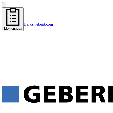
На kz.geberit.com
Мои списки