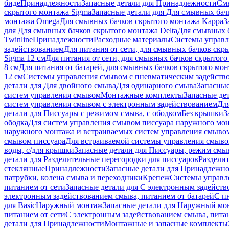
биде
Принадлежности
Запасные детали для Принадлежности
См
скрытого монтажа Sigma
Запасные детали для Для смывных бач
монтажа Omega
Для смывных бачков скрытого монтажа Kappa
З
для Для смывных бачков скрытого монтажа Delta
Для смывных б
Twinline
Принадлежности
Расходные материалы
Системы управл
задействованием
Для питания от сети, для смывных бачков скры
Sigma 12 см
Для питания от сети, для смывных бачков скрытого 
8 см
Для питания от батарей, для смывных бачков скрытого монт
12 см
Системы управления смывом с пневматическим задейств
детали для Для двойного смыва
Для одинарного смыва
Запасные
систем управления смывом
Монтажные комплекты
Запасные де
систем управления смывом с электронным задействованием
Дл
детали для Писсуары с режимом смыва, с ободком
Без крышки
З
ободка
Для систем управления смывом писсуара наружного мон
наружного монтажа и встраиваемых систем управления смыво
смывом писсуара
Для встраиваемой системы управления смыво
воды, с/для крышки
Запасные детали для Писсуары, режим смыв
детали для Разделительные перегородки для писсуаров
Раздели
стеклянные
Принадлежности
Запасные детали для Принадлежн
патрубки, колена смыва и переходники
Крепеж
Системы управл
питанием от сети
Запасные детали для С электронным задейств
электронным задействованием смыва, питанием от батарей
С п
для Basic
Наружный монтаж
Запасные детали для Наружный мо
питанием от сети
С электронным задействованием смыва, питан
детали для Принадлежности
Монтажные и запасные комплекты