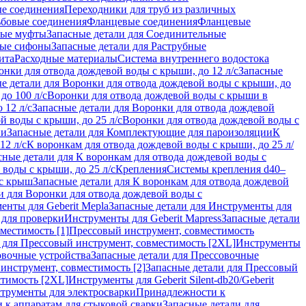
ые соединения
Переходники для труб из различных
ьбовые соединения
Фланцевые соединения
Фланцевые
ные муфты
Запасные детали для Соединительные
ные сифоны
Запасные детали для Раструбные
ита
Расходные материалы
Система внутреннего водостока
онки для отвода дождевой воды с крыши, до 12 л/с
Запасные
е детали для Воронки для отвода дождевой воды с крыши, до
до 100 л/с
Воронки для отвода дождевой воды с крыши в
 12 л/с
Запасные детали для Воронки для отвода дождевой
й воды с крыши, до 25 л/с
Воронки для отвода дождевой воды с
ии
Запасные детали для Комплектующие для пароизоляции
К
12 л/с
К воронкам для отвода дождевой воды с крыши, до 25 л/
сные детали для К воронкам для отвода дождевой воды с
воды с крыши, до 25 л/с
Крепления
Системы крепления d40–
 с крыш
Запасные детали для К воронкам для отвода дождевой
и для Воронки для отвода дождевой воды с
енты для Geberit Mepla
Запасные детали для Инструменты для
 для проверки
Инструменты для Geberit Mapress
Запасные детали
местимость [1]
Прессовый инструмент, совместимость
 для Прессовый инструмент, совместимость [2XL]
Инструменты
вочные устройства
Запасные детали для Прессовочные
инструмент, совместимость [2]
Запасные детали для Прессовый
стимость [2XL]
Инструменты для Geberit Silent-db20/Geberit
струменты для электросварки
Принадлежности к
 к аппаратам для стыковой сварки
Запасные детали для