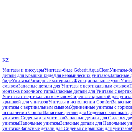
KZ
Унитазы и писсуары
Унитазы-биде Geberit AquaClean
Унитазы-б
детали для Крышки-биде
Для керамических унитазов
Запасные 
биде
Унитазы
Расходные материалы
Функциональные узлы
Унита
смывом
Запасные детали для Унитазы с вертикальным смывом
Н
монтажа полочного типа
Запасные детали для Унитазы с верти
Унитазы с вертикальным смывом
Сиденья с крышкой для унита
крышкой для унитазов
Унитазы в исполнении Comfort
Запасные 
унитазы с вертикальным смывом
Удлиненные унитазы с гориз
исполнении Comfort
Запасные детали для Сиденья с крышкой д
унитазов
Сиденья для унитазов
Запасные детали для Сиденья дл
унитазы
Напольные унитазы
Запасные детали для Напольные у
унитазов
Запасные детали для Сиденья с крышкой для унитазов