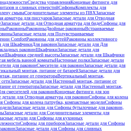
инадлежности
Средства управления
Концевые фитинги для
нитазов и сливных отверстий
Сифоны
Комплекты для
колену смыва
Соединительные элементы из ПВХ
Запасные
я арматура для писсуаров
Запасные детали для Отводная
е
Запасные детали для Отводная арматура для биде
Сифоны для
ины
Раковины
Раковины
Двойные раковины
Встраиваемые
ковины
Запасные детали для Полувстраиваемые
ении Comfort
Pаковины для детей
Раковины коллективного
и для Шкафчики
Для раковин
Запасные детали для Для
накладных pаковин
Шкафчики
Запасные детали для
ки
Шкафчики средней высоты
Запасные детали для Шкафчики
гая мебель ванной комнаты
Настенные полки
Запасные детали
ители для раковин
Смесители для раковин
Запасные детали для
тикальный монтаж, питание от батарей
Запасные детали для
нтаж, питание от генератора
Вертикальный монтаж,
 сети
Запасные детали для Настенный монтаж, питание от
ание от генератора
Запасные детали для Настенный монтаж,
Для смесителей для раковин
Концевые фитинги для зон
 детали для Отводная арматура для раковин
Сифоны для колена
ля Сифоны для колена патрубка, компактные модели
Сифоны
модели
Запасные детали для Сифоны бутылочные для раковин,
ны
Запасные детали для Соединительные элементы для
пасные детали для Сифоны для кухонных
длежности
Сифоны для приборов
Запасные детали для Сифоны
раковин
Запасные детали для Сифоны для сливных