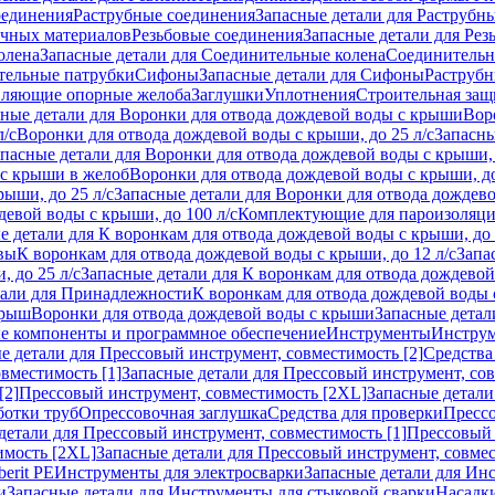
оединения
Раструбные соединения
Запасные детали для Раструбн
ичных материалов
Резьбовые соединения
Запасные детали для Рез
олена
Запасные детали для Соединительные колена
Соединитель
тельные патрубки
Сифоны
Запасные детали для Сифоны
Раструб
ляющие опорные желоба
Заглушки
Уплотнения
Строительная защ
сные детали для Воронки для отвода дождевой воды с крыши
Вор
л/с
Воронки для отвода дождевой воды с крыши, до 25 л/с
Запасны
пасные детали для Воронки для отвода дождевой воды с крыши, 
 с крыши в желоб
Воронки для отвода дождевой воды с крыши, до
ыши, до 25 л/с
Запасные детали для Воронки для отвода дождево
девой воды с крыши, до 100 л/с
Комплектующие для пароизоляц
е детали для К воронкам для отвода дождевой воды с крыши, до 
вы
К воронкам для отвода дождевой воды с крыши, до 12 л/с
Запа
 до 25 л/с
Запасные детали для К воронкам для отвода дождевой 
тали для Принадлежности
К воронкам для отвода дождевой воды
крыш
Воронки для отвода дождевой воды с крыши
Запасные детал
е компоненты и программное обеспечение
Инструменты
Инструм
е детали для Прессовый инструмент, совместимость [2]
Средства
вместимость [1]
Запасные детали для Прессовый инструмент, сов
[2]
Прессовый инструмент, совместимость [2XL]
Запасные детали
ботки труб
Опрессовочная заглушка
Средства для проверки
Прессо
детали для Прессовый инструмент, совместимость [1]
Прессовый 
имость [2XL]
Запасные детали для Прессовый инструмент, совме
erit PE
Инструменты для электросварки
Запасные детали для Ин
и
Запасные детали для Инструменты для стыковой сварки
Насадки