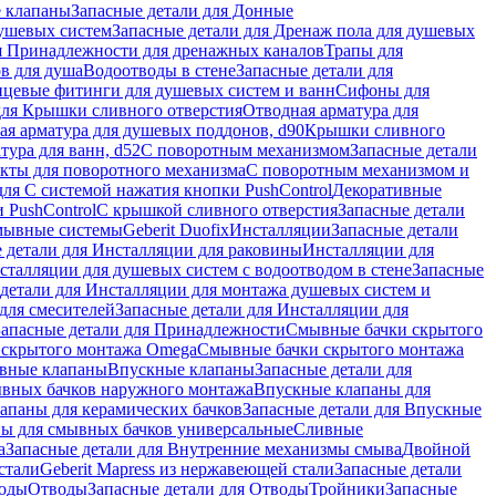
 клапаны
Запасные детали для Донные
душевых систем
Запасные детали для Дренаж пола для душевых
я Принадлежности для дренажных каналов
Трапы для
в для душа
Водоотводы в стене
Запасные детали для
цевые фитинги для душевых систем и ванн
Сифоны для
для Крышки сливного отверстия
Отводная арматура для
ая арматура для душевых поддонов, d90
Крышки сливного
тура для ванн, d52
С поворотным механизмом
Запасные детали
екты для поворотного механизма
С поворотным механизмом и
для С системой нажатия кнопки PushControl
Декоративные
 PushControl
С крышкой сливного отверстия
Запасные детали
мывные системы
Geberit Duofix
Инсталляции
Запасные детали
 детали для Инсталляции для раковины
Инсталляции для
сталляции для душевых систем с водоотводом в стене
Запасные
детали для Инсталляции для монтажа душевых систем и
для смесителей
Запасные детали для Инсталляции для
Запасные детали для Принадлежности
Смывные бачки скрытого
 скрытого монтажа Omega
Смывные бачки скрытого монтажа
ивные клапаны
Впускные клапаны
Запасные детали для
ывных бачков наружного монтажа
Впускные клапаны для
апаны для керамических бачков
Запасные детали для Впускные
ны для смывных бачков универсальные
Сливные
а
Запасные детали для Внутренние механизмы смыва
Двойной
стали
Geberit Mapress из нержавеющей стали
Запасные детали
ходы
Отводы
Запасные детали для Отводы
Тройники
Запасные