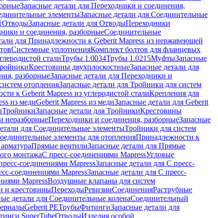
борные
Запасные детали для Переходники и соединения,
единительные элементы
Запасные детали для Соединительные
1
Отводы
Запасные детали для Отводы
Переходники
дники и соединения, разборные
Соединительные
тали для Принадлежности к Geberit Mapress из нержавеющей
нтов
Системные уплотнения
Комплект болтов для фланцевых
углеродистой стали
Трубы 1.0034
Трубы 1.0215
Муфты
Запасные
Тройники
Крестовины двухплоскостные
Запасные детали для
ния, разборные
Запасные детали для Переходники и
систем отопления
Запасные детали для Тройники для систем
ти к Geberit Mapress из углеродистой стали
Крепления для
ess из меди
Geberit Mapress из меди
Запасные детали для Geberit
ы
Тройники
Запасные детали для Тройники
Крестовины
и неразборные
Переходники и соединения, разборные
Запасные
детали для Соединительные элементы
Тройники для систем
Соединительные элементы для отопления
Принадлежности к
 арматура
Прямые вентили
Запасные детали для Прямые
того монтажа
С пресс-соединениями Mapress
Угловые
пресс-соединениями Mapress
Запасные детали для С пресс-
есс-соединениями Mapress
Запасные детали для С пресс-
ниями Mapress
Воздушные клапаны для систем
и и крестовины
Переходы
Ревизии
Соединения
Раструбные
ные детали для Соединительные колена
Соединительный
териалы
Geberit PE
Трубы
Фитинги
Запасные детали для
тинги SuperTube
Отводы
Изделия особой