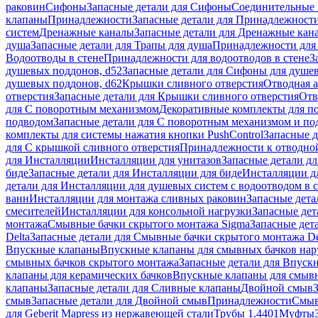
раковин
Сифоны
Запасные детали для Сифоны
Соединительные 
клапаны
Принадлежности
Запасные детали для Принадлежност
систем
Дренажные каналы
Запасные детали для Дренажные кан
душа
Запасные детали для Трапы для душа
Принадлежности для 
Водоотводы в стене
Принадлежности для водоотводов в стене
З
душевых поддонов, d52
Запасные детали для Сифоны для душе
душевых поддонов, d62
Крышки сливного отверстия
Отводная а
отверстия
Запасные детали для Крышки сливного отверстия
Отв
для С поворотным механизмом
Декоративные комплекты для п
подводом
Запасные детали для С поворотным механизмом и по
комплекты для системы нажатия кнопки PushControl
Запасные д
для С крышкой сливного отверстия
Принадлежности к отводной
для Инсталляции
Инсталляции для унитазов
Запасные детали дл
биде
Запасные детали для Инсталляции для биде
Инсталляции д
детали для Инсталляции для душевых систем с водоотводом в 
ванн
Инсталляции для монтажа сливных раковин
Запасные дета
смесителей
Инсталляции для консольной нагрузки
Запасные дет
монтажа
Смывные бачки скрытого монтажа Sigma
Запасные дет
Delta
Запасные детали для Смывные бачки скрытого монтажа De
Впускные клапаны
Впускные клапаны для смывных бачков на
смывных бачков скрытого монтажа
Запасные детали для Впуск
клапаны для керамических бачков
Впускные клапаны для смывн
клапаны
Запасные детали для Сливные клапаны
Двойной смыв
смыв
Запасные детали для Двойной смыв
Принадлежности
Смыв
для Geberit Mapress из нержавеющей стали
Трубы 1.4401
Муфты