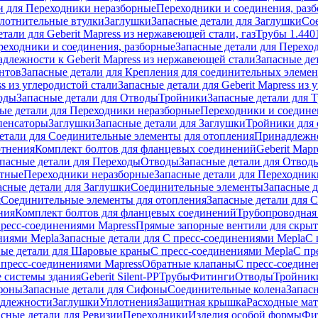
и для Переходники неразборные
Переходники и соединения, раз
лотнительные втулки
Заглушки
Запасные детали для Заглушки
Со
тали для Geberit Mapress из нержавеющей стали, газ
Трубы 1.440
реходники и соединения, разборные
Запасные детали для Перехо
длежности к Geberit Mapress из нержавеющей стали
Запасные де
нтов
Запасные детали для Крепления для соединительных элеме
ss из углеродистой стали
Запасные детали для Geberit Mapress из 
оды
Запасные детали для Отводы
Тройники
Запасные детали для 
ые детали для Переходники неразборные
Переходники и соедине
пенсаторы
Заглушки
Запасные детали для Заглушки
Тройники для 
етали для Соединительные элементы для отопления
Принадлежнос
отнения
Комплект болтов для фланцевых соединений
Geberit Mapr
пасные детали для Переходы
Отводы
Запасные детали для Отвод
стные
Переходники неразборные
Запасные детали для Переходник
асные детали для Заглушки
Соединительные элементы
Запасные 
я
Соединительные элементы для отопления
Запасные детали для 
ния
Комплект болтов для фланцевых соединений
Трубопроводная
пресс-соединениями Mapress
Прямые запорные вентили для скры
ниями Mepla
Запасные детали для С пресс-соединениями Mepla
С 
ные детали для Шаровые краны
С пресс-соединениями Mepla
С пр
 пресс-соединениями Mapress
Обратные клапаны
С пресс-соедине
 системы здания
Geberit Silent-PP
Трубы
Фитинги
Отводы
Тройник
фоны
Запасные детали для Сифоны
Соединительные колена
Запас
длежности
Заглушки
Уплотнения
Защитная крышка
Расходные ма
асные детали для Ревизии
Переходники
Изделия особой формы
Фи