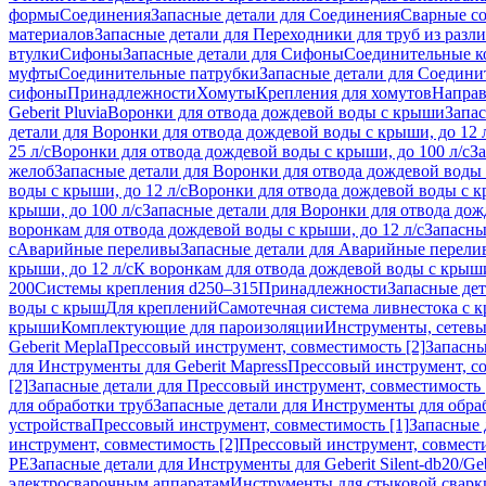
формы
Соединения
Запасные детали для Соединения
Сварные с
материалов
Запасные детали для Переходники для труб из разл
втулки
Сифоны
Запасные детали для Сифоны
Соединительные к
муфты
Соединительные патрубки
Запасные детали для Соедини
сифоны
Принадлежности
Хомуты
Крепления для хомутов
Направ
Geberit Pluvia
Воронки для отвода дождевой воды с крыши
Запа
детали для Воронки для отвода дождевой воды с крыши, до 12 
25 л/с
Воронки для отвода дождевой воды с крыши, до 100 л/с
За
желоб
Запасные детали для Воронки для отвода дождевой воды
воды с крыши, до 12 л/с
Воронки для отвода дождевой воды с кр
крыши, до 100 л/с
Запасные детали для Воронки для отвода дож
воронкам для отвода дождевой воды с крыши, до 12 л/с
Запасны
с
Аварийные переливы
Запасные детали для Аварийные перели
крыши, до 12 л/с
К воронкам для отвода дождевой воды с крыши,
200
Системы крепления d250–315
Принадлежности
Запасные де
воды с крыш
Для креплений
Самотечная система ливнестока с 
крыши
Комплектующие для пароизоляции
Инструменты, сетевы
Geberit Mepla
Прессовый инструмент, совместимость [2]
Запасны
для Инструменты для Geberit Mapress
Прессовый инструмент, со
[2]
Запасные детали для Прессовый инструмент, совместимость 
для обработки труб
Запасные детали для Инструменты для обра
устройства
Прессовый инструмент, совместимость [1]
Запасные 
инструмент, совместимость [2]
Прессовый инструмент, совмест
PE
Запасные детали для Инструменты для Geberit Silent-db20/Geb
электросварочным аппаратам
Инструменты для стыковой сварк