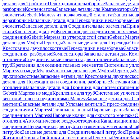
детали для Тройники
Переходники неразборные
Запасные детал
разборные
Компенсаторы
Запасные детали для Компенсаторы
Уп
элементы
Geberit Mapress из нержавеющей стали, газ
Запасные де
неразборные
Запасные детали для Переходники неразборные
Пе
элементы
Запасные детали для Соединительные элементы
Прина
стали
Крепления для труб
Крепления для соединительных элеме
соединений
Geberit Mapress из углеродистой стали
Geberit Mapre
детали для Муфты
Переходы
Запасные детали для Переходы
Отв
Крестовины двухплоскостные
Переходники неразборные
Запасн
соединения, разборные
Компенсаторы
Запасные детали для Ком
отопления
Соединительные элементы для отопления
Запасные д
труб
Крепления для соединительных элементов
Системные упл
Mapress из меди
Муфты
Запасные детали для Муфты
Переходы
За
двухплоскостные
Запасные детали для Крестовины двухплоско
детали для Переходники и соединения, разборные
Заглушки
Зап
отопления
Запасные детали для Тройники для систем отоплени
Geberit Mapress из меди
Крепления для труб
Системные уплотне
вентили
С пресс-соединениями Mapress
Запасные детали для С 
вентили
Запасные детали для Угловые вентили
С пресс-соедине
соединениями Mapress
Сливные клапаны
Шаровые краны
Запас
соединениями Mapress
Шаровые краны для скрытого монтажа
С
отопления
Автоматические воздухоотводчики
Канализационные
соединения
Переходники для труб из различных материалов
Си
патрубок
Запасные детали для Соединительный патрубок
Прина
Фитинги
Отводы
Тройники и крестовины
Переходы
Ревизии
Зап