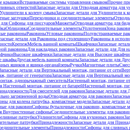
е крышки
Встраиваемые системы управления смывом
Прочие пр
сливных отверстий
Запасные детали для Отводная арматура для у
Удлинители к колену смыва
Запасные детали для Удлинители к 
тные заглушки
Переходники и соединительные элементы
Отводна
 для Cифоны для писсуаров
Манжеты
Отводная арматура для бид
бка
Облицовка
Соединительные элементы
Уплотнения
Зона раков
ные раковины
Раковины
Угловые раковины
Полувстраиваемые ра
пасные детали для Раковины под столешницу
Раковины в исполн
ности
Крепеж
Мебель ванной комнаты
Шкафчики
Запасные детал
ной раковины
Для накладных pаковин
Запасные детали для Для 
афчики
Высокие шкафчики
Запасные детали для Высокие шкафчи
ые шкафы
Другая мебель ванной комнаты
Запасные детали для Дру
жных ящиков и ящики-органайзеры
Ручки
Магнитные плиты
Смес
Запасные детали для Вертикальный монтаж, питание от сети
Вер
ж, питание от генератора
Запасные детали для Вертикальный мо
монтаж, однорычажный смеситель
Настенный монтаж, питание от
ля Настенный монтаж, питание от батарей
Настенный монтаж, пит
ринадлежности
Для смесителей для раковин
Запасные детали для 
ильно загрязненной воды
Отводная арматура для раковин
Запасные
ны для колена патрубка, компактные модели
Запасные детали д
ные для раковин
Сифоны бутылочные для раковин, компактные 
ля Внутристенные сифоны
Соединительные элементы для ракови
еливные патрубки
Удлинители
Сифоны для кухонных раковин
За
нительные патрубки
Принадлежности
Запасные детали для Прина
Соединительные элементы
Принадлежности
Сифоны для сливных 