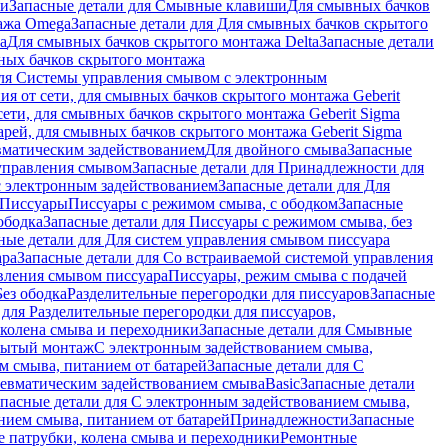
ши
Запасные детали для Смывные клавиши
Для смывных бачков
ажа Omega
Запасные детали для Для смывных бачков скрытого
a
Для смывных бачков скрытого монтажа Delta
Запасные детали
ных бачков скрытого монтажа
для Системы управления смывом с электронным
ия от сети, для смывных бачков скрытого монтажа Geberit
сети, для смывных бачков скрытого монтажа Geberit Sigma
арей, для смывных бачков скрытого монтажа Geberit Sigma
вматическим задействованием
Для двойного смыва
Запасные
управления смывом
Запасные детали для Принадлежности для
с электронным задействованием
Запасные детали для Для
Писсуары
Писсуары с режимом смыва, с ободком
Запасные
ободка
Запасные детали для Писсуары с режимом смыва, без
ные детали для Для систем управления смывом писсуара
ара
Запасные детали для Со встраиваемой системой управления
авления смывом писсуара
Писсуары, режим смыва с подачей
Без ободка
Разделительные перегородки для писсуаров
Запасные
 для Разделительные перегородки для писсуаров,
колена смыва и переходники
Запасные детали для Смывные
рытый монтаж
С электронным задействованием смыва,
м смыва, питанием от батарей
Запасные детали для С
невматическим задействованием смыва
Basic
Запасные детали
апасные детали для С электронным задействованием смыва,
нием смыва, питанием от батарей
Принадлежности
Запасные
 патрубки, колена смыва и переходники
Ремонтные