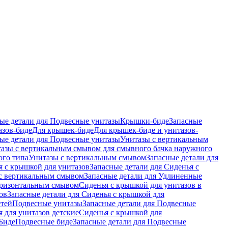
ые детали для Подвесные унитазы
Крышки-биде
Запасные
азов-биде
Для крышек-биде
Для крышек-биде и унитазов-
ые детали для Подвесные унитазы
Унитазы с вертикальным
азы с вертикальным смывом для смывного бачка наружного
ого типа
Унитазы с вертикальным смывом
Запасные детали для
я с крышкой для унитазов
Запасные детали для Сиденья с
с вертикальным смывом
Запасные детали для Удлиненные
горизонтальным смывом
Сиденья с крышкой для унитазов в
ов
Запасные детали для Сиденья с крышкой для
етей
Подвесные унитазы
Запасные детали для Подвесные
я для унитазов детские
Сиденья с крышкой для
Биде
Подвесные биде
Запасные детали для Подвесные