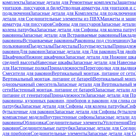
комплекты
Запасные детали для Ремонтные комплекты
Защитны
унитазов, писсуаров и биде
Отводная арматура для унитазов и 
подключения
Запасные детали для Комплекты для подключения
детали для Соединительные элементы из ПВХ
Манжеты и защи
арматура для писсуаров
Cифоны для писсуаров
Запасные детали
колена патрубка
Запасные детали для Сифоны для колена патру
раковины
Запасные детали для Встраиваемые раковины
Наклад
раковины
Встраиваемые раковины
Раковины под столешницу
За
пользования
Пьедесталы
Пьедесталы
Полупьедесталы
Принадлеж
раковин
Для раковин
Запасные детали для Для раковин
Для двой
Шкафчики
Нижние шкафчики
Запасные детали для Нижние шк
средней высоты
Навесные шкафы
Запасные детали для Навесн
для Настенные полки
Принадлежности
Перегородки для выдви
Смесители для раковин
Вертикальный монтаж, питание от сети
Вертикальный монтаж, питание от батарей
Вертикальный монта
однорычажный смеситель
Запасные детали для Вертикальный 
сети
Настенный монтаж, питание от батарей
Запасные детали д
питание от генератора
Принадлежности
Запасные детали для П
раковины, кухонных раковин, приборов и раковин для слива с
патрубка
Запасные детали для Сифоны для колена патрубка
Сифо
бутылочные для раковин
Запасные детали для Сифоны бутылоч
компактные модели
Внутристенные сифоны
Запасные детали д
раковины
Облицовка
Соединительные элементы
Уплотнения
Пер
раковин
Соединительные патрубки
Запасные детали для Соеди
для приборов
Соединительные элементы
Запасные детали для 