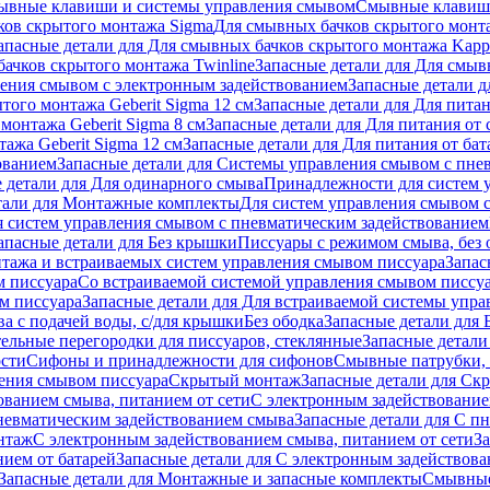
ывные клавиши и системы управления смывом
Смывные клави
ков скрытого монтажа Sigma
Для смывных бачков скрытого монт
апасные детали для Для смывных бачков скрытого монтажа Kapp
ачков скрытого монтажа Twinline
Запасные детали для Для смыв
ения смывом с электронным задействованием
Запасные детали 
того монтажа Geberit Sigma 12 см
Запасные детали для Для питан
монтажа Geberit Sigma 8 см
Запасные детали для Для питания от 
ажа Geberit Sigma 12 см
Запасные детали для Для питания от бат
ованием
Запасные детали для Системы управления смывом с пне
 детали для Для одинарного смыва
Принадлежности для систем 
тали для Монтажные комплекты
Для систем управления смывом 
я систем управления смывом с пневматическим задействованием
апасные детали для Без крышки
Писсуары с режимом смыва, без 
тажа и встраиваемых систем управления смывом писсуара
Запас
м писсуара
Со встраиваемой системой управления смывом писсу
м писсуара
Запасные детали для Для встраиваемой системы упр
а с подачей воды, с/для крышки
Без ободка
Запасные детали для 
тельные перегородки для писсуаров, стеклянные
Запасные детали
ости
Сифоны и принадлежности для сифонов
Смывные патрубки, 
ения смывом писсуара
Скрытый монтаж
Запасные детали для Ск
ованием смыва, питанием от сети
С электронным задействование
невматическим задействованием смыва
Запасные детали для С п
нтаж
С электронным задействованием смыва, питанием от сети
З
ием от батарей
Запасные детали для С электронным задействова
Запасные детали для Монтажные и запасные комплекты
Смывные