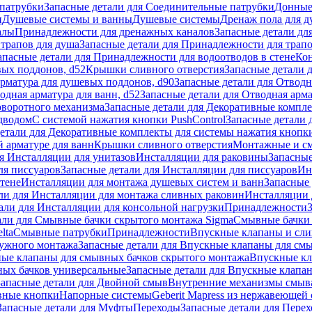
патрубки
Запасные детали для Соединительные патрубки
Донные
и
Душевые системы и ванны
Душевые системы
Дренаж пола для 
алы
Принадлежности для дренажных каналов
Запасные детали дл
трапов для душа
Запасные детали для Принадлежности для трапо
апасные детали для Принадлежности для водоотводов в стене
Кон
вых поддонов, d52
Крышки сливного отверстия
Запасные детали 
рматура для душевых поддонов, d90
Запасные детали для Отводн
одная арматура для ванн, d52
Запасные детали для Отводная арма
оворотного механизма
Запасные детали для Декоративные компл
дводом
С системой нажатия кнопки PushControl
Запасные детали 
етали для Декоративные комплекты для системы нажатия кнопки
 арматуре для ванн
Крышки сливного отверстия
Монтажные и с
я Инсталляции для унитазов
Инсталляции для раковины
Запасные
ля писсуаров
Запасные детали для Инсталляции для писсуаров
Ин
стене
Инсталляции для монтажа душевых систем и ванн
Запасные 
ли для Инсталляции для монтажа сливных раковин
Инсталляции 
али для Инсталляции для консольной нагрузки
Принадлежности
али для Смывные бачки скрытого монтажа Sigma
Смывные бачки
lta
Смывные патрубки
Принадлежности
Впускные клапаны и сл
ружного монтажа
Запасные детали для Впускные клапаны для см
ные клапаны для смывных бачков скрытого монтажа
Впускные кл
ых бачков универсальные
Запасные детали для Впускные клапа
Запасные детали для Двойной смыв
Внутренние механизмы смыв
ные кнопки
Напорные системы
Geberit Mapress из нержавеющей 
Запасные детали для Муфты
Переходы
Запасные детали для Пере