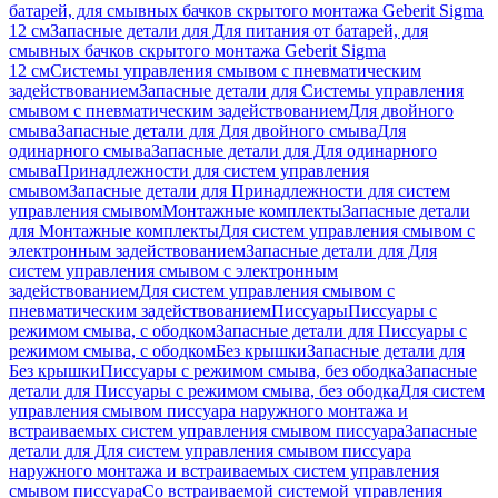
батарей, для смывных бачков скрытого монтажа Geberit Sigma
12 см
Запасные детали для Для питания от батарей, для
смывных бачков скрытого монтажа Geberit Sigma
12 см
Системы управления смывом с пневматическим
задействованием
Запасные детали для Системы управления
смывом с пневматическим задействованием
Для двойного
смыва
Запасные детали для Для двойного смыва
Для
одинарного смыва
Запасные детали для Для одинарного
смыва
Принадлежности для систем управления
смывом
Запасные детали для Принадлежности для систем
управления смывом
Монтажные комплекты
Запасные детали
для Монтажные комплекты
Для систем управления смывом с
электронным задействованием
Запасные детали для Для
систем управления смывом с электронным
задействованием
Для систем управления смывом с
пневматическим задействованием
Писсуары
Писсуары с
режимом смыва, с ободком
Запасные детали для Писсуары с
режимом смыва, с ободком
Без крышки
Запасные детали для
Без крышки
Писсуары с режимом смыва, без ободка
Запасные
детали для Писсуары с режимом смыва, без ободка
Для систем
управления смывом писсуара наружного монтажа и
встраиваемых систем управления смывом писсуара
Запасные
детали для Для систем управления смывом писсуара
наружного монтажа и встраиваемых систем управления
смывом писсуара
Со встраиваемой системой управления