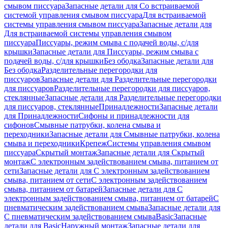
смывом писсуара
Запасные детали для Со встраиваемой
системой управления смывом писсуара
Для встраиваемой
системы управления смывом писсуара
Запасные детали для
Для встраиваемой системы управления смывом
писсуара
Писсуары, режим смыва с подачей воды, с/для
крышки
Запасные детали для Писсуары, режим смыва с
подачей воды, с/для крышки
Без ободка
Запасные детали для
Без ободка
Разделительные перегородки для
писсуаров
Запасные детали для Разделительные перегородки
для писсуаров
Разделительные перегородки для писсуаров,
стеклянные
Запасные детали для Разделительные перегородки
для писсуаров, стеклянные
Принадлежности
Запасные детали
для Принадлежности
Сифоны и принадлежности для
сифонов
Смывные патрубки, колена смыва и
переходники
Запасные детали для Смывные патрубки, колена
смыва и переходники
Крепеж
Системы управления смывом
писсуара
Скрытый монтаж
Запасные детали для Скрытый
монтаж
С электронным задействованием смыва, питанием от
сети
Запасные детали для С электронным задействованием
смыва, питанием от сети
С электронным задействованием
смыва, питанием от батарей
Запасные детали для С
электронным задействованием смыва, питанием от батарей
С
пневматическим задействованием смыва
Запасные детали для
С пневматическим задействованием смыва
Basic
Запасные
детали для Basic
Наружный монтаж
Запасные детали для