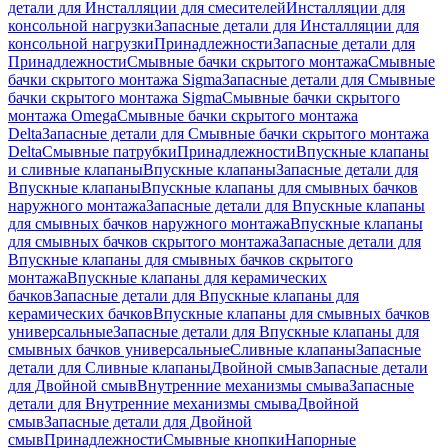
детали для Инсталляции для смесителей
Инсталляции для
консольной нагрузки
Запасные детали для Инсталляции для
консольной нагрузки
Принадлежности
Запасные детали для
Принадлежности
Смывные бачки скрытого монтажа
Смывные
бачки скрытого монтажа Sigma
Запасные детали для Смывные
бачки скрытого монтажа Sigma
Смывные бачки скрытого
монтажа Omega
Смывные бачки скрытого монтажа
Delta
Запасные детали для Смывные бачки скрытого монтажа
Delta
Смывные патрубки
Принадлежности
Впускные клапаны
и сливные клапаны
Впускные клапаны
Запасные детали для
Впускные клапаны
Впускные клапаны для смывных бачков
наружного монтажа
Запасные детали для Впускные клапаны
для смывных бачков наружного монтажа
Впускные клапаны
для смывных бачков скрытого монтажа
Запасные детали для
Впускные клапаны для смывных бачков скрытого
монтажа
Впускные клапаны для керамических
бачков
Запасные детали для Впускные клапаны для
керамических бачков
Впускные клапаны для смывных бачков
универсальные
Запасные детали для Впускные клапаны для
смывных бачков универсальные
Сливные клапаны
Запасные
детали для Сливные клапаны
Двойной смыв
Запасные детали
для Двойной смыв
Внутренние механизмы смыва
Запасные
детали для Внутренние механизмы смыва
Двойной
смыв
Запасные детали для Двойной
смыв
Принадлежности
Смывные кнопки
Напорные