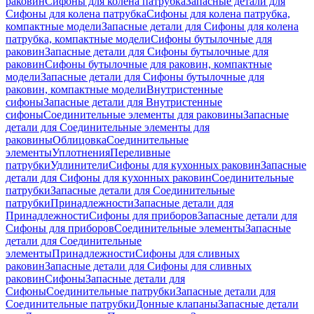
раковин
Сифоны для колена патрубка
Запасные детали для
Сифоны для колена патрубка
Сифоны для колена патрубка,
компактные модели
Запасные детали для Сифоны для колена
патрубка, компактные модели
Сифоны бутылочные для
раковин
Запасные детали для Сифоны бутылочные для
раковин
Сифоны бутылочные для раковин, компактные
модели
Запасные детали для Сифоны бутылочные для
раковин, компактные модели
Внутристенные
сифоны
Запасные детали для Внутристенные
сифоны
Соединительные элементы для раковины
Запасные
детали для Соединительные элементы для
раковины
Облицовка
Соединительные
элементы
Уплотнения
Переливные
патрубки
Удлинители
Сифоны для кухонных раковин
Запасные
детали для Сифоны для кухонных раковин
Соединительные
патрубки
Запасные детали для Соединительные
патрубки
Принадлежности
Запасные детали для
Принадлежности
Сифоны для приборов
Запасные детали для
Сифоны для приборов
Соединительные элементы
Запасные
детали для Соединительные
элементы
Принадлежности
Сифоны для сливных
раковин
Запасные детали для Сифоны для сливных
раковин
Сифоны
Запасные детали для
Сифоны
Соединительные патрубки
Запасные детали для
Соединительные патрубки
Донные клапаны
Запасные детали