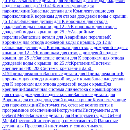
до 100 л/с
Запасные детали для Воронки для отвода дождевой
воды с крыши, до 100 л/с
Комплектующие для
пароизоляции
Запасные детали для Комплектующие для
пароизоляции
К воронкам для отвода дождевой воды с крыши,
до 12 л/с
Запасные детали для К воронкам для отвода
дождевой воды с крыши, до 12 л/с
К воронкам для отвода
дождевой воды с крыши, до 25 л/с
Аварийные
переливы
Запасные детали для Аварийные переливы
К
воронкам для отвода дождевой воды с крыши, до 12 л/
с
Запасные детали для К воронкам для отвода дождевой воды с
крыши, до 12 л/с
К воронкам для отвода дождевой воды с
крыши, до 25 л/с
Запасные детали для К воронкам для отвода
дождевой воды с крыши, до 25 л/с
Крепления
Системы
крепления d40–200
Системы крепления d250–
315
Принадлежности
Запасные детали для Принадлежности
К
воронкам для отвода дождевой воды с крыш
Запасные детали
для К воронкам для отвода дождевой воды с крыш
Для
креплений
Самотечная система ливнестока с крыш
Воронки
для отвода дождевой воды с крыши
Запасные детали для
Воронки для отвода дождевой воды с крыши
Комплектующие
для пароизоляции
Инструменты, сетевые компоненты и
программное обеспечение
Инструменты
Инструменты для
Geberit Mepla
Запасные детали для Инструменты для Geberit
Mepla
Прессовый инструмент, совместимость [2]
Запасные
детали для Прессовый инструмент, совместимость