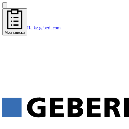
На kz.geberit.com
Мои списки