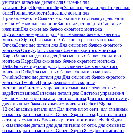
унитазов
Запасные детали для Сиденья для
унитазов
Биде
Подвесные биде
Запасные детали для Подвесные
биде
Принадлежности
Запасные детали для
Принадлежности
Смывные клавиши и системы управления
смывом
Смывные клавиши
Запасные детали для Смывные
клавиши
Для смывных бачков скрытого монтажа
Sigma
Запасные детали для Для смывных бачков скрытого
монтажа Sigma
Для смывных бачков скрытого монтажа
Omega
Запасные детали для Для смывных бачков скрытого
монтажа Omega
Для смывных бачков скрытого монтажа
Kappa
Запасные детали для Для смывных бачков скрытого
монтажа Kappa
Для смывных бачков скрытого монтажа
Delta
Запасные детали для Для смывных бачков скрытого
монтажа Delta
Для смывных бачков скрытого монтажа
Twinline
Запасные детали для Для смывных бачков скрытого
монтажа Twinline
Принадлежности
Расходные
материалы
Системы управления смывом с электронным
задействованием
Запасные детали для Системы управления
смывом с электронным задействованием
Для питания от сети,
для смывных бачков скрытого монтажа Geberit Sigma
12 см
Запасные детали для Для питания от сети, для смывных
бачков скрытого монтажа Geberit Sigma 12 см
Для питания от
сети, для смывных бачков скрытого монтажа Geberit Sigma
8 см
Запасные детали для Для питания от сети, для смывных
бачков скрытого монтажа Geberit Sigma 8 см
Для питания от