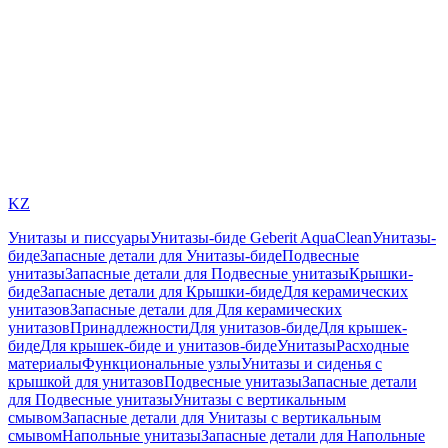
KZ
Унитазы и писсуары
Унитазы-биде Geberit AquaClean
Унитазы-
биде
Запасные детали для Унитазы-биде
Подвесные
унитазы
Запасные детали для Подвесные унитазы
Крышки-
биде
Запасные детали для Крышки-биде
Для керамических
унитазов
Запасные детали для Для керамических
унитазов
Принадлежности
Для унитазов-биде
Для крышек-
биде
Для крышек-биде и унитазов-биде
Унитазы
Расходные
материалы
Функциональные узлы
Унитазы и сиденья с
крышкой для унитазов
Подвесные унитазы
Запасные детали
для Подвесные унитазы
Унитазы с вертикальным
смывом
Запасные детали для Унитазы с вертикальным
смывом
Напольные унитазы
Запасные детали для Напольные