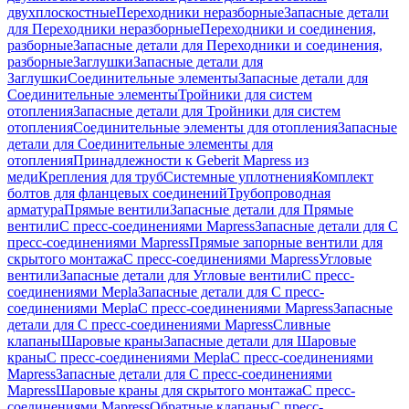
двухплоскостные
Переходники неразборные
Запасные детали
для Переходники неразборные
Переходники и соединения,
разборные
Запасные детали для Переходники и соединения,
разборные
Заглушки
Запасные детали для
Заглушки
Соединительные элементы
Запасные детали для
Соединительные элементы
Тройники для систем
отопления
Запасные детали для Тройники для систем
отопления
Соединительные элементы для отопления
Запасные
детали для Соединительные элементы для
отопления
Принадлежности к Geberit Mapress из
меди
Крепления для труб
Системные уплотнения
Комплект
болтов для фланцевых соединений
Трубопроводная
арматура
Прямые вентили
Запасные детали для Прямые
вентили
С пресс-соединениями Mapress
Запасные детали для С
пресс-соединениями Mapress
Прямые запорные вентили для
скрытого монтажа
С пресс-соединениями Mapress
Угловые
вентили
Запасные детали для Угловые вентили
С пресс-
соединениями Mepla
Запасные детали для С пресс-
соединениями Mepla
С пресс-соединениями Mapress
Запасные
детали для С пресс-соединениями Mapress
Сливные
клапаны
Шаровые краны
Запасные детали для Шаровые
краны
С пресс-соединениями Mepla
С пресс-соединениями
Mapress
Запасные детали для С пресс-соединениями
Mapress
Шаровые краны для скрытого монтажа
С пресс-
соединениями Mapress
Обратные клапаны
С пресс-