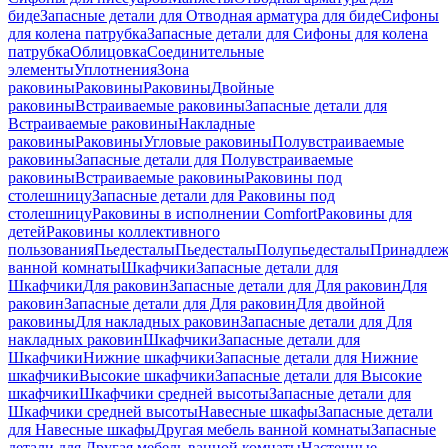
биде
Запасные детали для Отводная арматура для биде
Сифоны
для колена патрубка
Запасные детали для Сифоны для колена
патрубка
Облицовка
Соединительные
элементы
Уплотнения
Зона
раковины
Раковины
Раковины
Двойные
раковины
Встраиваемые раковины
Запасные детали для
Встраиваемые раковины
Накладные
раковины
Раковины
Угловые раковины
Полувстраиваемые
раковины
Запасные детали для Полувстраиваемые
раковины
Встраиваемые раковины
Раковины под
столешницу
Запасные детали для Раковины под
столешницу
Раковины в исполнении Comfort
Pаковины для
детей
Раковины коллективного
пользования
Пьедесталы
Пьедесталы
Полупьедесталы
Принадлеж
ванной комнаты
Шкафчики
Запасные детали для
Шкафчики
Для раковин
Запасные детали для Для раковин
Для
раковин
Запасные детали для Для раковин
Для двойной
раковины
Для накладных pаковин
Запасные детали для Для
накладных pаковин
Шкафчики
Запасные детали для
Шкафчики
Нижние шкафчики
Запасные детали для Нижние
шкафчики
Высокие шкафчики
Запасные детали для Высокие
шкафчики
Шкафчики средней высоты
Запасные детали для
Шкафчики средней высоты
Навесные шкафы
Запасные детали
для Навесные шкафы
Другая мебель ванной комнаты
Запасные
детали для Другая мебель ванной комнаты
Настенные