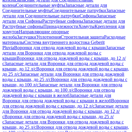
колена
Соединительные муфты
Запасные детали для
Соединительные муфты
Соединительные патрубки
Запасные
детали для Соединительные патрубки
Сифоны
Запасные
детали для Сифоны
Раструбные сифоны
Запасные детали для
Раструбные сифоны
Принадлежности
Хомуты
Крепления для
хомутов
Направляющие опорные
желоба
Заглушки
Уплотнения
Строительная защита
Расходные
материалы
Система внутреннего водостока Geberit
Pluvia
Воронки для отвода дождевой воды с крыши
Запасные
детали для Воронки для отвода дождевой воды с
крыши
Воронки для отвода дождевой воды с крыши, до 12 л/
с
Запасные детали для Воронки для отвода дождевой воды с
крыши, до 12 л/с
Воронки для отвода дождевой воды с крыши,
до 25 л/с
Запасные детали для Воронки для отвода дождевой
воды с крыши, до 25 л/с
Воронки для отвода дождевой воды с
крыши, до 100 л/с
Запасные детали для Воронки для отвода
дождевой воды с крыши, до 100 л/с
Воронки для отвода
дождевой воды с крыши в желоб
Запасные детали для
Воронки для отвода дождевой воды с крыши в желоб
Воронки
для отвода дождевой воды с крыши, до 12 л/с
Запасные детали
для Воронки для отвода дождевой воды с крыши, до 12 л/
с
Воронки для отвода дождевой воды с крыши, до 25 л/
с
Запасные детали для Воронки для отвода дождевой воды с
крыши, до 25 л/с
Воронки для отвода дождевой воды с крыши,