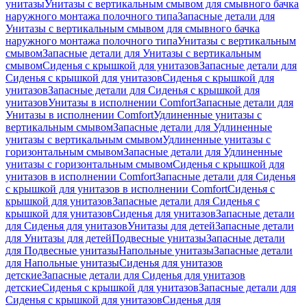
унитазы
Унитазы с вертикальным смывом для смывного бачка
наружного монтажа полочного типа
Запасные детали для
Унитазы с вертикальным смывом для смывного бачка
наружного монтажа полочного типа
Унитазы с вертикальным
смывом
Запасные детали для Унитазы с вертикальным
смывом
Сиденья с крышкой для унитазов
Запасные детали для
Сиденья с крышкой для унитазов
Сиденья с крышкой для
унитазов
Запасные детали для Сиденья с крышкой для
унитазов
Унитазы в исполнении Comfort
Запасные детали для
Унитазы в исполнении Comfort
Удлиненные унитазы с
вертикальным смывом
Запасные детали для Удлиненные
унитазы с вертикальным смывом
Удлиненные унитазы с
горизонтальным смывом
Запасные детали для Удлиненные
унитазы с горизонтальным смывом
Сиденья с крышкой для
унитазов в исполнении Comfort
Запасные детали для Сиденья
с крышкой для унитазов в исполнении Comfort
Сиденья с
крышкой для унитазов
Запасные детали для Сиденья с
крышкой для унитазов
Сиденья для унитазов
Запасные детали
для Сиденья для унитазов
Унитазы для детей
Запасные детали
для Унитазы для детей
Подвесные унитазы
Запасные детали
для Подвесные унитазы
Напольные унитазы
Запасные детали
для Напольные унитазы
Сиденья для унитазов
детские
Запасные детали для Сиденья для унитазов
детские
Сиденья с крышкой для унитазов
Запасные детали для
Сиденья с крышкой для унитазов
Сиденья для