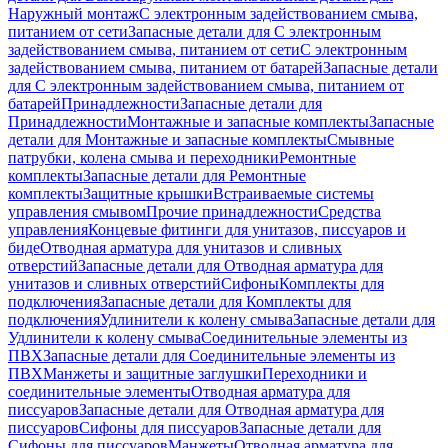
Наружный монтаж
С электронным задействованием смыва,
питанием от сети
Запасные детали для С электронным
задействованием смыва, питанием от сети
С электронным
задействованием смыва, питанием от батарей
Запасные детали
для С электронным задействованием смыва, питанием от
батарей
Принадлежности
Запасные детали для
Принадлежности
Монтажные и запасные комплекты
Запасные
детали для Монтажные и запасные комплекты
Смывные
патрубки, колена смыва и переходники
Ремонтные
комплекты
Запасные детали для Ремонтные
комплекты
Защитные крышки
Встраиваемые системы
управления смывом
Прочие принадлежности
Средства
управления
Концевые фитинги для унитазов, писсуаров и
биде
Отводная арматура для унитазов и сливных
отверстий
Запасные детали для Отводная арматура для
унитазов и сливных отверстий
Сифоны
Комплекты для
подключения
Запасные детали для Комплекты для
подключения
Удлинители к колену смыва
Запасные детали для
Удлинители к колену смыва
Соединительные элементы из
ПВХ
Запасные детали для Соединительные элементы из
ПВХ
Манжеты и защитные заглушки
Переходники и
соединительные элементы
Отводная арматура для
писсуаров
Запасные детали для Отводная арматура для
писсуаров
Cифоны для писсуаров
Запасные детали для
Cифоны для писсуаров
Манжеты
Отводная арматура для