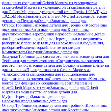
фланцевых соединений
Geberit Mapress из углеродистой
стали
Geberit Mapress из углеродистой стали
Запасные детали
для Geberit Mapress из углеродистой стали
Трубы 1.0034
Трубы
1.0215
Муфты
Запасные детали для Муфты
Переходы
Запасные
детали для Переходы
Отводы
Запасные детали для
Отводы
Тройники
Запасные детали для Тройники
Крестовины
двухплоскостные
Запасные детали для Крестовины
двухплоскостные
Переходники неразборные
Запасные детали
для Переходники неразборные
Переходники и соединения,
разборные
Запасные детали для Переходники и соединения,
разборные
Компенсаторы
Запасные детали для
Компенсаторы
Заглушки
Запасные детали для
Заглушки
Тройники для систем отопления
Запасные детали для
Тройники для систем отопления
Соединительные элементы
для отопления
Запасные детали для Соединительные элементы
для отопления
Принадлежности к Geberit Mapress из
углеродистой стали
Крепления для труб
Крепления для
соединительных элементов
Системные уплотнения
Комплект
болтов для фланцевых соединений
Geberit Mapress из
меди
Geberit Mapress из меди
Запасные детали для Geberit
Mapress из меди
Муфты
Запасные детали для
Муфты
Переходы
Запасные детали для
Переходы
Отводы
Запасные детали для
Отводы
Тройники
Запасные детали для Тройники
Крестовины
двухплоскостные
Запасные детали для Крестовины