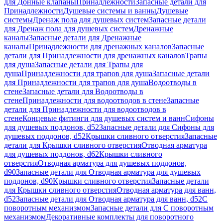
для Донные клапаны
Принадлежности
Запасные детали для
Принадлежности
Душевые системы и ванны
Душевые
системы
Дренаж пола для душевых систем
Запасные детали
для Дренаж пола для душевых систем
Дренажные
каналы
Запасные детали для Дренажные
каналы
Принадлежности для дренажных каналов
Запасные
детали для Принадлежности для дренажных каналов
Трапы
для душа
Запасные детали для Трапы для
душа
Принадлежности для трапов для душа
Запасные детали
для Принадлежности для трапов для душа
Водоотводы в
стене
Запасные детали для Водоотводы в
стене
Принадлежности для водоотводов в стене
Запасные
детали для Принадлежности для водоотводов в
стене
Концевые фитинги для душевых систем и ванн
Сифоны
для душевых поддонов, d52
Запасные детали для Сифоны для
душевых поддонов, d52
Крышки сливного отверстия
Запасные
детали для Крышки сливного отверстия
Отводная арматура
для душевых поддонов, d62
Крышки сливного
отверстия
Отводная арматура для душевых поддонов,
d90
Запасные детали для Отводная арматура для душевых
поддонов, d90
Крышки сливного отверстия
Запасные детали
для Крышки сливного отверстия
Отводная арматура для ванн,
d52
Запасные детали для Отводная арматура для ванн, d52
С
поворотным механизмом
Запасные детали для С поворотным
механизмом
Декоративные комплекты для поворотного