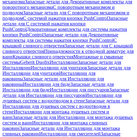
механизма
Запасные детали для Декоративные комплекты для
поворотного механизма
С поворотным механизмом и
подводом
Запасные детали для С поворотным механизмом и
подводом
С системой нажатия кнопки PushControl
Запасные
детали для С системой нажатия кнопки
PushControl
Декоративные комплекты для системы нажатия
кнопки PushControl
Запасные детали для Декоративные
комплекты для системы нажатия кнопки PushControl
С
крышкой сливного отверстия
Запасные детали для С крышкой
сливного отверстия
Принадлежности к отводной арматуре для
ванн
Крышки сливного отверстия
Монтажные и смывные
системы
Geberit Duofix
Инсталляции
Запасные детали для
Инсталляции
Инсталляции для унитазов
Запасные детали для
Инсталляции для унитазов
Инсталляции для
раковины
Запасные детали для Инсталляции для
раковины
Инсталляции для биде
Запасные детали для
Инсталляции для биде
Инсталляции для писсуаров
Запасные
детали для Инсталляции для писсуаров
Инсталляции для
душевых систем с водоотводом в стене
Запасные детали для
Инсталляции для душевых систем с водоотводом в
стене
Инсталляции для монтажа душевых систем и
ванн
Запасные детали для Инсталляции для монтажа душевых
систем и ванн
Инсталляции для монтажа сливных
раковин
Запасные детали для Инсталляции для монтажа
сливных раковин
Инсталляции для смесителей
Запасные