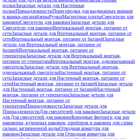
полки
Запасные детали для Настенные
полки
Принадлежности
Перегородки для выдвижных ящиков
и ящики-органайзеры
Ручки
Магнитные плиты
Смесители для
раковин
Смесители для раковин
Запасные детали для
Смесители для раковин
Вертикальный монтаж, питание от
сети
Запасные детали для Вертикальный монтаж, питание от
сети
Вертикальный монтаж, питание от батарей
Запасные
детали для Вертикальный монтаж, питание от
батарей
Вертикальный монтаж, питание от
генератора
Запасные детали для Вертикальный монтаж,
питание от генератора
Вертикальный монтаж, однорычажный
смеситель
Запасные детали для Вертикальный монтаж,
однорычажный смеситель
Настенный монтаж, питание от
сети
Запасные детали для Настенный монтаж, питание от
сети
Настенный монтаж, питание от батарей
Запасные детали
для Настенный монтаж, питание от батарей
Настенный
монтаж, питание от генератора
Запасные детали для
Настенный монтаж, питание от
генератора
Принадлежности
Запасные детали для
Принадлежности
Для смесителей для раковин
Запасные детали
для Для смесителей для раковин
Концевые фитинги для зон
раковины, кухонных раковин, приборов и раковин для слива
сильно загрязненной воды
Отводная арматура для
раковин
Запасные детали для Отводная арматура для