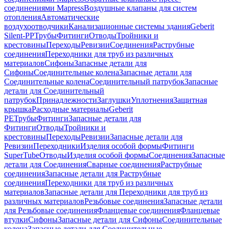
соединениями Mapress
Воздушные клапаны для систем
отопления
Автоматические
воздухоотводчики
Канализационные системы здания
Geberit
Silent-PP
Трубы
Фитинги
Отводы
Тройники и
крестовины
Переходы
Ревизии
Соединения
Раструбные
соединения
Переходники для труб из различных
материалов
Сифоны
Запасные детали для
Сифоны
Соединительные колена
Запасные детали для
Соединительные колена
Соединительный патрубок
Запасные
детали для Соединительный
патрубок
Принадлежности
Заглушки
Уплотнения
Защитная
крышка
Расходные материалы
Geberit
PE
Трубы
Фитинги
Запасные детали для
Фитинги
Отводы
Тройники и
крестовины
Переходы
Ревизии
Запасные детали для
Ревизии
Переходники
Изделия особой формы
Фитинги
SuperTube
Отводы
Изделия особой формы
Соединения
Запасные
детали для Соединения
Сварные соединения
Раструбные
соединения
Запасные детали для Раструбные
соединения
Переходники для труб из различных
материалов
Запасные детали для Переходники для труб из
различных материалов
Резьбовые соединения
Запасные детали
для Резьбовые соединения
Фланцевые соединения
Фланцевые
втулки
Сифоны
Запасные детали для Сифоны
Соединительные
колена
Запасные детали для Соединительные