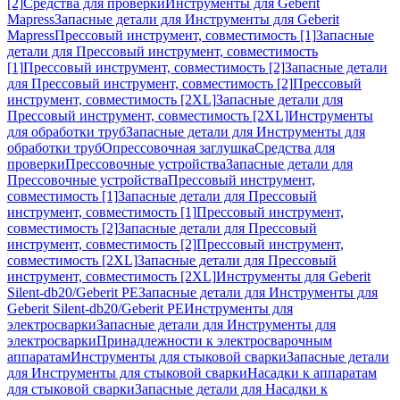
[2]
Средства для проверки
Инструменты для Geberit
Mapress
Запасные детали для Инструменты для Geberit
Mapress
Прессовый инструмент, совместимость [1]
Запасные
детали для Прессовый инструмент, совместимость
[1]
Прессовый инструмент, совместимость [2]
Запасные детали
для Прессовый инструмент, совместимость [2]
Прессовый
инструмент, совместимость [2XL]
Запасные детали для
Прессовый инструмент, совместимость [2XL]
Инструменты
для обработки труб
Запасные детали для Инструменты для
обработки труб
Опрессовочная заглушка
Средства для
проверки
Прессовочные устройства
Запасные детали для
Прессовочные устройства
Прессовый инструмент,
совместимость [1]
Запасные детали для Прессовый
инструмент, совместимость [1]
Прессовый инструмент,
совместимость [2]
Запасные детали для Прессовый
инструмент, совместимость [2]
Прессовый инструмент,
совместимость [2XL]
Запасные детали для Прессовый
инструмент, совместимость [2XL]
Инструменты для Geberit
Silent-db20/Geberit PE
Запасные детали для Инструменты для
Geberit Silent-db20/Geberit PE
Инструменты для
электросварки
Запасные детали для Инструменты для
электросварки
Принадлежности к электросварочным
аппаратам
Инструменты для стыковой сварки
Запасные детали
для Инструменты для стыковой сварки
Насадки к аппаратам
для стыковой сварки
Запасные детали для Насадки к