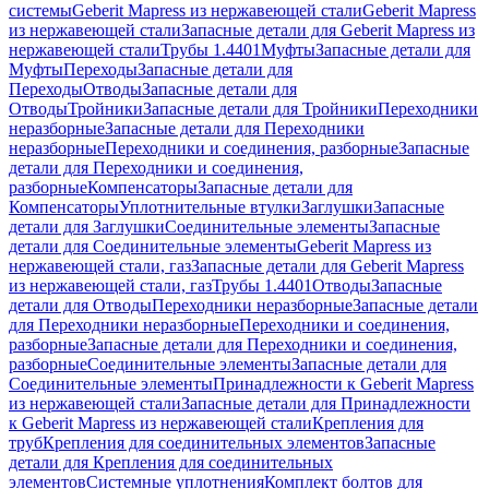
системы
Geberit Mapress из нержавеющей стали
Geberit Mapress
из нержавеющей стали
Запасные детали для Geberit Mapress из
нержавеющей стали
Трубы 1.4401
Муфты
Запасные детали для
Муфты
Переходы
Запасные детали для
Переходы
Отводы
Запасные детали для
Отводы
Тройники
Запасные детали для Тройники
Переходники
неразборные
Запасные детали для Переходники
неразборные
Переходники и соединения, разборные
Запасные
детали для Переходники и соединения,
разборные
Компенсаторы
Запасные детали для
Компенсаторы
Уплотнительные втулки
Заглушки
Запасные
детали для Заглушки
Соединительные элементы
Запасные
детали для Соединительные элементы
Geberit Mapress из
нержавеющей стали, газ
Запасные детали для Geberit Mapress
из нержавеющей стали, газ
Трубы 1.4401
Отводы
Запасные
детали для Отводы
Переходники неразборные
Запасные детали
для Переходники неразборные
Переходники и соединения,
разборные
Запасные детали для Переходники и соединения,
разборные
Соединительные элементы
Запасные детали для
Соединительные элементы
Принадлежности к Geberit Mapress
из нержавеющей стали
Запасные детали для Принадлежности
к Geberit Mapress из нержавеющей стали
Крепления для
труб
Крепления для соединительных элементов
Запасные
детали для Крепления для соединительных
элементов
Системные уплотнения
Комплект болтов для