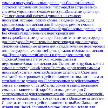
смывом писсуара
Запасные детали для Со встраиваемой
системой управления смывом писсуара
Для встраиваемой
системы управления смывом писсуара
Запасные детали для
Для встраиваемой системы управления смывом
писсуара
Писсуары, режим смыва с подачей воды, с/для
крышки
Запасные детали для Писсуары, режим смыва с
подачей воды, с/для крышки
Без ободка
Запасные детали для
Без ободка
Разделительные перегородки для
писсуаров
Запасные детали для Разделительные перегородки
для писсуаров
Разделительные перегородки для писсуаров,
стеклянные
Запасные детали для Разделительные перегородки
для писсуаров, стеклянные
Принадлежности
Запасные детали
для Принадлежности
Сифоны и принадлежности для
сифонов
Смывные патрубки, колена смыва и
переходники
Запасные детали для Смывные патрубки, колена
смыва и переходники
Крепеж
Системы управления смывом
писсуара
Скрытый монтаж
Запасные детали для Скрытый
монтаж
С электронным задействованием смыва, питанием от
сети
Запасные детали для С электронным задействованием
смыва, питанием от сети
С электронным задействованием
смыва, питанием от батарей
Запасные детали для С
электронным задействованием смыва, питанием от батарей
С
пневматическим задействованием смыва
Запасные детали для
С пневматическим задействованием смыва
Basic
Запасные
детали для Basic
Наружный монтаж
Запасные детали для