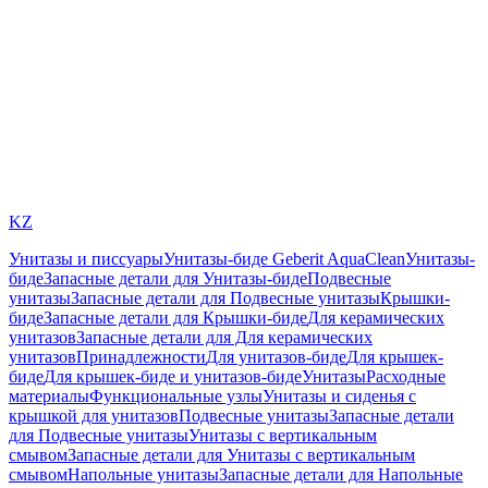
KZ
Унитазы и писсуары
Унитазы-биде Geberit AquaClean
Унитазы-
биде
Запасные детали для Унитазы-биде
Подвесные
унитазы
Запасные детали для Подвесные унитазы
Крышки-
биде
Запасные детали для Крышки-биде
Для керамических
унитазов
Запасные детали для Для керамических
унитазов
Принадлежности
Для унитазов-биде
Для крышек-
биде
Для крышек-биде и унитазов-биде
Унитазы
Расходные
материалы
Функциональные узлы
Унитазы и сиденья с
крышкой для унитазов
Подвесные унитазы
Запасные детали
для Подвесные унитазы
Унитазы с вертикальным
смывом
Запасные детали для Унитазы с вертикальным
смывом
Напольные унитазы
Запасные детали для Напольные