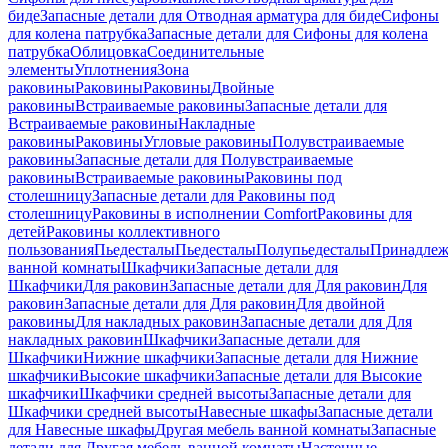
биде
Запасные детали для Отводная арматура для биде
Сифоны
для колена патрубка
Запасные детали для Сифоны для колена
патрубка
Облицовка
Соединительные
элементы
Уплотнения
Зона
раковины
Раковины
Раковины
Двойные
раковины
Встраиваемые раковины
Запасные детали для
Встраиваемые раковины
Накладные
раковины
Раковины
Угловые раковины
Полувстраиваемые
раковины
Запасные детали для Полувстраиваемые
раковины
Встраиваемые раковины
Раковины под
столешницу
Запасные детали для Раковины под
столешницу
Раковины в исполнении Comfort
Pаковины для
детей
Раковины коллективного
пользования
Пьедесталы
Пьедесталы
Полупьедесталы
Принадлеж
ванной комнаты
Шкафчики
Запасные детали для
Шкафчики
Для раковин
Запасные детали для Для раковин
Для
раковин
Запасные детали для Для раковин
Для двойной
раковины
Для накладных pаковин
Запасные детали для Для
накладных pаковин
Шкафчики
Запасные детали для
Шкафчики
Нижние шкафчики
Запасные детали для Нижние
шкафчики
Высокие шкафчики
Запасные детали для Высокие
шкафчики
Шкафчики средней высоты
Запасные детали для
Шкафчики средней высоты
Навесные шкафы
Запасные детали
для Навесные шкафы
Другая мебель ванной комнаты
Запасные
детали для Другая мебель ванной комнаты
Настенные