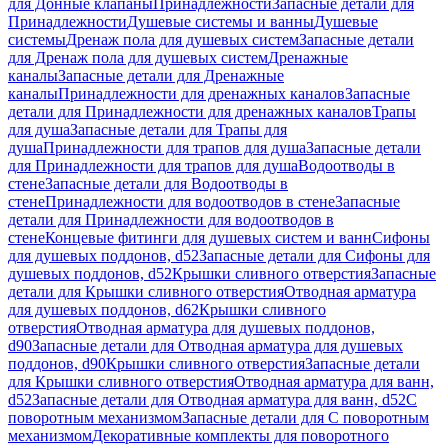
для Донные клапаны
Принадлежности
Запасные детали для
Принадлежности
Душевые системы и ванны
Душевые
системы
Дренаж пола для душевых систем
Запасные детали
для Дренаж пола для душевых систем
Дренажные
каналы
Запасные детали для Дренажные
каналы
Принадлежности для дренажных каналов
Запасные
детали для Принадлежности для дренажных каналов
Трапы
для душа
Запасные детали для Трапы для
душа
Принадлежности для трапов для душа
Запасные детали
для Принадлежности для трапов для душа
Водоотводы в
стене
Запасные детали для Водоотводы в
стене
Принадлежности для водоотводов в стене
Запасные
детали для Принадлежности для водоотводов в
стене
Концевые фитинги для душевых систем и ванн
Сифоны
для душевых поддонов, d52
Запасные детали для Сифоны для
душевых поддонов, d52
Крышки сливного отверстия
Запасные
детали для Крышки сливного отверстия
Отводная арматура
для душевых поддонов, d62
Крышки сливного
отверстия
Отводная арматура для душевых поддонов,
d90
Запасные детали для Отводная арматура для душевых
поддонов, d90
Крышки сливного отверстия
Запасные детали
для Крышки сливного отверстия
Отводная арматура для ванн,
d52
Запасные детали для Отводная арматура для ванн, d52
С
поворотным механизмом
Запасные детали для С поворотным
механизмом
Декоративные комплекты для поворотного