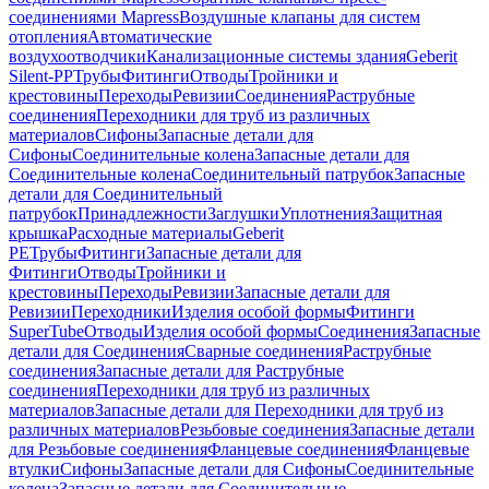
соединениями Mapress
Воздушные клапаны для систем
отопления
Автоматические
воздухоотводчики
Канализационные системы здания
Geberit
Silent-PP
Трубы
Фитинги
Отводы
Тройники и
крестовины
Переходы
Ревизии
Соединения
Раструбные
соединения
Переходники для труб из различных
материалов
Сифоны
Запасные детали для
Сифоны
Соединительные колена
Запасные детали для
Соединительные колена
Соединительный патрубок
Запасные
детали для Соединительный
патрубок
Принадлежности
Заглушки
Уплотнения
Защитная
крышка
Расходные материалы
Geberit
PE
Трубы
Фитинги
Запасные детали для
Фитинги
Отводы
Тройники и
крестовины
Переходы
Ревизии
Запасные детали для
Ревизии
Переходники
Изделия особой формы
Фитинги
SuperTube
Отводы
Изделия особой формы
Соединения
Запасные
детали для Соединения
Сварные соединения
Раструбные
соединения
Запасные детали для Раструбные
соединения
Переходники для труб из различных
материалов
Запасные детали для Переходники для труб из
различных материалов
Резьбовые соединения
Запасные детали
для Резьбовые соединения
Фланцевые соединения
Фланцевые
втулки
Сифоны
Запасные детали для Сифоны
Соединительные
колена
Запасные детали для Соединительные