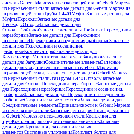
системы
Geberit Mapress из нержавеющей стали
Geberit Mapress
из нержавеющей стали
Запасные детали для Geberit Mapress из
нержавеющей стали
Трубы 1.4401
Муфты
Запасные детали для
Муфты
Переходы
Запасные детали для
Переходы
Отводы
Запасные детали для
Отводы
Тройники
Запасные детали для Тройники
Переходники
неразборные
Запасные детали для Переходники
неразборные
Переходники и соединения, разборные
Запасные
детали для Переходники и соединения,
разборные
Компенсаторы
Запасные детали для
Компенсаторы
Уплотнительные втулки
Заглушки
Запасные
детали для Заглушки
Соединительные элементы
Запасные
детали для Соединительные элементы
Geberit Mapress из
нержавеющей стали, газ
Запасные детали для Geberit Mapress
из нержавеющей стали, газ
Трубы 1.4401
Отводы
Запасные
детали для Отводы
Переходники неразборные
Запасные детали
для Переходники неразборные
Переходники и соединения,
разборные
Запасные детали для Переходники и соединения,
разборные
Соединительные элементы
Запасные детали для
Соединительные элементы
Принадлежности к Geberit Mapress
из нержавеющей стали
Запасные детали для Принадлежности
к Geberit Mapress из нержавеющей стали
Крепления для
труб
Крепления для соединительных элементов
Запасные
детали для Крепления для соединительных
элементов
Системные уплотнения
Комплект болтов для