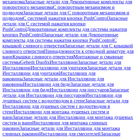
механизма
Запасные детали для Декоративные комплекты для
поворотного механизма
С поворотным механизмом и
подводом
Запасные детали для С поворотным механизмом и
подводом
С системой нажатия кнопки PushControl
Запасные
детали для С системой нажатия кнопки
PushControl
Декоративные комплекты для системы нажатия
кнопки PushControl
Запасные детали для Декоративные
комплекты для системы нажатия кнопки PushControl
С
крышкой сливного отверстия
Запасные детали для С крышкой
сливного отверстия
Принадлежности к отводной арматуре для
ванн
Крышки сливного отверстия
Монтажные и смывные
системы
Geberit Duofix
Инсталляции
Запасные детали для
Инсталляции
Инсталляции для унитазов
Запасные детали для
Инсталляции для унитазов
Инсталляции для
раковины
Запасные детали для Инсталляции для
раковины
Инсталляции для биде
Запасные детали для
Инсталляции для биде
Инсталляции для писсуаров
Запасные
детали для Инсталляции для писсуаров
Инсталляции для
душевых систем с водоотводом в стене
Запасные детали для
Инсталляции для душевых систем с водоотводом в
стене
Инсталляции для монтажа душевых систем и
ванн
Запасные детали для Инсталляции для монтажа душевых
систем и ванн
Инсталляции для монтажа сливных
раковин
Запасные детали для Инсталляции для монтажа
сливных раковин
Инсталляции для смесителей
Запасные