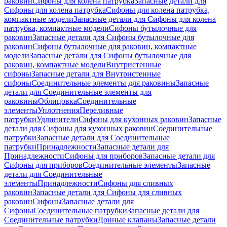
раковин
Сифоны для колена патрубка
Запасные детали для
Сифоны для колена патрубка
Сифоны для колена патрубка,
компактные модели
Запасные детали для Сифоны для колена
патрубка, компактные модели
Сифоны бутылочные для
раковин
Запасные детали для Сифоны бутылочные для
раковин
Сифоны бутылочные для раковин, компактные
модели
Запасные детали для Сифоны бутылочные для
раковин, компактные модели
Внутристенные
сифоны
Запасные детали для Внутристенные
сифоны
Соединительные элементы для раковины
Запасные
детали для Соединительные элементы для
раковины
Облицовка
Соединительные
элементы
Уплотнения
Переливные
патрубки
Удлинители
Сифоны для кухонных раковин
Запасные
детали для Сифоны для кухонных раковин
Соединительные
патрубки
Запасные детали для Соединительные
патрубки
Принадлежности
Запасные детали для
Принадлежности
Сифоны для приборов
Запасные детали для
Сифоны для приборов
Соединительные элементы
Запасные
детали для Соединительные
элементы
Принадлежности
Сифоны для сливных
раковин
Запасные детали для Сифоны для сливных
раковин
Сифоны
Запасные детали для
Сифоны
Соединительные патрубки
Запасные детали для
Соединительные патрубки
Донные клапаны
Запасные детали