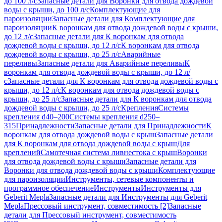
до 100 л/с
Запасные детали для Воронки для отвода дождевой
воды с крыши, до 100 л/с
Комплектующие для
пароизоляции
Запасные детали для Комплектующие для
пароизоляции
К воронкам для отвода дождевой воды с крыши,
до 12 л/с
Запасные детали для К воронкам для отвода
дождевой воды с крыши, до 12 л/с
К воронкам для отвода
дождевой воды с крыши, до 25 л/с
Аварийные
переливы
Запасные детали для Аварийные переливы
К
воронкам для отвода дождевой воды с крыши, до 12 л/
с
Запасные детали для К воронкам для отвода дождевой воды с
крыши, до 12 л/с
К воронкам для отвода дождевой воды с
крыши, до 25 л/с
Запасные детали для К воронкам для отвода
дождевой воды с крыши, до 25 л/с
Крепления
Системы
крепления d40–200
Системы крепления d250–
315
Принадлежности
Запасные детали для Принадлежности
К
воронкам для отвода дождевой воды с крыш
Запасные детали
для К воронкам для отвода дождевой воды с крыш
Для
креплений
Самотечная система ливнестока с крыш
Воронки
для отвода дождевой воды с крыши
Запасные детали для
Воронки для отвода дождевой воды с крыши
Комплектующие
для пароизоляции
Инструменты, сетевые компоненты и
программное обеспечение
Инструменты
Инструменты для
Geberit Mepla
Запасные детали для Инструменты для Geberit
Mepla
Прессовый инструмент, совместимость [2]
Запасные
детали для Прессовый инструмент, совместимость