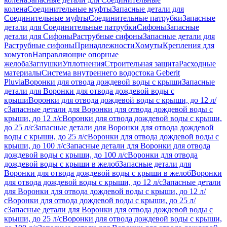
колена
Соединительные муфты
Запасные детали для
Соединительные муфты
Соединительные патрубки
Запасные
детали для Соединительные патрубки
Сифоны
Запасные
детали для Сифоны
Раструбные сифоны
Запасные детали для
Раструбные сифоны
Принадлежности
Хомуты
Крепления для
хомутов
Направляющие опорные
желоба
Заглушки
Уплотнения
Строительная защита
Расходные
материалы
Система внутреннего водостока Geberit
Pluvia
Воронки для отвода дождевой воды с крыши
Запасные
детали для Воронки для отвода дождевой воды с
крыши
Воронки для отвода дождевой воды с крыши, до 12 л/
с
Запасные детали для Воронки для отвода дождевой воды с
крыши, до 12 л/с
Воронки для отвода дождевой воды с крыши,
до 25 л/с
Запасные детали для Воронки для отвода дождевой
воды с крыши, до 25 л/с
Воронки для отвода дождевой воды с
крыши, до 100 л/с
Запасные детали для Воронки для отвода
дождевой воды с крыши, до 100 л/с
Воронки для отвода
дождевой воды с крыши в желоб
Запасные детали для
Воронки для отвода дождевой воды с крыши в желоб
Воронки
для отвода дождевой воды с крыши, до 12 л/с
Запасные детали
для Воронки для отвода дождевой воды с крыши, до 12 л/
с
Воронки для отвода дождевой воды с крыши, до 25 л/
с
Запасные детали для Воронки для отвода дождевой воды с
крыши, до 25 л/с
Воронки для отвода дождевой воды с крыши,