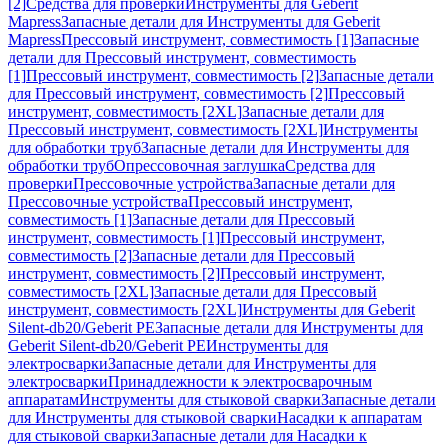
[2]
Средства для проверки
Инструменты для Geberit
Mapress
Запасные детали для Инструменты для Geberit
Mapress
Прессовый инструмент, совместимость [1]
Запасные
детали для Прессовый инструмент, совместимость
[1]
Прессовый инструмент, совместимость [2]
Запасные детали
для Прессовый инструмент, совместимость [2]
Прессовый
инструмент, совместимость [2XL]
Запасные детали для
Прессовый инструмент, совместимость [2XL]
Инструменты
для обработки труб
Запасные детали для Инструменты для
обработки труб
Опрессовочная заглушка
Средства для
проверки
Прессовочные устройства
Запасные детали для
Прессовочные устройства
Прессовый инструмент,
совместимость [1]
Запасные детали для Прессовый
инструмент, совместимость [1]
Прессовый инструмент,
совместимость [2]
Запасные детали для Прессовый
инструмент, совместимость [2]
Прессовый инструмент,
совместимость [2XL]
Запасные детали для Прессовый
инструмент, совместимость [2XL]
Инструменты для Geberit
Silent-db20/Geberit PE
Запасные детали для Инструменты для
Geberit Silent-db20/Geberit PE
Инструменты для
электросварки
Запасные детали для Инструменты для
электросварки
Принадлежности к электросварочным
аппаратам
Инструменты для стыковой сварки
Запасные детали
для Инструменты для стыковой сварки
Насадки к аппаратам
для стыковой сварки
Запасные детали для Насадки к