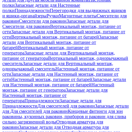
полки
Запасные детали для Настенные
полки
Принадлежности
Перегородки для выдвижных ящиков
и ящики-органайзеры
Ручки
Магнитные плиты
Смесители для
раковин
Смесители для раковин
Запасные детали для
Смесители для раковин
Вертикальный монтаж, питание от
сети
Запасные детали для Вертикальный монтаж, питание от
сети
Вертикальный монтаж, питание от батарей
Запасные
детали для Вертикальный монтаж, питание от
батарей
Вертикальный монтаж, питание от
генератора
Запасные детали для Вертикальный монтаж,
питание от генератора
Вертикальный монтаж, однорычажный
смеситель
Запасные детали для Вертикальный монтаж,
однорычажный смеситель
Настенный монтаж, питание от
сети
Запасные детали для Настенный монтаж, питание от
сети
Настенный монтаж, питание от батарей
Запасные детали
для Настенный монтаж, питание от батарей
Настенный
монтаж, питание от генератора
Запасные детали для
Настенный монтаж, питание от
генератора
Принадлежности
Запасные детали для
Принадлежности
Для смесителей для раковин
Запасные детали
для Для смесителей для раковин
Концевые фитинги для зон
раковины, кухонных раковин, приборов и раковин для слива
сильно загрязненной воды
Отводная арматура для
раковин
Запасные детали для Отводная арматура для