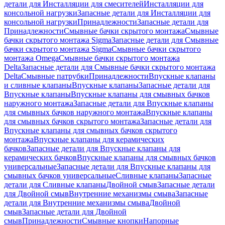
детали для Инсталляции для смесителей
Инсталляции для
консольной нагрузки
Запасные детали для Инсталляции для
консольной нагрузки
Принадлежности
Запасные детали для
Принадлежности
Смывные бачки скрытого монтажа
Смывные
бачки скрытого монтажа Sigma
Запасные детали для Смывные
бачки скрытого монтажа Sigma
Смывные бачки скрытого
монтажа Omega
Смывные бачки скрытого монтажа
Delta
Запасные детали для Смывные бачки скрытого монтажа
Delta
Смывные патрубки
Принадлежности
Впускные клапаны
и сливные клапаны
Впускные клапаны
Запасные детали для
Впускные клапаны
Впускные клапаны для смывных бачков
наружного монтажа
Запасные детали для Впускные клапаны
для смывных бачков наружного монтажа
Впускные клапаны
для смывных бачков скрытого монтажа
Запасные детали для
Впускные клапаны для смывных бачков скрытого
монтажа
Впускные клапаны для керамических
бачков
Запасные детали для Впускные клапаны для
керамических бачков
Впускные клапаны для смывных бачков
универсальные
Запасные детали для Впускные клапаны для
смывных бачков универсальные
Сливные клапаны
Запасные
детали для Сливные клапаны
Двойной смыв
Запасные детали
для Двойной смыв
Внутренние механизмы смыва
Запасные
детали для Внутренние механизмы смыва
Двойной
смыв
Запасные детали для Двойной
смыв
Принадлежности
Смывные кнопки
Напорные