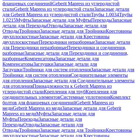
фланцевых соединений
Geberit Mapress из углеродистой
стали
Geberit Mapress из углеродистой стали
Запасные детали
для Geberit Mapress из углеродистой стали
Трубы 1.0034
Трубы
1.0215
Муфты
Запасные детали для Муфты
Переходы
Запасные
детали для Переходы
Отводы
Запасные детали для
Отводы
Тройники
Запасные детали для Тройники
Крестовины
двухплоскостные
Запасные детали для Крестовины
двухплоскостные
Переходники неразборные
Запасные детали
для Переходники неразборные
Переходники и соединения,
разборные
Запасные детали для Переходники и соединения,
разборные
Компенсаторы
Запасные детали для
Компенсаторы
Заглушки
Запасные детали для
Заглушки
Тройники для систем отопления
Запасные детали для
Тройники для систем отопления
Соединительные элементы
для отопления
Запасные детали для Соединительные элементы
для отопления
Принадлежности к Geberit Mapress из
углеродистой стали
Крепления для труб
Крепления для
соединительных элементов
Системные уплотнения
Комплект
болтов для фланцевых соединений
Geberit Mapress из
меди
Geberit Mapress из меди
Запасные детали для Geberit
Mapress из меди
Муфты
Запасные детали для
Муфты
Переходы
Запасные детали для
Переходы
Отводы
Запасные детали для
Отводы
Тройники
Запасные детали для Тройники
Крестовины
двухплоскостные
Запасные детали для Крестовины