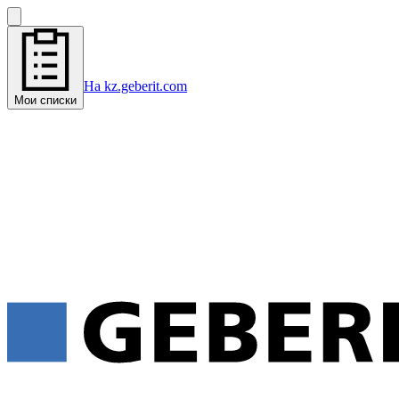
На kz.geberit.com
Мои списки