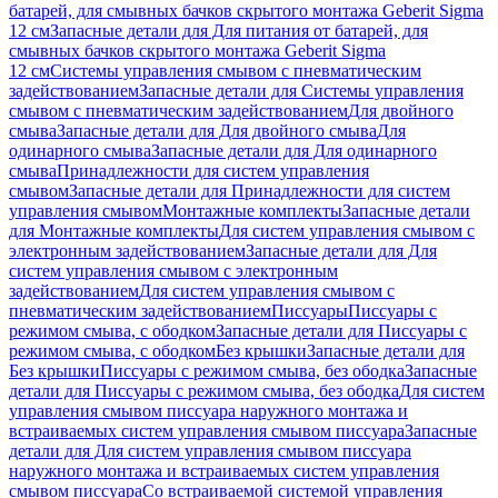
батарей, для смывных бачков скрытого монтажа Geberit Sigma
12 см
Запасные детали для Для питания от батарей, для
смывных бачков скрытого монтажа Geberit Sigma
12 см
Системы управления смывом с пневматическим
задействованием
Запасные детали для Системы управления
смывом с пневматическим задействованием
Для двойного
смыва
Запасные детали для Для двойного смыва
Для
одинарного смыва
Запасные детали для Для одинарного
смыва
Принадлежности для систем управления
смывом
Запасные детали для Принадлежности для систем
управления смывом
Монтажные комплекты
Запасные детали
для Монтажные комплекты
Для систем управления смывом с
электронным задействованием
Запасные детали для Для
систем управления смывом с электронным
задействованием
Для систем управления смывом с
пневматическим задействованием
Писсуары
Писсуары с
режимом смыва, с ободком
Запасные детали для Писсуары с
режимом смыва, с ободком
Без крышки
Запасные детали для
Без крышки
Писсуары с режимом смыва, без ободка
Запасные
детали для Писсуары с режимом смыва, без ободка
Для систем
управления смывом писсуара наружного монтажа и
встраиваемых систем управления смывом писсуара
Запасные
детали для Для систем управления смывом писсуара
наружного монтажа и встраиваемых систем управления
смывом писсуара
Со встраиваемой системой управления