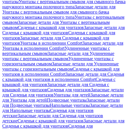
унитазы
Унитазы с вертикальным смывом для смывного бачка
наружного монтажа полочного типа
Запасные детали для
Унитазы с вертикальным смывом для смывного бачка
наружного монтажа полочного типа
Унитазы с вертикальным
смывом
Запасные детали для Унитазы с вертикальным
смывом
Сиденья с крышкой для унитазов
Запасные детали для
Сиденья с крышкой для унитазов
Сиденья с крышкой для
унитазов
Запасные детали для Сиденья с крышкой для
унитазов
Унитазы в исполнении Comfort
Запасные детали для
Унитазы в исполнении Comfort
Удлиненные унитазы с
вертикальным смывом
Запасные детали для Удлиненные
унитазы с вертикальным смывом
Удлиненные унитазы с
горизонтальным смывом
Запасные детали для Удлиненные
унитазы с горизонтальным смывом
Сиденья с крышкой для
унитазов в исполнении Comfort
Запасные детали для Сиденья
с крышкой для унитазов в исполнении Comfort
Сиденья с
крышкой для унитазов
Запасные детали для Сиденья с
крышкой для унитазов
Сиденья для унитазов
Запасные детали
для Сиденья для унитазов
Унитазы для детей
Запасные детали
для Унитазы для детей
Подвесные унитазы
Запасные детали
для Подвесные унитазы
Напольные унитазы
Запасные детали
для Напольные унитазы
Сиденья для унитазов
детские
Запасные детали для Сиденья для унитазов
детские
Сиденья с крышкой для унитазов
Запасные детали для
Сиденья с крышкой для унитазов
Сиденья для