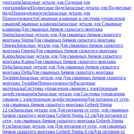
унитазов
Запасные детали для Сиденья для
унитазов
Биде
Подвесные биде
Запасные детали для Подвесные
биде
Принадлежности
Запасные детали для
Принадлежности
Смывные клавиши и системы управления
смывом
Смывные клавиши
Запасные детали для Смывные
клавиши
Для смывных бачков скрытого монтажа
Sigma
Запасные детали для Для смывных бачков скрытого
монтажа Sigma
Для смывных бачков скрытого монтажа
Omega
Запасные детали для Для смывных бачков скрытого
монтажа Omega
Для смывных бачков скрытого монтажа
Kappa
Запасные детали для Для смывных бачков скрытого
монтажа Kappa
Для смывных бачков скрытого монтажа
Delta
Запасные детали для Для смывных бачков скрытого
монтажа Delta
Для смывных бачков скрытого монтажа
Twinline
Запасные детали для Для смывных бачков скрытого
монтажа Twinline
Принадлежности
Расходные
материалы
Системы управления смывом с электронным
задействованием
Запасные детали для Системы управления
смывом с электронным задействованием
Для питания от сети,
для смывных бачков скрытого монтажа Geberit Sigma
12 см
Запасные детали для Для питания от сети, для смывных
бачков скрытого монтажа Geberit Sigma 12 см
Для питания от
сети, для смывных бачков скрытого монтажа Geberit Sigma
8 см
Запасные детали для Для питания от сети, для смывных
бачков скрытого монтажа Geberit Sigma 8 см
Для питания от