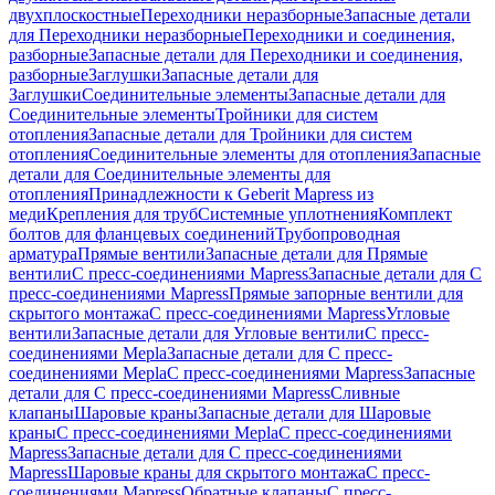
двухплоскостные
Переходники неразборные
Запасные детали
для Переходники неразборные
Переходники и соединения,
разборные
Запасные детали для Переходники и соединения,
разборные
Заглушки
Запасные детали для
Заглушки
Соединительные элементы
Запасные детали для
Соединительные элементы
Тройники для систем
отопления
Запасные детали для Тройники для систем
отопления
Соединительные элементы для отопления
Запасные
детали для Соединительные элементы для
отопления
Принадлежности к Geberit Mapress из
меди
Крепления для труб
Системные уплотнения
Комплект
болтов для фланцевых соединений
Трубопроводная
арматура
Прямые вентили
Запасные детали для Прямые
вентили
С пресс-соединениями Mapress
Запасные детали для С
пресс-соединениями Mapress
Прямые запорные вентили для
скрытого монтажа
С пресс-соединениями Mapress
Угловые
вентили
Запасные детали для Угловые вентили
С пресс-
соединениями Mepla
Запасные детали для С пресс-
соединениями Mepla
С пресс-соединениями Mapress
Запасные
детали для С пресс-соединениями Mapress
Сливные
клапаны
Шаровые краны
Запасные детали для Шаровые
краны
С пресс-соединениями Mepla
С пресс-соединениями
Mapress
Запасные детали для С пресс-соединениями
Mapress
Шаровые краны для скрытого монтажа
С пресс-
соединениями Mapress
Обратные клапаны
С пресс-