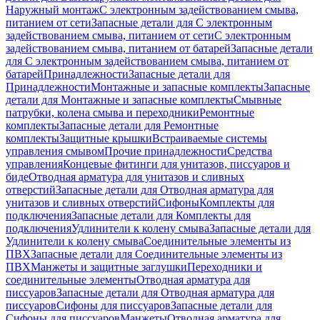
Наружный монтаж
С электронным задействованием смыва,
питанием от сети
Запасные детали для С электронным
задействованием смыва, питанием от сети
С электронным
задействованием смыва, питанием от батарей
Запасные детали
для С электронным задействованием смыва, питанием от
батарей
Принадлежности
Запасные детали для
Принадлежности
Монтажные и запасные комплекты
Запасные
детали для Монтажные и запасные комплекты
Смывные
патрубки, колена смыва и переходники
Ремонтные
комплекты
Запасные детали для Ремонтные
комплекты
Защитные крышки
Встраиваемые системы
управления смывом
Прочие принадлежности
Средства
управления
Концевые фитинги для унитазов, писсуаров и
биде
Отводная арматура для унитазов и сливных
отверстий
Запасные детали для Отводная арматура для
унитазов и сливных отверстий
Сифоны
Комплекты для
подключения
Запасные детали для Комплекты для
подключения
Удлинители к колену смыва
Запасные детали для
Удлинители к колену смыва
Соединительные элементы из
ПВХ
Запасные детали для Соединительные элементы из
ПВХ
Манжеты и защитные заглушки
Переходники и
соединительные элементы
Отводная арматура для
писсуаров
Запасные детали для Отводная арматура для
писсуаров
Cифоны для писсуаров
Запасные детали для
Cифоны для писсуаров
Манжеты
Отводная арматура для