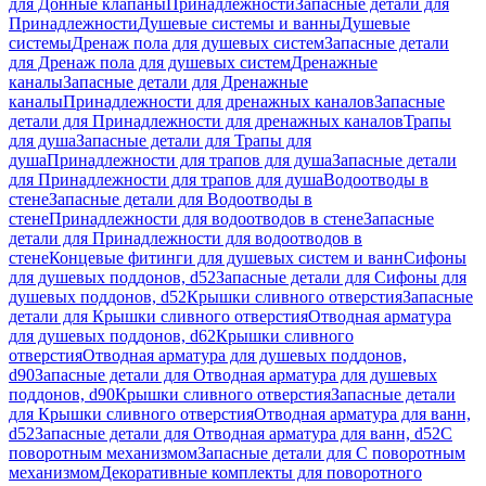
для Донные клапаны
Принадлежности
Запасные детали для
Принадлежности
Душевые системы и ванны
Душевые
системы
Дренаж пола для душевых систем
Запасные детали
для Дренаж пола для душевых систем
Дренажные
каналы
Запасные детали для Дренажные
каналы
Принадлежности для дренажных каналов
Запасные
детали для Принадлежности для дренажных каналов
Трапы
для душа
Запасные детали для Трапы для
душа
Принадлежности для трапов для душа
Запасные детали
для Принадлежности для трапов для душа
Водоотводы в
стене
Запасные детали для Водоотводы в
стене
Принадлежности для водоотводов в стене
Запасные
детали для Принадлежности для водоотводов в
стене
Концевые фитинги для душевых систем и ванн
Сифоны
для душевых поддонов, d52
Запасные детали для Сифоны для
душевых поддонов, d52
Крышки сливного отверстия
Запасные
детали для Крышки сливного отверстия
Отводная арматура
для душевых поддонов, d62
Крышки сливного
отверстия
Отводная арматура для душевых поддонов,
d90
Запасные детали для Отводная арматура для душевых
поддонов, d90
Крышки сливного отверстия
Запасные детали
для Крышки сливного отверстия
Отводная арматура для ванн,
d52
Запасные детали для Отводная арматура для ванн, d52
С
поворотным механизмом
Запасные детали для С поворотным
механизмом
Декоративные комплекты для поворотного