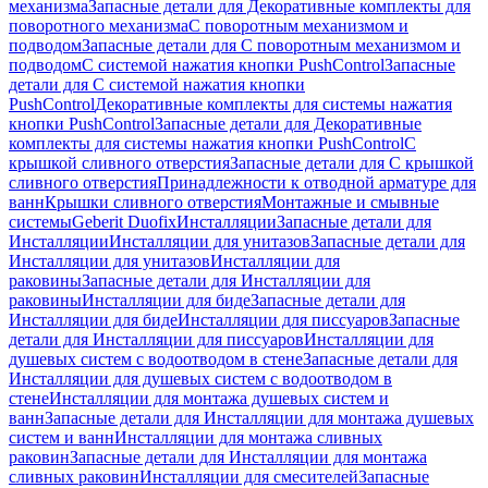
механизма
Запасные детали для Декоративные комплекты для
поворотного механизма
С поворотным механизмом и
подводом
Запасные детали для С поворотным механизмом и
подводом
С системой нажатия кнопки PushControl
Запасные
детали для С системой нажатия кнопки
PushControl
Декоративные комплекты для системы нажатия
кнопки PushControl
Запасные детали для Декоративные
комплекты для системы нажатия кнопки PushControl
С
крышкой сливного отверстия
Запасные детали для С крышкой
сливного отверстия
Принадлежности к отводной арматуре для
ванн
Крышки сливного отверстия
Монтажные и смывные
системы
Geberit Duofix
Инсталляции
Запасные детали для
Инсталляции
Инсталляции для унитазов
Запасные детали для
Инсталляции для унитазов
Инсталляции для
раковины
Запасные детали для Инсталляции для
раковины
Инсталляции для биде
Запасные детали для
Инсталляции для биде
Инсталляции для писсуаров
Запасные
детали для Инсталляции для писсуаров
Инсталляции для
душевых систем с водоотводом в стене
Запасные детали для
Инсталляции для душевых систем с водоотводом в
стене
Инсталляции для монтажа душевых систем и
ванн
Запасные детали для Инсталляции для монтажа душевых
систем и ванн
Инсталляции для монтажа сливных
раковин
Запасные детали для Инсталляции для монтажа
сливных раковин
Инсталляции для смесителей
Запасные