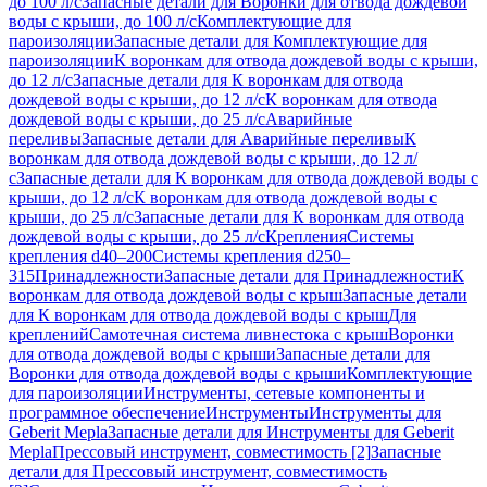
до 100 л/с
Запасные детали для Воронки для отвода дождевой
воды с крыши, до 100 л/с
Комплектующие для
пароизоляции
Запасные детали для Комплектующие для
пароизоляции
К воронкам для отвода дождевой воды с крыши,
до 12 л/с
Запасные детали для К воронкам для отвода
дождевой воды с крыши, до 12 л/с
К воронкам для отвода
дождевой воды с крыши, до 25 л/с
Аварийные
переливы
Запасные детали для Аварийные переливы
К
воронкам для отвода дождевой воды с крыши, до 12 л/
с
Запасные детали для К воронкам для отвода дождевой воды с
крыши, до 12 л/с
К воронкам для отвода дождевой воды с
крыши, до 25 л/с
Запасные детали для К воронкам для отвода
дождевой воды с крыши, до 25 л/с
Крепления
Системы
крепления d40–200
Системы крепления d250–
315
Принадлежности
Запасные детали для Принадлежности
К
воронкам для отвода дождевой воды с крыш
Запасные детали
для К воронкам для отвода дождевой воды с крыш
Для
креплений
Самотечная система ливнестока с крыш
Воронки
для отвода дождевой воды с крыши
Запасные детали для
Воронки для отвода дождевой воды с крыши
Комплектующие
для пароизоляции
Инструменты, сетевые компоненты и
программное обеспечение
Инструменты
Инструменты для
Geberit Mepla
Запасные детали для Инструменты для Geberit
Mepla
Прессовый инструмент, совместимость [2]
Запасные
детали для Прессовый инструмент, совместимость