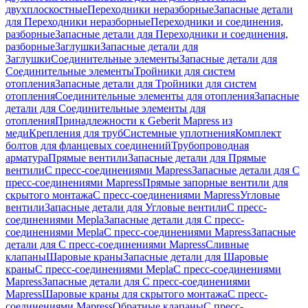
двухплоскостные
Переходники неразборные
Запасные детали
для Переходники неразборные
Переходники и соединения,
разборные
Запасные детали для Переходники и соединения,
разборные
Заглушки
Запасные детали для
Заглушки
Соединительные элементы
Запасные детали для
Соединительные элементы
Тройники для систем
отопления
Запасные детали для Тройники для систем
отопления
Соединительные элементы для отопления
Запасные
детали для Соединительные элементы для
отопления
Принадлежности к Geberit Mapress из
меди
Крепления для труб
Системные уплотнения
Комплект
болтов для фланцевых соединений
Трубопроводная
арматура
Прямые вентили
Запасные детали для Прямые
вентили
С пресс-соединениями Mapress
Запасные детали для С
пресс-соединениями Mapress
Прямые запорные вентили для
скрытого монтажа
С пресс-соединениями Mapress
Угловые
вентили
Запасные детали для Угловые вентили
С пресс-
соединениями Mepla
Запасные детали для С пресс-
соединениями Mepla
С пресс-соединениями Mapress
Запасные
детали для С пресс-соединениями Mapress
Сливные
клапаны
Шаровые краны
Запасные детали для Шаровые
краны
С пресс-соединениями Mepla
С пресс-соединениями
Mapress
Запасные детали для С пресс-соединениями
Mapress
Шаровые краны для скрытого монтажа
С пресс-
соединениями Mapress
Обратные клапаны
С пресс-