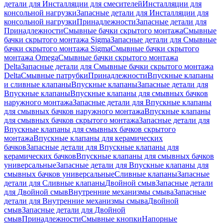
детали для Инсталляции для смесителей
Инсталляции для
консольной нагрузки
Запасные детали для Инсталляции для
консольной нагрузки
Принадлежности
Запасные детали для
Принадлежности
Смывные бачки скрытого монтажа
Смывные
бачки скрытого монтажа Sigma
Запасные детали для Смывные
бачки скрытого монтажа Sigma
Смывные бачки скрытого
монтажа Omega
Смывные бачки скрытого монтажа
Delta
Запасные детали для Смывные бачки скрытого монтажа
Delta
Смывные патрубки
Принадлежности
Впускные клапаны
и сливные клапаны
Впускные клапаны
Запасные детали для
Впускные клапаны
Впускные клапаны для смывных бачков
наружного монтажа
Запасные детали для Впускные клапаны
для смывных бачков наружного монтажа
Впускные клапаны
для смывных бачков скрытого монтажа
Запасные детали для
Впускные клапаны для смывных бачков скрытого
монтажа
Впускные клапаны для керамических
бачков
Запасные детали для Впускные клапаны для
керамических бачков
Впускные клапаны для смывных бачков
универсальные
Запасные детали для Впускные клапаны для
смывных бачков универсальные
Сливные клапаны
Запасные
детали для Сливные клапаны
Двойной смыв
Запасные детали
для Двойной смыв
Внутренние механизмы смыва
Запасные
детали для Внутренние механизмы смыва
Двойной
смыв
Запасные детали для Двойной
смыв
Принадлежности
Смывные кнопки
Напорные