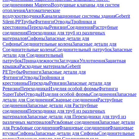
соединениями Mapress
Воздушные клапаны для систем
отопления
Автоматические
воздухоотводчики
Канализационные системы здания
Geberit
Silent-PP
Трубы
Фитинги
Отводы
Тройники и
крестовины
Переходы
Ревизии
Соединения
Раструбные
соединения
Переходники для труб из различных
материалов
Сифоны
Запасные детали для
Сифоны
Соединительные колена
Запасные детали для
Соединительные колена
Соединительный патрубок
Запасные
детали для Соединительный
патрубок
Принадлежности
Заглушки
Уплотнения
Защитная
крышка
Расходные материалы
Geberit
PE
Трубы
Фитинги
Запасные детали для
Фитинги
Отводы
Тройники и
крестовины
Переходы
Ревизии
Запасные детали для
Ревизии
Переходники
Изделия особой формы
Фитинги
SuperTube
Отводы
Изделия особой формы
Соединения
Запасные
детали для Соединения
Сварные соединения
Раструбные
соединения
Запасные детали для Раструбные
соединения
Переходники для труб из различных
материалов
Запасные детали для Переходники для труб из
различных материалов
Резьбовые соединения
Запасные детали
для Резьбовые соединения
Фланцевые соединения
Фланцевые
втулки
Сифоны
Запасные детали для Сифоны
Соединительные
колена
Запасные детали для Соединительные