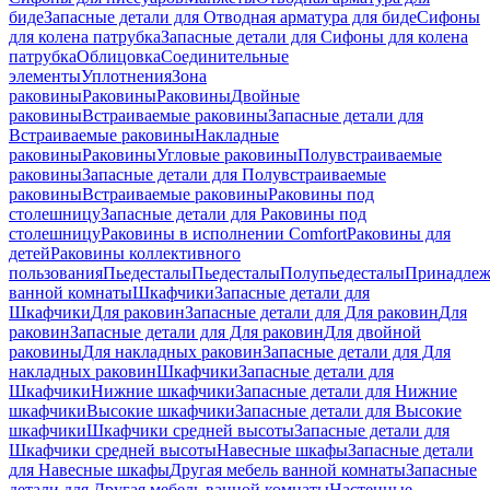
биде
Запасные детали для Отводная арматура для биде
Сифоны
для колена патрубка
Запасные детали для Сифоны для колена
патрубка
Облицовка
Соединительные
элементы
Уплотнения
Зона
раковины
Раковины
Раковины
Двойные
раковины
Встраиваемые раковины
Запасные детали для
Встраиваемые раковины
Накладные
раковины
Раковины
Угловые раковины
Полувстраиваемые
раковины
Запасные детали для Полувстраиваемые
раковины
Встраиваемые раковины
Раковины под
столешницу
Запасные детали для Раковины под
столешницу
Раковины в исполнении Comfort
Pаковины для
детей
Раковины коллективного
пользования
Пьедесталы
Пьедесталы
Полупьедесталы
Принадлеж
ванной комнаты
Шкафчики
Запасные детали для
Шкафчики
Для раковин
Запасные детали для Для раковин
Для
раковин
Запасные детали для Для раковин
Для двойной
раковины
Для накладных pаковин
Запасные детали для Для
накладных pаковин
Шкафчики
Запасные детали для
Шкафчики
Нижние шкафчики
Запасные детали для Нижние
шкафчики
Высокие шкафчики
Запасные детали для Высокие
шкафчики
Шкафчики средней высоты
Запасные детали для
Шкафчики средней высоты
Навесные шкафы
Запасные детали
для Навесные шкафы
Другая мебель ванной комнаты
Запасные
детали для Другая мебель ванной комнаты
Настенные