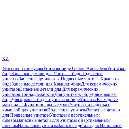
KZ
Унитазы и писсуары
Унитазы-биде Geberit AquaClean
Унитазы-
биде
Запасные детали для Унитазы-биде
Подвесные
унитазы
Запасные детали для Подвесные унитазы
Крышки-
биде
Запасные детали для Крышки-биде
Для керамических
унитазов
Запасные детали для Для керамических
унитазов
Принадлежности
Для унитазов-биде
Для крышек-
биде
Для крышек-биде и унитазов-биде
Унитазы
Расходные
материалы
Функциональные узлы
Унитазы и сиденья с
крышкой для унитазов
Подвесные унитазы
Запасные детали
для Подвесные унитазы
Унитазы с вертикальным
смывом
Запасные детали для Унитазы с вертикальным
смывом
Напольные унитазы
Запасные детали для Напольные