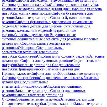
раковин
Сифоны для колена патрубка
Запасные детали для
Сифоны для колена патрубка
Сифоны для колена патрубка,
компактные модели
Запасные детали для Сифоны для колена
патрубка, компактные модели
Сифоны бутылочные для
раковин
Запасные детали для Сифоны бутылочные для
раковин
Сифоны бутылочные для раковин, компактные
модели
Запасные детали для Сифоны бутылочные для
раковин, компактные модели
Внутристенные
сифоны
Запасные детали для Внутристенные
сифоны
Соединительные элементы для раковины
Запасные
детали для Соединительные элементы для
раковины
Облицовка
Соединительные
элементы
Уплотнения
Переливные
патрубки
Удлинители
Сифоны для кухонных раковин
Запасные
детали для Сифоны для кухонных раковин
Соединительные
патрубки
Запасные детали для Соединительные
патрубки
Принадлежности
Запасные детали для
Принадлежности
Сифоны для приборов
Запасные детали для
Сифоны для приборов
Соединительные элементы
Запасные
детали для Соединительные
элементы
Принадлежности
Сифоны для сливных
раковин
Запасные детали для Сифоны для сливных
раковин
Сифоны
Запасные детали для
Сифоны
Соединительные патрубки
Запасные детали для
Соединительные патрубки
Донные клапаны
Запасные детали