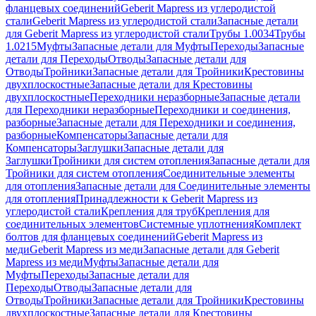
фланцевых соединений
Geberit Mapress из углеродистой
стали
Geberit Mapress из углеродистой стали
Запасные детали
для Geberit Mapress из углеродистой стали
Трубы 1.0034
Трубы
1.0215
Муфты
Запасные детали для Муфты
Переходы
Запасные
детали для Переходы
Отводы
Запасные детали для
Отводы
Тройники
Запасные детали для Тройники
Крестовины
двухплоскостные
Запасные детали для Крестовины
двухплоскостные
Переходники неразборные
Запасные детали
для Переходники неразборные
Переходники и соединения,
разборные
Запасные детали для Переходники и соединения,
разборные
Компенсаторы
Запасные детали для
Компенсаторы
Заглушки
Запасные детали для
Заглушки
Тройники для систем отопления
Запасные детали для
Тройники для систем отопления
Соединительные элементы
для отопления
Запасные детали для Соединительные элементы
для отопления
Принадлежности к Geberit Mapress из
углеродистой стали
Крепления для труб
Крепления для
соединительных элементов
Системные уплотнения
Комплект
болтов для фланцевых соединений
Geberit Mapress из
меди
Geberit Mapress из меди
Запасные детали для Geberit
Mapress из меди
Муфты
Запасные детали для
Муфты
Переходы
Запасные детали для
Переходы
Отводы
Запасные детали для
Отводы
Тройники
Запасные детали для Тройники
Крестовины
двухплоскостные
Запасные детали для Крестовины