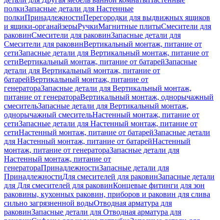
полки
Запасные детали для Настенные
полки
Принадлежности
Перегородки для выдвижных ящиков
и ящики-органайзеры
Ручки
Магнитные плиты
Смесители для
раковин
Смесители для раковин
Запасные детали для
Смесители для раковин
Вертикальный монтаж, питание от
сети
Запасные детали для Вертикальный монтаж, питание от
сети
Вертикальный монтаж, питание от батарей
Запасные
детали для Вертикальный монтаж, питание от
батарей
Вертикальный монтаж, питание от
генератора
Запасные детали для Вертикальный монтаж,
питание от генератора
Вертикальный монтаж, однорычажный
смеситель
Запасные детали для Вертикальный монтаж,
однорычажный смеситель
Настенный монтаж, питание от
сети
Запасные детали для Настенный монтаж, питание от
сети
Настенный монтаж, питание от батарей
Запасные детали
для Настенный монтаж, питание от батарей
Настенный
монтаж, питание от генератора
Запасные детали для
Настенный монтаж, питание от
генератора
Принадлежности
Запасные детали для
Принадлежности
Для смесителей для раковин
Запасные детали
для Для смесителей для раковин
Концевые фитинги для зон
раковины, кухонных раковин, приборов и раковин для слива
сильно загрязненной воды
Отводная арматура для
раковин
Запасные детали для Отводная арматура для