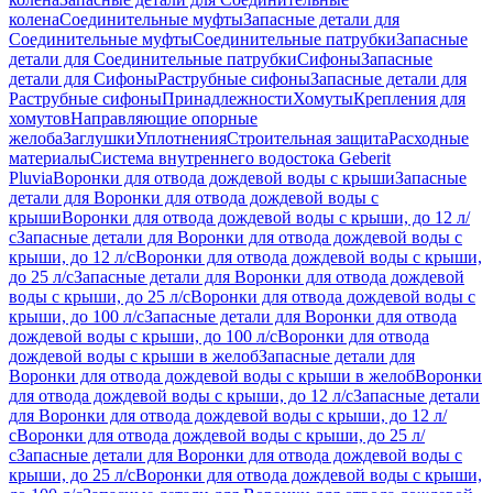
колена
Соединительные муфты
Запасные детали для
Соединительные муфты
Соединительные патрубки
Запасные
детали для Соединительные патрубки
Сифоны
Запасные
детали для Сифоны
Раструбные сифоны
Запасные детали для
Раструбные сифоны
Принадлежности
Хомуты
Крепления для
хомутов
Направляющие опорные
желоба
Заглушки
Уплотнения
Строительная защита
Расходные
материалы
Система внутреннего водостока Geberit
Pluvia
Воронки для отвода дождевой воды с крыши
Запасные
детали для Воронки для отвода дождевой воды с
крыши
Воронки для отвода дождевой воды с крыши, до 12 л/
с
Запасные детали для Воронки для отвода дождевой воды с
крыши, до 12 л/с
Воронки для отвода дождевой воды с крыши,
до 25 л/с
Запасные детали для Воронки для отвода дождевой
воды с крыши, до 25 л/с
Воронки для отвода дождевой воды с
крыши, до 100 л/с
Запасные детали для Воронки для отвода
дождевой воды с крыши, до 100 л/с
Воронки для отвода
дождевой воды с крыши в желоб
Запасные детали для
Воронки для отвода дождевой воды с крыши в желоб
Воронки
для отвода дождевой воды с крыши, до 12 л/с
Запасные детали
для Воронки для отвода дождевой воды с крыши, до 12 л/
с
Воронки для отвода дождевой воды с крыши, до 25 л/
с
Запасные детали для Воронки для отвода дождевой воды с
крыши, до 25 л/с
Воронки для отвода дождевой воды с крыши,