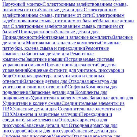
Наружный монтаж
С электронным задействованием смыва,
питанием от сети
Запасные детали для С электронным
задействованием смыва, питанием от сети
С электронным
задействованием смыва, питанием от батарей
Запасные детали
для С электронным задействованием смыва, питанием от
батарей
Принадлежности
Запасные детали для
Принадлежности
Монтажные и запасные комплекты
Запасные
детали для Монтажные и запасные комплекты
Смывные
патрубки, колена смыва и переходники
Ремонтные
комплекты
Запасные детали для Ремонтные
комплекты
Защитные крышки
Встраиваемые системы
управления смывом
Прочие принадлежности
Средства
управления
Концевые фитинги для унитазов, писсуаров и
биде
Отводная арматура для унитазов и сливных
отверстий
Запасные детали для Отводная арматура для
унитазов и сливных отверстий
Сифоны
Комплекты для
подключения
Запасные детали для Комплекты для
подключения
Удлинители к колену смыва
Запасные детали для
Удлинители к колену смыва
Соединительные элементы из
ПВХ
Запасные детали для Соединительные элементы из
ПВХ
Манжеты и защитные заглушки
Переходники и
соединительные элементы
Отводная арматура для
писсуаров
Запасные детали для Отводная арматура для
писсуаров
Cифоны для писсуаров
Запасные детали для
Cифоны для писсуаров
Манжеты
Отводная арматура для