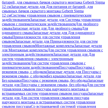
батарей, для смывных бачков скрытого монтажа Geberit Sigma
12 см
Запасные детали для Для питания от батарей, для
смывных бачков скрытого монтажа Geberit Sigma
12 см
Системы управления смывом с пневматическим
задействованием
Запасные детали для Системы управления
смывом с пневматическим задействованием
Для двойного
смыва
Запасные детали для Для двойного смыва
Для
одинарного смыва
Запасные детали для Для одинарного
смыва
Принадлежности для систем управления
смывом
Запасные детали для Принадлежности для систем
управления смывом
Монтажные комплекты
Запасные детали
для Монтажные комплекты
Для систем управления смывом с
электронным задействованием
Запасные детали для Для
систем управления смывом с электронным
задействованием
Для систем управления смывом с
пневматическим задействованием
Писсуары
Писсуары с
режимом смыва, с ободком
Запасные детали для Писсуары с
режимом смыва, с ободком
Без крышки
Запасные детали для
Без крышки
Писсуары с режимом смыва, без ободка
Запасные
детали для Писсуары с режимом смыва, без ободка
Для систем
управления смывом писсуара наружного монтажа и
встраиваемых систем управления смывом писсуара
Запасные
детали для Для систем управления смывом писсуара
наружного монтажа и встраиваемых систем управления
смывом писсуара
Со встраиваемой системой управления