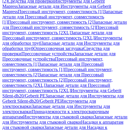
[2]
Средства для проверки
Инструменты для Geberit
Mapress
Запасные детали для Инструменты для Geberit
Mapress
Прессовый инструмент, совместимость [1]
Запасные
детали для Прессовый инструмент, совместимость
[1]
Прессовый инструмент, совместимость [2]
Запасные детали
для Прессовый инструмент, совместимость [2]
Прессовый
инструмент, совместимость [2XL]
Запасные детали для
Прессовый инструмент, совместимость [2XL]
Инструменты
для обработки труб
Запасные детали для Инструменты для
обработки труб
Опрессовочная заглушка
Средства для
проверки
Прессовочные устройства
Запасные детали для
Прессовочные устройства
Прессовый инструмент,
совместимость [1]
Запасные детали для Прессовый
инструмент, совместимость [1]
Прессовый инструмент,
совместимость [2]
Запасные детали для Прессовый
инструмент, совместимость [2]
Прессовый инструмент,
совместимость [2XL]
Запасные детали для Прессовый
инструмент, совместимость [2XL]
Инструменты для Geberit
Silent-db20/Geberit PE
Запасные детали для Инструменты для
Geberit Silent-db20/Geberit PE
Инструменты для
электросварки
Запасные детали для Инструменты для
электросварки
Принадлежности к электросварочным
аппаратам
Инструменты для стыковой сварки
Запасные детали
для Инструменты для стыковой сварки
Насадки к аппаратам
для стыковой сварки
Запасные детали для Насадки к