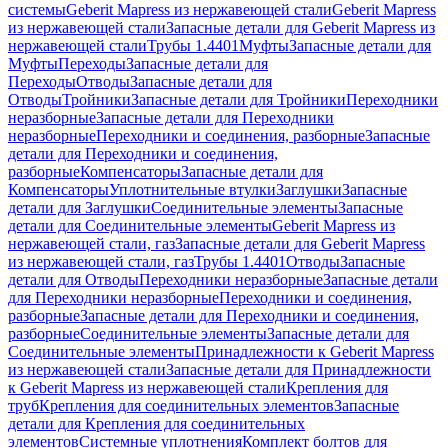
системы
Geberit Mapress из нержавеющей стали
Geberit Mapress
из нержавеющей стали
Запасные детали для Geberit Mapress из
нержавеющей стали
Трубы 1.4401
Муфты
Запасные детали для
Муфты
Переходы
Запасные детали для
Переходы
Отводы
Запасные детали для
Отводы
Тройники
Запасные детали для Тройники
Переходники
неразборные
Запасные детали для Переходники
неразборные
Переходники и соединения, разборные
Запасные
детали для Переходники и соединения,
разборные
Компенсаторы
Запасные детали для
Компенсаторы
Уплотнительные втулки
Заглушки
Запасные
детали для Заглушки
Соединительные элементы
Запасные
детали для Соединительные элементы
Geberit Mapress из
нержавеющей стали, газ
Запасные детали для Geberit Mapress
из нержавеющей стали, газ
Трубы 1.4401
Отводы
Запасные
детали для Отводы
Переходники неразборные
Запасные детали
для Переходники неразборные
Переходники и соединения,
разборные
Запасные детали для Переходники и соединения,
разборные
Соединительные элементы
Запасные детали для
Соединительные элементы
Принадлежности к Geberit Mapress
из нержавеющей стали
Запасные детали для Принадлежности
к Geberit Mapress из нержавеющей стали
Крепления для
труб
Крепления для соединительных элементов
Запасные
детали для Крепления для соединительных
элементов
Системные уплотнения
Комплект болтов для