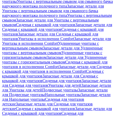
унитазы
Унитазы с вертикальным смывом для смывного бачка
наружного монтажа полочного типа
Запасные детали для
Унитазы с вертикальным смывом для смывного бачка
наружного монтажа полочного типа
Унитазы с вертикальным
смывом
Запасные детали для Унитазы с вертикальным
смывом
Сиденья с крышкой для унитазов
Запасные детали для
Сиденья с крышкой для унитазов
Сиденья с крышкой для
унитазов
Запасные детали для Сиденья с крышкой для
унитазов
Унитазы в исполнении Comfort
Запасные детали для
Унитазы в исполнении Comfort
Удлиненные унитазы с
вертикальным смывом
Запасные детали для Удлиненные
унитазы с вертикальным смывом
Удлиненные унитазы с
горизонтальным смывом
Запасные детали для Удлиненные
унитазы с горизонтальным смывом
Сиденья с крышкой для
унитазов в исполнении Comfort
Запасные детали для Сиденья
с крышкой для унитазов в исполнении Comfort
Сиденья с
крышкой для унитазов
Запасные детали для Сиденья с
крышкой для унитазов
Сиденья для унитазов
Запасные детали
для Сиденья для унитазов
Унитазы для детей
Запасные детали
для Унитазы для детей
Подвесные унитазы
Запасные детали
для Подвесные унитазы
Напольные унитазы
Запасные детали
для Напольные унитазы
Сиденья для унитазов
детские
Запасные детали для Сиденья для унитазов
детские
Сиденья с крышкой для унитазов
Запасные детали для
Сиденья с крышкой для унитазов
Сиденья для