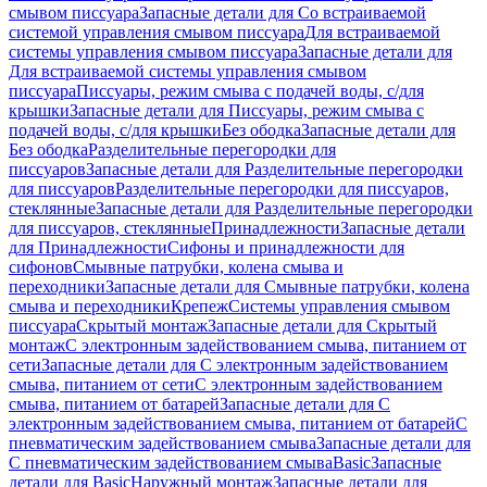
смывом писсуара
Запасные детали для Со встраиваемой
системой управления смывом писсуара
Для встраиваемой
системы управления смывом писсуара
Запасные детали для
Для встраиваемой системы управления смывом
писсуара
Писсуары, режим смыва с подачей воды, с/для
крышки
Запасные детали для Писсуары, режим смыва с
подачей воды, с/для крышки
Без ободка
Запасные детали для
Без ободка
Разделительные перегородки для
писсуаров
Запасные детали для Разделительные перегородки
для писсуаров
Разделительные перегородки для писсуаров,
стеклянные
Запасные детали для Разделительные перегородки
для писсуаров, стеклянные
Принадлежности
Запасные детали
для Принадлежности
Сифоны и принадлежности для
сифонов
Смывные патрубки, колена смыва и
переходники
Запасные детали для Смывные патрубки, колена
смыва и переходники
Крепеж
Системы управления смывом
писсуара
Скрытый монтаж
Запасные детали для Скрытый
монтаж
С электронным задействованием смыва, питанием от
сети
Запасные детали для С электронным задействованием
смыва, питанием от сети
С электронным задействованием
смыва, питанием от батарей
Запасные детали для С
электронным задействованием смыва, питанием от батарей
С
пневматическим задействованием смыва
Запасные детали для
С пневматическим задействованием смыва
Basic
Запасные
детали для Basic
Наружный монтаж
Запасные детали для