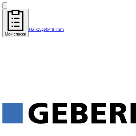
На kz.geberit.com
Мои списки