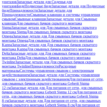
унитазов
Запасные детали для Сиденья для
унитазов
Биде
Подвесные биде
Запасные детали для Подвесные
биде
Принадлежности
Запасные детали для
Принадлежности
Смывные клавиши и системы управления
смывом
Смывные клавиши
Запасные детали для Смывные
клавиши
Для смывных бачков скрытого монтажа
Sigma
Запасные детали для Для смывных бачков скрытого
монтажа Sigma
Для смывных бачков скрытого монтажа
Omega
Запасные детали для Для смывных бачков скрытого
монтажа Omega
Для смывных бачков скрытого монтажа
Kappa
Запасные детали для Для смывных бачков скрытого
монтажа Kappa
Для смывных бачков скрытого монтажа
Delta
Запасные детали для Для смывных бачков скрытого
монтажа Delta
Для смывных бачков скрытого монтажа
Twinline
Запасные детали для Для смывных бачков скрытого
монтажа Twinline
Принадлежности
Расходные
материалы
Системы управления смывом с электронным
задействованием
Запасные детали для Системы управления
смывом с электронным задействованием
Для питания от сети,
для смывных бачков скрытого монтажа Geberit Sigma
12 см
Запасные детали для Для питания от сети, для смывных
бачков скрытого монтажа Geberit Sigma 12 см
Для питания от
сети, для смывных бачков скрытого монтажа Geberit Sigma
8 см
Запасные детали для Для питания от сети, для смывных
бачков скрытого монтажа Geberit Sigma 8 см
Для питания от