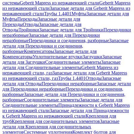
системы
Geberit Mapress из нержавеющей стали
Geberit Mapress
из нержавеющей стали
Запасные детали для Geberit Mapress из
нержавеющей стали
Трубы 1.4401
Муфты
Запасные детали для
Муфты
Переходы
Запасные детали для
Переходы
Отводы
Запасные детали для
Отводы
Тройники
Запасные детали для Тройники
Переходники
неразборные
Запасные детали для Переходники
неразборные
Переходники и соединения, разборные
Запасные
детали для Переходники и соединения,
разборные
Компенсаторы
Запасные детали для
Компенсаторы
Уплотнительные втулки
Заглушки
Запасные
детали для Заглушки
Соединительные элементы
Запасные
детали для Соединительные элементы
Geberit Mapress из
нержавеющей стали, газ
Запасные детали для Geberit Mapress
из нержавеющей стали, газ
Трубы 1.4401
Отводы
Запасные
детали для Отводы
Переходники неразборные
Запасные детали
для Переходники неразборные
Переходники и соединения,
разборные
Запасные детали для Переходники и соединения,
разборные
Соединительные элементы
Запасные детали для
Соединительные элементы
Принадлежности к Geberit Mapress
из нержавеющей стали
Запасные детали для Принадлежности
к Geberit Mapress из нержавеющей стали
Крепления для
труб
Крепления для соединительных элементов
Запасные
детали для Крепления для соединительных
элементов
Системные уплотнения
Комплект болтов для