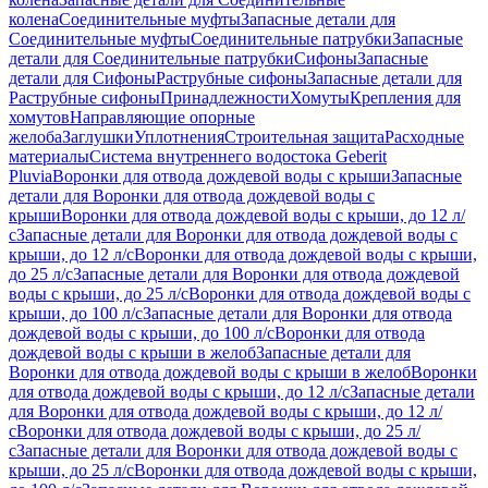
колена
Соединительные муфты
Запасные детали для
Соединительные муфты
Соединительные патрубки
Запасные
детали для Соединительные патрубки
Сифоны
Запасные
детали для Сифоны
Раструбные сифоны
Запасные детали для
Раструбные сифоны
Принадлежности
Хомуты
Крепления для
хомутов
Направляющие опорные
желоба
Заглушки
Уплотнения
Строительная защита
Расходные
материалы
Система внутреннего водостока Geberit
Pluvia
Воронки для отвода дождевой воды с крыши
Запасные
детали для Воронки для отвода дождевой воды с
крыши
Воронки для отвода дождевой воды с крыши, до 12 л/
с
Запасные детали для Воронки для отвода дождевой воды с
крыши, до 12 л/с
Воронки для отвода дождевой воды с крыши,
до 25 л/с
Запасные детали для Воронки для отвода дождевой
воды с крыши, до 25 л/с
Воронки для отвода дождевой воды с
крыши, до 100 л/с
Запасные детали для Воронки для отвода
дождевой воды с крыши, до 100 л/с
Воронки для отвода
дождевой воды с крыши в желоб
Запасные детали для
Воронки для отвода дождевой воды с крыши в желоб
Воронки
для отвода дождевой воды с крыши, до 12 л/с
Запасные детали
для Воронки для отвода дождевой воды с крыши, до 12 л/
с
Воронки для отвода дождевой воды с крыши, до 25 л/
с
Запасные детали для Воронки для отвода дождевой воды с
крыши, до 25 л/с
Воронки для отвода дождевой воды с крыши,