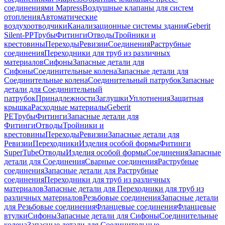
соединениями Mapress
Воздушные клапаны для систем
отопления
Автоматические
воздухоотводчики
Канализационные системы здания
Geberit
Silent-PP
Трубы
Фитинги
Отводы
Тройники и
крестовины
Переходы
Ревизии
Соединения
Раструбные
соединения
Переходники для труб из различных
материалов
Сифоны
Запасные детали для
Сифоны
Соединительные колена
Запасные детали для
Соединительные колена
Соединительный патрубок
Запасные
детали для Соединительный
патрубок
Принадлежности
Заглушки
Уплотнения
Защитная
крышка
Расходные материалы
Geberit
PE
Трубы
Фитинги
Запасные детали для
Фитинги
Отводы
Тройники и
крестовины
Переходы
Ревизии
Запасные детали для
Ревизии
Переходники
Изделия особой формы
Фитинги
SuperTube
Отводы
Изделия особой формы
Соединения
Запасные
детали для Соединения
Сварные соединения
Раструбные
соединения
Запасные детали для Раструбные
соединения
Переходники для труб из различных
материалов
Запасные детали для Переходники для труб из
различных материалов
Резьбовые соединения
Запасные детали
для Резьбовые соединения
Фланцевые соединения
Фланцевые
втулки
Сифоны
Запасные детали для Сифоны
Соединительные
колена
Запасные детали для Соединительные