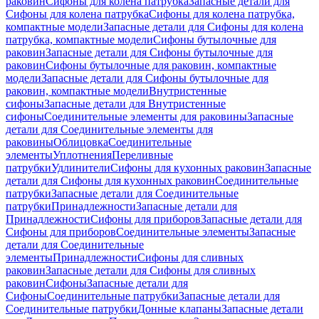
раковин
Сифоны для колена патрубка
Запасные детали для
Сифоны для колена патрубка
Сифоны для колена патрубка,
компактные модели
Запасные детали для Сифоны для колена
патрубка, компактные модели
Сифоны бутылочные для
раковин
Запасные детали для Сифоны бутылочные для
раковин
Сифоны бутылочные для раковин, компактные
модели
Запасные детали для Сифоны бутылочные для
раковин, компактные модели
Внутристенные
сифоны
Запасные детали для Внутристенные
сифоны
Соединительные элементы для раковины
Запасные
детали для Соединительные элементы для
раковины
Облицовка
Соединительные
элементы
Уплотнения
Переливные
патрубки
Удлинители
Сифоны для кухонных раковин
Запасные
детали для Сифоны для кухонных раковин
Соединительные
патрубки
Запасные детали для Соединительные
патрубки
Принадлежности
Запасные детали для
Принадлежности
Сифоны для приборов
Запасные детали для
Сифоны для приборов
Соединительные элементы
Запасные
детали для Соединительные
элементы
Принадлежности
Сифоны для сливных
раковин
Запасные детали для Сифоны для сливных
раковин
Сифоны
Запасные детали для
Сифоны
Соединительные патрубки
Запасные детали для
Соединительные патрубки
Донные клапаны
Запасные детали