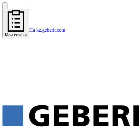
На kz.geberit.com
Мои списки