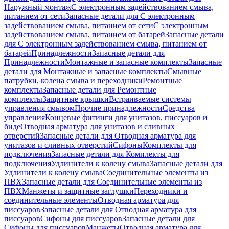
Наружный монтаж
С электронным задействованием смыва,
питанием от сети
Запасные детали для С электронным
задействованием смыва, питанием от сети
С электронным
задействованием смыва, питанием от батарей
Запасные детали
для С электронным задействованием смыва, питанием от
батарей
Принадлежности
Запасные детали для
Принадлежности
Монтажные и запасные комплекты
Запасные
детали для Монтажные и запасные комплекты
Смывные
патрубки, колена смыва и переходники
Ремонтные
комплекты
Запасные детали для Ремонтные
комплекты
Защитные крышки
Встраиваемые системы
управления смывом
Прочие принадлежности
Средства
управления
Концевые фитинги для унитазов, писсуаров и
биде
Отводная арматура для унитазов и сливных
отверстий
Запасные детали для Отводная арматура для
унитазов и сливных отверстий
Сифоны
Комплекты для
подключения
Запасные детали для Комплекты для
подключения
Удлинители к колену смыва
Запасные детали для
Удлинители к колену смыва
Соединительные элементы из
ПВХ
Запасные детали для Соединительные элементы из
ПВХ
Манжеты и защитные заглушки
Переходники и
соединительные элементы
Отводная арматура для
писсуаров
Запасные детали для Отводная арматура для
писсуаров
Cифоны для писсуаров
Запасные детали для
Cифоны для писсуаров
Манжеты
Отводная арматура для