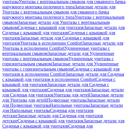
унитазы
Унитазы с вертикальным смывом для смывного бачка
наружного монтажа полочного типа
Запасные детали для
Унитазы с вертикальным смывом для смывного бачка
наружного монтажа полочного типа
Унитазы с вертикальным
смывом
Запасные детали для Унитазы с вертикальным
смывом
Сиденья с крышкой для унитазов
Запасные детали для
Сиденья с крышкой для унитазов
Сиденья с крышкой для
унитазов
Запасные детали для Сиденья с крышкой для
унитазов
Унитазы в исполнении Comfort
Запасные детали для
Унитазы в исполнении Comfort
Удлиненные унитазы с
вертикальным смывом
Запасные детали для Удлиненные
унитазы с вертикальным смывом
Удлиненные унитазы с
горизонтальным смывом
Запасные детали для Удлиненные
унитазы с горизонтальным смывом
Сиденья с крышкой для
унитазов в исполнении Comfort
Запасные детали для Сиденья
с крышкой для унитазов в исполнении Comfort
Сиденья с
крышкой для унитазов
Запасные детали для Сиденья с
крышкой для унитазов
Сиденья для унитазов
Запасные детали
для Сиденья для унитазов
Унитазы для детей
Запасные детали
для Унитазы для детей
Подвесные унитазы
Запасные детали
для Подвесные унитазы
Напольные унитазы
Запасные детали
для Напольные унитазы
Сиденья для унитазов
детские
Запасные детали для Сиденья для унитазов
детские
Сиденья с крышкой для унитазов
Запасные детали для
Сиденья с крышкой для унитазов
Сиденья для