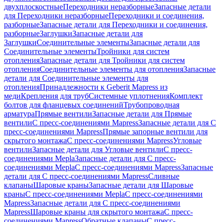
двухплоскостные
Переходники неразборные
Запасные детали
для Переходники неразборные
Переходники и соединения,
разборные
Запасные детали для Переходники и соединения,
разборные
Заглушки
Запасные детали для
Заглушки
Соединительные элементы
Запасные детали для
Соединительные элементы
Тройники для систем
отопления
Запасные детали для Тройники для систем
отопления
Соединительные элементы для отопления
Запасные
детали для Соединительные элементы для
отопления
Принадлежности к Geberit Mapress из
меди
Крепления для труб
Системные уплотнения
Комплект
болтов для фланцевых соединений
Трубопроводная
арматура
Прямые вентили
Запасные детали для Прямые
вентили
С пресс-соединениями Mapress
Запасные детали для С
пресс-соединениями Mapress
Прямые запорные вентили для
скрытого монтажа
С пресс-соединениями Mapress
Угловые
вентили
Запасные детали для Угловые вентили
С пресс-
соединениями Mepla
Запасные детали для С пресс-
соединениями Mepla
С пресс-соединениями Mapress
Запасные
детали для С пресс-соединениями Mapress
Сливные
клапаны
Шаровые краны
Запасные детали для Шаровые
краны
С пресс-соединениями Mepla
С пресс-соединениями
Mapress
Запасные детали для С пресс-соединениями
Mapress
Шаровые краны для скрытого монтажа
С пресс-
соединениями Mapress
Обратные клапаны
С пресс-