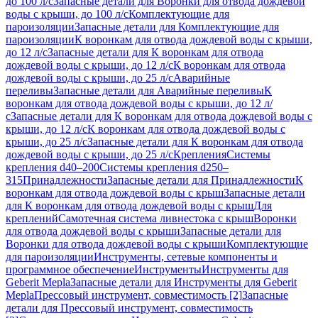
до 100 л/с
Запасные детали для Воронки для отвода дождевой
воды с крыши, до 100 л/с
Комплектующие для
пароизоляции
Запасные детали для Комплектующие для
пароизоляции
К воронкам для отвода дождевой воды с крыши,
до 12 л/с
Запасные детали для К воронкам для отвода
дождевой воды с крыши, до 12 л/с
К воронкам для отвода
дождевой воды с крыши, до 25 л/с
Аварийные
переливы
Запасные детали для Аварийные переливы
К
воронкам для отвода дождевой воды с крыши, до 12 л/
с
Запасные детали для К воронкам для отвода дождевой воды с
крыши, до 12 л/с
К воронкам для отвода дождевой воды с
крыши, до 25 л/с
Запасные детали для К воронкам для отвода
дождевой воды с крыши, до 25 л/с
Крепления
Системы
крепления d40–200
Системы крепления d250–
315
Принадлежности
Запасные детали для Принадлежности
К
воронкам для отвода дождевой воды с крыш
Запасные детали
для К воронкам для отвода дождевой воды с крыш
Для
креплений
Самотечная система ливнестока с крыш
Воронки
для отвода дождевой воды с крыши
Запасные детали для
Воронки для отвода дождевой воды с крыши
Комплектующие
для пароизоляции
Инструменты, сетевые компоненты и
программное обеспечение
Инструменты
Инструменты для
Geberit Mepla
Запасные детали для Инструменты для Geberit
Mepla
Прессовый инструмент, совместимость [2]
Запасные
детали для Прессовый инструмент, совместимость