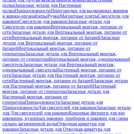
полки
Запасные детали для Настенные
полки
Принадлежности
Перегородки для выдвижных ящиков
и ящики-органайзеры
Ручки
Магнитные плиты
Смесители для
раковин
Смесители для раковин
Запасные детали для
Смесители для раковин
Вертикальный монтаж, питание от
сети
Запасные детали для Вертикальный монтаж, питание от
сети
Вертикальный монтаж, питание от батарей
Запасные
детали для Вертикальный монтаж, питание от
батарей
Вертикальный монтаж, питание от
генератора
Запасные детали для Вертикальный монтаж,
питание от генератора
Вертикальный монтаж, однорычажный
смеситель
Запасные детали для Вертикальный монтаж,
однорычажный смеситель
Настенный монтаж, питание от
сети
Запасные детали для Настенный монтаж, питание от
сети
Настенный монтаж, питание от батарей
Запасные детали
для Настенный монтаж, питание от батарей
Настенный
монтаж, питание от генератора
Запасные детали для
Настенный монтаж, питание от
генератора
Принадлежности
Запасные детали для
Принадлежности
Для смесителей для раковин
Запасные детали
для Для смесителей для раковин
Концевые фитинги для зон
раковины, кухонных раковин, приборов и раковин для слива
сильно загрязненной воды
Отводная арматура для
раковин
Запасные детали для Отводная арматура для