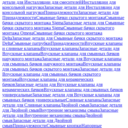
детали для Инсталляции для смесителей
Инсталляции для
консольной нагрузки
Запасные детали для Инсталляции для
консольной нагрузки
Принадлежности
Запасные детали для
Принадлежности
Смывные бачки скрытого монтажа
Смывные
бачки скрытого монтажа Sigma
Запасные детали для Смывные
бачки скрытого монтажа Sigma
Смывные бачки скрытого
монтажа Omega
Смывные бачки скрытого монтажа
Delta
Запасные детали для Смывные бачки скрытого монтажа
Delta
Смывные патрубки
Принадлежности
Впускные клапаны
и сливные клапаны
Впускные клапаны
Запасные детали для
Впускные клапаны
Впускные клапаны для смывных бачков
наружного монтажа
Запасные детали для Впускные клапаны
для смывных бачков наружного монтажа
Впускные клапаны
для смывных бачков скрытого монтажа
Запасные детали для
Впускные клапаны для смывных бачков скрытого
монтажа
Впускные клапаны для керамических
бачков
Запасные детали для Впускные клапаны для
керамических бачков
Впускные клапаны для смывных бачков
универсальные
Запасные детали для Впускные клапаны для
смывных бачков универсальные
Сливные клапаны
Запасные
детали для Сливные клапаны
Двойной смыв
Запасные детали
для Двойной смыв
Внутренние механизмы смыва
Запасные
детали для Внутренние механизмы смыва
Двойной
смыв
Запасные детали для Двойной
смыв
Принадлежности
Смывные кнопки
Напорные