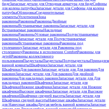
биде
Запасные детали для Отводная арматура для биде
Сифоны
для колена патрубка
Запасные детали для Сифоны для колена
патрубка
Облицовка
Соединительные
элементы
Уплотнения
Зона
раковины
Раковины
Раковины
Двойные
раковины
Встраиваемые раковины
Запасные детали для
Встраиваемые раковины
Накладные
раковины
Раковины
Угловые раковины
Полувстраиваемые
раковины
Запасные детали для Полувстраиваемые
раковины
Встраиваемые раковины
Раковины под
столешницу
Запасные детали для Раковины под
столешницу
Раковины в исполнении Comfort
Pаковины для
детей
Раковины коллективного
пользования
Пьедесталы
Пьедесталы
Полупьедесталы
Принадлеж
ванной комнаты
Шкафчики
Запасные детали для
Шкафчики
Для раковин
Запасные детали для Для раковин
Для
раковин
Запасные детали для Для раковин
Для двойной
раковины
Для накладных pаковин
Запасные детали для Для
накладных pаковин
Шкафчики
Запасные детали для
Шкафчики
Нижние шкафчики
Запасные детали для Нижние
шкафчики
Высокие шкафчики
Запасные детали для Высокие
шкафчики
Шкафчики средней высоты
Запасные детали для
Шкафчики средней высоты
Навесные шкафы
Запасные детали
для Навесные шкафы
Другая мебель ванной комнаты
Запасные
детали для Другая мебель ванной комнаты
Настенные