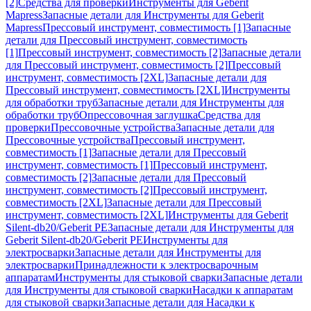
[2]
Средства для проверки
Инструменты для Geberit
Mapress
Запасные детали для Инструменты для Geberit
Mapress
Прессовый инструмент, совместимость [1]
Запасные
детали для Прессовый инструмент, совместимость
[1]
Прессовый инструмент, совместимость [2]
Запасные детали
для Прессовый инструмент, совместимость [2]
Прессовый
инструмент, совместимость [2XL]
Запасные детали для
Прессовый инструмент, совместимость [2XL]
Инструменты
для обработки труб
Запасные детали для Инструменты для
обработки труб
Опрессовочная заглушка
Средства для
проверки
Прессовочные устройства
Запасные детали для
Прессовочные устройства
Прессовый инструмент,
совместимость [1]
Запасные детали для Прессовый
инструмент, совместимость [1]
Прессовый инструмент,
совместимость [2]
Запасные детали для Прессовый
инструмент, совместимость [2]
Прессовый инструмент,
совместимость [2XL]
Запасные детали для Прессовый
инструмент, совместимость [2XL]
Инструменты для Geberit
Silent-db20/Geberit PE
Запасные детали для Инструменты для
Geberit Silent-db20/Geberit PE
Инструменты для
электросварки
Запасные детали для Инструменты для
электросварки
Принадлежности к электросварочным
аппаратам
Инструменты для стыковой сварки
Запасные детали
для Инструменты для стыковой сварки
Насадки к аппаратам
для стыковой сварки
Запасные детали для Насадки к