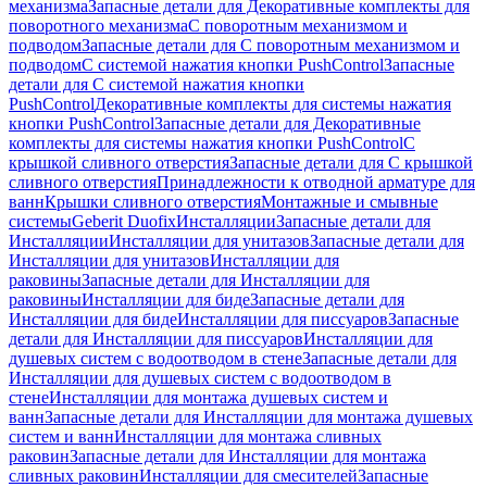
механизма
Запасные детали для Декоративные комплекты для
поворотного механизма
С поворотным механизмом и
подводом
Запасные детали для С поворотным механизмом и
подводом
С системой нажатия кнопки PushControl
Запасные
детали для С системой нажатия кнопки
PushControl
Декоративные комплекты для системы нажатия
кнопки PushControl
Запасные детали для Декоративные
комплекты для системы нажатия кнопки PushControl
С
крышкой сливного отверстия
Запасные детали для С крышкой
сливного отверстия
Принадлежности к отводной арматуре для
ванн
Крышки сливного отверстия
Монтажные и смывные
системы
Geberit Duofix
Инсталляции
Запасные детали для
Инсталляции
Инсталляции для унитазов
Запасные детали для
Инсталляции для унитазов
Инсталляции для
раковины
Запасные детали для Инсталляции для
раковины
Инсталляции для биде
Запасные детали для
Инсталляции для биде
Инсталляции для писсуаров
Запасные
детали для Инсталляции для писсуаров
Инсталляции для
душевых систем с водоотводом в стене
Запасные детали для
Инсталляции для душевых систем с водоотводом в
стене
Инсталляции для монтажа душевых систем и
ванн
Запасные детали для Инсталляции для монтажа душевых
систем и ванн
Инсталляции для монтажа сливных
раковин
Запасные детали для Инсталляции для монтажа
сливных раковин
Инсталляции для смесителей
Запасные