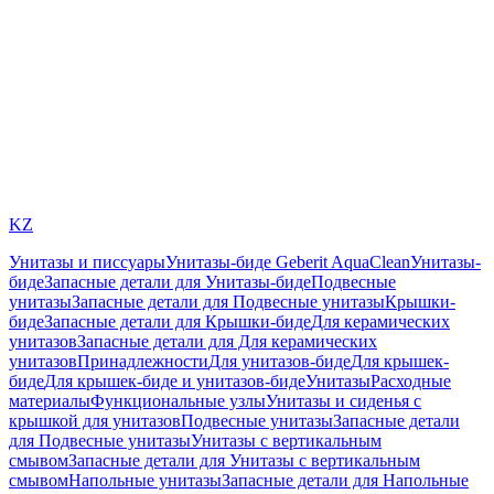
KZ
Унитазы и писсуары
Унитазы-биде Geberit AquaClean
Унитазы-
биде
Запасные детали для Унитазы-биде
Подвесные
унитазы
Запасные детали для Подвесные унитазы
Крышки-
биде
Запасные детали для Крышки-биде
Для керамических
унитазов
Запасные детали для Для керамических
унитазов
Принадлежности
Для унитазов-биде
Для крышек-
биде
Для крышек-биде и унитазов-биде
Унитазы
Расходные
материалы
Функциональные узлы
Унитазы и сиденья с
крышкой для унитазов
Подвесные унитазы
Запасные детали
для Подвесные унитазы
Унитазы с вертикальным
смывом
Запасные детали для Унитазы с вертикальным
смывом
Напольные унитазы
Запасные детали для Напольные