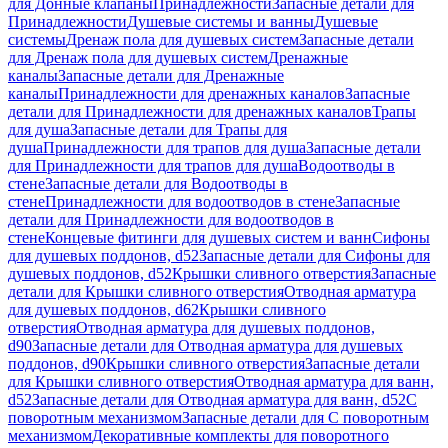
для Донные клапаны
Принадлежности
Запасные детали для
Принадлежности
Душевые системы и ванны
Душевые
системы
Дренаж пола для душевых систем
Запасные детали
для Дренаж пола для душевых систем
Дренажные
каналы
Запасные детали для Дренажные
каналы
Принадлежности для дренажных каналов
Запасные
детали для Принадлежности для дренажных каналов
Трапы
для душа
Запасные детали для Трапы для
душа
Принадлежности для трапов для душа
Запасные детали
для Принадлежности для трапов для душа
Водоотводы в
стене
Запасные детали для Водоотводы в
стене
Принадлежности для водоотводов в стене
Запасные
детали для Принадлежности для водоотводов в
стене
Концевые фитинги для душевых систем и ванн
Сифоны
для душевых поддонов, d52
Запасные детали для Сифоны для
душевых поддонов, d52
Крышки сливного отверстия
Запасные
детали для Крышки сливного отверстия
Отводная арматура
для душевых поддонов, d62
Крышки сливного
отверстия
Отводная арматура для душевых поддонов,
d90
Запасные детали для Отводная арматура для душевых
поддонов, d90
Крышки сливного отверстия
Запасные детали
для Крышки сливного отверстия
Отводная арматура для ванн,
d52
Запасные детали для Отводная арматура для ванн, d52
С
поворотным механизмом
Запасные детали для С поворотным
механизмом
Декоративные комплекты для поворотного