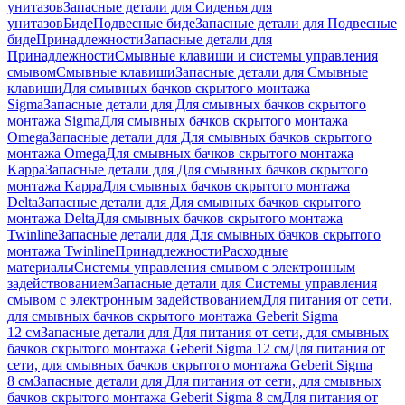
унитазов
Запасные детали для Сиденья для
унитазов
Биде
Подвесные биде
Запасные детали для Подвесные
биде
Принадлежности
Запасные детали для
Принадлежности
Смывные клавиши и системы управления
смывом
Смывные клавиши
Запасные детали для Смывные
клавиши
Для смывных бачков скрытого монтажа
Sigma
Запасные детали для Для смывных бачков скрытого
монтажа Sigma
Для смывных бачков скрытого монтажа
Omega
Запасные детали для Для смывных бачков скрытого
монтажа Omega
Для смывных бачков скрытого монтажа
Kappa
Запасные детали для Для смывных бачков скрытого
монтажа Kappa
Для смывных бачков скрытого монтажа
Delta
Запасные детали для Для смывных бачков скрытого
монтажа Delta
Для смывных бачков скрытого монтажа
Twinline
Запасные детали для Для смывных бачков скрытого
монтажа Twinline
Принадлежности
Расходные
материалы
Системы управления смывом с электронным
задействованием
Запасные детали для Системы управления
смывом с электронным задействованием
Для питания от сети,
для смывных бачков скрытого монтажа Geberit Sigma
12 см
Запасные детали для Для питания от сети, для смывных
бачков скрытого монтажа Geberit Sigma 12 см
Для питания от
сети, для смывных бачков скрытого монтажа Geberit Sigma
8 см
Запасные детали для Для питания от сети, для смывных
бачков скрытого монтажа Geberit Sigma 8 см
Для питания от