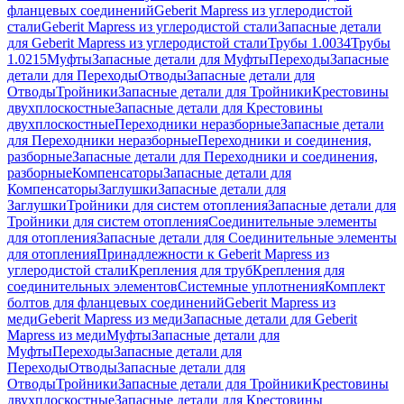
фланцевых соединений
Geberit Mapress из углеродистой
стали
Geberit Mapress из углеродистой стали
Запасные детали
для Geberit Mapress из углеродистой стали
Трубы 1.0034
Трубы
1.0215
Муфты
Запасные детали для Муфты
Переходы
Запасные
детали для Переходы
Отводы
Запасные детали для
Отводы
Тройники
Запасные детали для Тройники
Крестовины
двухплоскостные
Запасные детали для Крестовины
двухплоскостные
Переходники неразборные
Запасные детали
для Переходники неразборные
Переходники и соединения,
разборные
Запасные детали для Переходники и соединения,
разборные
Компенсаторы
Запасные детали для
Компенсаторы
Заглушки
Запасные детали для
Заглушки
Тройники для систем отопления
Запасные детали для
Тройники для систем отопления
Соединительные элементы
для отопления
Запасные детали для Соединительные элементы
для отопления
Принадлежности к Geberit Mapress из
углеродистой стали
Крепления для труб
Крепления для
соединительных элементов
Системные уплотнения
Комплект
болтов для фланцевых соединений
Geberit Mapress из
меди
Geberit Mapress из меди
Запасные детали для Geberit
Mapress из меди
Муфты
Запасные детали для
Муфты
Переходы
Запасные детали для
Переходы
Отводы
Запасные детали для
Отводы
Тройники
Запасные детали для Тройники
Крестовины
двухплоскостные
Запасные детали для Крестовины