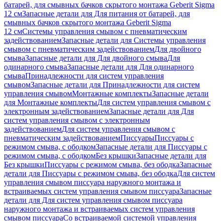
батарей, для смывных бачков скрытого монтажа Geberit Sigma
12 см
Запасные детали для Для питания от батарей, для
смывных бачков скрытого монтажа Geberit Sigma
12 см
Системы управления смывом с пневматическим
задействованием
Запасные детали для Системы управления
смывом с пневматическим задействованием
Для двойного
смыва
Запасные детали для Для двойного смыва
Для
одинарного смыва
Запасные детали для Для одинарного
смыва
Принадлежности для систем управления
смывом
Запасные детали для Принадлежности для систем
управления смывом
Монтажные комплекты
Запасные детали
для Монтажные комплекты
Для систем управления смывом с
электронным задействованием
Запасные детали для Для
систем управления смывом с электронным
задействованием
Для систем управления смывом с
пневматическим задействованием
Писсуары
Писсуары с
режимом смыва, с ободком
Запасные детали для Писсуары с
режимом смыва, с ободком
Без крышки
Запасные детали для
Без крышки
Писсуары с режимом смыва, без ободка
Запасные
детали для Писсуары с режимом смыва, без ободка
Для систем
управления смывом писсуара наружного монтажа и
встраиваемых систем управления смывом писсуара
Запасные
детали для Для систем управления смывом писсуара
наружного монтажа и встраиваемых систем управления
смывом писсуара
Со встраиваемой системой управления