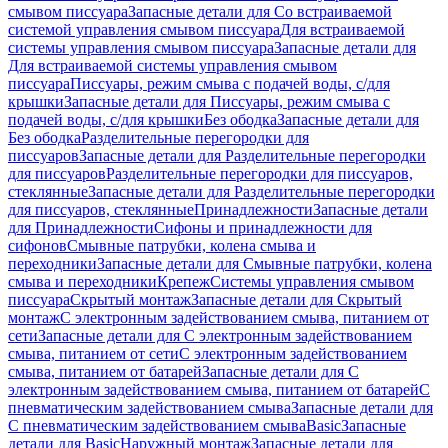
смывом писсуара
Запасные детали для Со встраиваемой
системой управления смывом писсуара
Для встраиваемой
системы управления смывом писсуара
Запасные детали для
Для встраиваемой системы управления смывом
писсуара
Писсуары, режим смыва с подачей воды, с/для
крышки
Запасные детали для Писсуары, режим смыва с
подачей воды, с/для крышки
Без ободка
Запасные детали для
Без ободка
Разделительные перегородки для
писсуаров
Запасные детали для Разделительные перегородки
для писсуаров
Разделительные перегородки для писсуаров,
стеклянные
Запасные детали для Разделительные перегородки
для писсуаров, стеклянные
Принадлежности
Запасные детали
для Принадлежности
Сифоны и принадлежности для
сифонов
Смывные патрубки, колена смыва и
переходники
Запасные детали для Смывные патрубки, колена
смыва и переходники
Крепеж
Системы управления смывом
писсуара
Скрытый монтаж
Запасные детали для Скрытый
монтаж
С электронным задействованием смыва, питанием от
сети
Запасные детали для С электронным задействованием
смыва, питанием от сети
С электронным задействованием
смыва, питанием от батарей
Запасные детали для С
электронным задействованием смыва, питанием от батарей
С
пневматическим задействованием смыва
Запасные детали для
С пневматическим задействованием смыва
Basic
Запасные
детали для Basic
Наружный монтаж
Запасные детали для