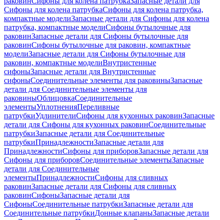
раковин
Сифоны для колена патрубка
Запасные детали для
Сифоны для колена патрубка
Сифоны для колена патрубка,
компактные модели
Запасные детали для Сифоны для колена
патрубка, компактные модели
Сифоны бутылочные для
раковин
Запасные детали для Сифоны бутылочные для
раковин
Сифоны бутылочные для раковин, компактные
модели
Запасные детали для Сифоны бутылочные для
раковин, компактные модели
Внутристенные
сифоны
Запасные детали для Внутристенные
сифоны
Соединительные элементы для раковины
Запасные
детали для Соединительные элементы для
раковины
Облицовка
Соединительные
элементы
Уплотнения
Переливные
патрубки
Удлинители
Сифоны для кухонных раковин
Запасные
детали для Сифоны для кухонных раковин
Соединительные
патрубки
Запасные детали для Соединительные
патрубки
Принадлежности
Запасные детали для
Принадлежности
Сифоны для приборов
Запасные детали для
Сифоны для приборов
Соединительные элементы
Запасные
детали для Соединительные
элементы
Принадлежности
Сифоны для сливных
раковин
Запасные детали для Сифоны для сливных
раковин
Сифоны
Запасные детали для
Сифоны
Соединительные патрубки
Запасные детали для
Соединительные патрубки
Донные клапаны
Запасные детали