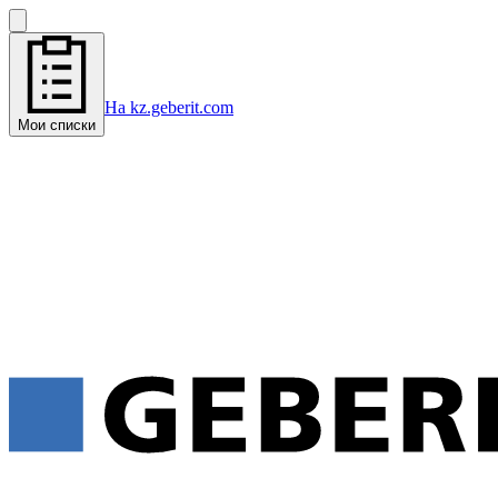
На kz.geberit.com
Мои списки