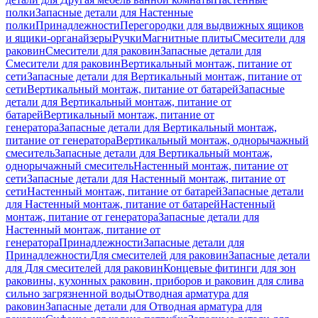
полки
Запасные детали для Настенные
полки
Принадлежности
Перегородки для выдвижных ящиков
и ящики-органайзеры
Ручки
Магнитные плиты
Смесители для
раковин
Смесители для раковин
Запасные детали для
Смесители для раковин
Вертикальный монтаж, питание от
сети
Запасные детали для Вертикальный монтаж, питание от
сети
Вертикальный монтаж, питание от батарей
Запасные
детали для Вертикальный монтаж, питание от
батарей
Вертикальный монтаж, питание от
генератора
Запасные детали для Вертикальный монтаж,
питание от генератора
Вертикальный монтаж, однорычажный
смеситель
Запасные детали для Вертикальный монтаж,
однорычажный смеситель
Настенный монтаж, питание от
сети
Запасные детали для Настенный монтаж, питание от
сети
Настенный монтаж, питание от батарей
Запасные детали
для Настенный монтаж, питание от батарей
Настенный
монтаж, питание от генератора
Запасные детали для
Настенный монтаж, питание от
генератора
Принадлежности
Запасные детали для
Принадлежности
Для смесителей для раковин
Запасные детали
для Для смесителей для раковин
Концевые фитинги для зон
раковины, кухонных раковин, приборов и раковин для слива
сильно загрязненной воды
Отводная арматура для
раковин
Запасные детали для Отводная арматура для