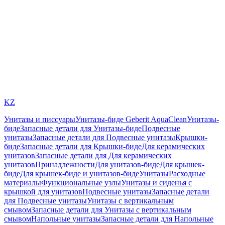
KZ
Унитазы и писсуары
Унитазы-биде Geberit AquaClean
Унитазы-
биде
Запасные детали для Унитазы-биде
Подвесные
унитазы
Запасные детали для Подвесные унитазы
Крышки-
биде
Запасные детали для Крышки-биде
Для керамических
унитазов
Запасные детали для Для керамических
унитазов
Принадлежности
Для унитазов-биде
Для крышек-
биде
Для крышек-биде и унитазов-биде
Унитазы
Расходные
материалы
Функциональные узлы
Унитазы и сиденья с
крышкой для унитазов
Подвесные унитазы
Запасные детали
для Подвесные унитазы
Унитазы с вертикальным
смывом
Запасные детали для Унитазы с вертикальным
смывом
Напольные унитазы
Запасные детали для Напольные