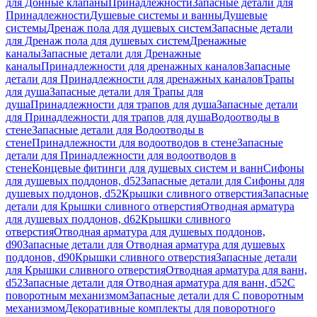
для Донные клапаны
Принадлежности
Запасные детали для
Принадлежности
Душевые системы и ванны
Душевые
системы
Дренаж пола для душевых систем
Запасные детали
для Дренаж пола для душевых систем
Дренажные
каналы
Запасные детали для Дренажные
каналы
Принадлежности для дренажных каналов
Запасные
детали для Принадлежности для дренажных каналов
Трапы
для душа
Запасные детали для Трапы для
душа
Принадлежности для трапов для душа
Запасные детали
для Принадлежности для трапов для душа
Водоотводы в
стене
Запасные детали для Водоотводы в
стене
Принадлежности для водоотводов в стене
Запасные
детали для Принадлежности для водоотводов в
стене
Концевые фитинги для душевых систем и ванн
Сифоны
для душевых поддонов, d52
Запасные детали для Сифоны для
душевых поддонов, d52
Крышки сливного отверстия
Запасные
детали для Крышки сливного отверстия
Отводная арматура
для душевых поддонов, d62
Крышки сливного
отверстия
Отводная арматура для душевых поддонов,
d90
Запасные детали для Отводная арматура для душевых
поддонов, d90
Крышки сливного отверстия
Запасные детали
для Крышки сливного отверстия
Отводная арматура для ванн,
d52
Запасные детали для Отводная арматура для ванн, d52
С
поворотным механизмом
Запасные детали для С поворотным
механизмом
Декоративные комплекты для поворотного