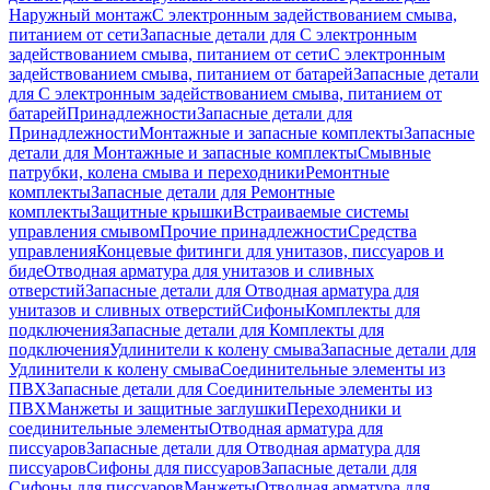
Наружный монтаж
С электронным задействованием смыва,
питанием от сети
Запасные детали для С электронным
задействованием смыва, питанием от сети
С электронным
задействованием смыва, питанием от батарей
Запасные детали
для С электронным задействованием смыва, питанием от
батарей
Принадлежности
Запасные детали для
Принадлежности
Монтажные и запасные комплекты
Запасные
детали для Монтажные и запасные комплекты
Смывные
патрубки, колена смыва и переходники
Ремонтные
комплекты
Запасные детали для Ремонтные
комплекты
Защитные крышки
Встраиваемые системы
управления смывом
Прочие принадлежности
Средства
управления
Концевые фитинги для унитазов, писсуаров и
биде
Отводная арматура для унитазов и сливных
отверстий
Запасные детали для Отводная арматура для
унитазов и сливных отверстий
Сифоны
Комплекты для
подключения
Запасные детали для Комплекты для
подключения
Удлинители к колену смыва
Запасные детали для
Удлинители к колену смыва
Соединительные элементы из
ПВХ
Запасные детали для Соединительные элементы из
ПВХ
Манжеты и защитные заглушки
Переходники и
соединительные элементы
Отводная арматура для
писсуаров
Запасные детали для Отводная арматура для
писсуаров
Cифоны для писсуаров
Запасные детали для
Cифоны для писсуаров
Манжеты
Отводная арматура для