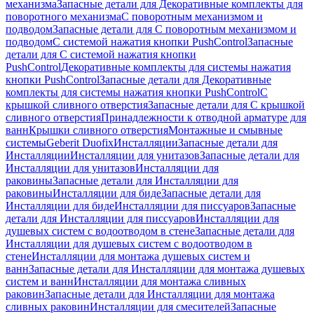
механизма
Запасные детали для Декоративные комплекты для
поворотного механизма
С поворотным механизмом и
подводом
Запасные детали для С поворотным механизмом и
подводом
С системой нажатия кнопки PushControl
Запасные
детали для С системой нажатия кнопки
PushControl
Декоративные комплекты для системы нажатия
кнопки PushControl
Запасные детали для Декоративные
комплекты для системы нажатия кнопки PushControl
С
крышкой сливного отверстия
Запасные детали для С крышкой
сливного отверстия
Принадлежности к отводной арматуре для
ванн
Крышки сливного отверстия
Монтажные и смывные
системы
Geberit Duofix
Инсталляции
Запасные детали для
Инсталляции
Инсталляции для унитазов
Запасные детали для
Инсталляции для унитазов
Инсталляции для
раковины
Запасные детали для Инсталляции для
раковины
Инсталляции для биде
Запасные детали для
Инсталляции для биде
Инсталляции для писсуаров
Запасные
детали для Инсталляции для писсуаров
Инсталляции для
душевых систем с водоотводом в стене
Запасные детали для
Инсталляции для душевых систем с водоотводом в
стене
Инсталляции для монтажа душевых систем и
ванн
Запасные детали для Инсталляции для монтажа душевых
систем и ванн
Инсталляции для монтажа сливных
раковин
Запасные детали для Инсталляции для монтажа
сливных раковин
Инсталляции для смесителей
Запасные