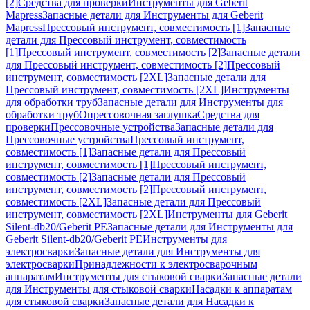
[2]
Средства для проверки
Инструменты для Geberit
Mapress
Запасные детали для Инструменты для Geberit
Mapress
Прессовый инструмент, совместимость [1]
Запасные
детали для Прессовый инструмент, совместимость
[1]
Прессовый инструмент, совместимость [2]
Запасные детали
для Прессовый инструмент, совместимость [2]
Прессовый
инструмент, совместимость [2XL]
Запасные детали для
Прессовый инструмент, совместимость [2XL]
Инструменты
для обработки труб
Запасные детали для Инструменты для
обработки труб
Опрессовочная заглушка
Средства для
проверки
Прессовочные устройства
Запасные детали для
Прессовочные устройства
Прессовый инструмент,
совместимость [1]
Запасные детали для Прессовый
инструмент, совместимость [1]
Прессовый инструмент,
совместимость [2]
Запасные детали для Прессовый
инструмент, совместимость [2]
Прессовый инструмент,
совместимость [2XL]
Запасные детали для Прессовый
инструмент, совместимость [2XL]
Инструменты для Geberit
Silent-db20/Geberit PE
Запасные детали для Инструменты для
Geberit Silent-db20/Geberit PE
Инструменты для
электросварки
Запасные детали для Инструменты для
электросварки
Принадлежности к электросварочным
аппаратам
Инструменты для стыковой сварки
Запасные детали
для Инструменты для стыковой сварки
Насадки к аппаратам
для стыковой сварки
Запасные детали для Насадки к