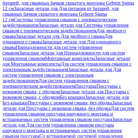
батарей, для смывных бачков скрытого монтажа Geberit Sigma
12 см
Запасные детали для Для питания от батарей, для
смывных бачков скрытого монтажа Geberit Sigma
12 см
Системы управления смывом с пневматическим
задействованием
Запасные детали для Системы управления
смывом с пневматическим задействованием
Для двойного
смыва
Запасные детали для Для двойного смыва
Для
одинарного смыва
Запасные детали для Для одинарного
смыва
Принадлежности для систем управления
смывом
Запасные детали для Принадлежности для систем
управления смывом
Монтажные комплекты
Запасные детали
для Монтажные комплекты
Для систем управления смывом с
электронным задействованием
Запасные детали для Для
систем управления смывом с электронным
задействованием
Для систем управления смывом с
пневматическим задействованием
Писсуары
Писсуары с
режимом смыва, с ободком
Запасные детали для Писсуары с
режимом смыва, с ободком
Без крышки
Запасные детали для
Без крышки
Писсуары с режимом смыва, без ободка
Запасные
детали для Писсуары с режимом смыва, без ободка
Для систем
управления смывом писсуара наружного монтажа и
встраиваемых систем управления смывом писсуара
Запасные
детали для Для систем управления смывом писсуара
наружного монтажа и встраиваемых систем управления
смывом писсуара
Со встраиваемой системой управления