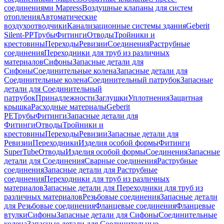
соединениями Mapress
Воздушные клапаны для систем
отопления
Автоматические
воздухоотводчики
Канализационные системы здания
Geberit
Silent-PP
Трубы
Фитинги
Отводы
Тройники и
крестовины
Переходы
Ревизии
Соединения
Раструбные
соединения
Переходники для труб из различных
материалов
Сифоны
Запасные детали для
Сифоны
Соединительные колена
Запасные детали для
Соединительные колена
Соединительный патрубок
Запасные
детали для Соединительный
патрубок
Принадлежности
Заглушки
Уплотнения
Защитная
крышка
Расходные материалы
Geberit
PE
Трубы
Фитинги
Запасные детали для
Фитинги
Отводы
Тройники и
крестовины
Переходы
Ревизии
Запасные детали для
Ревизии
Переходники
Изделия особой формы
Фитинги
SuperTube
Отводы
Изделия особой формы
Соединения
Запасные
детали для Соединения
Сварные соединения
Раструбные
соединения
Запасные детали для Раструбные
соединения
Переходники для труб из различных
материалов
Запасные детали для Переходники для труб из
различных материалов
Резьбовые соединения
Запасные детали
для Резьбовые соединения
Фланцевые соединения
Фланцевые
втулки
Сифоны
Запасные детали для Сифоны
Соединительные
колена
Запасные детали для Соединительные