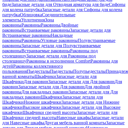
биде
Запасные детали для Отводная арматура для биде
Сифоны
для колена патрубка
Запасные детали для Сифоны для колена
патрубка
Облицовка
Соединительные
элементы
Уплотнения
Зона
раковины
Раковины
Раковины
Двойные
раковины
Встраиваемые раковины
Запасные детали для
Встраиваемые раковины
Накладные
раковины
Раковины
Угловые раковины
Полувстраиваемые
раковины
Запасные детали для Полувстраиваемые
раковины
Встраиваемые раковины
Раковины под
столешницу
Запасные детали для Раковины под
столешницу
Раковины в исполнении Comfort
Pаковины для
детей
Раковины коллективного
пользования
Пьедесталы
Пьедесталы
Полупьедесталы
Принадлеж
ванной комнаты
Шкафчики
Запасные детали для
Шкафчики
Для раковин
Запасные детали для Для раковин
Для
раковин
Запасные детали для Для раковин
Для двойной
раковины
Для накладных pаковин
Запасные детали для Для
накладных pаковин
Шкафчики
Запасные детали для
Шкафчики
Нижние шкафчики
Запасные детали для Нижние
шкафчики
Высокие шкафчики
Запасные детали для Высокие
шкафчики
Шкафчики средней высоты
Запасные детали для
Шкафчики средней высоты
Навесные шкафы
Запасные детали
для Навесные шкафы
Другая мебель ванной комнаты
Запасные
детали для Другая мебель ванной комнаты
Настенные