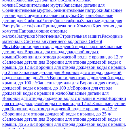
колена
Соединительные муфты
Запасные детали для
Соединительные муфты
Соединительные патрубки
Запасные
детали для Соединительные патрубки
Сифоны
Запасные
детали для Сифоны
Раструбные сифоны
Запасные детали для
Раструбные сифоны
Принадлежности
Хомуты
Крепления для
хомутов
Направляющие опорные
желоба
Заглушки
Уплотнения
Строительная защита
Расходные
материалы
Система внутреннего водостока Geberit
Pluvia
Воронки для отвода дождевой воды с крыши
Запасные
детали для Воронки для отвода дождевой воды с
крыши
Воронки для отвода дождевой воды с крыши, до 12 л/
с
Запасные детали для Воронки для отвода дождевой воды с
крыши, до 12 л/с
Воронки для отвода дождевой воды с крыши,
до 25 л/с
Запасные детали для Воронки для отвода дождевой
воды с крыши, до 25 л/с
Воронки для отвода дождевой воды с
крыши, до 100 л/с
Запасные детали для Воронки для отвода
дождевой воды с крыши, до 100 л/с
Воронки для отвода
дождевой воды с крыши в желоб
Запасные детали для
Воронки для отвода дождевой воды с крыши в желоб
Воронки
для отвода дождевой воды с крыши, до 12 л/с
Запасные детали
для Воронки для отвода дождевой воды с крыши, до 12 л/
с
Воронки для отвода дождевой воды с крыши, до 25 л/
с
Запасные детали для Воронки для отвода дождевой воды с
крыши, до 25 л/с
Воронки для отвода дождевой воды с крыши,