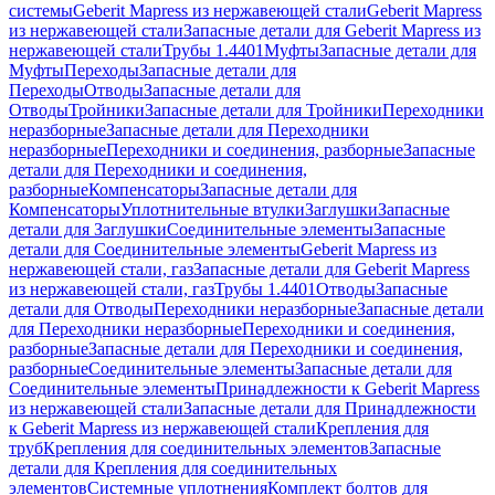
системы
Geberit Mapress из нержавеющей стали
Geberit Mapress
из нержавеющей стали
Запасные детали для Geberit Mapress из
нержавеющей стали
Трубы 1.4401
Муфты
Запасные детали для
Муфты
Переходы
Запасные детали для
Переходы
Отводы
Запасные детали для
Отводы
Тройники
Запасные детали для Тройники
Переходники
неразборные
Запасные детали для Переходники
неразборные
Переходники и соединения, разборные
Запасные
детали для Переходники и соединения,
разборные
Компенсаторы
Запасные детали для
Компенсаторы
Уплотнительные втулки
Заглушки
Запасные
детали для Заглушки
Соединительные элементы
Запасные
детали для Соединительные элементы
Geberit Mapress из
нержавеющей стали, газ
Запасные детали для Geberit Mapress
из нержавеющей стали, газ
Трубы 1.4401
Отводы
Запасные
детали для Отводы
Переходники неразборные
Запасные детали
для Переходники неразборные
Переходники и соединения,
разборные
Запасные детали для Переходники и соединения,
разборные
Соединительные элементы
Запасные детали для
Соединительные элементы
Принадлежности к Geberit Mapress
из нержавеющей стали
Запасные детали для Принадлежности
к Geberit Mapress из нержавеющей стали
Крепления для
труб
Крепления для соединительных элементов
Запасные
детали для Крепления для соединительных
элементов
Системные уплотнения
Комплект болтов для