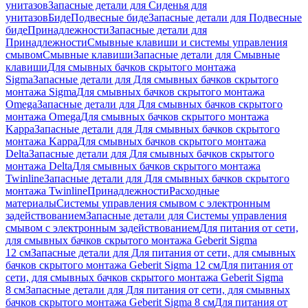
унитазов
Запасные детали для Сиденья для
унитазов
Биде
Подвесные биде
Запасные детали для Подвесные
биде
Принадлежности
Запасные детали для
Принадлежности
Смывные клавиши и системы управления
смывом
Смывные клавиши
Запасные детали для Смывные
клавиши
Для смывных бачков скрытого монтажа
Sigma
Запасные детали для Для смывных бачков скрытого
монтажа Sigma
Для смывных бачков скрытого монтажа
Omega
Запасные детали для Для смывных бачков скрытого
монтажа Omega
Для смывных бачков скрытого монтажа
Kappa
Запасные детали для Для смывных бачков скрытого
монтажа Kappa
Для смывных бачков скрытого монтажа
Delta
Запасные детали для Для смывных бачков скрытого
монтажа Delta
Для смывных бачков скрытого монтажа
Twinline
Запасные детали для Для смывных бачков скрытого
монтажа Twinline
Принадлежности
Расходные
материалы
Системы управления смывом с электронным
задействованием
Запасные детали для Системы управления
смывом с электронным задействованием
Для питания от сети,
для смывных бачков скрытого монтажа Geberit Sigma
12 см
Запасные детали для Для питания от сети, для смывных
бачков скрытого монтажа Geberit Sigma 12 см
Для питания от
сети, для смывных бачков скрытого монтажа Geberit Sigma
8 см
Запасные детали для Для питания от сети, для смывных
бачков скрытого монтажа Geberit Sigma 8 см
Для питания от