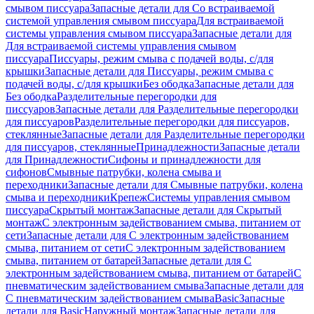
смывом писсуара
Запасные детали для Со встраиваемой
системой управления смывом писсуара
Для встраиваемой
системы управления смывом писсуара
Запасные детали для
Для встраиваемой системы управления смывом
писсуара
Писсуары, режим смыва с подачей воды, с/для
крышки
Запасные детали для Писсуары, режим смыва с
подачей воды, с/для крышки
Без ободка
Запасные детали для
Без ободка
Разделительные перегородки для
писсуаров
Запасные детали для Разделительные перегородки
для писсуаров
Разделительные перегородки для писсуаров,
стеклянные
Запасные детали для Разделительные перегородки
для писсуаров, стеклянные
Принадлежности
Запасные детали
для Принадлежности
Сифоны и принадлежности для
сифонов
Смывные патрубки, колена смыва и
переходники
Запасные детали для Смывные патрубки, колена
смыва и переходники
Крепеж
Системы управления смывом
писсуара
Скрытый монтаж
Запасные детали для Скрытый
монтаж
С электронным задействованием смыва, питанием от
сети
Запасные детали для С электронным задействованием
смыва, питанием от сети
С электронным задействованием
смыва, питанием от батарей
Запасные детали для С
электронным задействованием смыва, питанием от батарей
С
пневматическим задействованием смыва
Запасные детали для
С пневматическим задействованием смыва
Basic
Запасные
детали для Basic
Наружный монтаж
Запасные детали для