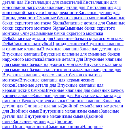
детали для Инсталляции для смесителей
Инсталляции для
консольной нагрузки
Запасные детали для Инсталляции для
консольной нагрузки
Принадлежности
Запасные детали для
Принадлежности
Смывные бачки скрытого монтажа
Смывные
бачки скрытого монтажа Sigma
Запасные детали для Смывные
бачки скрытого монтажа Sigma
Смывные бачки скрытого
монтажа Omega
Смывные бачки скрытого монтажа
Delta
Запасные детали для Смывные бачки скрытого монтажа
Delta
Смывные патрубки
Принадлежности
Впускные клапаны
и сливные клапаны
Впускные клапаны
Запасные детали для
Впускные клапаны
Впускные клапаны для смывных бачков
наружного монтажа
Запасные детали для Впускные клапаны
для смывных бачков наружного монтажа
Впускные клапаны
для смывных бачков скрытого монтажа
Запасные детали для
Впускные клапаны для смывных бачков скрытого
монтажа
Впускные клапаны для керамических
бачков
Запасные детали для Впускные клапаны для
керамических бачков
Впускные клапаны для смывных бачков
универсальные
Запасные детали для Впускные клапаны для
смывных бачков универсальные
Сливные клапаны
Запасные
детали для Сливные клапаны
Двойной смыв
Запасные детали
для Двойной смыв
Внутренние механизмы смыва
Запасные
детали для Внутренние механизмы смыва
Двойной
смыв
Запасные детали для Двойной
смыв
Принадлежности
Смывные кнопки
Напорные