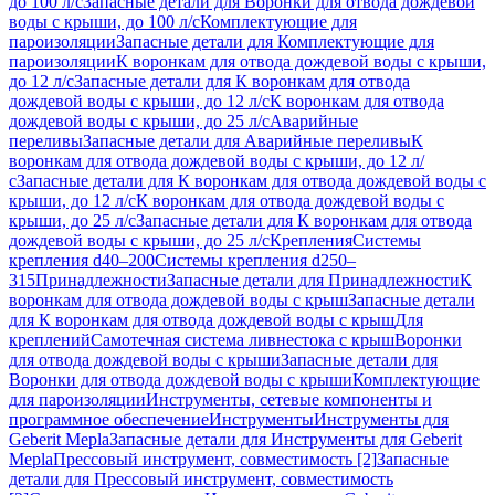
до 100 л/с
Запасные детали для Воронки для отвода дождевой
воды с крыши, до 100 л/с
Комплектующие для
пароизоляции
Запасные детали для Комплектующие для
пароизоляции
К воронкам для отвода дождевой воды с крыши,
до 12 л/с
Запасные детали для К воронкам для отвода
дождевой воды с крыши, до 12 л/с
К воронкам для отвода
дождевой воды с крыши, до 25 л/с
Аварийные
переливы
Запасные детали для Аварийные переливы
К
воронкам для отвода дождевой воды с крыши, до 12 л/
с
Запасные детали для К воронкам для отвода дождевой воды с
крыши, до 12 л/с
К воронкам для отвода дождевой воды с
крыши, до 25 л/с
Запасные детали для К воронкам для отвода
дождевой воды с крыши, до 25 л/с
Крепления
Системы
крепления d40–200
Системы крепления d250–
315
Принадлежности
Запасные детали для Принадлежности
К
воронкам для отвода дождевой воды с крыш
Запасные детали
для К воронкам для отвода дождевой воды с крыш
Для
креплений
Самотечная система ливнестока с крыш
Воронки
для отвода дождевой воды с крыши
Запасные детали для
Воронки для отвода дождевой воды с крыши
Комплектующие
для пароизоляции
Инструменты, сетевые компоненты и
программное обеспечение
Инструменты
Инструменты для
Geberit Mepla
Запасные детали для Инструменты для Geberit
Mepla
Прессовый инструмент, совместимость [2]
Запасные
детали для Прессовый инструмент, совместимость