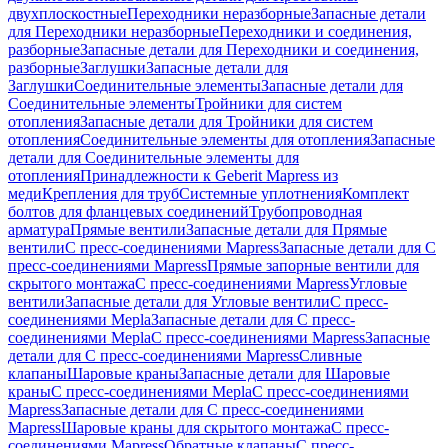
двухплоскостные
Переходники неразборные
Запасные детали
для Переходники неразборные
Переходники и соединения,
разборные
Запасные детали для Переходники и соединения,
разборные
Заглушки
Запасные детали для
Заглушки
Соединительные элементы
Запасные детали для
Соединительные элементы
Тройники для систем
отопления
Запасные детали для Тройники для систем
отопления
Соединительные элементы для отопления
Запасные
детали для Соединительные элементы для
отопления
Принадлежности к Geberit Mapress из
меди
Крепления для труб
Системные уплотнения
Комплект
болтов для фланцевых соединений
Трубопроводная
арматура
Прямые вентили
Запасные детали для Прямые
вентили
С пресс-соединениями Mapress
Запасные детали для С
пресс-соединениями Mapress
Прямые запорные вентили для
скрытого монтажа
С пресс-соединениями Mapress
Угловые
вентили
Запасные детали для Угловые вентили
С пресс-
соединениями Mepla
Запасные детали для С пресс-
соединениями Mepla
С пресс-соединениями Mapress
Запасные
детали для С пресс-соединениями Mapress
Сливные
клапаны
Шаровые краны
Запасные детали для Шаровые
краны
С пресс-соединениями Mepla
С пресс-соединениями
Mapress
Запасные детали для С пресс-соединениями
Mapress
Шаровые краны для скрытого монтажа
С пресс-
соединениями Mapress
Обратные клапаны
С пресс-