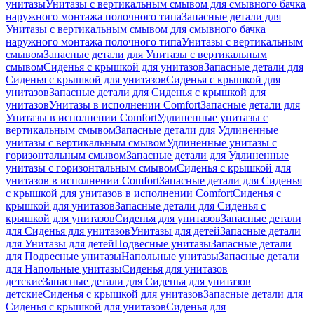
унитазы
Унитазы с вертикальным смывом для смывного бачка
наружного монтажа полочного типа
Запасные детали для
Унитазы с вертикальным смывом для смывного бачка
наружного монтажа полочного типа
Унитазы с вертикальным
смывом
Запасные детали для Унитазы с вертикальным
смывом
Сиденья с крышкой для унитазов
Запасные детали для
Сиденья с крышкой для унитазов
Сиденья с крышкой для
унитазов
Запасные детали для Сиденья с крышкой для
унитазов
Унитазы в исполнении Comfort
Запасные детали для
Унитазы в исполнении Comfort
Удлиненные унитазы с
вертикальным смывом
Запасные детали для Удлиненные
унитазы с вертикальным смывом
Удлиненные унитазы с
горизонтальным смывом
Запасные детали для Удлиненные
унитазы с горизонтальным смывом
Сиденья с крышкой для
унитазов в исполнении Comfort
Запасные детали для Сиденья
с крышкой для унитазов в исполнении Comfort
Сиденья с
крышкой для унитазов
Запасные детали для Сиденья с
крышкой для унитазов
Сиденья для унитазов
Запасные детали
для Сиденья для унитазов
Унитазы для детей
Запасные детали
для Унитазы для детей
Подвесные унитазы
Запасные детали
для Подвесные унитазы
Напольные унитазы
Запасные детали
для Напольные унитазы
Сиденья для унитазов
детские
Запасные детали для Сиденья для унитазов
детские
Сиденья с крышкой для унитазов
Запасные детали для
Сиденья с крышкой для унитазов
Сиденья для