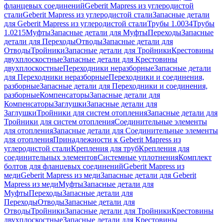
фланцевых соединений
Geberit Mapress из углеродистой
стали
Geberit Mapress из углеродистой стали
Запасные детали
для Geberit Mapress из углеродистой стали
Трубы 1.0034
Трубы
1.0215
Муфты
Запасные детали для Муфты
Переходы
Запасные
детали для Переходы
Отводы
Запасные детали для
Отводы
Тройники
Запасные детали для Тройники
Крестовины
двухплоскостные
Запасные детали для Крестовины
двухплоскостные
Переходники неразборные
Запасные детали
для Переходники неразборные
Переходники и соединения,
разборные
Запасные детали для Переходники и соединения,
разборные
Компенсаторы
Запасные детали для
Компенсаторы
Заглушки
Запасные детали для
Заглушки
Тройники для систем отопления
Запасные детали для
Тройники для систем отопления
Соединительные элементы
для отопления
Запасные детали для Соединительные элементы
для отопления
Принадлежности к Geberit Mapress из
углеродистой стали
Крепления для труб
Крепления для
соединительных элементов
Системные уплотнения
Комплект
болтов для фланцевых соединений
Geberit Mapress из
меди
Geberit Mapress из меди
Запасные детали для Geberit
Mapress из меди
Муфты
Запасные детали для
Муфты
Переходы
Запасные детали для
Переходы
Отводы
Запасные детали для
Отводы
Тройники
Запасные детали для Тройники
Крестовины
двухплоскостные
Запасные детали для Крестовины