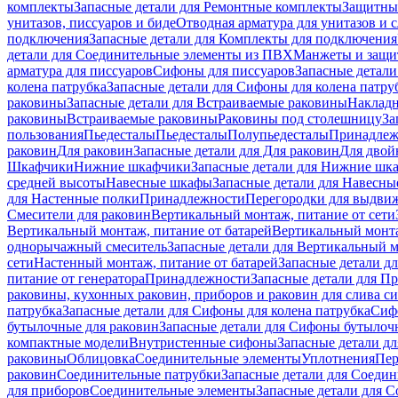
комплекты
Запасные детали для Ремонтные комплекты
Защитны
унитазов, писсуаров и биде
Отводная арматура для унитазов и 
подключения
Запасные детали для Комплекты для подключения
детали для Соединительные элементы из ПВХ
Манжеты и защи
арматура для писсуаров
Cифоны для писсуаров
Запасные детали
колена патрубка
Запасные детали для Сифоны для колена патру
раковины
Запасные детали для Встраиваемые раковины
Наклад
раковины
Встраиваемые раковины
Раковины под столешницу
За
пользования
Пьедесталы
Пьедесталы
Полупьедесталы
Принадлеж
раковин
Для раковин
Запасные детали для Для раковин
Для двой
Шкафчики
Нижние шкафчики
Запасные детали для Нижние шк
средней высоты
Навесные шкафы
Запасные детали для Навесн
для Настенные полки
Принадлежности
Перегородки для выдви
Смесители для раковин
Вертикальный монтаж, питание от сети
Вертикальный монтаж, питание от батарей
Вертикальный монта
однорычажный смеситель
Запасные детали для Вертикальный 
сети
Настенный монтаж, питание от батарей
Запасные детали д
питание от генератора
Принадлежности
Запасные детали для П
раковины, кухонных раковин, приборов и раковин для слива с
патрубка
Запасные детали для Сифоны для колена патрубка
Сифо
бутылочные для раковин
Запасные детали для Сифоны бутылоч
компактные модели
Внутристенные сифоны
Запасные детали д
раковины
Облицовка
Соединительные элементы
Уплотнения
Пер
раковин
Соединительные патрубки
Запасные детали для Соеди
для приборов
Соединительные элементы
Запасные детали для 