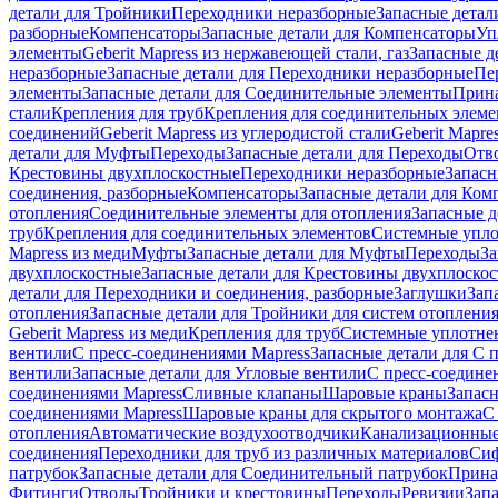
детали для Тройники
Переходники неразборные
Запасные детал
разборные
Компенсаторы
Запасные детали для Компенсаторы
Уп
элементы
Geberit Mapress из нержавеющей стали, газ
Запасные де
неразборные
Запасные детали для Переходники неразборные
Пе
элементы
Запасные детали для Соединительные элементы
Прина
стали
Крепления для труб
Крепления для соединительных элеме
соединений
Geberit Mapress из углеродистой стали
Geberit Mapre
детали для Муфты
Переходы
Запасные детали для Переходы
Отв
Крестовины двухплоскостные
Переходники неразборные
Запасн
соединения, разборные
Компенсаторы
Запасные детали для Ком
отопления
Соединительные элементы для отопления
Запасные д
труб
Крепления для соединительных элементов
Системные упл
Mapress из меди
Муфты
Запасные детали для Муфты
Переходы
За
двухплоскостные
Запасные детали для Крестовины двухплоско
детали для Переходники и соединения, разборные
Заглушки
Зап
отопления
Запасные детали для Тройники для систем отоплени
Geberit Mapress из меди
Крепления для труб
Системные уплотне
вентили
С пресс-соединениями Mapress
Запасные детали для С 
вентили
Запасные детали для Угловые вентили
С пресс-соедине
соединениями Mapress
Сливные клапаны
Шаровые краны
Запас
соединениями Mapress
Шаровые краны для скрытого монтажа
С
отопления
Автоматические воздухоотводчики
Канализационные
соединения
Переходники для труб из различных материалов
Си
патрубок
Запасные детали для Соединительный патрубок
Прина
Фитинги
Отводы
Тройники и крестовины
Переходы
Ревизии
Зап