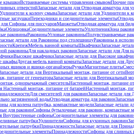
е крышки
Встраиваемые системы управления смывом
Прочие пр
сливных отверстий
Запасные детали для Отводная арматура для у
Удлинители к колену смыва
Запасные детали для Удлинители к 
тные заглушки
Переходники и соединительные элементы
Отводна
 для Cифоны для писсуаров
Манжеты
Отводная арматура для бид
бка
Облицовка
Соединительные элементы
Уплотнения
Зона раков
ные раковины
Раковины
Угловые раковины
Полувстраиваемые ра
пасные детали для Раковины под столешницу
Раковины в исполн
ности
Крепеж
Мебель ванной комнаты
Шкафчики
Запасные детал
ной раковины
Для накладных pаковин
Запасные детали для Для 
афчики
Высокие шкафчики
Запасные детали для Высокие шкафчи
ые шкафы
Другая мебель ванной комнаты
Запасные детали для Дру
жных ящиков и ящики-органайзеры
Ручки
Магнитные плиты
Смес
Запасные детали для Вертикальный монтаж, питание от сети
Вер
ж, питание от генератора
Запасные детали для Вертикальный мо
монтаж, однорычажный смеситель
Настенный монтаж, питание от
ля Настенный монтаж, питание от батарей
Настенный монтаж, пит
ринадлежности
Для смесителей для раковин
Запасные детали для 
ильно загрязненной воды
Отводная арматура для раковин
Запасные
ны для колена патрубка, компактные модели
Запасные детали д
ные для раковин
Сифоны бутылочные для раковин, компактные 
ля Внутристенные сифоны
Соединительные элементы для ракови
еливные патрубки
Удлинители
Сифоны для кухонных раковин
За
нительные патрубки
Принадлежности
Запасные детали для Прина
Соединительные элементы
Принадлежности
Сифоны для сливных 