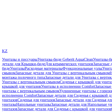
KZ
Унитазы и писсуары
Унитазы-биде Geberit AquaClean
Унитазы-б
детали для Крышки-биде
Для керамических унитазов
Запасные 
биде
Унитазы
Расходные материалы
Функциональные узлы
Унита
смывом
Запасные детали для Унитазы с вертикальным смывом
Н
монтажа полочного типа
Запасные детали для Унитазы с верти
Унитазы с вертикальным смывом
Сиденья с крышкой для унита
крышкой для унитазов
Унитазы в исполнении Comfort
Запасные 
унитазы с вертикальным смывом
Удлиненные унитазы с гориз
исполнении Comfort
Запасные детали для Сиденья с крышкой д
унитазов
Сиденья для унитазов
Запасные детали для Сиденья дл
унитазы
Напольные унитазы
Запасные детали для Напольные у
унитазов
Запасные детали для Сиденья с крышкой для унитазов