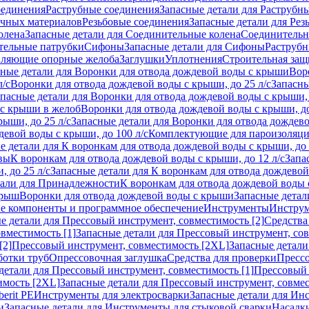
оединения
Раструбные соединения
Запасные детали для Раструбн
ичных материалов
Резьбовые соединения
Запасные детали для Рез
олена
Запасные детали для Соединительные колена
Соединитель
тельные патрубки
Сифоны
Запасные детали для Сифоны
Раструб
ляющие опорные желоба
Заглушки
Уплотнения
Строительная защ
сные детали для Воронки для отвода дождевой воды с крыши
Вор
л/с
Воронки для отвода дождевой воды с крыши, до 25 л/с
Запасны
пасные детали для Воронки для отвода дождевой воды с крыши, 
 с крыши в желоб
Воронки для отвода дождевой воды с крыши, до
ыши, до 25 л/с
Запасные детали для Воронки для отвода дождево
девой воды с крыши, до 100 л/с
Комплектующие для пароизоляц
е детали для К воронкам для отвода дождевой воды с крыши, до 
вы
К воронкам для отвода дождевой воды с крыши, до 12 л/с
Запа
 до 25 л/с
Запасные детали для К воронкам для отвода дождевой 
тали для Принадлежности
К воронкам для отвода дождевой воды
крыш
Воронки для отвода дождевой воды с крыши
Запасные детал
е компоненты и программное обеспечение
Инструменты
Инструм
е детали для Прессовый инструмент, совместимость [2]
Средства
вместимость [1]
Запасные детали для Прессовый инструмент, сов
[2]
Прессовый инструмент, совместимость [2XL]
Запасные детали
ботки труб
Опрессовочная заглушка
Средства для проверки
Прессо
детали для Прессовый инструмент, совместимость [1]
Прессовый 
имость [2XL]
Запасные детали для Прессовый инструмент, совме
erit PE
Инструменты для электросварки
Запасные детали для Ин
и
Запасные детали для Инструменты для стыковой сварки
Насадки