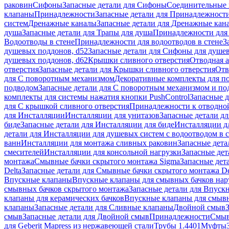
раковин
Сифоны
Запасные детали для Сифоны
Соединительные 
клапаны
Принадлежности
Запасные детали для Принадлежност
систем
Дренажные каналы
Запасные детали для Дренажные кан
душа
Запасные детали для Трапы для душа
Принадлежности для 
Водоотводы в стене
Принадлежности для водоотводов в стене
З
душевых поддонов, d52
Запасные детали для Сифоны для душе
душевых поддонов, d62
Крышки сливного отверстия
Отводная а
отверстия
Запасные детали для Крышки сливного отверстия
Отв
для С поворотным механизмом
Декоративные комплекты для п
подводом
Запасные детали для С поворотным механизмом и по
комплекты для системы нажатия кнопки PushControl
Запасные д
для С крышкой сливного отверстия
Принадлежности к отводной
для Инсталляции
Инсталляции для унитазов
Запасные детали дл
биде
Запасные детали для Инсталляции для биде
Инсталляции д
детали для Инсталляции для душевых систем с водоотводом в 
ванн
Инсталляции для монтажа сливных раковин
Запасные дета
смесителей
Инсталляции для консольной нагрузки
Запасные дет
монтажа
Смывные бачки скрытого монтажа Sigma
Запасные дет
Delta
Запасные детали для Смывные бачки скрытого монтажа De
Впускные клапаны
Впускные клапаны для смывных бачков на
смывных бачков скрытого монтажа
Запасные детали для Впуск
клапаны для керамических бачков
Впускные клапаны для смывн
клапаны
Запасные детали для Сливные клапаны
Двойной смыв
смыв
Запасные детали для Двойной смыв
Принадлежности
Смыв
для Geberit Mapress из нержавеющей стали
Трубы 1.4401
Муфты