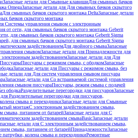
ши
Запасные детали для Смывные клавиши
Для смывных бачков
ажа Omega
Запасные детали для Для смывных бачков скрытого
a
Для смывных бачков скрытого монтажа Delta
Запасные детали
ных бачков скрытого монтажа
для Системы управления смывом с электронным
ия от сети, для смывных бачков скрытого монтажа Geberit
сети, для смывных бачков скрытого монтажа Geberit Sigma
арей, для смывных бачков скрытого монтажа Geberit Sigma
вматическим задействованием
Для двойного смыва
Запасные
управления смывом
Запасные детали для Принадлежности для
с электронным задействованием
Запасные детали для Для
Писсуары
Писсуары с режимом смыва, с ободком
Запасные
ободка
Запасные детали для Писсуары с режимом смыва, без
ные детали для Для систем управления смывом писсуара
ара
Запасные детали для Со встраиваемой системой управления
авления смывом писсуара
Писсуары, режим смыва с подачей
Без ободка
Разделительные перегородки для писсуаров
Запасные
 для Разделительные перегородки для писсуаров,
колена смыва и переходники
Запасные детали для Смывные
рытый монтаж
С электронным задействованием смыва,
м смыва, питанием от батарей
Запасные детали для С
невматическим задействованием смыва
Basic
Запасные детали
апасные детали для С электронным задействованием смыва,
нием смыва, питанием от батарей
Принадлежности
Запасные
 патрубки, колена смыва и переходники
Ремонтные