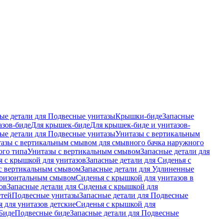
ые детали для Подвесные унитазы
Крышки-биде
Запасные
азов-биде
Для крышек-биде
Для крышек-биде и унитазов-
ые детали для Подвесные унитазы
Унитазы с вертикальным
азы с вертикальным смывом для смывного бачка наружного
ого типа
Унитазы с вертикальным смывом
Запасные детали для
я с крышкой для унитазов
Запасные детали для Сиденья с
с вертикальным смывом
Запасные детали для Удлиненные
горизонтальным смывом
Сиденья с крышкой для унитазов в
ов
Запасные детали для Сиденья с крышкой для
етей
Подвесные унитазы
Запасные детали для Подвесные
я для унитазов детские
Сиденья с крышкой для
Биде
Подвесные биде
Запасные детали для Подвесные