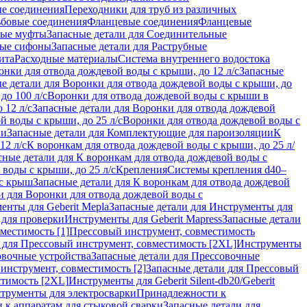
ые соединения
Переходники для труб из различных
ьбовые соединения
Фланцевые соединения
Фланцевые
ные муфты
Запасные детали для Соединительные
ные сифоны
Запасные детали для Раструбные
ита
Расходные материалы
Система внутреннего водостока
онки для отвода дождевой воды с крыши, до 12 л/с
Запасные
е детали для Воронки для отвода дождевой воды с крыши, до
до 100 л/с
Воронки для отвода дождевой воды с крыши в
 12 л/с
Запасные детали для Воронки для отвода дождевой
й воды с крыши, до 25 л/с
Воронки для отвода дождевой воды с
ии
Запасные детали для Комплектующие для пароизоляции
К
12 л/с
К воронкам для отвода дождевой воды с крыши, до 25 л/
сные детали для К воронкам для отвода дождевой воды с
воды с крыши, до 25 л/с
Крепления
Системы крепления d40–
 с крыш
Запасные детали для К воронкам для отвода дождевой
и для Воронки для отвода дождевой воды с
енты для Geberit Mepla
Запасные детали для Инструменты для
 для проверки
Инструменты для Geberit Mapress
Запасные детали
местимость [1]
Прессовый инструмент, совместимость
 для Прессовый инструмент, совместимость [2XL]
Инструменты
вочные устройства
Запасные детали для Прессовочные
инструмент, совместимость [2]
Запасные детали для Прессовый
стимость [2XL]
Инструменты для Geberit Silent-db20/Geberit
струменты для электросварки
Принадлежности к
 к аппаратам для стыковой сварки
Запасные детали для