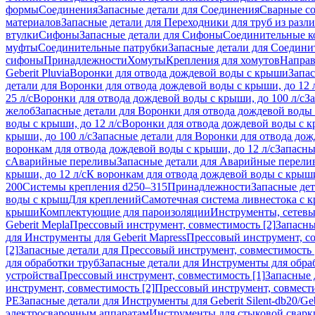
формы
Соединения
Запасные детали для Соединения
Сварные с
материалов
Запасные детали для Переходники для труб из разл
втулки
Сифоны
Запасные детали для Сифоны
Соединительные к
муфты
Соединительные патрубки
Запасные детали для Соедини
сифоны
Принадлежности
Хомуты
Крепления для хомутов
Направ
Geberit Pluvia
Воронки для отвода дождевой воды с крыши
Запа
детали для Воронки для отвода дождевой воды с крыши, до 12 
25 л/с
Воронки для отвода дождевой воды с крыши, до 100 л/с
За
желоб
Запасные детали для Воронки для отвода дождевой воды
воды с крыши, до 12 л/с
Воронки для отвода дождевой воды с кр
крыши, до 100 л/с
Запасные детали для Воронки для отвода дож
воронкам для отвода дождевой воды с крыши, до 12 л/с
Запасны
с
Аварийные переливы
Запасные детали для Аварийные перели
крыши, до 12 л/с
К воронкам для отвода дождевой воды с крыши,
200
Системы крепления d250–315
Принадлежности
Запасные де
воды с крыш
Для креплений
Самотечная система ливнестока с 
крыши
Комплектующие для пароизоляции
Инструменты, сетевы
Geberit Mepla
Прессовый инструмент, совместимость [2]
Запасны
для Инструменты для Geberit Mapress
Прессовый инструмент, со
[2]
Запасные детали для Прессовый инструмент, совместимость 
для обработки труб
Запасные детали для Инструменты для обра
устройства
Прессовый инструмент, совместимость [1]
Запасные 
инструмент, совместимость [2]
Прессовый инструмент, совмест
PE
Запасные детали для Инструменты для Geberit Silent-db20/Geb
электросварочным аппаратам
Инструменты для стыковой сварк