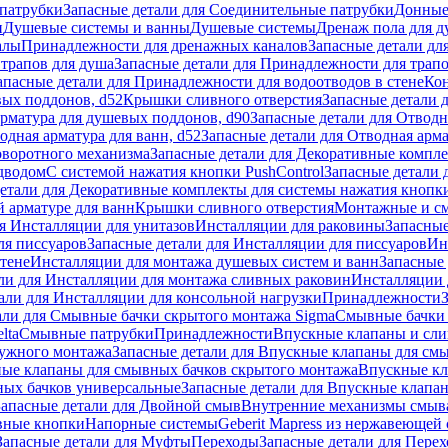
патрубки
Запасные детали для Соединительные патрубки
Донные
и
Душевые системы и ванны
Душевые системы
Дренаж пола для 
алы
Принадлежности для дренажных каналов
Запасные детали дл
трапов для душа
Запасные детали для Принадлежности для трапо
апасные детали для Принадлежности для водоотводов в стене
Кон
вых поддонов, d52
Крышки сливного отверстия
Запасные детали 
рматура для душевых поддонов, d90
Запасные детали для Отводн
одная арматура для ванн, d52
Запасные детали для Отводная арма
оворотного механизма
Запасные детали для Декоративные компл
дводом
С системой нажатия кнопки PushControl
Запасные детали 
етали для Декоративные комплекты для системы нажатия кнопки
 арматуре для ванн
Крышки сливного отверстия
Монтажные и с
я Инсталляции для унитазов
Инсталляции для раковины
Запасные
ля писсуаров
Запасные детали для Инсталляции для писсуаров
Ин
стене
Инсталляции для монтажа душевых систем и ванн
Запасные 
ли для Инсталляции для монтажа сливных раковин
Инсталляции 
али для Инсталляции для консольной нагрузки
Принадлежности
али для Смывные бачки скрытого монтажа Sigma
Смывные бачки
lta
Смывные патрубки
Принадлежности
Впускные клапаны и сл
ружного монтажа
Запасные детали для Впускные клапаны для см
ные клапаны для смывных бачков скрытого монтажа
Впускные кл
ых бачков универсальные
Запасные детали для Впускные клапа
Запасные детали для Двойной смыв
Внутренние механизмы смыв
ные кнопки
Напорные системы
Geberit Mapress из нержавеющей 
Запасные детали для Муфты
Переходы
Запасные детали для Пере