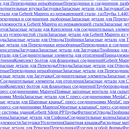
и для Переходники неразборные
Переходники и соединения, раз
лотнительные втулки
Заглушки
Запасные детали для Заглушки
Со
тали для Geberit Mapress из нержавеющей стали, газ
Трубы 1.440
реходники и соединения, разборные
Запасные детали для Перехо
длежности к Geberit Mapress из нержавеющей стали
Запасные де
нтов
Запасные детали для Крепления для соединительных элеме
ss из углеродистой стали
Запасные детали для Geberit Mapress из 
оды
Запасные детали для Отводы
Тройники
Запасные детали для 
ые детали для Переходники неразборные
Переходники и соедине
пенсаторы
Заглушки
Запасные детали для Заглушки
Тройники для 
етали для Соединительные элементы для отопления
Принадлежнос
отнения
Комплект болтов для фланцевых соединений
Geberit Mapr
пасные детали для Переходы
Отводы
Запасные детали для Отвод
стные
Переходники неразборные
Запасные детали для Переходник
асные детали для Заглушки
Соединительные элементы
Запасные 
я
Соединительные элементы для отопления
Запасные детали для 
ния
Комплект болтов для фланцевых соединений
Трубопроводная
пресс-соединениями Mapress
Прямые запорные вентили для скры
ниями Mepla
Запасные детали для С пресс-соединениями Mepla
С 
ные детали для Шаровые краны
С пресс-соединениями Mepla
С пр
 пресс-соединениями Mapress
Обратные клапаны
С пресс-соедине
 системы здания
Geberit Silent-PP
Трубы
Фитинги
Отводы
Тройник
фоны
Запасные детали для Сифоны
Соединительные колена
Запас
длежности
Заглушки
Уплотнения
Защитная крышка
Расходные ма
асные детали для Ревизии
Переходники
Изделия особой формы
Фи