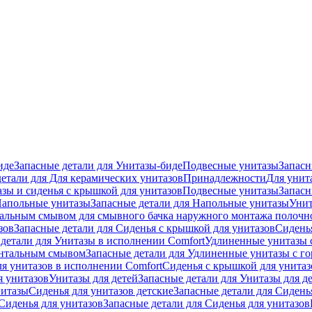
иде
Запасные детали для Унитазы-биде
Подвесные унитазы
Запасн
детали для Для керамических унитазов
Принадлежности
Для унит
зы и сиденья с крышкой для унитазов
Подвесные унитазы
Запасн
апольные унитазы
Запасные детали для Напольные унитазы
Унит
кальным смывом для смывного бачка наружного монтажа полочн
зов
Запасные детали для Сиденья с крышкой для унитазов
Сидень
детали для Унитазы в исполнении Comfort
Удлиненные унитазы 
онтальным смывом
Запасные детали для Удлиненные унитазы с 
ля унитазов в исполнении Comfort
Сиденья с крышкой для унитаз
я унитазов
Унитазы для детей
Запасные детали для Унитазы для д
нитазы
Сиденья для унитазов детские
Запасные детали для Сидень
Сиденья для унитазов
Запасные детали для Сиденья для унитазов