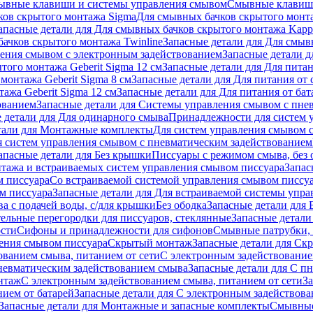
ывные клавиши и системы управления смывом
Смывные клави
ков скрытого монтажа Sigma
Для смывных бачков скрытого монт
апасные детали для Для смывных бачков скрытого монтажа Kapp
ачков скрытого монтажа Twinline
Запасные детали для Для смыв
ения смывом с электронным задействованием
Запасные детали 
того монтажа Geberit Sigma 12 см
Запасные детали для Для питан
монтажа Geberit Sigma 8 см
Запасные детали для Для питания от 
ажа Geberit Sigma 12 см
Запасные детали для Для питания от бат
ованием
Запасные детали для Системы управления смывом с пне
 детали для Для одинарного смыва
Принадлежности для систем 
тали для Монтажные комплекты
Для систем управления смывом 
я систем управления смывом с пневматическим задействованием
апасные детали для Без крышки
Писсуары с режимом смыва, без 
тажа и встраиваемых систем управления смывом писсуара
Запас
м писсуара
Со встраиваемой системой управления смывом писсу
м писсуара
Запасные детали для Для встраиваемой системы упр
а с подачей воды, с/для крышки
Без ободка
Запасные детали для 
тельные перегородки для писсуаров, стеклянные
Запасные детали
ости
Сифоны и принадлежности для сифонов
Смывные патрубки, 
ения смывом писсуара
Скрытый монтаж
Запасные детали для Ск
ованием смыва, питанием от сети
С электронным задействование
невматическим задействованием смыва
Запасные детали для С п
нтаж
С электронным задействованием смыва, питанием от сети
З
ием от батарей
Запасные детали для С электронным задействова
Запасные детали для Монтажные и запасные комплекты
Смывные