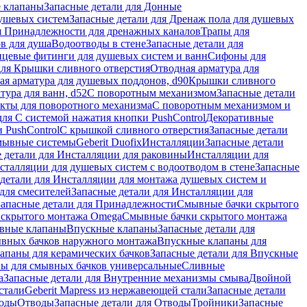
 клапаны
Запасные детали для Донные
душевых систем
Запасные детали для Дренаж пола для душевых
я Принадлежности для дренажных каналов
Трапы для
в для душа
Водоотводы в стене
Запасные детали для
цевые фитинги для душевых систем и ванн
Сифоны для
для Крышки сливного отверстия
Отводная арматура для
ая арматура для душевых поддонов, d90
Крышки сливного
тура для ванн, d52
С поворотным механизмом
Запасные детали
екты для поворотного механизма
С поворотным механизмом и
для С системой нажатия кнопки PushControl
Декоративные
 PushControl
С крышкой сливного отверстия
Запасные детали
мывные системы
Geberit Duofix
Инсталляции
Запасные детали
 детали для Инсталляции для раковины
Инсталляции для
сталляции для душевых систем с водоотводом в стене
Запасные
детали для Инсталляции для монтажа душевых систем и
для смесителей
Запасные детали для Инсталляции для
Запасные детали для Принадлежности
Смывные бачки скрытого
 скрытого монтажа Omega
Смывные бачки скрытого монтажа
ивные клапаны
Впускные клапаны
Запасные детали для
ывных бачков наружного монтажа
Впускные клапаны для
апаны для керамических бачков
Запасные детали для Впускные
ны для смывных бачков универсальные
Сливные
а
Запасные детали для Внутренние механизмы смыва
Двойной
стали
Geberit Mapress из нержавеющей стали
Запасные детали
ходы
Отводы
Запасные детали для Отводы
Тройники
Запасные