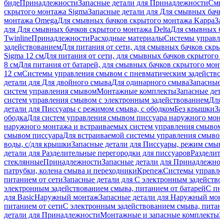
биде
Принадлежности
Запасные детали для Принадлежности
См
скрытого монтажа Sigma
Запасные детали для Для смывных бач
монтажа Omega
Для смывных бачков скрытого монтажа Kappa
З
для Для смывных бачков скрытого монтажа Delta
Для смывных б
Twinline
Принадлежности
Расходные материалы
Системы управл
задействованием
Для питания от сети, для смывных бачков скры
Sigma 12 см
Для питания от сети, для смывных бачков скрытого 
8 см
Для питания от батарей, для смывных бачков скрытого монт
12 см
Системы управления смывом с пневматическим задейств
детали для Для двойного смыва
Для одинарного смыва
Запасные
систем управления смывом
Монтажные комплекты
Запасные де
систем управления смывом с электронным задействованием
Дл
детали для Писсуары с режимом смыва, с ободком
Без крышки
З
ободка
Для систем управления смывом писсуара наружного мон
наружного монтажа и встраиваемых систем управления смыво
смывом писсуара
Для встраиваемой системы управления смыво
воды, с/для крышки
Запасные детали для Писсуары, режим смыв
детали для Разделительные перегородки для писсуаров
Раздели
стеклянные
Принадлежности
Запасные детали для Принадлежн
патрубки, колена смыва и переходники
Крепеж
Системы управл
питанием от сети
Запасные детали для С электронным задейств
электронным задействованием смыва, питанием от батарей
С п
для Basic
Наружный монтаж
Запасные детали для Наружный мо
питанием от сети
С электронным задействованием смыва, питан
детали для Принадлежности
Монтажные и запасные комплекты