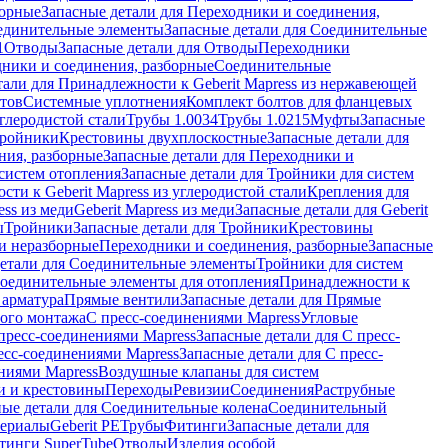
борные
Запасные детали для Переходники и соединения,
единительные элементы
Запасные детали для Соединительные
1
Отводы
Запасные детали для Отводы
Переходники
дники и соединения, разборные
Соединительные
тали для Принадлежности к Geberit Mapress из нержавеющей
нтов
Системные уплотнения
Комплект болтов для фланцевых
углеродистой стали
Трубы 1.0034
Трубы 1.0215
Муфты
Запасные
Тройники
Крестовины двухплоскостные
Запасные детали для
ния, разборные
Запасные детали для Переходники и
систем отопления
Запасные детали для Тройники для систем
ти к Geberit Mapress из углеродистой стали
Крепления для
ess из меди
Geberit Mapress из меди
Запасные детали для Geberit
ы
Тройники
Запасные детали для Тройники
Крестовины
и неразборные
Переходники и соединения, разборные
Запасные
детали для Соединительные элементы
Тройники для систем
Соединительные элементы для отопления
Принадлежности к
 арматура
Прямые вентили
Запасные детали для Прямые
того монтажа
С пресс-соединениями Mapress
Угловые
пресс-соединениями Mapress
Запасные детали для С пресс-
есс-соединениями Mapress
Запасные детали для С пресс-
ниями Mapress
Воздушные клапаны для систем
и и крестовины
Переходы
Ревизии
Соединения
Раструбные
ные детали для Соединительные колена
Соединительный
териалы
Geberit PE
Трубы
Фитинги
Запасные детали для
тинги SuperTube
Отводы
Изделия особой