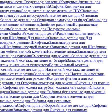
инадлежности
Средства управления
Концевые фитинги для
нитазов и сливных отверстий
Сифоны
Комплекты для
колену смыва
Соединительные элементы из ПВХ
Запасные
я арматура для писсуаров
Запасные детали для Отводная
е
Запасные детали для Отводная арматура для биде
Сифоны для
ины
Раковины
Раковины
Двойные раковины
Встраиваемые
ковины
Запасные детали для Полувстраиваемые
ении Comfort
Pаковины для детей
Раковины коллективного
и для Шкафчики
Для раковин
Запасные детали для Для
накладных pаковин
Шкафчики
Запасные детали для
ки
Шкафчики средней высоты
Запасные детали для Шкафчики
гая мебель ванной комнаты
Настенные полки
Запасные детали
ители для раковин
Смесители для раковин
Запасные детали для
тикальный монтаж, питание от батарей
Запасные детали для
нтаж, питание от генератора
Вертикальный монтаж,
 сети
Запасные детали для Настенный монтаж, питание от
ание от генератора
Запасные детали для Настенный монтаж,
Для смесителей для раковин
Концевые фитинги для зон
 детали для Отводная арматура для раковин
Сифоны для колена
ля Сифоны для колена патрубка, компактные модели
Сифоны
модели
Запасные детали для Сифоны бутылочные для раковин,
ны
Запасные детали для Соединительные элементы для
пасные детали для Сифоны для кухонных
длежности
Сифоны для приборов
Запасные детали для Сифоны
раковин
Запасные детали для Сифоны для сливных