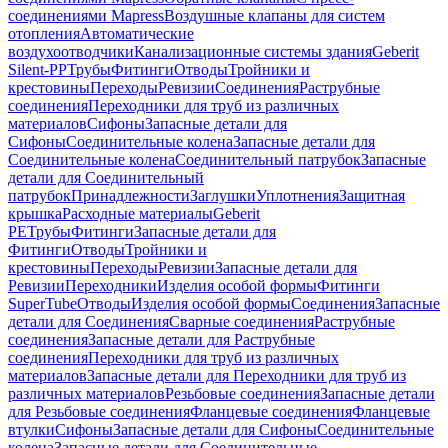
соединениями Mapress
Воздушные клапаны для систем
отопления
Автоматические
воздухоотводчики
Канализационные системы здания
Geberit
Silent-PP
Трубы
Фитинги
Отводы
Тройники и
крестовины
Переходы
Ревизии
Соединения
Раструбные
соединения
Переходники для труб из различных
материалов
Сифоны
Запасные детали для
Сифоны
Соединительные колена
Запасные детали для
Соединительные колена
Соединительный патрубок
Запасные
детали для Соединительный
патрубок
Принадлежности
Заглушки
Уплотнения
Защитная
крышка
Расходные материалы
Geberit
PE
Трубы
Фитинги
Запасные детали для
Фитинги
Отводы
Тройники и
крестовины
Переходы
Ревизии
Запасные детали для
Ревизии
Переходники
Изделия особой формы
Фитинги
SuperTube
Отводы
Изделия особой формы
Соединения
Запасные
детали для Соединения
Сварные соединения
Раструбные
соединения
Запасные детали для Раструбные
соединения
Переходники для труб из различных
материалов
Запасные детали для Переходники для труб из
различных материалов
Резьбовые соединения
Запасные детали
для Резьбовые соединения
Фланцевые соединения
Фланцевые
втулки
Сифоны
Запасные детали для Сифоны
Соединительные
колена
Запасные детали для Соединительные