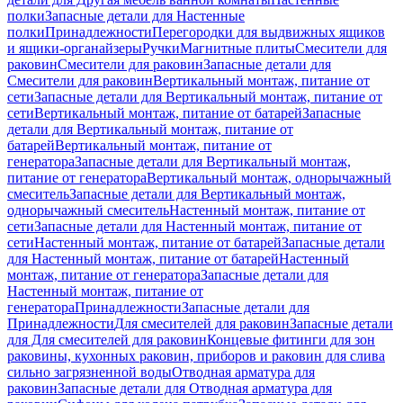
полки
Запасные детали для Настенные
полки
Принадлежности
Перегородки для выдвижных ящиков
и ящики-органайзеры
Ручки
Магнитные плиты
Смесители для
раковин
Смесители для раковин
Запасные детали для
Смесители для раковин
Вертикальный монтаж, питание от
сети
Запасные детали для Вертикальный монтаж, питание от
сети
Вертикальный монтаж, питание от батарей
Запасные
детали для Вертикальный монтаж, питание от
батарей
Вертикальный монтаж, питание от
генератора
Запасные детали для Вертикальный монтаж,
питание от генератора
Вертикальный монтаж, однорычажный
смеситель
Запасные детали для Вертикальный монтаж,
однорычажный смеситель
Настенный монтаж, питание от
сети
Запасные детали для Настенный монтаж, питание от
сети
Настенный монтаж, питание от батарей
Запасные детали
для Настенный монтаж, питание от батарей
Настенный
монтаж, питание от генератора
Запасные детали для
Настенный монтаж, питание от
генератора
Принадлежности
Запасные детали для
Принадлежности
Для смесителей для раковин
Запасные детали
для Для смесителей для раковин
Концевые фитинги для зон
раковины, кухонных раковин, приборов и раковин для слива
сильно загрязненной воды
Отводная арматура для
раковин
Запасные детали для Отводная арматура для