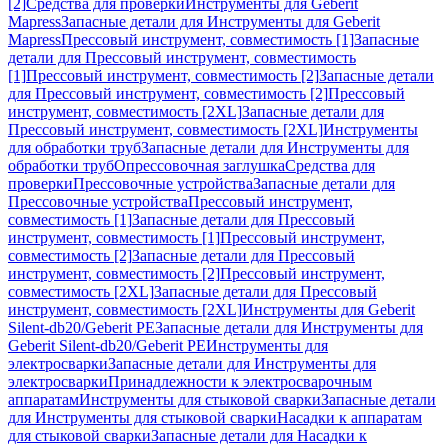
[2]
Средства для проверки
Инструменты для Geberit
Mapress
Запасные детали для Инструменты для Geberit
Mapress
Прессовый инструмент, совместимость [1]
Запасные
детали для Прессовый инструмент, совместимость
[1]
Прессовый инструмент, совместимость [2]
Запасные детали
для Прессовый инструмент, совместимость [2]
Прессовый
инструмент, совместимость [2XL]
Запасные детали для
Прессовый инструмент, совместимость [2XL]
Инструменты
для обработки труб
Запасные детали для Инструменты для
обработки труб
Опрессовочная заглушка
Средства для
проверки
Прессовочные устройства
Запасные детали для
Прессовочные устройства
Прессовый инструмент,
совместимость [1]
Запасные детали для Прессовый
инструмент, совместимость [1]
Прессовый инструмент,
совместимость [2]
Запасные детали для Прессовый
инструмент, совместимость [2]
Прессовый инструмент,
совместимость [2XL]
Запасные детали для Прессовый
инструмент, совместимость [2XL]
Инструменты для Geberit
Silent-db20/Geberit PE
Запасные детали для Инструменты для
Geberit Silent-db20/Geberit PE
Инструменты для
электросварки
Запасные детали для Инструменты для
электросварки
Принадлежности к электросварочным
аппаратам
Инструменты для стыковой сварки
Запасные детали
для Инструменты для стыковой сварки
Насадки к аппаратам
для стыковой сварки
Запасные детали для Насадки к