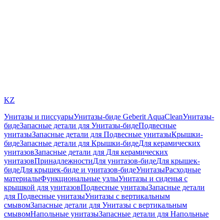
KZ
Унитазы и писсуары
Унитазы-биде Geberit AquaClean
Унитазы-
биде
Запасные детали для Унитазы-биде
Подвесные
унитазы
Запасные детали для Подвесные унитазы
Крышки-
биде
Запасные детали для Крышки-биде
Для керамических
унитазов
Запасные детали для Для керамических
унитазов
Принадлежности
Для унитазов-биде
Для крышек-
биде
Для крышек-биде и унитазов-биде
Унитазы
Расходные
материалы
Функциональные узлы
Унитазы и сиденья с
крышкой для унитазов
Подвесные унитазы
Запасные детали
для Подвесные унитазы
Унитазы с вертикальным
смывом
Запасные детали для Унитазы с вертикальным
смывом
Напольные унитазы
Запасные детали для Напольные