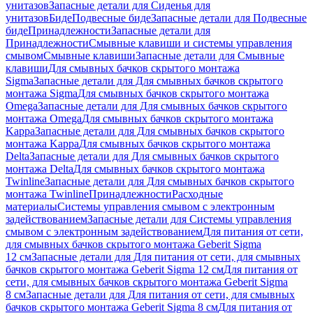
унитазов
Запасные детали для Сиденья для
унитазов
Биде
Подвесные биде
Запасные детали для Подвесные
биде
Принадлежности
Запасные детали для
Принадлежности
Смывные клавиши и системы управления
смывом
Смывные клавиши
Запасные детали для Смывные
клавиши
Для смывных бачков скрытого монтажа
Sigma
Запасные детали для Для смывных бачков скрытого
монтажа Sigma
Для смывных бачков скрытого монтажа
Omega
Запасные детали для Для смывных бачков скрытого
монтажа Omega
Для смывных бачков скрытого монтажа
Kappa
Запасные детали для Для смывных бачков скрытого
монтажа Kappa
Для смывных бачков скрытого монтажа
Delta
Запасные детали для Для смывных бачков скрытого
монтажа Delta
Для смывных бачков скрытого монтажа
Twinline
Запасные детали для Для смывных бачков скрытого
монтажа Twinline
Принадлежности
Расходные
материалы
Системы управления смывом с электронным
задействованием
Запасные детали для Системы управления
смывом с электронным задействованием
Для питания от сети,
для смывных бачков скрытого монтажа Geberit Sigma
12 см
Запасные детали для Для питания от сети, для смывных
бачков скрытого монтажа Geberit Sigma 12 см
Для питания от
сети, для смывных бачков скрытого монтажа Geberit Sigma
8 см
Запасные детали для Для питания от сети, для смывных
бачков скрытого монтажа Geberit Sigma 8 см
Для питания от