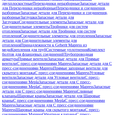
двухплоскостные
Переходники неразборные
Запасные детали
для Переходники неразборные
Переходники и соединения,
разборные
Запасные детали для Переходники и соединения,
разборные
Заглушки
Запасные детали для
Заглушки
Соединительные элементы
Запасные детали для
Соединительные элементы
Тройники для систем
отопления
Запасные детали для Тройники для систем
отопления
Соединительные элементы для отопления
Запасные
детали для Соединительные элементы для
отопления
Принадлежности к Geberit Mapress из
меди
Крепления для труб
Системные уплотнения
Комплект
болтов для фланцевых соединений
Трубопроводная
арматура
Прямые вентили
Запасные детали для Прямые
вентили
С пресс-соединениями Mapress
Запасные детали для С
пресс-соединениями Mapress
Прямые запорные вентили для
скрытого монтажа
С пресс-соединениями Mapress
Угловые
вентили
Запасные детали для Угловые вентили
С пресс-
соединениями Mepla
Запасные детали для С пресс-
соединениями Mepla
С пресс-соединениями Mapress
Запасные
детали для С пресс-соединениями Mapress
Сливные
клапаны
Шаровые краны
Запасные детали для Шаровые
краны
С пресс-соединениями Mepla
С пресс-соединениями
Mapress
Запасные детали для С пресс-соединениями
Mapress
Шаровые краны для скрытого монтажа
С пресс-
соединениями Mapress
Обратные клапаны
С пресс-