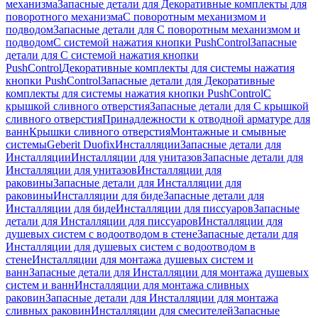
механизма
Запасные детали для Декоративные комплекты для
поворотного механизма
С поворотным механизмом и
подводом
Запасные детали для С поворотным механизмом и
подводом
С системой нажатия кнопки PushControl
Запасные
детали для С системой нажатия кнопки
PushControl
Декоративные комплекты для системы нажатия
кнопки PushControl
Запасные детали для Декоративные
комплекты для системы нажатия кнопки PushControl
С
крышкой сливного отверстия
Запасные детали для С крышкой
сливного отверстия
Принадлежности к отводной арматуре для
ванн
Крышки сливного отверстия
Монтажные и смывные
системы
Geberit Duofix
Инсталляции
Запасные детали для
Инсталляции
Инсталляции для унитазов
Запасные детали для
Инсталляции для унитазов
Инсталляции для
раковины
Запасные детали для Инсталляции для
раковины
Инсталляции для биде
Запасные детали для
Инсталляции для биде
Инсталляции для писсуаров
Запасные
детали для Инсталляции для писсуаров
Инсталляции для
душевых систем с водоотводом в стене
Запасные детали для
Инсталляции для душевых систем с водоотводом в
стене
Инсталляции для монтажа душевых систем и
ванн
Запасные детали для Инсталляции для монтажа душевых
систем и ванн
Инсталляции для монтажа сливных
раковин
Запасные детали для Инсталляции для монтажа
сливных раковин
Инсталляции для смесителей
Запасные