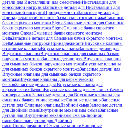
детали для Инсталляции для смесителей
Инсталляции для
консольной нагрузки
Запасные детали для Инсталляции для
консольной нагрузки
Принадлежности
Запасные детали для
Принадлежности
Смывные бачки скрытого монтажа
Смывные
бачки скрытого монтажа Sigma
Запасные детали для Смывные
бачки скрытого монтажа Sigma
Смывные бачки скрытого
монтажа Omega
Смывные бачки скрытого монтажа
Delta
Запасные детали для Смывные бачки скрытого монтажа
Delta
Смывные патрубки
Принадлежности
Впускные клапаны
и сливные клапаны
Впускные клапаны
Запасные детали для
Впускные клапаны
Впускные клапаны для смывных бачков
наружного монтажа
Запасные детали для Впускные клапаны
для смывных бачков наружного монтажа
Впускные клапаны
для смывных бачков скрытого монтажа
Запасные детали для
Впускные клапаны для смывных бачков скрытого
монтажа
Впускные клапаны для керамических
бачков
Запасные детали для Впускные клапаны для
керамических бачков
Впускные клапаны для смывных бачков
универсальные
Запасные детали для Впускные клапаны для
смывных бачков универсальные
Сливные клапаны
Запасные
детали для Сливные клапаны
Двойной смыв
Запасные детали
для Двойной смыв
Внутренние механизмы смыва
Запасные
детали для Внутренние механизмы смыва
Двойной
смыв
Запасные детали для Двойной
смыв
Принадлежности
Смывные кнопки
Напорные