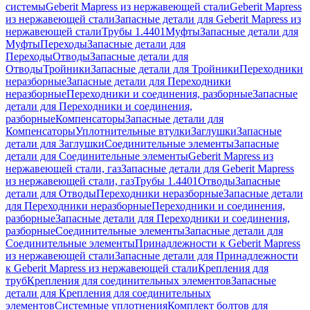
системы
Geberit Mapress из нержавеющей стали
Geberit Mapress
из нержавеющей стали
Запасные детали для Geberit Mapress из
нержавеющей стали
Трубы 1.4401
Муфты
Запасные детали для
Муфты
Переходы
Запасные детали для
Переходы
Отводы
Запасные детали для
Отводы
Тройники
Запасные детали для Тройники
Переходники
неразборные
Запасные детали для Переходники
неразборные
Переходники и соединения, разборные
Запасные
детали для Переходники и соединения,
разборные
Компенсаторы
Запасные детали для
Компенсаторы
Уплотнительные втулки
Заглушки
Запасные
детали для Заглушки
Соединительные элементы
Запасные
детали для Соединительные элементы
Geberit Mapress из
нержавеющей стали, газ
Запасные детали для Geberit Mapress
из нержавеющей стали, газ
Трубы 1.4401
Отводы
Запасные
детали для Отводы
Переходники неразборные
Запасные детали
для Переходники неразборные
Переходники и соединения,
разборные
Запасные детали для Переходники и соединения,
разборные
Соединительные элементы
Запасные детали для
Соединительные элементы
Принадлежности к Geberit Mapress
из нержавеющей стали
Запасные детали для Принадлежности
к Geberit Mapress из нержавеющей стали
Крепления для
труб
Крепления для соединительных элементов
Запасные
детали для Крепления для соединительных
элементов
Системные уплотнения
Комплект болтов для