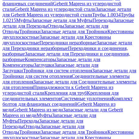
фланцевых соединений
Geberit Mapress из углеродистой
стали
Geberit Mapress из углеродистой стали
Запасные детали
для Geberit Mapress из углеродистой стали
Трубы 1.0034
Трубы
1.0215
Муфты
Запасные детали для Муфты
Переходы
Запасные
детали для Переходы
Отводы
Запасные детали для
Отводы
Тройники
Запасные детали для Тройники
Крестовины
двухплоскостные
Запасные детали для Крестовины
двухплоскостные
Переходники неразборные
Запасные детали
для Переходники неразборные
Переходники и соединения,
разборные
Запасные детали для Переходники и соединения,
разборные
Компенсаторы
Запасные детали для
Компенсаторы
Заглушки
Запасные детали для
Заглушки
Тройники для систем отопления
Запасные детали для
Тройники для систем отопления
Соединительные элементы
для отопления
Запасные детали для Соединительные элементы
для отопления
Принадлежности к Geberit Mapress из
углеродистой стали
Крепления для труб
Крепления для
соединительных элементов
Системные уплотнения
Комплект
болтов для фланцевых соединений
Geberit Mapress из
меди
Geberit Mapress из меди
Запасные детали для Geberit
Mapress из меди
Муфты
Запасные детали для
Муфты
Переходы
Запасные детали для
Переходы
Отводы
Запасные детали для
Отводы
Тройники
Запасные детали для Тройники
Крестовины
двухплоскостные
Запасные детали для Крестовины