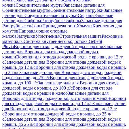
колена
Соединительные муфты
Запасные детали для
Соединительные муфты
Соединительные патрубки
Запасные
детали для Соединительные патрубки
Сифоны
Запасные
детали для Сифоны
Раструбные сифоны
Запасные детали для
Раструбные сифоны
Принадлежности
Хомуты
Крепления для
хомутов
Направляющие опорные
желоба
Заглушки
Уплотнения
Строительная защита
Расходные
материалы
Система внутреннего водостока Geberit
Pluvia
Воронки для отвода дождевой воды с крыши
Запасные
детали для Воронки для отвода дождевой воды с
крыши
Воронки для отвода дождевой воды с крыши, до 12 л/
с
Запасные детали для Воронки для отвода дождевой воды с
крыши, до 12 л/с
Воронки для отвода дождевой воды с крыши,
до 25 л/с
Запасные детали для Воронки для отвода дождевой
воды с крыши, до 25 л/с
Воронки для отвода дождевой воды с
крыши, до 100 л/с
Запасные детали для Воронки для отвода
дождевой воды с крыши, до 100 л/с
Воронки для отвода
дождевой воды с крыши в желоб
Запасные детали для
Воронки для отвода дождевой воды с крыши в желоб
Воронки
для отвода дождевой воды с крыши, до 12 л/с
Запасные детали
для Воронки для отвода дождевой воды с крыши, до 12 л/
с
Воронки для отвода дождевой воды с крыши, до 25 л/
с
Запасные детали для Воронки для отвода дождевой воды с
крыши, до 25 л/с
Воронки для отвода дождевой воды с крыши,