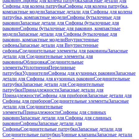
раковин
Сифоны для колена патрубка
Запасные детали для
Сифоны для колена патрубка
Сифоны для колена патрубка,
компактные модели
Запасные детали для Сифоны для колена
патрубка, компактные модели
Сифоны бутылочные для
раковин
Запасные детали для Сифоны бутылочные для
раковин
Сифоны бутылочные для раковин, компактные
модели
Запасные детали для Сифоны бутылочные для
раковин, компактные модели
Внутристенные
сифоны
Запасные детали для Внутристенные
сифоны
Соединительные элементы для раковины
Запасные
детали для Соединительные элементы для
раковины
Облицовка
Соединительные
элементы
Уплотнения
Переливные
патрубки
Удлинители
Сифоны для кухонных раковин
Запасные
детали для Сифоны для кухонных раковин
Соединительные
патрубки
Запасные детали для Соединительные
патрубки
Принадлежности
Запасные детали для
Принадлежности
Сифоны для приборов
Запасные детали для
Сифоны для приборов
Соединительные элементы
Запасные
детали для Соединительные
элементы
Принадлежности
Сифоны для сливных
раковин
Запасные детали для Сифоны для сливных
раковин
Сифоны
Запасные детали для
Сифоны
Соединительные патрубки
Запасные детали для
Соединительные патрубки
Донные клапаны
Запасные детали