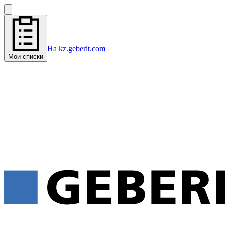
На kz.geberit.com
Мои списки