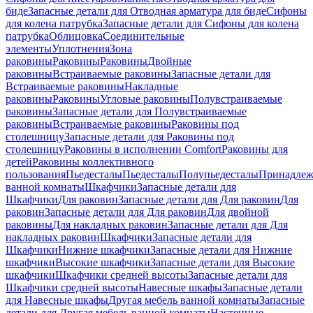
биде
Запасные детали для Отводная арматура для биде
Сифоны
для колена патрубка
Запасные детали для Сифоны для колена
патрубка
Облицовка
Соединительные
элементы
Уплотнения
Зона
раковины
Раковины
Раковины
Двойные
раковины
Встраиваемые раковины
Запасные детали для
Встраиваемые раковины
Накладные
раковины
Раковины
Угловые раковины
Полувстраиваемые
раковины
Запасные детали для Полувстраиваемые
раковины
Встраиваемые раковины
Раковины под
столешницу
Запасные детали для Раковины под
столешницу
Раковины в исполнении Comfort
Pаковины для
детей
Раковины коллективного
пользования
Пьедесталы
Пьедесталы
Полупьедесталы
Принадлеж
ванной комнаты
Шкафчики
Запасные детали для
Шкафчики
Для раковин
Запасные детали для Для раковин
Для
раковин
Запасные детали для Для раковин
Для двойной
раковины
Для накладных pаковин
Запасные детали для Для
накладных pаковин
Шкафчики
Запасные детали для
Шкафчики
Нижние шкафчики
Запасные детали для Нижние
шкафчики
Высокие шкафчики
Запасные детали для Высокие
шкафчики
Шкафчики средней высоты
Запасные детали для
Шкафчики средней высоты
Навесные шкафы
Запасные детали
для Навесные шкафы
Другая мебель ванной комнаты
Запасные
детали для Другая мебель ванной комнаты
Настенные