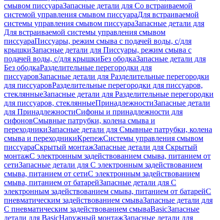
смывом писсуара
Запасные детали для Со встраиваемой
системой управления смывом писсуара
Для встраиваемой
системы управления смывом писсуара
Запасные детали для
Для встраиваемой системы управления смывом
писсуара
Писсуары, режим смыва с подачей воды, с/для
крышки
Запасные детали для Писсуары, режим смыва с
подачей воды, с/для крышки
Без ободка
Запасные детали для
Без ободка
Разделительные перегородки для
писсуаров
Запасные детали для Разделительные перегородки
для писсуаров
Разделительные перегородки для писсуаров,
стеклянные
Запасные детали для Разделительные перегородки
для писсуаров, стеклянные
Принадлежности
Запасные детали
для Принадлежности
Сифоны и принадлежности для
сифонов
Смывные патрубки, колена смыва и
переходники
Запасные детали для Смывные патрубки, колена
смыва и переходники
Крепеж
Системы управления смывом
писсуара
Скрытый монтаж
Запасные детали для Скрытый
монтаж
С электронным задействованием смыва, питанием от
сети
Запасные детали для С электронным задействованием
смыва, питанием от сети
С электронным задействованием
смыва, питанием от батарей
Запасные детали для С
электронным задействованием смыва, питанием от батарей
С
пневматическим задействованием смыва
Запасные детали для
С пневматическим задействованием смыва
Basic
Запасные
детали для Basic
Наружный монтаж
Запасные детали для