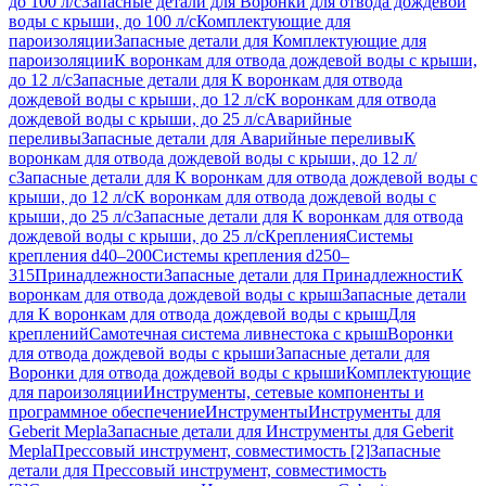
до 100 л/с
Запасные детали для Воронки для отвода дождевой
воды с крыши, до 100 л/с
Комплектующие для
пароизоляции
Запасные детали для Комплектующие для
пароизоляции
К воронкам для отвода дождевой воды с крыши,
до 12 л/с
Запасные детали для К воронкам для отвода
дождевой воды с крыши, до 12 л/с
К воронкам для отвода
дождевой воды с крыши, до 25 л/с
Аварийные
переливы
Запасные детали для Аварийные переливы
К
воронкам для отвода дождевой воды с крыши, до 12 л/
с
Запасные детали для К воронкам для отвода дождевой воды с
крыши, до 12 л/с
К воронкам для отвода дождевой воды с
крыши, до 25 л/с
Запасные детали для К воронкам для отвода
дождевой воды с крыши, до 25 л/с
Крепления
Системы
крепления d40–200
Системы крепления d250–
315
Принадлежности
Запасные детали для Принадлежности
К
воронкам для отвода дождевой воды с крыш
Запасные детали
для К воронкам для отвода дождевой воды с крыш
Для
креплений
Самотечная система ливнестока с крыш
Воронки
для отвода дождевой воды с крыши
Запасные детали для
Воронки для отвода дождевой воды с крыши
Комплектующие
для пароизоляции
Инструменты, сетевые компоненты и
программное обеспечение
Инструменты
Инструменты для
Geberit Mepla
Запасные детали для Инструменты для Geberit
Mepla
Прессовый инструмент, совместимость [2]
Запасные
детали для Прессовый инструмент, совместимость