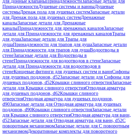
для Донные клапаны
Принадлежности
Запасные детали для
Принадлежности
Душевые системы и ванны
Душевые
системы
Дренаж пола для душевых систем
Запасные детали
для Дренаж пола для душевых систем
Дренажные
каналы
Запасные детали для Дренажные
каналы
Принадлежности для дренажных каналов
Запасные
детали для Принадлежности для дренажных каналов
Трапы
для душа
Запасные детали для Трапы для
душа
Принадлежности для трапов для душа
Запасные детали
для Принадлежности для трапов для душа
Водоотводы в
стене
Запасные детали для Водоотводы в
стене
Принадлежности для водоотводов в стене
Запасные
детали для Принадлежности для водоотводов в
стене
Концевые фитинги для душевых систем и ванн
Сифоны
для душевых поддонов, d52
Запасные детали для Сифоны для
душевых поддонов, d52
Крышки сливного отверстия
Запасные
детали для Крышки сливного отверстия
Отводная арматура
для душевых поддонов, d62
Крышки сливного
отверстия
Отводная арматура для душевых поддонов,
d90
Запасные детали для Отводная арматура для душевых
поддонов, d90
Крышки сливного отверстия
Запасные детали
для Крышки сливного отверстия
Отводная арматура для ванн,
d52
Запасные детали для Отводная арматура для ванн, d52
С
поворотным механизмом
Запасные детали для С поворотным
механизмом
Декоративные комплекты для поворотного