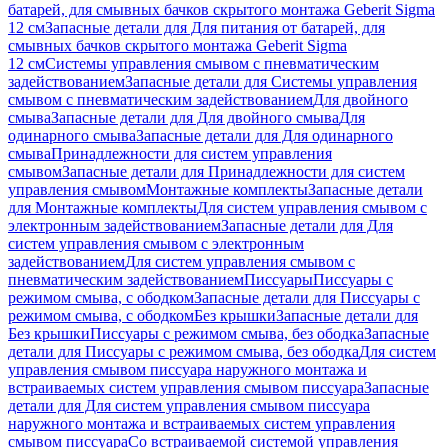
батарей, для смывных бачков скрытого монтажа Geberit Sigma
12 см
Запасные детали для Для питания от батарей, для
смывных бачков скрытого монтажа Geberit Sigma
12 см
Системы управления смывом с пневматическим
задействованием
Запасные детали для Системы управления
смывом с пневматическим задействованием
Для двойного
смыва
Запасные детали для Для двойного смыва
Для
одинарного смыва
Запасные детали для Для одинарного
смыва
Принадлежности для систем управления
смывом
Запасные детали для Принадлежности для систем
управления смывом
Монтажные комплекты
Запасные детали
для Монтажные комплекты
Для систем управления смывом с
электронным задействованием
Запасные детали для Для
систем управления смывом с электронным
задействованием
Для систем управления смывом с
пневматическим задействованием
Писсуары
Писсуары с
режимом смыва, с ободком
Запасные детали для Писсуары с
режимом смыва, с ободком
Без крышки
Запасные детали для
Без крышки
Писсуары с режимом смыва, без ободка
Запасные
детали для Писсуары с режимом смыва, без ободка
Для систем
управления смывом писсуара наружного монтажа и
встраиваемых систем управления смывом писсуара
Запасные
детали для Для систем управления смывом писсуара
наружного монтажа и встраиваемых систем управления
смывом писсуара
Со встраиваемой системой управления