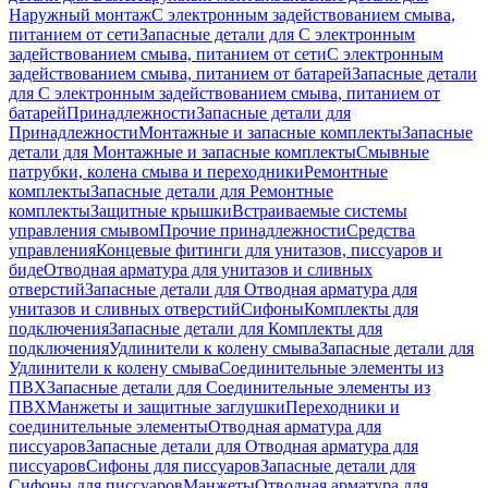
Наружный монтаж
С электронным задействованием смыва,
питанием от сети
Запасные детали для С электронным
задействованием смыва, питанием от сети
С электронным
задействованием смыва, питанием от батарей
Запасные детали
для С электронным задействованием смыва, питанием от
батарей
Принадлежности
Запасные детали для
Принадлежности
Монтажные и запасные комплекты
Запасные
детали для Монтажные и запасные комплекты
Смывные
патрубки, колена смыва и переходники
Ремонтные
комплекты
Запасные детали для Ремонтные
комплекты
Защитные крышки
Встраиваемые системы
управления смывом
Прочие принадлежности
Средства
управления
Концевые фитинги для унитазов, писсуаров и
биде
Отводная арматура для унитазов и сливных
отверстий
Запасные детали для Отводная арматура для
унитазов и сливных отверстий
Сифоны
Комплекты для
подключения
Запасные детали для Комплекты для
подключения
Удлинители к колену смыва
Запасные детали для
Удлинители к колену смыва
Соединительные элементы из
ПВХ
Запасные детали для Соединительные элементы из
ПВХ
Манжеты и защитные заглушки
Переходники и
соединительные элементы
Отводная арматура для
писсуаров
Запасные детали для Отводная арматура для
писсуаров
Cифоны для писсуаров
Запасные детали для
Cифоны для писсуаров
Манжеты
Отводная арматура для