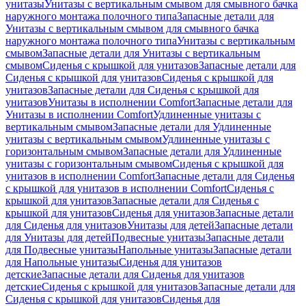
унитазы
Унитазы с вертикальным смывом для смывного бачка
наружного монтажа полочного типа
Запасные детали для
Унитазы с вертикальным смывом для смывного бачка
наружного монтажа полочного типа
Унитазы с вертикальным
смывом
Запасные детали для Унитазы с вертикальным
смывом
Сиденья с крышкой для унитазов
Запасные детали для
Сиденья с крышкой для унитазов
Сиденья с крышкой для
унитазов
Запасные детали для Сиденья с крышкой для
унитазов
Унитазы в исполнении Comfort
Запасные детали для
Унитазы в исполнении Comfort
Удлиненные унитазы с
вертикальным смывом
Запасные детали для Удлиненные
унитазы с вертикальным смывом
Удлиненные унитазы с
горизонтальным смывом
Запасные детали для Удлиненные
унитазы с горизонтальным смывом
Сиденья с крышкой для
унитазов в исполнении Comfort
Запасные детали для Сиденья
с крышкой для унитазов в исполнении Comfort
Сиденья с
крышкой для унитазов
Запасные детали для Сиденья с
крышкой для унитазов
Сиденья для унитазов
Запасные детали
для Сиденья для унитазов
Унитазы для детей
Запасные детали
для Унитазы для детей
Подвесные унитазы
Запасные детали
для Подвесные унитазы
Напольные унитазы
Запасные детали
для Напольные унитазы
Сиденья для унитазов
детские
Запасные детали для Сиденья для унитазов
детские
Сиденья с крышкой для унитазов
Запасные детали для
Сиденья с крышкой для унитазов
Сиденья для