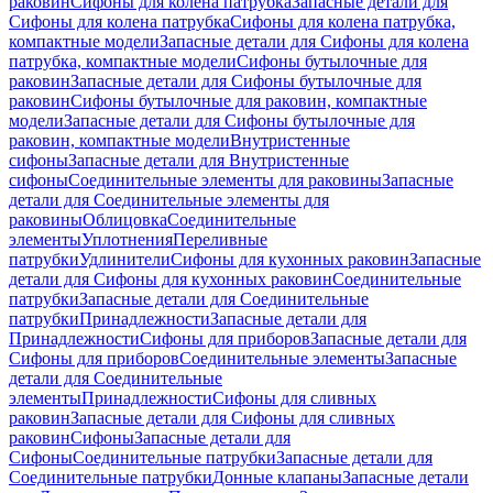
раковин
Сифоны для колена патрубка
Запасные детали для
Сифоны для колена патрубка
Сифоны для колена патрубка,
компактные модели
Запасные детали для Сифоны для колена
патрубка, компактные модели
Сифоны бутылочные для
раковин
Запасные детали для Сифоны бутылочные для
раковин
Сифоны бутылочные для раковин, компактные
модели
Запасные детали для Сифоны бутылочные для
раковин, компактные модели
Внутристенные
сифоны
Запасные детали для Внутристенные
сифоны
Соединительные элементы для раковины
Запасные
детали для Соединительные элементы для
раковины
Облицовка
Соединительные
элементы
Уплотнения
Переливные
патрубки
Удлинители
Сифоны для кухонных раковин
Запасные
детали для Сифоны для кухонных раковин
Соединительные
патрубки
Запасные детали для Соединительные
патрубки
Принадлежности
Запасные детали для
Принадлежности
Сифоны для приборов
Запасные детали для
Сифоны для приборов
Соединительные элементы
Запасные
детали для Соединительные
элементы
Принадлежности
Сифоны для сливных
раковин
Запасные детали для Сифоны для сливных
раковин
Сифоны
Запасные детали для
Сифоны
Соединительные патрубки
Запасные детали для
Соединительные патрубки
Донные клапаны
Запасные детали