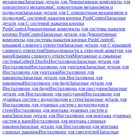
механизма
Запасные детали для Декоративные комплекты для
поворотного механизма
С поворотным механизмом и
подводом
Запасные детали для С поворотным механизмом и
подводом
С системой нажатия кнопки PushControl
Запасные
детали для С системой нажатия кнопки
PushControl
Декоративные комплекты для системы нажатия
кнопки PushControl
Запасные детали для Декоративные
комплекты для системы нажатия кнопки PushControl
С
крышкой сливного отверстия
Запасные детали для С крышкой
сливного отверстия
Принадлежности к отводной арматуре для
ванн
Крышки сливного отверстия
Монтажные и смывные
системы
Geberit Duofix
Инсталляции
Запасные детали для
Инсталляции
Инсталляции для унитазов
Запасные детали для
Инсталляции для унитазов
Инсталляции для
раковины
Запасные детали для Инсталляции для
раковины
Инсталляции для биде
Запасные детали для
Инсталляции для биде
Инсталляции для писсуаров
Запасные
детали для Инсталляции для писсуаров
Инсталляции для
душевых систем с водоотводом в стене
Запасные детали для
Инсталляции для душевых систем с водоотводом в
стене
Инсталляции для монтажа душевых систем и
ванн
Запасные детали для Инсталляции для монтажа душевых
систем и ванн
Инсталляции для монтажа сливных
раковин
Запасные детали для Инсталляции для монтажа
сливных раковин
Инсталляции для смесителей
Запасные