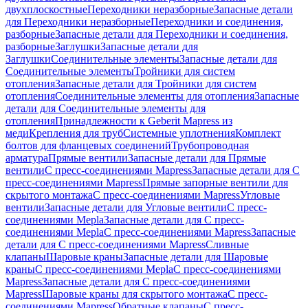
двухплоскостные
Переходники неразборные
Запасные детали
для Переходники неразборные
Переходники и соединения,
разборные
Запасные детали для Переходники и соединения,
разборные
Заглушки
Запасные детали для
Заглушки
Соединительные элементы
Запасные детали для
Соединительные элементы
Тройники для систем
отопления
Запасные детали для Тройники для систем
отопления
Соединительные элементы для отопления
Запасные
детали для Соединительные элементы для
отопления
Принадлежности к Geberit Mapress из
меди
Крепления для труб
Системные уплотнения
Комплект
болтов для фланцевых соединений
Трубопроводная
арматура
Прямые вентили
Запасные детали для Прямые
вентили
С пресс-соединениями Mapress
Запасные детали для С
пресс-соединениями Mapress
Прямые запорные вентили для
скрытого монтажа
С пресс-соединениями Mapress
Угловые
вентили
Запасные детали для Угловые вентили
С пресс-
соединениями Mepla
Запасные детали для С пресс-
соединениями Mepla
С пресс-соединениями Mapress
Запасные
детали для С пресс-соединениями Mapress
Сливные
клапаны
Шаровые краны
Запасные детали для Шаровые
краны
С пресс-соединениями Mepla
С пресс-соединениями
Mapress
Запасные детали для С пресс-соединениями
Mapress
Шаровые краны для скрытого монтажа
С пресс-
соединениями Mapress
Обратные клапаны
С пресс-