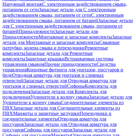
Наружный монтаж
С электронным задействованием смыва,
питанием от сети
Запасные детали для С электронным
задействованием смыва, питанием от сети
С электронным
задействованием смыва, питанием от батарей
Запасные детали
для С электронным задействованием смыва, питанием от
батарей
Принадлежности
Запасные детали для
Принадлежности
Монтажные и запасные комплекты
Запасные
детали для Монтажные и запасные комплекты
Смывные
патрубки, колена смыва и переходники
Ремонтные
комплекты
Запасные детали для Ремонтные
комплекты
Защитные крышки
Встраиваемые системы
управления смывом
Прочие принадлежности
Средства
управления
Концевые фитинги для унитазов, писсуаров и
биде
Отводная арматура для унитазов и сливных
отверстий
Запасные детали для Отводная арматура для
унитазов и сливных отверстий
Сифоны
Комплекты для
подключения
Запасные детали для Комплекты для
подключения
Удлинители к колену смыва
Запасные детали для
Удлинители к колену смыва
Соединительные элементы из
ПВХ
Запасные детали для Соединительные элементы из
ПВХ
Манжеты и защитные заглушки
Переходники и
соединительные элементы
Отводная арматура для
писсуаров
Запасные детали для Отводная арматура для
писсуаров
Cифоны для писсуаров
Запасные детали для
Cифоны для писсуаров
Манжеты
Отводная арматура для