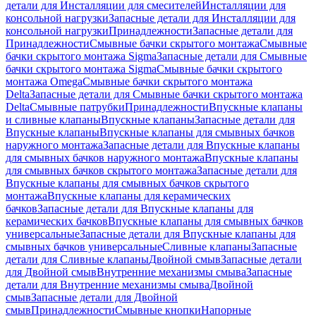
детали для Инсталляции для смесителей
Инсталляции для
консольной нагрузки
Запасные детали для Инсталляции для
консольной нагрузки
Принадлежности
Запасные детали для
Принадлежности
Смывные бачки скрытого монтажа
Смывные
бачки скрытого монтажа Sigma
Запасные детали для Смывные
бачки скрытого монтажа Sigma
Смывные бачки скрытого
монтажа Omega
Смывные бачки скрытого монтажа
Delta
Запасные детали для Смывные бачки скрытого монтажа
Delta
Смывные патрубки
Принадлежности
Впускные клапаны
и сливные клапаны
Впускные клапаны
Запасные детали для
Впускные клапаны
Впускные клапаны для смывных бачков
наружного монтажа
Запасные детали для Впускные клапаны
для смывных бачков наружного монтажа
Впускные клапаны
для смывных бачков скрытого монтажа
Запасные детали для
Впускные клапаны для смывных бачков скрытого
монтажа
Впускные клапаны для керамических
бачков
Запасные детали для Впускные клапаны для
керамических бачков
Впускные клапаны для смывных бачков
универсальные
Запасные детали для Впускные клапаны для
смывных бачков универсальные
Сливные клапаны
Запасные
детали для Сливные клапаны
Двойной смыв
Запасные детали
для Двойной смыв
Внутренние механизмы смыва
Запасные
детали для Внутренние механизмы смыва
Двойной
смыв
Запасные детали для Двойной
смыв
Принадлежности
Смывные кнопки
Напорные