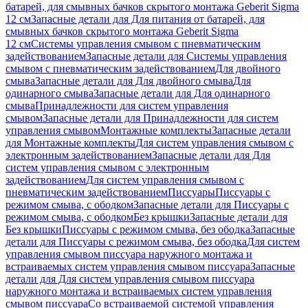
батарей, для смывных бачков скрытого монтажа Geberit Sigma
12 см
Запасные детали для Для питания от батарей, для
смывных бачков скрытого монтажа Geberit Sigma
12 см
Системы управления смывом с пневматическим
задействованием
Запасные детали для Системы управления
смывом с пневматическим задействованием
Для двойного
смыва
Запасные детали для Для двойного смыва
Для
одинарного смыва
Запасные детали для Для одинарного
смыва
Принадлежности для систем управления
смывом
Запасные детали для Принадлежности для систем
управления смывом
Монтажные комплекты
Запасные детали
для Монтажные комплекты
Для систем управления смывом с
электронным задействованием
Запасные детали для Для
систем управления смывом с электронным
задействованием
Для систем управления смывом с
пневматическим задействованием
Писсуары
Писсуары с
режимом смыва, с ободком
Запасные детали для Писсуары с
режимом смыва, с ободком
Без крышки
Запасные детали для
Без крышки
Писсуары с режимом смыва, без ободка
Запасные
детали для Писсуары с режимом смыва, без ободка
Для систем
управления смывом писсуара наружного монтажа и
встраиваемых систем управления смывом писсуара
Запасные
детали для Для систем управления смывом писсуара
наружного монтажа и встраиваемых систем управления
смывом писсуара
Со встраиваемой системой управления