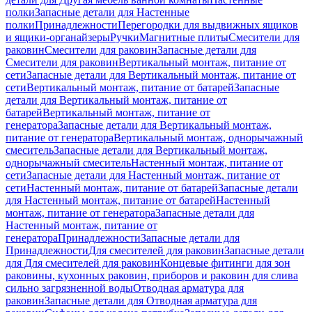
полки
Запасные детали для Настенные
полки
Принадлежности
Перегородки для выдвижных ящиков
и ящики-органайзеры
Ручки
Магнитные плиты
Смесители для
раковин
Смесители для раковин
Запасные детали для
Смесители для раковин
Вертикальный монтаж, питание от
сети
Запасные детали для Вертикальный монтаж, питание от
сети
Вертикальный монтаж, питание от батарей
Запасные
детали для Вертикальный монтаж, питание от
батарей
Вертикальный монтаж, питание от
генератора
Запасные детали для Вертикальный монтаж,
питание от генератора
Вертикальный монтаж, однорычажный
смеситель
Запасные детали для Вертикальный монтаж,
однорычажный смеситель
Настенный монтаж, питание от
сети
Запасные детали для Настенный монтаж, питание от
сети
Настенный монтаж, питание от батарей
Запасные детали
для Настенный монтаж, питание от батарей
Настенный
монтаж, питание от генератора
Запасные детали для
Настенный монтаж, питание от
генератора
Принадлежности
Запасные детали для
Принадлежности
Для смесителей для раковин
Запасные детали
для Для смесителей для раковин
Концевые фитинги для зон
раковины, кухонных раковин, приборов и раковин для слива
сильно загрязненной воды
Отводная арматура для
раковин
Запасные детали для Отводная арматура для