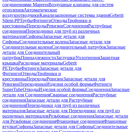
соединениями Mapress
Воздушные клапаны для систем
отопления
Автоматические
воздухоотводчики
Канализационные системы здания
Geberit
Silent-PP
Трубы
Фитинги
Отводы
Тройники и
крестовины
Переходы
Ревизии
Соединения
Раструбные
соединения
Переходники для труб из различных
материалов
Сифоны
Запасные детали для
Сифоны
Соединительные колена
Запасные детали для
Соединительные колена
Соединительный патрубок
Запасные
детали для Соединительный
патрубок
Принадлежности
Заглушки
Уплотнения
Защитная
крышка
Расходные материалы
Geberit
PE
Трубы
Фитинги
Запасные детали для
Фитинги
Отводы
Тройники и
крестовины
Переходы
Ревизии
Запасные детали для
Ревизии
Переходники
Изделия особой формы
Фитинги
SuperTube
Отводы
Изделия особой формы
Соединения
Запасные
детали для Соединения
Сварные соединения
Раструбные
соединения
Запасные детали для Раструбные
соединения
Переходники для труб из различных
материалов
Запасные детали для Переходники для труб из
различных материалов
Резьбовые соединения
Запасные детали
для Резьбовые соединения
Фланцевые соединения
Фланцевые
втулки
Сифоны
Запасные детали для Сифоны
Соединительные
колена
Запасные детали для Соединительные