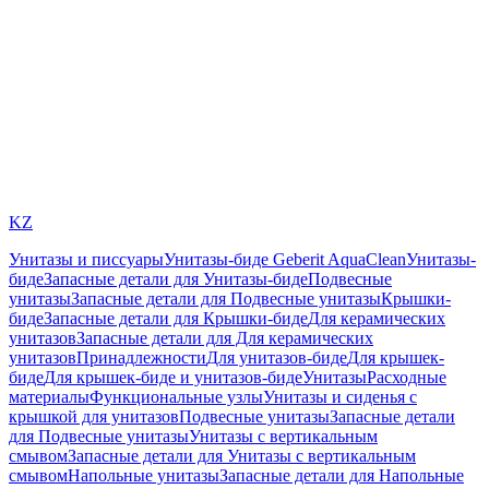
KZ
Унитазы и писсуары
Унитазы-биде Geberit AquaClean
Унитазы-
биде
Запасные детали для Унитазы-биде
Подвесные
унитазы
Запасные детали для Подвесные унитазы
Крышки-
биде
Запасные детали для Крышки-биде
Для керамических
унитазов
Запасные детали для Для керамических
унитазов
Принадлежности
Для унитазов-биде
Для крышек-
биде
Для крышек-биде и унитазов-биде
Унитазы
Расходные
материалы
Функциональные узлы
Унитазы и сиденья с
крышкой для унитазов
Подвесные унитазы
Запасные детали
для Подвесные унитазы
Унитазы с вертикальным
смывом
Запасные детали для Унитазы с вертикальным
смывом
Напольные унитазы
Запасные детали для Напольные