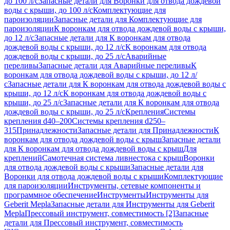
до 100 л/с
Запасные детали для Воронки для отвода дождевой
воды с крыши, до 100 л/с
Комплектующие для
пароизоляции
Запасные детали для Комплектующие для
пароизоляции
К воронкам для отвода дождевой воды с крыши,
до 12 л/с
Запасные детали для К воронкам для отвода
дождевой воды с крыши, до 12 л/с
К воронкам для отвода
дождевой воды с крыши, до 25 л/с
Аварийные
переливы
Запасные детали для Аварийные переливы
К
воронкам для отвода дождевой воды с крыши, до 12 л/
с
Запасные детали для К воронкам для отвода дождевой воды с
крыши, до 12 л/с
К воронкам для отвода дождевой воды с
крыши, до 25 л/с
Запасные детали для К воронкам для отвода
дождевой воды с крыши, до 25 л/с
Крепления
Системы
крепления d40–200
Системы крепления d250–
315
Принадлежности
Запасные детали для Принадлежности
К
воронкам для отвода дождевой воды с крыш
Запасные детали
для К воронкам для отвода дождевой воды с крыш
Для
креплений
Самотечная система ливнестока с крыш
Воронки
для отвода дождевой воды с крыши
Запасные детали для
Воронки для отвода дождевой воды с крыши
Комплектующие
для пароизоляции
Инструменты, сетевые компоненты и
программное обеспечение
Инструменты
Инструменты для
Geberit Mepla
Запасные детали для Инструменты для Geberit
Mepla
Прессовый инструмент, совместимость [2]
Запасные
детали для Прессовый инструмент, совместимость