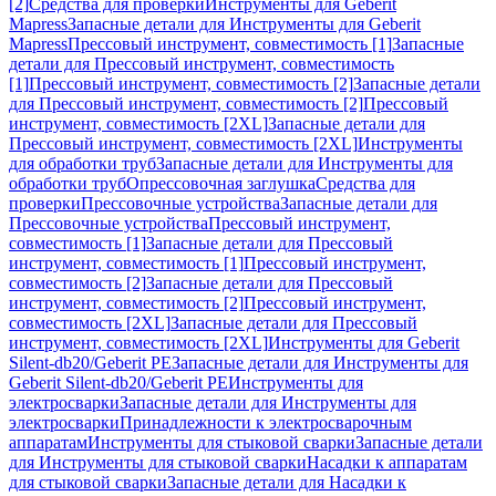
[2]
Средства для проверки
Инструменты для Geberit
Mapress
Запасные детали для Инструменты для Geberit
Mapress
Прессовый инструмент, совместимость [1]
Запасные
детали для Прессовый инструмент, совместимость
[1]
Прессовый инструмент, совместимость [2]
Запасные детали
для Прессовый инструмент, совместимость [2]
Прессовый
инструмент, совместимость [2XL]
Запасные детали для
Прессовый инструмент, совместимость [2XL]
Инструменты
для обработки труб
Запасные детали для Инструменты для
обработки труб
Опрессовочная заглушка
Средства для
проверки
Прессовочные устройства
Запасные детали для
Прессовочные устройства
Прессовый инструмент,
совместимость [1]
Запасные детали для Прессовый
инструмент, совместимость [1]
Прессовый инструмент,
совместимость [2]
Запасные детали для Прессовый
инструмент, совместимость [2]
Прессовый инструмент,
совместимость [2XL]
Запасные детали для Прессовый
инструмент, совместимость [2XL]
Инструменты для Geberit
Silent-db20/Geberit PE
Запасные детали для Инструменты для
Geberit Silent-db20/Geberit PE
Инструменты для
электросварки
Запасные детали для Инструменты для
электросварки
Принадлежности к электросварочным
аппаратам
Инструменты для стыковой сварки
Запасные детали
для Инструменты для стыковой сварки
Насадки к аппаратам
для стыковой сварки
Запасные детали для Насадки к