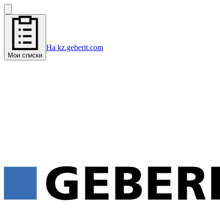
На kz.geberit.com
Мои списки