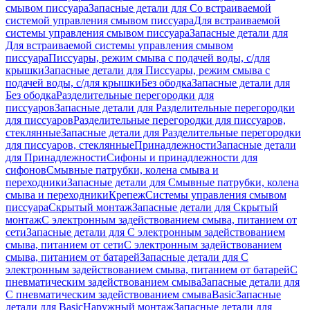
смывом писсуара
Запасные детали для Со встраиваемой
системой управления смывом писсуара
Для встраиваемой
системы управления смывом писсуара
Запасные детали для
Для встраиваемой системы управления смывом
писсуара
Писсуары, режим смыва с подачей воды, с/для
крышки
Запасные детали для Писсуары, режим смыва с
подачей воды, с/для крышки
Без ободка
Запасные детали для
Без ободка
Разделительные перегородки для
писсуаров
Запасные детали для Разделительные перегородки
для писсуаров
Разделительные перегородки для писсуаров,
стеклянные
Запасные детали для Разделительные перегородки
для писсуаров, стеклянные
Принадлежности
Запасные детали
для Принадлежности
Сифоны и принадлежности для
сифонов
Смывные патрубки, колена смыва и
переходники
Запасные детали для Смывные патрубки, колена
смыва и переходники
Крепеж
Системы управления смывом
писсуара
Скрытый монтаж
Запасные детали для Скрытый
монтаж
С электронным задействованием смыва, питанием от
сети
Запасные детали для С электронным задействованием
смыва, питанием от сети
С электронным задействованием
смыва, питанием от батарей
Запасные детали для С
электронным задействованием смыва, питанием от батарей
С
пневматическим задействованием смыва
Запасные детали для
С пневматическим задействованием смыва
Basic
Запасные
детали для Basic
Наружный монтаж
Запасные детали для