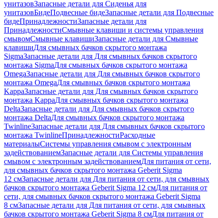
унитазов
Запасные детали для Сиденья для
унитазов
Биде
Подвесные биде
Запасные детали для Подвесные
биде
Принадлежности
Запасные детали для
Принадлежности
Смывные клавиши и системы управления
смывом
Смывные клавиши
Запасные детали для Смывные
клавиши
Для смывных бачков скрытого монтажа
Sigma
Запасные детали для Для смывных бачков скрытого
монтажа Sigma
Для смывных бачков скрытого монтажа
Omega
Запасные детали для Для смывных бачков скрытого
монтажа Omega
Для смывных бачков скрытого монтажа
Kappa
Запасные детали для Для смывных бачков скрытого
монтажа Kappa
Для смывных бачков скрытого монтажа
Delta
Запасные детали для Для смывных бачков скрытого
монтажа Delta
Для смывных бачков скрытого монтажа
Twinline
Запасные детали для Для смывных бачков скрытого
монтажа Twinline
Принадлежности
Расходные
материалы
Системы управления смывом с электронным
задействованием
Запасные детали для Системы управления
смывом с электронным задействованием
Для питания от сети,
для смывных бачков скрытого монтажа Geberit Sigma
12 см
Запасные детали для Для питания от сети, для смывных
бачков скрытого монтажа Geberit Sigma 12 см
Для питания от
сети, для смывных бачков скрытого монтажа Geberit Sigma
8 см
Запасные детали для Для питания от сети, для смывных
бачков скрытого монтажа Geberit Sigma 8 см
Для питания от