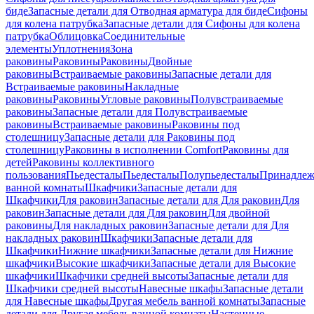
биде
Запасные детали для Отводная арматура для биде
Сифоны
для колена патрубка
Запасные детали для Сифоны для колена
патрубка
Облицовка
Соединительные
элементы
Уплотнения
Зона
раковины
Раковины
Раковины
Двойные
раковины
Встраиваемые раковины
Запасные детали для
Встраиваемые раковины
Накладные
раковины
Раковины
Угловые раковины
Полувстраиваемые
раковины
Запасные детали для Полувстраиваемые
раковины
Встраиваемые раковины
Раковины под
столешницу
Запасные детали для Раковины под
столешницу
Раковины в исполнении Comfort
Pаковины для
детей
Раковины коллективного
пользования
Пьедесталы
Пьедесталы
Полупьедесталы
Принадлеж
ванной комнаты
Шкафчики
Запасные детали для
Шкафчики
Для раковин
Запасные детали для Для раковин
Для
раковин
Запасные детали для Для раковин
Для двойной
раковины
Для накладных pаковин
Запасные детали для Для
накладных pаковин
Шкафчики
Запасные детали для
Шкафчики
Нижние шкафчики
Запасные детали для Нижние
шкафчики
Высокие шкафчики
Запасные детали для Высокие
шкафчики
Шкафчики средней высоты
Запасные детали для
Шкафчики средней высоты
Навесные шкафы
Запасные детали
для Навесные шкафы
Другая мебель ванной комнаты
Запасные
детали для Другая мебель ванной комнаты
Настенные