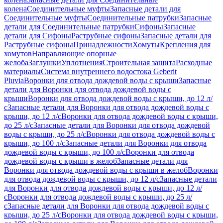
колена
Соединительные муфты
Запасные детали для
Соединительные муфты
Соединительные патрубки
Запасные
детали для Соединительные патрубки
Сифоны
Запасные
детали для Сифоны
Раструбные сифоны
Запасные детали для
Раструбные сифоны
Принадлежности
Хомуты
Крепления для
хомутов
Направляющие опорные
желоба
Заглушки
Уплотнения
Строительная защита
Расходные
материалы
Система внутреннего водостока Geberit
Pluvia
Воронки для отвода дождевой воды с крыши
Запасные
детали для Воронки для отвода дождевой воды с
крыши
Воронки для отвода дождевой воды с крыши, до 12 л/
с
Запасные детали для Воронки для отвода дождевой воды с
крыши, до 12 л/с
Воронки для отвода дождевой воды с крыши,
до 25 л/с
Запасные детали для Воронки для отвода дождевой
воды с крыши, до 25 л/с
Воронки для отвода дождевой воды с
крыши, до 100 л/с
Запасные детали для Воронки для отвода
дождевой воды с крыши, до 100 л/с
Воронки для отвода
дождевой воды с крыши в желоб
Запасные детали для
Воронки для отвода дождевой воды с крыши в желоб
Воронки
для отвода дождевой воды с крыши, до 12 л/с
Запасные детали
для Воронки для отвода дождевой воды с крыши, до 12 л/
с
Воронки для отвода дождевой воды с крыши, до 25 л/
с
Запасные детали для Воронки для отвода дождевой воды с
крыши, до 25 л/с
Воронки для отвода дождевой воды с крыши,