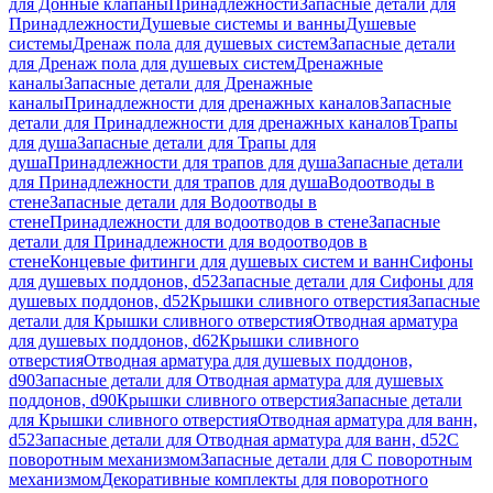
для Донные клапаны
Принадлежности
Запасные детали для
Принадлежности
Душевые системы и ванны
Душевые
системы
Дренаж пола для душевых систем
Запасные детали
для Дренаж пола для душевых систем
Дренажные
каналы
Запасные детали для Дренажные
каналы
Принадлежности для дренажных каналов
Запасные
детали для Принадлежности для дренажных каналов
Трапы
для душа
Запасные детали для Трапы для
душа
Принадлежности для трапов для душа
Запасные детали
для Принадлежности для трапов для душа
Водоотводы в
стене
Запасные детали для Водоотводы в
стене
Принадлежности для водоотводов в стене
Запасные
детали для Принадлежности для водоотводов в
стене
Концевые фитинги для душевых систем и ванн
Сифоны
для душевых поддонов, d52
Запасные детали для Сифоны для
душевых поддонов, d52
Крышки сливного отверстия
Запасные
детали для Крышки сливного отверстия
Отводная арматура
для душевых поддонов, d62
Крышки сливного
отверстия
Отводная арматура для душевых поддонов,
d90
Запасные детали для Отводная арматура для душевых
поддонов, d90
Крышки сливного отверстия
Запасные детали
для Крышки сливного отверстия
Отводная арматура для ванн,
d52
Запасные детали для Отводная арматура для ванн, d52
С
поворотным механизмом
Запасные детали для С поворотным
механизмом
Декоративные комплекты для поворотного