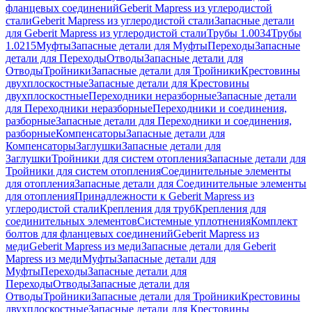
фланцевых соединений
Geberit Mapress из углеродистой
стали
Geberit Mapress из углеродистой стали
Запасные детали
для Geberit Mapress из углеродистой стали
Трубы 1.0034
Трубы
1.0215
Муфты
Запасные детали для Муфты
Переходы
Запасные
детали для Переходы
Отводы
Запасные детали для
Отводы
Тройники
Запасные детали для Тройники
Крестовины
двухплоскостные
Запасные детали для Крестовины
двухплоскостные
Переходники неразборные
Запасные детали
для Переходники неразборные
Переходники и соединения,
разборные
Запасные детали для Переходники и соединения,
разборные
Компенсаторы
Запасные детали для
Компенсаторы
Заглушки
Запасные детали для
Заглушки
Тройники для систем отопления
Запасные детали для
Тройники для систем отопления
Соединительные элементы
для отопления
Запасные детали для Соединительные элементы
для отопления
Принадлежности к Geberit Mapress из
углеродистой стали
Крепления для труб
Крепления для
соединительных элементов
Системные уплотнения
Комплект
болтов для фланцевых соединений
Geberit Mapress из
меди
Geberit Mapress из меди
Запасные детали для Geberit
Mapress из меди
Муфты
Запасные детали для
Муфты
Переходы
Запасные детали для
Переходы
Отводы
Запасные детали для
Отводы
Тройники
Запасные детали для Тройники
Крестовины
двухплоскостные
Запасные детали для Крестовины