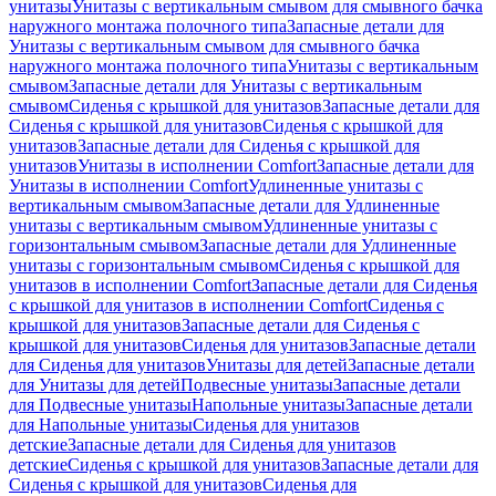
унитазы
Унитазы с вертикальным смывом для смывного бачка
наружного монтажа полочного типа
Запасные детали для
Унитазы с вертикальным смывом для смывного бачка
наружного монтажа полочного типа
Унитазы с вертикальным
смывом
Запасные детали для Унитазы с вертикальным
смывом
Сиденья с крышкой для унитазов
Запасные детали для
Сиденья с крышкой для унитазов
Сиденья с крышкой для
унитазов
Запасные детали для Сиденья с крышкой для
унитазов
Унитазы в исполнении Comfort
Запасные детали для
Унитазы в исполнении Comfort
Удлиненные унитазы с
вертикальным смывом
Запасные детали для Удлиненные
унитазы с вертикальным смывом
Удлиненные унитазы с
горизонтальным смывом
Запасные детали для Удлиненные
унитазы с горизонтальным смывом
Сиденья с крышкой для
унитазов в исполнении Comfort
Запасные детали для Сиденья
с крышкой для унитазов в исполнении Comfort
Сиденья с
крышкой для унитазов
Запасные детали для Сиденья с
крышкой для унитазов
Сиденья для унитазов
Запасные детали
для Сиденья для унитазов
Унитазы для детей
Запасные детали
для Унитазы для детей
Подвесные унитазы
Запасные детали
для Подвесные унитазы
Напольные унитазы
Запасные детали
для Напольные унитазы
Сиденья для унитазов
детские
Запасные детали для Сиденья для унитазов
детские
Сиденья с крышкой для унитазов
Запасные детали для
Сиденья с крышкой для унитазов
Сиденья для