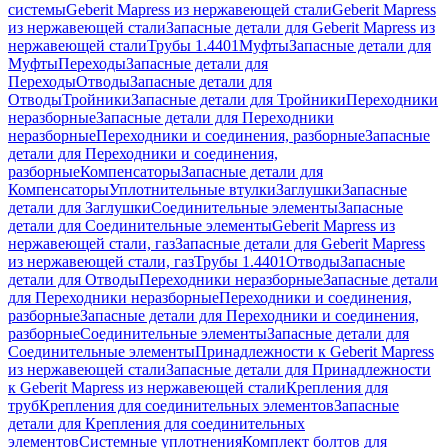
системы
Geberit Mapress из нержавеющей стали
Geberit Mapress
из нержавеющей стали
Запасные детали для Geberit Mapress из
нержавеющей стали
Трубы 1.4401
Муфты
Запасные детали для
Муфты
Переходы
Запасные детали для
Переходы
Отводы
Запасные детали для
Отводы
Тройники
Запасные детали для Тройники
Переходники
неразборные
Запасные детали для Переходники
неразборные
Переходники и соединения, разборные
Запасные
детали для Переходники и соединения,
разборные
Компенсаторы
Запасные детали для
Компенсаторы
Уплотнительные втулки
Заглушки
Запасные
детали для Заглушки
Соединительные элементы
Запасные
детали для Соединительные элементы
Geberit Mapress из
нержавеющей стали, газ
Запасные детали для Geberit Mapress
из нержавеющей стали, газ
Трубы 1.4401
Отводы
Запасные
детали для Отводы
Переходники неразборные
Запасные детали
для Переходники неразборные
Переходники и соединения,
разборные
Запасные детали для Переходники и соединения,
разборные
Соединительные элементы
Запасные детали для
Соединительные элементы
Принадлежности к Geberit Mapress
из нержавеющей стали
Запасные детали для Принадлежности
к Geberit Mapress из нержавеющей стали
Крепления для
труб
Крепления для соединительных элементов
Запасные
детали для Крепления для соединительных
элементов
Системные уплотнения
Комплект болтов для