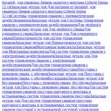
батарей, для смывных бачков скрытого монтажа Geberit Sigma
12 см
Запасные детали для Для питания от батарей, для
смывных бачков скрытого монтажа Geberit Sigma
12 см
Системы управления смывом с пневматическим
задействованием
Запасные детали для Системы управления
смывом с пневматическим задействованием
Для двойного
смыва
Запасные детали для Для двойного смыва
Для
одинарного смыва
Запасные детали для Для одинарного
смыва
Принадлежности для систем управления
смывом
Запасные детали для Принадлежности для систем
управления смывом
Монтажные комплекты
Запасные детали
для Монтажные комплекты
Для систем управления смывом с
электронным задействованием
Запасные детали для Для
систем управления смывом с электронным
задействованием
Для систем управления смывом с
пневматическим задействованием
Писсуары
Писсуары с
режимом смыва, с ободком
Запасные детали для Писсуары с
режимом смыва, с ободком
Без крышки
Запасные детали для
Без крышки
Писсуары с режимом смыва, без ободка
Запасные
детали для Писсуары с режимом смыва, без ободка
Для систем
управления смывом писсуара наружного монтажа и
встраиваемых систем управления смывом писсуара
Запасные
детали для Для систем управления смывом писсуара
наружного монтажа и встраиваемых систем управления
смывом писсуара
Со встраиваемой системой управления