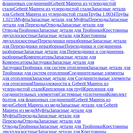
фланцевых соединений
Geberit Mapress из углеродистой
стали
Geberit Mapress из углеродистой стали
Запасные детали
для Geberit Mapress из углеродистой стали
Трубы 1.0034
Трубы
1.0215
Муфты
Запасные детали для Муфты
Переходы
Запасные
детали для Переходы
Отводы
Запасные детали для
Отводы
Тройники
Запасные детали для Тройники
Крестовины
двухплоскостные
Запасные детали для Крестовины
двухплоскостные
Переходники неразборные
Запасные детали
для Переходники неразборные
Переходники и соединения,
разборные
Запасные детали для Переходники и соединения,
разборные
Компенсаторы
Запасные детали для
Компенсаторы
Заглушки
Запасные детали для
Заглушки
Тройники для систем отопления
Запасные детали для
Тройники для систем отопления
Соединительные элементы
для отопления
Запасные детали для Соединительные элементы
для отопления
Принадлежности к Geberit Mapress из
углеродистой стали
Крепления для труб
Крепления для
соединительных элементов
Системные уплотнения
Комплект
болтов для фланцевых соединений
Geberit Mapress из
меди
Geberit Mapress из меди
Запасные детали для Geberit
Mapress из меди
Муфты
Запасные детали для
Муфты
Переходы
Запасные детали для
Переходы
Отводы
Запасные детали для
Отводы
Тройники
Запасные детали для Тройники
Крестовины
двухплоскостные
Запасные детали для Крестовины