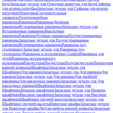
биде
Запасные детали для Отводная арматура для биде
Сифоны
для колена патрубка
Запасные детали для Сифоны для колена
патрубка
Облицовка
Соединительные
элементы
Уплотнения
Зона
раковины
Раковины
Раковины
Двойные
раковины
Встраиваемые раковины
Запасные детали для
Встраиваемые раковины
Накладные
раковины
Раковины
Угловые раковины
Полувстраиваемые
раковины
Запасные детали для Полувстраиваемые
раковины
Встраиваемые раковины
Раковины под
столешницу
Запасные детали для Раковины под
столешницу
Раковины в исполнении Comfort
Pаковины для
детей
Раковины коллективного
пользования
Пьедесталы
Пьедесталы
Полупьедесталы
Принадлеж
ванной комнаты
Шкафчики
Запасные детали для
Шкафчики
Для раковин
Запасные детали для Для раковин
Для
раковин
Запасные детали для Для раковин
Для двойной
раковины
Для накладных pаковин
Запасные детали для Для
накладных pаковин
Шкафчики
Запасные детали для
Шкафчики
Нижние шкафчики
Запасные детали для Нижние
шкафчики
Высокие шкафчики
Запасные детали для Высокие
шкафчики
Шкафчики средней высоты
Запасные детали для
Шкафчики средней высоты
Навесные шкафы
Запасные детали
для Навесные шкафы
Другая мебель ванной комнаты
Запасные
детали для Другая мебель ванной комнаты
Настенные