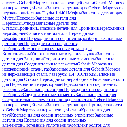
системы
Geberit Mapress из нержавеющей стали
Geberit Mapress
из нержавеющей стали
Запасные детали для Geberit Mapress из
нержавеющей стали
Трубы 1.4401
Муфты
Запасные детали для
Муфты
Переходы
Запасные детали для
Переходы
Отводы
Запасные детали для
Отводы
Тройники
Запасные детали для Тройники
Переходники
неразборные
Запасные детали для Переходники
неразборные
Переходники и соединения, разборные
Запасные
детали для Переходники и соединения,
разборные
Компенсаторы
Запасные детали для
Компенсаторы
Уплотнительные втулки
Заглушки
Запасные
детали для Заглушки
Соединительные элементы
Запасные
детали для Соединительные элементы
Geberit Mapress из
нержавеющей стали, газ
Запасные детали для Geberit Mapress
из нержавеющей стали, газ
Трубы 1.4401
Отводы
Запасные
детали для Отводы
Переходники неразборные
Запасные детали
для Переходники неразборные
Переходники и соединения,
разборные
Запасные детали для Переходники и соединения,
разборные
Соединительные элементы
Запасные детали для
Соединительные элементы
Принадлежности к Geberit Mapress
из нержавеющей стали
Запасные детали для Принадлежности
к Geberit Mapress из нержавеющей стали
Крепления для
труб
Крепления для соединительных элементов
Запасные
детали для Крепления для соединительных
элементов
Системные уплотнения
Комплект болтов для