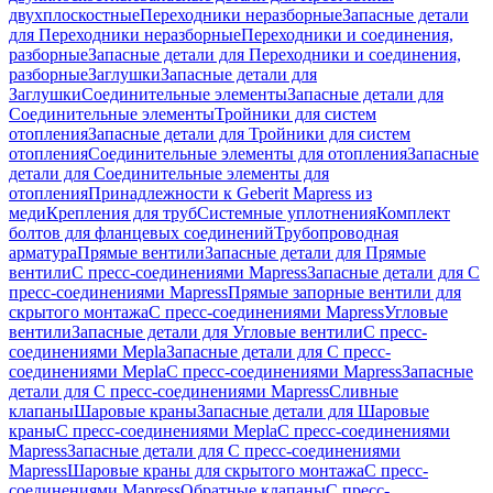
двухплоскостные
Переходники неразборные
Запасные детали
для Переходники неразборные
Переходники и соединения,
разборные
Запасные детали для Переходники и соединения,
разборные
Заглушки
Запасные детали для
Заглушки
Соединительные элементы
Запасные детали для
Соединительные элементы
Тройники для систем
отопления
Запасные детали для Тройники для систем
отопления
Соединительные элементы для отопления
Запасные
детали для Соединительные элементы для
отопления
Принадлежности к Geberit Mapress из
меди
Крепления для труб
Системные уплотнения
Комплект
болтов для фланцевых соединений
Трубопроводная
арматура
Прямые вентили
Запасные детали для Прямые
вентили
С пресс-соединениями Mapress
Запасные детали для С
пресс-соединениями Mapress
Прямые запорные вентили для
скрытого монтажа
С пресс-соединениями Mapress
Угловые
вентили
Запасные детали для Угловые вентили
С пресс-
соединениями Mepla
Запасные детали для С пресс-
соединениями Mepla
С пресс-соединениями Mapress
Запасные
детали для С пресс-соединениями Mapress
Сливные
клапаны
Шаровые краны
Запасные детали для Шаровые
краны
С пресс-соединениями Mepla
С пресс-соединениями
Mapress
Запасные детали для С пресс-соединениями
Mapress
Шаровые краны для скрытого монтажа
С пресс-
соединениями Mapress
Обратные клапаны
С пресс-