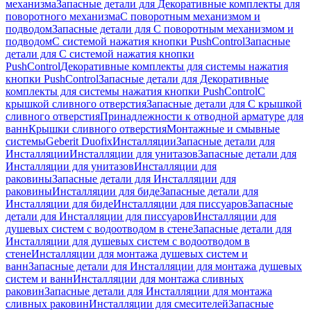
механизма
Запасные детали для Декоративные комплекты для
поворотного механизма
С поворотным механизмом и
подводом
Запасные детали для С поворотным механизмом и
подводом
С системой нажатия кнопки PushControl
Запасные
детали для С системой нажатия кнопки
PushControl
Декоративные комплекты для системы нажатия
кнопки PushControl
Запасные детали для Декоративные
комплекты для системы нажатия кнопки PushControl
С
крышкой сливного отверстия
Запасные детали для С крышкой
сливного отверстия
Принадлежности к отводной арматуре для
ванн
Крышки сливного отверстия
Монтажные и смывные
системы
Geberit Duofix
Инсталляции
Запасные детали для
Инсталляции
Инсталляции для унитазов
Запасные детали для
Инсталляции для унитазов
Инсталляции для
раковины
Запасные детали для Инсталляции для
раковины
Инсталляции для биде
Запасные детали для
Инсталляции для биде
Инсталляции для писсуаров
Запасные
детали для Инсталляции для писсуаров
Инсталляции для
душевых систем с водоотводом в стене
Запасные детали для
Инсталляции для душевых систем с водоотводом в
стене
Инсталляции для монтажа душевых систем и
ванн
Запасные детали для Инсталляции для монтажа душевых
систем и ванн
Инсталляции для монтажа сливных
раковин
Запасные детали для Инсталляции для монтажа
сливных раковин
Инсталляции для смесителей
Запасные