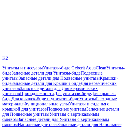
KZ
Унитазы и писсуары
Унитазы-биде Geberit AquaClean
Унитазы-
биде
Запасные детали для Унитазы-биде
Подвесные
унитазы
Запасные детали для Подвесные унитазы
Крышки-
биде
Запасные детали для Крышки-биде
Для керамических
унитазов
Запасные детали для Для керамических
унитазов
Принадлежности
Для унитазов-биде
Для крышек-
биде
Для крышек-биде и унитазов-биде
Унитазы
Расходные
материалы
Функциональные узлы
Унитазы и сиденья с
крышкой для унитазов
Подвесные унитазы
Запасные детали
для Подвесные унитазы
Унитазы с вертикальным
смывом
Запасные детали для Унитазы с вертикальным
смывом
Напольные унитазы
Запасные детали для Напольные