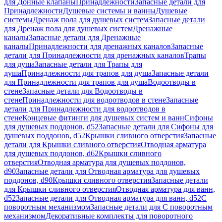
для Донные клапаны
Принадлежности
Запасные детали для
Принадлежности
Душевые системы и ванны
Душевые
системы
Дренаж пола для душевых систем
Запасные детали
для Дренаж пола для душевых систем
Дренажные
каналы
Запасные детали для Дренажные
каналы
Принадлежности для дренажных каналов
Запасные
детали для Принадлежности для дренажных каналов
Трапы
для душа
Запасные детали для Трапы для
душа
Принадлежности для трапов для душа
Запасные детали
для Принадлежности для трапов для душа
Водоотводы в
стене
Запасные детали для Водоотводы в
стене
Принадлежности для водоотводов в стене
Запасные
детали для Принадлежности для водоотводов в
стене
Концевые фитинги для душевых систем и ванн
Сифоны
для душевых поддонов, d52
Запасные детали для Сифоны для
душевых поддонов, d52
Крышки сливного отверстия
Запасные
детали для Крышки сливного отверстия
Отводная арматура
для душевых поддонов, d62
Крышки сливного
отверстия
Отводная арматура для душевых поддонов,
d90
Запасные детали для Отводная арматура для душевых
поддонов, d90
Крышки сливного отверстия
Запасные детали
для Крышки сливного отверстия
Отводная арматура для ванн,
d52
Запасные детали для Отводная арматура для ванн, d52
С
поворотным механизмом
Запасные детали для С поворотным
механизмом
Декоративные комплекты для поворотного