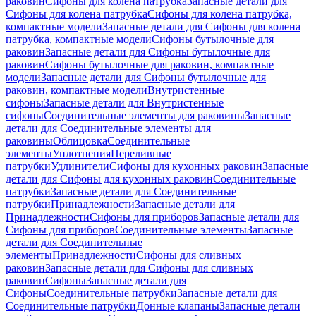
раковин
Сифоны для колена патрубка
Запасные детали для
Сифоны для колена патрубка
Сифоны для колена патрубка,
компактные модели
Запасные детали для Сифоны для колена
патрубка, компактные модели
Сифоны бутылочные для
раковин
Запасные детали для Сифоны бутылочные для
раковин
Сифоны бутылочные для раковин, компактные
модели
Запасные детали для Сифоны бутылочные для
раковин, компактные модели
Внутристенные
сифоны
Запасные детали для Внутристенные
сифоны
Соединительные элементы для раковины
Запасные
детали для Соединительные элементы для
раковины
Облицовка
Соединительные
элементы
Уплотнения
Переливные
патрубки
Удлинители
Сифоны для кухонных раковин
Запасные
детали для Сифоны для кухонных раковин
Соединительные
патрубки
Запасные детали для Соединительные
патрубки
Принадлежности
Запасные детали для
Принадлежности
Сифоны для приборов
Запасные детали для
Сифоны для приборов
Соединительные элементы
Запасные
детали для Соединительные
элементы
Принадлежности
Сифоны для сливных
раковин
Запасные детали для Сифоны для сливных
раковин
Сифоны
Запасные детали для
Сифоны
Соединительные патрубки
Запасные детали для
Соединительные патрубки
Донные клапаны
Запасные детали