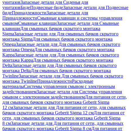
унитазов
Запасные детали для Сиденья для
унитазов
Биде
Подвесные биде
Запасные детали для Подвесные
биде
Принадлежности
Запасные детали для
Принадлежности
Смывные клавиши и системы управления
смывом
Смывные клавиши
Запасные детали для Смывные
клавиши
Для смывных бачков скрытого монтажа
Sigma
Запасные детали для Для смывных бачков скрытого
монтажа Sigma
Для смывных бачков скрытого монтажа
Omega
Запасные детали для Для смывных бачков скрытого
монтажа Omega
Для смывных бачков скрытого монтажа
Kappa
Запасные детали для Для смывных бачков скрытого
монтажа Kappa
Для смывных бачков скрытого монтажа
Delta
Запасные детали для Для смывных бачков скрытого
монтажа Delta
Для смывных бачков скрытого монтажа
Twinline
Запасные детали для Для смывных бачков скрытого
монтажа Twinline
Принадлежности
Расходные
материалы
Системы управления смывом с электронным
задействованием
Запасные детали для Системы управления
смывом с электронным задействованием
Для питания от сети,
для смывных бачков скрытого монтажа Geberit Sigma
12 см
Запасные детали для Для питания от сети, для смывных
бачков скрытого монтажа Geberit Sigma 12 см
Для питания от
сети, для смывных бачков скрытого монтажа Geberit Sigma
8 см
Запасные детали для Для питания от сети, для смывных
бачков скрытого монтажа Geberit Sigma 8 см
Для питания от