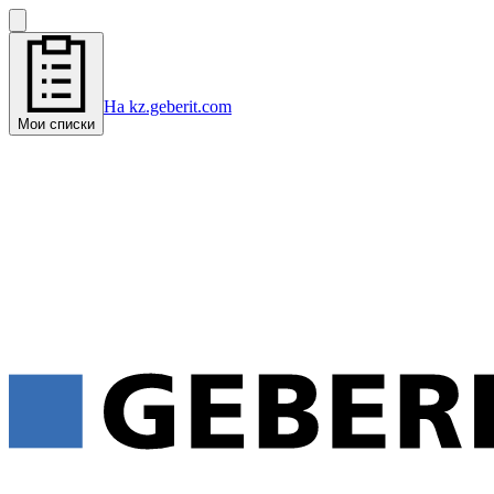
На kz.geberit.com
Мои списки