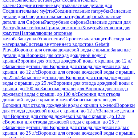
колена
Соединительные муфты
Запасные детали для
Соединительные муфты
Соединительные патрубки
Запасные
детали для Соединительные патрубки
Сифоны
Запасные
детали для Сифоны
Раструбные сифоны
Запасные детали для
Раструбные сифоны
Принадлежности
Хомуты
Крепления для
хомутов
Направляющие опорные
желоба
Заглушки
Уплотнения
Строительная защита
Расходные
материалы
Система внутреннего водостока Geberit
Pluvia
Воронки для отвода дождевой воды с крыши
Запасные
детали для Воронки для отвода дождевой воды с
крыши
Воронки для отвода дождевой воды с крыши, до 12 л/
с
Запасные детали для Воронки для отвода дождевой воды с
крыши, до 12 л/с
Воронки для отвода дождевой воды с крыши,
до 25 л/с
Запасные детали для Воронки для отвода дождевой
воды с крыши, до 25 л/с
Воронки для отвода дождевой воды с
крыши, до 100 л/с
Запасные детали для Воронки для отвода
дождевой воды с крыши, до 100 л/с
Воронки для отвода
дождевой воды с крыши в желоб
Запасные детали для
Воронки для отвода дождевой воды с крыши в желоб
Воронки
для отвода дождевой воды с крыши, до 12 л/с
Запасные детали
для Воронки для отвода дождевой воды с крыши, до 12 л/
с
Воронки для отвода дождевой воды с крыши, до 25 л/
с
Запасные детали для Воронки для отвода дождевой воды с
крыши, до 25 л/с
Воронки для отвода дождевой воды с крыши,