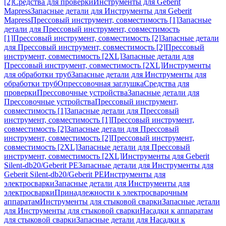
[2]
Средства для проверки
Инструменты для Geberit
Mapress
Запасные детали для Инструменты для Geberit
Mapress
Прессовый инструмент, совместимость [1]
Запасные
детали для Прессовый инструмент, совместимость
[1]
Прессовый инструмент, совместимость [2]
Запасные детали
для Прессовый инструмент, совместимость [2]
Прессовый
инструмент, совместимость [2XL]
Запасные детали для
Прессовый инструмент, совместимость [2XL]
Инструменты
для обработки труб
Запасные детали для Инструменты для
обработки труб
Опрессовочная заглушка
Средства для
проверки
Прессовочные устройства
Запасные детали для
Прессовочные устройства
Прессовый инструмент,
совместимость [1]
Запасные детали для Прессовый
инструмент, совместимость [1]
Прессовый инструмент,
совместимость [2]
Запасные детали для Прессовый
инструмент, совместимость [2]
Прессовый инструмент,
совместимость [2XL]
Запасные детали для Прессовый
инструмент, совместимость [2XL]
Инструменты для Geberit
Silent-db20/Geberit PE
Запасные детали для Инструменты для
Geberit Silent-db20/Geberit PE
Инструменты для
электросварки
Запасные детали для Инструменты для
электросварки
Принадлежности к электросварочным
аппаратам
Инструменты для стыковой сварки
Запасные детали
для Инструменты для стыковой сварки
Насадки к аппаратам
для стыковой сварки
Запасные детали для Насадки к