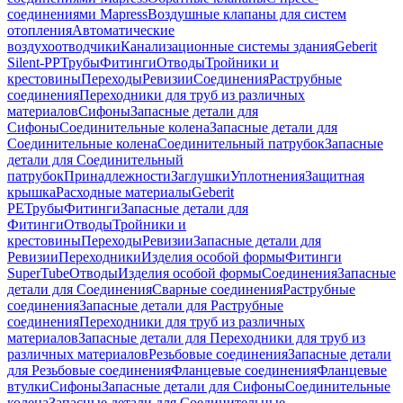
соединениями Mapress
Воздушные клапаны для систем
отопления
Автоматические
воздухоотводчики
Канализационные системы здания
Geberit
Silent-PP
Трубы
Фитинги
Отводы
Тройники и
крестовины
Переходы
Ревизии
Соединения
Раструбные
соединения
Переходники для труб из различных
материалов
Сифоны
Запасные детали для
Сифоны
Соединительные колена
Запасные детали для
Соединительные колена
Соединительный патрубок
Запасные
детали для Соединительный
патрубок
Принадлежности
Заглушки
Уплотнения
Защитная
крышка
Расходные материалы
Geberit
PE
Трубы
Фитинги
Запасные детали для
Фитинги
Отводы
Тройники и
крестовины
Переходы
Ревизии
Запасные детали для
Ревизии
Переходники
Изделия особой формы
Фитинги
SuperTube
Отводы
Изделия особой формы
Соединения
Запасные
детали для Соединения
Сварные соединения
Раструбные
соединения
Запасные детали для Раструбные
соединения
Переходники для труб из различных
материалов
Запасные детали для Переходники для труб из
различных материалов
Резьбовые соединения
Запасные детали
для Резьбовые соединения
Фланцевые соединения
Фланцевые
втулки
Сифоны
Запасные детали для Сифоны
Соединительные
колена
Запасные детали для Соединительные