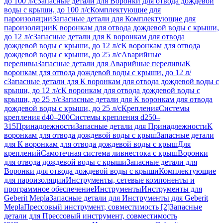
до 100 л/с
Запасные детали для Воронки для отвода дождевой
воды с крыши, до 100 л/с
Комплектующие для
пароизоляции
Запасные детали для Комплектующие для
пароизоляции
К воронкам для отвода дождевой воды с крыши,
до 12 л/с
Запасные детали для К воронкам для отвода
дождевой воды с крыши, до 12 л/с
К воронкам для отвода
дождевой воды с крыши, до 25 л/с
Аварийные
переливы
Запасные детали для Аварийные переливы
К
воронкам для отвода дождевой воды с крыши, до 12 л/
с
Запасные детали для К воронкам для отвода дождевой воды с
крыши, до 12 л/с
К воронкам для отвода дождевой воды с
крыши, до 25 л/с
Запасные детали для К воронкам для отвода
дождевой воды с крыши, до 25 л/с
Крепления
Системы
крепления d40–200
Системы крепления d250–
315
Принадлежности
Запасные детали для Принадлежности
К
воронкам для отвода дождевой воды с крыш
Запасные детали
для К воронкам для отвода дождевой воды с крыш
Для
креплений
Самотечная система ливнестока с крыш
Воронки
для отвода дождевой воды с крыши
Запасные детали для
Воронки для отвода дождевой воды с крыши
Комплектующие
для пароизоляции
Инструменты, сетевые компоненты и
программное обеспечение
Инструменты
Инструменты для
Geberit Mepla
Запасные детали для Инструменты для Geberit
Mepla
Прессовый инструмент, совместимость [2]
Запасные
детали для Прессовый инструмент, совместимость