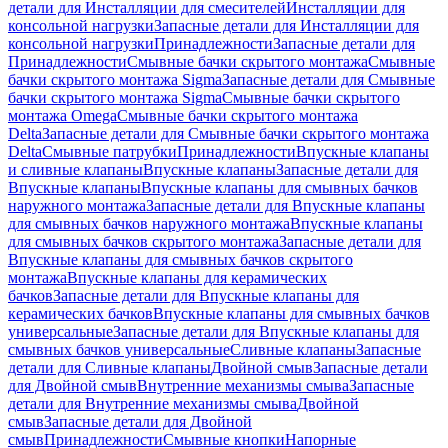
детали для Инсталляции для смесителей
Инсталляции для
консольной нагрузки
Запасные детали для Инсталляции для
консольной нагрузки
Принадлежности
Запасные детали для
Принадлежности
Смывные бачки скрытого монтажа
Смывные
бачки скрытого монтажа Sigma
Запасные детали для Смывные
бачки скрытого монтажа Sigma
Смывные бачки скрытого
монтажа Omega
Смывные бачки скрытого монтажа
Delta
Запасные детали для Смывные бачки скрытого монтажа
Delta
Смывные патрубки
Принадлежности
Впускные клапаны
и сливные клапаны
Впускные клапаны
Запасные детали для
Впускные клапаны
Впускные клапаны для смывных бачков
наружного монтажа
Запасные детали для Впускные клапаны
для смывных бачков наружного монтажа
Впускные клапаны
для смывных бачков скрытого монтажа
Запасные детали для
Впускные клапаны для смывных бачков скрытого
монтажа
Впускные клапаны для керамических
бачков
Запасные детали для Впускные клапаны для
керамических бачков
Впускные клапаны для смывных бачков
универсальные
Запасные детали для Впускные клапаны для
смывных бачков универсальные
Сливные клапаны
Запасные
детали для Сливные клапаны
Двойной смыв
Запасные детали
для Двойной смыв
Внутренние механизмы смыва
Запасные
детали для Внутренние механизмы смыва
Двойной
смыв
Запасные детали для Двойной
смыв
Принадлежности
Смывные кнопки
Напорные