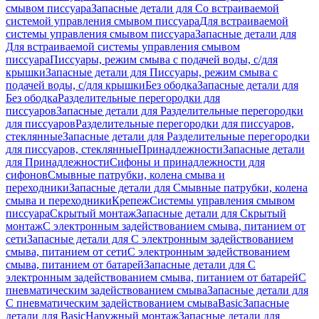
смывом писсуара
Запасные детали для Со встраиваемой
системой управления смывом писсуара
Для встраиваемой
системы управления смывом писсуара
Запасные детали для
Для встраиваемой системы управления смывом
писсуара
Писсуары, режим смыва с подачей воды, с/для
крышки
Запасные детали для Писсуары, режим смыва с
подачей воды, с/для крышки
Без ободка
Запасные детали для
Без ободка
Разделительные перегородки для
писсуаров
Запасные детали для Разделительные перегородки
для писсуаров
Разделительные перегородки для писсуаров,
стеклянные
Запасные детали для Разделительные перегородки
для писсуаров, стеклянные
Принадлежности
Запасные детали
для Принадлежности
Сифоны и принадлежности для
сифонов
Смывные патрубки, колена смыва и
переходники
Запасные детали для Смывные патрубки, колена
смыва и переходники
Крепеж
Системы управления смывом
писсуара
Скрытый монтаж
Запасные детали для Скрытый
монтаж
С электронным задействованием смыва, питанием от
сети
Запасные детали для С электронным задействованием
смыва, питанием от сети
С электронным задействованием
смыва, питанием от батарей
Запасные детали для С
электронным задействованием смыва, питанием от батарей
С
пневматическим задействованием смыва
Запасные детали для
С пневматическим задействованием смыва
Basic
Запасные
детали для Basic
Наружный монтаж
Запасные детали для