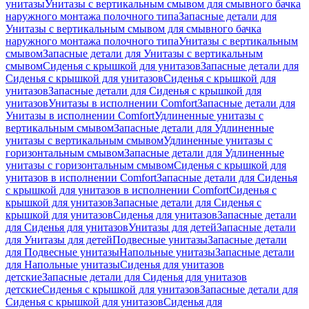
унитазы
Унитазы с вертикальным смывом для смывного бачка
наружного монтажа полочного типа
Запасные детали для
Унитазы с вертикальным смывом для смывного бачка
наружного монтажа полочного типа
Унитазы с вертикальным
смывом
Запасные детали для Унитазы с вертикальным
смывом
Сиденья с крышкой для унитазов
Запасные детали для
Сиденья с крышкой для унитазов
Сиденья с крышкой для
унитазов
Запасные детали для Сиденья с крышкой для
унитазов
Унитазы в исполнении Comfort
Запасные детали для
Унитазы в исполнении Comfort
Удлиненные унитазы с
вертикальным смывом
Запасные детали для Удлиненные
унитазы с вертикальным смывом
Удлиненные унитазы с
горизонтальным смывом
Запасные детали для Удлиненные
унитазы с горизонтальным смывом
Сиденья с крышкой для
унитазов в исполнении Comfort
Запасные детали для Сиденья
с крышкой для унитазов в исполнении Comfort
Сиденья с
крышкой для унитазов
Запасные детали для Сиденья с
крышкой для унитазов
Сиденья для унитазов
Запасные детали
для Сиденья для унитазов
Унитазы для детей
Запасные детали
для Унитазы для детей
Подвесные унитазы
Запасные детали
для Подвесные унитазы
Напольные унитазы
Запасные детали
для Напольные унитазы
Сиденья для унитазов
детские
Запасные детали для Сиденья для унитазов
детские
Сиденья с крышкой для унитазов
Запасные детали для
Сиденья с крышкой для унитазов
Сиденья для