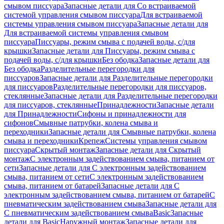
смывом писсуара
Запасные детали для Со встраиваемой
системой управления смывом писсуара
Для встраиваемой
системы управления смывом писсуара
Запасные детали для
Для встраиваемой системы управления смывом
писсуара
Писсуары, режим смыва с подачей воды, с/для
крышки
Запасные детали для Писсуары, режим смыва с
подачей воды, с/для крышки
Без ободка
Запасные детали для
Без ободка
Разделительные перегородки для
писсуаров
Запасные детали для Разделительные перегородки
для писсуаров
Разделительные перегородки для писсуаров,
стеклянные
Запасные детали для Разделительные перегородки
для писсуаров, стеклянные
Принадлежности
Запасные детали
для Принадлежности
Сифоны и принадлежности для
сифонов
Смывные патрубки, колена смыва и
переходники
Запасные детали для Смывные патрубки, колена
смыва и переходники
Крепеж
Системы управления смывом
писсуара
Скрытый монтаж
Запасные детали для Скрытый
монтаж
С электронным задействованием смыва, питанием от
сети
Запасные детали для С электронным задействованием
смыва, питанием от сети
С электронным задействованием
смыва, питанием от батарей
Запасные детали для С
электронным задействованием смыва, питанием от батарей
С
пневматическим задействованием смыва
Запасные детали для
С пневматическим задействованием смыва
Basic
Запасные
детали для Basic
Наружный монтаж
Запасные детали для