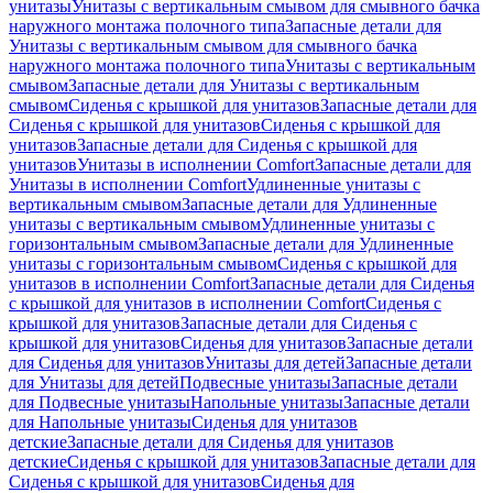
унитазы
Унитазы с вертикальным смывом для смывного бачка
наружного монтажа полочного типа
Запасные детали для
Унитазы с вертикальным смывом для смывного бачка
наружного монтажа полочного типа
Унитазы с вертикальным
смывом
Запасные детали для Унитазы с вертикальным
смывом
Сиденья с крышкой для унитазов
Запасные детали для
Сиденья с крышкой для унитазов
Сиденья с крышкой для
унитазов
Запасные детали для Сиденья с крышкой для
унитазов
Унитазы в исполнении Comfort
Запасные детали для
Унитазы в исполнении Comfort
Удлиненные унитазы с
вертикальным смывом
Запасные детали для Удлиненные
унитазы с вертикальным смывом
Удлиненные унитазы с
горизонтальным смывом
Запасные детали для Удлиненные
унитазы с горизонтальным смывом
Сиденья с крышкой для
унитазов в исполнении Comfort
Запасные детали для Сиденья
с крышкой для унитазов в исполнении Comfort
Сиденья с
крышкой для унитазов
Запасные детали для Сиденья с
крышкой для унитазов
Сиденья для унитазов
Запасные детали
для Сиденья для унитазов
Унитазы для детей
Запасные детали
для Унитазы для детей
Подвесные унитазы
Запасные детали
для Подвесные унитазы
Напольные унитазы
Запасные детали
для Напольные унитазы
Сиденья для унитазов
детские
Запасные детали для Сиденья для унитазов
детские
Сиденья с крышкой для унитазов
Запасные детали для
Сиденья с крышкой для унитазов
Сиденья для