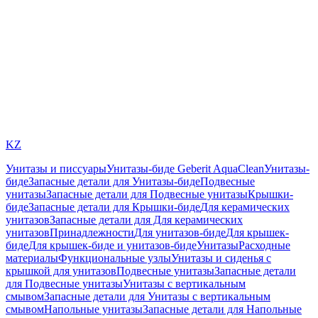
KZ
Унитазы и писсуары
Унитазы-биде Geberit AquaClean
Унитазы-
биде
Запасные детали для Унитазы-биде
Подвесные
унитазы
Запасные детали для Подвесные унитазы
Крышки-
биде
Запасные детали для Крышки-биде
Для керамических
унитазов
Запасные детали для Для керамических
унитазов
Принадлежности
Для унитазов-биде
Для крышек-
биде
Для крышек-биде и унитазов-биде
Унитазы
Расходные
материалы
Функциональные узлы
Унитазы и сиденья с
крышкой для унитазов
Подвесные унитазы
Запасные детали
для Подвесные унитазы
Унитазы с вертикальным
смывом
Запасные детали для Унитазы с вертикальным
смывом
Напольные унитазы
Запасные детали для Напольные