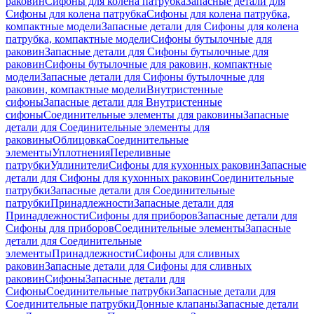
раковин
Сифоны для колена патрубка
Запасные детали для
Сифоны для колена патрубка
Сифоны для колена патрубка,
компактные модели
Запасные детали для Сифоны для колена
патрубка, компактные модели
Сифоны бутылочные для
раковин
Запасные детали для Сифоны бутылочные для
раковин
Сифоны бутылочные для раковин, компактные
модели
Запасные детали для Сифоны бутылочные для
раковин, компактные модели
Внутристенные
сифоны
Запасные детали для Внутристенные
сифоны
Соединительные элементы для раковины
Запасные
детали для Соединительные элементы для
раковины
Облицовка
Соединительные
элементы
Уплотнения
Переливные
патрубки
Удлинители
Сифоны для кухонных раковин
Запасные
детали для Сифоны для кухонных раковин
Соединительные
патрубки
Запасные детали для Соединительные
патрубки
Принадлежности
Запасные детали для
Принадлежности
Сифоны для приборов
Запасные детали для
Сифоны для приборов
Соединительные элементы
Запасные
детали для Соединительные
элементы
Принадлежности
Сифоны для сливных
раковин
Запасные детали для Сифоны для сливных
раковин
Сифоны
Запасные детали для
Сифоны
Соединительные патрубки
Запасные детали для
Соединительные патрубки
Донные клапаны
Запасные детали