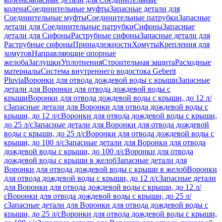
колена
Соединительные муфты
Запасные детали для
Соединительные муфты
Соединительные патрубки
Запасные
детали для Соединительные патрубки
Сифоны
Запасные
детали для Сифоны
Раструбные сифоны
Запасные детали для
Раструбные сифоны
Принадлежности
Хомуты
Крепления для
хомутов
Направляющие опорные
желоба
Заглушки
Уплотнения
Строительная защита
Расходные
материалы
Система внутреннего водостока Geberit
Pluvia
Воронки для отвода дождевой воды с крыши
Запасные
детали для Воронки для отвода дождевой воды с
крыши
Воронки для отвода дождевой воды с крыши, до 12 л/
с
Запасные детали для Воронки для отвода дождевой воды с
крыши, до 12 л/с
Воронки для отвода дождевой воды с крыши,
до 25 л/с
Запасные детали для Воронки для отвода дождевой
воды с крыши, до 25 л/с
Воронки для отвода дождевой воды с
крыши, до 100 л/с
Запасные детали для Воронки для отвода
дождевой воды с крыши, до 100 л/с
Воронки для отвода
дождевой воды с крыши в желоб
Запасные детали для
Воронки для отвода дождевой воды с крыши в желоб
Воронки
для отвода дождевой воды с крыши, до 12 л/с
Запасные детали
для Воронки для отвода дождевой воды с крыши, до 12 л/
с
Воронки для отвода дождевой воды с крыши, до 25 л/
с
Запасные детали для Воронки для отвода дождевой воды с
крыши, до 25 л/с
Воронки для отвода дождевой воды с крыши,