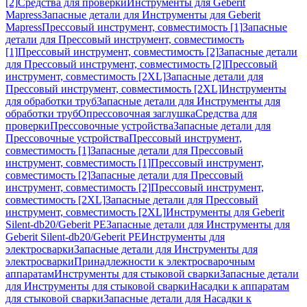
[2]
Средства для проверки
Инструменты для Geberit
Mapress
Запасные детали для Инструменты для Geberit
Mapress
Прессовый инструмент, совместимость [1]
Запасные
детали для Прессовый инструмент, совместимость
[1]
Прессовый инструмент, совместимость [2]
Запасные детали
для Прессовый инструмент, совместимость [2]
Прессовый
инструмент, совместимость [2XL]
Запасные детали для
Прессовый инструмент, совместимость [2XL]
Инструменты
для обработки труб
Запасные детали для Инструменты для
обработки труб
Опрессовочная заглушка
Средства для
проверки
Прессовочные устройства
Запасные детали для
Прессовочные устройства
Прессовый инструмент,
совместимость [1]
Запасные детали для Прессовый
инструмент, совместимость [1]
Прессовый инструмент,
совместимость [2]
Запасные детали для Прессовый
инструмент, совместимость [2]
Прессовый инструмент,
совместимость [2XL]
Запасные детали для Прессовый
инструмент, совместимость [2XL]
Инструменты для Geberit
Silent-db20/Geberit PE
Запасные детали для Инструменты для
Geberit Silent-db20/Geberit PE
Инструменты для
электросварки
Запасные детали для Инструменты для
электросварки
Принадлежности к электросварочным
аппаратам
Инструменты для стыковой сварки
Запасные детали
для Инструменты для стыковой сварки
Насадки к аппаратам
для стыковой сварки
Запасные детали для Насадки к