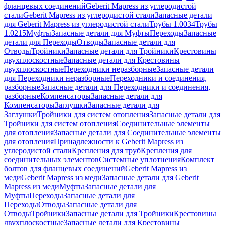
фланцевых соединений
Geberit Mapress из углеродистой
стали
Geberit Mapress из углеродистой стали
Запасные детали
для Geberit Mapress из углеродистой стали
Трубы 1.0034
Трубы
1.0215
Муфты
Запасные детали для Муфты
Переходы
Запасные
детали для Переходы
Отводы
Запасные детали для
Отводы
Тройники
Запасные детали для Тройники
Крестовины
двухплоскостные
Запасные детали для Крестовины
двухплоскостные
Переходники неразборные
Запасные детали
для Переходники неразборные
Переходники и соединения,
разборные
Запасные детали для Переходники и соединения,
разборные
Компенсаторы
Запасные детали для
Компенсаторы
Заглушки
Запасные детали для
Заглушки
Тройники для систем отопления
Запасные детали для
Тройники для систем отопления
Соединительные элементы
для отопления
Запасные детали для Соединительные элементы
для отопления
Принадлежности к Geberit Mapress из
углеродистой стали
Крепления для труб
Крепления для
соединительных элементов
Системные уплотнения
Комплект
болтов для фланцевых соединений
Geberit Mapress из
меди
Geberit Mapress из меди
Запасные детали для Geberit
Mapress из меди
Муфты
Запасные детали для
Муфты
Переходы
Запасные детали для
Переходы
Отводы
Запасные детали для
Отводы
Тройники
Запасные детали для Тройники
Крестовины
двухплоскостные
Запасные детали для Крестовины