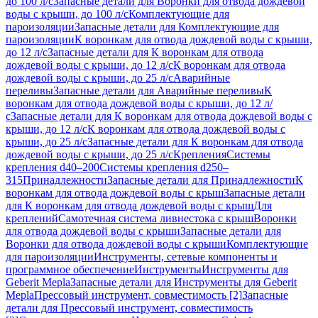
до 100 л/с
Запасные детали для Воронки для отвода дождевой
воды с крыши, до 100 л/с
Комплектующие для
пароизоляции
Запасные детали для Комплектующие для
пароизоляции
К воронкам для отвода дождевой воды с крыши,
до 12 л/с
Запасные детали для К воронкам для отвода
дождевой воды с крыши, до 12 л/с
К воронкам для отвода
дождевой воды с крыши, до 25 л/с
Аварийные
переливы
Запасные детали для Аварийные переливы
К
воронкам для отвода дождевой воды с крыши, до 12 л/
с
Запасные детали для К воронкам для отвода дождевой воды с
крыши, до 12 л/с
К воронкам для отвода дождевой воды с
крыши, до 25 л/с
Запасные детали для К воронкам для отвода
дождевой воды с крыши, до 25 л/с
Крепления
Системы
крепления d40–200
Системы крепления d250–
315
Принадлежности
Запасные детали для Принадлежности
К
воронкам для отвода дождевой воды с крыш
Запасные детали
для К воронкам для отвода дождевой воды с крыш
Для
креплений
Самотечная система ливнестока с крыш
Воронки
для отвода дождевой воды с крыши
Запасные детали для
Воронки для отвода дождевой воды с крыши
Комплектующие
для пароизоляции
Инструменты, сетевые компоненты и
программное обеспечение
Инструменты
Инструменты для
Geberit Mepla
Запасные детали для Инструменты для Geberit
Mepla
Прессовый инструмент, совместимость [2]
Запасные
детали для Прессовый инструмент, совместимость