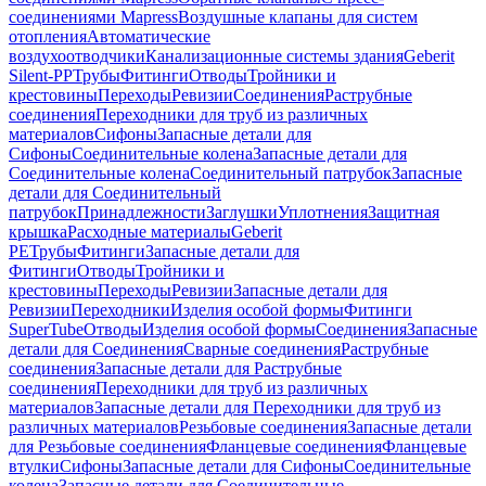
соединениями Mapress
Воздушные клапаны для систем
отопления
Автоматические
воздухоотводчики
Канализационные системы здания
Geberit
Silent-PP
Трубы
Фитинги
Отводы
Тройники и
крестовины
Переходы
Ревизии
Соединения
Раструбные
соединения
Переходники для труб из различных
материалов
Сифоны
Запасные детали для
Сифоны
Соединительные колена
Запасные детали для
Соединительные колена
Соединительный патрубок
Запасные
детали для Соединительный
патрубок
Принадлежности
Заглушки
Уплотнения
Защитная
крышка
Расходные материалы
Geberit
PE
Трубы
Фитинги
Запасные детали для
Фитинги
Отводы
Тройники и
крестовины
Переходы
Ревизии
Запасные детали для
Ревизии
Переходники
Изделия особой формы
Фитинги
SuperTube
Отводы
Изделия особой формы
Соединения
Запасные
детали для Соединения
Сварные соединения
Раструбные
соединения
Запасные детали для Раструбные
соединения
Переходники для труб из различных
материалов
Запасные детали для Переходники для труб из
различных материалов
Резьбовые соединения
Запасные детали
для Резьбовые соединения
Фланцевые соединения
Фланцевые
втулки
Сифоны
Запасные детали для Сифоны
Соединительные
колена
Запасные детали для Соединительные