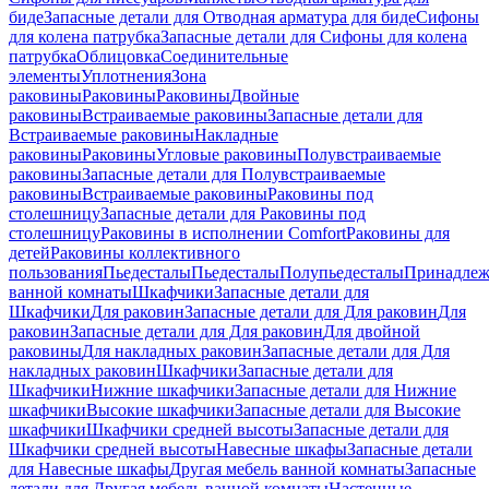
биде
Запасные детали для Отводная арматура для биде
Сифоны
для колена патрубка
Запасные детали для Сифоны для колена
патрубка
Облицовка
Соединительные
элементы
Уплотнения
Зона
раковины
Раковины
Раковины
Двойные
раковины
Встраиваемые раковины
Запасные детали для
Встраиваемые раковины
Накладные
раковины
Раковины
Угловые раковины
Полувстраиваемые
раковины
Запасные детали для Полувстраиваемые
раковины
Встраиваемые раковины
Раковины под
столешницу
Запасные детали для Раковины под
столешницу
Раковины в исполнении Comfort
Pаковины для
детей
Раковины коллективного
пользования
Пьедесталы
Пьедесталы
Полупьедесталы
Принадлеж
ванной комнаты
Шкафчики
Запасные детали для
Шкафчики
Для раковин
Запасные детали для Для раковин
Для
раковин
Запасные детали для Для раковин
Для двойной
раковины
Для накладных pаковин
Запасные детали для Для
накладных pаковин
Шкафчики
Запасные детали для
Шкафчики
Нижние шкафчики
Запасные детали для Нижние
шкафчики
Высокие шкафчики
Запасные детали для Высокие
шкафчики
Шкафчики средней высоты
Запасные детали для
Шкафчики средней высоты
Навесные шкафы
Запасные детали
для Навесные шкафы
Другая мебель ванной комнаты
Запасные
детали для Другая мебель ванной комнаты
Настенные