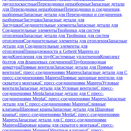
двухплоскостные
Переходники неразборные
Запасные детали
для Переходники неразборные
Переходники и соединения,
разборные
Запасные детали для Переходники и соединения,
разборные
Заглушки
Запасные детали для
Заглушки
Соединительные элементы
Запасные детали для
Соединительные элементы
Тройники для систем
отопления
Запасные детали для Тройники для систем
отопления
Соединительные элементы для отопления
Запасные
детали для Соединительные элементы для
отопления
Принадлежности к Geberit Mapress из
меди
Крепления для труб
Системные уплотнения
Комплект
болтов для фланцевых соединений
Трубопроводная
арматура
Прямые вентили
Запасные детали для Прямые
вентили
С пресс-соединениями Mapress
Запасные детали для С
пресс-соединениями Mapress
Прямые запорные вентили для
скрытого монтажа
С пресс-соединениями Mapress
Угловые
вентили
Запасные детали для Угловые вентили
С пресс-
соединениями Mepla
Запасные детали для С пресс-
соединениями Mepla
С пресс-соединениями Mapress
Запасные
детали для С пресс-соединениями Mapress
Сливные
клапаны
Шаровые краны
Запасные детали для Шаровые
краны
С пресс-соединениями Mepla
С пресс-соединениями
Mapress
Запасные детали для С пресс-соединениями
Mapress
Шаровые краны для скрытого монтажа
С пресс-
соединениями Mapress
Обратные клапаны
С пресс-