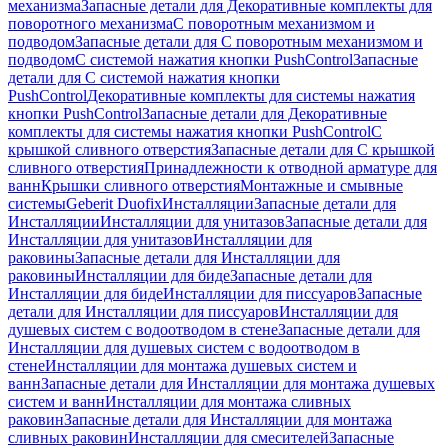
механизма
Запасные детали для Декоративные комплекты для
поворотного механизма
С поворотным механизмом и
подводом
Запасные детали для С поворотным механизмом и
подводом
С системой нажатия кнопки PushControl
Запасные
детали для С системой нажатия кнопки
PushControl
Декоративные комплекты для системы нажатия
кнопки PushControl
Запасные детали для Декоративные
комплекты для системы нажатия кнопки PushControl
С
крышкой сливного отверстия
Запасные детали для С крышкой
сливного отверстия
Принадлежности к отводной арматуре для
ванн
Крышки сливного отверстия
Монтажные и смывные
системы
Geberit Duofix
Инсталляции
Запасные детали для
Инсталляции
Инсталляции для унитазов
Запасные детали для
Инсталляции для унитазов
Инсталляции для
раковины
Запасные детали для Инсталляции для
раковины
Инсталляции для биде
Запасные детали для
Инсталляции для биде
Инсталляции для писсуаров
Запасные
детали для Инсталляции для писсуаров
Инсталляции для
душевых систем с водоотводом в стене
Запасные детали для
Инсталляции для душевых систем с водоотводом в
стене
Инсталляции для монтажа душевых систем и
ванн
Запасные детали для Инсталляции для монтажа душевых
систем и ванн
Инсталляции для монтажа сливных
раковин
Запасные детали для Инсталляции для монтажа
сливных раковин
Инсталляции для смесителей
Запасные