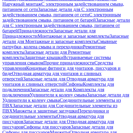
Наружный монтаж
С электронным задействованием смыва,
питанием от сети
Запасные детали для С электронным
задействованием смыва, питанием от сети
С электронным
задействованием смыва, питанием от батарей
Запасные детали
для С электронным задействованием смыва, питанием от
батарей
Принадлежности
Запасные детали для
Принадлежности
Монтажные и запасные комплекты
Запасные
детали для Монтажные и запасные комплекты
Смывные
патрубки, колена смыва и переходники
Ремонтные
комплекты
Запасные детали для Ремонтные
комплекты
Защитные крышки
Встраиваемые системы
управления смывом
Прочие принадлежности
Средства
управления
Концевые фитинги для унитазов, писсуаров и
биде
Отводная арматура для унитазов и сливных
отверстий
Запасные детали для Отводная арматура для
унитазов и сливных отверстий
Сифоны
Комплекты для
подключения
Запасные детали для Комплекты для
подключения
Удлинители к колену смыва
Запасные детали для
Удлинители к колену смыва
Соединительные элементы из
ПВХ
Запасные детали для Соединительные элементы из
ПВХ
Манжеты и защитные заглушки
Переходники и
соединительные элементы
Отводная арматура для
писсуаров
Запасные детали для Отводная арматура для
писсуаров
Cифоны для писсуаров
Запасные детали для
Cифоны для писсуаров
Манжеты
Отводная арматура для