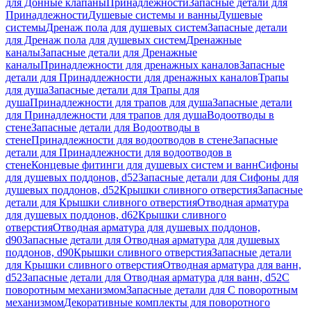
для Донные клапаны
Принадлежности
Запасные детали для
Принадлежности
Душевые системы и ванны
Душевые
системы
Дренаж пола для душевых систем
Запасные детали
для Дренаж пола для душевых систем
Дренажные
каналы
Запасные детали для Дренажные
каналы
Принадлежности для дренажных каналов
Запасные
детали для Принадлежности для дренажных каналов
Трапы
для душа
Запасные детали для Трапы для
душа
Принадлежности для трапов для душа
Запасные детали
для Принадлежности для трапов для душа
Водоотводы в
стене
Запасные детали для Водоотводы в
стене
Принадлежности для водоотводов в стене
Запасные
детали для Принадлежности для водоотводов в
стене
Концевые фитинги для душевых систем и ванн
Сифоны
для душевых поддонов, d52
Запасные детали для Сифоны для
душевых поддонов, d52
Крышки сливного отверстия
Запасные
детали для Крышки сливного отверстия
Отводная арматура
для душевых поддонов, d62
Крышки сливного
отверстия
Отводная арматура для душевых поддонов,
d90
Запасные детали для Отводная арматура для душевых
поддонов, d90
Крышки сливного отверстия
Запасные детали
для Крышки сливного отверстия
Отводная арматура для ванн,
d52
Запасные детали для Отводная арматура для ванн, d52
С
поворотным механизмом
Запасные детали для С поворотным
механизмом
Декоративные комплекты для поворотного