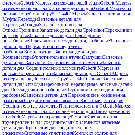
системы
Geberit Mapress из нержавеющей стали
Geberit Mapress
из нержавеющей стали
Запасные детали для Geberit Mapress из
нержавеющей стали
Трубы 1.4401
Муфты
Запасные детали для
Муфты
Переходы
Запасные детали для
Переходы
Отводы
Запасные детали для
Отводы
Тройники
Запасные детали для Тройники
Переходники
неразборные
Запасные детали для Переходники
неразборные
Переходники и соединения, разборные
Запасные
детали для Переходники и соединения,
разборные
Компенсаторы
Запасные детали для
Компенсаторы
Уплотнительные втулки
Заглушки
Запасные
детали для Заглушки
Соединительные элементы
Запасные
детали для Соединительные элементы
Geberit Mapress из
нержавеющей стали, газ
Запасные детали для Geberit Mapress
из нержавеющей стали, газ
Трубы 1.4401
Отводы
Запасные
детали для Отводы
Переходники неразборные
Запасные детали
для Переходники неразборные
Переходники и соединения,
разборные
Запасные детали для Переходники и соединения,
разборные
Соединительные элементы
Запасные детали для
Соединительные элементы
Принадлежности к Geberit Mapress
из нержавеющей стали
Запасные детали для Принадлежности
к Geberit Mapress из нержавеющей стали
Крепления для
труб
Крепления для соединительных элементов
Запасные
детали для Крепления для соединительных
элементов
Системные уплотнения
Комплект болтов для