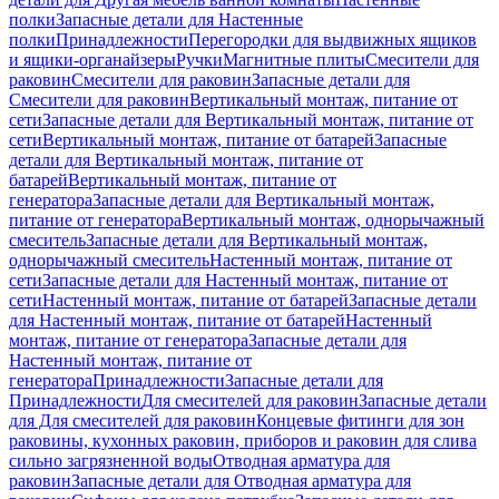
полки
Запасные детали для Настенные
полки
Принадлежности
Перегородки для выдвижных ящиков
и ящики-органайзеры
Ручки
Магнитные плиты
Смесители для
раковин
Смесители для раковин
Запасные детали для
Смесители для раковин
Вертикальный монтаж, питание от
сети
Запасные детали для Вертикальный монтаж, питание от
сети
Вертикальный монтаж, питание от батарей
Запасные
детали для Вертикальный монтаж, питание от
батарей
Вертикальный монтаж, питание от
генератора
Запасные детали для Вертикальный монтаж,
питание от генератора
Вертикальный монтаж, однорычажный
смеситель
Запасные детали для Вертикальный монтаж,
однорычажный смеситель
Настенный монтаж, питание от
сети
Запасные детали для Настенный монтаж, питание от
сети
Настенный монтаж, питание от батарей
Запасные детали
для Настенный монтаж, питание от батарей
Настенный
монтаж, питание от генератора
Запасные детали для
Настенный монтаж, питание от
генератора
Принадлежности
Запасные детали для
Принадлежности
Для смесителей для раковин
Запасные детали
для Для смесителей для раковин
Концевые фитинги для зон
раковины, кухонных раковин, приборов и раковин для слива
сильно загрязненной воды
Отводная арматура для
раковин
Запасные детали для Отводная арматура для