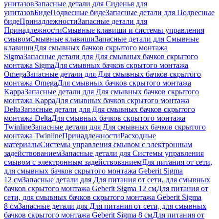
унитазов
Запасные детали для Сиденья для
унитазов
Биде
Подвесные биде
Запасные детали для Подвесные
биде
Принадлежности
Запасные детали для
Принадлежности
Смывные клавиши и системы управления
смывом
Смывные клавиши
Запасные детали для Смывные
клавиши
Для смывных бачков скрытого монтажа
Sigma
Запасные детали для Для смывных бачков скрытого
монтажа Sigma
Для смывных бачков скрытого монтажа
Omega
Запасные детали для Для смывных бачков скрытого
монтажа Omega
Для смывных бачков скрытого монтажа
Kappa
Запасные детали для Для смывных бачков скрытого
монтажа Kappa
Для смывных бачков скрытого монтажа
Delta
Запасные детали для Для смывных бачков скрытого
монтажа Delta
Для смывных бачков скрытого монтажа
Twinline
Запасные детали для Для смывных бачков скрытого
монтажа Twinline
Принадлежности
Расходные
материалы
Системы управления смывом с электронным
задействованием
Запасные детали для Системы управления
смывом с электронным задействованием
Для питания от сети,
для смывных бачков скрытого монтажа Geberit Sigma
12 см
Запасные детали для Для питания от сети, для смывных
бачков скрытого монтажа Geberit Sigma 12 см
Для питания от
сети, для смывных бачков скрытого монтажа Geberit Sigma
8 см
Запасные детали для Для питания от сети, для смывных
бачков скрытого монтажа Geberit Sigma 8 см
Для питания от