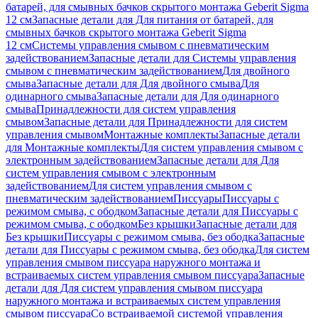
батарей, для смывных бачков скрытого монтажа Geberit Sigma
12 см
Запасные детали для Для питания от батарей, для
смывных бачков скрытого монтажа Geberit Sigma
12 см
Системы управления смывом с пневматическим
задействованием
Запасные детали для Системы управления
смывом с пневматическим задействованием
Для двойного
смыва
Запасные детали для Для двойного смыва
Для
одинарного смыва
Запасные детали для Для одинарного
смыва
Принадлежности для систем управления
смывом
Запасные детали для Принадлежности для систем
управления смывом
Монтажные комплекты
Запасные детали
для Монтажные комплекты
Для систем управления смывом с
электронным задействованием
Запасные детали для Для
систем управления смывом с электронным
задействованием
Для систем управления смывом с
пневматическим задействованием
Писсуары
Писсуары с
режимом смыва, с ободком
Запасные детали для Писсуары с
режимом смыва, с ободком
Без крышки
Запасные детали для
Без крышки
Писсуары с режимом смыва, без ободка
Запасные
детали для Писсуары с режимом смыва, без ободка
Для систем
управления смывом писсуара наружного монтажа и
встраиваемых систем управления смывом писсуара
Запасные
детали для Для систем управления смывом писсуара
наружного монтажа и встраиваемых систем управления
смывом писсуара
Со встраиваемой системой управления