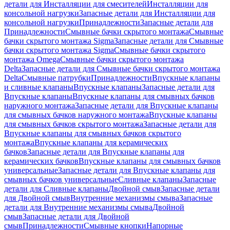
детали для Инсталляции для смесителей
Инсталляции для
консольной нагрузки
Запасные детали для Инсталляции для
консольной нагрузки
Принадлежности
Запасные детали для
Принадлежности
Смывные бачки скрытого монтажа
Смывные
бачки скрытого монтажа Sigma
Запасные детали для Смывные
бачки скрытого монтажа Sigma
Смывные бачки скрытого
монтажа Omega
Смывные бачки скрытого монтажа
Delta
Запасные детали для Смывные бачки скрытого монтажа
Delta
Смывные патрубки
Принадлежности
Впускные клапаны
и сливные клапаны
Впускные клапаны
Запасные детали для
Впускные клапаны
Впускные клапаны для смывных бачков
наружного монтажа
Запасные детали для Впускные клапаны
для смывных бачков наружного монтажа
Впускные клапаны
для смывных бачков скрытого монтажа
Запасные детали для
Впускные клапаны для смывных бачков скрытого
монтажа
Впускные клапаны для керамических
бачков
Запасные детали для Впускные клапаны для
керамических бачков
Впускные клапаны для смывных бачков
универсальные
Запасные детали для Впускные клапаны для
смывных бачков универсальные
Сливные клапаны
Запасные
детали для Сливные клапаны
Двойной смыв
Запасные детали
для Двойной смыв
Внутренние механизмы смыва
Запасные
детали для Внутренние механизмы смыва
Двойной
смыв
Запасные детали для Двойной
смыв
Принадлежности
Смывные кнопки
Напорные