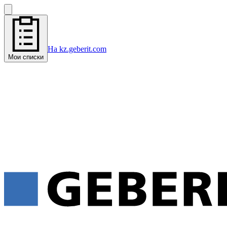
На kz.geberit.com
Мои списки