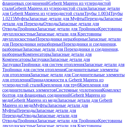
фланцевых соединений
Geberit Mapress из углеродистой
стали
Geberit Mapress из углеродистой стали
Запасные детали
для Geberit Mapress из углеродистой стали
Трубы 1.0034
Трубы
1.0215
Муфты
Запасные детали для Муфты
Переходы
Запасные
детали для Переходы
Отводы
Запасные детали для
Отводы
Тройники
Запасные детали для Тройники
Крестовины
двухплоскостные
Запасные детали для Крестовины
двухплоскостные
Переходники неразборные
Запасные детали
для Переходники неразборные
Переходники и соединения,
разборные
Запасные детали для Переходники и соединения,
разборные
Компенсаторы
Запасные детали для
Компенсаторы
Заглушки
Запасные детали для
Заглушки
Тройники для систем отопления
Запасные детали для
Тройники для систем отопления
Соединительные элементы
для отопления
Запасные детали для Соединительные элементы
для отопления
Принадлежности к Geberit Mapress из
углеродистой стали
Крепления для труб
Крепления для
соединительных элементов
Системные уплотнения
Комплект
болтов для фланцевых соединений
Geberit Mapress из
меди
Geberit Mapress из меди
Запасные детали для Geberit
Mapress из меди
Муфты
Запасные детали для
Муфты
Переходы
Запасные детали для
Переходы
Отводы
Запасные детали для
Отводы
Тройники
Запасные детали для Тройники
Крестовины
двухплоскостные
Запасные детали для Крестовины