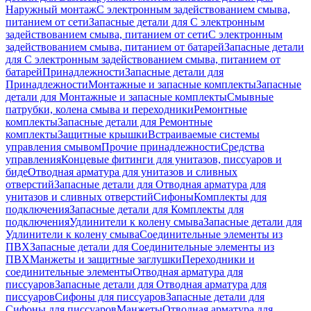
Наружный монтаж
С электронным задействованием смыва,
питанием от сети
Запасные детали для С электронным
задействованием смыва, питанием от сети
С электронным
задействованием смыва, питанием от батарей
Запасные детали
для С электронным задействованием смыва, питанием от
батарей
Принадлежности
Запасные детали для
Принадлежности
Монтажные и запасные комплекты
Запасные
детали для Монтажные и запасные комплекты
Смывные
патрубки, колена смыва и переходники
Ремонтные
комплекты
Запасные детали для Ремонтные
комплекты
Защитные крышки
Встраиваемые системы
управления смывом
Прочие принадлежности
Средства
управления
Концевые фитинги для унитазов, писсуаров и
биде
Отводная арматура для унитазов и сливных
отверстий
Запасные детали для Отводная арматура для
унитазов и сливных отверстий
Сифоны
Комплекты для
подключения
Запасные детали для Комплекты для
подключения
Удлинители к колену смыва
Запасные детали для
Удлинители к колену смыва
Соединительные элементы из
ПВХ
Запасные детали для Соединительные элементы из
ПВХ
Манжеты и защитные заглушки
Переходники и
соединительные элементы
Отводная арматура для
писсуаров
Запасные детали для Отводная арматура для
писсуаров
Cифоны для писсуаров
Запасные детали для
Cифоны для писсуаров
Манжеты
Отводная арматура для