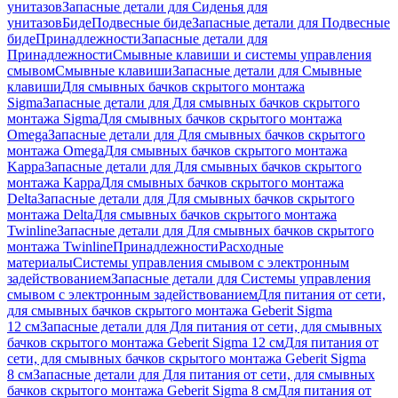
унитазов
Запасные детали для Сиденья для
унитазов
Биде
Подвесные биде
Запасные детали для Подвесные
биде
Принадлежности
Запасные детали для
Принадлежности
Смывные клавиши и системы управления
смывом
Смывные клавиши
Запасные детали для Смывные
клавиши
Для смывных бачков скрытого монтажа
Sigma
Запасные детали для Для смывных бачков скрытого
монтажа Sigma
Для смывных бачков скрытого монтажа
Omega
Запасные детали для Для смывных бачков скрытого
монтажа Omega
Для смывных бачков скрытого монтажа
Kappa
Запасные детали для Для смывных бачков скрытого
монтажа Kappa
Для смывных бачков скрытого монтажа
Delta
Запасные детали для Для смывных бачков скрытого
монтажа Delta
Для смывных бачков скрытого монтажа
Twinline
Запасные детали для Для смывных бачков скрытого
монтажа Twinline
Принадлежности
Расходные
материалы
Системы управления смывом с электронным
задействованием
Запасные детали для Системы управления
смывом с электронным задействованием
Для питания от сети,
для смывных бачков скрытого монтажа Geberit Sigma
12 см
Запасные детали для Для питания от сети, для смывных
бачков скрытого монтажа Geberit Sigma 12 см
Для питания от
сети, для смывных бачков скрытого монтажа Geberit Sigma
8 см
Запасные детали для Для питания от сети, для смывных
бачков скрытого монтажа Geberit Sigma 8 см
Для питания от