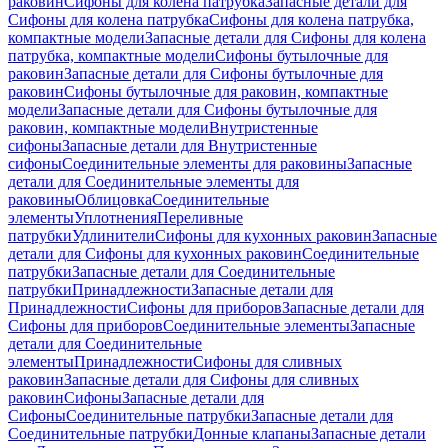
раковин
Сифоны для колена патрубка
Запасные детали для
Сифоны для колена патрубка
Сифоны для колена патрубка,
компактные модели
Запасные детали для Сифоны для колена
патрубка, компактные модели
Сифоны бутылочные для
раковин
Запасные детали для Сифоны бутылочные для
раковин
Сифоны бутылочные для раковин, компактные
модели
Запасные детали для Сифоны бутылочные для
раковин, компактные модели
Внутристенные
сифоны
Запасные детали для Внутристенные
сифоны
Соединительные элементы для раковины
Запасные
детали для Соединительные элементы для
раковины
Облицовка
Соединительные
элементы
Уплотнения
Переливные
патрубки
Удлинители
Сифоны для кухонных раковин
Запасные
детали для Сифоны для кухонных раковин
Соединительные
патрубки
Запасные детали для Соединительные
патрубки
Принадлежности
Запасные детали для
Принадлежности
Сифоны для приборов
Запасные детали для
Сифоны для приборов
Соединительные элементы
Запасные
детали для Соединительные
элементы
Принадлежности
Сифоны для сливных
раковин
Запасные детали для Сифоны для сливных
раковин
Сифоны
Запасные детали для
Сифоны
Соединительные патрубки
Запасные детали для
Соединительные патрубки
Донные клапаны
Запасные детали