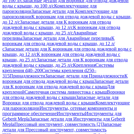
до 100 л/с
Запасные детали для Воронки для отвода дождевой
воды с крыши, до 100 л/с
Комплектующие для
пароизоляции
Запасные детали для Комплектующие для
пароизоляции
К воронкам для отвода дождевой воды с крыши,
до 12 л/с
Запасные детали для К воронкам для отвода
дождевой воды с крыши, до 12 л/с
К воронкам для отвода
дождевой воды с крыши, до 25 л/с
Аварийные
переливы
Запасные детали для Аварийные переливы
К
воронкам для отвода дождевой воды с крыши, до 12 л/
с
Запасные детали для К воронкам для отвода дождевой воды с
крыши, до 12 л/с
К воронкам для отвода дождевой воды с
крыши, до 25 л/с
Запасные детали для К воронкам для отвода
дождевой воды с крыши, до 25 л/с
Крепления
Системы
крепления d40–200
Системы крепления d250–
315
Принадлежности
Запасные детали для Принадлежности
К
воронкам для отвода дождевой воды с крыш
Запасные детали
для К воронкам для отвода дождевой воды с крыш
Для
креплений
Самотечная система ливнестока с крыш
Воронки
для отвода дождевой воды с крыши
Запасные детали для
Воронки для отвода дождевой воды с крыши
Комплектующие
для пароизоляции
Инструменты, сетевые компоненты и
программное обеспечение
Инструменты
Инструменты для
Geberit Mepla
Запасные детали для Инструменты для Geberit
Mepla
Прессовый инструмент, совместимость [2]
Запасные
детали для Прессовый инструмент, совместимость