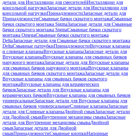
детали для Инсталляции для смесителей
Инсталляции для
консольной нагрузки
Запасные детали для Инсталляции для
консольной нагрузки
Принадлежности
Запасные детали для
Принадлежности
Смывные бачки скрытого монтажа
Смывные
бачки скрытого монтажа Sigma
Запасные детали для Смывные
бачки скрытого монтажа Sigma
Смывные бачки скрытого
монтажа Omega
Смывные бачки скрытого монтажа
Delta
Запасные детали для Смывные бачки скрытого монтажа
Delta
Смывные патрубки
Принадлежности
Впускные клапаны
и сливные клапаны
Впускные клапаны
Запасные детали для
Впускные клапаны
Впускные клапаны для смывных бачков
наружного монтажа
Запасные детали для Впускные клапаны
для смывных бачков наружного монтажа
Впускные клапаны
для смывных бачков скрытого монтажа
Запасные детали для
Впускные клапаны для смывных бачков скрытого
монтажа
Впускные клапаны для керамических
бачков
Запасные детали для Впускные клапаны для
керамических бачков
Впускные клапаны для смывных бачков
универсальные
Запасные детали для Впускные клапаны для
смывных бачков универсальные
Сливные клапаны
Запасные
детали для Сливные клапаны
Двойной смыв
Запасные детали
для Двойной смыв
Внутренние механизмы смыва
Запасные
детали для Внутренние механизмы смыва
Двойной
смыв
Запасные детали для Двойной
смыв
Принадлежности
Смывные кнопки
Напорные