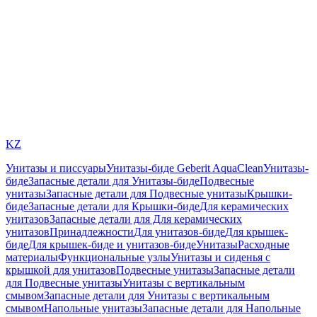
KZ
Унитазы и писсуары
Унитазы-биде Geberit AquaClean
Унитазы-
биде
Запасные детали для Унитазы-биде
Подвесные
унитазы
Запасные детали для Подвесные унитазы
Крышки-
биде
Запасные детали для Крышки-биде
Для керамических
унитазов
Запасные детали для Для керамических
унитазов
Принадлежности
Для унитазов-биде
Для крышек-
биде
Для крышек-биде и унитазов-биде
Унитазы
Расходные
материалы
Функциональные узлы
Унитазы и сиденья с
крышкой для унитазов
Подвесные унитазы
Запасные детали
для Подвесные унитазы
Унитазы с вертикальным
смывом
Запасные детали для Унитазы с вертикальным
смывом
Напольные унитазы
Запасные детали для Напольные