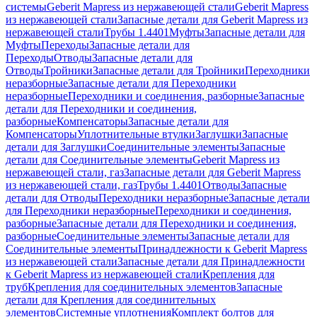
системы
Geberit Mapress из нержавеющей стали
Geberit Mapress
из нержавеющей стали
Запасные детали для Geberit Mapress из
нержавеющей стали
Трубы 1.4401
Муфты
Запасные детали для
Муфты
Переходы
Запасные детали для
Переходы
Отводы
Запасные детали для
Отводы
Тройники
Запасные детали для Тройники
Переходники
неразборные
Запасные детали для Переходники
неразборные
Переходники и соединения, разборные
Запасные
детали для Переходники и соединения,
разборные
Компенсаторы
Запасные детали для
Компенсаторы
Уплотнительные втулки
Заглушки
Запасные
детали для Заглушки
Соединительные элементы
Запасные
детали для Соединительные элементы
Geberit Mapress из
нержавеющей стали, газ
Запасные детали для Geberit Mapress
из нержавеющей стали, газ
Трубы 1.4401
Отводы
Запасные
детали для Отводы
Переходники неразборные
Запасные детали
для Переходники неразборные
Переходники и соединения,
разборные
Запасные детали для Переходники и соединения,
разборные
Соединительные элементы
Запасные детали для
Соединительные элементы
Принадлежности к Geberit Mapress
из нержавеющей стали
Запасные детали для Принадлежности
к Geberit Mapress из нержавеющей стали
Крепления для
труб
Крепления для соединительных элементов
Запасные
детали для Крепления для соединительных
элементов
Системные уплотнения
Комплект болтов для