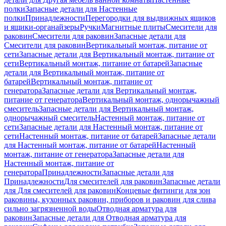
полки
Запасные детали для Настенные
полки
Принадлежности
Перегородки для выдвижных ящиков
и ящики-органайзеры
Ручки
Магнитные плиты
Смесители для
раковин
Смесители для раковин
Запасные детали для
Смесители для раковин
Вертикальный монтаж, питание от
сети
Запасные детали для Вертикальный монтаж, питание от
сети
Вертикальный монтаж, питание от батарей
Запасные
детали для Вертикальный монтаж, питание от
батарей
Вертикальный монтаж, питание от
генератора
Запасные детали для Вертикальный монтаж,
питание от генератора
Вертикальный монтаж, однорычажный
смеситель
Запасные детали для Вертикальный монтаж,
однорычажный смеситель
Настенный монтаж, питание от
сети
Запасные детали для Настенный монтаж, питание от
сети
Настенный монтаж, питание от батарей
Запасные детали
для Настенный монтаж, питание от батарей
Настенный
монтаж, питание от генератора
Запасные детали для
Настенный монтаж, питание от
генератора
Принадлежности
Запасные детали для
Принадлежности
Для смесителей для раковин
Запасные детали
для Для смесителей для раковин
Концевые фитинги для зон
раковины, кухонных раковин, приборов и раковин для слива
сильно загрязненной воды
Отводная арматура для
раковин
Запасные детали для Отводная арматура для