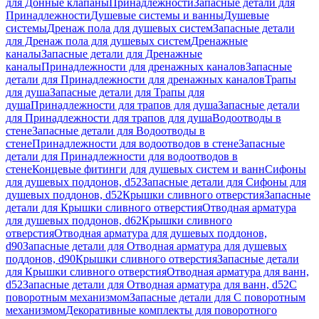
для Донные клапаны
Принадлежности
Запасные детали для
Принадлежности
Душевые системы и ванны
Душевые
системы
Дренаж пола для душевых систем
Запасные детали
для Дренаж пола для душевых систем
Дренажные
каналы
Запасные детали для Дренажные
каналы
Принадлежности для дренажных каналов
Запасные
детали для Принадлежности для дренажных каналов
Трапы
для душа
Запасные детали для Трапы для
душа
Принадлежности для трапов для душа
Запасные детали
для Принадлежности для трапов для душа
Водоотводы в
стене
Запасные детали для Водоотводы в
стене
Принадлежности для водоотводов в стене
Запасные
детали для Принадлежности для водоотводов в
стене
Концевые фитинги для душевых систем и ванн
Сифоны
для душевых поддонов, d52
Запасные детали для Сифоны для
душевых поддонов, d52
Крышки сливного отверстия
Запасные
детали для Крышки сливного отверстия
Отводная арматура
для душевых поддонов, d62
Крышки сливного
отверстия
Отводная арматура для душевых поддонов,
d90
Запасные детали для Отводная арматура для душевых
поддонов, d90
Крышки сливного отверстия
Запасные детали
для Крышки сливного отверстия
Отводная арматура для ванн,
d52
Запасные детали для Отводная арматура для ванн, d52
С
поворотным механизмом
Запасные детали для С поворотным
механизмом
Декоративные комплекты для поворотного