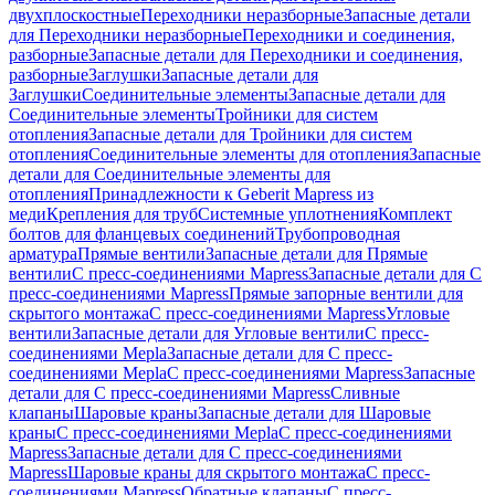
двухплоскостные
Переходники неразборные
Запасные детали
для Переходники неразборные
Переходники и соединения,
разборные
Запасные детали для Переходники и соединения,
разборные
Заглушки
Запасные детали для
Заглушки
Соединительные элементы
Запасные детали для
Соединительные элементы
Тройники для систем
отопления
Запасные детали для Тройники для систем
отопления
Соединительные элементы для отопления
Запасные
детали для Соединительные элементы для
отопления
Принадлежности к Geberit Mapress из
меди
Крепления для труб
Системные уплотнения
Комплект
болтов для фланцевых соединений
Трубопроводная
арматура
Прямые вентили
Запасные детали для Прямые
вентили
С пресс-соединениями Mapress
Запасные детали для С
пресс-соединениями Mapress
Прямые запорные вентили для
скрытого монтажа
С пресс-соединениями Mapress
Угловые
вентили
Запасные детали для Угловые вентили
С пресс-
соединениями Mepla
Запасные детали для С пресс-
соединениями Mepla
С пресс-соединениями Mapress
Запасные
детали для С пресс-соединениями Mapress
Сливные
клапаны
Шаровые краны
Запасные детали для Шаровые
краны
С пресс-соединениями Mepla
С пресс-соединениями
Mapress
Запасные детали для С пресс-соединениями
Mapress
Шаровые краны для скрытого монтажа
С пресс-
соединениями Mapress
Обратные клапаны
С пресс-