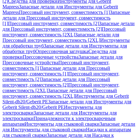
[2]
Средства для проверки
Инструменты для Geberit
Mapress
Запасные детали для Инструменты для Geberit
Mapress
Прессовый инструмент, совместимость [1]
Запасные
детали для Прессовый инструмент, совместимость
[1]
Прессовый инструмент, совместимость [2]
Запасные детали
для Прессовый инструмент, совместимость [2]
Прессовый
инструмент, совместимость [2XL]
Запасные детали для
Прессовый инструмент, совместимость [2XL]
Инструменты
для обработки труб
Запасные детали для Инструменты для
обработки труб
Опрессовочная заглушка
Средства для
проверки
Прессовочные устройства
Запасные детали для
Прессовочные устройства
Прессовый инструмент,
совместимость [1]
Запасные детали для Прессовый
инструмент, совместимость [1]
Прессовый инструмент,
совместимость [2]
Запасные детали для Прессовый
инструмент, совместимость [2]
Прессовый инструмент,
совместимость [2XL]
Запасные детали для Прессовый
инструмент, совместимость [2XL]
Инструменты для Geberit
Silent-db20/Geberit PE
Запасные детали для Инструменты для
Geberit Silent-db20/Geberit PE
Инструменты для
электросварки
Запасные детали для Инструменты для
электросварки
Принадлежности к электросварочным
аппаратам
Инструменты для стыковой сварки
Запасные детали
для Инструменты для стыковой сварки
Насадки к аппаратам
для стыковой сварки
Запасные детали для Насадки к