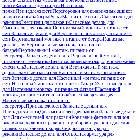
полки
Запасные детали для Настенные
полки
Принадлежности
Перегородки для выдвижных ящиков
и ящики-органайзеры
Ручки
Магнитные плиты
Смесители для
раковин
Смесители для раковин
Запасные детали для
Смесители для раковин
Вертикальный монтаж, питание от
сети
Запасные детали для Вертикальный монтаж, питание от
сети
Вертикальный монтаж, питание от батарей
Запасные
детали для Вертикальный монтаж, питание от
батарей
Вертикальный монтаж, питание от
генератора
Запасные детали для Вертикальный монтаж,
питание от генератора
Вертикальный монтаж, однорычажный
смеситель
Запасные детали для Вертикальный монтаж,
однорычажный смеситель
Настенный монтаж, питание от
сети
Запасные детали для Настенный монтаж, питание от
сети
Настенный монтаж, питание от батарей
Запасные детали
для Настенный монтаж, питание от батарей
Настенный
монтаж, питание от генератора
Запасные детали для
Настенный монтаж, питание от
генератора
Принадлежности
Запасные детали для
Принадлежности
Для смесителей для раковин
Запасные детали
для Для смесителей для раковин
Концевые фитинги для зон
раковины, кухонных раковин, приборов и раковин для слива
сильно загрязненной воды
Отводная арматура для
раковин
Запасные детали для Отводная арматура для