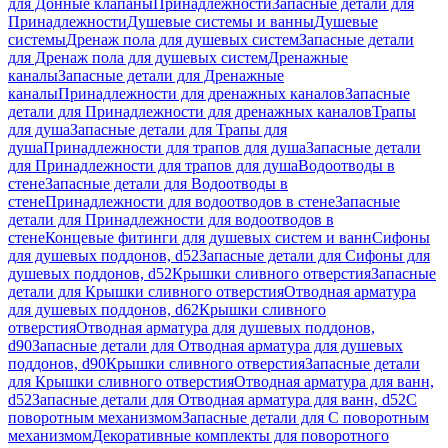
для Донные клапаны
Принадлежности
Запасные детали для
Принадлежности
Душевые системы и ванны
Душевые
системы
Дренаж пола для душевых систем
Запасные детали
для Дренаж пола для душевых систем
Дренажные
каналы
Запасные детали для Дренажные
каналы
Принадлежности для дренажных каналов
Запасные
детали для Принадлежности для дренажных каналов
Трапы
для душа
Запасные детали для Трапы для
душа
Принадлежности для трапов для душа
Запасные детали
для Принадлежности для трапов для душа
Водоотводы в
стене
Запасные детали для Водоотводы в
стене
Принадлежности для водоотводов в стене
Запасные
детали для Принадлежности для водоотводов в
стене
Концевые фитинги для душевых систем и ванн
Сифоны
для душевых поддонов, d52
Запасные детали для Сифоны для
душевых поддонов, d52
Крышки сливного отверстия
Запасные
детали для Крышки сливного отверстия
Отводная арматура
для душевых поддонов, d62
Крышки сливного
отверстия
Отводная арматура для душевых поддонов,
d90
Запасные детали для Отводная арматура для душевых
поддонов, d90
Крышки сливного отверстия
Запасные детали
для Крышки сливного отверстия
Отводная арматура для ванн,
d52
Запасные детали для Отводная арматура для ванн, d52
С
поворотным механизмом
Запасные детали для С поворотным
механизмом
Декоративные комплекты для поворотного