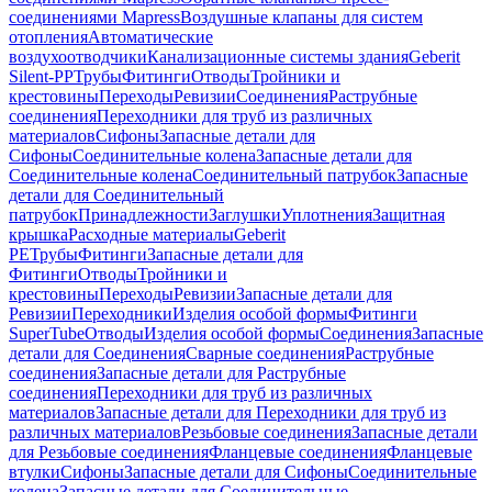
соединениями Mapress
Воздушные клапаны для систем
отопления
Автоматические
воздухоотводчики
Канализационные системы здания
Geberit
Silent-PP
Трубы
Фитинги
Отводы
Тройники и
крестовины
Переходы
Ревизии
Соединения
Раструбные
соединения
Переходники для труб из различных
материалов
Сифоны
Запасные детали для
Сифоны
Соединительные колена
Запасные детали для
Соединительные колена
Соединительный патрубок
Запасные
детали для Соединительный
патрубок
Принадлежности
Заглушки
Уплотнения
Защитная
крышка
Расходные материалы
Geberit
PE
Трубы
Фитинги
Запасные детали для
Фитинги
Отводы
Тройники и
крестовины
Переходы
Ревизии
Запасные детали для
Ревизии
Переходники
Изделия особой формы
Фитинги
SuperTube
Отводы
Изделия особой формы
Соединения
Запасные
детали для Соединения
Сварные соединения
Раструбные
соединения
Запасные детали для Раструбные
соединения
Переходники для труб из различных
материалов
Запасные детали для Переходники для труб из
различных материалов
Резьбовые соединения
Запасные детали
для Резьбовые соединения
Фланцевые соединения
Фланцевые
втулки
Сифоны
Запасные детали для Сифоны
Соединительные
колена
Запасные детали для Соединительные