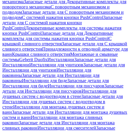
механизма
Запасные детали для Декоративные комплекты для
поворотного механизма
С поворотным механизмом и
подводом
Запасные детали для С поворотным механизмом и
подводом
С системой нажатия кнопки PushControl
Запасные
детали для С системой нажатия кнопки
PushControl
Декоративные комплекты для системы нажатия
кнопки PushControl
Запасные детали для Декоративные
комплекты для системы нажатия кнопки PushControl
С
крышкой сливного отверстия
Запасные детали для С крышкой
сливного отверстия
Принадлежности к отводной арматуре для
ванн
Крышки сливного отверстия
Монтажные и смывные
системы
Geberit Duofix
Инсталляции
Запасные детали для
Инсталляции
Инсталляции для унитазов
Запасные детали для
Инсталляции для унитазов
Инсталляции для
раковины
Запасные детали для Инсталляции для
раковины
Инсталляции для биде
Запасные детали для
Инсталляции для биде
Инсталляции для писсуаров
Запасные
детали для Инсталляции для писсуаров
Инсталляции для
душевых систем с водоотводом в стене
Запасные детали для
Инсталляции для душевых систем с водоотводом в
стене
Инсталляции для монтажа душевых систем и
ванн
Запасные детали для Инсталляции для монтажа душевых
систем и ванн
Инсталляции для монтажа сливных
раковин
Запасные детали для Инсталляции для монтажа
сливных раковин
Инсталляции для смесителей
Запасные