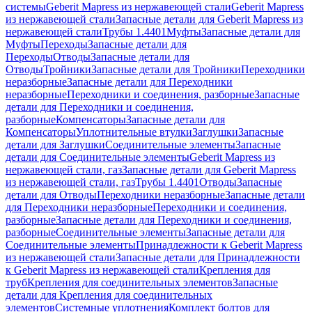
системы
Geberit Mapress из нержавеющей стали
Geberit Mapress
из нержавеющей стали
Запасные детали для Geberit Mapress из
нержавеющей стали
Трубы 1.4401
Муфты
Запасные детали для
Муфты
Переходы
Запасные детали для
Переходы
Отводы
Запасные детали для
Отводы
Тройники
Запасные детали для Тройники
Переходники
неразборные
Запасные детали для Переходники
неразборные
Переходники и соединения, разборные
Запасные
детали для Переходники и соединения,
разборные
Компенсаторы
Запасные детали для
Компенсаторы
Уплотнительные втулки
Заглушки
Запасные
детали для Заглушки
Соединительные элементы
Запасные
детали для Соединительные элементы
Geberit Mapress из
нержавеющей стали, газ
Запасные детали для Geberit Mapress
из нержавеющей стали, газ
Трубы 1.4401
Отводы
Запасные
детали для Отводы
Переходники неразборные
Запасные детали
для Переходники неразборные
Переходники и соединения,
разборные
Запасные детали для Переходники и соединения,
разборные
Соединительные элементы
Запасные детали для
Соединительные элементы
Принадлежности к Geberit Mapress
из нержавеющей стали
Запасные детали для Принадлежности
к Geberit Mapress из нержавеющей стали
Крепления для
труб
Крепления для соединительных элементов
Запасные
детали для Крепления для соединительных
элементов
Системные уплотнения
Комплект болтов для