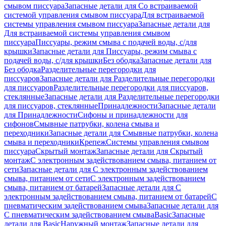
смывом писсуара
Запасные детали для Со встраиваемой
системой управления смывом писсуара
Для встраиваемой
системы управления смывом писсуара
Запасные детали для
Для встраиваемой системы управления смывом
писсуара
Писсуары, режим смыва с подачей воды, с/для
крышки
Запасные детали для Писсуары, режим смыва с
подачей воды, с/для крышки
Без ободка
Запасные детали для
Без ободка
Разделительные перегородки для
писсуаров
Запасные детали для Разделительные перегородки
для писсуаров
Разделительные перегородки для писсуаров,
стеклянные
Запасные детали для Разделительные перегородки
для писсуаров, стеклянные
Принадлежности
Запасные детали
для Принадлежности
Сифоны и принадлежности для
сифонов
Смывные патрубки, колена смыва и
переходники
Запасные детали для Смывные патрубки, колена
смыва и переходники
Крепеж
Системы управления смывом
писсуара
Скрытый монтаж
Запасные детали для Скрытый
монтаж
С электронным задействованием смыва, питанием от
сети
Запасные детали для С электронным задействованием
смыва, питанием от сети
С электронным задействованием
смыва, питанием от батарей
Запасные детали для С
электронным задействованием смыва, питанием от батарей
С
пневматическим задействованием смыва
Запасные детали для
С пневматическим задействованием смыва
Basic
Запасные
детали для Basic
Наружный монтаж
Запасные детали для