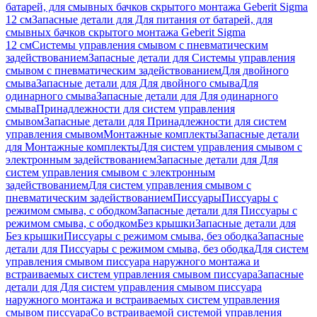
батарей, для смывных бачков скрытого монтажа Geberit Sigma
12 см
Запасные детали для Для питания от батарей, для
смывных бачков скрытого монтажа Geberit Sigma
12 см
Системы управления смывом с пневматическим
задействованием
Запасные детали для Системы управления
смывом с пневматическим задействованием
Для двойного
смыва
Запасные детали для Для двойного смыва
Для
одинарного смыва
Запасные детали для Для одинарного
смыва
Принадлежности для систем управления
смывом
Запасные детали для Принадлежности для систем
управления смывом
Монтажные комплекты
Запасные детали
для Монтажные комплекты
Для систем управления смывом с
электронным задействованием
Запасные детали для Для
систем управления смывом с электронным
задействованием
Для систем управления смывом с
пневматическим задействованием
Писсуары
Писсуары с
режимом смыва, с ободком
Запасные детали для Писсуары с
режимом смыва, с ободком
Без крышки
Запасные детали для
Без крышки
Писсуары с режимом смыва, без ободка
Запасные
детали для Писсуары с режимом смыва, без ободка
Для систем
управления смывом писсуара наружного монтажа и
встраиваемых систем управления смывом писсуара
Запасные
детали для Для систем управления смывом писсуара
наружного монтажа и встраиваемых систем управления
смывом писсуара
Со встраиваемой системой управления