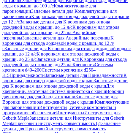
до 100 л/с
Запасные детали для Воронки для отвода дождевой
воды с крыши, до 100 л/с
Комплектующие для
пароизоляции
Запасные детали для Комплектующие для
пароизоляции
К воронкам для отвода дождевой воды с крыши,
до 12 л/с
Запасные детали для К воронкам для отвода
дождевой воды с крыши, до 12 л/с
К воронкам для отвода
дождевой воды с крыши, до 25 л/с
Аварийные
переливы
Запасные детали для Аварийные переливы
К
воронкам для отвода дождевой воды с крыши, до 12 л/
с
Запасные детали для К воронкам для отвода дождевой воды с
крыши, до 12 л/с
К воронкам для отвода дождевой воды с
крыши, до 25 л/с
Запасные детали для К воронкам для отвода
дождевой воды с крыши, до 25 л/с
Крепления
Системы
крепления d40–200
Системы крепления d250–
315
Принадлежности
Запасные детали для Принадлежности
К
воронкам для отвода дождевой воды с крыш
Запасные детали
для К воронкам для отвода дождевой воды с крыш
Для
креплений
Самотечная система ливнестока с крыш
Воронки
для отвода дождевой воды с крыши
Запасные детали для
Воронки для отвода дождевой воды с крыши
Комплектующие
для пароизоляции
Инструменты, сетевые компоненты и
программное обеспечение
Инструменты
Инструменты для
Geberit Mepla
Запасные детали для Инструменты для Geberit
Mepla
Прессовый инструмент, совместимость [2]
Запасные
детали для Прессовый инструмент, совместимость