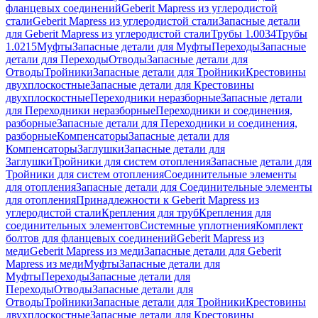
фланцевых соединений
Geberit Mapress из углеродистой
стали
Geberit Mapress из углеродистой стали
Запасные детали
для Geberit Mapress из углеродистой стали
Трубы 1.0034
Трубы
1.0215
Муфты
Запасные детали для Муфты
Переходы
Запасные
детали для Переходы
Отводы
Запасные детали для
Отводы
Тройники
Запасные детали для Тройники
Крестовины
двухплоскостные
Запасные детали для Крестовины
двухплоскостные
Переходники неразборные
Запасные детали
для Переходники неразборные
Переходники и соединения,
разборные
Запасные детали для Переходники и соединения,
разборные
Компенсаторы
Запасные детали для
Компенсаторы
Заглушки
Запасные детали для
Заглушки
Тройники для систем отопления
Запасные детали для
Тройники для систем отопления
Соединительные элементы
для отопления
Запасные детали для Соединительные элементы
для отопления
Принадлежности к Geberit Mapress из
углеродистой стали
Крепления для труб
Крепления для
соединительных элементов
Системные уплотнения
Комплект
болтов для фланцевых соединений
Geberit Mapress из
меди
Geberit Mapress из меди
Запасные детали для Geberit
Mapress из меди
Муфты
Запасные детали для
Муфты
Переходы
Запасные детали для
Переходы
Отводы
Запасные детали для
Отводы
Тройники
Запасные детали для Тройники
Крестовины
двухплоскостные
Запасные детали для Крестовины