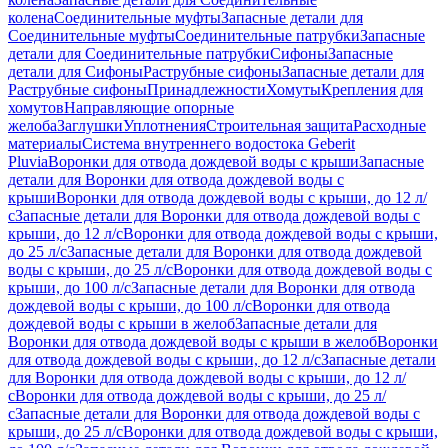
колена
Соединительные муфты
Запасные детали для
Соединительные муфты
Соединительные патрубки
Запасные
детали для Соединительные патрубки
Сифоны
Запасные
детали для Сифоны
Раструбные сифоны
Запасные детали для
Раструбные сифоны
Принадлежности
Хомуты
Крепления для
хомутов
Направляющие опорные
желоба
Заглушки
Уплотнения
Строительная защита
Расходные
материалы
Система внутреннего водостока Geberit
Pluvia
Воронки для отвода дождевой воды с крыши
Запасные
детали для Воронки для отвода дождевой воды с
крыши
Воронки для отвода дождевой воды с крыши, до 12 л/
с
Запасные детали для Воронки для отвода дождевой воды с
крыши, до 12 л/с
Воронки для отвода дождевой воды с крыши,
до 25 л/с
Запасные детали для Воронки для отвода дождевой
воды с крыши, до 25 л/с
Воронки для отвода дождевой воды с
крыши, до 100 л/с
Запасные детали для Воронки для отвода
дождевой воды с крыши, до 100 л/с
Воронки для отвода
дождевой воды с крыши в желоб
Запасные детали для
Воронки для отвода дождевой воды с крыши в желоб
Воронки
для отвода дождевой воды с крыши, до 12 л/с
Запасные детали
для Воронки для отвода дождевой воды с крыши, до 12 л/
с
Воронки для отвода дождевой воды с крыши, до 25 л/
с
Запасные детали для Воронки для отвода дождевой воды с
крыши, до 25 л/с
Воронки для отвода дождевой воды с крыши,