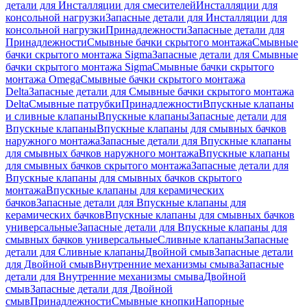
детали для Инсталляции для смесителей
Инсталляции для
консольной нагрузки
Запасные детали для Инсталляции для
консольной нагрузки
Принадлежности
Запасные детали для
Принадлежности
Смывные бачки скрытого монтажа
Смывные
бачки скрытого монтажа Sigma
Запасные детали для Смывные
бачки скрытого монтажа Sigma
Смывные бачки скрытого
монтажа Omega
Смывные бачки скрытого монтажа
Delta
Запасные детали для Смывные бачки скрытого монтажа
Delta
Смывные патрубки
Принадлежности
Впускные клапаны
и сливные клапаны
Впускные клапаны
Запасные детали для
Впускные клапаны
Впускные клапаны для смывных бачков
наружного монтажа
Запасные детали для Впускные клапаны
для смывных бачков наружного монтажа
Впускные клапаны
для смывных бачков скрытого монтажа
Запасные детали для
Впускные клапаны для смывных бачков скрытого
монтажа
Впускные клапаны для керамических
бачков
Запасные детали для Впускные клапаны для
керамических бачков
Впускные клапаны для смывных бачков
универсальные
Запасные детали для Впускные клапаны для
смывных бачков универсальные
Сливные клапаны
Запасные
детали для Сливные клапаны
Двойной смыв
Запасные детали
для Двойной смыв
Внутренние механизмы смыва
Запасные
детали для Внутренние механизмы смыва
Двойной
смыв
Запасные детали для Двойной
смыв
Принадлежности
Смывные кнопки
Напорные