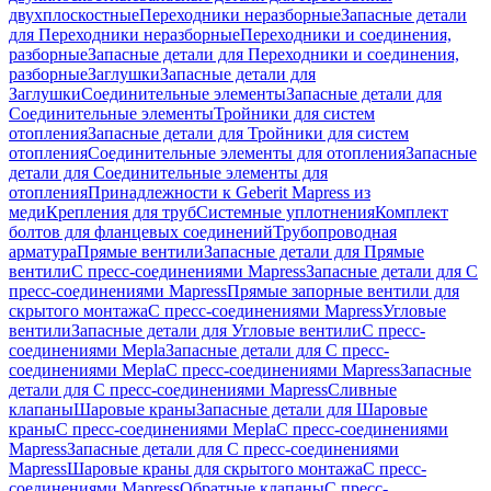
двухплоскостные
Переходники неразборные
Запасные детали
для Переходники неразборные
Переходники и соединения,
разборные
Запасные детали для Переходники и соединения,
разборные
Заглушки
Запасные детали для
Заглушки
Соединительные элементы
Запасные детали для
Соединительные элементы
Тройники для систем
отопления
Запасные детали для Тройники для систем
отопления
Соединительные элементы для отопления
Запасные
детали для Соединительные элементы для
отопления
Принадлежности к Geberit Mapress из
меди
Крепления для труб
Системные уплотнения
Комплект
болтов для фланцевых соединений
Трубопроводная
арматура
Прямые вентили
Запасные детали для Прямые
вентили
С пресс-соединениями Mapress
Запасные детали для С
пресс-соединениями Mapress
Прямые запорные вентили для
скрытого монтажа
С пресс-соединениями Mapress
Угловые
вентили
Запасные детали для Угловые вентили
С пресс-
соединениями Mepla
Запасные детали для С пресс-
соединениями Mepla
С пресс-соединениями Mapress
Запасные
детали для С пресс-соединениями Mapress
Сливные
клапаны
Шаровые краны
Запасные детали для Шаровые
краны
С пресс-соединениями Mepla
С пресс-соединениями
Mapress
Запасные детали для С пресс-соединениями
Mapress
Шаровые краны для скрытого монтажа
С пресс-
соединениями Mapress
Обратные клапаны
С пресс-