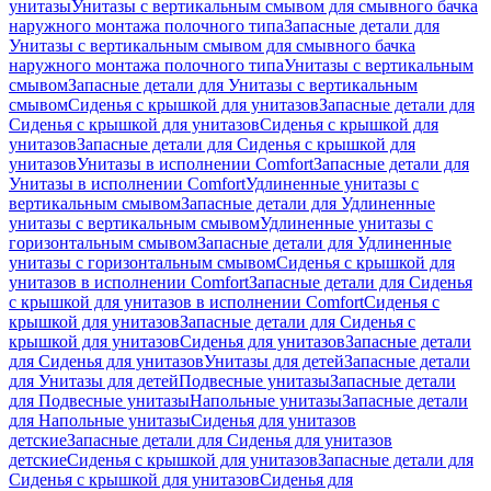
унитазы
Унитазы с вертикальным смывом для смывного бачка
наружного монтажа полочного типа
Запасные детали для
Унитазы с вертикальным смывом для смывного бачка
наружного монтажа полочного типа
Унитазы с вертикальным
смывом
Запасные детали для Унитазы с вертикальным
смывом
Сиденья с крышкой для унитазов
Запасные детали для
Сиденья с крышкой для унитазов
Сиденья с крышкой для
унитазов
Запасные детали для Сиденья с крышкой для
унитазов
Унитазы в исполнении Comfort
Запасные детали для
Унитазы в исполнении Comfort
Удлиненные унитазы с
вертикальным смывом
Запасные детали для Удлиненные
унитазы с вертикальным смывом
Удлиненные унитазы с
горизонтальным смывом
Запасные детали для Удлиненные
унитазы с горизонтальным смывом
Сиденья с крышкой для
унитазов в исполнении Comfort
Запасные детали для Сиденья
с крышкой для унитазов в исполнении Comfort
Сиденья с
крышкой для унитазов
Запасные детали для Сиденья с
крышкой для унитазов
Сиденья для унитазов
Запасные детали
для Сиденья для унитазов
Унитазы для детей
Запасные детали
для Унитазы для детей
Подвесные унитазы
Запасные детали
для Подвесные унитазы
Напольные унитазы
Запасные детали
для Напольные унитазы
Сиденья для унитазов
детские
Запасные детали для Сиденья для унитазов
детские
Сиденья с крышкой для унитазов
Запасные детали для
Сиденья с крышкой для унитазов
Сиденья для