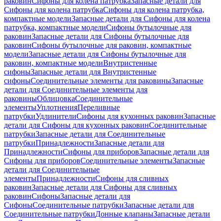
раковин
Сифоны для колена патрубка
Запасные детали для
Сифоны для колена патрубка
Сифоны для колена патрубка,
компактные модели
Запасные детали для Сифоны для колена
патрубка, компактные модели
Сифоны бутылочные для
раковин
Запасные детали для Сифоны бутылочные для
раковин
Сифоны бутылочные для раковин, компактные
модели
Запасные детали для Сифоны бутылочные для
раковин, компактные модели
Внутристенные
сифоны
Запасные детали для Внутристенные
сифоны
Соединительные элементы для раковины
Запасные
детали для Соединительные элементы для
раковины
Облицовка
Соединительные
элементы
Уплотнения
Переливные
патрубки
Удлинители
Сифоны для кухонных раковин
Запасные
детали для Сифоны для кухонных раковин
Соединительные
патрубки
Запасные детали для Соединительные
патрубки
Принадлежности
Запасные детали для
Принадлежности
Сифоны для приборов
Запасные детали для
Сифоны для приборов
Соединительные элементы
Запасные
детали для Соединительные
элементы
Принадлежности
Сифоны для сливных
раковин
Запасные детали для Сифоны для сливных
раковин
Сифоны
Запасные детали для
Сифоны
Соединительные патрубки
Запасные детали для
Соединительные патрубки
Донные клапаны
Запасные детали