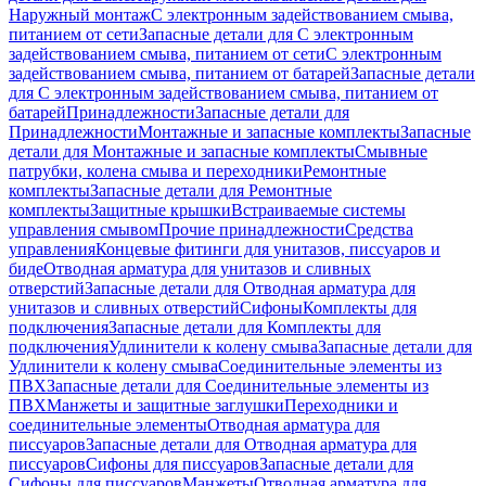
Наружный монтаж
С электронным задействованием смыва,
питанием от сети
Запасные детали для С электронным
задействованием смыва, питанием от сети
С электронным
задействованием смыва, питанием от батарей
Запасные детали
для С электронным задействованием смыва, питанием от
батарей
Принадлежности
Запасные детали для
Принадлежности
Монтажные и запасные комплекты
Запасные
детали для Монтажные и запасные комплекты
Смывные
патрубки, колена смыва и переходники
Ремонтные
комплекты
Запасные детали для Ремонтные
комплекты
Защитные крышки
Встраиваемые системы
управления смывом
Прочие принадлежности
Средства
управления
Концевые фитинги для унитазов, писсуаров и
биде
Отводная арматура для унитазов и сливных
отверстий
Запасные детали для Отводная арматура для
унитазов и сливных отверстий
Сифоны
Комплекты для
подключения
Запасные детали для Комплекты для
подключения
Удлинители к колену смыва
Запасные детали для
Удлинители к колену смыва
Соединительные элементы из
ПВХ
Запасные детали для Соединительные элементы из
ПВХ
Манжеты и защитные заглушки
Переходники и
соединительные элементы
Отводная арматура для
писсуаров
Запасные детали для Отводная арматура для
писсуаров
Cифоны для писсуаров
Запасные детали для
Cифоны для писсуаров
Манжеты
Отводная арматура для