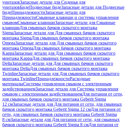
унитазов
Запасные детали для Сиденья для
унитазов
Биде
Подвесные биде
Запасные детали для Подвесные
биде
Принадлежности
Запасные детали для
Принадлежности
Смывные клавиши и системы управления
смывом
Смывные клавиши
Запасные детали для Смывные
клавиши
Для смывных бачков скрытого монтажа
Sigma
Запасные детали для Для смывных бачков скрытого
монтажа Sigma
Для смывных бачков скрытого монтажа
Omega
Запасные детали для Для смывных бачков скрытого
монтажа Omega
Для смывных бачков скрытого монтажа
Kappa
Запасные детали для Для смывных бачков скрытого
монтажа Kappa
Для смывных бачков скрытого монтажа
Delta
Запасные детали для Для смывных бачков скрытого
монтажа Delta
Для смывных бачков скрытого монтажа
Twinline
Запасные детали для Для смывных бачков скрытого
монтажа Twinline
Принадлежности
Расходные
материалы
Системы управления смывом с электронным
задействованием
Запасные детали для Системы управления
смывом с электронным задействованием
Для питания от сети,
для смывных бачков скрытого монтажа Geberit Sigma
12 см
Запасные детали для Для питания от сети, для смывных
бачков скрытого монтажа Geberit Sigma 12 см
Для питания от
сети, для смывных бачков скрытого монтажа Geberit Sigma
8 см
Запасные детали для Для питания от сети, для смывных
бачков скрытого монтажа Geberit Sigma 8 см
Для питания от