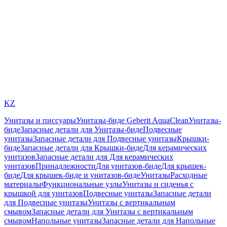
KZ
Унитазы и писсуары
Унитазы-биде Geberit AquaClean
Унитазы-
биде
Запасные детали для Унитазы-биде
Подвесные
унитазы
Запасные детали для Подвесные унитазы
Крышки-
биде
Запасные детали для Крышки-биде
Для керамических
унитазов
Запасные детали для Для керамических
унитазов
Принадлежности
Для унитазов-биде
Для крышек-
биде
Для крышек-биде и унитазов-биде
Унитазы
Расходные
материалы
Функциональные узлы
Унитазы и сиденья с
крышкой для унитазов
Подвесные унитазы
Запасные детали
для Подвесные унитазы
Унитазы с вертикальным
смывом
Запасные детали для Унитазы с вертикальным
смывом
Напольные унитазы
Запасные детали для Напольные