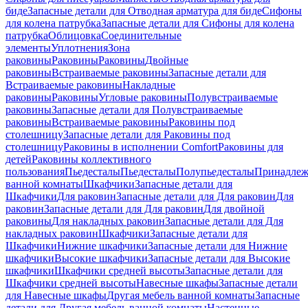
биде
Запасные детали для Отводная арматура для биде
Сифоны
для колена патрубка
Запасные детали для Сифоны для колена
патрубка
Облицовка
Соединительные
элементы
Уплотнения
Зона
раковины
Раковины
Раковины
Двойные
раковины
Встраиваемые раковины
Запасные детали для
Встраиваемые раковины
Накладные
раковины
Раковины
Угловые раковины
Полувстраиваемые
раковины
Запасные детали для Полувстраиваемые
раковины
Встраиваемые раковины
Раковины под
столешницу
Запасные детали для Раковины под
столешницу
Раковины в исполнении Comfort
Pаковины для
детей
Раковины коллективного
пользования
Пьедесталы
Пьедесталы
Полупьедесталы
Принадлеж
ванной комнаты
Шкафчики
Запасные детали для
Шкафчики
Для раковин
Запасные детали для Для раковин
Для
раковин
Запасные детали для Для раковин
Для двойной
раковины
Для накладных pаковин
Запасные детали для Для
накладных pаковин
Шкафчики
Запасные детали для
Шкафчики
Нижние шкафчики
Запасные детали для Нижние
шкафчики
Высокие шкафчики
Запасные детали для Высокие
шкафчики
Шкафчики средней высоты
Запасные детали для
Шкафчики средней высоты
Навесные шкафы
Запасные детали
для Навесные шкафы
Другая мебель ванной комнаты
Запасные
детали для Другая мебель ванной комнаты
Настенные