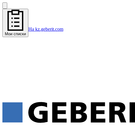
На kz.geberit.com
Мои списки