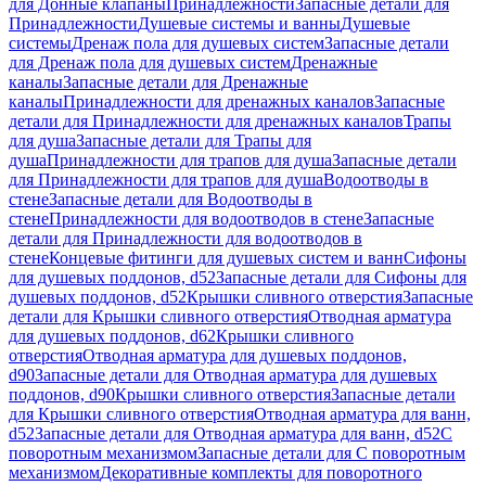
для Донные клапаны
Принадлежности
Запасные детали для
Принадлежности
Душевые системы и ванны
Душевые
системы
Дренаж пола для душевых систем
Запасные детали
для Дренаж пола для душевых систем
Дренажные
каналы
Запасные детали для Дренажные
каналы
Принадлежности для дренажных каналов
Запасные
детали для Принадлежности для дренажных каналов
Трапы
для душа
Запасные детали для Трапы для
душа
Принадлежности для трапов для душа
Запасные детали
для Принадлежности для трапов для душа
Водоотводы в
стене
Запасные детали для Водоотводы в
стене
Принадлежности для водоотводов в стене
Запасные
детали для Принадлежности для водоотводов в
стене
Концевые фитинги для душевых систем и ванн
Сифоны
для душевых поддонов, d52
Запасные детали для Сифоны для
душевых поддонов, d52
Крышки сливного отверстия
Запасные
детали для Крышки сливного отверстия
Отводная арматура
для душевых поддонов, d62
Крышки сливного
отверстия
Отводная арматура для душевых поддонов,
d90
Запасные детали для Отводная арматура для душевых
поддонов, d90
Крышки сливного отверстия
Запасные детали
для Крышки сливного отверстия
Отводная арматура для ванн,
d52
Запасные детали для Отводная арматура для ванн, d52
С
поворотным механизмом
Запасные детали для С поворотным
механизмом
Декоративные комплекты для поворотного