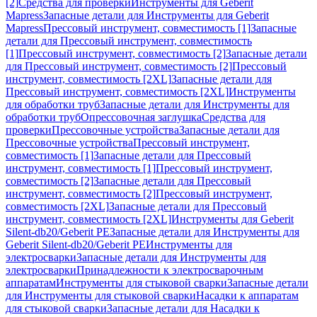
[2]
Средства для проверки
Инструменты для Geberit
Mapress
Запасные детали для Инструменты для Geberit
Mapress
Прессовый инструмент, совместимость [1]
Запасные
детали для Прессовый инструмент, совместимость
[1]
Прессовый инструмент, совместимость [2]
Запасные детали
для Прессовый инструмент, совместимость [2]
Прессовый
инструмент, совместимость [2XL]
Запасные детали для
Прессовый инструмент, совместимость [2XL]
Инструменты
для обработки труб
Запасные детали для Инструменты для
обработки труб
Опрессовочная заглушка
Средства для
проверки
Прессовочные устройства
Запасные детали для
Прессовочные устройства
Прессовый инструмент,
совместимость [1]
Запасные детали для Прессовый
инструмент, совместимость [1]
Прессовый инструмент,
совместимость [2]
Запасные детали для Прессовый
инструмент, совместимость [2]
Прессовый инструмент,
совместимость [2XL]
Запасные детали для Прессовый
инструмент, совместимость [2XL]
Инструменты для Geberit
Silent-db20/Geberit PE
Запасные детали для Инструменты для
Geberit Silent-db20/Geberit PE
Инструменты для
электросварки
Запасные детали для Инструменты для
электросварки
Принадлежности к электросварочным
аппаратам
Инструменты для стыковой сварки
Запасные детали
для Инструменты для стыковой сварки
Насадки к аппаратам
для стыковой сварки
Запасные детали для Насадки к