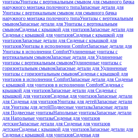
унитазы
Унитазы с вертикальным смывом для смывного бачка
наружного монтажа полочного типа
Запасные детали для
Унитазы с вертикальным смывом для смывного бачка
наружного монтажа полочного типа
Унитазы с вертикальным
смывом
Запасные детали для Унитазы с вертикальным
смывом
Сиденья с крышкой для унитазов
Запасные детали для
Сиденья с крышкой для унитазов
Сиденья с крышкой для
унитазов
Запасные детали для Сиденья с крышкой для
унитазов
Унитазы в исполнении Comfort
Запасные детали для
Унитазы в исполнении Comfort
Удлиненные унитазы с
вертикальным смывом
Запасные детали для Удлиненные
унитазы с вертикальным смывом
Удлиненные унитазы с
горизонтальным смывом
Запасные детали для Удлиненные
унитазы с горизонтальным смывом
Сиденья с крышкой для
унитазов в исполнении Comfort
Запасные детали для Сиденья
с крышкой для унитазов в исполнении Comfort
Сиденья с
крышкой для унитазов
Запасные детали для Сиденья с
крышкой для унитазов
Сиденья для унитазов
Запасные детали
для Сиденья для унитазов
Унитазы для детей
Запасные детали
для Унитазы для детей
Подвесные унитазы
Запасные детали
для Подвесные унитазы
Напольные унитазы
Запасные детали
для Напольные унитазы
Сиденья для унитазов
детские
Запасные детали для Сиденья для унитазов
детские
Сиденья с крышкой для унитазов
Запасные детали для
Сиденья с крышкой для унитазов
Сиденья для