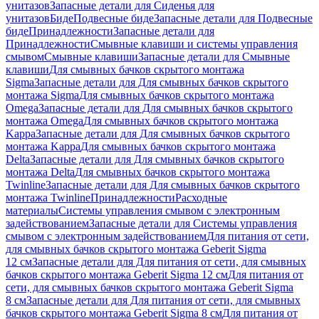
унитазов
Запасные детали для Сиденья для
унитазов
Биде
Подвесные биде
Запасные детали для Подвесные
биде
Принадлежности
Запасные детали для
Принадлежности
Смывные клавиши и системы управления
смывом
Смывные клавиши
Запасные детали для Смывные
клавиши
Для смывных бачков скрытого монтажа
Sigma
Запасные детали для Для смывных бачков скрытого
монтажа Sigma
Для смывных бачков скрытого монтажа
Omega
Запасные детали для Для смывных бачков скрытого
монтажа Omega
Для смывных бачков скрытого монтажа
Kappa
Запасные детали для Для смывных бачков скрытого
монтажа Kappa
Для смывных бачков скрытого монтажа
Delta
Запасные детали для Для смывных бачков скрытого
монтажа Delta
Для смывных бачков скрытого монтажа
Twinline
Запасные детали для Для смывных бачков скрытого
монтажа Twinline
Принадлежности
Расходные
материалы
Системы управления смывом с электронным
задействованием
Запасные детали для Системы управления
смывом с электронным задействованием
Для питания от сети,
для смывных бачков скрытого монтажа Geberit Sigma
12 см
Запасные детали для Для питания от сети, для смывных
бачков скрытого монтажа Geberit Sigma 12 см
Для питания от
сети, для смывных бачков скрытого монтажа Geberit Sigma
8 см
Запасные детали для Для питания от сети, для смывных
бачков скрытого монтажа Geberit Sigma 8 см
Для питания от