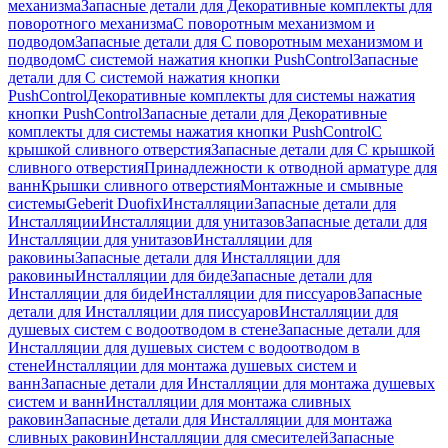
механизма
Запасные детали для Декоративные комплекты для
поворотного механизма
С поворотным механизмом и
подводом
Запасные детали для С поворотным механизмом и
подводом
С системой нажатия кнопки PushControl
Запасные
детали для С системой нажатия кнопки
PushControl
Декоративные комплекты для системы нажатия
кнопки PushControl
Запасные детали для Декоративные
комплекты для системы нажатия кнопки PushControl
С
крышкой сливного отверстия
Запасные детали для С крышкой
сливного отверстия
Принадлежности к отводной арматуре для
ванн
Крышки сливного отверстия
Монтажные и смывные
системы
Geberit Duofix
Инсталляции
Запасные детали для
Инсталляции
Инсталляции для унитазов
Запасные детали для
Инсталляции для унитазов
Инсталляции для
раковины
Запасные детали для Инсталляции для
раковины
Инсталляции для биде
Запасные детали для
Инсталляции для биде
Инсталляции для писсуаров
Запасные
детали для Инсталляции для писсуаров
Инсталляции для
душевых систем с водоотводом в стене
Запасные детали для
Инсталляции для душевых систем с водоотводом в
стене
Инсталляции для монтажа душевых систем и
ванн
Запасные детали для Инсталляции для монтажа душевых
систем и ванн
Инсталляции для монтажа сливных
раковин
Запасные детали для Инсталляции для монтажа
сливных раковин
Инсталляции для смесителей
Запасные