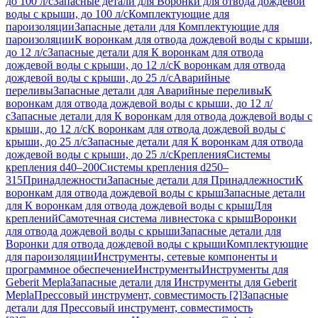
до 100 л/с
Запасные детали для Воронки для отвода дождевой
воды с крыши, до 100 л/с
Комплектующие для
пароизоляции
Запасные детали для Комплектующие для
пароизоляции
К воронкам для отвода дождевой воды с крыши,
до 12 л/с
Запасные детали для К воронкам для отвода
дождевой воды с крыши, до 12 л/с
К воронкам для отвода
дождевой воды с крыши, до 25 л/с
Аварийные
переливы
Запасные детали для Аварийные переливы
К
воронкам для отвода дождевой воды с крыши, до 12 л/
с
Запасные детали для К воронкам для отвода дождевой воды с
крыши, до 12 л/с
К воронкам для отвода дождевой воды с
крыши, до 25 л/с
Запасные детали для К воронкам для отвода
дождевой воды с крыши, до 25 л/с
Крепления
Системы
крепления d40–200
Системы крепления d250–
315
Принадлежности
Запасные детали для Принадлежности
К
воронкам для отвода дождевой воды с крыш
Запасные детали
для К воронкам для отвода дождевой воды с крыш
Для
креплений
Самотечная система ливнестока с крыш
Воронки
для отвода дождевой воды с крыши
Запасные детали для
Воронки для отвода дождевой воды с крыши
Комплектующие
для пароизоляции
Инструменты, сетевые компоненты и
программное обеспечение
Инструменты
Инструменты для
Geberit Mepla
Запасные детали для Инструменты для Geberit
Mepla
Прессовый инструмент, совместимость [2]
Запасные
детали для Прессовый инструмент, совместимость