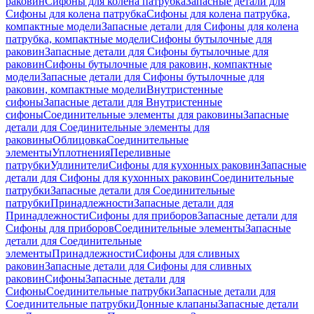
раковин
Сифоны для колена патрубка
Запасные детали для
Сифоны для колена патрубка
Сифоны для колена патрубка,
компактные модели
Запасные детали для Сифоны для колена
патрубка, компактные модели
Сифоны бутылочные для
раковин
Запасные детали для Сифоны бутылочные для
раковин
Сифоны бутылочные для раковин, компактные
модели
Запасные детали для Сифоны бутылочные для
раковин, компактные модели
Внутристенные
сифоны
Запасные детали для Внутристенные
сифоны
Соединительные элементы для раковины
Запасные
детали для Соединительные элементы для
раковины
Облицовка
Соединительные
элементы
Уплотнения
Переливные
патрубки
Удлинители
Сифоны для кухонных раковин
Запасные
детали для Сифоны для кухонных раковин
Соединительные
патрубки
Запасные детали для Соединительные
патрубки
Принадлежности
Запасные детали для
Принадлежности
Сифоны для приборов
Запасные детали для
Сифоны для приборов
Соединительные элементы
Запасные
детали для Соединительные
элементы
Принадлежности
Сифоны для сливных
раковин
Запасные детали для Сифоны для сливных
раковин
Сифоны
Запасные детали для
Сифоны
Соединительные патрубки
Запасные детали для
Соединительные патрубки
Донные клапаны
Запасные детали