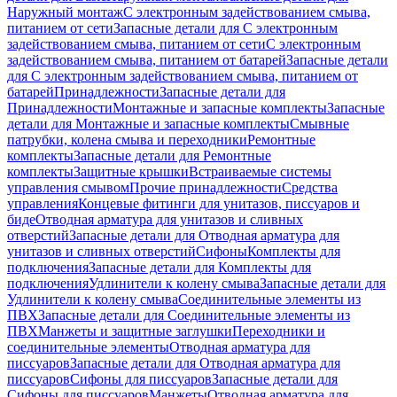
Наружный монтаж
С электронным задействованием смыва,
питанием от сети
Запасные детали для С электронным
задействованием смыва, питанием от сети
С электронным
задействованием смыва, питанием от батарей
Запасные детали
для С электронным задействованием смыва, питанием от
батарей
Принадлежности
Запасные детали для
Принадлежности
Монтажные и запасные комплекты
Запасные
детали для Монтажные и запасные комплекты
Смывные
патрубки, колена смыва и переходники
Ремонтные
комплекты
Запасные детали для Ремонтные
комплекты
Защитные крышки
Встраиваемые системы
управления смывом
Прочие принадлежности
Средства
управления
Концевые фитинги для унитазов, писсуаров и
биде
Отводная арматура для унитазов и сливных
отверстий
Запасные детали для Отводная арматура для
унитазов и сливных отверстий
Сифоны
Комплекты для
подключения
Запасные детали для Комплекты для
подключения
Удлинители к колену смыва
Запасные детали для
Удлинители к колену смыва
Соединительные элементы из
ПВХ
Запасные детали для Соединительные элементы из
ПВХ
Манжеты и защитные заглушки
Переходники и
соединительные элементы
Отводная арматура для
писсуаров
Запасные детали для Отводная арматура для
писсуаров
Cифоны для писсуаров
Запасные детали для
Cифоны для писсуаров
Манжеты
Отводная арматура для