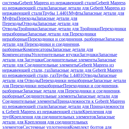
системы
Geberit Mapress из нержавеющей стали
Geberit Mapress
из нержавеющей стали
Запасные детали для Geberit Mapress из
нержавеющей стали
Трубы 1.4401
Муфты
Запасные детали для
Муфты
Переходы
Запасные детали для
Переходы
Отводы
Запасные детали для
Отводы
Тройники
Запасные детали для Тройники
Переходники
неразборные
Запасные детали для Переходники
неразборные
Переходники и соединения, разборные
Запасные
детали для Переходники и соединения,
разборные
Компенсаторы
Запасные детали для
Компенсаторы
Уплотнительные втулки
Заглушки
Запасные
детали для Заглушки
Соединительные элементы
Запасные
детали для Соединительные элементы
Geberit Mapress из
нержавеющей стали, газ
Запасные детали для Geberit Mapress
из нержавеющей стали, газ
Трубы 1.4401
Отводы
Запасные
детали для Отводы
Переходники неразборные
Запасные детали
для Переходники неразборные
Переходники и соединения,
разборные
Запасные детали для Переходники и соединения,
разборные
Соединительные элементы
Запасные детали для
Соединительные элементы
Принадлежности к Geberit Mapress
из нержавеющей стали
Запасные детали для Принадлежности
к Geberit Mapress из нержавеющей стали
Крепления для
труб
Крепления для соединительных элементов
Запасные
детали для Крепления для соединительных
элементов
Системные уплотнения
Комплект болтов для