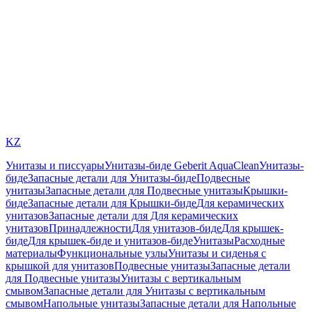
KZ
Унитазы и писсуары
Унитазы-биде Geberit AquaClean
Унитазы-
биде
Запасные детали для Унитазы-биде
Подвесные
унитазы
Запасные детали для Подвесные унитазы
Крышки-
биде
Запасные детали для Крышки-биде
Для керамических
унитазов
Запасные детали для Для керамических
унитазов
Принадлежности
Для унитазов-биде
Для крышек-
биде
Для крышек-биде и унитазов-биде
Унитазы
Расходные
материалы
Функциональные узлы
Унитазы и сиденья с
крышкой для унитазов
Подвесные унитазы
Запасные детали
для Подвесные унитазы
Унитазы с вертикальным
смывом
Запасные детали для Унитазы с вертикальным
смывом
Напольные унитазы
Запасные детали для Напольные