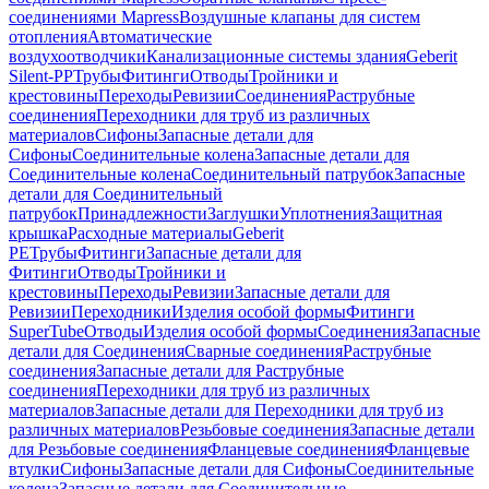
соединениями Mapress
Воздушные клапаны для систем
отопления
Автоматические
воздухоотводчики
Канализационные системы здания
Geberit
Silent-PP
Трубы
Фитинги
Отводы
Тройники и
крестовины
Переходы
Ревизии
Соединения
Раструбные
соединения
Переходники для труб из различных
материалов
Сифоны
Запасные детали для
Сифоны
Соединительные колена
Запасные детали для
Соединительные колена
Соединительный патрубок
Запасные
детали для Соединительный
патрубок
Принадлежности
Заглушки
Уплотнения
Защитная
крышка
Расходные материалы
Geberit
PE
Трубы
Фитинги
Запасные детали для
Фитинги
Отводы
Тройники и
крестовины
Переходы
Ревизии
Запасные детали для
Ревизии
Переходники
Изделия особой формы
Фитинги
SuperTube
Отводы
Изделия особой формы
Соединения
Запасные
детали для Соединения
Сварные соединения
Раструбные
соединения
Запасные детали для Раструбные
соединения
Переходники для труб из различных
материалов
Запасные детали для Переходники для труб из
различных материалов
Резьбовые соединения
Запасные детали
для Резьбовые соединения
Фланцевые соединения
Фланцевые
втулки
Сифоны
Запасные детали для Сифоны
Соединительные
колена
Запасные детали для Соединительные