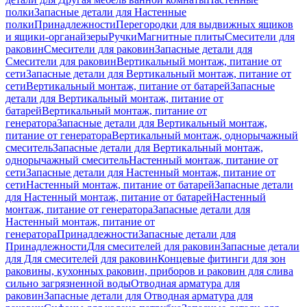
полки
Запасные детали для Настенные
полки
Принадлежности
Перегородки для выдвижных ящиков
и ящики-органайзеры
Ручки
Магнитные плиты
Смесители для
раковин
Смесители для раковин
Запасные детали для
Смесители для раковин
Вертикальный монтаж, питание от
сети
Запасные детали для Вертикальный монтаж, питание от
сети
Вертикальный монтаж, питание от батарей
Запасные
детали для Вертикальный монтаж, питание от
батарей
Вертикальный монтаж, питание от
генератора
Запасные детали для Вертикальный монтаж,
питание от генератора
Вертикальный монтаж, однорычажный
смеситель
Запасные детали для Вертикальный монтаж,
однорычажный смеситель
Настенный монтаж, питание от
сети
Запасные детали для Настенный монтаж, питание от
сети
Настенный монтаж, питание от батарей
Запасные детали
для Настенный монтаж, питание от батарей
Настенный
монтаж, питание от генератора
Запасные детали для
Настенный монтаж, питание от
генератора
Принадлежности
Запасные детали для
Принадлежности
Для смесителей для раковин
Запасные детали
для Для смесителей для раковин
Концевые фитинги для зон
раковины, кухонных раковин, приборов и раковин для слива
сильно загрязненной воды
Отводная арматура для
раковин
Запасные детали для Отводная арматура для