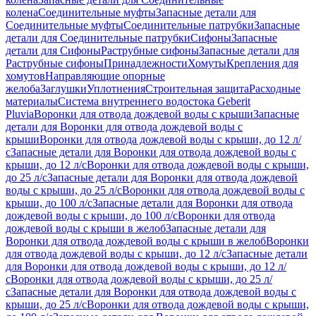
колена
Соединительные муфты
Запасные детали для
Соединительные муфты
Соединительные патрубки
Запасные
детали для Соединительные патрубки
Сифоны
Запасные
детали для Сифоны
Раструбные сифоны
Запасные детали для
Раструбные сифоны
Принадлежности
Хомуты
Крепления для
хомутов
Направляющие опорные
желоба
Заглушки
Уплотнения
Строительная защита
Расходные
материалы
Система внутреннего водостока Geberit
Pluvia
Воронки для отвода дождевой воды с крыши
Запасные
детали для Воронки для отвода дождевой воды с
крыши
Воронки для отвода дождевой воды с крыши, до 12 л/
с
Запасные детали для Воронки для отвода дождевой воды с
крыши, до 12 л/с
Воронки для отвода дождевой воды с крыши,
до 25 л/с
Запасные детали для Воронки для отвода дождевой
воды с крыши, до 25 л/с
Воронки для отвода дождевой воды с
крыши, до 100 л/с
Запасные детали для Воронки для отвода
дождевой воды с крыши, до 100 л/с
Воронки для отвода
дождевой воды с крыши в желоб
Запасные детали для
Воронки для отвода дождевой воды с крыши в желоб
Воронки
для отвода дождевой воды с крыши, до 12 л/с
Запасные детали
для Воронки для отвода дождевой воды с крыши, до 12 л/
с
Воронки для отвода дождевой воды с крыши, до 25 л/
с
Запасные детали для Воронки для отвода дождевой воды с
крыши, до 25 л/с
Воронки для отвода дождевой воды с крыши,