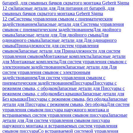
батарей, для смывных бачков скрытого монтажа Geberit Sigma
12 см
Запасные детали для Для питания от батарей, для
смывных бачков скрытого монтажа Geberit Sigma
12 см
Системы управления смывом с пневматическим
задействованием
Запасные детали для Системы управления
смывом с пневматическим задействованием
Для двойного
смыва
Запасные детали для Для двойного смыва
Для
одинарного смыва
Запасные детали для Для одинарного
смыва
Принадлежности для систем управления
смывом
Запасные детали для Принадлежности для систем
управления смывом
Монтажные комплекты
Запасные детали
для Монтажные комплекты
Для систем управления смывом с
электронным задействованием
Запасные детали для Для
систем управления смывом с электронным
задействованием
Для систем управления смывом с
пневматическим задействованием
Писсуары
Писсуары с
режимом смыва, с ободком
Запасные детали для Писсуары с
режимом смыва, с ободком
Без крышки
Запасные детали для
Без крышки
Писсуары с режимом смыва, без ободка
Запасные
детали для Писсуары с режимом смыва, без ободка
Для систем
управления смывом писсуара наружного монтажа и
встраиваемых систем управления смывом писсуара
Запасные
детали для Для систем управления смывом писсуара
наружного монтажа и встраиваемых систем управления
смывом писсуара
Со встраиваемой системой управления