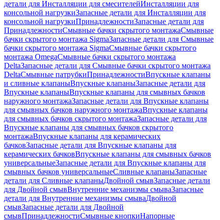
детали для Инсталляции для смесителей
Инсталляции для
консольной нагрузки
Запасные детали для Инсталляции для
консольной нагрузки
Принадлежности
Запасные детали для
Принадлежности
Смывные бачки скрытого монтажа
Смывные
бачки скрытого монтажа Sigma
Запасные детали для Смывные
бачки скрытого монтажа Sigma
Смывные бачки скрытого
монтажа Omega
Смывные бачки скрытого монтажа
Delta
Запасные детали для Смывные бачки скрытого монтажа
Delta
Смывные патрубки
Принадлежности
Впускные клапаны
и сливные клапаны
Впускные клапаны
Запасные детали для
Впускные клапаны
Впускные клапаны для смывных бачков
наружного монтажа
Запасные детали для Впускные клапаны
для смывных бачков наружного монтажа
Впускные клапаны
для смывных бачков скрытого монтажа
Запасные детали для
Впускные клапаны для смывных бачков скрытого
монтажа
Впускные клапаны для керамических
бачков
Запасные детали для Впускные клапаны для
керамических бачков
Впускные клапаны для смывных бачков
универсальные
Запасные детали для Впускные клапаны для
смывных бачков универсальные
Сливные клапаны
Запасные
детали для Сливные клапаны
Двойной смыв
Запасные детали
для Двойной смыв
Внутренние механизмы смыва
Запасные
детали для Внутренние механизмы смыва
Двойной
смыв
Запасные детали для Двойной
смыв
Принадлежности
Смывные кнопки
Напорные