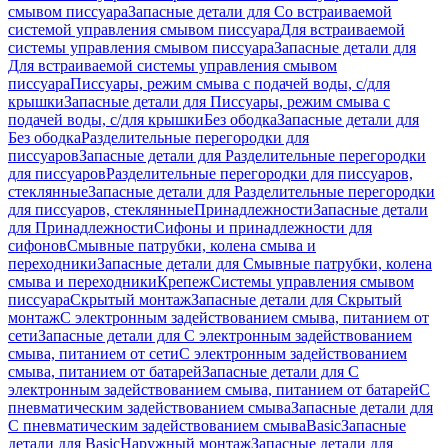
смывом писсуара
Запасные детали для Со встраиваемой
системой управления смывом писсуара
Для встраиваемой
системы управления смывом писсуара
Запасные детали для
Для встраиваемой системы управления смывом
писсуара
Писсуары, режим смыва с подачей воды, с/для
крышки
Запасные детали для Писсуары, режим смыва с
подачей воды, с/для крышки
Без ободка
Запасные детали для
Без ободка
Разделительные перегородки для
писсуаров
Запасные детали для Разделительные перегородки
для писсуаров
Разделительные перегородки для писсуаров,
стеклянные
Запасные детали для Разделительные перегородки
для писсуаров, стеклянные
Принадлежности
Запасные детали
для Принадлежности
Сифоны и принадлежности для
сифонов
Смывные патрубки, колена смыва и
переходники
Запасные детали для Смывные патрубки, колена
смыва и переходники
Крепеж
Системы управления смывом
писсуара
Скрытый монтаж
Запасные детали для Скрытый
монтаж
С электронным задействованием смыва, питанием от
сети
Запасные детали для С электронным задействованием
смыва, питанием от сети
С электронным задействованием
смыва, питанием от батарей
Запасные детали для С
электронным задействованием смыва, питанием от батарей
С
пневматическим задействованием смыва
Запасные детали для
С пневматическим задействованием смыва
Basic
Запасные
детали для Basic
Наружный монтаж
Запасные детали для