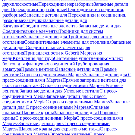
двухплоскостные
Переходники неразборные
Запасные детали
для Переходники неразборные
Переходники и соединения,
разборные
Запасные детали для Переходники и соединения,
разборные
Заглушки
Запасные детали для
Заглушки
Соединительные элементы
Запасные детали для
Соединительные элементы
Тройники для систем
отопления
Запасные детали для Тройники для систем
отопления
Соединительные элементы для отопления
Запасные
детали для Соединительные элементы для
отопления
Принадлежности к Geberit Mapress из
меди
Крепления для труб
Системные уплотнения
Комплект
болтов для фланцевых соединений
Трубопроводная
арматура
Прямые вентили
Запасные детали для Прямые
вентили
С пресс-соединениями Mapress
Запасные детали для С
пресс-соединениями Mapress
Прямые запорные вентили для
скрытого монтажа
С пресс-соединениями Mapress
Угловые
вентили
Запасные детали для Угловые вентили
С пресс-
соединениями Mepla
Запасные детали для С пресс-
соединениями Mepla
С пресс-соединениями Mapress
Запасные
детали для С пресс-соединениями Mapress
Сливные
клапаны
Шаровые краны
Запасные детали для Шаровые
краны
С пресс-соединениями Mepla
С пресс-соединениями
Mapress
Запасные детали для С пресс-соединениями
Mapress
Шаровые краны для скрытого монтажа
С пресс-
соединениями Mapress
Обратные клапаны
С пресс-