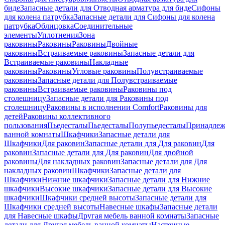
биде
Запасные детали для Отводная арматура для биде
Сифоны
для колена патрубка
Запасные детали для Сифоны для колена
патрубка
Облицовка
Соединительные
элементы
Уплотнения
Зона
раковины
Раковины
Раковины
Двойные
раковины
Встраиваемые раковины
Запасные детали для
Встраиваемые раковины
Накладные
раковины
Раковины
Угловые раковины
Полувстраиваемые
раковины
Запасные детали для Полувстраиваемые
раковины
Встраиваемые раковины
Раковины под
столешницу
Запасные детали для Раковины под
столешницу
Раковины в исполнении Comfort
Pаковины для
детей
Раковины коллективного
пользования
Пьедесталы
Пьедесталы
Полупьедесталы
Принадлеж
ванной комнаты
Шкафчики
Запасные детали для
Шкафчики
Для раковин
Запасные детали для Для раковин
Для
раковин
Запасные детали для Для раковин
Для двойной
раковины
Для накладных pаковин
Запасные детали для Для
накладных pаковин
Шкафчики
Запасные детали для
Шкафчики
Нижние шкафчики
Запасные детали для Нижние
шкафчики
Высокие шкафчики
Запасные детали для Высокие
шкафчики
Шкафчики средней высоты
Запасные детали для
Шкафчики средней высоты
Навесные шкафы
Запасные детали
для Навесные шкафы
Другая мебель ванной комнаты
Запасные
детали для Другая мебель ванной комнаты
Настенные