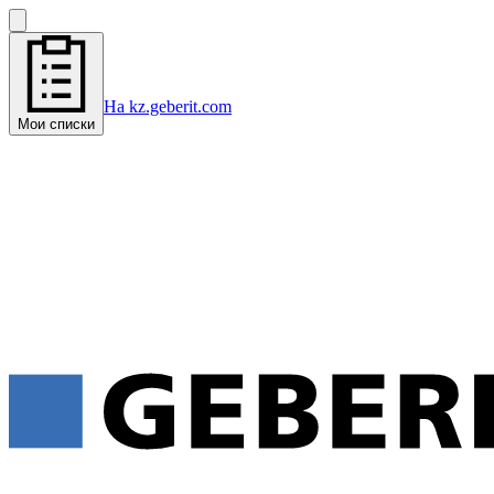
На kz.geberit.com
Мои списки