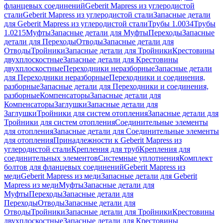
фланцевых соединений
Geberit Mapress из углеродистой
стали
Geberit Mapress из углеродистой стали
Запасные детали
для Geberit Mapress из углеродистой стали
Трубы 1.0034
Трубы
1.0215
Муфты
Запасные детали для Муфты
Переходы
Запасные
детали для Переходы
Отводы
Запасные детали для
Отводы
Тройники
Запасные детали для Тройники
Крестовины
двухплоскостные
Запасные детали для Крестовины
двухплоскостные
Переходники неразборные
Запасные детали
для Переходники неразборные
Переходники и соединения,
разборные
Запасные детали для Переходники и соединения,
разборные
Компенсаторы
Запасные детали для
Компенсаторы
Заглушки
Запасные детали для
Заглушки
Тройники для систем отопления
Запасные детали для
Тройники для систем отопления
Соединительные элементы
для отопления
Запасные детали для Соединительные элементы
для отопления
Принадлежности к Geberit Mapress из
углеродистой стали
Крепления для труб
Крепления для
соединительных элементов
Системные уплотнения
Комплект
болтов для фланцевых соединений
Geberit Mapress из
меди
Geberit Mapress из меди
Запасные детали для Geberit
Mapress из меди
Муфты
Запасные детали для
Муфты
Переходы
Запасные детали для
Переходы
Отводы
Запасные детали для
Отводы
Тройники
Запасные детали для Тройники
Крестовины
двухплоскостные
Запасные детали для Крестовины