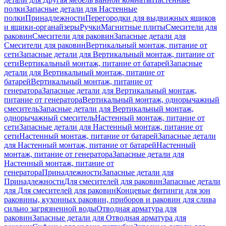
полки
Запасные детали для Настенные
полки
Принадлежности
Перегородки для выдвижных ящиков
и ящики-органайзеры
Ручки
Магнитные плиты
Смесители для
раковин
Смесители для раковин
Запасные детали для
Смесители для раковин
Вертикальный монтаж, питание от
сети
Запасные детали для Вертикальный монтаж, питание от
сети
Вертикальный монтаж, питание от батарей
Запасные
детали для Вертикальный монтаж, питание от
батарей
Вертикальный монтаж, питание от
генератора
Запасные детали для Вертикальный монтаж,
питание от генератора
Вертикальный монтаж, однорычажный
смеситель
Запасные детали для Вертикальный монтаж,
однорычажный смеситель
Настенный монтаж, питание от
сети
Запасные детали для Настенный монтаж, питание от
сети
Настенный монтаж, питание от батарей
Запасные детали
для Настенный монтаж, питание от батарей
Настенный
монтаж, питание от генератора
Запасные детали для
Настенный монтаж, питание от
генератора
Принадлежности
Запасные детали для
Принадлежности
Для смесителей для раковин
Запасные детали
для Для смесителей для раковин
Концевые фитинги для зон
раковины, кухонных раковин, приборов и раковин для слива
сильно загрязненной воды
Отводная арматура для
раковин
Запасные детали для Отводная арматура для