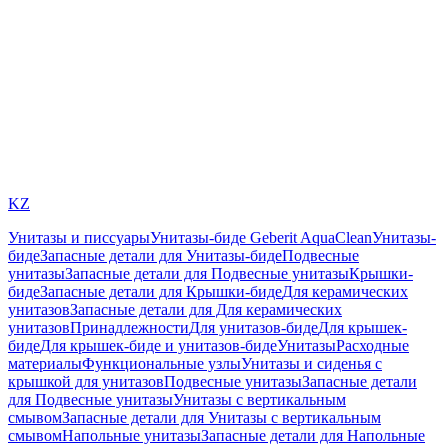
KZ
Унитазы и писсуары
Унитазы-биде Geberit AquaClean
Унитазы-
биде
Запасные детали для Унитазы-биде
Подвесные
унитазы
Запасные детали для Подвесные унитазы
Крышки-
биде
Запасные детали для Крышки-биде
Для керамических
унитазов
Запасные детали для Для керамических
унитазов
Принадлежности
Для унитазов-биде
Для крышек-
биде
Для крышек-биде и унитазов-биде
Унитазы
Расходные
материалы
Функциональные узлы
Унитазы и сиденья с
крышкой для унитазов
Подвесные унитазы
Запасные детали
для Подвесные унитазы
Унитазы с вертикальным
смывом
Запасные детали для Унитазы с вертикальным
смывом
Напольные унитазы
Запасные детали для Напольные