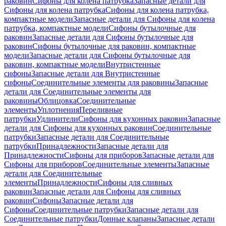
раковин
Сифоны для колена патрубка
Запасные детали для
Сифоны для колена патрубка
Сифоны для колена патрубка,
компактные модели
Запасные детали для Сифоны для колена
патрубка, компактные модели
Сифоны бутылочные для
раковин
Запасные детали для Сифоны бутылочные для
раковин
Сифоны бутылочные для раковин, компактные
модели
Запасные детали для Сифоны бутылочные для
раковин, компактные модели
Внутристенные
сифоны
Запасные детали для Внутристенные
сифоны
Соединительные элементы для раковины
Запасные
детали для Соединительные элементы для
раковины
Облицовка
Соединительные
элементы
Уплотнения
Переливные
патрубки
Удлинители
Сифоны для кухонных раковин
Запасные
детали для Сифоны для кухонных раковин
Соединительные
патрубки
Запасные детали для Соединительные
патрубки
Принадлежности
Запасные детали для
Принадлежности
Сифоны для приборов
Запасные детали для
Сифоны для приборов
Соединительные элементы
Запасные
детали для Соединительные
элементы
Принадлежности
Сифоны для сливных
раковин
Запасные детали для Сифоны для сливных
раковин
Сифоны
Запасные детали для
Сифоны
Соединительные патрубки
Запасные детали для
Соединительные патрубки
Донные клапаны
Запасные детали