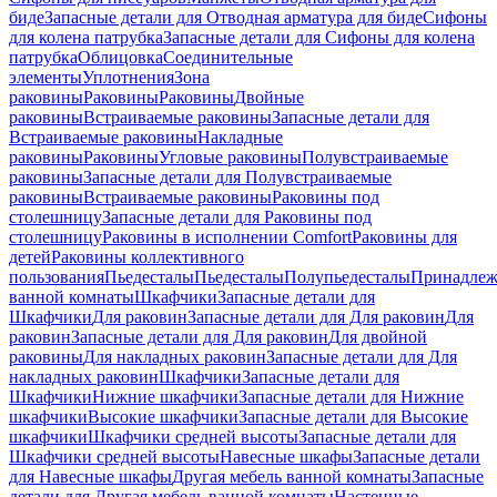
биде
Запасные детали для Отводная арматура для биде
Сифоны
для колена патрубка
Запасные детали для Сифоны для колена
патрубка
Облицовка
Соединительные
элементы
Уплотнения
Зона
раковины
Раковины
Раковины
Двойные
раковины
Встраиваемые раковины
Запасные детали для
Встраиваемые раковины
Накладные
раковины
Раковины
Угловые раковины
Полувстраиваемые
раковины
Запасные детали для Полувстраиваемые
раковины
Встраиваемые раковины
Раковины под
столешницу
Запасные детали для Раковины под
столешницу
Раковины в исполнении Comfort
Pаковины для
детей
Раковины коллективного
пользования
Пьедесталы
Пьедесталы
Полупьедесталы
Принадлеж
ванной комнаты
Шкафчики
Запасные детали для
Шкафчики
Для раковин
Запасные детали для Для раковин
Для
раковин
Запасные детали для Для раковин
Для двойной
раковины
Для накладных pаковин
Запасные детали для Для
накладных pаковин
Шкафчики
Запасные детали для
Шкафчики
Нижние шкафчики
Запасные детали для Нижние
шкафчики
Высокие шкафчики
Запасные детали для Высокие
шкафчики
Шкафчики средней высоты
Запасные детали для
Шкафчики средней высоты
Навесные шкафы
Запасные детали
для Навесные шкафы
Другая мебель ванной комнаты
Запасные
детали для Другая мебель ванной комнаты
Настенные