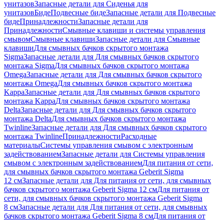
унитазов
Запасные детали для Сиденья для
унитазов
Биде
Подвесные биде
Запасные детали для Подвесные
биде
Принадлежности
Запасные детали для
Принадлежности
Смывные клавиши и системы управления
смывом
Смывные клавиши
Запасные детали для Смывные
клавиши
Для смывных бачков скрытого монтажа
Sigma
Запасные детали для Для смывных бачков скрытого
монтажа Sigma
Для смывных бачков скрытого монтажа
Omega
Запасные детали для Для смывных бачков скрытого
монтажа Omega
Для смывных бачков скрытого монтажа
Kappa
Запасные детали для Для смывных бачков скрытого
монтажа Kappa
Для смывных бачков скрытого монтажа
Delta
Запасные детали для Для смывных бачков скрытого
монтажа Delta
Для смывных бачков скрытого монтажа
Twinline
Запасные детали для Для смывных бачков скрытого
монтажа Twinline
Принадлежности
Расходные
материалы
Системы управления смывом с электронным
задействованием
Запасные детали для Системы управления
смывом с электронным задействованием
Для питания от сети,
для смывных бачков скрытого монтажа Geberit Sigma
12 см
Запасные детали для Для питания от сети, для смывных
бачков скрытого монтажа Geberit Sigma 12 см
Для питания от
сети, для смывных бачков скрытого монтажа Geberit Sigma
8 см
Запасные детали для Для питания от сети, для смывных
бачков скрытого монтажа Geberit Sigma 8 см
Для питания от