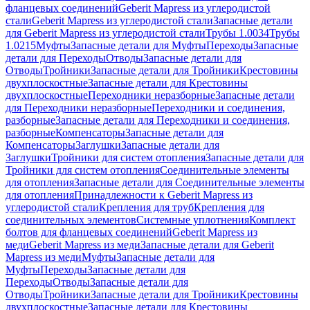
фланцевых соединений
Geberit Mapress из углеродистой
стали
Geberit Mapress из углеродистой стали
Запасные детали
для Geberit Mapress из углеродистой стали
Трубы 1.0034
Трубы
1.0215
Муфты
Запасные детали для Муфты
Переходы
Запасные
детали для Переходы
Отводы
Запасные детали для
Отводы
Тройники
Запасные детали для Тройники
Крестовины
двухплоскостные
Запасные детали для Крестовины
двухплоскостные
Переходники неразборные
Запасные детали
для Переходники неразборные
Переходники и соединения,
разборные
Запасные детали для Переходники и соединения,
разборные
Компенсаторы
Запасные детали для
Компенсаторы
Заглушки
Запасные детали для
Заглушки
Тройники для систем отопления
Запасные детали для
Тройники для систем отопления
Соединительные элементы
для отопления
Запасные детали для Соединительные элементы
для отопления
Принадлежности к Geberit Mapress из
углеродистой стали
Крепления для труб
Крепления для
соединительных элементов
Системные уплотнения
Комплект
болтов для фланцевых соединений
Geberit Mapress из
меди
Geberit Mapress из меди
Запасные детали для Geberit
Mapress из меди
Муфты
Запасные детали для
Муфты
Переходы
Запасные детали для
Переходы
Отводы
Запасные детали для
Отводы
Тройники
Запасные детали для Тройники
Крестовины
двухплоскостные
Запасные детали для Крестовины