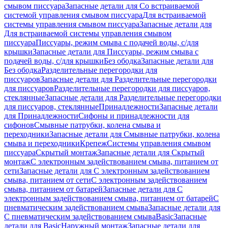
смывом писсуара
Запасные детали для Со встраиваемой
системой управления смывом писсуара
Для встраиваемой
системы управления смывом писсуара
Запасные детали для
Для встраиваемой системы управления смывом
писсуара
Писсуары, режим смыва с подачей воды, с/для
крышки
Запасные детали для Писсуары, режим смыва с
подачей воды, с/для крышки
Без ободка
Запасные детали для
Без ободка
Разделительные перегородки для
писсуаров
Запасные детали для Разделительные перегородки
для писсуаров
Разделительные перегородки для писсуаров,
стеклянные
Запасные детали для Разделительные перегородки
для писсуаров, стеклянные
Принадлежности
Запасные детали
для Принадлежности
Сифоны и принадлежности для
сифонов
Смывные патрубки, колена смыва и
переходники
Запасные детали для Смывные патрубки, колена
смыва и переходники
Крепеж
Системы управления смывом
писсуара
Скрытый монтаж
Запасные детали для Скрытый
монтаж
С электронным задействованием смыва, питанием от
сети
Запасные детали для С электронным задействованием
смыва, питанием от сети
С электронным задействованием
смыва, питанием от батарей
Запасные детали для С
электронным задействованием смыва, питанием от батарей
С
пневматическим задействованием смыва
Запасные детали для
С пневматическим задействованием смыва
Basic
Запасные
детали для Basic
Наружный монтаж
Запасные детали для