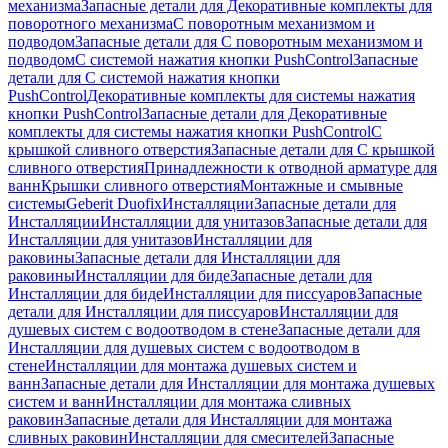
механизма
Запасные детали для Декоративные комплекты для
поворотного механизма
С поворотным механизмом и
подводом
Запасные детали для С поворотным механизмом и
подводом
С системой нажатия кнопки PushControl
Запасные
детали для С системой нажатия кнопки
PushControl
Декоративные комплекты для системы нажатия
кнопки PushControl
Запасные детали для Декоративные
комплекты для системы нажатия кнопки PushControl
С
крышкой сливного отверстия
Запасные детали для С крышкой
сливного отверстия
Принадлежности к отводной арматуре для
ванн
Крышки сливного отверстия
Монтажные и смывные
системы
Geberit Duofix
Инсталляции
Запасные детали для
Инсталляции
Инсталляции для унитазов
Запасные детали для
Инсталляции для унитазов
Инсталляции для
раковины
Запасные детали для Инсталляции для
раковины
Инсталляции для биде
Запасные детали для
Инсталляции для биде
Инсталляции для писсуаров
Запасные
детали для Инсталляции для писсуаров
Инсталляции для
душевых систем с водоотводом в стене
Запасные детали для
Инсталляции для душевых систем с водоотводом в
стене
Инсталляции для монтажа душевых систем и
ванн
Запасные детали для Инсталляции для монтажа душевых
систем и ванн
Инсталляции для монтажа сливных
раковин
Запасные детали для Инсталляции для монтажа
сливных раковин
Инсталляции для смесителей
Запасные