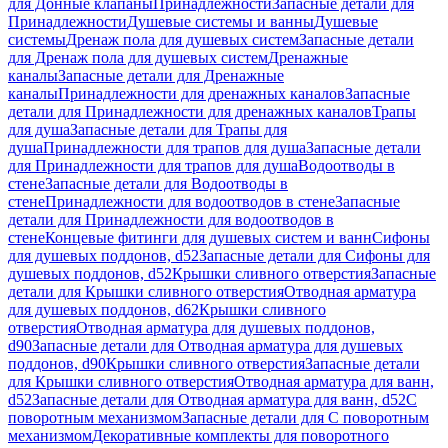
для Донные клапаны
Принадлежности
Запасные детали для
Принадлежности
Душевые системы и ванны
Душевые
системы
Дренаж пола для душевых систем
Запасные детали
для Дренаж пола для душевых систем
Дренажные
каналы
Запасные детали для Дренажные
каналы
Принадлежности для дренажных каналов
Запасные
детали для Принадлежности для дренажных каналов
Трапы
для душа
Запасные детали для Трапы для
душа
Принадлежности для трапов для душа
Запасные детали
для Принадлежности для трапов для душа
Водоотводы в
стене
Запасные детали для Водоотводы в
стене
Принадлежности для водоотводов в стене
Запасные
детали для Принадлежности для водоотводов в
стене
Концевые фитинги для душевых систем и ванн
Сифоны
для душевых поддонов, d52
Запасные детали для Сифоны для
душевых поддонов, d52
Крышки сливного отверстия
Запасные
детали для Крышки сливного отверстия
Отводная арматура
для душевых поддонов, d62
Крышки сливного
отверстия
Отводная арматура для душевых поддонов,
d90
Запасные детали для Отводная арматура для душевых
поддонов, d90
Крышки сливного отверстия
Запасные детали
для Крышки сливного отверстия
Отводная арматура для ванн,
d52
Запасные детали для Отводная арматура для ванн, d52
С
поворотным механизмом
Запасные детали для С поворотным
механизмом
Декоративные комплекты для поворотного