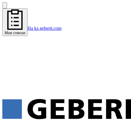
На kz.geberit.com
Мои списки