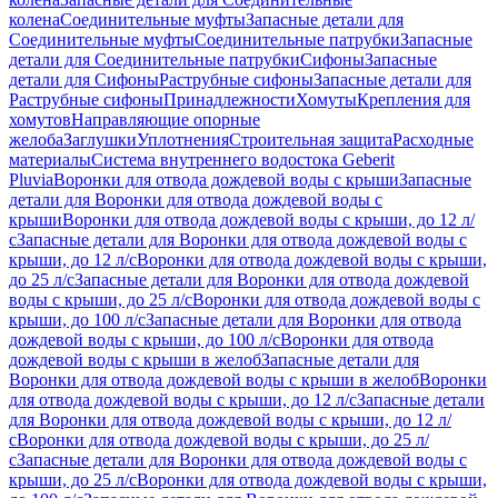
колена
Соединительные муфты
Запасные детали для
Соединительные муфты
Соединительные патрубки
Запасные
детали для Соединительные патрубки
Сифоны
Запасные
детали для Сифоны
Раструбные сифоны
Запасные детали для
Раструбные сифоны
Принадлежности
Хомуты
Крепления для
хомутов
Направляющие опорные
желоба
Заглушки
Уплотнения
Строительная защита
Расходные
материалы
Система внутреннего водостока Geberit
Pluvia
Воронки для отвода дождевой воды с крыши
Запасные
детали для Воронки для отвода дождевой воды с
крыши
Воронки для отвода дождевой воды с крыши, до 12 л/
с
Запасные детали для Воронки для отвода дождевой воды с
крыши, до 12 л/с
Воронки для отвода дождевой воды с крыши,
до 25 л/с
Запасные детали для Воронки для отвода дождевой
воды с крыши, до 25 л/с
Воронки для отвода дождевой воды с
крыши, до 100 л/с
Запасные детали для Воронки для отвода
дождевой воды с крыши, до 100 л/с
Воронки для отвода
дождевой воды с крыши в желоб
Запасные детали для
Воронки для отвода дождевой воды с крыши в желоб
Воронки
для отвода дождевой воды с крыши, до 12 л/с
Запасные детали
для Воронки для отвода дождевой воды с крыши, до 12 л/
с
Воронки для отвода дождевой воды с крыши, до 25 л/
с
Запасные детали для Воронки для отвода дождевой воды с
крыши, до 25 л/с
Воронки для отвода дождевой воды с крыши,