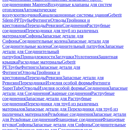
соединениями Mapress
Воздушные клапаны для систем
отопления
Автоматические
воздухоотводчики
Канализационные системы здания
Geberit
Silent-PP
Трубы
Фитинги
Отводы
Тройники и
крестовины
Переходы
Ревизии
Соединения
Раструбные
соединения
Переходники для труб из различных
материалов
Сифоны
Запасные детали для
Сифоны
Соединительные колена
Запасные детали для
Соединительные колена
Соединительный патрубок
Запасные
детали для Соединительный
патрубок
Принадлежности
Заглушки
Уплотнения
Защитная
крышка
Расходные материалы
Geberit
PE
Трубы
Фитинги
Запасные детали для
Фитинги
Отводы
Тройники и
крестовины
Переходы
Ревизии
Запасные детали для
Ревизии
Переходники
Изделия особой формы
Фитинги
SuperTube
Отводы
Изделия особой формы
Соединения
Запасные
детали для Соединения
Сварные соединения
Раструбные
соединения
Запасные детали для Раструбные
соединения
Переходники для труб из различных
материалов
Запасные детали для Переходники для труб из
различных материалов
Резьбовые соединения
Запасные детали
для Резьбовые соединения
Фланцевые соединения
Фланцевые
втулки
Сифоны
Запасные детали для Сифоны
Соединительные
колена
Запасные детали для Соединительные