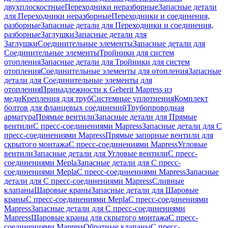
двухплоскостные
Переходники неразборные
Запасные детали
для Переходники неразборные
Переходники и соединения,
разборные
Запасные детали для Переходники и соединения,
разборные
Заглушки
Запасные детали для
Заглушки
Соединительные элементы
Запасные детали для
Соединительные элементы
Тройники для систем
отопления
Запасные детали для Тройники для систем
отопления
Соединительные элементы для отопления
Запасные
детали для Соединительные элементы для
отопления
Принадлежности к Geberit Mapress из
меди
Крепления для труб
Системные уплотнения
Комплект
болтов для фланцевых соединений
Трубопроводная
арматура
Прямые вентили
Запасные детали для Прямые
вентили
С пресс-соединениями Mapress
Запасные детали для С
пресс-соединениями Mapress
Прямые запорные вентили для
скрытого монтажа
С пресс-соединениями Mapress
Угловые
вентили
Запасные детали для Угловые вентили
С пресс-
соединениями Mepla
Запасные детали для С пресс-
соединениями Mepla
С пресс-соединениями Mapress
Запасные
детали для С пресс-соединениями Mapress
Сливные
клапаны
Шаровые краны
Запасные детали для Шаровые
краны
С пресс-соединениями Mepla
С пресс-соединениями
Mapress
Запасные детали для С пресс-соединениями
Mapress
Шаровые краны для скрытого монтажа
С пресс-
соединениями Mapress
Обратные клапаны
С пресс-