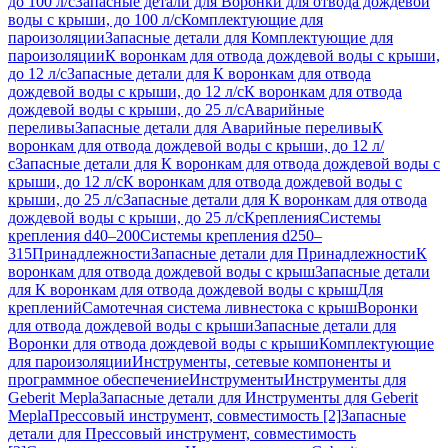
до 100 л/с
Запасные детали для Воронки для отвода дождевой
воды с крыши, до 100 л/с
Комплектующие для
пароизоляции
Запасные детали для Комплектующие для
пароизоляции
К воронкам для отвода дождевой воды с крыши,
до 12 л/с
Запасные детали для К воронкам для отвода
дождевой воды с крыши, до 12 л/с
К воронкам для отвода
дождевой воды с крыши, до 25 л/с
Аварийные
переливы
Запасные детали для Аварийные переливы
К
воронкам для отвода дождевой воды с крыши, до 12 л/
с
Запасные детали для К воронкам для отвода дождевой воды с
крыши, до 12 л/с
К воронкам для отвода дождевой воды с
крыши, до 25 л/с
Запасные детали для К воронкам для отвода
дождевой воды с крыши, до 25 л/с
Крепления
Системы
крепления d40–200
Системы крепления d250–
315
Принадлежности
Запасные детали для Принадлежности
К
воронкам для отвода дождевой воды с крыш
Запасные детали
для К воронкам для отвода дождевой воды с крыш
Для
креплений
Самотечная система ливнестока с крыш
Воронки
для отвода дождевой воды с крыши
Запасные детали для
Воронки для отвода дождевой воды с крыши
Комплектующие
для пароизоляции
Инструменты, сетевые компоненты и
программное обеспечение
Инструменты
Инструменты для
Geberit Mepla
Запасные детали для Инструменты для Geberit
Mepla
Прессовый инструмент, совместимость [2]
Запасные
детали для Прессовый инструмент, совместимость