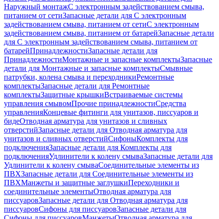
Наружный монтаж
С электронным задействованием смыва,
питанием от сети
Запасные детали для С электронным
задействованием смыва, питанием от сети
С электронным
задействованием смыва, питанием от батарей
Запасные детали
для С электронным задействованием смыва, питанием от
батарей
Принадлежности
Запасные детали для
Принадлежности
Монтажные и запасные комплекты
Запасные
детали для Монтажные и запасные комплекты
Смывные
патрубки, колена смыва и переходники
Ремонтные
комплекты
Запасные детали для Ремонтные
комплекты
Защитные крышки
Встраиваемые системы
управления смывом
Прочие принадлежности
Средства
управления
Концевые фитинги для унитазов, писсуаров и
биде
Отводная арматура для унитазов и сливных
отверстий
Запасные детали для Отводная арматура для
унитазов и сливных отверстий
Сифоны
Комплекты для
подключения
Запасные детали для Комплекты для
подключения
Удлинители к колену смыва
Запасные детали для
Удлинители к колену смыва
Соединительные элементы из
ПВХ
Запасные детали для Соединительные элементы из
ПВХ
Манжеты и защитные заглушки
Переходники и
соединительные элементы
Отводная арматура для
писсуаров
Запасные детали для Отводная арматура для
писсуаров
Cифоны для писсуаров
Запасные детали для
Cифоны для писсуаров
Манжеты
Отводная арматура для