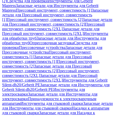
[2]
Средства для проверки
Инструменты для Geberit
Mapress
Запасные детали для Инструменты для Geberit
Mapress
Прессовый инструмент, совместимость [1]
Запасные
детали для Прессовый инструмент, совместимость
[1]
Прессовый инструмент, совместимость [2]
Запасные детали
для Прессовый инструмент, совместимость [2]
Прессовый
инструмент, совместимость [2XL]
Запасные детали для
Прессовый инструмент, совместимость [2XL]
Инструменты
для обработки труб
Запасные детали для Инструменты для
обработки труб
Опрессовочная заглушка
Средства для
проверки
Прессовочные устройства
Запасные детали для
Прессовочные устройства
Прессовый инструмент,
совместимость [1]
Запасные детали для Прессовый
инструмент, совместимость [1]
Прессовый инструмент,
совместимость [2]
Запасные детали для Прессовый
инструмент, совместимость [2]
Прессовый инструмент,
совместимость [2XL]
Запасные детали для Прессовый
инструмент, совместимость [2XL]
Инструменты для Geberit
Silent-db20/Geberit PE
Запасные детали для Инструменты для
Geberit Silent-db20/Geberit PE
Инструменты для
электросварки
Запасные детали для Инструменты для
электросварки
Принадлежности к электросварочным
аппаратам
Инструменты для стыковой сварки
Запасные детали
для Инструменты для стыковой сварки
Насадки к аппаратам
для стыковой сварки
Запасные детали для Насадки к