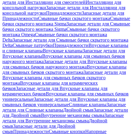
детали для Инсталляции для смесителей
Инсталляции для
консольной нагрузки
Запасные детали для Инсталляции для
консольной нагрузки
Принадлежности
Запасные детали для
Принадлежности
Смывные бачки скрытого монтажа
Смывные
бачки скрытого монтажа Sigma
Запасные детали для Смывные
бачки скрытого монтажа Sigma
Смывные бачки скрытого
монтажа Omega
Смывные бачки скрытого монтажа
Delta
Запасные детали для Смывные бачки скрытого монтажа
Delta
Смывные патрубки
Принадлежности
Впускные клапаны
и сливные клапаны
Впускные клапаны
Запасные детали для
Впускные клапаны
Впускные клапаны для смывных бачков
наружного монтажа
Запасные детали для Впускные клапаны
для смывных бачков наружного монтажа
Впускные клапаны
для смывных бачков скрытого монтажа
Запасные детали для
Впускные клапаны для смывных бачков скрытого
монтажа
Впускные клапаны для керамических
бачков
Запасные детали для Впускные клапаны для
керамических бачков
Впускные клапаны для смывных бачков
универсальные
Запасные детали для Впускные клапаны для
смывных бачков универсальные
Сливные клапаны
Запасные
детали для Сливные клапаны
Двойной смыв
Запасные детали
для Двойной смыв
Внутренние механизмы смыва
Запасные
детали для Внутренние механизмы смыва
Двойной
смыв
Запасные детали для Двойной
смыв
Принадлежности
Смывные кнопки
Напорные