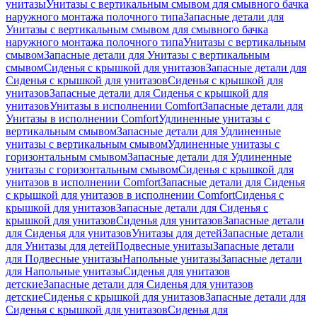
унитазы
Унитазы с вертикальным смывом для смывного бачка
наружного монтажа полочного типа
Запасные детали для
Унитазы с вертикальным смывом для смывного бачка
наружного монтажа полочного типа
Унитазы с вертикальным
смывом
Запасные детали для Унитазы с вертикальным
смывом
Сиденья с крышкой для унитазов
Запасные детали для
Сиденья с крышкой для унитазов
Сиденья с крышкой для
унитазов
Запасные детали для Сиденья с крышкой для
унитазов
Унитазы в исполнении Comfort
Запасные детали для
Унитазы в исполнении Comfort
Удлиненные унитазы с
вертикальным смывом
Запасные детали для Удлиненные
унитазы с вертикальным смывом
Удлиненные унитазы с
горизонтальным смывом
Запасные детали для Удлиненные
унитазы с горизонтальным смывом
Сиденья с крышкой для
унитазов в исполнении Comfort
Запасные детали для Сиденья
с крышкой для унитазов в исполнении Comfort
Сиденья с
крышкой для унитазов
Запасные детали для Сиденья с
крышкой для унитазов
Сиденья для унитазов
Запасные детали
для Сиденья для унитазов
Унитазы для детей
Запасные детали
для Унитазы для детей
Подвесные унитазы
Запасные детали
для Подвесные унитазы
Напольные унитазы
Запасные детали
для Напольные унитазы
Сиденья для унитазов
детские
Запасные детали для Сиденья для унитазов
детские
Сиденья с крышкой для унитазов
Запасные детали для
Сиденья с крышкой для унитазов
Сиденья для