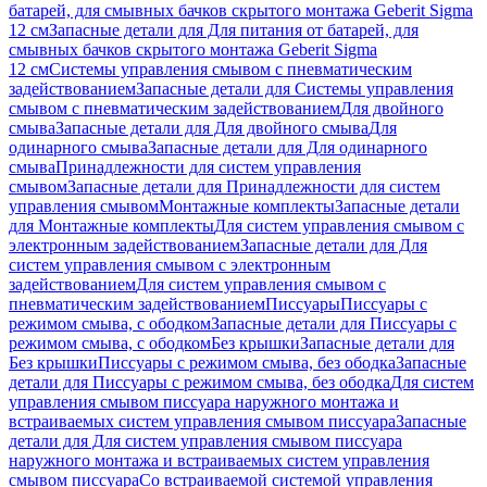
батарей, для смывных бачков скрытого монтажа Geberit Sigma
12 см
Запасные детали для Для питания от батарей, для
смывных бачков скрытого монтажа Geberit Sigma
12 см
Системы управления смывом с пневматическим
задействованием
Запасные детали для Системы управления
смывом с пневматическим задействованием
Для двойного
смыва
Запасные детали для Для двойного смыва
Для
одинарного смыва
Запасные детали для Для одинарного
смыва
Принадлежности для систем управления
смывом
Запасные детали для Принадлежности для систем
управления смывом
Монтажные комплекты
Запасные детали
для Монтажные комплекты
Для систем управления смывом с
электронным задействованием
Запасные детали для Для
систем управления смывом с электронным
задействованием
Для систем управления смывом с
пневматическим задействованием
Писсуары
Писсуары с
режимом смыва, с ободком
Запасные детали для Писсуары с
режимом смыва, с ободком
Без крышки
Запасные детали для
Без крышки
Писсуары с режимом смыва, без ободка
Запасные
детали для Писсуары с режимом смыва, без ободка
Для систем
управления смывом писсуара наружного монтажа и
встраиваемых систем управления смывом писсуара
Запасные
детали для Для систем управления смывом писсуара
наружного монтажа и встраиваемых систем управления
смывом писсуара
Со встраиваемой системой управления