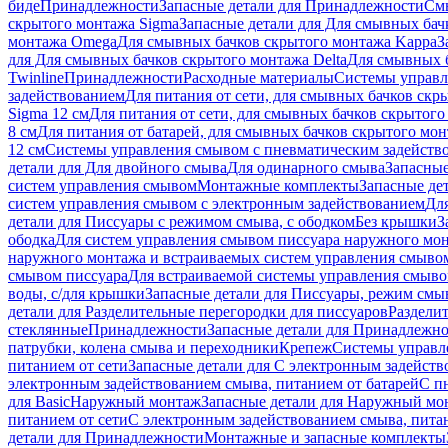
биде
Принадлежности
Запасные детали для Принадлежности
См
скрытого монтажа Sigma
Запасные детали для Для смывных бач
монтажа Omega
Для смывных бачков скрытого монтажа Kappa
З
для Для смывных бачков скрытого монтажа Delta
Для смывных б
Twinline
Принадлежности
Расходные материалы
Системы управл
задействованием
Для питания от сети, для смывных бачков скры
Sigma 12 см
Для питания от сети, для смывных бачков скрытого 
8 см
Для питания от батарей, для смывных бачков скрытого монт
12 см
Системы управления смывом с пневматическим задейств
детали для Для двойного смыва
Для одинарного смыва
Запасные
систем управления смывом
Монтажные комплекты
Запасные де
систем управления смывом с электронным задействованием
Дл
детали для Писсуары с режимом смыва, с ободком
Без крышки
З
ободка
Для систем управления смывом писсуара наружного мон
наружного монтажа и встраиваемых систем управления смыво
смывом писсуара
Для встраиваемой системы управления смыво
воды, с/для крышки
Запасные детали для Писсуары, режим смыв
детали для Разделительные перегородки для писсуаров
Раздели
стеклянные
Принадлежности
Запасные детали для Принадлежн
патрубки, колена смыва и переходники
Крепеж
Системы управл
питанием от сети
Запасные детали для С электронным задейств
электронным задействованием смыва, питанием от батарей
С п
для Basic
Наружный монтаж
Запасные детали для Наружный мо
питанием от сети
С электронным задействованием смыва, питан
детали для Принадлежности
Монтажные и запасные комплекты