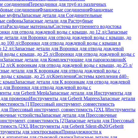
ые соединения
Переходники для труб из различных
ьбовые соединения
Фланцевые соединения
Фланцевые
ные муфты
Запасные детали для Соединительные
ные сифоны
Запасные детали для Раструбные
ита
Расходные материалы
Система внутреннего водостока
онки для отвода дождевой воды с крыши, до 12 л/с
Запасные
е детали для Воронки для отвода дождевой воды с крыши, до
до 100 л/с
Воронки для отвода дождевой воды с крыши в
 12 л/с
Запасные детали для Воронки для отвода дождевой
й воды с крыши, до 25 л/с
Воронки для отвода дождевой воды с
ии
Запасные детали для Комплектующие для пароизоляции
К
12 л/с
К воронкам для отвода дождевой воды с крыши, до 25 л/
сные детали для К воронкам для отвода дождевой воды с
воды с крыши, до 25 л/с
Крепления
Системы крепления d40–
 с крыш
Запасные детали для К воронкам для отвода дождевой
и для Воронки для отвода дождевой воды с
енты для Geberit Mepla
Запасные детали для Инструменты для
 для проверки
Инструменты для Geberit Mapress
Запасные детали
местимость [1]
Прессовый инструмент, совместимость
 для Прессовый инструмент, совместимость [2XL]
Инструменты
вочные устройства
Запасные детали для Прессовочные
инструмент, совместимость [2]
Запасные детали для Прессовый
стимость [2XL]
Инструменты для Geberit Silent-db20/Geberit
струменты для электросварки
Принадлежности к
 к аппаратам для стыковой сварки
Запасные детали для