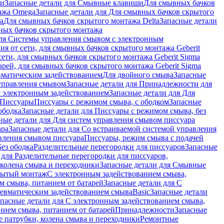
ши
Запасные детали для Смывные клавиши
Для смывных бачков
ажа Omega
Запасные детали для Для смывных бачков скрытого
a
Для смывных бачков скрытого монтажа Delta
Запасные детали
ных бачков скрытого монтажа
для Системы управления смывом с электронным
ия от сети, для смывных бачков скрытого монтажа Geberit
сети, для смывных бачков скрытого монтажа Geberit Sigma
арей, для смывных бачков скрытого монтажа Geberit Sigma
вматическим задействованием
Для двойного смыва
Запасные
управления смывом
Запасные детали для Принадлежности для
с электронным задействованием
Запасные детали для Для
Писсуары
Писсуары с режимом смыва, с ободком
Запасные
ободка
Запасные детали для Писсуары с режимом смыва, без
ные детали для Для систем управления смывом писсуара
ара
Запасные детали для Со встраиваемой системой управления
авления смывом писсуара
Писсуары, режим смыва с подачей
Без ободка
Разделительные перегородки для писсуаров
Запасные
 для Разделительные перегородки для писсуаров,
колена смыва и переходники
Запасные детали для Смывные
рытый монтаж
С электронным задействованием смыва,
м смыва, питанием от батарей
Запасные детали для С
невматическим задействованием смыва
Basic
Запасные детали
апасные детали для С электронным задействованием смыва,
нием смыва, питанием от батарей
Принадлежности
Запасные
 патрубки, колена смыва и переходники
Ремонтные