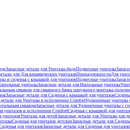
иде
Запасные детали для Унитазы-биде
Подвесные унитазы
Запасн
детали для Для керамических унитазов
Принадлежности
Для унит
зы и сиденья с крышкой для унитазов
Подвесные унитазы
Запасн
апольные унитазы
Запасные детали для Напольные унитазы
Унит
кальным смывом для смывного бачка наружного монтажа полочн
зов
Запасные детали для Сиденья с крышкой для унитазов
Сидень
детали для Унитазы в исполнении Comfort
Удлиненные унитазы 
онтальным смывом
Запасные детали для Удлиненные унитазы с 
ля унитазов в исполнении Comfort
Сиденья с крышкой для унитаз
я унитазов
Унитазы для детей
Запасные детали для Унитазы для д
нитазы
Сиденья для унитазов детские
Запасные детали для Сидень
Сиденья для унитазов
Запасные детали для Сиденья для унитазов