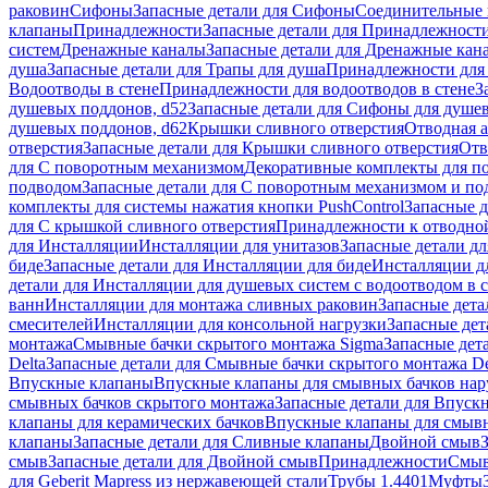
раковин
Сифоны
Запасные детали для Сифоны
Соединительные 
клапаны
Принадлежности
Запасные детали для Принадлежност
систем
Дренажные каналы
Запасные детали для Дренажные кан
душа
Запасные детали для Трапы для душа
Принадлежности для 
Водоотводы в стене
Принадлежности для водоотводов в стене
З
душевых поддонов, d52
Запасные детали для Сифоны для душе
душевых поддонов, d62
Крышки сливного отверстия
Отводная а
отверстия
Запасные детали для Крышки сливного отверстия
Отв
для С поворотным механизмом
Декоративные комплекты для п
подводом
Запасные детали для С поворотным механизмом и по
комплекты для системы нажатия кнопки PushControl
Запасные д
для С крышкой сливного отверстия
Принадлежности к отводной
для Инсталляции
Инсталляции для унитазов
Запасные детали дл
биде
Запасные детали для Инсталляции для биде
Инсталляции д
детали для Инсталляции для душевых систем с водоотводом в 
ванн
Инсталляции для монтажа сливных раковин
Запасные дета
смесителей
Инсталляции для консольной нагрузки
Запасные дет
монтажа
Смывные бачки скрытого монтажа Sigma
Запасные дет
Delta
Запасные детали для Смывные бачки скрытого монтажа De
Впускные клапаны
Впускные клапаны для смывных бачков на
смывных бачков скрытого монтажа
Запасные детали для Впуск
клапаны для керамических бачков
Впускные клапаны для смывн
клапаны
Запасные детали для Сливные клапаны
Двойной смыв
смыв
Запасные детали для Двойной смыв
Принадлежности
Смыв
для Geberit Mapress из нержавеющей стали
Трубы 1.4401
Муфты