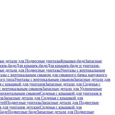
ые детали для Подвесные унитазы
Крышки-биде
Запасные
азов-биде
Для крышек-биде
Для крышек-биде и унитазов-
ые детали для Подвесные унитазы
Унитазы с вертикальным
азы с вертикальным смывом для смывного бачка наружного
ого типа
Унитазы с вертикальным смывом
Запасные детали для
я с крышкой для унитазов
Запасные детали для Сиденья с
с вертикальным смывом
Запасные детали для Удлиненные
горизонтальным смывом
Сиденья с крышкой для унитазов в
ов
Запасные детали для Сиденья с крышкой для
етей
Подвесные унитазы
Запасные детали для Подвесные
я для унитазов детские
Сиденья с крышкой для
Биде
Подвесные биде
Запасные детали для Подвесные