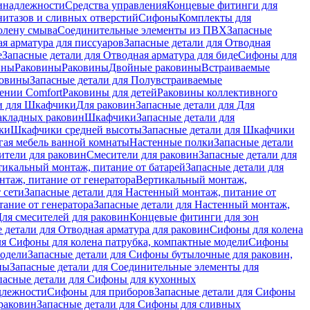
инадлежности
Средства управления
Концевые фитинги для
нитазов и сливных отверстий
Сифоны
Комплекты для
колену смыва
Соединительные элементы из ПВХ
Запасные
я арматура для писсуаров
Запасные детали для Отводная
е
Запасные детали для Отводная арматура для биде
Сифоны для
ины
Раковины
Раковины
Двойные раковины
Встраиваемые
ковины
Запасные детали для Полувстраиваемые
ении Comfort
Pаковины для детей
Раковины коллективного
и для Шкафчики
Для раковин
Запасные детали для Для
накладных pаковин
Шкафчики
Запасные детали для
ки
Шкафчики средней высоты
Запасные детали для Шкафчики
гая мебель ванной комнаты
Настенные полки
Запасные детали
ители для раковин
Смесители для раковин
Запасные детали для
тикальный монтаж, питание от батарей
Запасные детали для
нтаж, питание от генератора
Вертикальный монтаж,
 сети
Запасные детали для Настенный монтаж, питание от
ание от генератора
Запасные детали для Настенный монтаж,
Для смесителей для раковин
Концевые фитинги для зон
 детали для Отводная арматура для раковин
Сифоны для колена
ля Сифоны для колена патрубка, компактные модели
Сифоны
модели
Запасные детали для Сифоны бутылочные для раковин,
ны
Запасные детали для Соединительные элементы для
пасные детали для Сифоны для кухонных
длежности
Сифоны для приборов
Запасные детали для Сифоны
раковин
Запасные детали для Сифоны для сливных