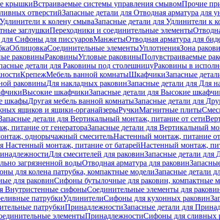
е крышки
Встраиваемые системы управления смывом
Прочие пр
сливных отверстий
Запасные детали для Отводная арматура для у
Удлинители к колену смыва
Запасные детали для Удлинители к 
тные заглушки
Переходники и соединительные элементы
Отводна
 для Cифоны для писсуаров
Манжеты
Отводная арматура для бид
бка
Облицовка
Соединительные элементы
Уплотнения
Зона раков
ные раковины
Раковины
Угловые раковины
Полувстраиваемые ра
пасные детали для Раковины под столешницу
Раковины в исполн
ности
Крепеж
Мебель ванной комнаты
Шкафчики
Запасные детал
ной раковины
Для накладных pаковин
Запасные детали для Для 
афчики
Высокие шкафчики
Запасные детали для Высокие шкафчи
ые шкафы
Другая мебель ванной комнаты
Запасные детали для Дру
жных ящиков и ящики-органайзеры
Ручки
Магнитные плиты
Смес
Запасные детали для Вертикальный монтаж, питание от сети
Вер
ж, питание от генератора
Запасные детали для Вертикальный мо
монтаж, однорычажный смеситель
Настенный монтаж, питание от
ля Настенный монтаж, питание от батарей
Настенный монтаж, пит
ринадлежности
Для смесителей для раковин
Запасные детали для 
ильно загрязненной воды
Отводная арматура для раковин
Запасные
ны для колена патрубка, компактные модели
Запасные детали д
ные для раковин
Сифоны бутылочные для раковин, компактные 
ля Внутристенные сифоны
Соединительные элементы для ракови
еливные патрубки
Удлинители
Сифоны для кухонных раковин
За
нительные патрубки
Принадлежности
Запасные детали для Прина
Соединительные элементы
Принадлежности
Сифоны для сливных 