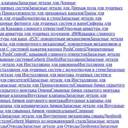
 клапаны
Запасные детали для Донные
душевых систем
Запасные детали для Дренаж пола для душевых
я Принадлежности для дренажных каналов
Трапы для
в для душа
Водоотводы в стене
Запасные детали для
цевые фитинги для душевых систем и ванн
Сифоны для
для Крышки сливного отверстия
Отводная арматура для
ая арматура для душевых поддонов, d90
Крышки сливного
тура для ванн, d52
С поворотным механизмом
Запасные детали
екты для поворотного механизма
С поворотным механизмом и
для С системой нажатия кнопки PushControl
Декоративные
 PushControl
С крышкой сливного отверстия
Запасные детали
мывные системы
Geberit Duofix
Инсталляции
Запасные детали
 детали для Инсталляции для раковины
Инсталляции для
сталляции для душевых систем с водоотводом в стене
Запасные
детали для Инсталляции для монтажа душевых систем и
для смесителей
Запасные детали для Инсталляции для
Запасные детали для Принадлежности
Смывные бачки скрытого
 скрытого монтажа Omega
Смывные бачки скрытого монтажа
ивные клапаны
Впускные клапаны
Запасные детали для
ывных бачков наружного монтажа
Впускные клапаны для
апаны для керамических бачков
Запасные детали для Впускные
ны для смывных бачков универсальные
Сливные
а
Запасные детали для Внутренние механизмы смыва
Двойной
стали
Geberit Mapress из нержавеющей стали
Запасные детали
ходы
Отводы
Запасные детали для Отводы
Тройники
Запасные