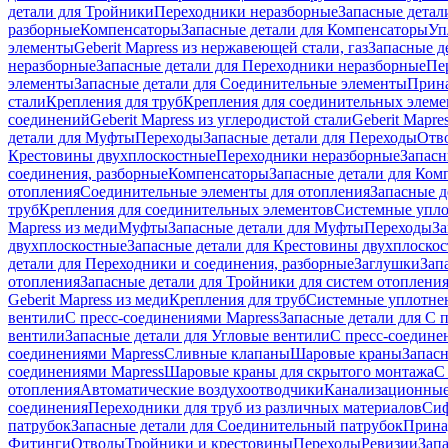
детали для Тройники
Переходники неразборные
Запасные детал
разборные
Компенсаторы
Запасные детали для Компенсаторы
Уп
элементы
Geberit Mapress из нержавеющей стали, газ
Запасные де
неразборные
Запасные детали для Переходники неразборные
Пе
элементы
Запасные детали для Соединительные элементы
Прина
стали
Крепления для труб
Крепления для соединительных элеме
соединений
Geberit Mapress из углеродистой стали
Geberit Mapre
детали для Муфты
Переходы
Запасные детали для Переходы
Отв
Крестовины двухплоскостные
Переходники неразборные
Запасн
соединения, разборные
Компенсаторы
Запасные детали для Ком
отопления
Соединительные элементы для отопления
Запасные д
труб
Крепления для соединительных элементов
Системные упл
Mapress из меди
Муфты
Запасные детали для Муфты
Переходы
За
двухплоскостные
Запасные детали для Крестовины двухплоско
детали для Переходники и соединения, разборные
Заглушки
Зап
отопления
Запасные детали для Тройники для систем отоплени
Geberit Mapress из меди
Крепления для труб
Системные уплотне
вентили
С пресс-соединениями Mapress
Запасные детали для С 
вентили
Запасные детали для Угловые вентили
С пресс-соедине
соединениями Mapress
Сливные клапаны
Шаровые краны
Запас
соединениями Mapress
Шаровые краны для скрытого монтажа
С
отопления
Автоматические воздухоотводчики
Канализационные
соединения
Переходники для труб из различных материалов
Си
патрубок
Запасные детали для Соединительный патрубок
Прина
Фитинги
Отводы
Тройники и крестовины
Переходы
Ревизии
Зап