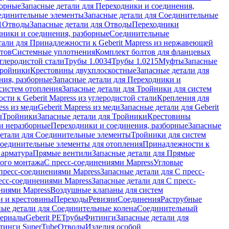
борные
Запасные детали для Переходники и соединения,
единительные элементы
Запасные детали для Соединительные
1
Отводы
Запасные детали для Отводы
Переходники
дники и соединения, разборные
Соединительные
тали для Принадлежности к Geberit Mapress из нержавеющей
нтов
Системные уплотнения
Комплект болтов для фланцевых
углеродистой стали
Трубы 1.0034
Трубы 1.0215
Муфты
Запасные
Тройники
Крестовины двухплоскостные
Запасные детали для
ния, разборные
Запасные детали для Переходники и
систем отопления
Запасные детали для Тройники для систем
ти к Geberit Mapress из углеродистой стали
Крепления для
ess из меди
Geberit Mapress из меди
Запасные детали для Geberit
ы
Тройники
Запасные детали для Тройники
Крестовины
и неразборные
Переходники и соединения, разборные
Запасные
детали для Соединительные элементы
Тройники для систем
Соединительные элементы для отопления
Принадлежности к
 арматура
Прямые вентили
Запасные детали для Прямые
того монтажа
С пресс-соединениями Mapress
Угловые
пресс-соединениями Mapress
Запасные детали для С пресс-
есс-соединениями Mapress
Запасные детали для С пресс-
ниями Mapress
Воздушные клапаны для систем
и и крестовины
Переходы
Ревизии
Соединения
Раструбные
ные детали для Соединительные колена
Соединительный
териалы
Geberit PE
Трубы
Фитинги
Запасные детали для
тинги SuperTube
Отводы
Изделия особой