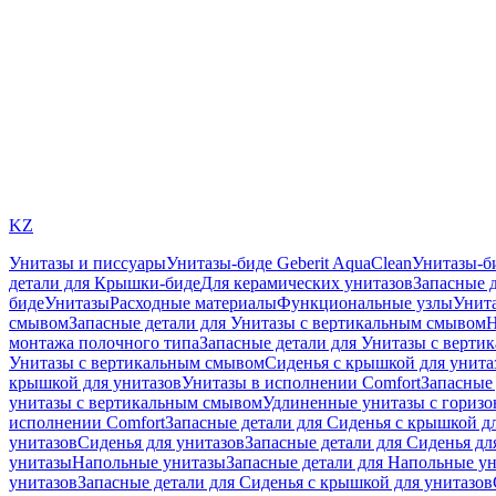
KZ
Унитазы и писсуары
Унитазы-биде Geberit AquaClean
Унитазы-б
детали для Крышки-биде
Для керамических унитазов
Запасные 
биде
Унитазы
Расходные материалы
Функциональные узлы
Унита
смывом
Запасные детали для Унитазы с вертикальным смывом
Н
монтажа полочного типа
Запасные детали для Унитазы с верти
Унитазы с вертикальным смывом
Сиденья с крышкой для унита
крышкой для унитазов
Унитазы в исполнении Comfort
Запасные 
унитазы с вертикальным смывом
Удлиненные унитазы с гориз
исполнении Comfort
Запасные детали для Сиденья с крышкой д
унитазов
Сиденья для унитазов
Запасные детали для Сиденья дл
унитазы
Напольные унитазы
Запасные детали для Напольные у
унитазов
Запасные детали для Сиденья с крышкой для унитазов