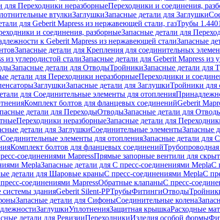
и для Переходники неразборные
Переходники и соединения, раз
лотнительные втулки
Заглушки
Запасные детали для Заглушки
Со
тали для Geberit Mapress из нержавеющей стали, газ
Трубы 1.440
реходники и соединения, разборные
Запасные детали для Перехо
длежности к Geberit Mapress из нержавеющей стали
Запасные де
нтов
Запасные детали для Крепления для соединительных элеме
ss из углеродистой стали
Запасные детали для Geberit Mapress из 
оды
Запасные детали для Отводы
Тройники
Запасные детали для 
ые детали для Переходники неразборные
Переходники и соедине
пенсаторы
Заглушки
Запасные детали для Заглушки
Тройники для 
етали для Соединительные элементы для отопления
Принадлежнос
отнения
Комплект болтов для фланцевых соединений
Geberit Mapr
пасные детали для Переходы
Отводы
Запасные детали для Отвод
стные
Переходники неразборные
Запасные детали для Переходник
асные детали для Заглушки
Соединительные элементы
Запасные 
я
Соединительные элементы для отопления
Запасные детали для 
ния
Комплект болтов для фланцевых соединений
Трубопроводная
пресс-соединениями Mapress
Прямые запорные вентили для скры
ниями Mepla
Запасные детали для С пресс-соединениями Mepla
С 
ные детали для Шаровые краны
С пресс-соединениями Mepla
С пр
 пресс-соединениями Mapress
Обратные клапаны
С пресс-соедине
 системы здания
Geberit Silent-PP
Трубы
Фитинги
Отводы
Тройник
фоны
Запасные детали для Сифоны
Соединительные колена
Запас
длежности
Заглушки
Уплотнения
Защитная крышка
Расходные ма
асные детали для Ревизии
Переходники
Изделия особой формы
Фи