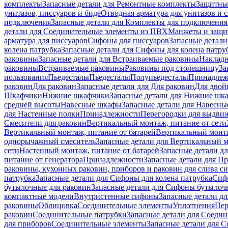
комплекты
Запасные детали для Ремонтные комплекты
Защитны
унитазов, писсуаров и биде
Отводная арматура для унитазов и 
подключения
Запасные детали для Комплекты для подключения
детали для Соединительные элементы из ПВХ
Манжеты и защи
арматура для писсуаров
Cифоны для писсуаров
Запасные детали
колена патрубка
Запасные детали для Сифоны для колена патру
раковины
Запасные детали для Встраиваемые раковины
Наклад
раковины
Встраиваемые раковины
Раковины под столешницу
За
пользования
Пьедесталы
Пьедесталы
Полупьедесталы
Принадлеж
раковин
Для раковин
Запасные детали для Для раковин
Для двой
Шкафчики
Нижние шкафчики
Запасные детали для Нижние шк
средней высоты
Навесные шкафы
Запасные детали для Навесн
для Настенные полки
Принадлежности
Перегородки для выдви
Смесители для раковин
Вертикальный монтаж, питание от сети
Вертикальный монтаж, питание от батарей
Вертикальный монта
однорычажный смеситель
Запасные детали для Вертикальный 
сети
Настенный монтаж, питание от батарей
Запасные детали д
питание от генератора
Принадлежности
Запасные детали для П
раковины, кухонных раковин, приборов и раковин для слива с
патрубка
Запасные детали для Сифоны для колена патрубка
Сифо
бутылочные для раковин
Запасные детали для Сифоны бутылоч
компактные модели
Внутристенные сифоны
Запасные детали д
раковины
Облицовка
Соединительные элементы
Уплотнения
Пер
раковин
Соединительные патрубки
Запасные детали для Соеди
для приборов
Соединительные элементы
Запасные детали для 