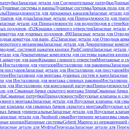
патрубки
Запасные детали для Соединительные патрубки
Донные
и
Душевые системы и ванны
Душевые системы
Дренаж пола для 
алы
Принадлежности для дренажных каналов
Запасные детали дл
трапов для душа
Запасные детали для Принадлежности для трапо
апасные детали для Принадлежности для водоотводов в стене
Кон
вых поддонов, d52
Крышки сливного отверстия
Запасные детали 
рматура для душевых поддонов, d90
Запасные детали для Отводн
одная арматура для ванн, d52
Запасные детали для Отводная арма
оворотного механизма
Запасные детали для Декоративные компл
дводом
С системой нажатия кнопки PushControl
Запасные детали 
етали для Декоративные комплекты для системы нажатия кнопки
 арматуре для ванн
Крышки сливного отверстия
Монтажные и с
я Инсталляции для унитазов
Инсталляции для раковины
Запасные
ля писсуаров
Запасные детали для Инсталляции для писсуаров
Ин
стене
Инсталляции для монтажа душевых систем и ванн
Запасные 
ли для Инсталляции для монтажа сливных раковин
Инсталляции 
али для Инсталляции для консольной нагрузки
Принадлежности
али для Смывные бачки скрытого монтажа Sigma
Смывные бачки
lta
Смывные патрубки
Принадлежности
Впускные клапаны и сл
ружного монтажа
Запасные детали для Впускные клапаны для см
ные клапаны для смывных бачков скрытого монтажа
Впускные кл
ых бачков универсальные
Запасные детали для Впускные клапа
Запасные детали для Двойной смыв
Внутренние механизмы смыв
ные кнопки
Напорные системы
Geberit Mapress из нержавеющей 
Запасные детали для Муфты
Переходы
Запасные детали для Пере