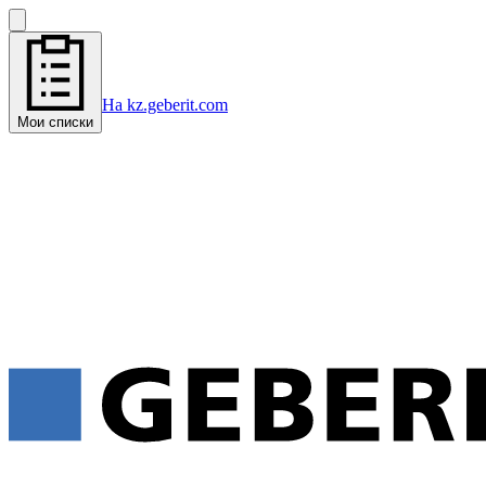
На kz.geberit.com
Мои списки