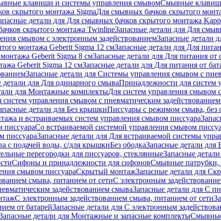
ывные клавиши и системы управления смывом
Смывные клави
ков скрытого монтажа Sigma
Для смывных бачков скрытого монт
апасные детали для Для смывных бачков скрытого монтажа Kapp
ачков скрытого монтажа Twinline
Запасные детали для Для смыв
ения смывом с электронным задействованием
Запасные детали 
того монтажа Geberit Sigma 12 см
Запасные детали для Для питан
монтажа Geberit Sigma 8 см
Запасные детали для Для питания от 
ажа Geberit Sigma 12 см
Запасные детали для Для питания от бат
ованием
Запасные детали для Системы управления смывом с пне
 детали для Для одинарного смыва
Принадлежности для систем 
тали для Монтажные комплекты
Для систем управления смывом 
я систем управления смывом с пневматическим задействованием
апасные детали для Без крышки
Писсуары с режимом смыва, без 
тажа и встраиваемых систем управления смывом писсуара
Запас
м писсуара
Со встраиваемой системой управления смывом писсу
м писсуара
Запасные детали для Для встраиваемой системы упр
а с подачей воды, с/для крышки
Без ободка
Запасные детали для 
тельные перегородки для писсуаров, стеклянные
Запасные детали
ости
Сифоны и принадлежности для сифонов
Смывные патрубки, 
ения смывом писсуара
Скрытый монтаж
Запасные детали для Ск
ованием смыва, питанием от сети
С электронным задействование
невматическим задействованием смыва
Запасные детали для С п
нтаж
С электронным задействованием смыва, питанием от сети
З
ием от батарей
Запасные детали для С электронным задействова
Запасные детали для Монтажные и запасные комплекты
Смывные