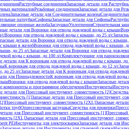
оединения
Раструбные соединения
Запасные детали для Раструбн
ичных материалов
Резьбовые соединения
Запасные детали для Рез
олена
Запасные детали для Соединительные колена
Соединитель
тельные патрубки
Сифоны
Запасные детали для Сифоны
Раструб
ляющие опорные желоба
Заглушки
Уплотнения
Строительная защ
сные детали для Воронки для отвода дождевой воды с крыши
Вор
л/с
Воронки для отвода дождевой воды с крыши, до 25 л/с
Запасны
пасные детали для Воронки для отвода дождевой воды с крыши, 
 с крыши в желоб
Воронки для отвода дождевой воды с крыши, до
ыши, до 25 л/с
Запасные детали для Воронки для отвода дождево
девой воды с крыши, до 100 л/с
Комплектующие для пароизоляц
е детали для К воронкам для отвода дождевой воды с крыши, до 
вы
К воронкам для отвода дождевой воды с крыши, до 12 л/с
Запа
 до 25 л/с
Запасные детали для К воронкам для отвода дождевой 
тали для Принадлежности
К воронкам для отвода дождевой воды
крыш
Воронки для отвода дождевой воды с крыши
Запасные детал
е компоненты и программное обеспечение
Инструменты
Инструм
е детали для Прессовый инструмент, совместимость [2]
Средства
вместимость [1]
Запасные детали для Прессовый инструмент, сов
[2]
Прессовый инструмент, совместимость [2XL]
Запасные детали
ботки труб
Опрессовочная заглушка
Средства для проверки
Прессо
детали для Прессовый инструмент, совместимость [1]
Прессовый 
имость [2XL]
Запасные детали для Прессовый инструмент, совме
erit PE
Инструменты для электросварки
Запасные детали для Ин
и
Запасные детали для Инструменты для стыковой сварки
Насадки