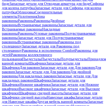
биде
Запасные детали для Отводная арматура для биде
Сифоны
для колена патрубка
Запасные детали для Сифоны для колена
патрубка
Облицовка
Соединительные
элементы
Уплотнения
Зона
раковины
Раковины
Раковины
Двойные
раковины
Встраиваемые раковины
Запасные детали для
Встраиваемые раковины
Накладные
раковины
Раковины
Угловые раковины
Полувстраиваемые
раковины
Запасные детали для Полувстраиваемые
раковины
Встраиваемые раковины
Раковины под
столешницу
Запасные детали для Раковины под
столешницу
Раковины в исполнении Comfort
Pаковины для
детей
Раковины коллективного
пользования
Пьедесталы
Пьедесталы
Полупьедесталы
Принадлеж
ванной комнаты
Шкафчики
Запасные детали для
Шкафчики
Для раковин
Запасные детали для Для раковин
Для
раковин
Запасные детали для Для раковин
Для двойной
раковины
Для накладных pаковин
Запасные детали для Для
накладных pаковин
Шкафчики
Запасные детали для
Шкафчики
Нижние шкафчики
Запасные детали для Нижние
шкафчики
Высокие шкафчики
Запасные детали для Высокие
шкафчики
Шкафчики средней высоты
Запасные детали для
Шкафчики средней высоты
Навесные шкафы
Запасные детали
для Навесные шкафы
Другая мебель ванной комнаты
Запасные
детали для Другая мебель ванной комнаты
Настенные