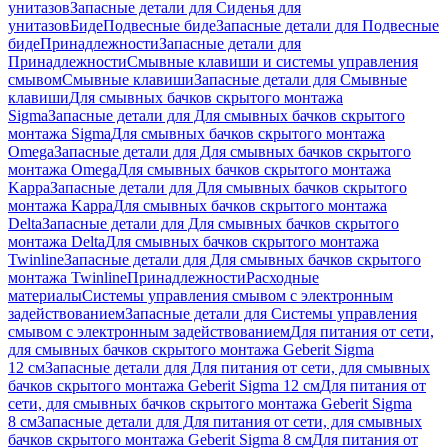
унитазов
Запасные детали для Сиденья для
унитазов
Биде
Подвесные биде
Запасные детали для Подвесные
биде
Принадлежности
Запасные детали для
Принадлежности
Смывные клавиши и системы управления
смывом
Смывные клавиши
Запасные детали для Смывные
клавиши
Для смывных бачков скрытого монтажа
Sigma
Запасные детали для Для смывных бачков скрытого
монтажа Sigma
Для смывных бачков скрытого монтажа
Omega
Запасные детали для Для смывных бачков скрытого
монтажа Omega
Для смывных бачков скрытого монтажа
Kappa
Запасные детали для Для смывных бачков скрытого
монтажа Kappa
Для смывных бачков скрытого монтажа
Delta
Запасные детали для Для смывных бачков скрытого
монтажа Delta
Для смывных бачков скрытого монтажа
Twinline
Запасные детали для Для смывных бачков скрытого
монтажа Twinline
Принадлежности
Расходные
материалы
Системы управления смывом с электронным
задействованием
Запасные детали для Системы управления
смывом с электронным задействованием
Для питания от сети,
для смывных бачков скрытого монтажа Geberit Sigma
12 см
Запасные детали для Для питания от сети, для смывных
бачков скрытого монтажа Geberit Sigma 12 см
Для питания от
сети, для смывных бачков скрытого монтажа Geberit Sigma
8 см
Запасные детали для Для питания от сети, для смывных
бачков скрытого монтажа Geberit Sigma 8 см
Для питания от