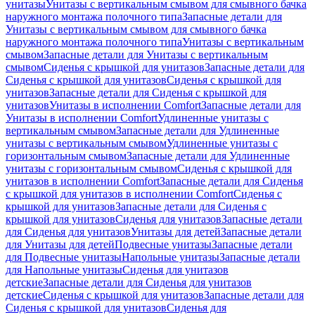
унитазы
Унитазы с вертикальным смывом для смывного бачка
наружного монтажа полочного типа
Запасные детали для
Унитазы с вертикальным смывом для смывного бачка
наружного монтажа полочного типа
Унитазы с вертикальным
смывом
Запасные детали для Унитазы с вертикальным
смывом
Сиденья с крышкой для унитазов
Запасные детали для
Сиденья с крышкой для унитазов
Сиденья с крышкой для
унитазов
Запасные детали для Сиденья с крышкой для
унитазов
Унитазы в исполнении Comfort
Запасные детали для
Унитазы в исполнении Comfort
Удлиненные унитазы с
вертикальным смывом
Запасные детали для Удлиненные
унитазы с вертикальным смывом
Удлиненные унитазы с
горизонтальным смывом
Запасные детали для Удлиненные
унитазы с горизонтальным смывом
Сиденья с крышкой для
унитазов в исполнении Comfort
Запасные детали для Сиденья
с крышкой для унитазов в исполнении Comfort
Сиденья с
крышкой для унитазов
Запасные детали для Сиденья с
крышкой для унитазов
Сиденья для унитазов
Запасные детали
для Сиденья для унитазов
Унитазы для детей
Запасные детали
для Унитазы для детей
Подвесные унитазы
Запасные детали
для Подвесные унитазы
Напольные унитазы
Запасные детали
для Напольные унитазы
Сиденья для унитазов
детские
Запасные детали для Сиденья для унитазов
детские
Сиденья с крышкой для унитазов
Запасные детали для
Сиденья с крышкой для унитазов
Сиденья для