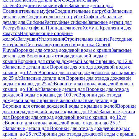
колена
Соединительные муфты
Запасные детали для
Соединительные муфты
Соединительные патрубки
Запасные
детали для Соединительные патрубки
Сифоны
Запасные
детали для Сифоны
Раструбные сифоны
Запасные детали для
Раструбные сифоны
Принадлежности
Хомуты
Крепления для
хомутов
Направляющие опорные
желоба
Заглушки
Уплотнения
Строительная защита
Расходные
материалы
Система внутреннего водостока Geberit
Pluvia
Воронки для отвода дождевой воды с крыши
Запасные
детали для Воронки для отвода дождевой воды с
крыши
Воронки для отвода дождевой воды с крыши, до 12 л/
с
Запасные детали для Воронки для отвода дождевой воды с
крыши, до 12 л/с
Воронки для отвода дождевой воды с крыши,
до 25 л/с
Запасные детали для Воронки для отвода дождевой
воды с крыши, до 25 л/с
Воронки для отвода дождевой воды с
крыши, до 100 л/с
Запасные детали для Воронки для отвода
дождевой воды с крыши, до 100 л/с
Воронки для отвода
дождевой воды с крыши в желоб
Запасные детали для
Воронки для отвода дождевой воды с крыши в желоб
Воронки
для отвода дождевой воды с крыши, до 12 л/с
Запасные детали
для Воронки для отвода дождевой воды с крыши, до 12 л/
с
Воронки для отвода дождевой воды с крыши, до 25 л/
с
Запасные детали для Воронки для отвода дождевой воды с
крыши, до 25 л/с
Воронки для отвода дождевой воды с крыши,