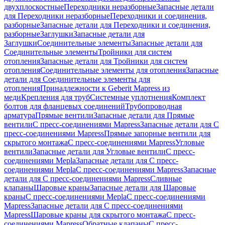
двухплоскостные
Переходники неразборные
Запасные детали
для Переходники неразборные
Переходники и соединения,
разборные
Запасные детали для Переходники и соединения,
разборные
Заглушки
Запасные детали для
Заглушки
Соединительные элементы
Запасные детали для
Соединительные элементы
Тройники для систем
отопления
Запасные детали для Тройники для систем
отопления
Соединительные элементы для отопления
Запасные
детали для Соединительные элементы для
отопления
Принадлежности к Geberit Mapress из
меди
Крепления для труб
Системные уплотнения
Комплект
болтов для фланцевых соединений
Трубопроводная
арматура
Прямые вентили
Запасные детали для Прямые
вентили
С пресс-соединениями Mapress
Запасные детали для С
пресс-соединениями Mapress
Прямые запорные вентили для
скрытого монтажа
С пресс-соединениями Mapress
Угловые
вентили
Запасные детали для Угловые вентили
С пресс-
соединениями Mepla
Запасные детали для С пресс-
соединениями Mepla
С пресс-соединениями Mapress
Запасные
детали для С пресс-соединениями Mapress
Сливные
клапаны
Шаровые краны
Запасные детали для Шаровые
краны
С пресс-соединениями Mepla
С пресс-соединениями
Mapress
Запасные детали для С пресс-соединениями
Mapress
Шаровые краны для скрытого монтажа
С пресс-
соединениями Mapress
Обратные клапаны
С пресс-