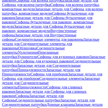
раковин
Сифоны для колена патрубка
Запасные детали для
Сифоны для колена патрубка
Сифоны для колена патрубка,
компактные модели
Запасные детали для Сифоны для колена
патрубка, компактные модели
Сифоны бутылочные для
раковин
Запасные детали для Сифоны бутылочные для
раковин
Сифоны бутылочные для раковин, компактные
модели
Запасные детали для Сифоны бутылочные для
раковин, компактные модели
Внутристенные
сифоны
Запасные детали для Внутристенные
сифоны
Соединительные элементы для раковины
Запасные
детали для Соединительные элементы для
раковины
Облицовка
Соединительные
элементы
Уплотнения
Переливные
патрубки
Удлинители
Сифоны для кухонных раковин
Запасные
детали для Сифоны для кухонных раковин
Соединительные
патрубки
Запасные детали для Соединительные
патрубки
Принадлежности
Запасные детали для
Принадлежности
Сифоны для приборов
Запасные детали для
Сифоны для приборов
Соединительные элементы
Запасные
детали для Соединительные
элементы
Принадлежности
Сифоны для сливных
раковин
Запасные детали для Сифоны для сливных
раковин
Сифоны
Запасные детали для
Сифоны
Соединительные патрубки
Запасные детали для
Соединительные патрубки
Донные клапаны
Запасные детали