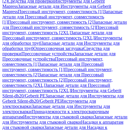
[2]
Средства для проверки
Инструменты для Geberit
Mapress
Запасные детали для Инструменты для Geberit
Mapress
Прессовый инструмент, совместимость [1]
Запасные
детали для Прессовый инструмент, совместимость
[1]
Прессовый инструмент, совместимость [2]
Запасные детали
для Прессовый инструмент, совместимость [2]
Прессовый
инструмент, совместимость [2XL]
Запасные детали для
Прессовый инструмент, совместимость [2XL]
Инструменты
для обработки труб
Запасные детали для Инструменты для
обработки труб
Опрессовочная заглушка
Средства для
проверки
Прессовочные устройства
Запасные детали для
Прессовочные устройства
Прессовый инструмент,
совместимость [1]
Запасные детали для Прессовый
инструмент, совместимость [1]
Прессовый инструмент,
совместимость [2]
Запасные детали для Прессовый
инструмент, совместимость [2]
Прессовый инструмент,
совместимость [2XL]
Запасные детали для Прессовый
инструмент, совместимость [2XL]
Инструменты для Geberit
Silent-db20/Geberit PE
Запасные детали для Инструменты для
Geberit Silent-db20/Geberit PE
Инструменты для
электросварки
Запасные детали для Инструменты для
электросварки
Принадлежности к электросварочным
аппаратам
Инструменты для стыковой сварки
Запасные детали
для Инструменты для стыковой сварки
Насадки к аппаратам
для стыковой сварки
Запасные детали для Насадки к