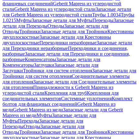
фланцевых соединений
Geberit Mapress из углеродистой
стали
Geberit Mapress из углеродистой стали
Запасные детали
для Geberit Mapress из углеродистой стали
Трубы 1.0034
Трубы
1.0215
Муфты
Запасные детали для Муфты
Переходы
Запасные
детали для Переходы
Отводы
Запасные детали для
Отводы
Тройники
Запасные детали для Тройники
Крестовины
двухплоскостные
Запасные детали для Крестовины
двухплоскостные
Переходники неразборные
Запасные детали
для Переходники неразборные
Переходники и соединения,
разборные
Запасные детали для Переходники и соединения,
разборные
Компенсаторы
Запасные детали для
Компенсаторы
Заглушки
Запасные детали для
Заглушки
Тройники для систем отопления
Запасные детали для
Тройники для систем отопления
Соединительные элементы
для отопления
Запасные детали для Соединительные элементы
для отопления
Принадлежности к Geberit Mapress из
углеродистой стали
Крепления для труб
Крепления для
соединительных элементов
Системные уплотнения
Комплект
болтов для фланцевых соединений
Geberit Mapress из
меди
Geberit Mapress из меди
Запасные детали для Geberit
Mapress из меди
Муфты
Запасные детали для
Муфты
Переходы
Запасные детали для
Переходы
Отводы
Запасные детали для
Отводы
Тройники
Запасные детали для Тройники
Крестовины
двухплоскостные
Запасные детали для Крестовины