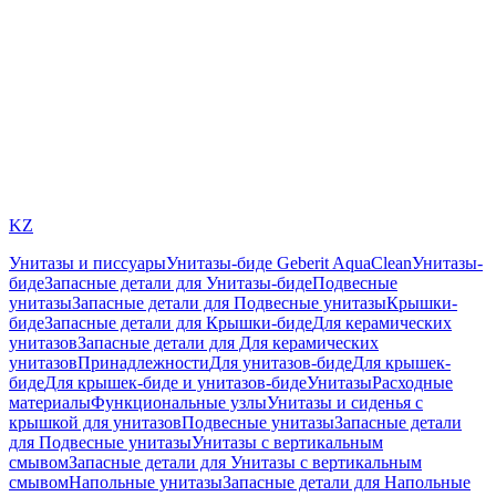
KZ
Унитазы и писсуары
Унитазы-биде Geberit AquaClean
Унитазы-
биде
Запасные детали для Унитазы-биде
Подвесные
унитазы
Запасные детали для Подвесные унитазы
Крышки-
биде
Запасные детали для Крышки-биде
Для керамических
унитазов
Запасные детали для Для керамических
унитазов
Принадлежности
Для унитазов-биде
Для крышек-
биде
Для крышек-биде и унитазов-биде
Унитазы
Расходные
материалы
Функциональные узлы
Унитазы и сиденья с
крышкой для унитазов
Подвесные унитазы
Запасные детали
для Подвесные унитазы
Унитазы с вертикальным
смывом
Запасные детали для Унитазы с вертикальным
смывом
Напольные унитазы
Запасные детали для Напольные