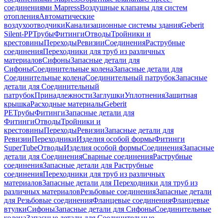
соединениями Mapress
Воздушные клапаны для систем
отопления
Автоматические
воздухоотводчики
Канализационные системы здания
Geberit
Silent-PP
Трубы
Фитинги
Отводы
Тройники и
крестовины
Переходы
Ревизии
Соединения
Раструбные
соединения
Переходники для труб из различных
материалов
Сифоны
Запасные детали для
Сифоны
Соединительные колена
Запасные детали для
Соединительные колена
Соединительный патрубок
Запасные
детали для Соединительный
патрубок
Принадлежности
Заглушки
Уплотнения
Защитная
крышка
Расходные материалы
Geberit
PE
Трубы
Фитинги
Запасные детали для
Фитинги
Отводы
Тройники и
крестовины
Переходы
Ревизии
Запасные детали для
Ревизии
Переходники
Изделия особой формы
Фитинги
SuperTube
Отводы
Изделия особой формы
Соединения
Запасные
детали для Соединения
Сварные соединения
Раструбные
соединения
Запасные детали для Раструбные
соединения
Переходники для труб из различных
материалов
Запасные детали для Переходники для труб из
различных материалов
Резьбовые соединения
Запасные детали
для Резьбовые соединения
Фланцевые соединения
Фланцевые
втулки
Сифоны
Запасные детали для Сифоны
Соединительные
колена
Запасные детали для Соединительные