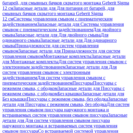
батарей, для смывных бачков скрытого монтажа Geberit Sigma
12 см
Запасные детали для Для питания от батарей, для
смывных бачков скрытого монтажа Geberit Sigma
12 см
Системы управления смывом с пневматическим
задействованием
Запасные детали для Системы управления
смывом с пневматическим задействованием
Для двойного
смыва
Запасные детали для Для двойного смыва
Для
одинарного смыва
Запасные детали для Для одинарного
смыва
Принадлежности для систем управления
смывом
Запасные детали для Принадлежности для систем
управления смывом
Монтажные комплекты
Запасные детали
для Монтажные комплекты
Для систем управления смывом с
электронным задействованием
Запасные детали для Для
систем управления смывом с электронным
задействованием
Для систем управления смывом с
пневматическим задействованием
Писсуары
Писсуары с
режимом смыва, с ободком
Запасные детали для Писсуары с
режимом смыва, с ободком
Без крышки
Запасные детали для
Без крышки
Писсуары с режимом смыва, без ободка
Запасные
детали для Писсуары с режимом смыва, без ободка
Для систем
управления смывом писсуара наружного монтажа и
встраиваемых систем управления смывом писсуара
Запасные
детали для Для систем управления смывом писсуара
наружного монтажа и встраиваемых систем управления
смывом писсуара
Со встраиваемой системой управления