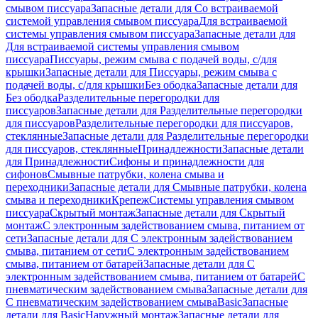
смывом писсуара
Запасные детали для Со встраиваемой
системой управления смывом писсуара
Для встраиваемой
системы управления смывом писсуара
Запасные детали для
Для встраиваемой системы управления смывом
писсуара
Писсуары, режим смыва с подачей воды, с/для
крышки
Запасные детали для Писсуары, режим смыва с
подачей воды, с/для крышки
Без ободка
Запасные детали для
Без ободка
Разделительные перегородки для
писсуаров
Запасные детали для Разделительные перегородки
для писсуаров
Разделительные перегородки для писсуаров,
стеклянные
Запасные детали для Разделительные перегородки
для писсуаров, стеклянные
Принадлежности
Запасные детали
для Принадлежности
Сифоны и принадлежности для
сифонов
Смывные патрубки, колена смыва и
переходники
Запасные детали для Смывные патрубки, колена
смыва и переходники
Крепеж
Системы управления смывом
писсуара
Скрытый монтаж
Запасные детали для Скрытый
монтаж
С электронным задействованием смыва, питанием от
сети
Запасные детали для С электронным задействованием
смыва, питанием от сети
С электронным задействованием
смыва, питанием от батарей
Запасные детали для С
электронным задействованием смыва, питанием от батарей
С
пневматическим задействованием смыва
Запасные детали для
С пневматическим задействованием смыва
Basic
Запасные
детали для Basic
Наружный монтаж
Запасные детали для