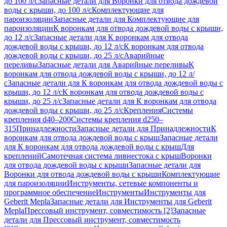
до 100 л/с
Запасные детали для Воронки для отвода дождевой
воды с крыши, до 100 л/с
Комплектующие для
пароизоляции
Запасные детали для Комплектующие для
пароизоляции
К воронкам для отвода дождевой воды с крыши,
до 12 л/с
Запасные детали для К воронкам для отвода
дождевой воды с крыши, до 12 л/с
К воронкам для отвода
дождевой воды с крыши, до 25 л/с
Аварийные
переливы
Запасные детали для Аварийные переливы
К
воронкам для отвода дождевой воды с крыши, до 12 л/
с
Запасные детали для К воронкам для отвода дождевой воды с
крыши, до 12 л/с
К воронкам для отвода дождевой воды с
крыши, до 25 л/с
Запасные детали для К воронкам для отвода
дождевой воды с крыши, до 25 л/с
Крепления
Системы
крепления d40–200
Системы крепления d250–
315
Принадлежности
Запасные детали для Принадлежности
К
воронкам для отвода дождевой воды с крыш
Запасные детали
для К воронкам для отвода дождевой воды с крыш
Для
креплений
Самотечная система ливнестока с крыш
Воронки
для отвода дождевой воды с крыши
Запасные детали для
Воронки для отвода дождевой воды с крыши
Комплектующие
для пароизоляции
Инструменты, сетевые компоненты и
программное обеспечение
Инструменты
Инструменты для
Geberit Mepla
Запасные детали для Инструменты для Geberit
Mepla
Прессовый инструмент, совместимость [2]
Запасные
детали для Прессовый инструмент, совместимость