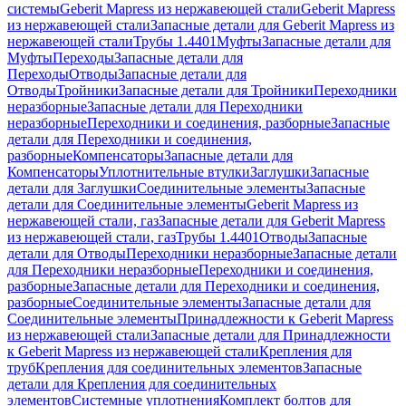
системы
Geberit Mapress из нержавеющей стали
Geberit Mapress
из нержавеющей стали
Запасные детали для Geberit Mapress из
нержавеющей стали
Трубы 1.4401
Муфты
Запасные детали для
Муфты
Переходы
Запасные детали для
Переходы
Отводы
Запасные детали для
Отводы
Тройники
Запасные детали для Тройники
Переходники
неразборные
Запасные детали для Переходники
неразборные
Переходники и соединения, разборные
Запасные
детали для Переходники и соединения,
разборные
Компенсаторы
Запасные детали для
Компенсаторы
Уплотнительные втулки
Заглушки
Запасные
детали для Заглушки
Соединительные элементы
Запасные
детали для Соединительные элементы
Geberit Mapress из
нержавеющей стали, газ
Запасные детали для Geberit Mapress
из нержавеющей стали, газ
Трубы 1.4401
Отводы
Запасные
детали для Отводы
Переходники неразборные
Запасные детали
для Переходники неразборные
Переходники и соединения,
разборные
Запасные детали для Переходники и соединения,
разборные
Соединительные элементы
Запасные детали для
Соединительные элементы
Принадлежности к Geberit Mapress
из нержавеющей стали
Запасные детали для Принадлежности
к Geberit Mapress из нержавеющей стали
Крепления для
труб
Крепления для соединительных элементов
Запасные
детали для Крепления для соединительных
элементов
Системные уплотнения
Комплект болтов для