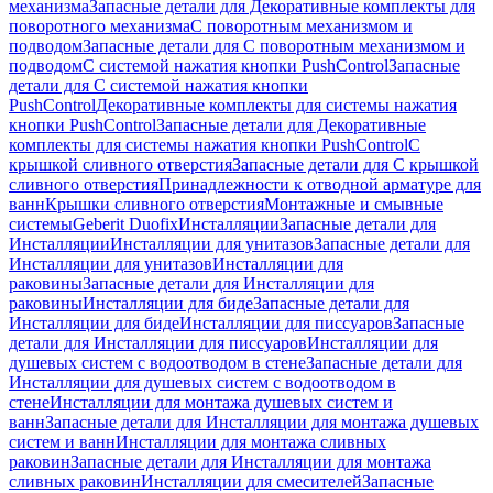
механизма
Запасные детали для Декоративные комплекты для
поворотного механизма
С поворотным механизмом и
подводом
Запасные детали для С поворотным механизмом и
подводом
С системой нажатия кнопки PushControl
Запасные
детали для С системой нажатия кнопки
PushControl
Декоративные комплекты для системы нажатия
кнопки PushControl
Запасные детали для Декоративные
комплекты для системы нажатия кнопки PushControl
С
крышкой сливного отверстия
Запасные детали для С крышкой
сливного отверстия
Принадлежности к отводной арматуре для
ванн
Крышки сливного отверстия
Монтажные и смывные
системы
Geberit Duofix
Инсталляции
Запасные детали для
Инсталляции
Инсталляции для унитазов
Запасные детали для
Инсталляции для унитазов
Инсталляции для
раковины
Запасные детали для Инсталляции для
раковины
Инсталляции для биде
Запасные детали для
Инсталляции для биде
Инсталляции для писсуаров
Запасные
детали для Инсталляции для писсуаров
Инсталляции для
душевых систем с водоотводом в стене
Запасные детали для
Инсталляции для душевых систем с водоотводом в
стене
Инсталляции для монтажа душевых систем и
ванн
Запасные детали для Инсталляции для монтажа душевых
систем и ванн
Инсталляции для монтажа сливных
раковин
Запасные детали для Инсталляции для монтажа
сливных раковин
Инсталляции для смесителей
Запасные