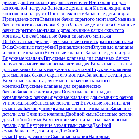
детали для Инсталляции для смесителей
Инсталляции для
консольной нагрузки
Запасные детали для Инсталляции для
консольной нагрузки
Принадлежности
Запасные детали для
Принадлежности
Смывные бачки скрытого монтажа
Смывные
бачки скрытого монтажа Sigma
Запасные детали для Смывные
бачки скрытого монтажа Sigma
Смывные бачки скрытого
монтажа Omega
Смывные бачки скрытого монтажа
Delta
Запасные детали для Смывные бачки скрытого монтажа
Delta
Смывные патрубки
Принадлежности
Впускные клапаны
и сливные клапаны
Впускные клапаны
Запасные детали для
Впускные клапаны
Впускные клапаны для смывных бачков
наружного монтажа
Запасные детали для Впускные клапаны
для смывных бачков наружного монтажа
Впускные клапаны
для смывных бачков скрытого монтажа
Запасные детали для
Впускные клапаны для смывных бачков скрытого
монтажа
Впускные клапаны для керамических
бачков
Запасные детали для Впускные клапаны для
керамических бачков
Впускные клапаны для смывных бачков
универсальные
Запасные детали для Впускные клапаны для
смывных бачков универсальные
Сливные клапаны
Запасные
детали для Сливные клапаны
Двойной смыв
Запасные детали
для Двойной смыв
Внутренние механизмы смыва
Запасные
детали для Внутренние механизмы смыва
Двойной
смыв
Запасные детали для Двойной
смыв
Принадлежности
Смывные кнопки
Напорные