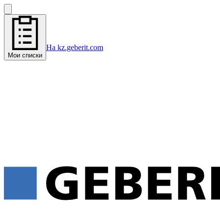
На kz.geberit.com
Мои списки