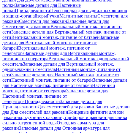
полки
Запасные детали для Настенные
полки
Принадлежности
Перегородки для выдвижных ящиков
и ящики-органайзеры
Ручки
Магнитные плиты
Смесители для
раковин
Смесители для раковин
Запасные детали для
Смесители для раковин
Вертикальный монтаж, питание от
сети
Запасные детали для Вертикальный монтаж, питание от
сети
Вертикальный монтаж, питание от батарей
Запасные
детали для Вертикальный монтаж, питание от
батарей
Вертикальный монтаж, питание от
генератора
Запасные детали для Вертикальный монтаж,
питание от генератора
Вертикальный монтаж, однорычажный
смеситель
Запасные детали для Вертикальный монтаж,
однорычажный смеситель
Настенный монтаж, питание от
сети
Запасные детали для Настенный монтаж, питание от
сети
Настенный монтаж, питание от батарей
Запасные детали
для Настенный монтаж, питание от батарей
Настенный
монтаж, питание от генератора
Запасные детали для
Настенный монтаж, питание от
генератора
Принадлежности
Запасные детали для
Принадлежности
Для смесителей для раковин
Запасные детали
для Для смесителей для раковин
Концевые фитинги для зон
раковины, кухонных раковин, приборов и раковин для слива
сильно загрязненной воды
Отводная арматура для
раковин
Запасные детали для Отводная арматура для