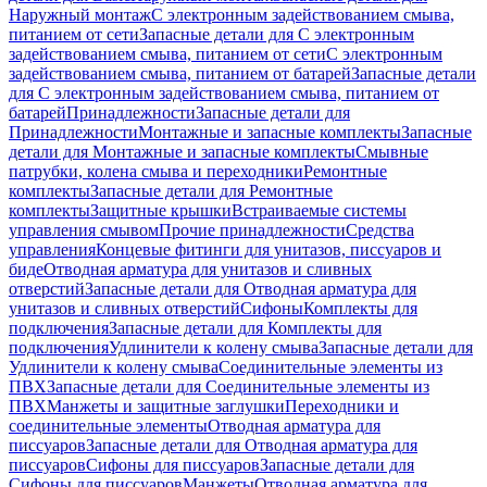
Наружный монтаж
С электронным задействованием смыва,
питанием от сети
Запасные детали для С электронным
задействованием смыва, питанием от сети
С электронным
задействованием смыва, питанием от батарей
Запасные детали
для С электронным задействованием смыва, питанием от
батарей
Принадлежности
Запасные детали для
Принадлежности
Монтажные и запасные комплекты
Запасные
детали для Монтажные и запасные комплекты
Смывные
патрубки, колена смыва и переходники
Ремонтные
комплекты
Запасные детали для Ремонтные
комплекты
Защитные крышки
Встраиваемые системы
управления смывом
Прочие принадлежности
Средства
управления
Концевые фитинги для унитазов, писсуаров и
биде
Отводная арматура для унитазов и сливных
отверстий
Запасные детали для Отводная арматура для
унитазов и сливных отверстий
Сифоны
Комплекты для
подключения
Запасные детали для Комплекты для
подключения
Удлинители к колену смыва
Запасные детали для
Удлинители к колену смыва
Соединительные элементы из
ПВХ
Запасные детали для Соединительные элементы из
ПВХ
Манжеты и защитные заглушки
Переходники и
соединительные элементы
Отводная арматура для
писсуаров
Запасные детали для Отводная арматура для
писсуаров
Cифоны для писсуаров
Запасные детали для
Cифоны для писсуаров
Манжеты
Отводная арматура для