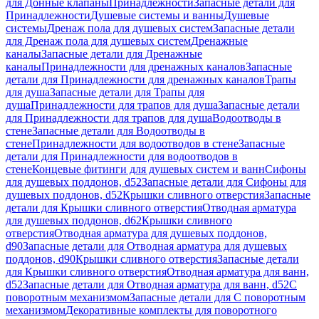
для Донные клапаны
Принадлежности
Запасные детали для
Принадлежности
Душевые системы и ванны
Душевые
системы
Дренаж пола для душевых систем
Запасные детали
для Дренаж пола для душевых систем
Дренажные
каналы
Запасные детали для Дренажные
каналы
Принадлежности для дренажных каналов
Запасные
детали для Принадлежности для дренажных каналов
Трапы
для душа
Запасные детали для Трапы для
душа
Принадлежности для трапов для душа
Запасные детали
для Принадлежности для трапов для душа
Водоотводы в
стене
Запасные детали для Водоотводы в
стене
Принадлежности для водоотводов в стене
Запасные
детали для Принадлежности для водоотводов в
стене
Концевые фитинги для душевых систем и ванн
Сифоны
для душевых поддонов, d52
Запасные детали для Сифоны для
душевых поддонов, d52
Крышки сливного отверстия
Запасные
детали для Крышки сливного отверстия
Отводная арматура
для душевых поддонов, d62
Крышки сливного
отверстия
Отводная арматура для душевых поддонов,
d90
Запасные детали для Отводная арматура для душевых
поддонов, d90
Крышки сливного отверстия
Запасные детали
для Крышки сливного отверстия
Отводная арматура для ванн,
d52
Запасные детали для Отводная арматура для ванн, d52
С
поворотным механизмом
Запасные детали для С поворотным
механизмом
Декоративные комплекты для поворотного