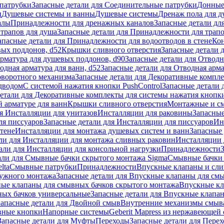
патрубки
Запасные детали для Соединительные патрубки
Донные
и
Душевые системы и ванны
Душевые системы
Дренаж пола для 
алы
Принадлежности для дренажных каналов
Запасные детали дл
трапов для душа
Запасные детали для Принадлежности для трапо
апасные детали для Принадлежности для водоотводов в стене
Кон
вых поддонов, d52
Крышки сливного отверстия
Запасные детали 
рматура для душевых поддонов, d90
Запасные детали для Отводн
одная арматура для ванн, d52
Запасные детали для Отводная арма
оворотного механизма
Запасные детали для Декоративные компл
дводом
С системой нажатия кнопки PushControl
Запасные детали 
етали для Декоративные комплекты для системы нажатия кнопки
 арматуре для ванн
Крышки сливного отверстия
Монтажные и с
я Инсталляции для унитазов
Инсталляции для раковины
Запасные
ля писсуаров
Запасные детали для Инсталляции для писсуаров
Ин
стене
Инсталляции для монтажа душевых систем и ванн
Запасные 
ли для Инсталляции для монтажа сливных раковин
Инсталляции 
али для Инсталляции для консольной нагрузки
Принадлежности
али для Смывные бачки скрытого монтажа Sigma
Смывные бачки
lta
Смывные патрубки
Принадлежности
Впускные клапаны и сл
ружного монтажа
Запасные детали для Впускные клапаны для см
ные клапаны для смывных бачков скрытого монтажа
Впускные кл
ых бачков универсальные
Запасные детали для Впускные клапа
Запасные детали для Двойной смыв
Внутренние механизмы смыв
ные кнопки
Напорные системы
Geberit Mapress из нержавеющей 
Запасные детали для Муфты
Переходы
Запасные детали для Пере