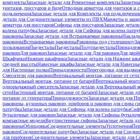
комплекты
Запасные детали для Ремонтные комплекты
Защитны
унитазов, писсуаров и биде
Отводная арматура для унитазов и 
подключения
Запасные детали для Комплекты для подключения
детали для Соединительные элементы из ПВХ
Манжеты и защи
арматура для писсуаров
Cифоны для писсуаров
Запасные детали
колена патрубка
Запасные детали для Сифоны для колена патру
раковины
Запасные детали для Встраиваемые раковины
Наклад
раковины
Встраиваемые раковины
Раковины под столешницу
За
пользования
Пьедесталы
Пьедесталы
Полупьедесталы
Принадлеж
раковин
Для раковин
Запасные детали для Для раковин
Для двой
Шкафчики
Нижние шкафчики
Запасные детали для Нижние шк
средней высоты
Навесные шкафы
Запасные детали для Навесн
для Настенные полки
Принадлежности
Перегородки для выдви
Смесители для раковин
Вертикальный монтаж, питание от сети
Вертикальный монтаж, питание от батарей
Вертикальный монта
однорычажный смеситель
Запасные детали для Вертикальный 
сети
Настенный монтаж, питание от батарей
Запасные детали д
питание от генератора
Принадлежности
Запасные детали для П
раковины, кухонных раковин, приборов и раковин для слива с
патрубка
Запасные детали для Сифоны для колена патрубка
Сифо
бутылочные для раковин
Запасные детали для Сифоны бутылоч
компактные модели
Внутристенные сифоны
Запасные детали д
раковины
Облицовка
Соединительные элементы
Уплотнения
Пер
раковин
Соединительные патрубки
Запасные детали для Соеди
для приборов
Соединительные элементы
Запасные детали для 