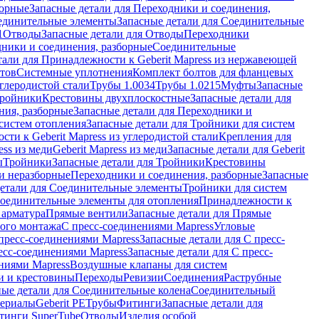
борные
Запасные детали для Переходники и соединения,
единительные элементы
Запасные детали для Соединительные
1
Отводы
Запасные детали для Отводы
Переходники
дники и соединения, разборные
Соединительные
тали для Принадлежности к Geberit Mapress из нержавеющей
нтов
Системные уплотнения
Комплект болтов для фланцевых
углеродистой стали
Трубы 1.0034
Трубы 1.0215
Муфты
Запасные
Тройники
Крестовины двухплоскостные
Запасные детали для
ния, разборные
Запасные детали для Переходники и
систем отопления
Запасные детали для Тройники для систем
ти к Geberit Mapress из углеродистой стали
Крепления для
ess из меди
Geberit Mapress из меди
Запасные детали для Geberit
ы
Тройники
Запасные детали для Тройники
Крестовины
и неразборные
Переходники и соединения, разборные
Запасные
детали для Соединительные элементы
Тройники для систем
Соединительные элементы для отопления
Принадлежности к
 арматура
Прямые вентили
Запасные детали для Прямые
того монтажа
С пресс-соединениями Mapress
Угловые
пресс-соединениями Mapress
Запасные детали для С пресс-
есс-соединениями Mapress
Запасные детали для С пресс-
ниями Mapress
Воздушные клапаны для систем
и и крестовины
Переходы
Ревизии
Соединения
Раструбные
ные детали для Соединительные колена
Соединительный
териалы
Geberit PE
Трубы
Фитинги
Запасные детали для
тинги SuperTube
Отводы
Изделия особой