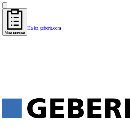
На kz.geberit.com
Мои списки