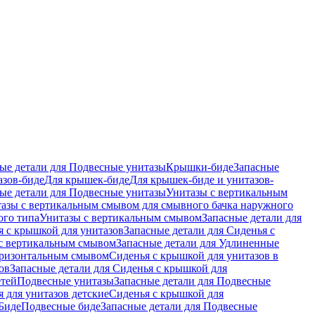
ые детали для Подвесные унитазы
Крышки-биде
Запасные
азов-биде
Для крышек-биде
Для крышек-биде и унитазов-
ые детали для Подвесные унитазы
Унитазы с вертикальным
азы с вертикальным смывом для смывного бачка наружного
ого типа
Унитазы с вертикальным смывом
Запасные детали для
я с крышкой для унитазов
Запасные детали для Сиденья с
с вертикальным смывом
Запасные детали для Удлиненные
горизонтальным смывом
Сиденья с крышкой для унитазов в
ов
Запасные детали для Сиденья с крышкой для
етей
Подвесные унитазы
Запасные детали для Подвесные
я для унитазов детские
Сиденья с крышкой для
Биде
Подвесные биде
Запасные детали для Подвесные