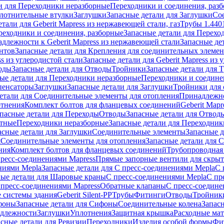
и для Переходники неразборные
Переходники и соединения, раз
лотнительные втулки
Заглушки
Запасные детали для Заглушки
Со
тали для Geberit Mapress из нержавеющей стали, газ
Трубы 1.440
реходники и соединения, разборные
Запасные детали для Перехо
длежности к Geberit Mapress из нержавеющей стали
Запасные де
нтов
Запасные детали для Крепления для соединительных элеме
ss из углеродистой стали
Запасные детали для Geberit Mapress из 
оды
Запасные детали для Отводы
Тройники
Запасные детали для 
ые детали для Переходники неразборные
Переходники и соедине
пенсаторы
Заглушки
Запасные детали для Заглушки
Тройники для 
етали для Соединительные элементы для отопления
Принадлежнос
отнения
Комплект болтов для фланцевых соединений
Geberit Mapr
пасные детали для Переходы
Отводы
Запасные детали для Отвод
стные
Переходники неразборные
Запасные детали для Переходник
асные детали для Заглушки
Соединительные элементы
Запасные 
я
Соединительные элементы для отопления
Запасные детали для 
ния
Комплект болтов для фланцевых соединений
Трубопроводная
пресс-соединениями Mapress
Прямые запорные вентили для скры
ниями Mepla
Запасные детали для С пресс-соединениями Mepla
С 
ные детали для Шаровые краны
С пресс-соединениями Mepla
С пр
 пресс-соединениями Mapress
Обратные клапаны
С пресс-соедине
 системы здания
Geberit Silent-PP
Трубы
Фитинги
Отводы
Тройник
фоны
Запасные детали для Сифоны
Соединительные колена
Запас
длежности
Заглушки
Уплотнения
Защитная крышка
Расходные ма
асные детали для Ревизии
Переходники
Изделия особой формы
Фи