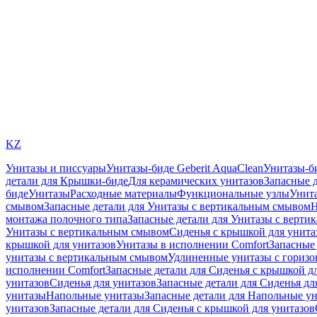
KZ
Унитазы и писсуары
Унитазы-биде Geberit AquaClean
Унитазы-б
детали для Крышки-биде
Для керамических унитазов
Запасные 
биде
Унитазы
Расходные материалы
Функциональные узлы
Унита
смывом
Запасные детали для Унитазы с вертикальным смывом
Н
монтажа полочного типа
Запасные детали для Унитазы с верти
Унитазы с вертикальным смывом
Сиденья с крышкой для унита
крышкой для унитазов
Унитазы в исполнении Comfort
Запасные 
унитазы с вертикальным смывом
Удлиненные унитазы с гориз
исполнении Comfort
Запасные детали для Сиденья с крышкой д
унитазов
Сиденья для унитазов
Запасные детали для Сиденья дл
унитазы
Напольные унитазы
Запасные детали для Напольные у
унитазов
Запасные детали для Сиденья с крышкой для унитазов