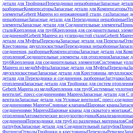
детали для Тройники
Переходники неразборные
Запасные детал
разборные
Компенсаторы
Запасные детали для Компенсаторы
Уп
элементы
Geberit Mapress из нержавеющей стали, газ
Запасные де
неразборные
Запасные детали для Переходники неразборные
Пе
элементы
Запасные детали для Соединительные элементы
Прина
стали
Крепления для труб
Крепления для соединительных элеме
соединений
Geberit Mapress из углеродистой стали
Geberit Mapre
детали для Муфты
Переходы
Запасные детали для Переходы
Отв
Крестовины двухплоскостные
Переходники неразборные
Запасн
соединения, разборные
Компенсаторы
Запасные детали для Ком
отопления
Соединительные элементы для отопления
Запасные д
труб
Крепления для соединительных элементов
Системные упл
Mapress из меди
Муфты
Запасные детали для Муфты
Переходы
За
двухплоскостные
Запасные детали для Крестовины двухплоско
детали для Переходники и соединения, разборные
Заглушки
Зап
отопления
Запасные детали для Тройники для систем отоплени
Geberit Mapress из меди
Крепления для труб
Системные уплотне
вентили
С пресс-соединениями Mapress
Запасные детали для С 
вентили
Запасные детали для Угловые вентили
С пресс-соедине
соединениями Mapress
Сливные клапаны
Шаровые краны
Запас
соединениями Mapress
Шаровые краны для скрытого монтажа
С
отопления
Автоматические воздухоотводчики
Канализационные
соединения
Переходники для труб из различных материалов
Си
патрубок
Запасные детали для Соединительный патрубок
Прина
Фитинги
Отводы
Тройники и крестовины
Переходы
Ревизии
Зап