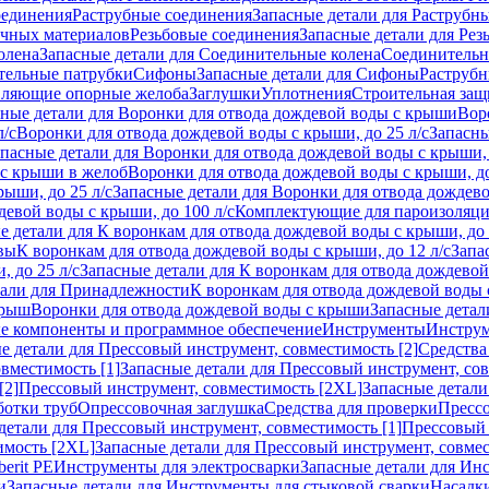
оединения
Раструбные соединения
Запасные детали для Раструбн
ичных материалов
Резьбовые соединения
Запасные детали для Рез
олена
Запасные детали для Соединительные колена
Соединитель
тельные патрубки
Сифоны
Запасные детали для Сифоны
Раструб
ляющие опорные желоба
Заглушки
Уплотнения
Строительная защ
сные детали для Воронки для отвода дождевой воды с крыши
Вор
л/с
Воронки для отвода дождевой воды с крыши, до 25 л/с
Запасны
пасные детали для Воронки для отвода дождевой воды с крыши, 
 с крыши в желоб
Воронки для отвода дождевой воды с крыши, до
ыши, до 25 л/с
Запасные детали для Воронки для отвода дождево
девой воды с крыши, до 100 л/с
Комплектующие для пароизоляц
е детали для К воронкам для отвода дождевой воды с крыши, до 
вы
К воронкам для отвода дождевой воды с крыши, до 12 л/с
Запа
 до 25 л/с
Запасные детали для К воронкам для отвода дождевой 
тали для Принадлежности
К воронкам для отвода дождевой воды
крыш
Воронки для отвода дождевой воды с крыши
Запасные детал
е компоненты и программное обеспечение
Инструменты
Инструм
е детали для Прессовый инструмент, совместимость [2]
Средства
вместимость [1]
Запасные детали для Прессовый инструмент, сов
[2]
Прессовый инструмент, совместимость [2XL]
Запасные детали
ботки труб
Опрессовочная заглушка
Средства для проверки
Прессо
детали для Прессовый инструмент, совместимость [1]
Прессовый 
имость [2XL]
Запасные детали для Прессовый инструмент, совме
erit PE
Инструменты для электросварки
Запасные детали для Ин
и
Запасные детали для Инструменты для стыковой сварки
Насадки