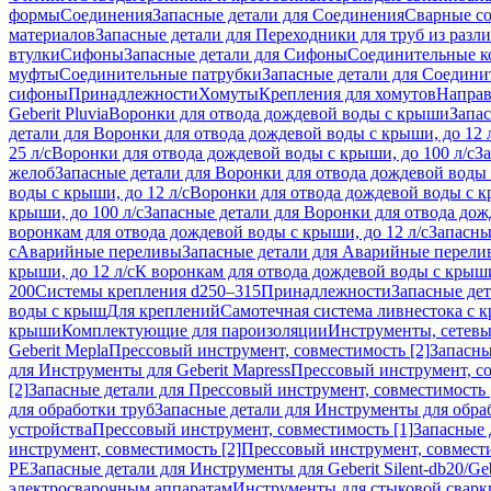
формы
Соединения
Запасные детали для Соединения
Сварные с
материалов
Запасные детали для Переходники для труб из разл
втулки
Сифоны
Запасные детали для Сифоны
Соединительные к
муфты
Соединительные патрубки
Запасные детали для Соедини
сифоны
Принадлежности
Хомуты
Крепления для хомутов
Направ
Geberit Pluvia
Воронки для отвода дождевой воды с крыши
Запа
детали для Воронки для отвода дождевой воды с крыши, до 12 
25 л/с
Воронки для отвода дождевой воды с крыши, до 100 л/с
За
желоб
Запасные детали для Воронки для отвода дождевой воды
воды с крыши, до 12 л/с
Воронки для отвода дождевой воды с кр
крыши, до 100 л/с
Запасные детали для Воронки для отвода дож
воронкам для отвода дождевой воды с крыши, до 12 л/с
Запасны
с
Аварийные переливы
Запасные детали для Аварийные перели
крыши, до 12 л/с
К воронкам для отвода дождевой воды с крыши,
200
Системы крепления d250–315
Принадлежности
Запасные де
воды с крыш
Для креплений
Самотечная система ливнестока с 
крыши
Комплектующие для пароизоляции
Инструменты, сетевы
Geberit Mepla
Прессовый инструмент, совместимость [2]
Запасны
для Инструменты для Geberit Mapress
Прессовый инструмент, со
[2]
Запасные детали для Прессовый инструмент, совместимость 
для обработки труб
Запасные детали для Инструменты для обра
устройства
Прессовый инструмент, совместимость [1]
Запасные 
инструмент, совместимость [2]
Прессовый инструмент, совмест
PE
Запасные детали для Инструменты для Geberit Silent-db20/Geb
электросварочным аппаратам
Инструменты для стыковой сварк