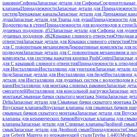
раковин
Сифоны
Запасные детали для Сифоны
Соединительные 
клапаны
Принадлежности
Запасные детали для Принадлежност
систем
Дренажные каналы
Запасные детали для Дренажные кан
душа
Запасные детали для Трапы для душа
Принадлежности для 
Водоотводы в стене
Принадлежности для водоотводов в стене
З
душевых поддонов, d52
Запасные детали для Сифоны для душе
душевых поддонов, d62
Крышки сливного отверстия
Отводная а
отверстия
Запасные детали для Крышки сливного отверстия
Отв
для С поворотным механизмом
Декоративные комплекты для п
подводом
Запасные детали для С поворотным механизмом и по
комплекты для системы нажатия кнопки PushControl
Запасные д
для С крышкой сливного отверстия
Принадлежности к отводной
для Инсталляции
Инсталляции для унитазов
Запасные детали дл
биде
Запасные детали для Инсталляции для биде
Инсталляции д
детали для Инсталляции для душевых систем с водоотводом в 
ванн
Инсталляции для монтажа сливных раковин
Запасные дета
смесителей
Инсталляции для консольной нагрузки
Запасные дет
монтажа
Смывные бачки скрытого монтажа Sigma
Запасные дет
Delta
Запасные детали для Смывные бачки скрытого монтажа De
Впускные клапаны
Впускные клапаны для смывных бачков на
смывных бачков скрытого монтажа
Запасные детали для Впуск
клапаны для керамических бачков
Впускные клапаны для смывн
клапаны
Запасные детали для Сливные клапаны
Двойной смыв
смыв
Запасные детали для Двойной смыв
Принадлежности
Смыв
для Geberit Mapress из нержавеющей стали
Трубы 1.4401
Муфты