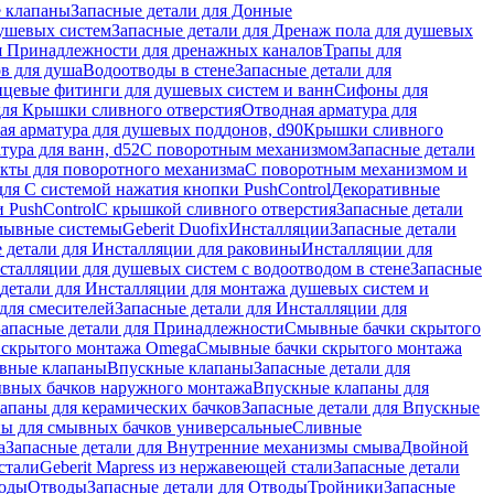
 клапаны
Запасные детали для Донные
душевых систем
Запасные детали для Дренаж пола для душевых
я Принадлежности для дренажных каналов
Трапы для
в для душа
Водоотводы в стене
Запасные детали для
цевые фитинги для душевых систем и ванн
Сифоны для
для Крышки сливного отверстия
Отводная арматура для
ая арматура для душевых поддонов, d90
Крышки сливного
тура для ванн, d52
С поворотным механизмом
Запасные детали
екты для поворотного механизма
С поворотным механизмом и
для С системой нажатия кнопки PushControl
Декоративные
 PushControl
С крышкой сливного отверстия
Запасные детали
мывные системы
Geberit Duofix
Инсталляции
Запасные детали
 детали для Инсталляции для раковины
Инсталляции для
сталляции для душевых систем с водоотводом в стене
Запасные
детали для Инсталляции для монтажа душевых систем и
для смесителей
Запасные детали для Инсталляции для
Запасные детали для Принадлежности
Смывные бачки скрытого
 скрытого монтажа Omega
Смывные бачки скрытого монтажа
ивные клапаны
Впускные клапаны
Запасные детали для
ывных бачков наружного монтажа
Впускные клапаны для
апаны для керамических бачков
Запасные детали для Впускные
ны для смывных бачков универсальные
Сливные
а
Запасные детали для Внутренние механизмы смыва
Двойной
стали
Geberit Mapress из нержавеющей стали
Запасные детали
ходы
Отводы
Запасные детали для Отводы
Тройники
Запасные