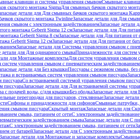
ывные клавиши и системы управления смывом
Смывные клави
ков скрытого монтажа Sigma
Для смывных бачков скрытого монт
апасные детали для Для смывных бачков скрытого монтажа Kapp
ачков скрытого монтажа Twinline
Запасные детали для Для смыв
ения смывом с электронным задействованием
Запасные детали 
того монтажа Geberit Sigma 12 см
Запасные детали для Для питан
монтажа Geberit Sigma 8 см
Запасные детали для Для питания от 
ажа Geberit Sigma 12 см
Запасные детали для Для питания от бат
ованием
Запасные детали для Системы управления смывом с пне
 детали для Для одинарного смыва
Принадлежности для систем 
тали для Монтажные комплекты
Для систем управления смывом 
я систем управления смывом с пневматическим задействованием
апасные детали для Без крышки
Писсуары с режимом смыва, без 
тажа и встраиваемых систем управления смывом писсуара
Запас
м писсуара
Со встраиваемой системой управления смывом писсу
м писсуара
Запасные детали для Для встраиваемой системы упр
а с подачей воды, с/для крышки
Без ободка
Запасные детали для 
тельные перегородки для писсуаров, стеклянные
Запасные детали
ости
Сифоны и принадлежности для сифонов
Смывные патрубки, 
ения смывом писсуара
Скрытый монтаж
Запасные детали для Ск
ованием смыва, питанием от сети
С электронным задействование
невматическим задействованием смыва
Запасные детали для С п
нтаж
С электронным задействованием смыва, питанием от сети
З
ием от батарей
Запасные детали для С электронным задействова
Запасные детали для Монтажные и запасные комплекты
Смывные