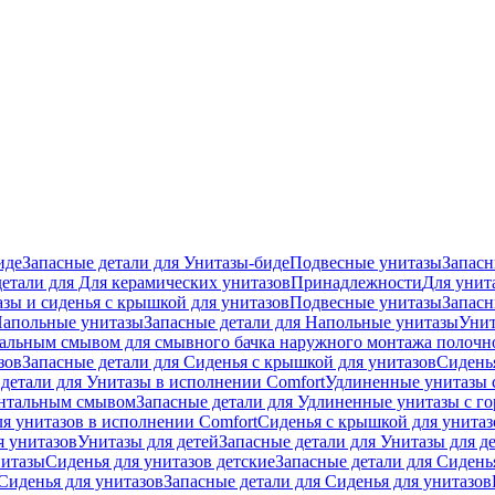
иде
Запасные детали для Унитазы-биде
Подвесные унитазы
Запасн
детали для Для керамических унитазов
Принадлежности
Для унит
зы и сиденья с крышкой для унитазов
Подвесные унитазы
Запасн
апольные унитазы
Запасные детали для Напольные унитазы
Унит
кальным смывом для смывного бачка наружного монтажа полочн
зов
Запасные детали для Сиденья с крышкой для унитазов
Сидень
детали для Унитазы в исполнении Comfort
Удлиненные унитазы 
онтальным смывом
Запасные детали для Удлиненные унитазы с 
ля унитазов в исполнении Comfort
Сиденья с крышкой для унитаз
я унитазов
Унитазы для детей
Запасные детали для Унитазы для д
нитазы
Сиденья для унитазов детские
Запасные детали для Сидень
Сиденья для унитазов
Запасные детали для Сиденья для унитазов