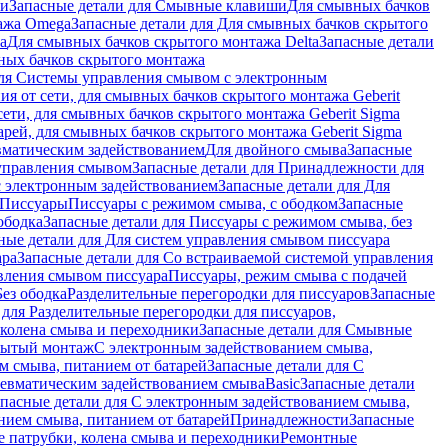
ши
Запасные детали для Смывные клавиши
Для смывных бачков
ажа Omega
Запасные детали для Для смывных бачков скрытого
a
Для смывных бачков скрытого монтажа Delta
Запасные детали
ных бачков скрытого монтажа
для Системы управления смывом с электронным
ия от сети, для смывных бачков скрытого монтажа Geberit
сети, для смывных бачков скрытого монтажа Geberit Sigma
арей, для смывных бачков скрытого монтажа Geberit Sigma
вматическим задействованием
Для двойного смыва
Запасные
управления смывом
Запасные детали для Принадлежности для
с электронным задействованием
Запасные детали для Для
Писсуары
Писсуары с режимом смыва, с ободком
Запасные
ободка
Запасные детали для Писсуары с режимом смыва, без
ные детали для Для систем управления смывом писсуара
ара
Запасные детали для Со встраиваемой системой управления
авления смывом писсуара
Писсуары, режим смыва с подачей
Без ободка
Разделительные перегородки для писсуаров
Запасные
 для Разделительные перегородки для писсуаров,
колена смыва и переходники
Запасные детали для Смывные
рытый монтаж
С электронным задействованием смыва,
м смыва, питанием от батарей
Запасные детали для С
невматическим задействованием смыва
Basic
Запасные детали
апасные детали для С электронным задействованием смыва,
нием смыва, питанием от батарей
Принадлежности
Запасные
 патрубки, колена смыва и переходники
Ремонтные