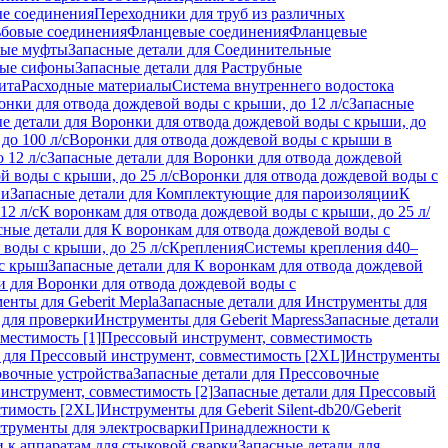
ые соединения
Переходники для труб из различных
ьбовые соединения
Фланцевые соединения
Фланцевые
ные муфты
Запасные детали для Соединительные
ные сифоны
Запасные детали для Раструбные
ита
Расходные материалы
Система внутреннего водостока
онки для отвода дождевой воды с крыши, до 12 л/с
Запасные
е детали для Воронки для отвода дождевой воды с крыши, до
до 100 л/с
Воронки для отвода дождевой воды с крыши в
 12 л/с
Запасные детали для Воронки для отвода дождевой
й воды с крыши, до 25 л/с
Воронки для отвода дождевой воды с
ии
Запасные детали для Комплектующие для пароизоляции
К
12 л/с
К воронкам для отвода дождевой воды с крыши, до 25 л/
сные детали для К воронкам для отвода дождевой воды с
воды с крыши, до 25 л/с
Крепления
Системы крепления d40–
 с крыш
Запасные детали для К воронкам для отвода дождевой
и для Воронки для отвода дождевой воды с
енты для Geberit Mepla
Запасные детали для Инструменты для
 для проверки
Инструменты для Geberit Mapress
Запасные детали
местимость [1]
Прессовый инструмент, совместимость
 для Прессовый инструмент, совместимость [2XL]
Инструменты
вочные устройства
Запасные детали для Прессовочные
инструмент, совместимость [2]
Запасные детали для Прессовый
стимость [2XL]
Инструменты для Geberit Silent-db20/Geberit
струменты для электросварки
Принадлежности к
 к аппаратам для стыковой сварки
Запасные детали для