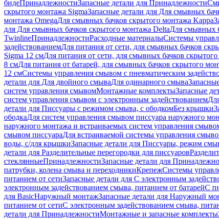
биде
Принадлежности
Запасные детали для Принадлежности
См
скрытого монтажа Sigma
Запасные детали для Для смывных бач
монтажа Omega
Для смывных бачков скрытого монтажа Kappa
З
для Для смывных бачков скрытого монтажа Delta
Для смывных б
Twinline
Принадлежности
Расходные материалы
Системы управл
задействованием
Для питания от сети, для смывных бачков скры
Sigma 12 см
Для питания от сети, для смывных бачков скрытого 
8 см
Для питания от батарей, для смывных бачков скрытого монт
12 см
Системы управления смывом с пневматическим задейств
детали для Для двойного смыва
Для одинарного смыва
Запасные
систем управления смывом
Монтажные комплекты
Запасные де
систем управления смывом с электронным задействованием
Дл
детали для Писсуары с режимом смыва, с ободком
Без крышки
З
ободка
Для систем управления смывом писсуара наружного мон
наружного монтажа и встраиваемых систем управления смыво
смывом писсуара
Для встраиваемой системы управления смыво
воды, с/для крышки
Запасные детали для Писсуары, режим смыв
детали для Разделительные перегородки для писсуаров
Раздели
стеклянные
Принадлежности
Запасные детали для Принадлежн
патрубки, колена смыва и переходники
Крепеж
Системы управл
питанием от сети
Запасные детали для С электронным задейств
электронным задействованием смыва, питанием от батарей
С п
для Basic
Наружный монтаж
Запасные детали для Наружный мо
питанием от сети
С электронным задействованием смыва, питан
детали для Принадлежности
Монтажные и запасные комплекты