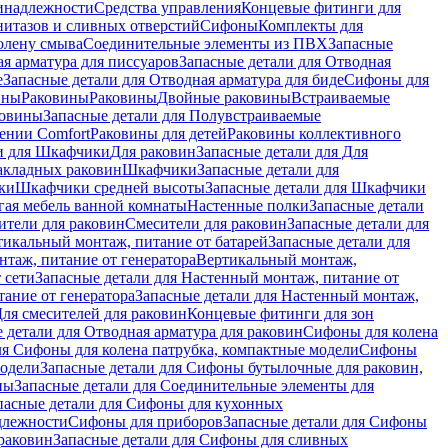
инадлежности
Средства управления
Концевые фитинги для
нитазов и сливных отверстий
Сифоны
Комплекты для
колену смыва
Соединительные элементы из ПВХ
Запасные
я арматура для писсуаров
Запасные детали для Отводная
е
Запасные детали для Отводная арматура для биде
Сифоны для
ины
Раковины
Раковины
Двойные раковины
Встраиваемые
ковины
Запасные детали для Полувстраиваемые
ении Comfort
Pаковины для детей
Раковины коллективного
и для Шкафчики
Для раковин
Запасные детали для Для
накладных pаковин
Шкафчики
Запасные детали для
ки
Шкафчики средней высоты
Запасные детали для Шкафчики
гая мебель ванной комнаты
Настенные полки
Запасные детали
ители для раковин
Смесители для раковин
Запасные детали для
тикальный монтаж, питание от батарей
Запасные детали для
нтаж, питание от генератора
Вертикальный монтаж,
 сети
Запасные детали для Настенный монтаж, питание от
ание от генератора
Запасные детали для Настенный монтаж,
Для смесителей для раковин
Концевые фитинги для зон
 детали для Отводная арматура для раковин
Сифоны для колена
ля Сифоны для колена патрубка, компактные модели
Сифоны
модели
Запасные детали для Сифоны бутылочные для раковин,
ны
Запасные детали для Соединительные элементы для
пасные детали для Сифоны для кухонных
длежности
Сифоны для приборов
Запасные детали для Сифоны
раковин
Запасные детали для Сифоны для сливных