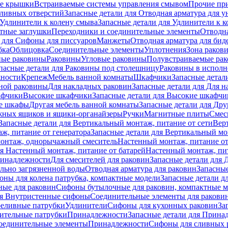
е крышки
Встраиваемые системы управления смывом
Прочие пр
сливных отверстий
Запасные детали для Отводная арматура для у
Удлинители к колену смыва
Запасные детали для Удлинители к 
тные заглушки
Переходники и соединительные элементы
Отводна
 для Cифоны для писсуаров
Манжеты
Отводная арматура для бид
бка
Облицовка
Соединительные элементы
Уплотнения
Зона раков
ные раковины
Раковины
Угловые раковины
Полувстраиваемые ра
пасные детали для Раковины под столешницу
Раковины в исполн
ности
Крепеж
Мебель ванной комнаты
Шкафчики
Запасные детал
ной раковины
Для накладных pаковин
Запасные детали для Для 
афчики
Высокие шкафчики
Запасные детали для Высокие шкафчи
ые шкафы
Другая мебель ванной комнаты
Запасные детали для Дру
жных ящиков и ящики-органайзеры
Ручки
Магнитные плиты
Смес
Запасные детали для Вертикальный монтаж, питание от сети
Вер
ж, питание от генератора
Запасные детали для Вертикальный мо
монтаж, однорычажный смеситель
Настенный монтаж, питание от
ля Настенный монтаж, питание от батарей
Настенный монтаж, пит
ринадлежности
Для смесителей для раковин
Запасные детали для 
ильно загрязненной воды
Отводная арматура для раковин
Запасные
ны для колена патрубка, компактные модели
Запасные детали д
ные для раковин
Сифоны бутылочные для раковин, компактные 
ля Внутристенные сифоны
Соединительные элементы для ракови
еливные патрубки
Удлинители
Сифоны для кухонных раковин
За
нительные патрубки
Принадлежности
Запасные детали для Прина
Соединительные элементы
Принадлежности
Сифоны для сливных 