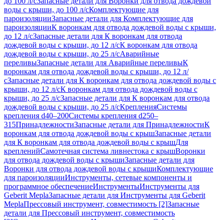
до 100 л/с
Запасные детали для Воронки для отвода дождевой
воды с крыши, до 100 л/с
Комплектующие для
пароизоляции
Запасные детали для Комплектующие для
пароизоляции
К воронкам для отвода дождевой воды с крыши,
до 12 л/с
Запасные детали для К воронкам для отвода
дождевой воды с крыши, до 12 л/с
К воронкам для отвода
дождевой воды с крыши, до 25 л/с
Аварийные
переливы
Запасные детали для Аварийные переливы
К
воронкам для отвода дождевой воды с крыши, до 12 л/
с
Запасные детали для К воронкам для отвода дождевой воды с
крыши, до 12 л/с
К воронкам для отвода дождевой воды с
крыши, до 25 л/с
Запасные детали для К воронкам для отвода
дождевой воды с крыши, до 25 л/с
Крепления
Системы
крепления d40–200
Системы крепления d250–
315
Принадлежности
Запасные детали для Принадлежности
К
воронкам для отвода дождевой воды с крыш
Запасные детали
для К воронкам для отвода дождевой воды с крыш
Для
креплений
Самотечная система ливнестока с крыш
Воронки
для отвода дождевой воды с крыши
Запасные детали для
Воронки для отвода дождевой воды с крыши
Комплектующие
для пароизоляции
Инструменты, сетевые компоненты и
программное обеспечение
Инструменты
Инструменты для
Geberit Mepla
Запасные детали для Инструменты для Geberit
Mepla
Прессовый инструмент, совместимость [2]
Запасные
детали для Прессовый инструмент, совместимость