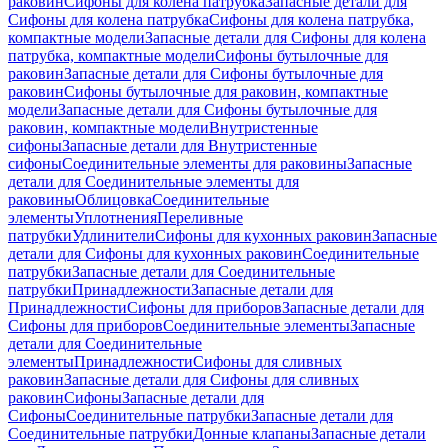
раковин
Сифоны для колена патрубка
Запасные детали для
Сифоны для колена патрубка
Сифоны для колена патрубка,
компактные модели
Запасные детали для Сифоны для колена
патрубка, компактные модели
Сифоны бутылочные для
раковин
Запасные детали для Сифоны бутылочные для
раковин
Сифоны бутылочные для раковин, компактные
модели
Запасные детали для Сифоны бутылочные для
раковин, компактные модели
Внутристенные
сифоны
Запасные детали для Внутристенные
сифоны
Соединительные элементы для раковины
Запасные
детали для Соединительные элементы для
раковины
Облицовка
Соединительные
элементы
Уплотнения
Переливные
патрубки
Удлинители
Сифоны для кухонных раковин
Запасные
детали для Сифоны для кухонных раковин
Соединительные
патрубки
Запасные детали для Соединительные
патрубки
Принадлежности
Запасные детали для
Принадлежности
Сифоны для приборов
Запасные детали для
Сифоны для приборов
Соединительные элементы
Запасные
детали для Соединительные
элементы
Принадлежности
Сифоны для сливных
раковин
Запасные детали для Сифоны для сливных
раковин
Сифоны
Запасные детали для
Сифоны
Соединительные патрубки
Запасные детали для
Соединительные патрубки
Донные клапаны
Запасные детали