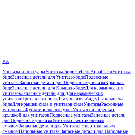
KZ
Унитазы и писсуары
Унитазы-биде Geberit AquaClean
Унитазы-
биде
Запасные детали для Унитазы-биде
Подвесные
унитазы
Запасные детали для Подвесные унитазы
Крышки-
биде
Запасные детали для Крышки-биде
Для керамических
унитазов
Запасные детали для Для керамических
унитазов
Принадлежности
Для унитазов-биде
Для крышек-
биде
Для крышек-биде и унитазов-биде
Унитазы
Расходные
материалы
Функциональные узлы
Унитазы и сиденья с
крышкой для унитазов
Подвесные унитазы
Запасные детали
для Подвесные унитазы
Унитазы с вертикальным
смывом
Запасные детали для Унитазы с вертикальным
смывом
Напольные унитазы
Запасные детали для Напольные