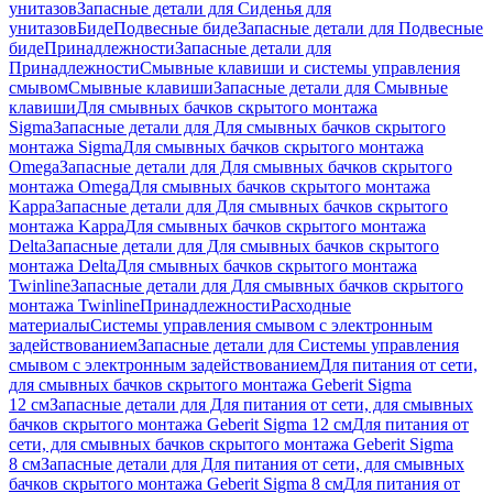
унитазов
Запасные детали для Сиденья для
унитазов
Биде
Подвесные биде
Запасные детали для Подвесные
биде
Принадлежности
Запасные детали для
Принадлежности
Смывные клавиши и системы управления
смывом
Смывные клавиши
Запасные детали для Смывные
клавиши
Для смывных бачков скрытого монтажа
Sigma
Запасные детали для Для смывных бачков скрытого
монтажа Sigma
Для смывных бачков скрытого монтажа
Omega
Запасные детали для Для смывных бачков скрытого
монтажа Omega
Для смывных бачков скрытого монтажа
Kappa
Запасные детали для Для смывных бачков скрытого
монтажа Kappa
Для смывных бачков скрытого монтажа
Delta
Запасные детали для Для смывных бачков скрытого
монтажа Delta
Для смывных бачков скрытого монтажа
Twinline
Запасные детали для Для смывных бачков скрытого
монтажа Twinline
Принадлежности
Расходные
материалы
Системы управления смывом с электронным
задействованием
Запасные детали для Системы управления
смывом с электронным задействованием
Для питания от сети,
для смывных бачков скрытого монтажа Geberit Sigma
12 см
Запасные детали для Для питания от сети, для смывных
бачков скрытого монтажа Geberit Sigma 12 см
Для питания от
сети, для смывных бачков скрытого монтажа Geberit Sigma
8 см
Запасные детали для Для питания от сети, для смывных
бачков скрытого монтажа Geberit Sigma 8 см
Для питания от