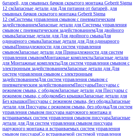
батарей, для смывных бачков скрытого монтажа Geberit Sigma
12 см
Запасные детали для Для питания от батарей, для
смывных бачков скрытого монтажа Geberit Sigma
12 см
Системы управления смывом с пневматическим
задействованием
Запасные детали для Системы управления
смывом с пневматическим задействованием
Для двойного
смыва
Запасные детали для Для двойного смыва
Для
одинарного смыва
Запасные детали для Для одинарного
смыва
Принадлежности для систем управления
смывом
Запасные детали для Принадлежности для систем
управления смывом
Монтажные комплекты
Запасные детали
для Монтажные комплекты
Для систем управления смывом с
электронным задействованием
Запасные детали для Для
систем управления смывом с электронным
задействованием
Для систем управления смывом с
пневматическим задействованием
Писсуары
Писсуары с
режимом смыва, с ободком
Запасные детали для Писсуары с
режимом смыва, с ободком
Без крышки
Запасные детали для
Без крышки
Писсуары с режимом смыва, без ободка
Запасные
детали для Писсуары с режимом смыва, без ободка
Для систем
управления смывом писсуара наружного монтажа и
встраиваемых систем управления смывом писсуара
Запасные
детали для Для систем управления смывом писсуара
наружного монтажа и встраиваемых систем управления
смывом писсуара
Со встраиваемой системой управления