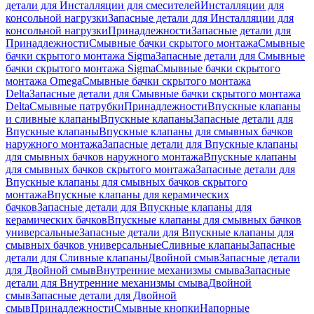
детали для Инсталляции для смесителей
Инсталляции для
консольной нагрузки
Запасные детали для Инсталляции для
консольной нагрузки
Принадлежности
Запасные детали для
Принадлежности
Смывные бачки скрытого монтажа
Смывные
бачки скрытого монтажа Sigma
Запасные детали для Смывные
бачки скрытого монтажа Sigma
Смывные бачки скрытого
монтажа Omega
Смывные бачки скрытого монтажа
Delta
Запасные детали для Смывные бачки скрытого монтажа
Delta
Смывные патрубки
Принадлежности
Впускные клапаны
и сливные клапаны
Впускные клапаны
Запасные детали для
Впускные клапаны
Впускные клапаны для смывных бачков
наружного монтажа
Запасные детали для Впускные клапаны
для смывных бачков наружного монтажа
Впускные клапаны
для смывных бачков скрытого монтажа
Запасные детали для
Впускные клапаны для смывных бачков скрытого
монтажа
Впускные клапаны для керамических
бачков
Запасные детали для Впускные клапаны для
керамических бачков
Впускные клапаны для смывных бачков
универсальные
Запасные детали для Впускные клапаны для
смывных бачков универсальные
Сливные клапаны
Запасные
детали для Сливные клапаны
Двойной смыв
Запасные детали
для Двойной смыв
Внутренние механизмы смыва
Запасные
детали для Внутренние механизмы смыва
Двойной
смыв
Запасные детали для Двойной
смыв
Принадлежности
Смывные кнопки
Напорные