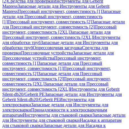
[2]
Средства для проверки
Инструменты для Geberit
Mapress
Запасные детали для Инструменты для Geberit
Mapress
Прессовый инструмент, совместимость [1]
Запасные
детали для Прессовый инструмент, совместимость
[1]
Прессовый инструмент, совместимость [2]
Запасные детали
для Прессовый инструмент, совместимость [2]
Прессовый
инструмент, совместимость [2XL]
Запасные детали для
Прессовый инструмент, совместимость [2XL]
Инструменты
для обработки труб
Запасные детали для Инструменты для
обработки труб
Опрессовочная заглушка
Средства для
проверки
Прессовочные устройства
Запасные детали для
Прессовочные устройства
Прессовый инструмент,
совместимость [1]
Запасные детали для Прессовый
инструмент, совместимость [1]
Прессовый инструмент,
совместимость [2]
Запасные детали для Прессовый
инструмент, совместимость [2]
Прессовый инструмент,
совместимость [2XL]
Запасные детали для Прессовый
инструмент, совместимость [2XL]
Инструменты для Geberit
Silent-db20/Geberit PE
Запасные детали для Инструменты для
Geberit Silent-db20/Geberit PE
Инструменты для
электросварки
Запасные детали для Инструменты для
электросварки
Принадлежности к электросварочным
аппаратам
Инструменты для стыковой сварки
Запасные детали
для Инструменты для стыковой сварки
Насадки к аппаратам
для стыковой сварки
Запасные детали для Насадки к