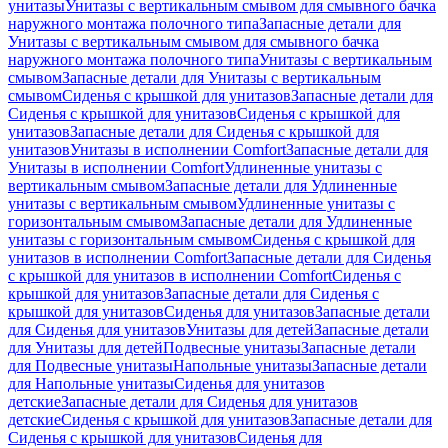
унитазы
Унитазы с вертикальным смывом для смывного бачка
наружного монтажа полочного типа
Запасные детали для
Унитазы с вертикальным смывом для смывного бачка
наружного монтажа полочного типа
Унитазы с вертикальным
смывом
Запасные детали для Унитазы с вертикальным
смывом
Сиденья с крышкой для унитазов
Запасные детали для
Сиденья с крышкой для унитазов
Сиденья с крышкой для
унитазов
Запасные детали для Сиденья с крышкой для
унитазов
Унитазы в исполнении Comfort
Запасные детали для
Унитазы в исполнении Comfort
Удлиненные унитазы с
вертикальным смывом
Запасные детали для Удлиненные
унитазы с вертикальным смывом
Удлиненные унитазы с
горизонтальным смывом
Запасные детали для Удлиненные
унитазы с горизонтальным смывом
Сиденья с крышкой для
унитазов в исполнении Comfort
Запасные детали для Сиденья
с крышкой для унитазов в исполнении Comfort
Сиденья с
крышкой для унитазов
Запасные детали для Сиденья с
крышкой для унитазов
Сиденья для унитазов
Запасные детали
для Сиденья для унитазов
Унитазы для детей
Запасные детали
для Унитазы для детей
Подвесные унитазы
Запасные детали
для Подвесные унитазы
Напольные унитазы
Запасные детали
для Напольные унитазы
Сиденья для унитазов
детские
Запасные детали для Сиденья для унитазов
детские
Сиденья с крышкой для унитазов
Запасные детали для
Сиденья с крышкой для унитазов
Сиденья для