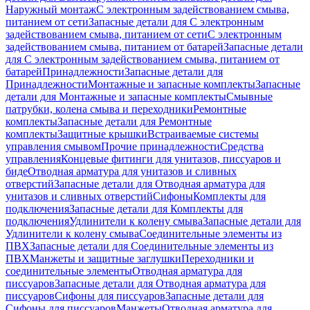
Наружный монтаж
С электронным задействованием смыва,
питанием от сети
Запасные детали для С электронным
задействованием смыва, питанием от сети
С электронным
задействованием смыва, питанием от батарей
Запасные детали
для С электронным задействованием смыва, питанием от
батарей
Принадлежности
Запасные детали для
Принадлежности
Монтажные и запасные комплекты
Запасные
детали для Монтажные и запасные комплекты
Смывные
патрубки, колена смыва и переходники
Ремонтные
комплекты
Запасные детали для Ремонтные
комплекты
Защитные крышки
Встраиваемые системы
управления смывом
Прочие принадлежности
Средства
управления
Концевые фитинги для унитазов, писсуаров и
биде
Отводная арматура для унитазов и сливных
отверстий
Запасные детали для Отводная арматура для
унитазов и сливных отверстий
Сифоны
Комплекты для
подключения
Запасные детали для Комплекты для
подключения
Удлинители к колену смыва
Запасные детали для
Удлинители к колену смыва
Соединительные элементы из
ПВХ
Запасные детали для Соединительные элементы из
ПВХ
Манжеты и защитные заглушки
Переходники и
соединительные элементы
Отводная арматура для
писсуаров
Запасные детали для Отводная арматура для
писсуаров
Cифоны для писсуаров
Запасные детали для
Cифоны для писсуаров
Манжеты
Отводная арматура для