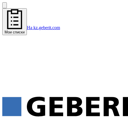
На kz.geberit.com
Мои списки