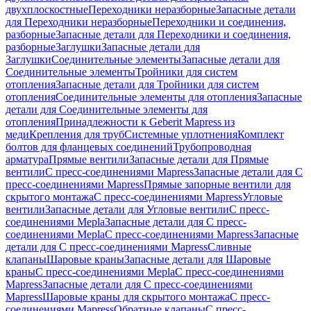
двухплоскостные
Переходники неразборные
Запасные детали
для Переходники неразборные
Переходники и соединения,
разборные
Запасные детали для Переходники и соединения,
разборные
Заглушки
Запасные детали для
Заглушки
Соединительные элементы
Запасные детали для
Соединительные элементы
Тройники для систем
отопления
Запасные детали для Тройники для систем
отопления
Соединительные элементы для отопления
Запасные
детали для Соединительные элементы для
отопления
Принадлежности к Geberit Mapress из
меди
Крепления для труб
Системные уплотнения
Комплект
болтов для фланцевых соединений
Трубопроводная
арматура
Прямые вентили
Запасные детали для Прямые
вентили
С пресс-соединениями Mapress
Запасные детали для С
пресс-соединениями Mapress
Прямые запорные вентили для
скрытого монтажа
С пресс-соединениями Mapress
Угловые
вентили
Запасные детали для Угловые вентили
С пресс-
соединениями Mepla
Запасные детали для С пресс-
соединениями Mepla
С пресс-соединениями Mapress
Запасные
детали для С пресс-соединениями Mapress
Сливные
клапаны
Шаровые краны
Запасные детали для Шаровые
краны
С пресс-соединениями Mepla
С пресс-соединениями
Mapress
Запасные детали для С пресс-соединениями
Mapress
Шаровые краны для скрытого монтажа
С пресс-
соединениями Mapress
Обратные клапаны
С пресс-