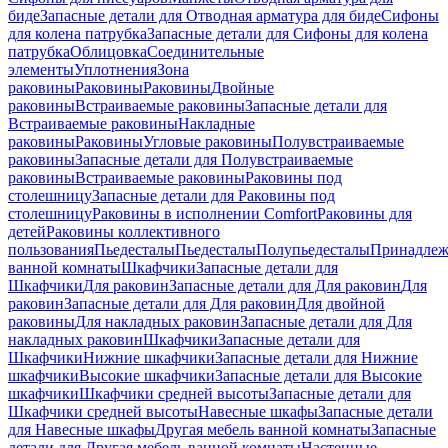
биде
Запасные детали для Отводная арматура для биде
Сифоны
для колена патрубка
Запасные детали для Сифоны для колена
патрубка
Облицовка
Соединительные
элементы
Уплотнения
Зона
раковины
Раковины
Раковины
Двойные
раковины
Встраиваемые раковины
Запасные детали для
Встраиваемые раковины
Накладные
раковины
Раковины
Угловые раковины
Полувстраиваемые
раковины
Запасные детали для Полувстраиваемые
раковины
Встраиваемые раковины
Раковины под
столешницу
Запасные детали для Раковины под
столешницу
Раковины в исполнении Comfort
Pаковины для
детей
Раковины коллективного
пользования
Пьедесталы
Пьедесталы
Полупьедесталы
Принадлеж
ванной комнаты
Шкафчики
Запасные детали для
Шкафчики
Для раковин
Запасные детали для Для раковин
Для
раковин
Запасные детали для Для раковин
Для двойной
раковины
Для накладных pаковин
Запасные детали для Для
накладных pаковин
Шкафчики
Запасные детали для
Шкафчики
Нижние шкафчики
Запасные детали для Нижние
шкафчики
Высокие шкафчики
Запасные детали для Высокие
шкафчики
Шкафчики средней высоты
Запасные детали для
Шкафчики средней высоты
Навесные шкафы
Запасные детали
для Навесные шкафы
Другая мебель ванной комнаты
Запасные
детали для Другая мебель ванной комнаты
Настенные