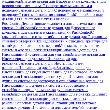
механизма
Запасные детали для Декоративные комплекты для
поворотного механизма
С поворотным механизмом и
подводом
Запасные детали для С поворотным механизмом и
подводом
С системой нажатия кнопки PushControl
Запасные
детали для С системой нажатия кнопки
PushControl
Декоративные комплекты для системы нажатия
кнопки PushControl
Запасные детали для Декоративные
комплекты для системы нажатия кнопки PushControl
С
крышкой сливного отверстия
Запасные детали для С крышкой
сливного отверстия
Принадлежности к отводной арматуре для
ванн
Крышки сливного отверстия
Монтажные и смывные
системы
Geberit Duofix
Инсталляции
Запасные детали для
Инсталляции
Инсталляции для унитазов
Запасные детали для
Инсталляции для унитазов
Инсталляции для
раковины
Запасные детали для Инсталляции для
раковины
Инсталляции для биде
Запасные детали для
Инсталляции для биде
Инсталляции для писсуаров
Запасные
детали для Инсталляции для писсуаров
Инсталляции для
душевых систем с водоотводом в стене
Запасные детали для
Инсталляции для душевых систем с водоотводом в
стене
Инсталляции для монтажа душевых систем и
ванн
Запасные детали для Инсталляции для монтажа душевых
систем и ванн
Инсталляции для монтажа сливных
раковин
Запасные детали для Инсталляции для монтажа
сливных раковин
Инсталляции для смесителей
Запасные