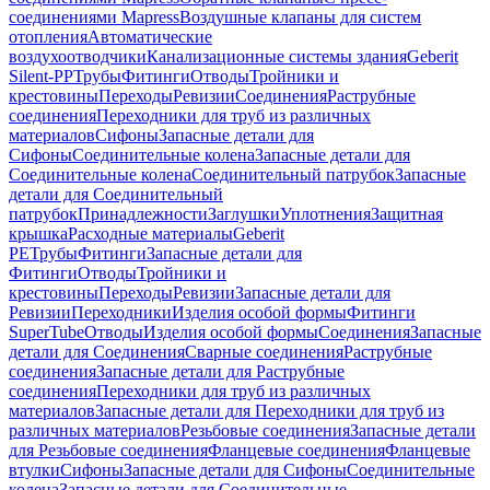
соединениями Mapress
Воздушные клапаны для систем
отопления
Автоматические
воздухоотводчики
Канализационные системы здания
Geberit
Silent-PP
Трубы
Фитинги
Отводы
Тройники и
крестовины
Переходы
Ревизии
Соединения
Раструбные
соединения
Переходники для труб из различных
материалов
Сифоны
Запасные детали для
Сифоны
Соединительные колена
Запасные детали для
Соединительные колена
Соединительный патрубок
Запасные
детали для Соединительный
патрубок
Принадлежности
Заглушки
Уплотнения
Защитная
крышка
Расходные материалы
Geberit
PE
Трубы
Фитинги
Запасные детали для
Фитинги
Отводы
Тройники и
крестовины
Переходы
Ревизии
Запасные детали для
Ревизии
Переходники
Изделия особой формы
Фитинги
SuperTube
Отводы
Изделия особой формы
Соединения
Запасные
детали для Соединения
Сварные соединения
Раструбные
соединения
Запасные детали для Раструбные
соединения
Переходники для труб из различных
материалов
Запасные детали для Переходники для труб из
различных материалов
Резьбовые соединения
Запасные детали
для Резьбовые соединения
Фланцевые соединения
Фланцевые
втулки
Сифоны
Запасные детали для Сифоны
Соединительные
колена
Запасные детали для Соединительные