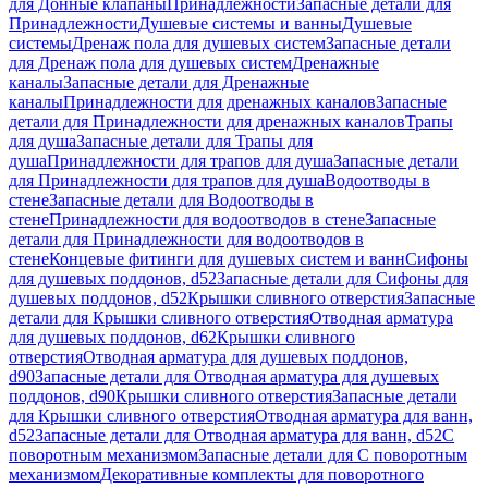
для Донные клапаны
Принадлежности
Запасные детали для
Принадлежности
Душевые системы и ванны
Душевые
системы
Дренаж пола для душевых систем
Запасные детали
для Дренаж пола для душевых систем
Дренажные
каналы
Запасные детали для Дренажные
каналы
Принадлежности для дренажных каналов
Запасные
детали для Принадлежности для дренажных каналов
Трапы
для душа
Запасные детали для Трапы для
душа
Принадлежности для трапов для душа
Запасные детали
для Принадлежности для трапов для душа
Водоотводы в
стене
Запасные детали для Водоотводы в
стене
Принадлежности для водоотводов в стене
Запасные
детали для Принадлежности для водоотводов в
стене
Концевые фитинги для душевых систем и ванн
Сифоны
для душевых поддонов, d52
Запасные детали для Сифоны для
душевых поддонов, d52
Крышки сливного отверстия
Запасные
детали для Крышки сливного отверстия
Отводная арматура
для душевых поддонов, d62
Крышки сливного
отверстия
Отводная арматура для душевых поддонов,
d90
Запасные детали для Отводная арматура для душевых
поддонов, d90
Крышки сливного отверстия
Запасные детали
для Крышки сливного отверстия
Отводная арматура для ванн,
d52
Запасные детали для Отводная арматура для ванн, d52
С
поворотным механизмом
Запасные детали для С поворотным
механизмом
Декоративные комплекты для поворотного