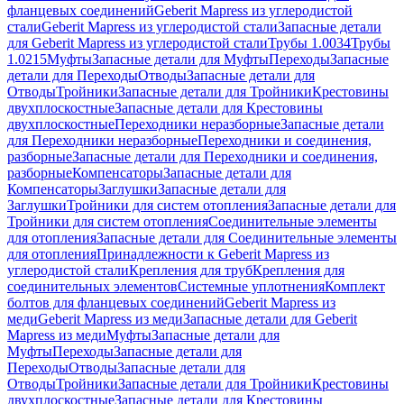
фланцевых соединений
Geberit Mapress из углеродистой
стали
Geberit Mapress из углеродистой стали
Запасные детали
для Geberit Mapress из углеродистой стали
Трубы 1.0034
Трубы
1.0215
Муфты
Запасные детали для Муфты
Переходы
Запасные
детали для Переходы
Отводы
Запасные детали для
Отводы
Тройники
Запасные детали для Тройники
Крестовины
двухплоскостные
Запасные детали для Крестовины
двухплоскостные
Переходники неразборные
Запасные детали
для Переходники неразборные
Переходники и соединения,
разборные
Запасные детали для Переходники и соединения,
разборные
Компенсаторы
Запасные детали для
Компенсаторы
Заглушки
Запасные детали для
Заглушки
Тройники для систем отопления
Запасные детали для
Тройники для систем отопления
Соединительные элементы
для отопления
Запасные детали для Соединительные элементы
для отопления
Принадлежности к Geberit Mapress из
углеродистой стали
Крепления для труб
Крепления для
соединительных элементов
Системные уплотнения
Комплект
болтов для фланцевых соединений
Geberit Mapress из
меди
Geberit Mapress из меди
Запасные детали для Geberit
Mapress из меди
Муфты
Запасные детали для
Муфты
Переходы
Запасные детали для
Переходы
Отводы
Запасные детали для
Отводы
Тройники
Запасные детали для Тройники
Крестовины
двухплоскостные
Запасные детали для Крестовины