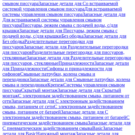
смывом писсуара
Запасные детали для Со встраиваемой
системой управления смывом писсуара
Для встраиваемой
системы управления смывом писсуара
Запасные детали для
Для встраиваемой системы управления смывом
писсуара
Писсуары, режим смыва с подачей воды, с/для
крышки
Запасные детали для Писсуары, режим смыва с
подачей воды, с/для крышки
Без ободка
Запасные детали для
Без ободка
Разделительные перегородки для
писсуаров
Запасные детали для Разделительные перегородки
для писсуаров
Разделительные перегородки для писсуаров,
стеклянные
Запасные детали для Разделительные перегородки
для писсуаров, стеклянные
Принадлежности
Запасные детали
для Принадлежности
Сифоны и принадлежности для
сифонов
Смывные патрубки, колена смыва и
переходники
Запасные детали для Смывные патрубки, колена
смыва и переходники
Крепеж
Системы управления смывом
писсуара
Скрытый монтаж
Запасные детали для Скрытый
монтаж
С электронным задействованием смыва, питанием от
сети
Запасные детали для С электронным задействованием
смыва, питанием от сети
С электронным задействованием
смыва, питанием от батарей
Запасные детали для С
электронным задействованием смыва, питанием от батарей
С
пневматическим задействованием смыва
Запасные детали для
С пневматическим задействованием смыва
Basic
Запасные
детали для Basic
Наружный монтаж
Запасные детали для