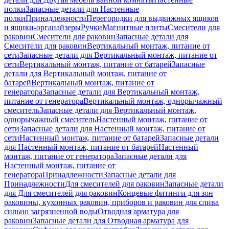
полки
Запасные детали для Настенные
полки
Принадлежности
Перегородки для выдвижных ящиков
и ящики-органайзеры
Ручки
Магнитные плиты
Смесители для
раковин
Смесители для раковин
Запасные детали для
Смесители для раковин
Вертикальный монтаж, питание от
сети
Запасные детали для Вертикальный монтаж, питание от
сети
Вертикальный монтаж, питание от батарей
Запасные
детали для Вертикальный монтаж, питание от
батарей
Вертикальный монтаж, питание от
генератора
Запасные детали для Вертикальный монтаж,
питание от генератора
Вертикальный монтаж, однорычажный
смеситель
Запасные детали для Вертикальный монтаж,
однорычажный смеситель
Настенный монтаж, питание от
сети
Запасные детали для Настенный монтаж, питание от
сети
Настенный монтаж, питание от батарей
Запасные детали
для Настенный монтаж, питание от батарей
Настенный
монтаж, питание от генератора
Запасные детали для
Настенный монтаж, питание от
генератора
Принадлежности
Запасные детали для
Принадлежности
Для смесителей для раковин
Запасные детали
для Для смесителей для раковин
Концевые фитинги для зон
раковины, кухонных раковин, приборов и раковин для слива
сильно загрязненной воды
Отводная арматура для
раковин
Запасные детали для Отводная арматура для