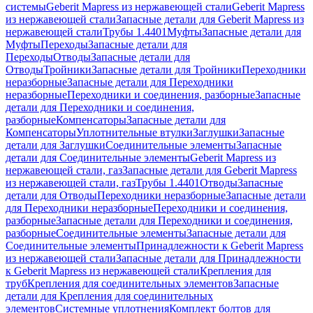
системы
Geberit Mapress из нержавеющей стали
Geberit Mapress
из нержавеющей стали
Запасные детали для Geberit Mapress из
нержавеющей стали
Трубы 1.4401
Муфты
Запасные детали для
Муфты
Переходы
Запасные детали для
Переходы
Отводы
Запасные детали для
Отводы
Тройники
Запасные детали для Тройники
Переходники
неразборные
Запасные детали для Переходники
неразборные
Переходники и соединения, разборные
Запасные
детали для Переходники и соединения,
разборные
Компенсаторы
Запасные детали для
Компенсаторы
Уплотнительные втулки
Заглушки
Запасные
детали для Заглушки
Соединительные элементы
Запасные
детали для Соединительные элементы
Geberit Mapress из
нержавеющей стали, газ
Запасные детали для Geberit Mapress
из нержавеющей стали, газ
Трубы 1.4401
Отводы
Запасные
детали для Отводы
Переходники неразборные
Запасные детали
для Переходники неразборные
Переходники и соединения,
разборные
Запасные детали для Переходники и соединения,
разборные
Соединительные элементы
Запасные детали для
Соединительные элементы
Принадлежности к Geberit Mapress
из нержавеющей стали
Запасные детали для Принадлежности
к Geberit Mapress из нержавеющей стали
Крепления для
труб
Крепления для соединительных элементов
Запасные
детали для Крепления для соединительных
элементов
Системные уплотнения
Комплект болтов для