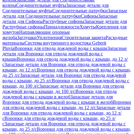
колена
Соединительные муфты
Запасные детали для
Соединительные муфты
Соединительные патрубки
Запасные
детали для Соединительные патрубки
Сифоны
Запасные
детали для Сифоны
Раструбные сифоны
Запасные детали для
Раструбные сифоны
Принадлежности
Хомуты
Крепления для
хомутов
Направляющие опорные
желоба
Заглушки
Уплотнения
Строительная защита
Расходные
материалы
Система внутреннего водостока Geberit
Pluvia
Воронки для отвода дождевой воды с крыши
Запасные
детали для Воронки для отвода дождевой воды с
крыши
Воронки для отвода дождевой воды с крыши, до 12 л/
с
Запасные детали для Воронки для отвода дождевой воды с
крыши, до 12 л/с
Воронки для отвода дождевой воды с крыши,
до 25 л/с
Запасные детали для Воронки для отвода дождевой
воды с крыши, до 25 л/с
Воронки для отвода дождевой воды с
крыши, до 100 л/с
Запасные детали для Воронки для отвода
дождевой воды с крыши, до 100 л/с
Воронки для отвода
дождевой воды с крыши в желоб
Запасные детали для
Воронки для отвода дождевой воды с крыши в желоб
Воронки
для отвода дождевой воды с крыши, до 12 л/с
Запасные детали
для Воронки для отвода дождевой воды с крыши, до 12 л/
с
Воронки для отвода дождевой воды с крыши, до 25 л/
с
Запасные детали для Воронки для отвода дождевой воды с
крыши, до 25 л/с
Воронки для отвода дождевой воды с крыши,