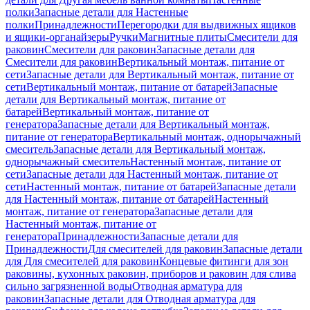
полки
Запасные детали для Настенные
полки
Принадлежности
Перегородки для выдвижных ящиков
и ящики-органайзеры
Ручки
Магнитные плиты
Смесители для
раковин
Смесители для раковин
Запасные детали для
Смесители для раковин
Вертикальный монтаж, питание от
сети
Запасные детали для Вертикальный монтаж, питание от
сети
Вертикальный монтаж, питание от батарей
Запасные
детали для Вертикальный монтаж, питание от
батарей
Вертикальный монтаж, питание от
генератора
Запасные детали для Вертикальный монтаж,
питание от генератора
Вертикальный монтаж, однорычажный
смеситель
Запасные детали для Вертикальный монтаж,
однорычажный смеситель
Настенный монтаж, питание от
сети
Запасные детали для Настенный монтаж, питание от
сети
Настенный монтаж, питание от батарей
Запасные детали
для Настенный монтаж, питание от батарей
Настенный
монтаж, питание от генератора
Запасные детали для
Настенный монтаж, питание от
генератора
Принадлежности
Запасные детали для
Принадлежности
Для смесителей для раковин
Запасные детали
для Для смесителей для раковин
Концевые фитинги для зон
раковины, кухонных раковин, приборов и раковин для слива
сильно загрязненной воды
Отводная арматура для
раковин
Запасные детали для Отводная арматура для