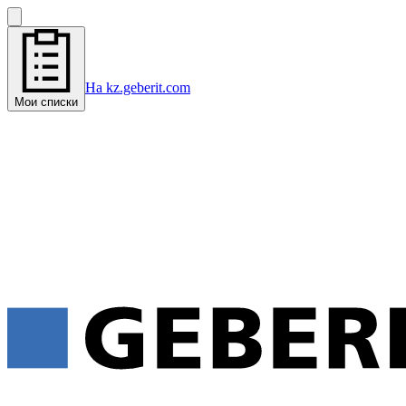
На kz.geberit.com
Мои списки