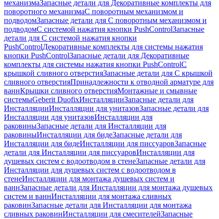
механизма
Запасные детали для Декоративные комплекты для
поворотного механизма
С поворотным механизмом и
подводом
Запасные детали для С поворотным механизмом и
подводом
С системой нажатия кнопки PushControl
Запасные
детали для С системой нажатия кнопки
PushControl
Декоративные комплекты для системы нажатия
кнопки PushControl
Запасные детали для Декоративные
комплекты для системы нажатия кнопки PushControl
С
крышкой сливного отверстия
Запасные детали для С крышкой
сливного отверстия
Принадлежности к отводной арматуре для
ванн
Крышки сливного отверстия
Монтажные и смывные
системы
Geberit Duofix
Инсталляции
Запасные детали для
Инсталляции
Инсталляции для унитазов
Запасные детали для
Инсталляции для унитазов
Инсталляции для
раковины
Запасные детали для Инсталляции для
раковины
Инсталляции для биде
Запасные детали для
Инсталляции для биде
Инсталляции для писсуаров
Запасные
детали для Инсталляции для писсуаров
Инсталляции для
душевых систем с водоотводом в стене
Запасные детали для
Инсталляции для душевых систем с водоотводом в
стене
Инсталляции для монтажа душевых систем и
ванн
Запасные детали для Инсталляции для монтажа душевых
систем и ванн
Инсталляции для монтажа сливных
раковин
Запасные детали для Инсталляции для монтажа
сливных раковин
Инсталляции для смесителей
Запасные