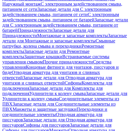
Наружный монтаж
С электронным задействованием смыва,
питанием от сети
Запасные детали для С электронным
задействованием смыва, питанием от сети
С электронным
задействованием смыва, питанием от батарей
Запасные детали
для С электронным задействованием смыва, питанием от
батарей
Принадлежности
Запасные детали для
Принадлежности
Монтажные и запасные комплекты
Запасные
детали для Монтажные и запасные комплекты
Смывные
патрубки, колена смыва и переходники
Ремонтные
комплекты
Запасные детали для Ремонтные
комплекты
Защитные крышки
Встраиваемые системы
управления смывом
Прочие принадлежности
Средства
управления
Концевые фитинги для унитазов, писсуаров и
биде
Отводная арматура для унитазов и сливных
отверстий
Запасные детали для Отводная арматура для
унитазов и сливных отверстий
Сифоны
Комплекты для
подключения
Запасные детали для Комплекты для
подключения
Удлинители к колену смыва
Запасные детали для
Удлинители к колену смыва
Соединительные элементы из
ПВХ
Запасные детали для Соединительные элементы из
ПВХ
Манжеты и защитные заглушки
Переходники и
соединительные элементы
Отводная арматура для
писсуаров
Запасные детали для Отводная арматура для
писсуаров
Cифоны для писсуаров
Запасные детали для
Cифоны для писсуаров
Манжеты
Отводная арматура для