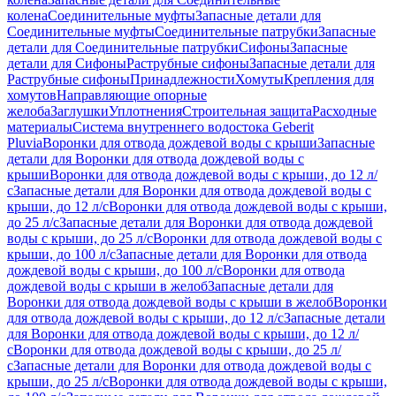
колена
Соединительные муфты
Запасные детали для
Соединительные муфты
Соединительные патрубки
Запасные
детали для Соединительные патрубки
Сифоны
Запасные
детали для Сифоны
Раструбные сифоны
Запасные детали для
Раструбные сифоны
Принадлежности
Хомуты
Крепления для
хомутов
Направляющие опорные
желоба
Заглушки
Уплотнения
Строительная защита
Расходные
материалы
Система внутреннего водостока Geberit
Pluvia
Воронки для отвода дождевой воды с крыши
Запасные
детали для Воронки для отвода дождевой воды с
крыши
Воронки для отвода дождевой воды с крыши, до 12 л/
с
Запасные детали для Воронки для отвода дождевой воды с
крыши, до 12 л/с
Воронки для отвода дождевой воды с крыши,
до 25 л/с
Запасные детали для Воронки для отвода дождевой
воды с крыши, до 25 л/с
Воронки для отвода дождевой воды с
крыши, до 100 л/с
Запасные детали для Воронки для отвода
дождевой воды с крыши, до 100 л/с
Воронки для отвода
дождевой воды с крыши в желоб
Запасные детали для
Воронки для отвода дождевой воды с крыши в желоб
Воронки
для отвода дождевой воды с крыши, до 12 л/с
Запасные детали
для Воронки для отвода дождевой воды с крыши, до 12 л/
с
Воронки для отвода дождевой воды с крыши, до 25 л/
с
Запасные детали для Воронки для отвода дождевой воды с
крыши, до 25 л/с
Воронки для отвода дождевой воды с крыши,