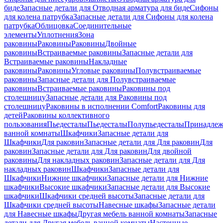
биде
Запасные детали для Отводная арматура для биде
Сифоны
для колена патрубка
Запасные детали для Сифоны для колена
патрубка
Облицовка
Соединительные
элементы
Уплотнения
Зона
раковины
Раковины
Раковины
Двойные
раковины
Встраиваемые раковины
Запасные детали для
Встраиваемые раковины
Накладные
раковины
Раковины
Угловые раковины
Полувстраиваемые
раковины
Запасные детали для Полувстраиваемые
раковины
Встраиваемые раковины
Раковины под
столешницу
Запасные детали для Раковины под
столешницу
Раковины в исполнении Comfort
Pаковины для
детей
Раковины коллективного
пользования
Пьедесталы
Пьедесталы
Полупьедесталы
Принадлеж
ванной комнаты
Шкафчики
Запасные детали для
Шкафчики
Для раковин
Запасные детали для Для раковин
Для
раковин
Запасные детали для Для раковин
Для двойной
раковины
Для накладных pаковин
Запасные детали для Для
накладных pаковин
Шкафчики
Запасные детали для
Шкафчики
Нижние шкафчики
Запасные детали для Нижние
шкафчики
Высокие шкафчики
Запасные детали для Высокие
шкафчики
Шкафчики средней высоты
Запасные детали для
Шкафчики средней высоты
Навесные шкафы
Запасные детали
для Навесные шкафы
Другая мебель ванной комнаты
Запасные
детали для Другая мебель ванной комнаты
Настенные