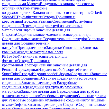
соединениями Mapress
Воздушные клапаны для систем
отопления
Автоматические
воздухоотводчики
Канализационные системы здания
Geberit
Silent-PP
Трубы
Фитинги
Отводы
Тройники и
крестовины
Переходы
Ревизии
Соединения
Раструбные
соединения
Переходники для труб из различных
материалов
Сифоны
Запасные детали для
Сифоны
Соединительные колена
Запасные детали для
Соединительные колена
Соединительный патрубок
Запасные
детали для Соединительный
патрубок
Принадлежности
Заглушки
Уплотнения
Защитная
крышка
Расходные материалы
Geberit
PE
Трубы
Фитинги
Запасные детали для
Фитинги
Отводы
Тройники и
крестовины
Переходы
Ревизии
Запасные детали для
Ревизии
Переходники
Изделия особой формы
Фитинги
SuperTube
Отводы
Изделия особой формы
Соединения
Запасные
детали для Соединения
Сварные соединения
Раструбные
соединения
Запасные детали для Раструбные
соединения
Переходники для труб из различных
материалов
Запасные детали для Переходники для труб из
различных материалов
Резьбовые соединения
Запасные детали
для Резьбовые соединения
Фланцевые соединения
Фланцевые
втулки
Сифоны
Запасные детали для Сифоны
Соединительные
колена
Запасные детали для Соединительные