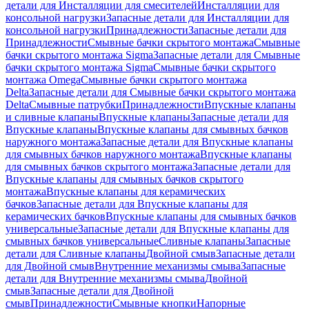
детали для Инсталляции для смесителей
Инсталляции для
консольной нагрузки
Запасные детали для Инсталляции для
консольной нагрузки
Принадлежности
Запасные детали для
Принадлежности
Смывные бачки скрытого монтажа
Смывные
бачки скрытого монтажа Sigma
Запасные детали для Смывные
бачки скрытого монтажа Sigma
Смывные бачки скрытого
монтажа Omega
Смывные бачки скрытого монтажа
Delta
Запасные детали для Смывные бачки скрытого монтажа
Delta
Смывные патрубки
Принадлежности
Впускные клапаны
и сливные клапаны
Впускные клапаны
Запасные детали для
Впускные клапаны
Впускные клапаны для смывных бачков
наружного монтажа
Запасные детали для Впускные клапаны
для смывных бачков наружного монтажа
Впускные клапаны
для смывных бачков скрытого монтажа
Запасные детали для
Впускные клапаны для смывных бачков скрытого
монтажа
Впускные клапаны для керамических
бачков
Запасные детали для Впускные клапаны для
керамических бачков
Впускные клапаны для смывных бачков
универсальные
Запасные детали для Впускные клапаны для
смывных бачков универсальные
Сливные клапаны
Запасные
детали для Сливные клапаны
Двойной смыв
Запасные детали
для Двойной смыв
Внутренние механизмы смыва
Запасные
детали для Внутренние механизмы смыва
Двойной
смыв
Запасные детали для Двойной
смыв
Принадлежности
Смывные кнопки
Напорные