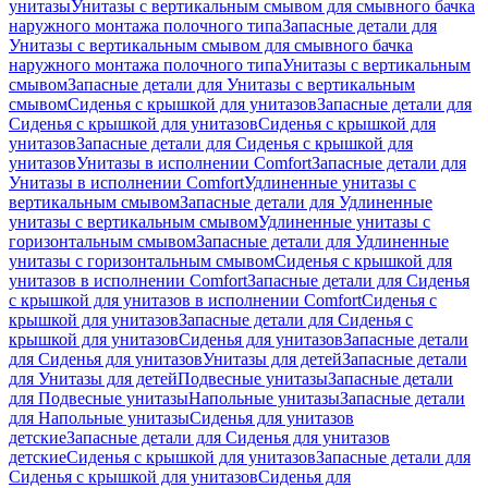
унитазы
Унитазы с вертикальным смывом для смывного бачка
наружного монтажа полочного типа
Запасные детали для
Унитазы с вертикальным смывом для смывного бачка
наружного монтажа полочного типа
Унитазы с вертикальным
смывом
Запасные детали для Унитазы с вертикальным
смывом
Сиденья с крышкой для унитазов
Запасные детали для
Сиденья с крышкой для унитазов
Сиденья с крышкой для
унитазов
Запасные детали для Сиденья с крышкой для
унитазов
Унитазы в исполнении Comfort
Запасные детали для
Унитазы в исполнении Comfort
Удлиненные унитазы с
вертикальным смывом
Запасные детали для Удлиненные
унитазы с вертикальным смывом
Удлиненные унитазы с
горизонтальным смывом
Запасные детали для Удлиненные
унитазы с горизонтальным смывом
Сиденья с крышкой для
унитазов в исполнении Comfort
Запасные детали для Сиденья
с крышкой для унитазов в исполнении Comfort
Сиденья с
крышкой для унитазов
Запасные детали для Сиденья с
крышкой для унитазов
Сиденья для унитазов
Запасные детали
для Сиденья для унитазов
Унитазы для детей
Запасные детали
для Унитазы для детей
Подвесные унитазы
Запасные детали
для Подвесные унитазы
Напольные унитазы
Запасные детали
для Напольные унитазы
Сиденья для унитазов
детские
Запасные детали для Сиденья для унитазов
детские
Сиденья с крышкой для унитазов
Запасные детали для
Сиденья с крышкой для унитазов
Сиденья для