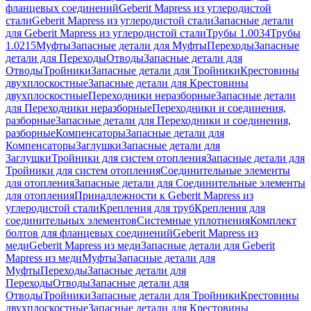
фланцевых соединений
Geberit Mapress из углеродистой
стали
Geberit Mapress из углеродистой стали
Запасные детали
для Geberit Mapress из углеродистой стали
Трубы 1.0034
Трубы
1.0215
Муфты
Запасные детали для Муфты
Переходы
Запасные
детали для Переходы
Отводы
Запасные детали для
Отводы
Тройники
Запасные детали для Тройники
Крестовины
двухплоскостные
Запасные детали для Крестовины
двухплоскостные
Переходники неразборные
Запасные детали
для Переходники неразборные
Переходники и соединения,
разборные
Запасные детали для Переходники и соединения,
разборные
Компенсаторы
Запасные детали для
Компенсаторы
Заглушки
Запасные детали для
Заглушки
Тройники для систем отопления
Запасные детали для
Тройники для систем отопления
Соединительные элементы
для отопления
Запасные детали для Соединительные элементы
для отопления
Принадлежности к Geberit Mapress из
углеродистой стали
Крепления для труб
Крепления для
соединительных элементов
Системные уплотнения
Комплект
болтов для фланцевых соединений
Geberit Mapress из
меди
Geberit Mapress из меди
Запасные детали для Geberit
Mapress из меди
Муфты
Запасные детали для
Муфты
Переходы
Запасные детали для
Переходы
Отводы
Запасные детали для
Отводы
Тройники
Запасные детали для Тройники
Крестовины
двухплоскостные
Запасные детали для Крестовины