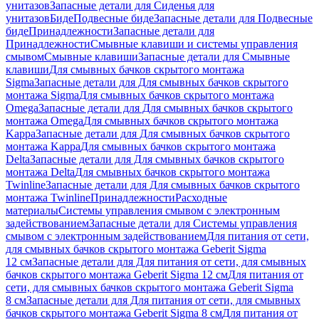
унитазов
Запасные детали для Сиденья для
унитазов
Биде
Подвесные биде
Запасные детали для Подвесные
биде
Принадлежности
Запасные детали для
Принадлежности
Смывные клавиши и системы управления
смывом
Смывные клавиши
Запасные детали для Смывные
клавиши
Для смывных бачков скрытого монтажа
Sigma
Запасные детали для Для смывных бачков скрытого
монтажа Sigma
Для смывных бачков скрытого монтажа
Omega
Запасные детали для Для смывных бачков скрытого
монтажа Omega
Для смывных бачков скрытого монтажа
Kappa
Запасные детали для Для смывных бачков скрытого
монтажа Kappa
Для смывных бачков скрытого монтажа
Delta
Запасные детали для Для смывных бачков скрытого
монтажа Delta
Для смывных бачков скрытого монтажа
Twinline
Запасные детали для Для смывных бачков скрытого
монтажа Twinline
Принадлежности
Расходные
материалы
Системы управления смывом с электронным
задействованием
Запасные детали для Системы управления
смывом с электронным задействованием
Для питания от сети,
для смывных бачков скрытого монтажа Geberit Sigma
12 см
Запасные детали для Для питания от сети, для смывных
бачков скрытого монтажа Geberit Sigma 12 см
Для питания от
сети, для смывных бачков скрытого монтажа Geberit Sigma
8 см
Запасные детали для Для питания от сети, для смывных
бачков скрытого монтажа Geberit Sigma 8 см
Для питания от