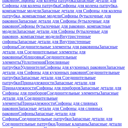
раковин
Сифоны для колена патрубка
Запасные детали для
Сифоны для колена патрубка
Сифоны для колена патрубка,
компактные модели
Запасные детали для Сифоны для колена
патрубка, компактные модели
Сифоны бутылочные для
раковин
Запасные детали для Сифоны бутылочные для
раковин
Сифоны бутылочные для раковин, компактные
модели
Запасные детали для Сифоны бутылочные для
раковин, компактные модели
Внутристенные
сифоны
Запасные детали для Внутристенные
сифоны
Соединительные элементы для раковины
Запасные
детали для Соединительные элементы для
раковины
Облицовка
Соединительные
элементы
Уплотнения
Переливные
патрубки
Удлинители
Сифоны для кухонных раковин
Запасные
детали для Сифоны для кухонных раковин
Соединительные
патрубки
Запасные детали для Соединительные
патрубки
Принадлежности
Запасные детали для
Принадлежности
Сифоны для приборов
Запасные детали для
Сифоны для приборов
Соединительные элементы
Запасные
детали для Соединительные
элементы
Принадлежности
Сифоны для сливных
раковин
Запасные детали для Сифоны для сливных
раковин
Сифоны
Запасные детали для
Сифоны
Соединительные патрубки
Запасные детали для
Соединительные патрубки
Донные клапаны
Запасные детали