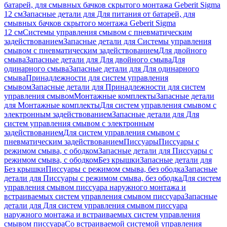
батарей, для смывных бачков скрытого монтажа Geberit Sigma
12 см
Запасные детали для Для питания от батарей, для
смывных бачков скрытого монтажа Geberit Sigma
12 см
Системы управления смывом с пневматическим
задействованием
Запасные детали для Системы управления
смывом с пневматическим задействованием
Для двойного
смыва
Запасные детали для Для двойного смыва
Для
одинарного смыва
Запасные детали для Для одинарного
смыва
Принадлежности для систем управления
смывом
Запасные детали для Принадлежности для систем
управления смывом
Монтажные комплекты
Запасные детали
для Монтажные комплекты
Для систем управления смывом с
электронным задействованием
Запасные детали для Для
систем управления смывом с электронным
задействованием
Для систем управления смывом с
пневматическим задействованием
Писсуары
Писсуары с
режимом смыва, с ободком
Запасные детали для Писсуары с
режимом смыва, с ободком
Без крышки
Запасные детали для
Без крышки
Писсуары с режимом смыва, без ободка
Запасные
детали для Писсуары с режимом смыва, без ободка
Для систем
управления смывом писсуара наружного монтажа и
встраиваемых систем управления смывом писсуара
Запасные
детали для Для систем управления смывом писсуара
наружного монтажа и встраиваемых систем управления
смывом писсуара
Со встраиваемой системой управления