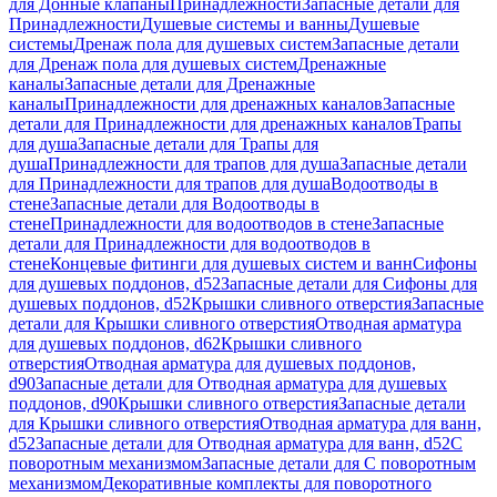
для Донные клапаны
Принадлежности
Запасные детали для
Принадлежности
Душевые системы и ванны
Душевые
системы
Дренаж пола для душевых систем
Запасные детали
для Дренаж пола для душевых систем
Дренажные
каналы
Запасные детали для Дренажные
каналы
Принадлежности для дренажных каналов
Запасные
детали для Принадлежности для дренажных каналов
Трапы
для душа
Запасные детали для Трапы для
душа
Принадлежности для трапов для душа
Запасные детали
для Принадлежности для трапов для душа
Водоотводы в
стене
Запасные детали для Водоотводы в
стене
Принадлежности для водоотводов в стене
Запасные
детали для Принадлежности для водоотводов в
стене
Концевые фитинги для душевых систем и ванн
Сифоны
для душевых поддонов, d52
Запасные детали для Сифоны для
душевых поддонов, d52
Крышки сливного отверстия
Запасные
детали для Крышки сливного отверстия
Отводная арматура
для душевых поддонов, d62
Крышки сливного
отверстия
Отводная арматура для душевых поддонов,
d90
Запасные детали для Отводная арматура для душевых
поддонов, d90
Крышки сливного отверстия
Запасные детали
для Крышки сливного отверстия
Отводная арматура для ванн,
d52
Запасные детали для Отводная арматура для ванн, d52
С
поворотным механизмом
Запасные детали для С поворотным
механизмом
Декоративные комплекты для поворотного