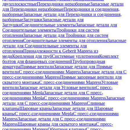
двухплоскостные
Переходники неразборные
Запасные детали
для Переходники неразборные
Переходники и соединения,
разборные
Запасные детали для Переходники и соединения,
разборные
Заглушки
Запасные детали для
Заглушки
Соединительные элементы
Запасные детали для
Соединительные элементы
Тройники для систем
отопления
Запасные детали для Тройники для систем
отопления
Соединительные элементы для отопления
Запасные
детали для Соединительные элементы для
отопления
Принадлежности к Geberit Mapress из
меди
Крепления для труб
Системные уплотнения
Комплект
болтов для фланцевых соединений
Трубопроводная
арматура
Прямые вентили
Запасные детали для Прямые
вентили
С пресс-соединениями Mapress
Запасные детали для С
пресс-соединениями Mapress
Прямые запорные вентили для
скрытого монтажа
С пресс-соединениями Mapress
Угловые
вентили
Запасные детали для Угловые вентили
С пресс-
соединениями Mepla
Запасные детали для С пресс-
соединениями Mepla
С пресс-соединениями Mapress
Запасные
детали для С пресс-соединениями Mapress
Сливные
клапаны
Шаровые краны
Запасные детали для Шаровые
краны
С пресс-соединениями Mepla
С пресс-соединениями
Mapress
Запасные детали для С пресс-соединениями
Mapress
Шаровые краны для скрытого монтажа
С пресс-
соединениями Mapress
Обратные клапаны
С пресс-