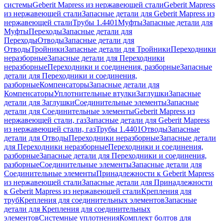
системы
Geberit Mapress из нержавеющей стали
Geberit Mapress
из нержавеющей стали
Запасные детали для Geberit Mapress из
нержавеющей стали
Трубы 1.4401
Муфты
Запасные детали для
Муфты
Переходы
Запасные детали для
Переходы
Отводы
Запасные детали для
Отводы
Тройники
Запасные детали для Тройники
Переходники
неразборные
Запасные детали для Переходники
неразборные
Переходники и соединения, разборные
Запасные
детали для Переходники и соединения,
разборные
Компенсаторы
Запасные детали для
Компенсаторы
Уплотнительные втулки
Заглушки
Запасные
детали для Заглушки
Соединительные элементы
Запасные
детали для Соединительные элементы
Geberit Mapress из
нержавеющей стали, газ
Запасные детали для Geberit Mapress
из нержавеющей стали, газ
Трубы 1.4401
Отводы
Запасные
детали для Отводы
Переходники неразборные
Запасные детали
для Переходники неразборные
Переходники и соединения,
разборные
Запасные детали для Переходники и соединения,
разборные
Соединительные элементы
Запасные детали для
Соединительные элементы
Принадлежности к Geberit Mapress
из нержавеющей стали
Запасные детали для Принадлежности
к Geberit Mapress из нержавеющей стали
Крепления для
труб
Крепления для соединительных элементов
Запасные
детали для Крепления для соединительных
элементов
Системные уплотнения
Комплект болтов для