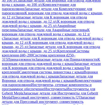
до 100 л/с
Запасные детали для Воронки для отвода дождевой
воды с крыши, до 100 л/с
Комплектующие для
пароизоляции
Запасные детали для Комплектующие для
пароизоляции
К воронкам для отвода дождевой воды с крыши,
до 12 л/с
Запасные детали для К воронкам для отвода
дождевой воды с крыши, до 12 л/с
К воронкам для отвода
дождевой воды с крыши, до 25 л/с
Аварийные
переливы
Запасные детали для Аварийные переливы
К
воронкам для отвода дождевой воды с крыши, до 12 л/
с
Запасные детали для К воронкам для отвода дождевой воды с
крыши, до 12 л/с
К воронкам для отвода дождевой воды с
крыши, до 25 л/с
Запасные детали для К воронкам для отвода
дождевой воды с крыши, до 25 л/с
Крепления
Системы
крепления d40–200
Системы крепления d250–
315
Принадлежности
Запасные детали для Принадлежности
К
воронкам для отвода дождевой воды с крыш
Запасные детали
для К воронкам для отвода дождевой воды с крыш
Для
креплений
Самотечная система ливнестока с крыш
Воронки
для отвода дождевой воды с крыши
Запасные детали для
Воронки для отвода дождевой воды с крыши
Комплектующие
для пароизоляции
Инструменты, сетевые компоненты и
программное обеспечение
Инструменты
Инструменты для
Geberit Mepla
Запасные детали для Инструменты для Geberit
Mepla
Прессовый инструмент, совместимость [2]
Запасные
детали для Прессовый инструмент, совместимость