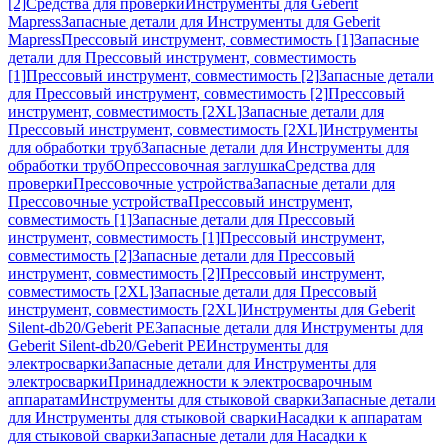
[2]
Средства для проверки
Инструменты для Geberit
Mapress
Запасные детали для Инструменты для Geberit
Mapress
Прессовый инструмент, совместимость [1]
Запасные
детали для Прессовый инструмент, совместимость
[1]
Прессовый инструмент, совместимость [2]
Запасные детали
для Прессовый инструмент, совместимость [2]
Прессовый
инструмент, совместимость [2XL]
Запасные детали для
Прессовый инструмент, совместимость [2XL]
Инструменты
для обработки труб
Запасные детали для Инструменты для
обработки труб
Опрессовочная заглушка
Средства для
проверки
Прессовочные устройства
Запасные детали для
Прессовочные устройства
Прессовый инструмент,
совместимость [1]
Запасные детали для Прессовый
инструмент, совместимость [1]
Прессовый инструмент,
совместимость [2]
Запасные детали для Прессовый
инструмент, совместимость [2]
Прессовый инструмент,
совместимость [2XL]
Запасные детали для Прессовый
инструмент, совместимость [2XL]
Инструменты для Geberit
Silent-db20/Geberit PE
Запасные детали для Инструменты для
Geberit Silent-db20/Geberit PE
Инструменты для
электросварки
Запасные детали для Инструменты для
электросварки
Принадлежности к электросварочным
аппаратам
Инструменты для стыковой сварки
Запасные детали
для Инструменты для стыковой сварки
Насадки к аппаратам
для стыковой сварки
Запасные детали для Насадки к