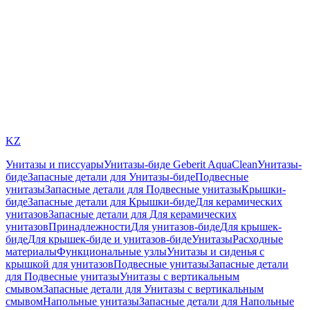
KZ
Унитазы и писсуары
Унитазы-биде Geberit AquaClean
Унитазы-
биде
Запасные детали для Унитазы-биде
Подвесные
унитазы
Запасные детали для Подвесные унитазы
Крышки-
биде
Запасные детали для Крышки-биде
Для керамических
унитазов
Запасные детали для Для керамических
унитазов
Принадлежности
Для унитазов-биде
Для крышек-
биде
Для крышек-биде и унитазов-биде
Унитазы
Расходные
материалы
Функциональные узлы
Унитазы и сиденья с
крышкой для унитазов
Подвесные унитазы
Запасные детали
для Подвесные унитазы
Унитазы с вертикальным
смывом
Запасные детали для Унитазы с вертикальным
смывом
Напольные унитазы
Запасные детали для Напольные