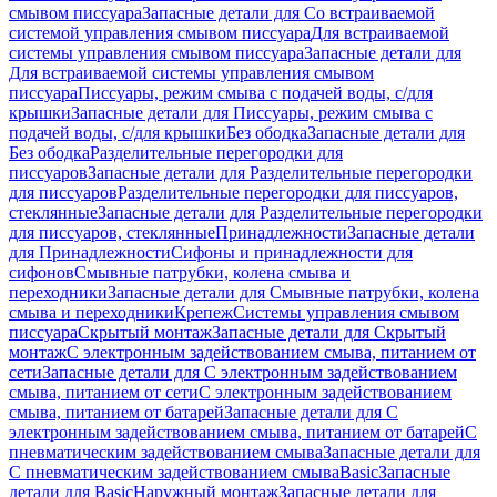
смывом писсуара
Запасные детали для Со встраиваемой
системой управления смывом писсуара
Для встраиваемой
системы управления смывом писсуара
Запасные детали для
Для встраиваемой системы управления смывом
писсуара
Писсуары, режим смыва с подачей воды, с/для
крышки
Запасные детали для Писсуары, режим смыва с
подачей воды, с/для крышки
Без ободка
Запасные детали для
Без ободка
Разделительные перегородки для
писсуаров
Запасные детали для Разделительные перегородки
для писсуаров
Разделительные перегородки для писсуаров,
стеклянные
Запасные детали для Разделительные перегородки
для писсуаров, стеклянные
Принадлежности
Запасные детали
для Принадлежности
Сифоны и принадлежности для
сифонов
Смывные патрубки, колена смыва и
переходники
Запасные детали для Смывные патрубки, колена
смыва и переходники
Крепеж
Системы управления смывом
писсуара
Скрытый монтаж
Запасные детали для Скрытый
монтаж
С электронным задействованием смыва, питанием от
сети
Запасные детали для С электронным задействованием
смыва, питанием от сети
С электронным задействованием
смыва, питанием от батарей
Запасные детали для С
электронным задействованием смыва, питанием от батарей
С
пневматическим задействованием смыва
Запасные детали для
С пневматическим задействованием смыва
Basic
Запасные
детали для Basic
Наружный монтаж
Запасные детали для