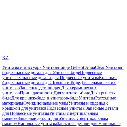
KZ
Унитазы и писсуары
Унитазы-биде Geberit AquaClean
Унитазы-
биде
Запасные детали для Унитазы-биде
Подвесные
унитазы
Запасные детали для Подвесные унитазы
Крышки-
биде
Запасные детали для Крышки-биде
Для керамических
унитазов
Запасные детали для Для керамических
унитазов
Принадлежности
Для унитазов-биде
Для крышек-
биде
Для крышек-биде и унитазов-биде
Унитазы
Расходные
материалы
Функциональные узлы
Унитазы и сиденья с
крышкой для унитазов
Подвесные унитазы
Запасные детали
для Подвесные унитазы
Унитазы с вертикальным
смывом
Запасные детали для Унитазы с вертикальным
смывом
Напольные унитазы
Запасные детали для Напольные