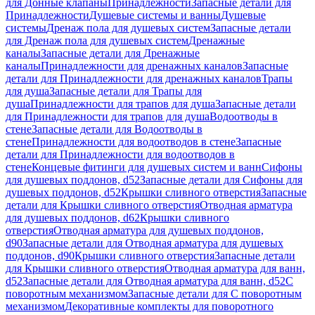
для Донные клапаны
Принадлежности
Запасные детали для
Принадлежности
Душевые системы и ванны
Душевые
системы
Дренаж пола для душевых систем
Запасные детали
для Дренаж пола для душевых систем
Дренажные
каналы
Запасные детали для Дренажные
каналы
Принадлежности для дренажных каналов
Запасные
детали для Принадлежности для дренажных каналов
Трапы
для душа
Запасные детали для Трапы для
душа
Принадлежности для трапов для душа
Запасные детали
для Принадлежности для трапов для душа
Водоотводы в
стене
Запасные детали для Водоотводы в
стене
Принадлежности для водоотводов в стене
Запасные
детали для Принадлежности для водоотводов в
стене
Концевые фитинги для душевых систем и ванн
Сифоны
для душевых поддонов, d52
Запасные детали для Сифоны для
душевых поддонов, d52
Крышки сливного отверстия
Запасные
детали для Крышки сливного отверстия
Отводная арматура
для душевых поддонов, d62
Крышки сливного
отверстия
Отводная арматура для душевых поддонов,
d90
Запасные детали для Отводная арматура для душевых
поддонов, d90
Крышки сливного отверстия
Запасные детали
для Крышки сливного отверстия
Отводная арматура для ванн,
d52
Запасные детали для Отводная арматура для ванн, d52
С
поворотным механизмом
Запасные детали для С поворотным
механизмом
Декоративные комплекты для поворотного