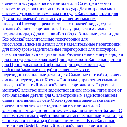
смывом писсуара
Запасные детали для Со встраиваемой
системой управления смывом писсуара
Для встраиваемой
системы управления смывом писсуара
Запасные детали для
Для встраиваемой системы управления смывом
писсуара
Писсуары, режим смыва с подачей воды, с/для
крышки
Запасные детали для Писсуары, режим смыва с
подачей воды, с/для крышки
Без ободка
Запасные детали для
Без ободка
Разделительные перегородки для
писсуаров
Запасные детали для Разделительные перегородки
для писсуаров
Разделительные перегородки для писсуаров,
стеклянные
Запасные детали для Разделительные перегородки
для писсуаров, стеклянные
Принадлежности
Запасные детали
для Принадлежности
Сифоны и принадлежности для
сифонов
Смывные патрубки, колена смыва и
переходники
Запасные детали для Смывные патрубки, колена
смыва и переходники
Крепеж
Системы управления смывом
писсуара
Скрытый монтаж
Запасные детали для Скрытый
монтаж
С электронным задействованием смыва, питанием от
сети
Запасные детали для С электронным задействованием
смыва, питанием от сети
С электронным задействованием
смыва, питанием от батарей
Запасные детали для С
электронным задействованием смыва, питанием от батарей
С
пневматическим задействованием смыва
Запасные детали для
С пневматическим задействованием смыва
Basic
Запасные
детали для Basic
Наружный монтаж
Запасные детали для