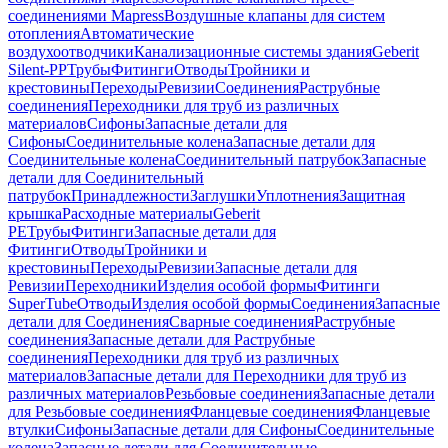
соединениями Mapress
Воздушные клапаны для систем
отопления
Автоматические
воздухоотводчики
Канализационные системы здания
Geberit
Silent-PP
Трубы
Фитинги
Отводы
Тройники и
крестовины
Переходы
Ревизии
Соединения
Раструбные
соединения
Переходники для труб из различных
материалов
Сифоны
Запасные детали для
Сифоны
Соединительные колена
Запасные детали для
Соединительные колена
Соединительный патрубок
Запасные
детали для Соединительный
патрубок
Принадлежности
Заглушки
Уплотнения
Защитная
крышка
Расходные материалы
Geberit
PE
Трубы
Фитинги
Запасные детали для
Фитинги
Отводы
Тройники и
крестовины
Переходы
Ревизии
Запасные детали для
Ревизии
Переходники
Изделия особой формы
Фитинги
SuperTube
Отводы
Изделия особой формы
Соединения
Запасные
детали для Соединения
Сварные соединения
Раструбные
соединения
Запасные детали для Раструбные
соединения
Переходники для труб из различных
материалов
Запасные детали для Переходники для труб из
различных материалов
Резьбовые соединения
Запасные детали
для Резьбовые соединения
Фланцевые соединения
Фланцевые
втулки
Сифоны
Запасные детали для Сифоны
Соединительные
колена
Запасные детали для Соединительные