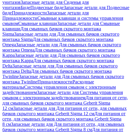
унитазов
Запасные детали для Сиденья для
унитазов
Биде
Подвесные биде
Запасные детали для Подвесные
биде
Принадлежности
Запасные детали для
Принадлежности
Смывные клавиши и системы управления
смывом
Смывные клавиши
Запасные детали для Смывные
клавиши
Для смывных бачков скрытого монтажа
Sigma
Запасные детали для Для смывных бачков скрытого
монтажа Sigma
Для смывных бачков скрытого монтажа
Omega
Запасные детали для Для смывных бачков скрытого
монтажа Omega
Для смывных бачков скрытого монтажа
Kappa
Запасные детали для Для смывных бачков скрытого
монтажа Kappa
Для смывных бачков скрытого монтажа
Delta
Запасные детали для Для смывных бачков скрытого
монтажа Delta
Для смывных бачков скрытого монтажа
Twinline
Запасные детали для Для смывных бачков скрытого
монтажа Twinline
Принадлежности
Расходные
материалы
Системы управления смывом с электронным
задействованием
Запасные детали для Системы управления
смывом с электронным задействованием
Для питания от сети,
для смывных бачков скрытого монтажа Geberit Sigma
12 см
Запасные детали для Для питания от сети, для смывных
бачков скрытого монтажа Geberit Sigma 12 см
Для питания от
сети, для смывных бачков скрытого монтажа Geberit Sigma
8 см
Запасные детали для Для питания от сети, для смывных
бачков скрытого монтажа Geberit Sigma 8 см
Для питания от