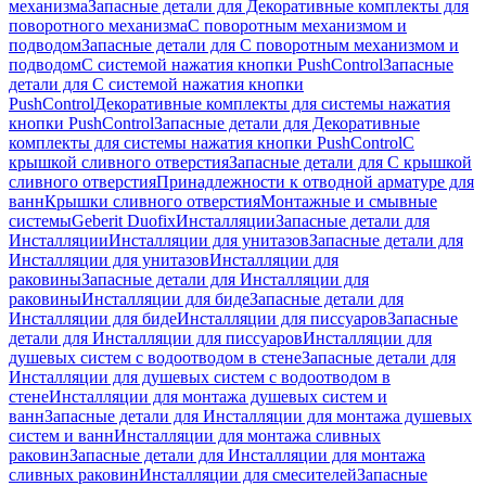
механизма
Запасные детали для Декоративные комплекты для
поворотного механизма
С поворотным механизмом и
подводом
Запасные детали для С поворотным механизмом и
подводом
С системой нажатия кнопки PushControl
Запасные
детали для С системой нажатия кнопки
PushControl
Декоративные комплекты для системы нажатия
кнопки PushControl
Запасные детали для Декоративные
комплекты для системы нажатия кнопки PushControl
С
крышкой сливного отверстия
Запасные детали для С крышкой
сливного отверстия
Принадлежности к отводной арматуре для
ванн
Крышки сливного отверстия
Монтажные и смывные
системы
Geberit Duofix
Инсталляции
Запасные детали для
Инсталляции
Инсталляции для унитазов
Запасные детали для
Инсталляции для унитазов
Инсталляции для
раковины
Запасные детали для Инсталляции для
раковины
Инсталляции для биде
Запасные детали для
Инсталляции для биде
Инсталляции для писсуаров
Запасные
детали для Инсталляции для писсуаров
Инсталляции для
душевых систем с водоотводом в стене
Запасные детали для
Инсталляции для душевых систем с водоотводом в
стене
Инсталляции для монтажа душевых систем и
ванн
Запасные детали для Инсталляции для монтажа душевых
систем и ванн
Инсталляции для монтажа сливных
раковин
Запасные детали для Инсталляции для монтажа
сливных раковин
Инсталляции для смесителей
Запасные