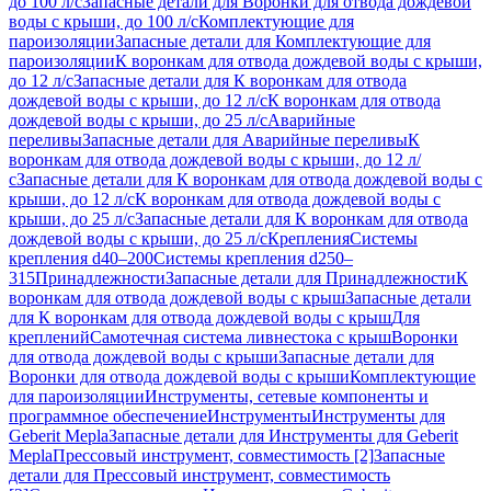
до 100 л/с
Запасные детали для Воронки для отвода дождевой
воды с крыши, до 100 л/с
Комплектующие для
пароизоляции
Запасные детали для Комплектующие для
пароизоляции
К воронкам для отвода дождевой воды с крыши,
до 12 л/с
Запасные детали для К воронкам для отвода
дождевой воды с крыши, до 12 л/с
К воронкам для отвода
дождевой воды с крыши, до 25 л/с
Аварийные
переливы
Запасные детали для Аварийные переливы
К
воронкам для отвода дождевой воды с крыши, до 12 л/
с
Запасные детали для К воронкам для отвода дождевой воды с
крыши, до 12 л/с
К воронкам для отвода дождевой воды с
крыши, до 25 л/с
Запасные детали для К воронкам для отвода
дождевой воды с крыши, до 25 л/с
Крепления
Системы
крепления d40–200
Системы крепления d250–
315
Принадлежности
Запасные детали для Принадлежности
К
воронкам для отвода дождевой воды с крыш
Запасные детали
для К воронкам для отвода дождевой воды с крыш
Для
креплений
Самотечная система ливнестока с крыш
Воронки
для отвода дождевой воды с крыши
Запасные детали для
Воронки для отвода дождевой воды с крыши
Комплектующие
для пароизоляции
Инструменты, сетевые компоненты и
программное обеспечение
Инструменты
Инструменты для
Geberit Mepla
Запасные детали для Инструменты для Geberit
Mepla
Прессовый инструмент, совместимость [2]
Запасные
детали для Прессовый инструмент, совместимость