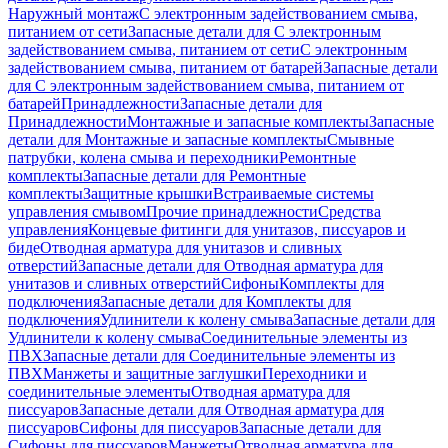
Наружный монтаж
С электронным задействованием смыва,
питанием от сети
Запасные детали для С электронным
задействованием смыва, питанием от сети
С электронным
задействованием смыва, питанием от батарей
Запасные детали
для С электронным задействованием смыва, питанием от
батарей
Принадлежности
Запасные детали для
Принадлежности
Монтажные и запасные комплекты
Запасные
детали для Монтажные и запасные комплекты
Смывные
патрубки, колена смыва и переходники
Ремонтные
комплекты
Запасные детали для Ремонтные
комплекты
Защитные крышки
Встраиваемые системы
управления смывом
Прочие принадлежности
Средства
управления
Концевые фитинги для унитазов, писсуаров и
биде
Отводная арматура для унитазов и сливных
отверстий
Запасные детали для Отводная арматура для
унитазов и сливных отверстий
Сифоны
Комплекты для
подключения
Запасные детали для Комплекты для
подключения
Удлинители к колену смыва
Запасные детали для
Удлинители к колену смыва
Соединительные элементы из
ПВХ
Запасные детали для Соединительные элементы из
ПВХ
Манжеты и защитные заглушки
Переходники и
соединительные элементы
Отводная арматура для
писсуаров
Запасные детали для Отводная арматура для
писсуаров
Cифоны для писсуаров
Запасные детали для
Cифоны для писсуаров
Манжеты
Отводная арматура для