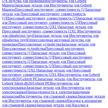
[2]
Средства для проверки
Инструменты для Geberit
Mapress
Запасные детали для Инструменты для Geberit
Mapress
Прессовый инструмент, совместимость [1]
Запасные
детали для Прессовый инструмент, совместимость
[1]
Прессовый инструмент, совместимость [2]
Запасные детали
для Прессовый инструмент, совместимость [2]
Прессовый
инструмент, совместимость [2XL]
Запасные детали для
Прессовый инструмент, совместимость [2XL]
Инструменты
для обработки труб
Запасные детали для Инструменты для
обработки труб
Опрессовочная заглушка
Средства для
проверки
Прессовочные устройства
Запасные детали для
Прессовочные устройства
Прессовый инструмент,
совместимость [1]
Запасные детали для Прессовый
инструмент, совместимость [1]
Прессовый инструмент,
совместимость [2]
Запасные детали для Прессовый
инструмент, совместимость [2]
Прессовый инструмент,
совместимость [2XL]
Запасные детали для Прессовый
инструмент, совместимость [2XL]
Инструменты для Geberit
Silent-db20/Geberit PE
Запасные детали для Инструменты для
Geberit Silent-db20/Geberit PE
Инструменты для
электросварки
Запасные детали для Инструменты для
электросварки
Принадлежности к электросварочным
аппаратам
Инструменты для стыковой сварки
Запасные детали
для Инструменты для стыковой сварки
Насадки к аппаратам
для стыковой сварки
Запасные детали для Насадки к