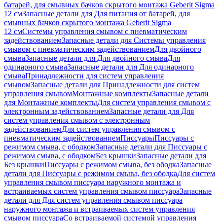
батарей, для смывных бачков скрытого монтажа Geberit Sigma
12 см
Запасные детали для Для питания от батарей, для
смывных бачков скрытого монтажа Geberit Sigma
12 см
Системы управления смывом с пневматическим
задействованием
Запасные детали для Системы управления
смывом с пневматическим задействованием
Для двойного
смыва
Запасные детали для Для двойного смыва
Для
одинарного смыва
Запасные детали для Для одинарного
смыва
Принадлежности для систем управления
смывом
Запасные детали для Принадлежности для систем
управления смывом
Монтажные комплекты
Запасные детали
для Монтажные комплекты
Для систем управления смывом с
электронным задействованием
Запасные детали для Для
систем управления смывом с электронным
задействованием
Для систем управления смывом с
пневматическим задействованием
Писсуары
Писсуары с
режимом смыва, с ободком
Запасные детали для Писсуары с
режимом смыва, с ободком
Без крышки
Запасные детали для
Без крышки
Писсуары с режимом смыва, без ободка
Запасные
детали для Писсуары с режимом смыва, без ободка
Для систем
управления смывом писсуара наружного монтажа и
встраиваемых систем управления смывом писсуара
Запасные
детали для Для систем управления смывом писсуара
наружного монтажа и встраиваемых систем управления
смывом писсуара
Со встраиваемой системой управления