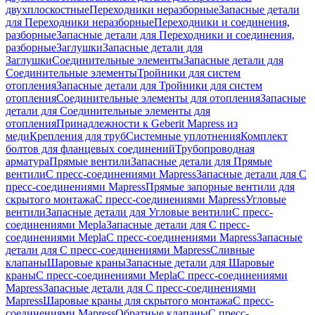
двухплоскостные
Переходники неразборные
Запасные детали
для Переходники неразборные
Переходники и соединения,
разборные
Запасные детали для Переходники и соединения,
разборные
Заглушки
Запасные детали для
Заглушки
Соединительные элементы
Запасные детали для
Соединительные элементы
Тройники для систем
отопления
Запасные детали для Тройники для систем
отопления
Соединительные элементы для отопления
Запасные
детали для Соединительные элементы для
отопления
Принадлежности к Geberit Mapress из
меди
Крепления для труб
Системные уплотнения
Комплект
болтов для фланцевых соединений
Трубопроводная
арматура
Прямые вентили
Запасные детали для Прямые
вентили
С пресс-соединениями Mapress
Запасные детали для С
пресс-соединениями Mapress
Прямые запорные вентили для
скрытого монтажа
С пресс-соединениями Mapress
Угловые
вентили
Запасные детали для Угловые вентили
С пресс-
соединениями Mepla
Запасные детали для С пресс-
соединениями Mepla
С пресс-соединениями Mapress
Запасные
детали для С пресс-соединениями Mapress
Сливные
клапаны
Шаровые краны
Запасные детали для Шаровые
краны
С пресс-соединениями Mepla
С пресс-соединениями
Mapress
Запасные детали для С пресс-соединениями
Mapress
Шаровые краны для скрытого монтажа
С пресс-
соединениями Mapress
Обратные клапаны
С пресс-