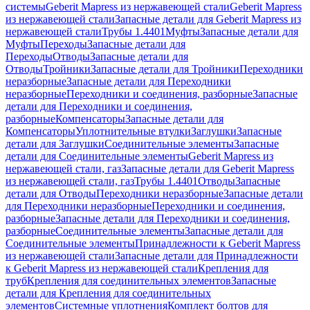
системы
Geberit Mapress из нержавеющей стали
Geberit Mapress
из нержавеющей стали
Запасные детали для Geberit Mapress из
нержавеющей стали
Трубы 1.4401
Муфты
Запасные детали для
Муфты
Переходы
Запасные детали для
Переходы
Отводы
Запасные детали для
Отводы
Тройники
Запасные детали для Тройники
Переходники
неразборные
Запасные детали для Переходники
неразборные
Переходники и соединения, разборные
Запасные
детали для Переходники и соединения,
разборные
Компенсаторы
Запасные детали для
Компенсаторы
Уплотнительные втулки
Заглушки
Запасные
детали для Заглушки
Соединительные элементы
Запасные
детали для Соединительные элементы
Geberit Mapress из
нержавеющей стали, газ
Запасные детали для Geberit Mapress
из нержавеющей стали, газ
Трубы 1.4401
Отводы
Запасные
детали для Отводы
Переходники неразборные
Запасные детали
для Переходники неразборные
Переходники и соединения,
разборные
Запасные детали для Переходники и соединения,
разборные
Соединительные элементы
Запасные детали для
Соединительные элементы
Принадлежности к Geberit Mapress
из нержавеющей стали
Запасные детали для Принадлежности
к Geberit Mapress из нержавеющей стали
Крепления для
труб
Крепления для соединительных элементов
Запасные
детали для Крепления для соединительных
элементов
Системные уплотнения
Комплект болтов для