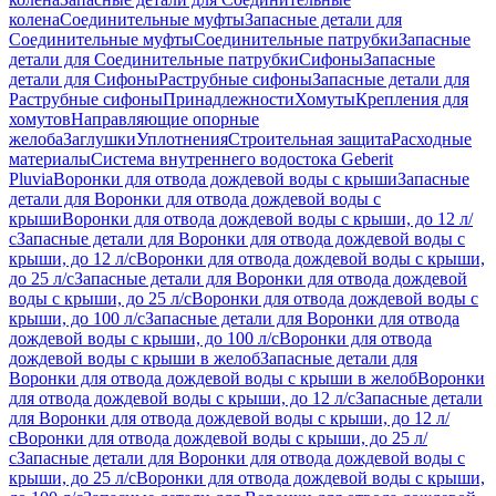
колена
Соединительные муфты
Запасные детали для
Соединительные муфты
Соединительные патрубки
Запасные
детали для Соединительные патрубки
Сифоны
Запасные
детали для Сифоны
Раструбные сифоны
Запасные детали для
Раструбные сифоны
Принадлежности
Хомуты
Крепления для
хомутов
Направляющие опорные
желоба
Заглушки
Уплотнения
Строительная защита
Расходные
материалы
Система внутреннего водостока Geberit
Pluvia
Воронки для отвода дождевой воды с крыши
Запасные
детали для Воронки для отвода дождевой воды с
крыши
Воронки для отвода дождевой воды с крыши, до 12 л/
с
Запасные детали для Воронки для отвода дождевой воды с
крыши, до 12 л/с
Воронки для отвода дождевой воды с крыши,
до 25 л/с
Запасные детали для Воронки для отвода дождевой
воды с крыши, до 25 л/с
Воронки для отвода дождевой воды с
крыши, до 100 л/с
Запасные детали для Воронки для отвода
дождевой воды с крыши, до 100 л/с
Воронки для отвода
дождевой воды с крыши в желоб
Запасные детали для
Воронки для отвода дождевой воды с крыши в желоб
Воронки
для отвода дождевой воды с крыши, до 12 л/с
Запасные детали
для Воронки для отвода дождевой воды с крыши, до 12 л/
с
Воронки для отвода дождевой воды с крыши, до 25 л/
с
Запасные детали для Воронки для отвода дождевой воды с
крыши, до 25 л/с
Воронки для отвода дождевой воды с крыши,