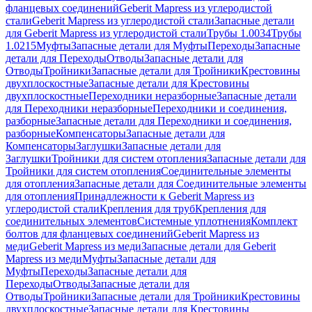
фланцевых соединений
Geberit Mapress из углеродистой
стали
Geberit Mapress из углеродистой стали
Запасные детали
для Geberit Mapress из углеродистой стали
Трубы 1.0034
Трубы
1.0215
Муфты
Запасные детали для Муфты
Переходы
Запасные
детали для Переходы
Отводы
Запасные детали для
Отводы
Тройники
Запасные детали для Тройники
Крестовины
двухплоскостные
Запасные детали для Крестовины
двухплоскостные
Переходники неразборные
Запасные детали
для Переходники неразборные
Переходники и соединения,
разборные
Запасные детали для Переходники и соединения,
разборные
Компенсаторы
Запасные детали для
Компенсаторы
Заглушки
Запасные детали для
Заглушки
Тройники для систем отопления
Запасные детали для
Тройники для систем отопления
Соединительные элементы
для отопления
Запасные детали для Соединительные элементы
для отопления
Принадлежности к Geberit Mapress из
углеродистой стали
Крепления для труб
Крепления для
соединительных элементов
Системные уплотнения
Комплект
болтов для фланцевых соединений
Geberit Mapress из
меди
Geberit Mapress из меди
Запасные детали для Geberit
Mapress из меди
Муфты
Запасные детали для
Муфты
Переходы
Запасные детали для
Переходы
Отводы
Запасные детали для
Отводы
Тройники
Запасные детали для Тройники
Крестовины
двухплоскостные
Запасные детали для Крестовины