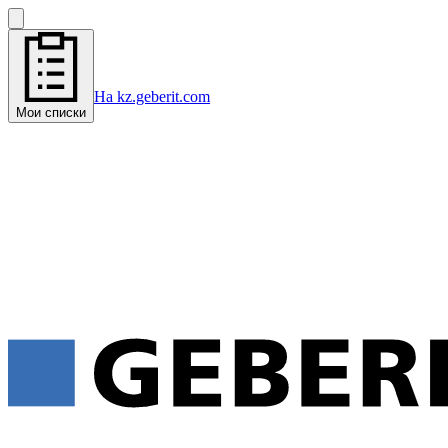
На kz.geberit.com
Мои списки