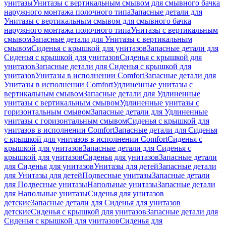
унитазы
Унитазы с вертикальным смывом для смывного бачка
наружного монтажа полочного типа
Запасные детали для
Унитазы с вертикальным смывом для смывного бачка
наружного монтажа полочного типа
Унитазы с вертикальным
смывом
Запасные детали для Унитазы с вертикальным
смывом
Сиденья с крышкой для унитазов
Запасные детали для
Сиденья с крышкой для унитазов
Сиденья с крышкой для
унитазов
Запасные детали для Сиденья с крышкой для
унитазов
Унитазы в исполнении Comfort
Запасные детали для
Унитазы в исполнении Comfort
Удлиненные унитазы с
вертикальным смывом
Запасные детали для Удлиненные
унитазы с вертикальным смывом
Удлиненные унитазы с
горизонтальным смывом
Запасные детали для Удлиненные
унитазы с горизонтальным смывом
Сиденья с крышкой для
унитазов в исполнении Comfort
Запасные детали для Сиденья
с крышкой для унитазов в исполнении Comfort
Сиденья с
крышкой для унитазов
Запасные детали для Сиденья с
крышкой для унитазов
Сиденья для унитазов
Запасные детали
для Сиденья для унитазов
Унитазы для детей
Запасные детали
для Унитазы для детей
Подвесные унитазы
Запасные детали
для Подвесные унитазы
Напольные унитазы
Запасные детали
для Напольные унитазы
Сиденья для унитазов
детские
Запасные детали для Сиденья для унитазов
детские
Сиденья с крышкой для унитазов
Запасные детали для
Сиденья с крышкой для унитазов
Сиденья для