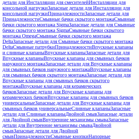
детали для Инсталляции для смесителей
Инсталляции для
консольной нагрузки
Запасные детали для Инсталляции для
консольной нагрузки
Принадлежности
Запасные детали для
Принадлежности
Смывные бачки скрытого монтажа
Смывные
бачки скрытого монтажа Sigma
Запасные детали для Смывные
бачки скрытого монтажа Sigma
Смывные бачки скрытого
монтажа Omega
Смывные бачки скрытого монтажа
Delta
Запасные детали для Смывные бачки скрытого монтажа
Delta
Смывные патрубки
Принадлежности
Впускные клапаны
и сливные клапаны
Впускные клапаны
Запасные детали для
Впускные клапаны
Впускные клапаны для смывных бачков
наружного монтажа
Запасные детали для Впускные клапаны
для смывных бачков наружного монтажа
Впускные клапаны
для смывных бачков скрытого монтажа
Запасные детали для
Впускные клапаны для смывных бачков скрытого
монтажа
Впускные клапаны для керамических
бачков
Запасные детали для Впускные клапаны для
керамических бачков
Впускные клапаны для смывных бачков
универсальные
Запасные детали для Впускные клапаны для
смывных бачков универсальные
Сливные клапаны
Запасные
детали для Сливные клапаны
Двойной смыв
Запасные детали
для Двойной смыв
Внутренние механизмы смыва
Запасные
детали для Внутренние механизмы смыва
Двойной
смыв
Запасные детали для Двойной
смыв
Принадлежности
Смывные кнопки
Напорные