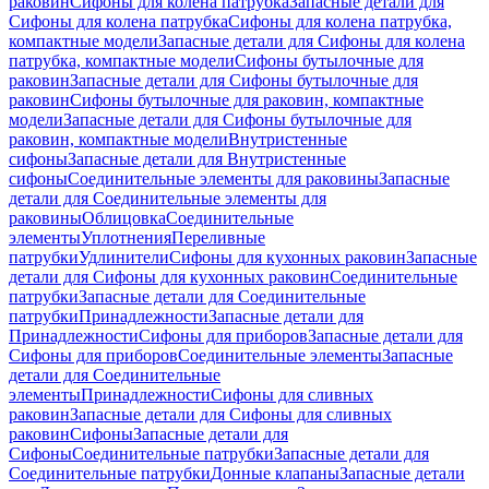
раковин
Сифоны для колена патрубка
Запасные детали для
Сифоны для колена патрубка
Сифоны для колена патрубка,
компактные модели
Запасные детали для Сифоны для колена
патрубка, компактные модели
Сифоны бутылочные для
раковин
Запасные детали для Сифоны бутылочные для
раковин
Сифоны бутылочные для раковин, компактные
модели
Запасные детали для Сифоны бутылочные для
раковин, компактные модели
Внутристенные
сифоны
Запасные детали для Внутристенные
сифоны
Соединительные элементы для раковины
Запасные
детали для Соединительные элементы для
раковины
Облицовка
Соединительные
элементы
Уплотнения
Переливные
патрубки
Удлинители
Сифоны для кухонных раковин
Запасные
детали для Сифоны для кухонных раковин
Соединительные
патрубки
Запасные детали для Соединительные
патрубки
Принадлежности
Запасные детали для
Принадлежности
Сифоны для приборов
Запасные детали для
Сифоны для приборов
Соединительные элементы
Запасные
детали для Соединительные
элементы
Принадлежности
Сифоны для сливных
раковин
Запасные детали для Сифоны для сливных
раковин
Сифоны
Запасные детали для
Сифоны
Соединительные патрубки
Запасные детали для
Соединительные патрубки
Донные клапаны
Запасные детали