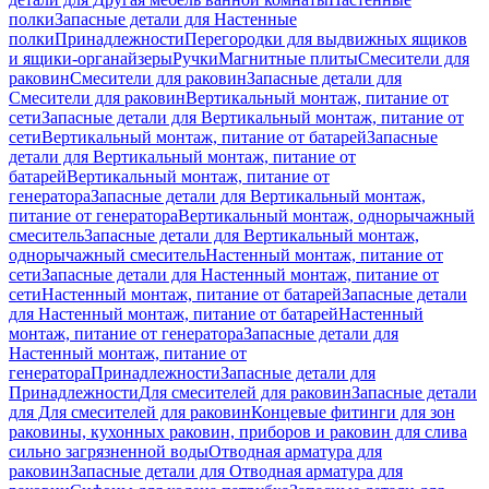
полки
Запасные детали для Настенные
полки
Принадлежности
Перегородки для выдвижных ящиков
и ящики-органайзеры
Ручки
Магнитные плиты
Смесители для
раковин
Смесители для раковин
Запасные детали для
Смесители для раковин
Вертикальный монтаж, питание от
сети
Запасные детали для Вертикальный монтаж, питание от
сети
Вертикальный монтаж, питание от батарей
Запасные
детали для Вертикальный монтаж, питание от
батарей
Вертикальный монтаж, питание от
генератора
Запасные детали для Вертикальный монтаж,
питание от генератора
Вертикальный монтаж, однорычажный
смеситель
Запасные детали для Вертикальный монтаж,
однорычажный смеситель
Настенный монтаж, питание от
сети
Запасные детали для Настенный монтаж, питание от
сети
Настенный монтаж, питание от батарей
Запасные детали
для Настенный монтаж, питание от батарей
Настенный
монтаж, питание от генератора
Запасные детали для
Настенный монтаж, питание от
генератора
Принадлежности
Запасные детали для
Принадлежности
Для смесителей для раковин
Запасные детали
для Для смесителей для раковин
Концевые фитинги для зон
раковины, кухонных раковин, приборов и раковин для слива
сильно загрязненной воды
Отводная арматура для
раковин
Запасные детали для Отводная арматура для