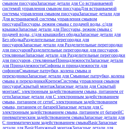
смывом писсуара
Запасные детали для Со встраиваемой
системой управления смывом писсуара
Для встраиваемой
системы управления смывом писсуара
Запасные детали для
Для встраиваемой системы управления смывом
писсуара
Писсуары, режим смыва с подачей воды, с/для
крышки
Запасные детали для Писсуары, режим смыва с
подачей воды, с/для крышки
Без ободка
Запасные детали для
Без ободка
Разделительные перегородки для
писсуаров
Запасные детали для Разделительные перегородки
для писсуаров
Разделительные перегородки для писсуаров,
стеклянные
Запасные детали для Разделительные перегородки
для писсуаров, стеклянные
Принадлежности
Запасные детали
для Принадлежности
Сифоны и принадлежности для
сифонов
Смывные патрубки, колена смыва и
переходники
Запасные детали для Смывные патрубки, колена
смыва и переходники
Крепеж
Системы управления смывом
писсуара
Скрытый монтаж
Запасные детали для Скрытый
монтаж
С электронным задействованием смыва, питанием от
сети
Запасные детали для С электронным задействованием
смыва, питанием от сети
С электронным задействованием
смыва, питанием от батарей
Запасные детали для С
электронным задействованием смыва, питанием от батарей
С
пневматическим задействованием смыва
Запасные детали для
С пневматическим задействованием смыва
Basic
Запасные
детали для Basic
Наружный монтаж
Запасные детали для