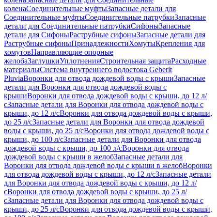
колена
Соединительные муфты
Запасные детали для
Соединительные муфты
Соединительные патрубки
Запасные
детали для Соединительные патрубки
Сифоны
Запасные
детали для Сифоны
Раструбные сифоны
Запасные детали для
Раструбные сифоны
Принадлежности
Хомуты
Крепления для
хомутов
Направляющие опорные
желоба
Заглушки
Уплотнения
Строительная защита
Расходные
материалы
Система внутреннего водостока Geberit
Pluvia
Воронки для отвода дождевой воды с крыши
Запасные
детали для Воронки для отвода дождевой воды с
крыши
Воронки для отвода дождевой воды с крыши, до 12 л/
с
Запасные детали для Воронки для отвода дождевой воды с
крыши, до 12 л/с
Воронки для отвода дождевой воды с крыши,
до 25 л/с
Запасные детали для Воронки для отвода дождевой
воды с крыши, до 25 л/с
Воронки для отвода дождевой воды с
крыши, до 100 л/с
Запасные детали для Воронки для отвода
дождевой воды с крыши, до 100 л/с
Воронки для отвода
дождевой воды с крыши в желоб
Запасные детали для
Воронки для отвода дождевой воды с крыши в желоб
Воронки
для отвода дождевой воды с крыши, до 12 л/с
Запасные детали
для Воронки для отвода дождевой воды с крыши, до 12 л/
с
Воронки для отвода дождевой воды с крыши, до 25 л/
с
Запасные детали для Воронки для отвода дождевой воды с
крыши, до 25 л/с
Воронки для отвода дождевой воды с крыши,