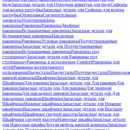
биде
Запасные детали для Отводная арматура для биде
Сифоны
для колена патрубка
Запасные детали для Сифоны для колена
патрубка
Облицовка
Соединительные
элементы
Уплотнения
Зона
раковины
Раковины
Раковины
Двойные
раковины
Встраиваемые раковины
Запасные детали для
Встраиваемые раковины
Накладные
раковины
Раковины
Угловые раковины
Полувстраиваемые
раковины
Запасные детали для Полувстраиваемые
раковины
Встраиваемые раковины
Раковины под
столешницу
Запасные детали для Раковины под
столешницу
Раковины в исполнении Comfort
Pаковины для
детей
Раковины коллективного
пользования
Пьедесталы
Пьедесталы
Полупьедесталы
Принадлеж
ванной комнаты
Шкафчики
Запасные детали для
Шкафчики
Для раковин
Запасные детали для Для раковин
Для
раковин
Запасные детали для Для раковин
Для двойной
раковины
Для накладных pаковин
Запасные детали для Для
накладных pаковин
Шкафчики
Запасные детали для
Шкафчики
Нижние шкафчики
Запасные детали для Нижние
шкафчики
Высокие шкафчики
Запасные детали для Высокие
шкафчики
Шкафчики средней высоты
Запасные детали для
Шкафчики средней высоты
Навесные шкафы
Запасные детали
для Навесные шкафы
Другая мебель ванной комнаты
Запасные
детали для Другая мебель ванной комнаты
Настенные