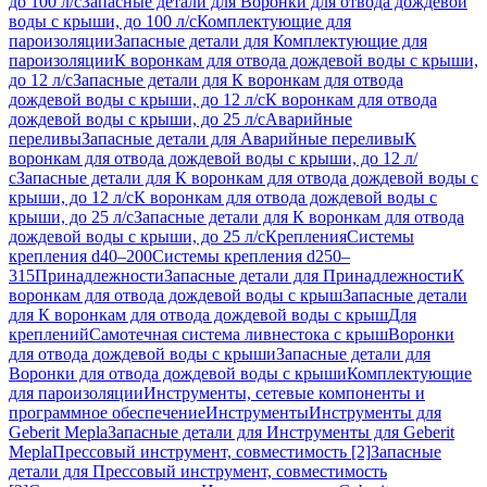
до 100 л/с
Запасные детали для Воронки для отвода дождевой
воды с крыши, до 100 л/с
Комплектующие для
пароизоляции
Запасные детали для Комплектующие для
пароизоляции
К воронкам для отвода дождевой воды с крыши,
до 12 л/с
Запасные детали для К воронкам для отвода
дождевой воды с крыши, до 12 л/с
К воронкам для отвода
дождевой воды с крыши, до 25 л/с
Аварийные
переливы
Запасные детали для Аварийные переливы
К
воронкам для отвода дождевой воды с крыши, до 12 л/
с
Запасные детали для К воронкам для отвода дождевой воды с
крыши, до 12 л/с
К воронкам для отвода дождевой воды с
крыши, до 25 л/с
Запасные детали для К воронкам для отвода
дождевой воды с крыши, до 25 л/с
Крепления
Системы
крепления d40–200
Системы крепления d250–
315
Принадлежности
Запасные детали для Принадлежности
К
воронкам для отвода дождевой воды с крыш
Запасные детали
для К воронкам для отвода дождевой воды с крыш
Для
креплений
Самотечная система ливнестока с крыш
Воронки
для отвода дождевой воды с крыши
Запасные детали для
Воронки для отвода дождевой воды с крыши
Комплектующие
для пароизоляции
Инструменты, сетевые компоненты и
программное обеспечение
Инструменты
Инструменты для
Geberit Mepla
Запасные детали для Инструменты для Geberit
Mepla
Прессовый инструмент, совместимость [2]
Запасные
детали для Прессовый инструмент, совместимость