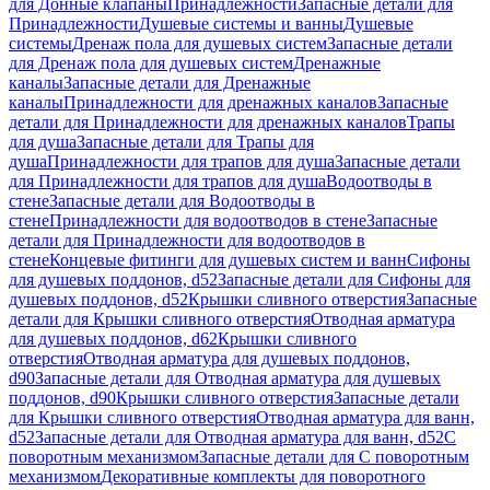
для Донные клапаны
Принадлежности
Запасные детали для
Принадлежности
Душевые системы и ванны
Душевые
системы
Дренаж пола для душевых систем
Запасные детали
для Дренаж пола для душевых систем
Дренажные
каналы
Запасные детали для Дренажные
каналы
Принадлежности для дренажных каналов
Запасные
детали для Принадлежности для дренажных каналов
Трапы
для душа
Запасные детали для Трапы для
душа
Принадлежности для трапов для душа
Запасные детали
для Принадлежности для трапов для душа
Водоотводы в
стене
Запасные детали для Водоотводы в
стене
Принадлежности для водоотводов в стене
Запасные
детали для Принадлежности для водоотводов в
стене
Концевые фитинги для душевых систем и ванн
Сифоны
для душевых поддонов, d52
Запасные детали для Сифоны для
душевых поддонов, d52
Крышки сливного отверстия
Запасные
детали для Крышки сливного отверстия
Отводная арматура
для душевых поддонов, d62
Крышки сливного
отверстия
Отводная арматура для душевых поддонов,
d90
Запасные детали для Отводная арматура для душевых
поддонов, d90
Крышки сливного отверстия
Запасные детали
для Крышки сливного отверстия
Отводная арматура для ванн,
d52
Запасные детали для Отводная арматура для ванн, d52
С
поворотным механизмом
Запасные детали для С поворотным
механизмом
Декоративные комплекты для поворотного