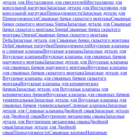
детали для Инсталляции для смесителей
Инсталляции для
консольной нагрузки
Запасные детали для Инсталляции для
консольной нагрузки
Принадлежности
Запасные детали для
Принадлежности
Смывные бачки скрытого монтажа
Смывные
бачки скрытого монтажа Sigma
Запасные детали для Смывные
бачки скрытого монтажа Sigma
Смывные бачки скрытого
монтажа Omega
Смывные бачки скрытого монтажа
Delta
Запасные детали для Смывные бачки скрытого монтажа
Delta
Смывные патрубки
Принадлежности
Впускные клапаны
и сливные клапаны
Впускные клапаны
Запасные детали для
Впускные клапаны
Впускные клапаны для смывных бачков
наружного монтажа
Запасные детали для Впускные клапаны
для смывных бачков наружного монтажа
Впускные клапаны
для смывных бачков скрытого монтажа
Запасные детали для
Впускные клапаны для смывных бачков скрытого
монтажа
Впускные клапаны для керамических
бачков
Запасные детали для Впускные клапаны для
керамических бачков
Впускные клапаны для смывных бачков
универсальные
Запасные детали для Впускные клапаны для
смывных бачков универсальные
Сливные клапаны
Запасные
детали для Сливные клапаны
Двойной смыв
Запасные детали
для Двойной смыв
Внутренние механизмы смыва
Запасные
детали для Внутренние механизмы смыва
Двойной
смыв
Запасные детали для Двойной
смыв
Принадлежности
Смывные кнопки
Напорные