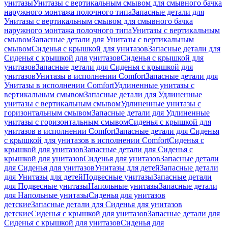
унитазы
Унитазы с вертикальным смывом для смывного бачка
наружного монтажа полочного типа
Запасные детали для
Унитазы с вертикальным смывом для смывного бачка
наружного монтажа полочного типа
Унитазы с вертикальным
смывом
Запасные детали для Унитазы с вертикальным
смывом
Сиденья с крышкой для унитазов
Запасные детали для
Сиденья с крышкой для унитазов
Сиденья с крышкой для
унитазов
Запасные детали для Сиденья с крышкой для
унитазов
Унитазы в исполнении Comfort
Запасные детали для
Унитазы в исполнении Comfort
Удлиненные унитазы с
вертикальным смывом
Запасные детали для Удлиненные
унитазы с вертикальным смывом
Удлиненные унитазы с
горизонтальным смывом
Запасные детали для Удлиненные
унитазы с горизонтальным смывом
Сиденья с крышкой для
унитазов в исполнении Comfort
Запасные детали для Сиденья
с крышкой для унитазов в исполнении Comfort
Сиденья с
крышкой для унитазов
Запасные детали для Сиденья с
крышкой для унитазов
Сиденья для унитазов
Запасные детали
для Сиденья для унитазов
Унитазы для детей
Запасные детали
для Унитазы для детей
Подвесные унитазы
Запасные детали
для Подвесные унитазы
Напольные унитазы
Запасные детали
для Напольные унитазы
Сиденья для унитазов
детские
Запасные детали для Сиденья для унитазов
детские
Сиденья с крышкой для унитазов
Запасные детали для
Сиденья с крышкой для унитазов
Сиденья для