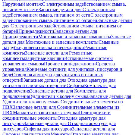
Наружный монтаж
С электронным задействованием смыва,
питанием от сети
Запасные детали для С электронным
задействованием смыва, питанием от сети
С электронным
задействованием смыва, питанием от батарей
Запасные детали
для С электронным задействованием смыва, питанием от
батарей
Принадлежности
Запасные детали для
Принадлежности
Монтажные и запасные комплекты
Запасные
детали для Монтажные и запасные комплекты
Смывные
патрубки, колена смыва и переходники
Ремонтные
комплекты
Запасные детали для Ремонтные
комплекты
Защитные крышки
Встраиваемые системы
управления смывом
Прочие принадлежности
Средства
управления
Концевые фитинги для унитазов, писсуаров и
биде
Отводная арматура для унитазов и сливных
отверстий
Запасные детали для Отводная арматура для
унитазов и сливных отверстий
Сифоны
Комплекты для
подключения
Запасные детали для Комплекты для
подключения
Удлинители к колену смыва
Запасные детали для
Удлинители к колену смыва
Соединительные элементы из
ПВХ
Запасные детали для Соединительные элементы из
ПВХ
Манжеты и защитные заглушки
Переходники и
соединительные элементы
Отводная арматура для
писсуаров
Запасные детали для Отводная арматура для
писсуаров
Cифоны для писсуаров
Запасные детали для
Cифоны для писсуаров
Манжеты
Отводная арматура для