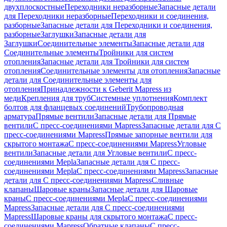
двухплоскостные
Переходники неразборные
Запасные детали
для Переходники неразборные
Переходники и соединения,
разборные
Запасные детали для Переходники и соединения,
разборные
Заглушки
Запасные детали для
Заглушки
Соединительные элементы
Запасные детали для
Соединительные элементы
Тройники для систем
отопления
Запасные детали для Тройники для систем
отопления
Соединительные элементы для отопления
Запасные
детали для Соединительные элементы для
отопления
Принадлежности к Geberit Mapress из
меди
Крепления для труб
Системные уплотнения
Комплект
болтов для фланцевых соединений
Трубопроводная
арматура
Прямые вентили
Запасные детали для Прямые
вентили
С пресс-соединениями Mapress
Запасные детали для С
пресс-соединениями Mapress
Прямые запорные вентили для
скрытого монтажа
С пресс-соединениями Mapress
Угловые
вентили
Запасные детали для Угловые вентили
С пресс-
соединениями Mepla
Запасные детали для С пресс-
соединениями Mepla
С пресс-соединениями Mapress
Запасные
детали для С пресс-соединениями Mapress
Сливные
клапаны
Шаровые краны
Запасные детали для Шаровые
краны
С пресс-соединениями Mepla
С пресс-соединениями
Mapress
Запасные детали для С пресс-соединениями
Mapress
Шаровые краны для скрытого монтажа
С пресс-
соединениями Mapress
Обратные клапаны
С пресс-