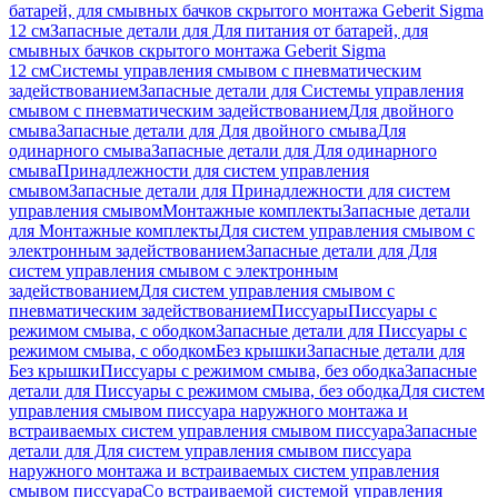
батарей, для смывных бачков скрытого монтажа Geberit Sigma
12 см
Запасные детали для Для питания от батарей, для
смывных бачков скрытого монтажа Geberit Sigma
12 см
Системы управления смывом с пневматическим
задействованием
Запасные детали для Системы управления
смывом с пневматическим задействованием
Для двойного
смыва
Запасные детали для Для двойного смыва
Для
одинарного смыва
Запасные детали для Для одинарного
смыва
Принадлежности для систем управления
смывом
Запасные детали для Принадлежности для систем
управления смывом
Монтажные комплекты
Запасные детали
для Монтажные комплекты
Для систем управления смывом с
электронным задействованием
Запасные детали для Для
систем управления смывом с электронным
задействованием
Для систем управления смывом с
пневматическим задействованием
Писсуары
Писсуары с
режимом смыва, с ободком
Запасные детали для Писсуары с
режимом смыва, с ободком
Без крышки
Запасные детали для
Без крышки
Писсуары с режимом смыва, без ободка
Запасные
детали для Писсуары с режимом смыва, без ободка
Для систем
управления смывом писсуара наружного монтажа и
встраиваемых систем управления смывом писсуара
Запасные
детали для Для систем управления смывом писсуара
наружного монтажа и встраиваемых систем управления
смывом писсуара
Со встраиваемой системой управления