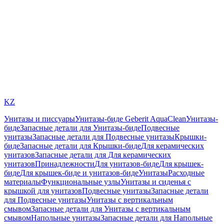
KZ
Унитазы и писсуары
Унитазы-биде Geberit AquaClean
Унитазы-
биде
Запасные детали для Унитазы-биде
Подвесные
унитазы
Запасные детали для Подвесные унитазы
Крышки-
биде
Запасные детали для Крышки-биде
Для керамических
унитазов
Запасные детали для Для керамических
унитазов
Принадлежности
Для унитазов-биде
Для крышек-
биде
Для крышек-биде и унитазов-биде
Унитазы
Расходные
материалы
Функциональные узлы
Унитазы и сиденья с
крышкой для унитазов
Подвесные унитазы
Запасные детали
для Подвесные унитазы
Унитазы с вертикальным
смывом
Запасные детали для Унитазы с вертикальным
смывом
Напольные унитазы
Запасные детали для Напольные