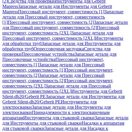
[2]
Средства для проверки
Инструменты для Geberit
Mapress
Запасные детали для Инструменты для Geberit
Mapress
Прессовый инструмент, совместимость [1]
Запасные
детали для Прессовый инструмент, совместимость
[1]
Прессовый инструмент, совместимость [2]
Запасные детали
для Прессовый инструмент, совместимость [2]
Прессовый
инструмент, совместимость [2XL]
Запасные детали для
Прессовый инструмент, совместимость [2XL]
Инструменты
для обработки труб
Запасные детали для Инструменты для
обработки труб
Опрессовочная заглушка
Средства для
проверки
Прессовочные устройства
Запасные детали для
Прессовочные устройства
Прессовый инструмент,
совместимость [1]
Запасные детали для Прессовый
инструмент, совместимость [1]
Прессовый инструмент,
совместимость [2]
Запасные детали для Прессовый
инструмент, совместимость [2]
Прессовый инструмент,
совместимость [2XL]
Запасные детали для Прессовый
инструмент, совместимость [2XL]
Инструменты для Geberit
Silent-db20/Geberit PE
Запасные детали для Инструменты для
Geberit Silent-db20/Geberit PE
Инструменты для
электросварки
Запасные детали для Инструменты для
электросварки
Принадлежности к электросварочным
аппаратам
Инструменты для стыковой сварки
Запасные детали
для Инструменты для стыковой сварки
Насадки к аппаратам
для стыковой сварки
Запасные детали для Насадки к