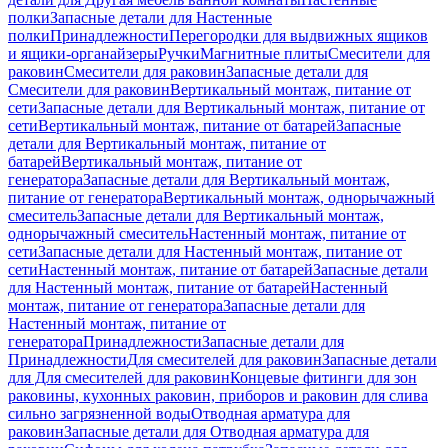
полки
Запасные детали для Настенные
полки
Принадлежности
Перегородки для выдвижных ящиков
и ящики-органайзеры
Ручки
Магнитные плиты
Смесители для
раковин
Смесители для раковин
Запасные детали для
Смесители для раковин
Вертикальный монтаж, питание от
сети
Запасные детали для Вертикальный монтаж, питание от
сети
Вертикальный монтаж, питание от батарей
Запасные
детали для Вертикальный монтаж, питание от
батарей
Вертикальный монтаж, питание от
генератора
Запасные детали для Вертикальный монтаж,
питание от генератора
Вертикальный монтаж, однорычажный
смеситель
Запасные детали для Вертикальный монтаж,
однорычажный смеситель
Настенный монтаж, питание от
сети
Запасные детали для Настенный монтаж, питание от
сети
Настенный монтаж, питание от батарей
Запасные детали
для Настенный монтаж, питание от батарей
Настенный
монтаж, питание от генератора
Запасные детали для
Настенный монтаж, питание от
генератора
Принадлежности
Запасные детали для
Принадлежности
Для смесителей для раковин
Запасные детали
для Для смесителей для раковин
Концевые фитинги для зон
раковины, кухонных раковин, приборов и раковин для слива
сильно загрязненной воды
Отводная арматура для
раковин
Запасные детали для Отводная арматура для