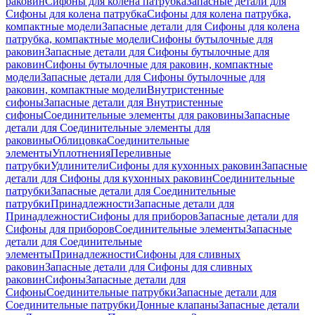
раковин
Сифоны для колена патрубка
Запасные детали для
Сифоны для колена патрубка
Сифоны для колена патрубка,
компактные модели
Запасные детали для Сифоны для колена
патрубка, компактные модели
Сифоны бутылочные для
раковин
Запасные детали для Сифоны бутылочные для
раковин
Сифоны бутылочные для раковин, компактные
модели
Запасные детали для Сифоны бутылочные для
раковин, компактные модели
Внутристенные
сифоны
Запасные детали для Внутристенные
сифоны
Соединительные элементы для раковины
Запасные
детали для Соединительные элементы для
раковины
Облицовка
Соединительные
элементы
Уплотнения
Переливные
патрубки
Удлинители
Сифоны для кухонных раковин
Запасные
детали для Сифоны для кухонных раковин
Соединительные
патрубки
Запасные детали для Соединительные
патрубки
Принадлежности
Запасные детали для
Принадлежности
Сифоны для приборов
Запасные детали для
Сифоны для приборов
Соединительные элементы
Запасные
детали для Соединительные
элементы
Принадлежности
Сифоны для сливных
раковин
Запасные детали для Сифоны для сливных
раковин
Сифоны
Запасные детали для
Сифоны
Соединительные патрубки
Запасные детали для
Соединительные патрубки
Донные клапаны
Запасные детали