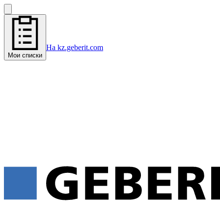
На kz.geberit.com
Мои списки