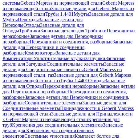
системы
Geberit Mapress из нержавеющей стали
Geberit Mapress
из нержавеющей стали
Запасные детали для Geberit Mapress из
нержавеющей стали
Трубы 1.4401
Муфты
Запасные детали для
Муфты
Переходы
Запасные детали для
Переходы
Отводы
Запасные детали для
Отводы
Тройники
Запасные детали для Тройники
Переходники
неразборные
Запасные детали для Переходники
неразборные
Переходники и соединения, разборные
Запасные
детали для Переходники и соединения,
разборные
Компенсаторы
Запасные детали для
Компенсаторы
Уплотнительные втулки
Заглушки
Запасные
детали для Заглушки
Соединительные элементы
Запасные
детали для Соединительные элементы
Geberit Mapress из
нержавеющей стали, газ
Запасные детали для Geberit Mapress
из нержавеющей стали, газ
Трубы 1.4401
Отводы
Запасные
детали для Отводы
Переходники неразборные
Запасные детали
для Переходники неразборные
Переходники и соединения,
разборные
Запасные детали для Переходники и соединения,
разборные
Соединительные элементы
Запасные детали для
Соединительные элементы
Принадлежности к Geberit Mapress
из нержавеющей стали
Запасные детали для Принадлежности
к Geberit Mapress из нержавеющей стали
Крепления для
труб
Крепления для соединительных элементов
Запасные
детали для Крепления для соединительных
элементов
Системные уплотнения
Комплект болтов для