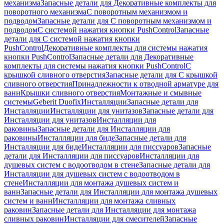
механизма
Запасные детали для Декоративные комплекты для
поворотного механизма
С поворотным механизмом и
подводом
Запасные детали для С поворотным механизмом и
подводом
С системой нажатия кнопки PushControl
Запасные
детали для С системой нажатия кнопки
PushControl
Декоративные комплекты для системы нажатия
кнопки PushControl
Запасные детали для Декоративные
комплекты для системы нажатия кнопки PushControl
С
крышкой сливного отверстия
Запасные детали для С крышкой
сливного отверстия
Принадлежности к отводной арматуре для
ванн
Крышки сливного отверстия
Монтажные и смывные
системы
Geberit Duofix
Инсталляции
Запасные детали для
Инсталляции
Инсталляции для унитазов
Запасные детали для
Инсталляции для унитазов
Инсталляции для
раковины
Запасные детали для Инсталляции для
раковины
Инсталляции для биде
Запасные детали для
Инсталляции для биде
Инсталляции для писсуаров
Запасные
детали для Инсталляции для писсуаров
Инсталляции для
душевых систем с водоотводом в стене
Запасные детали для
Инсталляции для душевых систем с водоотводом в
стене
Инсталляции для монтажа душевых систем и
ванн
Запасные детали для Инсталляции для монтажа душевых
систем и ванн
Инсталляции для монтажа сливных
раковин
Запасные детали для Инсталляции для монтажа
сливных раковин
Инсталляции для смесителей
Запасные