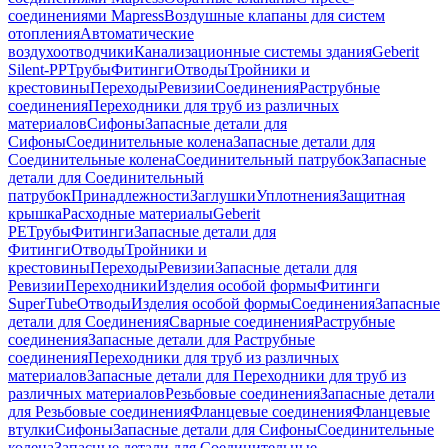
соединениями Mapress
Воздушные клапаны для систем
отопления
Автоматические
воздухоотводчики
Канализационные системы здания
Geberit
Silent-PP
Трубы
Фитинги
Отводы
Тройники и
крестовины
Переходы
Ревизии
Соединения
Раструбные
соединения
Переходники для труб из различных
материалов
Сифоны
Запасные детали для
Сифоны
Соединительные колена
Запасные детали для
Соединительные колена
Соединительный патрубок
Запасные
детали для Соединительный
патрубок
Принадлежности
Заглушки
Уплотнения
Защитная
крышка
Расходные материалы
Geberit
PE
Трубы
Фитинги
Запасные детали для
Фитинги
Отводы
Тройники и
крестовины
Переходы
Ревизии
Запасные детали для
Ревизии
Переходники
Изделия особой формы
Фитинги
SuperTube
Отводы
Изделия особой формы
Соединения
Запасные
детали для Соединения
Сварные соединения
Раструбные
соединения
Запасные детали для Раструбные
соединения
Переходники для труб из различных
материалов
Запасные детали для Переходники для труб из
различных материалов
Резьбовые соединения
Запасные детали
для Резьбовые соединения
Фланцевые соединения
Фланцевые
втулки
Сифоны
Запасные детали для Сифоны
Соединительные
колена
Запасные детали для Соединительные