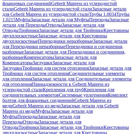
фланцевых соединений
Geberit Mapress из углеродистой
стали
Geberit Mapress из углеродистой стали
Запасные детали
для Geberit Mapress из углеродистой стали
Трубы 1.0034
Трубы
1.0215
Муфты
Запасные детали для Муфты
Переходы
Запасные
детали для Переходы
Отводы
Запасные детали для
Отводы
Тройники
Запасные детали для Тройники
Крестовины
двухплоскостные
Запасные детали для Крестовины
двухплоскостные
Переходники неразборные
Запасные детали
для Переходники неразборные
Переходники и соединения,
разборные
Запасные детали для Переходники и соединения,
разборные
Компенсаторы
Запасные детали для
Компенсаторы
Заглушки
Запасные детали для
Заглушки
Тройники для систем отопления
Запасные детали для
Тройники для систем отопления
Соединительные элементы
для отопления
Запасные детали для Соединительные элементы
для отопления
Принадлежности к Geberit Mapress из
углеродистой стали
Крепления для труб
Крепления для
соединительных элементов
Системные уплотнения
Комплект
болтов для фланцевых соединений
Geberit Mapress из
меди
Geberit Mapress из меди
Запасные детали для Geberit
Mapress из меди
Муфты
Запасные детали для
Муфты
Переходы
Запасные детали для
Переходы
Отводы
Запасные детали для
Отводы
Тройники
Запасные детали для Тройники
Крестовины
двухплоскостные
Запасные детали для Крестовины