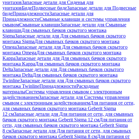
унитазов
Запасные детали для Сиденья для
унитазов
Биде
Подвесные биде
Запасные детали для Подвесные
биде
Принадлежности
Запасные детали для
Принадлежности
Смывные клавиши и системы управления
смывом
Смывные клавиши
Запасные детали для Смывные
клавиши
Для смывных бачков скрытого монтажа
Sigma
Запасные детали для Для смывных бачков скрытого
монтажа Sigma
Для смывных бачков скрытого монтажа
Omega
Запасные детали для Для смывных бачков скрытого
монтажа Omega
Для смывных бачков скрытого монтажа
Kappa
Запасные детали для Для смывных бачков скрытого
монтажа Kappa
Для смывных бачков скрытого монтажа
Delta
Запасные детали для Для смывных бачков скрытого
монтажа Delta
Для смывных бачков скрытого монтажа
Twinline
Запасные детали для Для смывных бачков скрытого
монтажа Twinline
Принадлежности
Расходные
материалы
Системы управления смывом с электронным
задействованием
Запасные детали для Системы управления
смывом с электронным задействованием
Для питания от сети,
для смывных бачков скрытого монтажа Geberit Sigma
12 см
Запасные детали для Для питания от сети, для смывных
бачков скрытого монтажа Geberit Sigma 12 см
Для питания от
сети, для смывных бачков скрытого монтажа Geberit Sigma
8 см
Запасные детали для Для питания от сети, для смывных
бачков скрытого монтажа Geberit Sigma 8 см
Для питания от