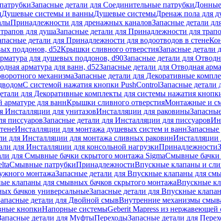
патрубки
Запасные детали для Соединительные патрубки
Донные
и
Душевые системы и ванны
Душевые системы
Дренаж пола для 
алы
Принадлежности для дренажных каналов
Запасные детали дл
трапов для душа
Запасные детали для Принадлежности для трапо
апасные детали для Принадлежности для водоотводов в стене
Кон
вых поддонов, d52
Крышки сливного отверстия
Запасные детали 
рматура для душевых поддонов, d90
Запасные детали для Отводн
одная арматура для ванн, d52
Запасные детали для Отводная арма
оворотного механизма
Запасные детали для Декоративные компл
дводом
С системой нажатия кнопки PushControl
Запасные детали 
етали для Декоративные комплекты для системы нажатия кнопки
 арматуре для ванн
Крышки сливного отверстия
Монтажные и с
я Инсталляции для унитазов
Инсталляции для раковины
Запасные
ля писсуаров
Запасные детали для Инсталляции для писсуаров
Ин
стене
Инсталляции для монтажа душевых систем и ванн
Запасные 
ли для Инсталляции для монтажа сливных раковин
Инсталляции 
али для Инсталляции для консольной нагрузки
Принадлежности
али для Смывные бачки скрытого монтажа Sigma
Смывные бачки
lta
Смывные патрубки
Принадлежности
Впускные клапаны и сл
ружного монтажа
Запасные детали для Впускные клапаны для см
ные клапаны для смывных бачков скрытого монтажа
Впускные кл
ых бачков универсальные
Запасные детали для Впускные клапа
Запасные детали для Двойной смыв
Внутренние механизмы смыв
ные кнопки
Напорные системы
Geberit Mapress из нержавеющей 
Запасные детали для Муфты
Переходы
Запасные детали для Пере