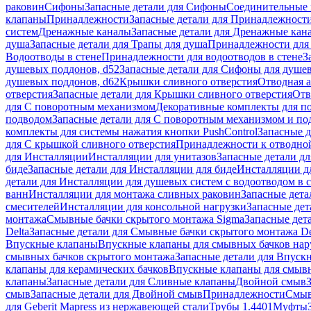
раковин
Сифоны
Запасные детали для Сифоны
Соединительные 
клапаны
Принадлежности
Запасные детали для Принадлежност
систем
Дренажные каналы
Запасные детали для Дренажные кан
душа
Запасные детали для Трапы для душа
Принадлежности для 
Водоотводы в стене
Принадлежности для водоотводов в стене
З
душевых поддонов, d52
Запасные детали для Сифоны для душе
душевых поддонов, d62
Крышки сливного отверстия
Отводная а
отверстия
Запасные детали для Крышки сливного отверстия
Отв
для С поворотным механизмом
Декоративные комплекты для п
подводом
Запасные детали для С поворотным механизмом и по
комплекты для системы нажатия кнопки PushControl
Запасные д
для С крышкой сливного отверстия
Принадлежности к отводной
для Инсталляции
Инсталляции для унитазов
Запасные детали дл
биде
Запасные детали для Инсталляции для биде
Инсталляции д
детали для Инсталляции для душевых систем с водоотводом в 
ванн
Инсталляции для монтажа сливных раковин
Запасные дета
смесителей
Инсталляции для консольной нагрузки
Запасные дет
монтажа
Смывные бачки скрытого монтажа Sigma
Запасные дет
Delta
Запасные детали для Смывные бачки скрытого монтажа De
Впускные клапаны
Впускные клапаны для смывных бачков на
смывных бачков скрытого монтажа
Запасные детали для Впуск
клапаны для керамических бачков
Впускные клапаны для смывн
клапаны
Запасные детали для Сливные клапаны
Двойной смыв
смыв
Запасные детали для Двойной смыв
Принадлежности
Смыв
для Geberit Mapress из нержавеющей стали
Трубы 1.4401
Муфты