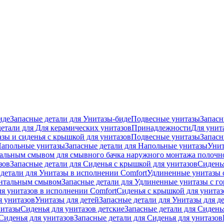
иде
Запасные детали для Унитазы-биде
Подвесные унитазы
Запасн
детали для Для керамических унитазов
Принадлежности
Для унит
зы и сиденья с крышкой для унитазов
Подвесные унитазы
Запасн
апольные унитазы
Запасные детали для Напольные унитазы
Унит
кальным смывом для смывного бачка наружного монтажа полочн
зов
Запасные детали для Сиденья с крышкой для унитазов
Сидень
детали для Унитазы в исполнении Comfort
Удлиненные унитазы 
онтальным смывом
Запасные детали для Удлиненные унитазы с 
ля унитазов в исполнении Comfort
Сиденья с крышкой для унитаз
я унитазов
Унитазы для детей
Запасные детали для Унитазы для д
нитазы
Сиденья для унитазов детские
Запасные детали для Сидень
Сиденья для унитазов
Запасные детали для Сиденья для унитазов