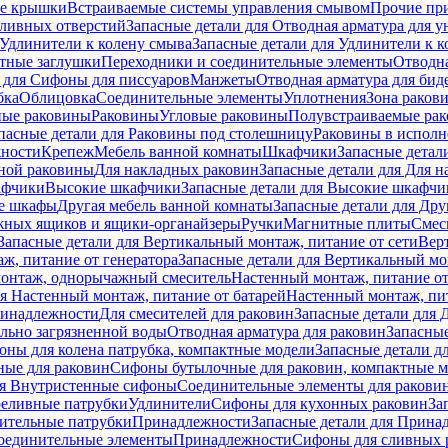
е крышки
Встраиваемые системы управления смывом
Прочие пр
сливных отверстий
Запасные детали для Отводная арматура для у
Удлинители к колену смыва
Запасные детали для Удлинители к 
тные заглушки
Переходники и соединительные элементы
Отводна
 для Cифоны для писсуаров
Манжеты
Отводная арматура для бид
бка
Облицовка
Соединительные элементы
Уплотнения
Зона раков
ные раковины
Раковины
Угловые раковины
Полувстраиваемые ра
пасные детали для Раковины под столешницу
Раковины в исполн
ности
Крепеж
Мебель ванной комнаты
Шкафчики
Запасные детал
ной раковины
Для накладных pаковин
Запасные детали для Для 
афчики
Высокие шкафчики
Запасные детали для Высокие шкафчи
ые шкафы
Другая мебель ванной комнаты
Запасные детали для Дру
жных ящиков и ящики-органайзеры
Ручки
Магнитные плиты
Смес
Запасные детали для Вертикальный монтаж, питание от сети
Вер
ж, питание от генератора
Запасные детали для Вертикальный мо
монтаж, однорычажный смеситель
Настенный монтаж, питание от
ля Настенный монтаж, питание от батарей
Настенный монтаж, пит
ринадлежности
Для смесителей для раковин
Запасные детали для 
ильно загрязненной воды
Отводная арматура для раковин
Запасные
ны для колена патрубка, компактные модели
Запасные детали д
ные для раковин
Сифоны бутылочные для раковин, компактные 
ля Внутристенные сифоны
Соединительные элементы для ракови
еливные патрубки
Удлинители
Сифоны для кухонных раковин
За
нительные патрубки
Принадлежности
Запасные детали для Прина
Соединительные элементы
Принадлежности
Сифоны для сливных 