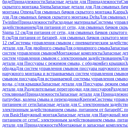
биде
Принадлежности
Запасные детали для Принадлежности
См
скрытого монтажа Sigma
Запасные детали для Для смывных бач
монтажа Omega
Для смывных бачков скрытого монтажа Kappa
З
для Для смывных бачков скрытого монтажа Delta
Для смывных б
Twinline
Принадлежности
Расходные материалы
Системы управл
задействованием
Для питания от сети, для смывных бачков скры
Sigma 12 см
Для питания от сети, для смывных бачков скрытого 
8 см
Для питания от батарей, для смывных бачков скрытого монт
12 см
Системы управления смывом с пневматическим задейств
детали для Для двойного смыва
Для одинарного смыва
Запасные
систем управления смывом
Монтажные комплекты
Запасные де
систем управления смывом с электронным задействованием
Дл
детали для Писсуары с режимом смыва, с ободком
Без крышки
З
ободка
Для систем управления смывом писсуара наружного мон
наружного монтажа и встраиваемых систем управления смыво
смывом писсуара
Для встраиваемой системы управления смыво
воды, с/для крышки
Запасные детали для Писсуары, режим смыв
детали для Разделительные перегородки для писсуаров
Раздели
стеклянные
Принадлежности
Запасные детали для Принадлежн
патрубки, колена смыва и переходники
Крепеж
Системы управл
питанием от сети
Запасные детали для С электронным задейств
электронным задействованием смыва, питанием от батарей
С п
для Basic
Наружный монтаж
Запасные детали для Наружный мо
питанием от сети
С электронным задействованием смыва, питан
детали для Принадлежности
Монтажные и запасные комплекты