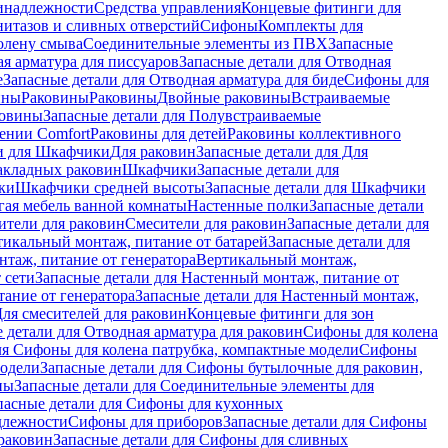
инадлежности
Средства управления
Концевые фитинги для
нитазов и сливных отверстий
Сифоны
Комплекты для
колену смыва
Соединительные элементы из ПВХ
Запасные
я арматура для писсуаров
Запасные детали для Отводная
е
Запасные детали для Отводная арматура для биде
Сифоны для
ины
Раковины
Раковины
Двойные раковины
Встраиваемые
ковины
Запасные детали для Полувстраиваемые
ении Comfort
Pаковины для детей
Раковины коллективного
и для Шкафчики
Для раковин
Запасные детали для Для
накладных pаковин
Шкафчики
Запасные детали для
ки
Шкафчики средней высоты
Запасные детали для Шкафчики
гая мебель ванной комнаты
Настенные полки
Запасные детали
ители для раковин
Смесители для раковин
Запасные детали для
тикальный монтаж, питание от батарей
Запасные детали для
нтаж, питание от генератора
Вертикальный монтаж,
 сети
Запасные детали для Настенный монтаж, питание от
ание от генератора
Запасные детали для Настенный монтаж,
Для смесителей для раковин
Концевые фитинги для зон
 детали для Отводная арматура для раковин
Сифоны для колена
ля Сифоны для колена патрубка, компактные модели
Сифоны
модели
Запасные детали для Сифоны бутылочные для раковин,
ны
Запасные детали для Соединительные элементы для
пасные детали для Сифоны для кухонных
длежности
Сифоны для приборов
Запасные детали для Сифоны
раковин
Запасные детали для Сифоны для сливных