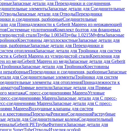
борные
Запасные детали для Переходники и соединения,
единительные элементы
Запасные детали для Соединительные
1
Отводы
Запасные детали для Отводы
Переходники
дники и соединения, разборные
Соединительные
тали для Принадлежности к Geberit Mapress из нержавеющей
нтов
Системные уплотнения
Комплект болтов для фланцевых
углеродистой стали
Трубы 1.0034
Трубы 1.0215
Муфты
Запасные
Тройники
Крестовины двухплоскостные
Запасные детали для
ния, разборные
Запасные детали для Переходники и
систем отопления
Запасные детали для Тройники для систем
ти к Geberit Mapress из углеродистой стали
Крепления для
ess из меди
Geberit Mapress из меди
Запасные детали для Geberit
ы
Тройники
Запасные детали для Тройники
Крестовины
и неразборные
Переходники и соединения, разборные
Запасные
детали для Соединительные элементы
Тройники для систем
Соединительные элементы для отопления
Принадлежности к
 арматура
Прямые вентили
Запасные детали для Прямые
того монтажа
С пресс-соединениями Mapress
Угловые
пресс-соединениями Mapress
Запасные детали для С пресс-
есс-соединениями Mapress
Запасные детали для С пресс-
ниями Mapress
Воздушные клапаны для систем
и и крестовины
Переходы
Ревизии
Соединения
Раструбные
ные детали для Соединительные колена
Соединительный
териалы
Geberit PE
Трубы
Фитинги
Запасные детали для
тинги SuperTube
Отводы
Изделия особой