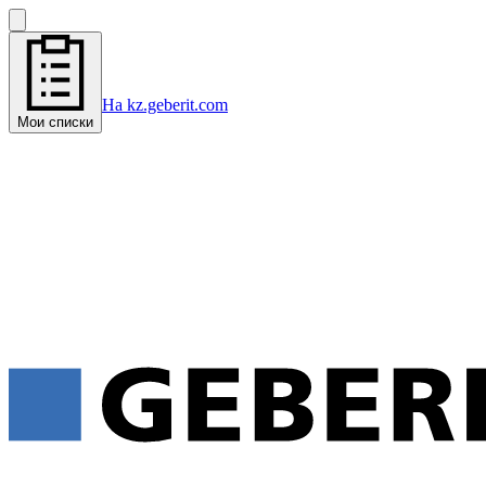
На kz.geberit.com
Мои списки