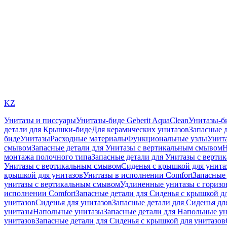
KZ
Унитазы и писсуары
Унитазы-биде Geberit AquaClean
Унитазы-б
детали для Крышки-биде
Для керамических унитазов
Запасные 
биде
Унитазы
Расходные материалы
Функциональные узлы
Унита
смывом
Запасные детали для Унитазы с вертикальным смывом
Н
монтажа полочного типа
Запасные детали для Унитазы с верти
Унитазы с вертикальным смывом
Сиденья с крышкой для унита
крышкой для унитазов
Унитазы в исполнении Comfort
Запасные 
унитазы с вертикальным смывом
Удлиненные унитазы с гориз
исполнении Comfort
Запасные детали для Сиденья с крышкой д
унитазов
Сиденья для унитазов
Запасные детали для Сиденья дл
унитазы
Напольные унитазы
Запасные детали для Напольные у
унитазов
Запасные детали для Сиденья с крышкой для унитазов