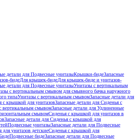
ые детали для Подвесные унитазы
Крышки-биде
Запасные
азов-биде
Для крышек-биде
Для крышек-биде и унитазов-
ые детали для Подвесные унитазы
Унитазы с вертикальным
азы с вертикальным смывом для смывного бачка наружного
ого типа
Унитазы с вертикальным смывом
Запасные детали для
я с крышкой для унитазов
Запасные детали для Сиденья с
с вертикальным смывом
Запасные детали для Удлиненные
горизонтальным смывом
Сиденья с крышкой для унитазов в
ов
Запасные детали для Сиденья с крышкой для
етей
Подвесные унитазы
Запасные детали для Подвесные
я для унитазов детские
Сиденья с крышкой для
Биде
Подвесные биде
Запасные детали для Подвесные