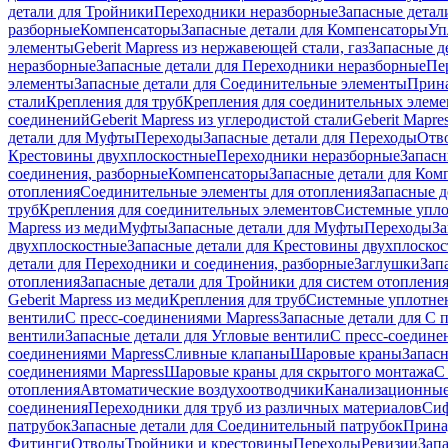
детали для Тройники
Переходники неразборные
Запасные детал
разборные
Компенсаторы
Запасные детали для Компенсаторы
Уп
элементы
Geberit Mapress из нержавеющей стали, газ
Запасные де
неразборные
Запасные детали для Переходники неразборные
Пе
элементы
Запасные детали для Соединительные элементы
Прина
стали
Крепления для труб
Крепления для соединительных элеме
соединений
Geberit Mapress из углеродистой стали
Geberit Mapre
детали для Муфты
Переходы
Запасные детали для Переходы
Отв
Крестовины двухплоскостные
Переходники неразборные
Запасн
соединения, разборные
Компенсаторы
Запасные детали для Ком
отопления
Соединительные элементы для отопления
Запасные д
труб
Крепления для соединительных элементов
Системные упл
Mapress из меди
Муфты
Запасные детали для Муфты
Переходы
За
двухплоскостные
Запасные детали для Крестовины двухплоско
детали для Переходники и соединения, разборные
Заглушки
Зап
отопления
Запасные детали для Тройники для систем отоплени
Geberit Mapress из меди
Крепления для труб
Системные уплотне
вентили
С пресс-соединениями Mapress
Запасные детали для С 
вентили
Запасные детали для Угловые вентили
С пресс-соедине
соединениями Mapress
Сливные клапаны
Шаровые краны
Запас
соединениями Mapress
Шаровые краны для скрытого монтажа
С
отопления
Автоматические воздухоотводчики
Канализационные
соединения
Переходники для труб из различных материалов
Си
патрубок
Запасные детали для Соединительный патрубок
Прина
Фитинги
Отводы
Тройники и крестовины
Переходы
Ревизии
Зап