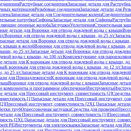
оединения
Раструбные соединения
Запасные детали для Раструбн
ичных материалов
Резьбовые соединения
Запасные детали для Рез
олена
Запасные детали для Соединительные колена
Соединитель
тельные патрубки
Сифоны
Запасные детали для Сифоны
Раструб
ляющие опорные желоба
Заглушки
Уплотнения
Строительная защ
сные детали для Воронки для отвода дождевой воды с крыши
Вор
л/с
Воронки для отвода дождевой воды с крыши, до 25 л/с
Запасны
пасные детали для Воронки для отвода дождевой воды с крыши, 
 с крыши в желоб
Воронки для отвода дождевой воды с крыши, до
ыши, до 25 л/с
Запасные детали для Воронки для отвода дождево
девой воды с крыши, до 100 л/с
Комплектующие для пароизоляц
е детали для К воронкам для отвода дождевой воды с крыши, до 
вы
К воронкам для отвода дождевой воды с крыши, до 12 л/с
Запа
 до 25 л/с
Запасные детали для К воронкам для отвода дождевой 
тали для Принадлежности
К воронкам для отвода дождевой воды
крыш
Воронки для отвода дождевой воды с крыши
Запасные детал
е компоненты и программное обеспечение
Инструменты
Инструм
е детали для Прессовый инструмент, совместимость [2]
Средства
вместимость [1]
Запасные детали для Прессовый инструмент, сов
[2]
Прессовый инструмент, совместимость [2XL]
Запасные детали
ботки труб
Опрессовочная заглушка
Средства для проверки
Прессо
детали для Прессовый инструмент, совместимость [1]
Прессовый 
имость [2XL]
Запасные детали для Прессовый инструмент, совме
erit PE
Инструменты для электросварки
Запасные детали для Ин
и
Запасные детали для Инструменты для стыковой сварки
Насадки