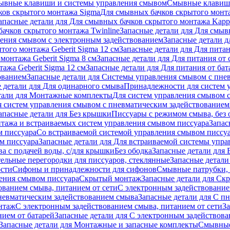
ывные клавиши и системы управления смывом
Смывные клави
ков скрытого монтажа Sigma
Для смывных бачков скрытого монт
апасные детали для Для смывных бачков скрытого монтажа Kapp
ачков скрытого монтажа Twinline
Запасные детали для Для смыв
ения смывом с электронным задействованием
Запасные детали 
того монтажа Geberit Sigma 12 см
Запасные детали для Для питан
монтажа Geberit Sigma 8 см
Запасные детали для Для питания от 
ажа Geberit Sigma 12 см
Запасные детали для Для питания от бат
ованием
Запасные детали для Системы управления смывом с пне
 детали для Для одинарного смыва
Принадлежности для систем 
тали для Монтажные комплекты
Для систем управления смывом 
я систем управления смывом с пневматическим задействованием
апасные детали для Без крышки
Писсуары с режимом смыва, без 
тажа и встраиваемых систем управления смывом писсуара
Запас
м писсуара
Со встраиваемой системой управления смывом писсу
м писсуара
Запасные детали для Для встраиваемой системы упр
а с подачей воды, с/для крышки
Без ободка
Запасные детали для 
тельные перегородки для писсуаров, стеклянные
Запасные детали
ости
Сифоны и принадлежности для сифонов
Смывные патрубки, 
ения смывом писсуара
Скрытый монтаж
Запасные детали для Ск
ованием смыва, питанием от сети
С электронным задействование
невматическим задействованием смыва
Запасные детали для С п
нтаж
С электронным задействованием смыва, питанием от сети
З
ием от батарей
Запасные детали для С электронным задействова
Запасные детали для Монтажные и запасные комплекты
Смывные