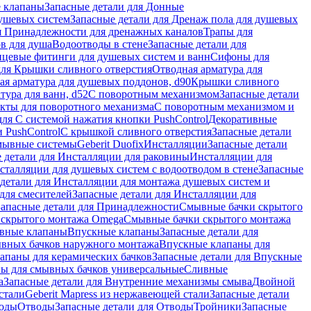
 клапаны
Запасные детали для Донные
душевых систем
Запасные детали для Дренаж пола для душевых
я Принадлежности для дренажных каналов
Трапы для
в для душа
Водоотводы в стене
Запасные детали для
цевые фитинги для душевых систем и ванн
Сифоны для
для Крышки сливного отверстия
Отводная арматура для
ая арматура для душевых поддонов, d90
Крышки сливного
тура для ванн, d52
С поворотным механизмом
Запасные детали
екты для поворотного механизма
С поворотным механизмом и
для С системой нажатия кнопки PushControl
Декоративные
 PushControl
С крышкой сливного отверстия
Запасные детали
мывные системы
Geberit Duofix
Инсталляции
Запасные детали
 детали для Инсталляции для раковины
Инсталляции для
сталляции для душевых систем с водоотводом в стене
Запасные
детали для Инсталляции для монтажа душевых систем и
для смесителей
Запасные детали для Инсталляции для
Запасные детали для Принадлежности
Смывные бачки скрытого
 скрытого монтажа Omega
Смывные бачки скрытого монтажа
ивные клапаны
Впускные клапаны
Запасные детали для
ывных бачков наружного монтажа
Впускные клапаны для
апаны для керамических бачков
Запасные детали для Впускные
ны для смывных бачков универсальные
Сливные
а
Запасные детали для Внутренние механизмы смыва
Двойной
стали
Geberit Mapress из нержавеющей стали
Запасные детали
ходы
Отводы
Запасные детали для Отводы
Тройники
Запасные