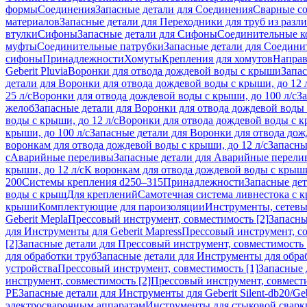
формы
Соединения
Запасные детали для Соединения
Сварные с
материалов
Запасные детали для Переходники для труб из разл
втулки
Сифоны
Запасные детали для Сифоны
Соединительные к
муфты
Соединительные патрубки
Запасные детали для Соедини
сифоны
Принадлежности
Хомуты
Крепления для хомутов
Направ
Geberit Pluvia
Воронки для отвода дождевой воды с крыши
Запа
детали для Воронки для отвода дождевой воды с крыши, до 12 
25 л/с
Воронки для отвода дождевой воды с крыши, до 100 л/с
За
желоб
Запасные детали для Воронки для отвода дождевой воды
воды с крыши, до 12 л/с
Воронки для отвода дождевой воды с кр
крыши, до 100 л/с
Запасные детали для Воронки для отвода дож
воронкам для отвода дождевой воды с крыши, до 12 л/с
Запасны
с
Аварийные переливы
Запасные детали для Аварийные перели
крыши, до 12 л/с
К воронкам для отвода дождевой воды с крыши,
200
Системы крепления d250–315
Принадлежности
Запасные де
воды с крыш
Для креплений
Самотечная система ливнестока с 
крыши
Комплектующие для пароизоляции
Инструменты, сетевы
Geberit Mepla
Прессовый инструмент, совместимость [2]
Запасны
для Инструменты для Geberit Mapress
Прессовый инструмент, со
[2]
Запасные детали для Прессовый инструмент, совместимость 
для обработки труб
Запасные детали для Инструменты для обра
устройства
Прессовый инструмент, совместимость [1]
Запасные 
инструмент, совместимость [2]
Прессовый инструмент, совмест
PE
Запасные детали для Инструменты для Geberit Silent-db20/Geb
электросварочным аппаратам
Инструменты для стыковой сварк