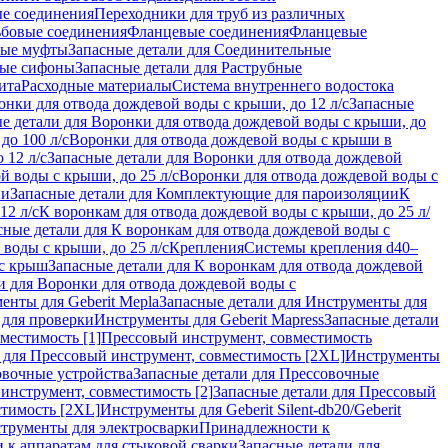
ые соединения
Переходники для труб из различных
ьбовые соединения
Фланцевые соединения
Фланцевые
ные муфты
Запасные детали для Соединительные
ные сифоны
Запасные детали для Раструбные
ита
Расходные материалы
Система внутреннего водостока
онки для отвода дождевой воды с крыши, до 12 л/с
Запасные
е детали для Воронки для отвода дождевой воды с крыши, до
до 100 л/с
Воронки для отвода дождевой воды с крыши в
 12 л/с
Запасные детали для Воронки для отвода дождевой
й воды с крыши, до 25 л/с
Воронки для отвода дождевой воды с
ии
Запасные детали для Комплектующие для пароизоляции
К
12 л/с
К воронкам для отвода дождевой воды с крыши, до 25 л/
сные детали для К воронкам для отвода дождевой воды с
воды с крыши, до 25 л/с
Крепления
Системы крепления d40–
 с крыш
Запасные детали для К воронкам для отвода дождевой
и для Воронки для отвода дождевой воды с
енты для Geberit Mepla
Запасные детали для Инструменты для
 для проверки
Инструменты для Geberit Mapress
Запасные детали
местимость [1]
Прессовый инструмент, совместимость
 для Прессовый инструмент, совместимость [2XL]
Инструменты
вочные устройства
Запасные детали для Прессовочные
инструмент, совместимость [2]
Запасные детали для Прессовый
стимость [2XL]
Инструменты для Geberit Silent-db20/Geberit
струменты для электросварки
Принадлежности к
 к аппаратам для стыковой сварки
Запасные детали для