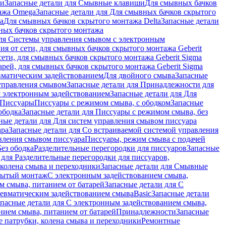
ши
Запасные детали для Смывные клавиши
Для смывных бачков
ажа Omega
Запасные детали для Для смывных бачков скрытого
a
Для смывных бачков скрытого монтажа Delta
Запасные детали
ных бачков скрытого монтажа
для Системы управления смывом с электронным
ия от сети, для смывных бачков скрытого монтажа Geberit
сети, для смывных бачков скрытого монтажа Geberit Sigma
арей, для смывных бачков скрытого монтажа Geberit Sigma
вматическим задействованием
Для двойного смыва
Запасные
управления смывом
Запасные детали для Принадлежности для
с электронным задействованием
Запасные детали для Для
Писсуары
Писсуары с режимом смыва, с ободком
Запасные
ободка
Запасные детали для Писсуары с режимом смыва, без
ные детали для Для систем управления смывом писсуара
ара
Запасные детали для Со встраиваемой системой управления
авления смывом писсуара
Писсуары, режим смыва с подачей
Без ободка
Разделительные перегородки для писсуаров
Запасные
 для Разделительные перегородки для писсуаров,
колена смыва и переходники
Запасные детали для Смывные
рытый монтаж
С электронным задействованием смыва,
м смыва, питанием от батарей
Запасные детали для С
невматическим задействованием смыва
Basic
Запасные детали
апасные детали для С электронным задействованием смыва,
нием смыва, питанием от батарей
Принадлежности
Запасные
 патрубки, колена смыва и переходники
Ремонтные