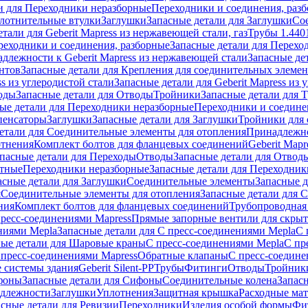
и для Переходники неразборные
Переходники и соединения, раз
лотнительные втулки
Заглушки
Запасные детали для Заглушки
Со
тали для Geberit Mapress из нержавеющей стали, газ
Трубы 1.440
реходники и соединения, разборные
Запасные детали для Перехо
длежности к Geberit Mapress из нержавеющей стали
Запасные де
нтов
Запасные детали для Крепления для соединительных элеме
ss из углеродистой стали
Запасные детали для Geberit Mapress из 
оды
Запасные детали для Отводы
Тройники
Запасные детали для 
ые детали для Переходники неразборные
Переходники и соедине
пенсаторы
Заглушки
Запасные детали для Заглушки
Тройники для 
етали для Соединительные элементы для отопления
Принадлежнос
отнения
Комплект болтов для фланцевых соединений
Geberit Mapr
пасные детали для Переходы
Отводы
Запасные детали для Отвод
стные
Переходники неразборные
Запасные детали для Переходник
асные детали для Заглушки
Соединительные элементы
Запасные 
я
Соединительные элементы для отопления
Запасные детали для 
ния
Комплект болтов для фланцевых соединений
Трубопроводная
пресс-соединениями Mapress
Прямые запорные вентили для скры
ниями Mepla
Запасные детали для С пресс-соединениями Mepla
С 
ные детали для Шаровые краны
С пресс-соединениями Mepla
С пр
 пресс-соединениями Mapress
Обратные клапаны
С пресс-соедине
 системы здания
Geberit Silent-PP
Трубы
Фитинги
Отводы
Тройник
фоны
Запасные детали для Сифоны
Соединительные колена
Запас
длежности
Заглушки
Уплотнения
Защитная крышка
Расходные ма
асные детали для Ревизии
Переходники
Изделия особой формы
Фи