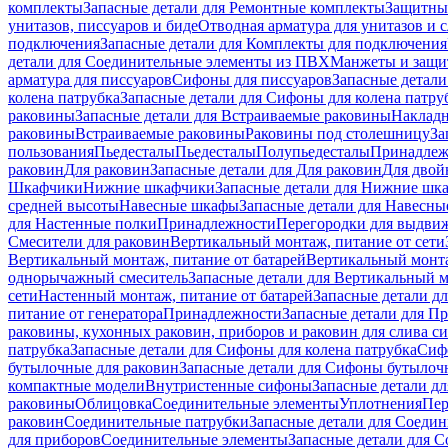
комплекты
Запасные детали для Ремонтные комплекты
Защитны
унитазов, писсуаров и биде
Отводная арматура для унитазов и 
подключения
Запасные детали для Комплекты для подключения
детали для Соединительные элементы из ПВХ
Манжеты и защи
арматура для писсуаров
Cифоны для писсуаров
Запасные детали
колена патрубка
Запасные детали для Сифоны для колена патру
раковины
Запасные детали для Встраиваемые раковины
Наклад
раковины
Встраиваемые раковины
Раковины под столешницу
За
пользования
Пьедесталы
Пьедесталы
Полупьедесталы
Принадлеж
раковин
Для раковин
Запасные детали для Для раковин
Для двой
Шкафчики
Нижние шкафчики
Запасные детали для Нижние шк
средней высоты
Навесные шкафы
Запасные детали для Навесн
для Настенные полки
Принадлежности
Перегородки для выдви
Смесители для раковин
Вертикальный монтаж, питание от сети
Вертикальный монтаж, питание от батарей
Вертикальный монта
однорычажный смеситель
Запасные детали для Вертикальный 
сети
Настенный монтаж, питание от батарей
Запасные детали д
питание от генератора
Принадлежности
Запасные детали для П
раковины, кухонных раковин, приборов и раковин для слива с
патрубка
Запасные детали для Сифоны для колена патрубка
Сифо
бутылочные для раковин
Запасные детали для Сифоны бутылоч
компактные модели
Внутристенные сифоны
Запасные детали д
раковины
Облицовка
Соединительные элементы
Уплотнения
Пер
раковин
Соединительные патрубки
Запасные детали для Соеди
для приборов
Соединительные элементы
Запасные детали для 