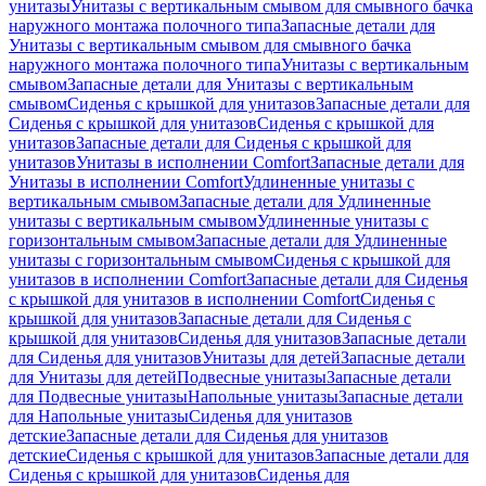
унитазы
Унитазы с вертикальным смывом для смывного бачка
наружного монтажа полочного типа
Запасные детали для
Унитазы с вертикальным смывом для смывного бачка
наружного монтажа полочного типа
Унитазы с вертикальным
смывом
Запасные детали для Унитазы с вертикальным
смывом
Сиденья с крышкой для унитазов
Запасные детали для
Сиденья с крышкой для унитазов
Сиденья с крышкой для
унитазов
Запасные детали для Сиденья с крышкой для
унитазов
Унитазы в исполнении Comfort
Запасные детали для
Унитазы в исполнении Comfort
Удлиненные унитазы с
вертикальным смывом
Запасные детали для Удлиненные
унитазы с вертикальным смывом
Удлиненные унитазы с
горизонтальным смывом
Запасные детали для Удлиненные
унитазы с горизонтальным смывом
Сиденья с крышкой для
унитазов в исполнении Comfort
Запасные детали для Сиденья
с крышкой для унитазов в исполнении Comfort
Сиденья с
крышкой для унитазов
Запасные детали для Сиденья с
крышкой для унитазов
Сиденья для унитазов
Запасные детали
для Сиденья для унитазов
Унитазы для детей
Запасные детали
для Унитазы для детей
Подвесные унитазы
Запасные детали
для Подвесные унитазы
Напольные унитазы
Запасные детали
для Напольные унитазы
Сиденья для унитазов
детские
Запасные детали для Сиденья для унитазов
детские
Сиденья с крышкой для унитазов
Запасные детали для
Сиденья с крышкой для унитазов
Сиденья для