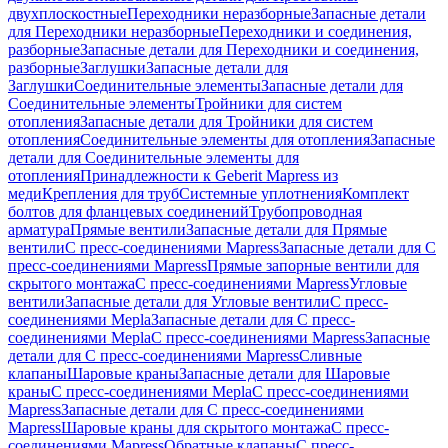
двухплоскостные
Переходники неразборные
Запасные детали
для Переходники неразборные
Переходники и соединения,
разборные
Запасные детали для Переходники и соединения,
разборные
Заглушки
Запасные детали для
Заглушки
Соединительные элементы
Запасные детали для
Соединительные элементы
Тройники для систем
отопления
Запасные детали для Тройники для систем
отопления
Соединительные элементы для отопления
Запасные
детали для Соединительные элементы для
отопления
Принадлежности к Geberit Mapress из
меди
Крепления для труб
Системные уплотнения
Комплект
болтов для фланцевых соединений
Трубопроводная
арматура
Прямые вентили
Запасные детали для Прямые
вентили
С пресс-соединениями Mapress
Запасные детали для С
пресс-соединениями Mapress
Прямые запорные вентили для
скрытого монтажа
С пресс-соединениями Mapress
Угловые
вентили
Запасные детали для Угловые вентили
С пресс-
соединениями Mepla
Запасные детали для С пресс-
соединениями Mepla
С пресс-соединениями Mapress
Запасные
детали для С пресс-соединениями Mapress
Сливные
клапаны
Шаровые краны
Запасные детали для Шаровые
краны
С пресс-соединениями Mepla
С пресс-соединениями
Mapress
Запасные детали для С пресс-соединениями
Mapress
Шаровые краны для скрытого монтажа
С пресс-
соединениями Mapress
Обратные клапаны
С пресс-