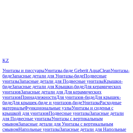
KZ
Унитазы и писсуары
Унитазы-биде Geberit AquaClean
Унитазы-
биде
Запасные детали для Унитазы-биде
Подвесные
унитазы
Запасные детали для Подвесные унитазы
Крышки-
биде
Запасные детали для Крышки-биде
Для керамических
унитазов
Запасные детали для Для керамических
унитазов
Принадлежности
Для унитазов-биде
Для крышек-
биде
Для крышек-биде и унитазов-биде
Унитазы
Расходные
материалы
Функциональные узлы
Унитазы и сиденья с
крышкой для унитазов
Подвесные унитазы
Запасные детали
для Подвесные унитазы
Унитазы с вертикальным
смывом
Запасные детали для Унитазы с вертикальным
смывом
Напольные унитазы
Запасные детали для Напольные