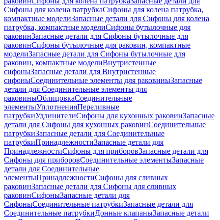
раковин
Сифоны для колена патрубка
Запасные детали для
Сифоны для колена патрубка
Сифоны для колена патрубка,
компактные модели
Запасные детали для Сифоны для колена
патрубка, компактные модели
Сифоны бутылочные для
раковин
Запасные детали для Сифоны бутылочные для
раковин
Сифоны бутылочные для раковин, компактные
модели
Запасные детали для Сифоны бутылочные для
раковин, компактные модели
Внутристенные
сифоны
Запасные детали для Внутристенные
сифоны
Соединительные элементы для раковины
Запасные
детали для Соединительные элементы для
раковины
Облицовка
Соединительные
элементы
Уплотнения
Переливные
патрубки
Удлинители
Сифоны для кухонных раковин
Запасные
детали для Сифоны для кухонных раковин
Соединительные
патрубки
Запасные детали для Соединительные
патрубки
Принадлежности
Запасные детали для
Принадлежности
Сифоны для приборов
Запасные детали для
Сифоны для приборов
Соединительные элементы
Запасные
детали для Соединительные
элементы
Принадлежности
Сифоны для сливных
раковин
Запасные детали для Сифоны для сливных
раковин
Сифоны
Запасные детали для
Сифоны
Соединительные патрубки
Запасные детали для
Соединительные патрубки
Донные клапаны
Запасные детали