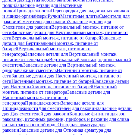
полки
Запасные детали для Настенные
полки
Принадлежности
Перегородки для выдвижных ящиков
и ящики-органайзеры
Ручки
Магнитные плиты
Смесители для
раковин
Смесители для раковин
Запасные детали для
Смесители для раковин
Вертикальный монтаж, питание от
сети
Запасные детали для Вертикальный монтаж, питание от
сети
Вертикальный монтаж, питание от батарей
Запасные
детали для Вертикальный монтаж, питание от
батарей
Вертикальный монтаж, питание от
генератора
Запасные детали для Вертикальный монтаж,
питание от генератора
Вертикальный монтаж, однорычажный
смеситель
Запасные детали для Вертикальный монтаж,
однорычажный смеситель
Настенный монтаж, питание от
сети
Запасные детали для Настенный монтаж, питание от
сети
Настенный монтаж, питание от батарей
Запасные детали
для Настенный монтаж, питание от батарей
Настенный
монтаж, питание от генератора
Запасные детали для
Настенный монтаж, питание от
генератора
Принадлежности
Запасные детали для
Принадлежности
Для смесителей для раковин
Запасные детали
для Для смесителей для раковин
Концевые фитинги для зон
раковины, кухонных раковин, приборов и раковин для слива
сильно загрязненной воды
Отводная арматура для
раковин
Запасные детали для Отводная арматура для