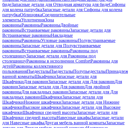
биде
Запасные детали для Отводная арматура для биде
Сифоны
для колена патрубка
Запасные детали для Сифоны для колена
патрубка
Облицовка
Соединительные
элементы
Уплотнения
Зона
раковины
Раковины
Раковины
Двойные
раковины
Встраиваемые раковины
Запасные детали для
Встраиваемые раковины
Накладные
раковины
Раковины
Угловые раковины
Полувстраиваемые
раковины
Запасные детали для Полувстраиваемые
раковины
Встраиваемые раковины
Раковины под
столешницу
Запасные детали для Раковины под
столешницу
Раковины в исполнении Comfort
Pаковины для
детей
Раковины коллективного
пользования
Пьедесталы
Пьедесталы
Полупьедесталы
Принадлеж
ванной комнаты
Шкафчики
Запасные детали для
Шкафчики
Для раковин
Запасные детали для Для раковин
Для
раковин
Запасные детали для Для раковин
Для двойной
раковины
Для накладных pаковин
Запасные детали для Для
накладных pаковин
Шкафчики
Запасные детали для
Шкафчики
Нижние шкафчики
Запасные детали для Нижние
шкафчики
Высокие шкафчики
Запасные детали для Высокие
шкафчики
Шкафчики средней высоты
Запасные детали для
Шкафчики средней высоты
Навесные шкафы
Запасные детали
для Навесные шкафы
Другая мебель ванной комнаты
Запасные
детали для Другая мебель ванной комнаты
Настенные