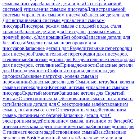
смывом писсуара
Запасные детали для Со встраиваемой
системой управления смывом писсуара
Для встраиваемой
системы управления смывом писсуара
Запасные детали для
Для встраиваемой системы управления смывом
писсуара
Писсуары, режим смыва с подачей воды, с/для
крышки
Запасные детали для Писсуары, режим смыва с
подачей воды, с/для крышки
Без ободка
Запасные детали для
Без ободка
Разделительные перегородки для
писсуаров
Запасные детали для Разделительные перегородки
для писсуаров
Разделительные перегородки для писсуаров,
стеклянные
Запасные детали для Разделительные перегородки
для писсуаров, стеклянные
Принадлежности
Запасные детали
для Принадлежности
Сифоны и принадлежности для
сифонов
Смывные патрубки, колена смыва и
переходники
Запасные детали для Смывные патрубки, колена
смыва и переходники
Крепеж
Системы управления смывом
писсуара
Скрытый монтаж
Запасные детали для Скрытый
монтаж
С электронным задействованием смыва, питанием от
сети
Запасные детали для С электронным задействованием
смыва, питанием от сети
С электронным задействованием
смыва, питанием от батарей
Запасные детали для С
электронным задействованием смыва, питанием от батарей
С
пневматическим задействованием смыва
Запасные детали для
С пневматическим задействованием смыва
Basic
Запасные
детали для Basic
Наружный монтаж
Запасные детали для