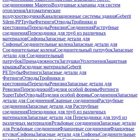
соединениями Mapress
Воздушные клапаны для систем
отопления
Автоматические
воздухоотводчики
Канализационные системы здания
Geberit
Silent-PP
Трубы
Фитинги
Отводы
Тройники и
крестовины
Переходы
Ревизии
Соединения
Раструбные
соединения
Переходники для труб из различных
материалов
Сифоны
Запасные детали для
Сифоны
Соединительные колена
Запасные детали для
Соединительные колена
Соединительный патрубок
Запасные
детали для Соединительный
патрубок
Принадлежности
Заглушки
Уплотнения
Защитная
крышка
Расходные материалы
Geberit
PE
Трубы
Фитинги
Запасные детали для
Фитинги
Отводы
Тройники и
крестовины
Переходы
Ревизии
Запасные детали для
Ревизии
Переходники
Изделия особой формы
Фитинги
SuperTube
Отводы
Изделия особой формы
Соединения
Запасные
детали для Соединения
Сварные соединения
Раструбные
соединения
Запасные детали для Раструбные
соединения
Переходники для труб из различных
материалов
Запасные детали для Переходники для труб из
различных материалов
Резьбовые соединения
Запасные детали
для Резьбовые соединения
Фланцевые соединения
Фланцевые
втулки
Сифоны
Запасные детали для Сифоны
Соединительные
колена
Запасные детали для Соединительные