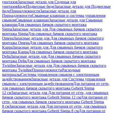
унитазов
Запасные детали для Сиденья для
унитазов
Биде
Подвесные биде
Запасные детали для Подвесные
биде
Принадлежности
Запасные детали для
Принадлежности
Смывные клавиши и системы управления
смывом
Смывные клавиши
Запасные детали для Смывные
клавиши
Для смывных бачков скрытого монтажа
Sigma
Запасные детали для Для смывных бачков скрытого
монтажа Sigma
Для смывных бачков скрытого монтажа
Omega
Запасные детали для Для смывных бачков скрытого
монтажа Omega
Для смывных бачков скрытого монтажа
Kappa
Запасные детали для Для смывных бачков скрытого
монтажа Kappa
Для смывных бачков скрытого монтажа
Delta
Запасные детали для Для смывных бачков скрытого
монтажа Delta
Для смывных бачков скрытого монтажа
Twinline
Запасные детали для Для смывных бачков скрытого
монтажа Twinline
Принадлежности
Расходные
материалы
Системы управления смывом с электронным
задействованием
Запасные детали для Системы управления
смывом с электронным задействованием
Для питания от сети,
для смывных бачков скрытого монтажа Geberit Sigma
12 см
Запасные детали для Для питания от сети, для смывных
бачков скрытого монтажа Geberit Sigma 12 см
Для питания от
сети, для смывных бачков скрытого монтажа Geberit Sigma
8 см
Запасные детали для Для питания от сети, для смывных
бачков скрытого монтажа Geberit Sigma 8 см
Для питания от