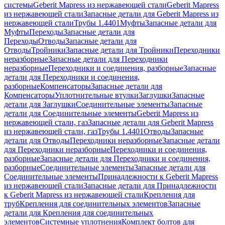
системы
Geberit Mapress из нержавеющей стали
Geberit Mapress
из нержавеющей стали
Запасные детали для Geberit Mapress из
нержавеющей стали
Трубы 1.4401
Муфты
Запасные детали для
Муфты
Переходы
Запасные детали для
Переходы
Отводы
Запасные детали для
Отводы
Тройники
Запасные детали для Тройники
Переходники
неразборные
Запасные детали для Переходники
неразборные
Переходники и соединения, разборные
Запасные
детали для Переходники и соединения,
разборные
Компенсаторы
Запасные детали для
Компенсаторы
Уплотнительные втулки
Заглушки
Запасные
детали для Заглушки
Соединительные элементы
Запасные
детали для Соединительные элементы
Geberit Mapress из
нержавеющей стали, газ
Запасные детали для Geberit Mapress
из нержавеющей стали, газ
Трубы 1.4401
Отводы
Запасные
детали для Отводы
Переходники неразборные
Запасные детали
для Переходники неразборные
Переходники и соединения,
разборные
Запасные детали для Переходники и соединения,
разборные
Соединительные элементы
Запасные детали для
Соединительные элементы
Принадлежности к Geberit Mapress
из нержавеющей стали
Запасные детали для Принадлежности
к Geberit Mapress из нержавеющей стали
Крепления для
труб
Крепления для соединительных элементов
Запасные
детали для Крепления для соединительных
элементов
Системные уплотнения
Комплект болтов для