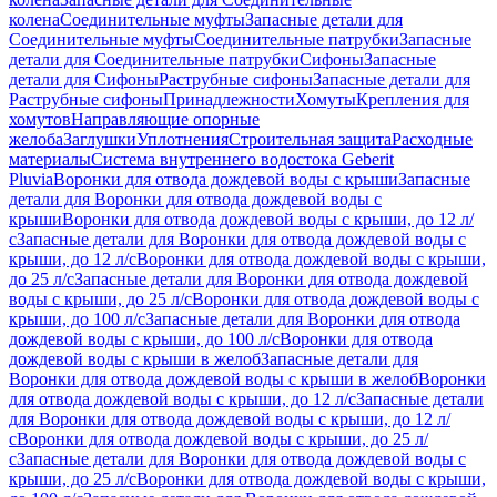
колена
Соединительные муфты
Запасные детали для
Соединительные муфты
Соединительные патрубки
Запасные
детали для Соединительные патрубки
Сифоны
Запасные
детали для Сифоны
Раструбные сифоны
Запасные детали для
Раструбные сифоны
Принадлежности
Хомуты
Крепления для
хомутов
Направляющие опорные
желоба
Заглушки
Уплотнения
Строительная защита
Расходные
материалы
Система внутреннего водостока Geberit
Pluvia
Воронки для отвода дождевой воды с крыши
Запасные
детали для Воронки для отвода дождевой воды с
крыши
Воронки для отвода дождевой воды с крыши, до 12 л/
с
Запасные детали для Воронки для отвода дождевой воды с
крыши, до 12 л/с
Воронки для отвода дождевой воды с крыши,
до 25 л/с
Запасные детали для Воронки для отвода дождевой
воды с крыши, до 25 л/с
Воронки для отвода дождевой воды с
крыши, до 100 л/с
Запасные детали для Воронки для отвода
дождевой воды с крыши, до 100 л/с
Воронки для отвода
дождевой воды с крыши в желоб
Запасные детали для
Воронки для отвода дождевой воды с крыши в желоб
Воронки
для отвода дождевой воды с крыши, до 12 л/с
Запасные детали
для Воронки для отвода дождевой воды с крыши, до 12 л/
с
Воронки для отвода дождевой воды с крыши, до 25 л/
с
Запасные детали для Воронки для отвода дождевой воды с
крыши, до 25 л/с
Воронки для отвода дождевой воды с крыши,