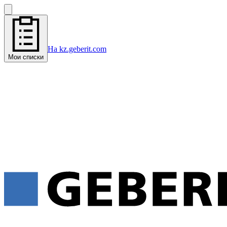
На kz.geberit.com
Мои списки