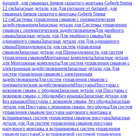
батарей, для смывных бачков скрытого монтажа Geberit Sigma
12 см
Запасные детали для Для питания от батарей, для
смывных бачков скрытого монтажа Geberit Sigma
12 см
Системы управления смывом с пневматическим
задействованием
Запасные детали для Системы управления
смывом с пневматическим задействованием
Для двойного
смыва
Запасные детали для Для двойного смыва
Для
одинарного смыва
Запасные детали для Для одинарного
смыва
Принадлежности для систем управления
смывом
Запасные детали для Принадлежности для систем
управления смывом
Монтажные комплекты
Запасные детали
для Монтажные комплекты
Для систем управления смывом с
электронным задействованием
Запасные детали для Для
систем управления смывом с электронным
задействованием
Для систем управления смывом с
пневматическим задействованием
Писсуары
Писсуары с
режимом смыва, с ободком
Запасные детали для Писсуары с
режимом смыва, с ободком
Без крышки
Запасные детали для
Без крышки
Писсуары с режимом смыва, без ободка
Запасные
детали для Писсуары с режимом смыва, без ободка
Для систем
управления смывом писсуара наружного монтажа и
встраиваемых систем управления смывом писсуара
Запасные
детали для Для систем управления смывом писсуара
наружного монтажа и встраиваемых систем управления
смывом писсуара
Со встраиваемой системой управления