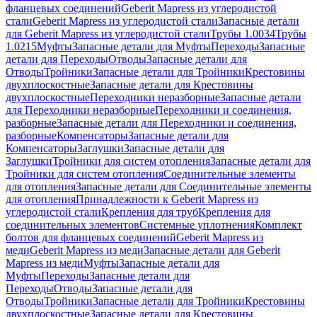
фланцевых соединений
Geberit Mapress из углеродистой
стали
Geberit Mapress из углеродистой стали
Запасные детали
для Geberit Mapress из углеродистой стали
Трубы 1.0034
Трубы
1.0215
Муфты
Запасные детали для Муфты
Переходы
Запасные
детали для Переходы
Отводы
Запасные детали для
Отводы
Тройники
Запасные детали для Тройники
Крестовины
двухплоскостные
Запасные детали для Крестовины
двухплоскостные
Переходники неразборные
Запасные детали
для Переходники неразборные
Переходники и соединения,
разборные
Запасные детали для Переходники и соединения,
разборные
Компенсаторы
Запасные детали для
Компенсаторы
Заглушки
Запасные детали для
Заглушки
Тройники для систем отопления
Запасные детали для
Тройники для систем отопления
Соединительные элементы
для отопления
Запасные детали для Соединительные элементы
для отопления
Принадлежности к Geberit Mapress из
углеродистой стали
Крепления для труб
Крепления для
соединительных элементов
Системные уплотнения
Комплект
болтов для фланцевых соединений
Geberit Mapress из
меди
Geberit Mapress из меди
Запасные детали для Geberit
Mapress из меди
Муфты
Запасные детали для
Муфты
Переходы
Запасные детали для
Переходы
Отводы
Запасные детали для
Отводы
Тройники
Запасные детали для Тройники
Крестовины
двухплоскостные
Запасные детали для Крестовины