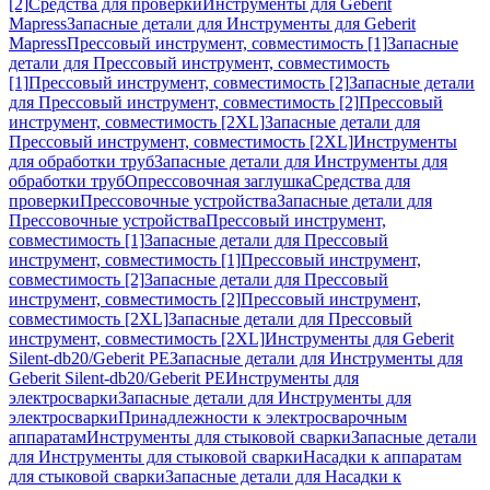
[2]
Средства для проверки
Инструменты для Geberit
Mapress
Запасные детали для Инструменты для Geberit
Mapress
Прессовый инструмент, совместимость [1]
Запасные
детали для Прессовый инструмент, совместимость
[1]
Прессовый инструмент, совместимость [2]
Запасные детали
для Прессовый инструмент, совместимость [2]
Прессовый
инструмент, совместимость [2XL]
Запасные детали для
Прессовый инструмент, совместимость [2XL]
Инструменты
для обработки труб
Запасные детали для Инструменты для
обработки труб
Опрессовочная заглушка
Средства для
проверки
Прессовочные устройства
Запасные детали для
Прессовочные устройства
Прессовый инструмент,
совместимость [1]
Запасные детали для Прессовый
инструмент, совместимость [1]
Прессовый инструмент,
совместимость [2]
Запасные детали для Прессовый
инструмент, совместимость [2]
Прессовый инструмент,
совместимость [2XL]
Запасные детали для Прессовый
инструмент, совместимость [2XL]
Инструменты для Geberit
Silent-db20/Geberit PE
Запасные детали для Инструменты для
Geberit Silent-db20/Geberit PE
Инструменты для
электросварки
Запасные детали для Инструменты для
электросварки
Принадлежности к электросварочным
аппаратам
Инструменты для стыковой сварки
Запасные детали
для Инструменты для стыковой сварки
Насадки к аппаратам
для стыковой сварки
Запасные детали для Насадки к