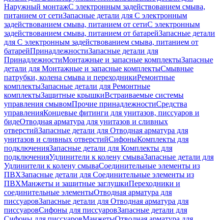
Наружный монтаж
С электронным задействованием смыва,
питанием от сети
Запасные детали для С электронным
задействованием смыва, питанием от сети
С электронным
задействованием смыва, питанием от батарей
Запасные детали
для С электронным задействованием смыва, питанием от
батарей
Принадлежности
Запасные детали для
Принадлежности
Монтажные и запасные комплекты
Запасные
детали для Монтажные и запасные комплекты
Смывные
патрубки, колена смыва и переходники
Ремонтные
комплекты
Запасные детали для Ремонтные
комплекты
Защитные крышки
Встраиваемые системы
управления смывом
Прочие принадлежности
Средства
управления
Концевые фитинги для унитазов, писсуаров и
биде
Отводная арматура для унитазов и сливных
отверстий
Запасные детали для Отводная арматура для
унитазов и сливных отверстий
Сифоны
Комплекты для
подключения
Запасные детали для Комплекты для
подключения
Удлинители к колену смыва
Запасные детали для
Удлинители к колену смыва
Соединительные элементы из
ПВХ
Запасные детали для Соединительные элементы из
ПВХ
Манжеты и защитные заглушки
Переходники и
соединительные элементы
Отводная арматура для
писсуаров
Запасные детали для Отводная арматура для
писсуаров
Cифоны для писсуаров
Запасные детали для
Cифоны для писсуаров
Манжеты
Отводная арматура для