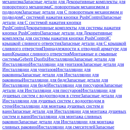
механизма
Запасные детали для Декоративные комплекты для
поворотного механизма
С поворотным механизмом и
подводом
Запасные детали для С поворотным механизмом и
подводом
С системой нажатия кнопки PushControl
Запасные
детали для С системой нажатия кнопки
PushControl
Декоративные комплекты для системы нажатия
кнопки PushControl
Запасные детали для Декоративные
комплекты для системы нажатия кнопки PushControl
С
крышкой сливного отверстия
Запасные детали для С крышкой
сливного отверстия
Принадлежности к отводной арматуре для
ванн
Крышки сливного отверстия
Монтажные и смывные
системы
Geberit Duofix
Инсталляции
Запасные детали для
Инсталляции
Инсталляции для унитазов
Запасные детали для
Инсталляции для унитазов
Инсталляции для
раковины
Запасные детали для Инсталляции для
раковины
Инсталляции для биде
Запасные детали для
Инсталляции для биде
Инсталляции для писсуаров
Запасные
детали для Инсталляции для писсуаров
Инсталляции для
душевых систем с водоотводом в стене
Запасные детали для
Инсталляции для душевых систем с водоотводом в
стене
Инсталляции для монтажа душевых систем и
ванн
Запасные детали для Инсталляции для монтажа душевых
систем и ванн
Инсталляции для монтажа сливных
раковин
Запасные детали для Инсталляции для монтажа
сливных раковин
Инсталляции для смесителей
Запасные