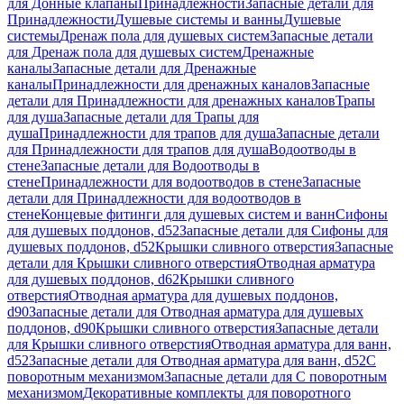
для Донные клапаны
Принадлежности
Запасные детали для
Принадлежности
Душевые системы и ванны
Душевые
системы
Дренаж пола для душевых систем
Запасные детали
для Дренаж пола для душевых систем
Дренажные
каналы
Запасные детали для Дренажные
каналы
Принадлежности для дренажных каналов
Запасные
детали для Принадлежности для дренажных каналов
Трапы
для душа
Запасные детали для Трапы для
душа
Принадлежности для трапов для душа
Запасные детали
для Принадлежности для трапов для душа
Водоотводы в
стене
Запасные детали для Водоотводы в
стене
Принадлежности для водоотводов в стене
Запасные
детали для Принадлежности для водоотводов в
стене
Концевые фитинги для душевых систем и ванн
Сифоны
для душевых поддонов, d52
Запасные детали для Сифоны для
душевых поддонов, d52
Крышки сливного отверстия
Запасные
детали для Крышки сливного отверстия
Отводная арматура
для душевых поддонов, d62
Крышки сливного
отверстия
Отводная арматура для душевых поддонов,
d90
Запасные детали для Отводная арматура для душевых
поддонов, d90
Крышки сливного отверстия
Запасные детали
для Крышки сливного отверстия
Отводная арматура для ванн,
d52
Запасные детали для Отводная арматура для ванн, d52
С
поворотным механизмом
Запасные детали для С поворотным
механизмом
Декоративные комплекты для поворотного