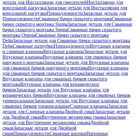
детали для Инсталляции для смесителей
Инсталляции для
консольной нагрузки
Запасные детали для Инсталляции для
консольной нагрузки
Принадлежности
Запасные детали для
Принадлежности
Смывные бачки скрытого монтажа
Смывные
бачки скрытого монтажа Sigma
Запасные детали для Смывные
бачки скрытого монтажа Sigma
Смывные бачки скрытого
монтажа Omega
Смывные бачки скрытого монтажа
Delta
Запасные детали для Смывные бачки скрытого монтажа
Delta
Смывные патрубки
Принадлежности
Впускные клапаны
и сливные клапаны
Впускные клапаны
Запасные детали для
Впускные клапаны
Впускные клапаны для смывных бачков
наружного монтажа
Запасные детали для Впускные клапаны
для смывных бачков наружного монтажа
Впускные клапаны
для смывных бачков скрытого монтажа
Запасные детали для
Впускные клапаны для смывных бачков скрытого
монтажа
Впускные клапаны для керамических
бачков
Запасные детали для Впускные клапаны для
керамических бачков
Впускные клапаны для смывных бачков
универсальные
Запасные детали для Впускные клапаны для
смывных бачков универсальные
Сливные клапаны
Запасные
детали для Сливные клапаны
Двойной смыв
Запасные детали
для Двойной смыв
Внутренние механизмы смыва
Запасные
детали для Внутренние механизмы смыва
Двойной
смыв
Запасные детали для Двойной
смыв
Принадлежности
Смывные кнопки
Напорные