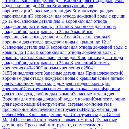
до 100 л/с
Запасные детали для Воронки для отвода дождевой
воды с крыши, до 100 л/с
Комплектующие для
пароизоляции
Запасные детали для Комплектующие для
пароизоляции
К воронкам для отвода дождевой воды с крыши,
до 12 л/с
Запасные детали для К воронкам для отвода
дождевой воды с крыши, до 12 л/с
К воронкам для отвода
дождевой воды с крыши, до 25 л/с
Аварийные
переливы
Запасные детали для Аварийные переливы
К
воронкам для отвода дождевой воды с крыши, до 12 л/
с
Запасные детали для К воронкам для отвода дождевой воды с
крыши, до 12 л/с
К воронкам для отвода дождевой воды с
крыши, до 25 л/с
Запасные детали для К воронкам для отвода
дождевой воды с крыши, до 25 л/с
Крепления
Системы
крепления d40–200
Системы крепления d250–
315
Принадлежности
Запасные детали для Принадлежности
К
воронкам для отвода дождевой воды с крыш
Запасные детали
для К воронкам для отвода дождевой воды с крыш
Для
креплений
Самотечная система ливнестока с крыш
Воронки
для отвода дождевой воды с крыши
Запасные детали для
Воронки для отвода дождевой воды с крыши
Комплектующие
для пароизоляции
Инструменты, сетевые компоненты и
программное обеспечение
Инструменты
Инструменты для
Geberit Mepla
Запасные детали для Инструменты для Geberit
Mepla
Прессовый инструмент, совместимость [2]
Запасные
детали для Прессовый инструмент, совместимость