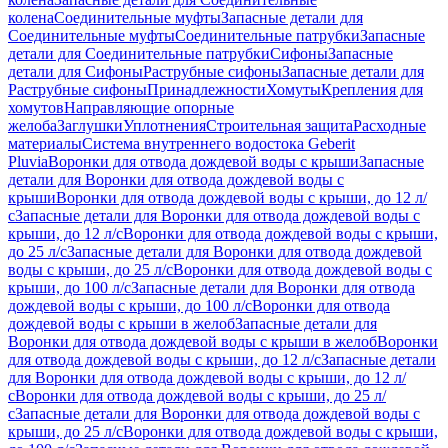
колена
Соединительные муфты
Запасные детали для
Соединительные муфты
Соединительные патрубки
Запасные
детали для Соединительные патрубки
Сифоны
Запасные
детали для Сифоны
Раструбные сифоны
Запасные детали для
Раструбные сифоны
Принадлежности
Хомуты
Крепления для
хомутов
Направляющие опорные
желоба
Заглушки
Уплотнения
Строительная защита
Расходные
материалы
Система внутреннего водостока Geberit
Pluvia
Воронки для отвода дождевой воды с крыши
Запасные
детали для Воронки для отвода дождевой воды с
крыши
Воронки для отвода дождевой воды с крыши, до 12 л/
с
Запасные детали для Воронки для отвода дождевой воды с
крыши, до 12 л/с
Воронки для отвода дождевой воды с крыши,
до 25 л/с
Запасные детали для Воронки для отвода дождевой
воды с крыши, до 25 л/с
Воронки для отвода дождевой воды с
крыши, до 100 л/с
Запасные детали для Воронки для отвода
дождевой воды с крыши, до 100 л/с
Воронки для отвода
дождевой воды с крыши в желоб
Запасные детали для
Воронки для отвода дождевой воды с крыши в желоб
Воронки
для отвода дождевой воды с крыши, до 12 л/с
Запасные детали
для Воронки для отвода дождевой воды с крыши, до 12 л/
с
Воронки для отвода дождевой воды с крыши, до 25 л/
с
Запасные детали для Воронки для отвода дождевой воды с
крыши, до 25 л/с
Воронки для отвода дождевой воды с крыши,