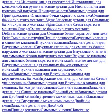
детали для Инсталляции для смесителей
Инсталляции для
консольной нагрузки
Запасные детали для Инсталляции для
консольной нагрузки
Принадлежности
Запасные детали для
Принадлежности
Смывные бачки скрытого монтажа
Смывные
бачки скрытого монтажа Sigma
Запасные детали для Смывные
бачки скрытого монтажа Sigma
Смывные бачки скрытого
монтажа Omega
Смывные бачки скрытого монтажа
Delta
Запасные детали для Смывные бачки скрытого монтажа
Delta
Смывные патрубки
Принадлежности
Впускные клапаны
и сливные клапаны
Впускные клапаны
Запасные детали для
Впускные клапаны
Впускные клапаны для смывных бачков
наружного монтажа
Запасные детали для Впускные клапаны
для смывных бачков наружного монтажа
Впускные клапаны
для смывных бачков скрытого монтажа
Запасные детали для
Впускные клапаны для смывных бачков скрытого
монтажа
Впускные клапаны для керамических
бачков
Запасные детали для Впускные клапаны для
керамических бачков
Впускные клапаны для смывных бачков
универсальные
Запасные детали для Впускные клапаны для
смывных бачков универсальные
Сливные клапаны
Запасные
детали для Сливные клапаны
Двойной смыв
Запасные детали
для Двойной смыв
Внутренние механизмы смыва
Запасные
детали для Внутренние механизмы смыва
Двойной
смыв
Запасные детали для Двойной
смыв
Принадлежности
Смывные кнопки
Напорные