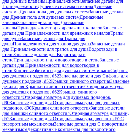
для Донные клапаны
Принадлежности
Запасные детали для
Принадлежности
Душевые системы и ванны
Душевые
системы
Дренаж пола для душевых систем
Запасные детали
для Дренаж пола для душевых систем
Дренажные
каналы
Запасные детали для Дренажные
каналы
Принадлежности для дренажных каналов
Запасные
детали для Принадлежности для дренажных каналов
Трапы
для душа
Запасные детали для Трапы для
душа
Принадлежности для трапов для душа
Запасные детали
для Принадлежности для трапов для душа
Водоотводы в
стене
Запасные детали для Водоотводы в
стене
Принадлежности для водоотводов в стене
Запасные
детали для Принадлежности для водоотводов в
стене
Концевые фитинги для душевых систем и ванн
Сифоны
для душевых поддонов, d52
Запасные детали для Сифоны для
душевых поддонов, d52
Крышки сливного отверстия
Запасные
детали для Крышки сливного отверстия
Отводная арматура
для душевых поддонов, d62
Крышки сливного
отверстия
Отводная арматура для душевых поддонов,
d90
Запасные детали для Отводная арматура для душевых
поддонов, d90
Крышки сливного отверстия
Запасные детали
для Крышки сливного отверстия
Отводная арматура для ванн,
d52
Запасные детали для Отводная арматура для ванн, d52
С
поворотным механизмом
Запасные детали для С поворотным
механизмом
Декоративные комплекты для поворотного