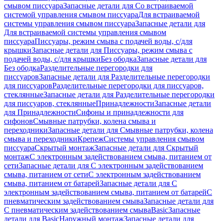
смывом писсуара
Запасные детали для Со встраиваемой
системой управления смывом писсуара
Для встраиваемой
системы управления смывом писсуара
Запасные детали для
Для встраиваемой системы управления смывом
писсуара
Писсуары, режим смыва с подачей воды, с/для
крышки
Запасные детали для Писсуары, режим смыва с
подачей воды, с/для крышки
Без ободка
Запасные детали для
Без ободка
Разделительные перегородки для
писсуаров
Запасные детали для Разделительные перегородки
для писсуаров
Разделительные перегородки для писсуаров,
стеклянные
Запасные детали для Разделительные перегородки
для писсуаров, стеклянные
Принадлежности
Запасные детали
для Принадлежности
Сифоны и принадлежности для
сифонов
Смывные патрубки, колена смыва и
переходники
Запасные детали для Смывные патрубки, колена
смыва и переходники
Крепеж
Системы управления смывом
писсуара
Скрытый монтаж
Запасные детали для Скрытый
монтаж
С электронным задействованием смыва, питанием от
сети
Запасные детали для С электронным задействованием
смыва, питанием от сети
С электронным задействованием
смыва, питанием от батарей
Запасные детали для С
электронным задействованием смыва, питанием от батарей
С
пневматическим задействованием смыва
Запасные детали для
С пневматическим задействованием смыва
Basic
Запасные
детали для Basic
Наружный монтаж
Запасные детали для