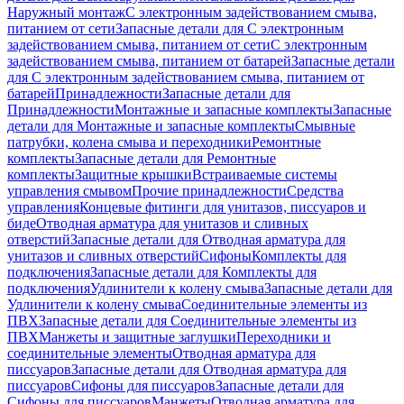
Наружный монтаж
С электронным задействованием смыва,
питанием от сети
Запасные детали для С электронным
задействованием смыва, питанием от сети
С электронным
задействованием смыва, питанием от батарей
Запасные детали
для С электронным задействованием смыва, питанием от
батарей
Принадлежности
Запасные детали для
Принадлежности
Монтажные и запасные комплекты
Запасные
детали для Монтажные и запасные комплекты
Смывные
патрубки, колена смыва и переходники
Ремонтные
комплекты
Запасные детали для Ремонтные
комплекты
Защитные крышки
Встраиваемые системы
управления смывом
Прочие принадлежности
Средства
управления
Концевые фитинги для унитазов, писсуаров и
биде
Отводная арматура для унитазов и сливных
отверстий
Запасные детали для Отводная арматура для
унитазов и сливных отверстий
Сифоны
Комплекты для
подключения
Запасные детали для Комплекты для
подключения
Удлинители к колену смыва
Запасные детали для
Удлинители к колену смыва
Соединительные элементы из
ПВХ
Запасные детали для Соединительные элементы из
ПВХ
Манжеты и защитные заглушки
Переходники и
соединительные элементы
Отводная арматура для
писсуаров
Запасные детали для Отводная арматура для
писсуаров
Cифоны для писсуаров
Запасные детали для
Cифоны для писсуаров
Манжеты
Отводная арматура для