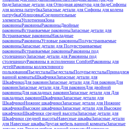
биде
Запасные детали для Отводная арматура для биде
Сифоны
для колена патрубка
Запасные детали для Сифоны для колена
патрубка
Облицовка
Соединительные
элементы
Уплотнения
Зона
раковины
Раковины
Раковины
Двойные
раковины
Встраиваемые раковины
Запасные детали для
Встраиваемые раковины
Накладные
раковины
Раковины
Угловые раковины
Полувстраиваемые
раковины
Запасные детали для Полувстраиваемые
раковины
Встраиваемые раковины
Раковины под
столешницу
Запасные детали для Раковины под
столешницу
Раковины в исполнении Comfort
Pаковины для
детей
Раковины коллективного
пользования
Пьедесталы
Пьедесталы
Полупьедесталы
Принадлеж
ванной комнаты
Шкафчики
Запасные детали для
Шкафчики
Для раковин
Запасные детали для Для раковин
Для
раковин
Запасные детали для Для раковин
Для двойной
раковины
Для накладных pаковин
Запасные детали для Для
накладных pаковин
Шкафчики
Запасные детали для
Шкафчики
Нижние шкафчики
Запасные детали для Нижние
шкафчики
Высокие шкафчики
Запасные детали для Высокие
шкафчики
Шкафчики средней высоты
Запасные детали для
Шкафчики средней высоты
Навесные шкафы
Запасные детали
для Навесные шкафы
Другая мебель ванной комнаты
Запасные
детали для Другая мебель ванной комнаты
Настенные