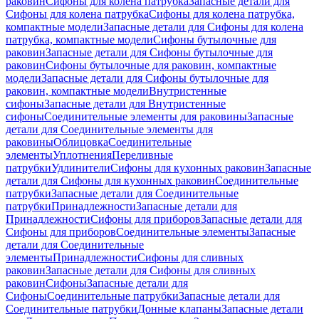
раковин
Сифоны для колена патрубка
Запасные детали для
Сифоны для колена патрубка
Сифоны для колена патрубка,
компактные модели
Запасные детали для Сифоны для колена
патрубка, компактные модели
Сифоны бутылочные для
раковин
Запасные детали для Сифоны бутылочные для
раковин
Сифоны бутылочные для раковин, компактные
модели
Запасные детали для Сифоны бутылочные для
раковин, компактные модели
Внутристенные
сифоны
Запасные детали для Внутристенные
сифоны
Соединительные элементы для раковины
Запасные
детали для Соединительные элементы для
раковины
Облицовка
Соединительные
элементы
Уплотнения
Переливные
патрубки
Удлинители
Сифоны для кухонных раковин
Запасные
детали для Сифоны для кухонных раковин
Соединительные
патрубки
Запасные детали для Соединительные
патрубки
Принадлежности
Запасные детали для
Принадлежности
Сифоны для приборов
Запасные детали для
Сифоны для приборов
Соединительные элементы
Запасные
детали для Соединительные
элементы
Принадлежности
Сифоны для сливных
раковин
Запасные детали для Сифоны для сливных
раковин
Сифоны
Запасные детали для
Сифоны
Соединительные патрубки
Запасные детали для
Соединительные патрубки
Донные клапаны
Запасные детали