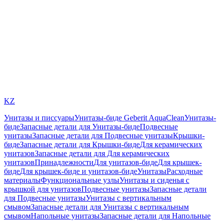
KZ
Унитазы и писсуары
Унитазы-биде Geberit AquaClean
Унитазы-
биде
Запасные детали для Унитазы-биде
Подвесные
унитазы
Запасные детали для Подвесные унитазы
Крышки-
биде
Запасные детали для Крышки-биде
Для керамических
унитазов
Запасные детали для Для керамических
унитазов
Принадлежности
Для унитазов-биде
Для крышек-
биде
Для крышек-биде и унитазов-биде
Унитазы
Расходные
материалы
Функциональные узлы
Унитазы и сиденья с
крышкой для унитазов
Подвесные унитазы
Запасные детали
для Подвесные унитазы
Унитазы с вертикальным
смывом
Запасные детали для Унитазы с вертикальным
смывом
Напольные унитазы
Запасные детали для Напольные