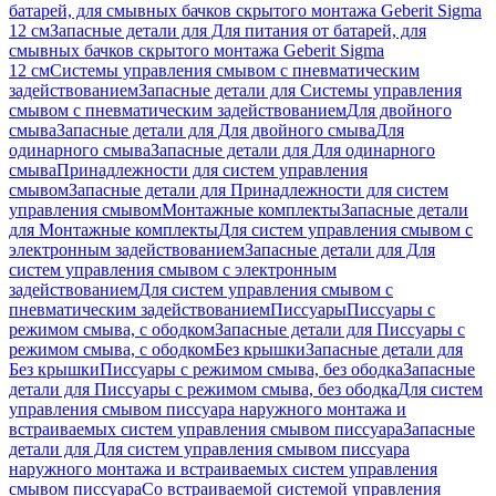
батарей, для смывных бачков скрытого монтажа Geberit Sigma
12 см
Запасные детали для Для питания от батарей, для
смывных бачков скрытого монтажа Geberit Sigma
12 см
Системы управления смывом с пневматическим
задействованием
Запасные детали для Системы управления
смывом с пневматическим задействованием
Для двойного
смыва
Запасные детали для Для двойного смыва
Для
одинарного смыва
Запасные детали для Для одинарного
смыва
Принадлежности для систем управления
смывом
Запасные детали для Принадлежности для систем
управления смывом
Монтажные комплекты
Запасные детали
для Монтажные комплекты
Для систем управления смывом с
электронным задействованием
Запасные детали для Для
систем управления смывом с электронным
задействованием
Для систем управления смывом с
пневматическим задействованием
Писсуары
Писсуары с
режимом смыва, с ободком
Запасные детали для Писсуары с
режимом смыва, с ободком
Без крышки
Запасные детали для
Без крышки
Писсуары с режимом смыва, без ободка
Запасные
детали для Писсуары с режимом смыва, без ободка
Для систем
управления смывом писсуара наружного монтажа и
встраиваемых систем управления смывом писсуара
Запасные
детали для Для систем управления смывом писсуара
наружного монтажа и встраиваемых систем управления
смывом писсуара
Со встраиваемой системой управления