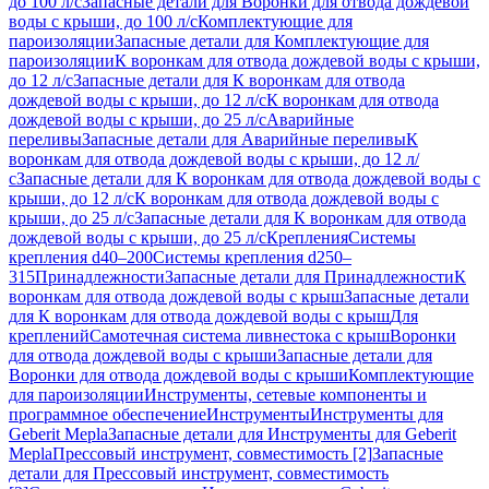
до 100 л/с
Запасные детали для Воронки для отвода дождевой
воды с крыши, до 100 л/с
Комплектующие для
пароизоляции
Запасные детали для Комплектующие для
пароизоляции
К воронкам для отвода дождевой воды с крыши,
до 12 л/с
Запасные детали для К воронкам для отвода
дождевой воды с крыши, до 12 л/с
К воронкам для отвода
дождевой воды с крыши, до 25 л/с
Аварийные
переливы
Запасные детали для Аварийные переливы
К
воронкам для отвода дождевой воды с крыши, до 12 л/
с
Запасные детали для К воронкам для отвода дождевой воды с
крыши, до 12 л/с
К воронкам для отвода дождевой воды с
крыши, до 25 л/с
Запасные детали для К воронкам для отвода
дождевой воды с крыши, до 25 л/с
Крепления
Системы
крепления d40–200
Системы крепления d250–
315
Принадлежности
Запасные детали для Принадлежности
К
воронкам для отвода дождевой воды с крыш
Запасные детали
для К воронкам для отвода дождевой воды с крыш
Для
креплений
Самотечная система ливнестока с крыш
Воронки
для отвода дождевой воды с крыши
Запасные детали для
Воронки для отвода дождевой воды с крыши
Комплектующие
для пароизоляции
Инструменты, сетевые компоненты и
программное обеспечение
Инструменты
Инструменты для
Geberit Mepla
Запасные детали для Инструменты для Geberit
Mepla
Прессовый инструмент, совместимость [2]
Запасные
детали для Прессовый инструмент, совместимость