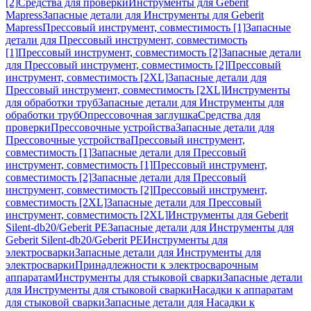
[2]
Средства для проверки
Инструменты для Geberit
Mapress
Запасные детали для Инструменты для Geberit
Mapress
Прессовый инструмент, совместимость [1]
Запасные
детали для Прессовый инструмент, совместимость
[1]
Прессовый инструмент, совместимость [2]
Запасные детали
для Прессовый инструмент, совместимость [2]
Прессовый
инструмент, совместимость [2XL]
Запасные детали для
Прессовый инструмент, совместимость [2XL]
Инструменты
для обработки труб
Запасные детали для Инструменты для
обработки труб
Опрессовочная заглушка
Средства для
проверки
Прессовочные устройства
Запасные детали для
Прессовочные устройства
Прессовый инструмент,
совместимость [1]
Запасные детали для Прессовый
инструмент, совместимость [1]
Прессовый инструмент,
совместимость [2]
Запасные детали для Прессовый
инструмент, совместимость [2]
Прессовый инструмент,
совместимость [2XL]
Запасные детали для Прессовый
инструмент, совместимость [2XL]
Инструменты для Geberit
Silent-db20/Geberit PE
Запасные детали для Инструменты для
Geberit Silent-db20/Geberit PE
Инструменты для
электросварки
Запасные детали для Инструменты для
электросварки
Принадлежности к электросварочным
аппаратам
Инструменты для стыковой сварки
Запасные детали
для Инструменты для стыковой сварки
Насадки к аппаратам
для стыковой сварки
Запасные детали для Насадки к