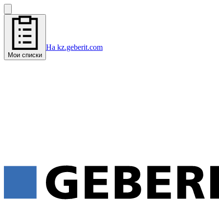
На kz.geberit.com
Мои списки