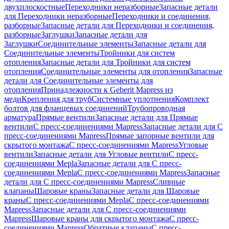
двухплоскостные
Переходники неразборные
Запасные детали
для Переходники неразборные
Переходники и соединения,
разборные
Запасные детали для Переходники и соединения,
разборные
Заглушки
Запасные детали для
Заглушки
Соединительные элементы
Запасные детали для
Соединительные элементы
Тройники для систем
отопления
Запасные детали для Тройники для систем
отопления
Соединительные элементы для отопления
Запасные
детали для Соединительные элементы для
отопления
Принадлежности к Geberit Mapress из
меди
Крепления для труб
Системные уплотнения
Комплект
болтов для фланцевых соединений
Трубопроводная
арматура
Прямые вентили
Запасные детали для Прямые
вентили
С пресс-соединениями Mapress
Запасные детали для С
пресс-соединениями Mapress
Прямые запорные вентили для
скрытого монтажа
С пресс-соединениями Mapress
Угловые
вентили
Запасные детали для Угловые вентили
С пресс-
соединениями Mepla
Запасные детали для С пресс-
соединениями Mepla
С пресс-соединениями Mapress
Запасные
детали для С пресс-соединениями Mapress
Сливные
клапаны
Шаровые краны
Запасные детали для Шаровые
краны
С пресс-соединениями Mepla
С пресс-соединениями
Mapress
Запасные детали для С пресс-соединениями
Mapress
Шаровые краны для скрытого монтажа
С пресс-
соединениями Mapress
Обратные клапаны
С пресс-