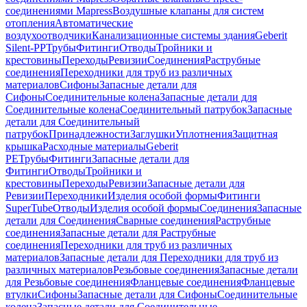
соединениями Mapress
Воздушные клапаны для систем
отопления
Автоматические
воздухоотводчики
Канализационные системы здания
Geberit
Silent-PP
Трубы
Фитинги
Отводы
Тройники и
крестовины
Переходы
Ревизии
Соединения
Раструбные
соединения
Переходники для труб из различных
материалов
Сифоны
Запасные детали для
Сифоны
Соединительные колена
Запасные детали для
Соединительные колена
Соединительный патрубок
Запасные
детали для Соединительный
патрубок
Принадлежности
Заглушки
Уплотнения
Защитная
крышка
Расходные материалы
Geberit
PE
Трубы
Фитинги
Запасные детали для
Фитинги
Отводы
Тройники и
крестовины
Переходы
Ревизии
Запасные детали для
Ревизии
Переходники
Изделия особой формы
Фитинги
SuperTube
Отводы
Изделия особой формы
Соединения
Запасные
детали для Соединения
Сварные соединения
Раструбные
соединения
Запасные детали для Раструбные
соединения
Переходники для труб из различных
материалов
Запасные детали для Переходники для труб из
различных материалов
Резьбовые соединения
Запасные детали
для Резьбовые соединения
Фланцевые соединения
Фланцевые
втулки
Сифоны
Запасные детали для Сифоны
Соединительные
колена
Запасные детали для Соединительные