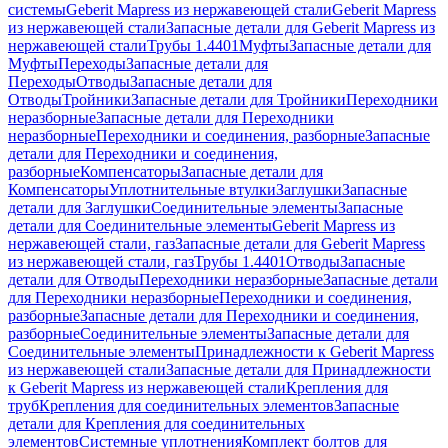
системы
Geberit Mapress из нержавеющей стали
Geberit Mapress
из нержавеющей стали
Запасные детали для Geberit Mapress из
нержавеющей стали
Трубы 1.4401
Муфты
Запасные детали для
Муфты
Переходы
Запасные детали для
Переходы
Отводы
Запасные детали для
Отводы
Тройники
Запасные детали для Тройники
Переходники
неразборные
Запасные детали для Переходники
неразборные
Переходники и соединения, разборные
Запасные
детали для Переходники и соединения,
разборные
Компенсаторы
Запасные детали для
Компенсаторы
Уплотнительные втулки
Заглушки
Запасные
детали для Заглушки
Соединительные элементы
Запасные
детали для Соединительные элементы
Geberit Mapress из
нержавеющей стали, газ
Запасные детали для Geberit Mapress
из нержавеющей стали, газ
Трубы 1.4401
Отводы
Запасные
детали для Отводы
Переходники неразборные
Запасные детали
для Переходники неразборные
Переходники и соединения,
разборные
Запасные детали для Переходники и соединения,
разборные
Соединительные элементы
Запасные детали для
Соединительные элементы
Принадлежности к Geberit Mapress
из нержавеющей стали
Запасные детали для Принадлежности
к Geberit Mapress из нержавеющей стали
Крепления для
труб
Крепления для соединительных элементов
Запасные
детали для Крепления для соединительных
элементов
Системные уплотнения
Комплект болтов для