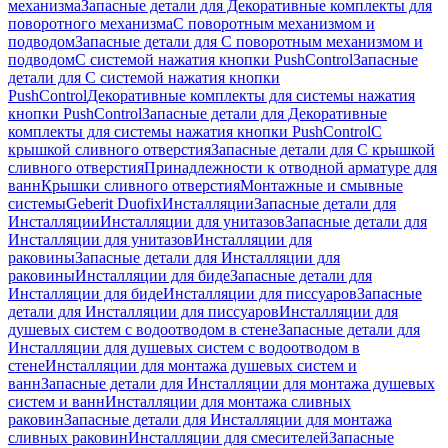
механизма
Запасные детали для Декоративные комплекты для
поворотного механизма
С поворотным механизмом и
подводом
Запасные детали для С поворотным механизмом и
подводом
С системой нажатия кнопки PushControl
Запасные
детали для С системой нажатия кнопки
PushControl
Декоративные комплекты для системы нажатия
кнопки PushControl
Запасные детали для Декоративные
комплекты для системы нажатия кнопки PushControl
С
крышкой сливного отверстия
Запасные детали для С крышкой
сливного отверстия
Принадлежности к отводной арматуре для
ванн
Крышки сливного отверстия
Монтажные и смывные
системы
Geberit Duofix
Инсталляции
Запасные детали для
Инсталляции
Инсталляции для унитазов
Запасные детали для
Инсталляции для унитазов
Инсталляции для
раковины
Запасные детали для Инсталляции для
раковины
Инсталляции для биде
Запасные детали для
Инсталляции для биде
Инсталляции для писсуаров
Запасные
детали для Инсталляции для писсуаров
Инсталляции для
душевых систем с водоотводом в стене
Запасные детали для
Инсталляции для душевых систем с водоотводом в
стене
Инсталляции для монтажа душевых систем и
ванн
Запасные детали для Инсталляции для монтажа душевых
систем и ванн
Инсталляции для монтажа сливных
раковин
Запасные детали для Инсталляции для монтажа
сливных раковин
Инсталляции для смесителей
Запасные