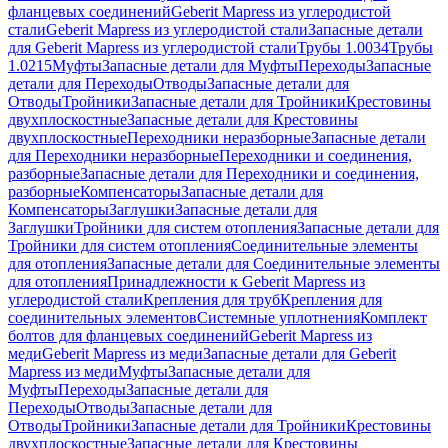
фланцевых соединений
Geberit Mapress из углеродистой
стали
Geberit Mapress из углеродистой стали
Запасные детали
для Geberit Mapress из углеродистой стали
Трубы 1.0034
Трубы
1.0215
Муфты
Запасные детали для Муфты
Переходы
Запасные
детали для Переходы
Отводы
Запасные детали для
Отводы
Тройники
Запасные детали для Тройники
Крестовины
двухплоскостные
Запасные детали для Крестовины
двухплоскостные
Переходники неразборные
Запасные детали
для Переходники неразборные
Переходники и соединения,
разборные
Запасные детали для Переходники и соединения,
разборные
Компенсаторы
Запасные детали для
Компенсаторы
Заглушки
Запасные детали для
Заглушки
Тройники для систем отопления
Запасные детали для
Тройники для систем отопления
Соединительные элементы
для отопления
Запасные детали для Соединительные элементы
для отопления
Принадлежности к Geberit Mapress из
углеродистой стали
Крепления для труб
Крепления для
соединительных элементов
Системные уплотнения
Комплект
болтов для фланцевых соединений
Geberit Mapress из
меди
Geberit Mapress из меди
Запасные детали для Geberit
Mapress из меди
Муфты
Запасные детали для
Муфты
Переходы
Запасные детали для
Переходы
Отводы
Запасные детали для
Отводы
Тройники
Запасные детали для Тройники
Крестовины
двухплоскостные
Запасные детали для Крестовины