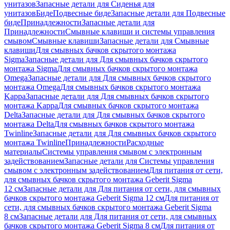
унитазов
Запасные детали для Сиденья для
унитазов
Биде
Подвесные биде
Запасные детали для Подвесные
биде
Принадлежности
Запасные детали для
Принадлежности
Смывные клавиши и системы управления
смывом
Смывные клавиши
Запасные детали для Смывные
клавиши
Для смывных бачков скрытого монтажа
Sigma
Запасные детали для Для смывных бачков скрытого
монтажа Sigma
Для смывных бачков скрытого монтажа
Omega
Запасные детали для Для смывных бачков скрытого
монтажа Omega
Для смывных бачков скрытого монтажа
Kappa
Запасные детали для Для смывных бачков скрытого
монтажа Kappa
Для смывных бачков скрытого монтажа
Delta
Запасные детали для Для смывных бачков скрытого
монтажа Delta
Для смывных бачков скрытого монтажа
Twinline
Запасные детали для Для смывных бачков скрытого
монтажа Twinline
Принадлежности
Расходные
материалы
Системы управления смывом с электронным
задействованием
Запасные детали для Системы управления
смывом с электронным задействованием
Для питания от сети,
для смывных бачков скрытого монтажа Geberit Sigma
12 см
Запасные детали для Для питания от сети, для смывных
бачков скрытого монтажа Geberit Sigma 12 см
Для питания от
сети, для смывных бачков скрытого монтажа Geberit Sigma
8 см
Запасные детали для Для питания от сети, для смывных
бачков скрытого монтажа Geberit Sigma 8 см
Для питания от