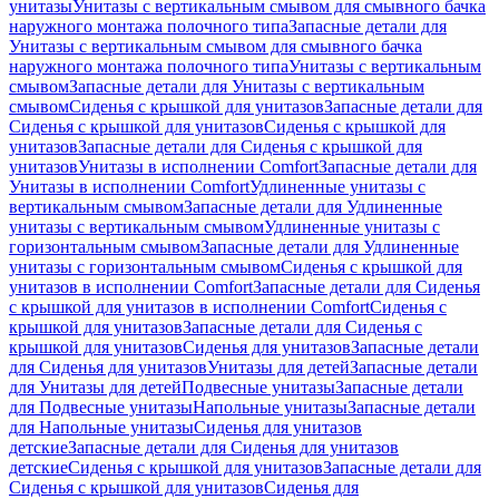
унитазы
Унитазы с вертикальным смывом для смывного бачка
наружного монтажа полочного типа
Запасные детали для
Унитазы с вертикальным смывом для смывного бачка
наружного монтажа полочного типа
Унитазы с вертикальным
смывом
Запасные детали для Унитазы с вертикальным
смывом
Сиденья с крышкой для унитазов
Запасные детали для
Сиденья с крышкой для унитазов
Сиденья с крышкой для
унитазов
Запасные детали для Сиденья с крышкой для
унитазов
Унитазы в исполнении Comfort
Запасные детали для
Унитазы в исполнении Comfort
Удлиненные унитазы с
вертикальным смывом
Запасные детали для Удлиненные
унитазы с вертикальным смывом
Удлиненные унитазы с
горизонтальным смывом
Запасные детали для Удлиненные
унитазы с горизонтальным смывом
Сиденья с крышкой для
унитазов в исполнении Comfort
Запасные детали для Сиденья
с крышкой для унитазов в исполнении Comfort
Сиденья с
крышкой для унитазов
Запасные детали для Сиденья с
крышкой для унитазов
Сиденья для унитазов
Запасные детали
для Сиденья для унитазов
Унитазы для детей
Запасные детали
для Унитазы для детей
Подвесные унитазы
Запасные детали
для Подвесные унитазы
Напольные унитазы
Запасные детали
для Напольные унитазы
Сиденья для унитазов
детские
Запасные детали для Сиденья для унитазов
детские
Сиденья с крышкой для унитазов
Запасные детали для
Сиденья с крышкой для унитазов
Сиденья для