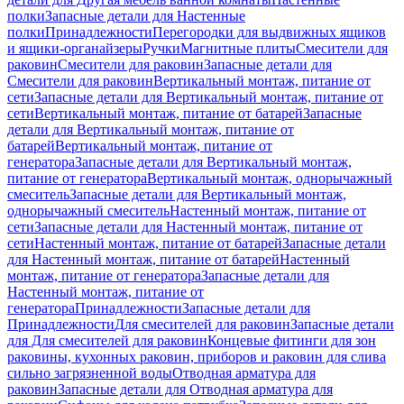
полки
Запасные детали для Настенные
полки
Принадлежности
Перегородки для выдвижных ящиков
и ящики-органайзеры
Ручки
Магнитные плиты
Смесители для
раковин
Смесители для раковин
Запасные детали для
Смесители для раковин
Вертикальный монтаж, питание от
сети
Запасные детали для Вертикальный монтаж, питание от
сети
Вертикальный монтаж, питание от батарей
Запасные
детали для Вертикальный монтаж, питание от
батарей
Вертикальный монтаж, питание от
генератора
Запасные детали для Вертикальный монтаж,
питание от генератора
Вертикальный монтаж, однорычажный
смеситель
Запасные детали для Вертикальный монтаж,
однорычажный смеситель
Настенный монтаж, питание от
сети
Запасные детали для Настенный монтаж, питание от
сети
Настенный монтаж, питание от батарей
Запасные детали
для Настенный монтаж, питание от батарей
Настенный
монтаж, питание от генератора
Запасные детали для
Настенный монтаж, питание от
генератора
Принадлежности
Запасные детали для
Принадлежности
Для смесителей для раковин
Запасные детали
для Для смесителей для раковин
Концевые фитинги для зон
раковины, кухонных раковин, приборов и раковин для слива
сильно загрязненной воды
Отводная арматура для
раковин
Запасные детали для Отводная арматура для