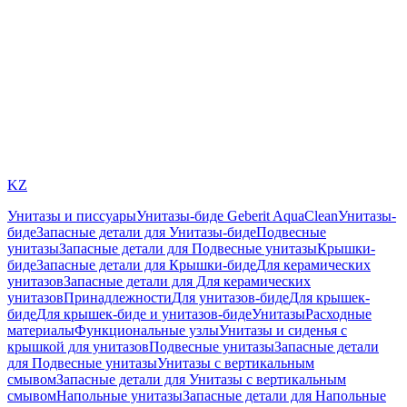
KZ
Унитазы и писсуары
Унитазы-биде Geberit AquaClean
Унитазы-
биде
Запасные детали для Унитазы-биде
Подвесные
унитазы
Запасные детали для Подвесные унитазы
Крышки-
биде
Запасные детали для Крышки-биде
Для керамических
унитазов
Запасные детали для Для керамических
унитазов
Принадлежности
Для унитазов-биде
Для крышек-
биде
Для крышек-биде и унитазов-биде
Унитазы
Расходные
материалы
Функциональные узлы
Унитазы и сиденья с
крышкой для унитазов
Подвесные унитазы
Запасные детали
для Подвесные унитазы
Унитазы с вертикальным
смывом
Запасные детали для Унитазы с вертикальным
смывом
Напольные унитазы
Запасные детали для Напольные