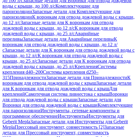
до 100 л/с
Запасные детали для Воронки для отвода дождевой
воды с крыши, до 100 л/с
Комплектующие для
пароизоляции
Запасные детали для Комплектующие для
пароизоляции
К воронкам для отвода дождевой воды с крыши,
до 12 л/с
Запасные детали для К воронкам для отвода
дождевой воды с крыши, до 12 л/с
К воронкам для отвода
дождевой воды с крыши, до 25 л/с
Аварийные
переливы
Запасные детали для Аварийные переливы
К
воронкам для отвода дождевой воды с крыши, до 12 л/
с
Запасные детали для К воронкам для отвода дождевой воды с
крыши, до 12 л/с
К воронкам для отвода дождевой воды с
крыши, до 25 л/с
Запасные детали для К воронкам для отвода
дождевой воды с крыши, до 25 л/с
Крепления
Системы
крепления d40–200
Системы крепления d250–
315
Принадлежности
Запасные детали для Принадлежности
К
воронкам для отвода дождевой воды с крыш
Запасные детали
для К воронкам для отвода дождевой воды с крыш
Для
креплений
Самотечная система ливнестока с крыш
Воронки
для отвода дождевой воды с крыши
Запасные детали для
Воронки для отвода дождевой воды с крыши
Комплектующие
для пароизоляции
Инструменты, сетевые компоненты и
программное обеспечение
Инструменты
Инструменты для
Geberit Mepla
Запасные детали для Инструменты для Geberit
Mepla
Прессовый инструмент, совместимость [2]
Запасные
детали для Прессовый инструмент, совместимость