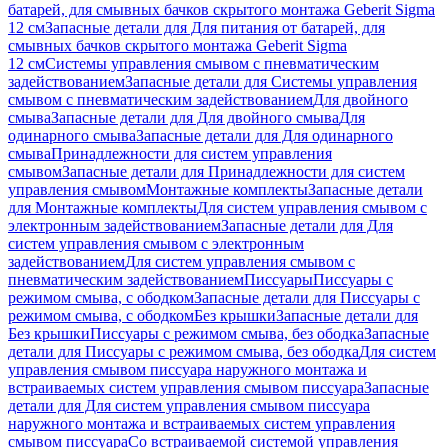
батарей, для смывных бачков скрытого монтажа Geberit Sigma
12 см
Запасные детали для Для питания от батарей, для
смывных бачков скрытого монтажа Geberit Sigma
12 см
Системы управления смывом с пневматическим
задействованием
Запасные детали для Системы управления
смывом с пневматическим задействованием
Для двойного
смыва
Запасные детали для Для двойного смыва
Для
одинарного смыва
Запасные детали для Для одинарного
смыва
Принадлежности для систем управления
смывом
Запасные детали для Принадлежности для систем
управления смывом
Монтажные комплекты
Запасные детали
для Монтажные комплекты
Для систем управления смывом с
электронным задействованием
Запасные детали для Для
систем управления смывом с электронным
задействованием
Для систем управления смывом с
пневматическим задействованием
Писсуары
Писсуары с
режимом смыва, с ободком
Запасные детали для Писсуары с
режимом смыва, с ободком
Без крышки
Запасные детали для
Без крышки
Писсуары с режимом смыва, без ободка
Запасные
детали для Писсуары с режимом смыва, без ободка
Для систем
управления смывом писсуара наружного монтажа и
встраиваемых систем управления смывом писсуара
Запасные
детали для Для систем управления смывом писсуара
наружного монтажа и встраиваемых систем управления
смывом писсуара
Со встраиваемой системой управления