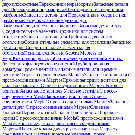
двухплоскостные
Переходники неразборные
Запасные детали
для Переходники неразборные
Переходники и соединения,
разборные
Запасные детали для Переходники и соединения,
разборные
Заглушки
Запасные детали для
Заглушки
Соединительные элементы
Запасные детали для
Соединительные элементы
Тройники для систем
отопления
Запасные детали для Тройники для систем
отопления
Соединительные элементы для отопления
Запасные
детали для Соединительные элементы для
отопления
Принадлежности к Geberit Mapress из
меди
Крепления для труб
Системные уплотнения
Комплект
болтов для фланцевых соединений
Трубопроводная
арматура
Прямые вентили
Запасные детали для Прямые
вентили
С пресс-соединениями Mapress
Запасные детали для С
пресс-соединениями Mapress
Прямые запорные вентили для
скрытого монтажа
С пресс-соединениями Mapress
Угловые
вентили
Запасные детали для Угловые вентили
С пресс-
соединениями Mepla
Запасные детали для С пресс-
соединениями Mepla
С пресс-соединениями Mapress
Запасные
детали для С пресс-соединениями Mapress
Сливные
клапаны
Шаровые краны
Запасные детали для Шаровые
краны
С пресс-соединениями Mepla
С пресс-соединениями
Mapress
Запасные детали для С пресс-соединениями
Mapress
Шаровые краны для скрытого монтажа
С пресс-
соединениями Mapress
Обратные клапаны
С пресс-