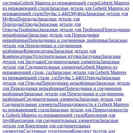
системы
Geberit Mapress из нержавеющей стали
Geberit Mapress
из нержавеющей стали
Запасные детали для Geberit Mapress из
нержавеющей стали
Трубы 1.4401
Муфты
Запасные детали для
Муфты
Переходы
Запасные детали для
Переходы
Отводы
Запасные детали для
Отводы
Тройники
Запасные детали для Тройники
Переходники
неразборные
Запасные детали для Переходники
неразборные
Переходники и соединения, разборные
Запасные
детали для Переходники и соединения,
разборные
Компенсаторы
Запасные детали для
Компенсаторы
Уплотнительные втулки
Заглушки
Запасные
детали для Заглушки
Соединительные элементы
Запасные
детали для Соединительные элементы
Geberit Mapress из
нержавеющей стали, газ
Запасные детали для Geberit Mapress
из нержавеющей стали, газ
Трубы 1.4401
Отводы
Запасные
детали для Отводы
Переходники неразборные
Запасные детали
для Переходники неразборные
Переходники и соединения,
разборные
Запасные детали для Переходники и соединения,
разборные
Соединительные элементы
Запасные детали для
Соединительные элементы
Принадлежности к Geberit Mapress
из нержавеющей стали
Запасные детали для Принадлежности
к Geberit Mapress из нержавеющей стали
Крепления для
труб
Крепления для соединительных элементов
Запасные
детали для Крепления для соединительных
элементов
Системные уплотнения
Комплект болтов для