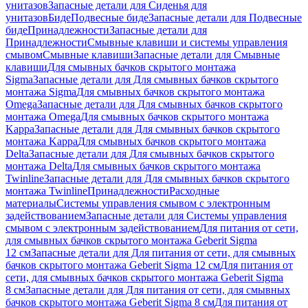
унитазов
Запасные детали для Сиденья для
унитазов
Биде
Подвесные биде
Запасные детали для Подвесные
биде
Принадлежности
Запасные детали для
Принадлежности
Смывные клавиши и системы управления
смывом
Смывные клавиши
Запасные детали для Смывные
клавиши
Для смывных бачков скрытого монтажа
Sigma
Запасные детали для Для смывных бачков скрытого
монтажа Sigma
Для смывных бачков скрытого монтажа
Omega
Запасные детали для Для смывных бачков скрытого
монтажа Omega
Для смывных бачков скрытого монтажа
Kappa
Запасные детали для Для смывных бачков скрытого
монтажа Kappa
Для смывных бачков скрытого монтажа
Delta
Запасные детали для Для смывных бачков скрытого
монтажа Delta
Для смывных бачков скрытого монтажа
Twinline
Запасные детали для Для смывных бачков скрытого
монтажа Twinline
Принадлежности
Расходные
материалы
Системы управления смывом с электронным
задействованием
Запасные детали для Системы управления
смывом с электронным задействованием
Для питания от сети,
для смывных бачков скрытого монтажа Geberit Sigma
12 см
Запасные детали для Для питания от сети, для смывных
бачков скрытого монтажа Geberit Sigma 12 см
Для питания от
сети, для смывных бачков скрытого монтажа Geberit Sigma
8 см
Запасные детали для Для питания от сети, для смывных
бачков скрытого монтажа Geberit Sigma 8 см
Для питания от