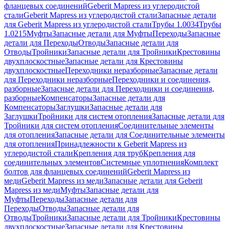
фланцевых соединений
Geberit Mapress из углеродистой
стали
Geberit Mapress из углеродистой стали
Запасные детали
для Geberit Mapress из углеродистой стали
Трубы 1.0034
Трубы
1.0215
Муфты
Запасные детали для Муфты
Переходы
Запасные
детали для Переходы
Отводы
Запасные детали для
Отводы
Тройники
Запасные детали для Тройники
Крестовины
двухплоскостные
Запасные детали для Крестовины
двухплоскостные
Переходники неразборные
Запасные детали
для Переходники неразборные
Переходники и соединения,
разборные
Запасные детали для Переходники и соединения,
разборные
Компенсаторы
Запасные детали для
Компенсаторы
Заглушки
Запасные детали для
Заглушки
Тройники для систем отопления
Запасные детали для
Тройники для систем отопления
Соединительные элементы
для отопления
Запасные детали для Соединительные элементы
для отопления
Принадлежности к Geberit Mapress из
углеродистой стали
Крепления для труб
Крепления для
соединительных элементов
Системные уплотнения
Комплект
болтов для фланцевых соединений
Geberit Mapress из
меди
Geberit Mapress из меди
Запасные детали для Geberit
Mapress из меди
Муфты
Запасные детали для
Муфты
Переходы
Запасные детали для
Переходы
Отводы
Запасные детали для
Отводы
Тройники
Запасные детали для Тройники
Крестовины
двухплоскостные
Запасные детали для Крестовины