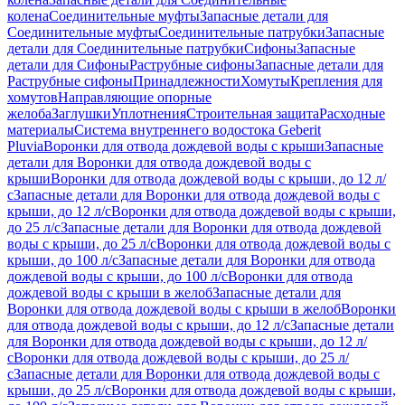
колена
Соединительные муфты
Запасные детали для
Соединительные муфты
Соединительные патрубки
Запасные
детали для Соединительные патрубки
Сифоны
Запасные
детали для Сифоны
Раструбные сифоны
Запасные детали для
Раструбные сифоны
Принадлежности
Хомуты
Крепления для
хомутов
Направляющие опорные
желоба
Заглушки
Уплотнения
Строительная защита
Расходные
материалы
Система внутреннего водостока Geberit
Pluvia
Воронки для отвода дождевой воды с крыши
Запасные
детали для Воронки для отвода дождевой воды с
крыши
Воронки для отвода дождевой воды с крыши, до 12 л/
с
Запасные детали для Воронки для отвода дождевой воды с
крыши, до 12 л/с
Воронки для отвода дождевой воды с крыши,
до 25 л/с
Запасные детали для Воронки для отвода дождевой
воды с крыши, до 25 л/с
Воронки для отвода дождевой воды с
крыши, до 100 л/с
Запасные детали для Воронки для отвода
дождевой воды с крыши, до 100 л/с
Воронки для отвода
дождевой воды с крыши в желоб
Запасные детали для
Воронки для отвода дождевой воды с крыши в желоб
Воронки
для отвода дождевой воды с крыши, до 12 л/с
Запасные детали
для Воронки для отвода дождевой воды с крыши, до 12 л/
с
Воронки для отвода дождевой воды с крыши, до 25 л/
с
Запасные детали для Воронки для отвода дождевой воды с
крыши, до 25 л/с
Воронки для отвода дождевой воды с крыши,