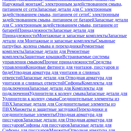
Наружный монтаж
С электронным задействованием смыва,
питанием от сети
Запасные детали для С электронным
задействованием смыва, питанием от сети
С электронным
задействованием смыва, питанием от батарей
Запасные детали
для С электронным задействованием смыва, питанием от
батарей
Принадлежности
Запасные детали для
Принадлежности
Монтажные и запасные комплекты
Запасные
детали для Монтажные и запасные комплекты
Смывные
патрубки, колена смыва и переходники
Ремонтные
комплекты
Запасные детали для Ремонтные
комплекты
Защитные крышки
Встраиваемые системы
управления смывом
Прочие принадлежности
Средства
управления
Концевые фитинги для унитазов, писсуаров и
биде
Отводная арматура для унитазов и сливных
отверстий
Запасные детали для Отводная арматура для
унитазов и сливных отверстий
Сифоны
Комплекты для
подключения
Запасные детали для Комплекты для
подключения
Удлинители к колену смыва
Запасные детали для
Удлинители к колену смыва
Соединительные элементы из
ПВХ
Запасные детали для Соединительные элементы из
ПВХ
Манжеты и защитные заглушки
Переходники и
соединительные элементы
Отводная арматура для
писсуаров
Запасные детали для Отводная арматура для
писсуаров
Cифоны для писсуаров
Запасные детали для
Cифоны для писсуаров
Манжеты
Отводная арматура для