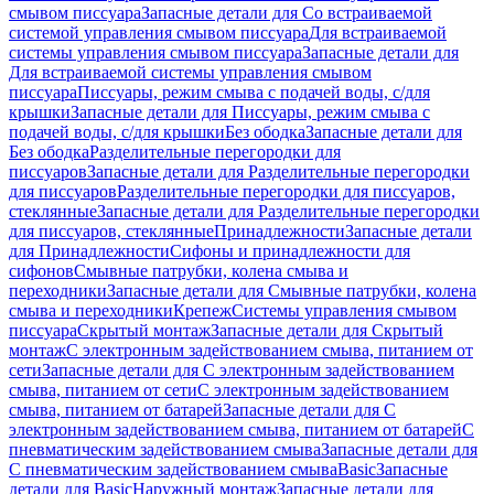
смывом писсуара
Запасные детали для Со встраиваемой
системой управления смывом писсуара
Для встраиваемой
системы управления смывом писсуара
Запасные детали для
Для встраиваемой системы управления смывом
писсуара
Писсуары, режим смыва с подачей воды, с/для
крышки
Запасные детали для Писсуары, режим смыва с
подачей воды, с/для крышки
Без ободка
Запасные детали для
Без ободка
Разделительные перегородки для
писсуаров
Запасные детали для Разделительные перегородки
для писсуаров
Разделительные перегородки для писсуаров,
стеклянные
Запасные детали для Разделительные перегородки
для писсуаров, стеклянные
Принадлежности
Запасные детали
для Принадлежности
Сифоны и принадлежности для
сифонов
Смывные патрубки, колена смыва и
переходники
Запасные детали для Смывные патрубки, колена
смыва и переходники
Крепеж
Системы управления смывом
писсуара
Скрытый монтаж
Запасные детали для Скрытый
монтаж
С электронным задействованием смыва, питанием от
сети
Запасные детали для С электронным задействованием
смыва, питанием от сети
С электронным задействованием
смыва, питанием от батарей
Запасные детали для С
электронным задействованием смыва, питанием от батарей
С
пневматическим задействованием смыва
Запасные детали для
С пневматическим задействованием смыва
Basic
Запасные
детали для Basic
Наружный монтаж
Запасные детали для