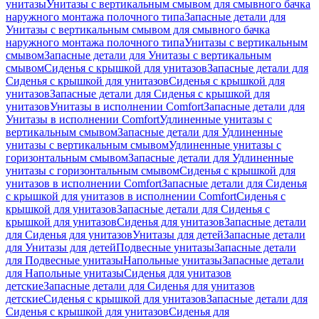
унитазы
Унитазы с вертикальным смывом для смывного бачка
наружного монтажа полочного типа
Запасные детали для
Унитазы с вертикальным смывом для смывного бачка
наружного монтажа полочного типа
Унитазы с вертикальным
смывом
Запасные детали для Унитазы с вертикальным
смывом
Сиденья с крышкой для унитазов
Запасные детали для
Сиденья с крышкой для унитазов
Сиденья с крышкой для
унитазов
Запасные детали для Сиденья с крышкой для
унитазов
Унитазы в исполнении Comfort
Запасные детали для
Унитазы в исполнении Comfort
Удлиненные унитазы с
вертикальным смывом
Запасные детали для Удлиненные
унитазы с вертикальным смывом
Удлиненные унитазы с
горизонтальным смывом
Запасные детали для Удлиненные
унитазы с горизонтальным смывом
Сиденья с крышкой для
унитазов в исполнении Comfort
Запасные детали для Сиденья
с крышкой для унитазов в исполнении Comfort
Сиденья с
крышкой для унитазов
Запасные детали для Сиденья с
крышкой для унитазов
Сиденья для унитазов
Запасные детали
для Сиденья для унитазов
Унитазы для детей
Запасные детали
для Унитазы для детей
Подвесные унитазы
Запасные детали
для Подвесные унитазы
Напольные унитазы
Запасные детали
для Напольные унитазы
Сиденья для унитазов
детские
Запасные детали для Сиденья для унитазов
детские
Сиденья с крышкой для унитазов
Запасные детали для
Сиденья с крышкой для унитазов
Сиденья для