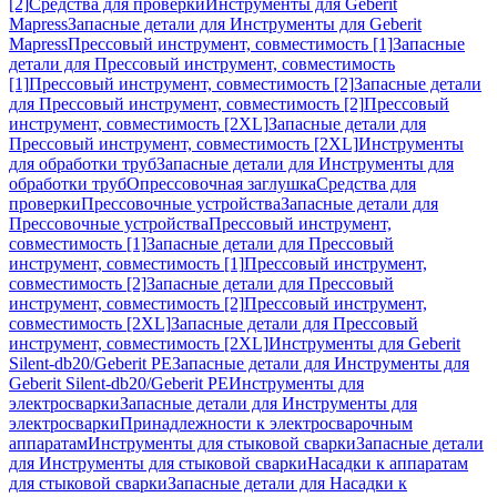
[2]
Средства для проверки
Инструменты для Geberit
Mapress
Запасные детали для Инструменты для Geberit
Mapress
Прессовый инструмент, совместимость [1]
Запасные
детали для Прессовый инструмент, совместимость
[1]
Прессовый инструмент, совместимость [2]
Запасные детали
для Прессовый инструмент, совместимость [2]
Прессовый
инструмент, совместимость [2XL]
Запасные детали для
Прессовый инструмент, совместимость [2XL]
Инструменты
для обработки труб
Запасные детали для Инструменты для
обработки труб
Опрессовочная заглушка
Средства для
проверки
Прессовочные устройства
Запасные детали для
Прессовочные устройства
Прессовый инструмент,
совместимость [1]
Запасные детали для Прессовый
инструмент, совместимость [1]
Прессовый инструмент,
совместимость [2]
Запасные детали для Прессовый
инструмент, совместимость [2]
Прессовый инструмент,
совместимость [2XL]
Запасные детали для Прессовый
инструмент, совместимость [2XL]
Инструменты для Geberit
Silent-db20/Geberit PE
Запасные детали для Инструменты для
Geberit Silent-db20/Geberit PE
Инструменты для
электросварки
Запасные детали для Инструменты для
электросварки
Принадлежности к электросварочным
аппаратам
Инструменты для стыковой сварки
Запасные детали
для Инструменты для стыковой сварки
Насадки к аппаратам
для стыковой сварки
Запасные детали для Насадки к