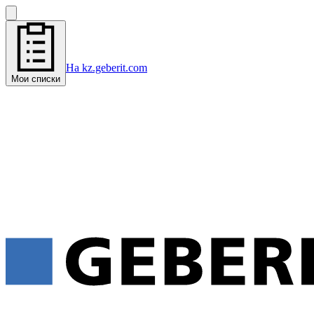
На kz.geberit.com
Мои списки