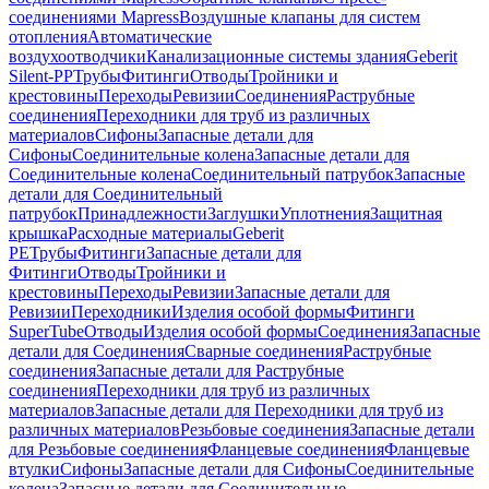
соединениями Mapress
Воздушные клапаны для систем
отопления
Автоматические
воздухоотводчики
Канализационные системы здания
Geberit
Silent-PP
Трубы
Фитинги
Отводы
Тройники и
крестовины
Переходы
Ревизии
Соединения
Раструбные
соединения
Переходники для труб из различных
материалов
Сифоны
Запасные детали для
Сифоны
Соединительные колена
Запасные детали для
Соединительные колена
Соединительный патрубок
Запасные
детали для Соединительный
патрубок
Принадлежности
Заглушки
Уплотнения
Защитная
крышка
Расходные материалы
Geberit
PE
Трубы
Фитинги
Запасные детали для
Фитинги
Отводы
Тройники и
крестовины
Переходы
Ревизии
Запасные детали для
Ревизии
Переходники
Изделия особой формы
Фитинги
SuperTube
Отводы
Изделия особой формы
Соединения
Запасные
детали для Соединения
Сварные соединения
Раструбные
соединения
Запасные детали для Раструбные
соединения
Переходники для труб из различных
материалов
Запасные детали для Переходники для труб из
различных материалов
Резьбовые соединения
Запасные детали
для Резьбовые соединения
Фланцевые соединения
Фланцевые
втулки
Сифоны
Запасные детали для Сифоны
Соединительные
колена
Запасные детали для Соединительные