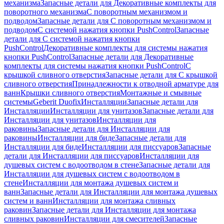
механизма
Запасные детали для Декоративные комплекты для
поворотного механизма
С поворотным механизмом и
подводом
Запасные детали для С поворотным механизмом и
подводом
С системой нажатия кнопки PushControl
Запасные
детали для С системой нажатия кнопки
PushControl
Декоративные комплекты для системы нажатия
кнопки PushControl
Запасные детали для Декоративные
комплекты для системы нажатия кнопки PushControl
С
крышкой сливного отверстия
Запасные детали для С крышкой
сливного отверстия
Принадлежности к отводной арматуре для
ванн
Крышки сливного отверстия
Монтажные и смывные
системы
Geberit Duofix
Инсталляции
Запасные детали для
Инсталляции
Инсталляции для унитазов
Запасные детали для
Инсталляции для унитазов
Инсталляции для
раковины
Запасные детали для Инсталляции для
раковины
Инсталляции для биде
Запасные детали для
Инсталляции для биде
Инсталляции для писсуаров
Запасные
детали для Инсталляции для писсуаров
Инсталляции для
душевых систем с водоотводом в стене
Запасные детали для
Инсталляции для душевых систем с водоотводом в
стене
Инсталляции для монтажа душевых систем и
ванн
Запасные детали для Инсталляции для монтажа душевых
систем и ванн
Инсталляции для монтажа сливных
раковин
Запасные детали для Инсталляции для монтажа
сливных раковин
Инсталляции для смесителей
Запасные