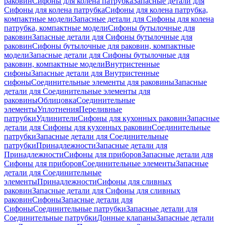
раковин
Сифоны для колена патрубка
Запасные детали для
Сифоны для колена патрубка
Сифоны для колена патрубка,
компактные модели
Запасные детали для Сифоны для колена
патрубка, компактные модели
Сифоны бутылочные для
раковин
Запасные детали для Сифоны бутылочные для
раковин
Сифоны бутылочные для раковин, компактные
модели
Запасные детали для Сифоны бутылочные для
раковин, компактные модели
Внутристенные
сифоны
Запасные детали для Внутристенные
сифоны
Соединительные элементы для раковины
Запасные
детали для Соединительные элементы для
раковины
Облицовка
Соединительные
элементы
Уплотнения
Переливные
патрубки
Удлинители
Сифоны для кухонных раковин
Запасные
детали для Сифоны для кухонных раковин
Соединительные
патрубки
Запасные детали для Соединительные
патрубки
Принадлежности
Запасные детали для
Принадлежности
Сифоны для приборов
Запасные детали для
Сифоны для приборов
Соединительные элементы
Запасные
детали для Соединительные
элементы
Принадлежности
Сифоны для сливных
раковин
Запасные детали для Сифоны для сливных
раковин
Сифоны
Запасные детали для
Сифоны
Соединительные патрубки
Запасные детали для
Соединительные патрубки
Донные клапаны
Запасные детали