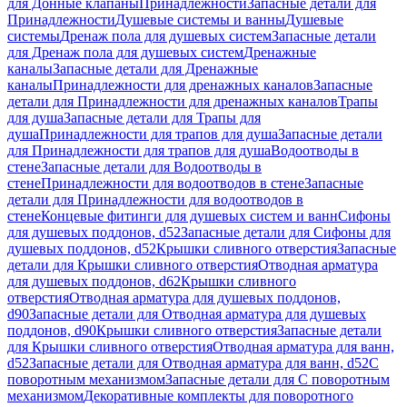
для Донные клапаны
Принадлежности
Запасные детали для
Принадлежности
Душевые системы и ванны
Душевые
системы
Дренаж пола для душевых систем
Запасные детали
для Дренаж пола для душевых систем
Дренажные
каналы
Запасные детали для Дренажные
каналы
Принадлежности для дренажных каналов
Запасные
детали для Принадлежности для дренажных каналов
Трапы
для душа
Запасные детали для Трапы для
душа
Принадлежности для трапов для душа
Запасные детали
для Принадлежности для трапов для душа
Водоотводы в
стене
Запасные детали для Водоотводы в
стене
Принадлежности для водоотводов в стене
Запасные
детали для Принадлежности для водоотводов в
стене
Концевые фитинги для душевых систем и ванн
Сифоны
для душевых поддонов, d52
Запасные детали для Сифоны для
душевых поддонов, d52
Крышки сливного отверстия
Запасные
детали для Крышки сливного отверстия
Отводная арматура
для душевых поддонов, d62
Крышки сливного
отверстия
Отводная арматура для душевых поддонов,
d90
Запасные детали для Отводная арматура для душевых
поддонов, d90
Крышки сливного отверстия
Запасные детали
для Крышки сливного отверстия
Отводная арматура для ванн,
d52
Запасные детали для Отводная арматура для ванн, d52
С
поворотным механизмом
Запасные детали для С поворотным
механизмом
Декоративные комплекты для поворотного