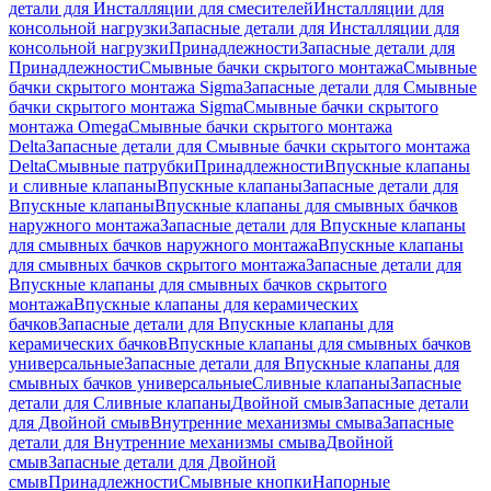
детали для Инсталляции для смесителей
Инсталляции для
консольной нагрузки
Запасные детали для Инсталляции для
консольной нагрузки
Принадлежности
Запасные детали для
Принадлежности
Смывные бачки скрытого монтажа
Смывные
бачки скрытого монтажа Sigma
Запасные детали для Смывные
бачки скрытого монтажа Sigma
Смывные бачки скрытого
монтажа Omega
Смывные бачки скрытого монтажа
Delta
Запасные детали для Смывные бачки скрытого монтажа
Delta
Смывные патрубки
Принадлежности
Впускные клапаны
и сливные клапаны
Впускные клапаны
Запасные детали для
Впускные клапаны
Впускные клапаны для смывных бачков
наружного монтажа
Запасные детали для Впускные клапаны
для смывных бачков наружного монтажа
Впускные клапаны
для смывных бачков скрытого монтажа
Запасные детали для
Впускные клапаны для смывных бачков скрытого
монтажа
Впускные клапаны для керамических
бачков
Запасные детали для Впускные клапаны для
керамических бачков
Впускные клапаны для смывных бачков
универсальные
Запасные детали для Впускные клапаны для
смывных бачков универсальные
Сливные клапаны
Запасные
детали для Сливные клапаны
Двойной смыв
Запасные детали
для Двойной смыв
Внутренние механизмы смыва
Запасные
детали для Внутренние механизмы смыва
Двойной
смыв
Запасные детали для Двойной
смыв
Принадлежности
Смывные кнопки
Напорные