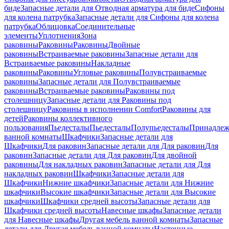
биде
Запасные детали для Отводная арматура для биде
Сифоны
для колена патрубка
Запасные детали для Сифоны для колена
патрубка
Облицовка
Соединительные
элементы
Уплотнения
Зона
раковины
Раковины
Раковины
Двойные
раковины
Встраиваемые раковины
Запасные детали для
Встраиваемые раковины
Накладные
раковины
Раковины
Угловые раковины
Полувстраиваемые
раковины
Запасные детали для Полувстраиваемые
раковины
Встраиваемые раковины
Раковины под
столешницу
Запасные детали для Раковины под
столешницу
Раковины в исполнении Comfort
Pаковины для
детей
Раковины коллективного
пользования
Пьедесталы
Пьедесталы
Полупьедесталы
Принадлеж
ванной комнаты
Шкафчики
Запасные детали для
Шкафчики
Для раковин
Запасные детали для Для раковин
Для
раковин
Запасные детали для Для раковин
Для двойной
раковины
Для накладных pаковин
Запасные детали для Для
накладных pаковин
Шкафчики
Запасные детали для
Шкафчики
Нижние шкафчики
Запасные детали для Нижние
шкафчики
Высокие шкафчики
Запасные детали для Высокие
шкафчики
Шкафчики средней высоты
Запасные детали для
Шкафчики средней высоты
Навесные шкафы
Запасные детали
для Навесные шкафы
Другая мебель ванной комнаты
Запасные
детали для Другая мебель ванной комнаты
Настенные