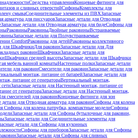
инадлежности
Средства управления
Концевые фитинги для
нитазов и сливных отверстий
Сифоны
Комплекты для
колену смыва
Соединительные элементы из ПВХ
Запасные
я арматура для писсуаров
Запасные детали для Отводная
е
Запасные детали для Отводная арматура для биде
Сифоны для
ины
Раковины
Раковины
Двойные раковины
Встраиваемые
ковины
Запасные детали для Полувстраиваемые
ении Comfort
Pаковины для детей
Раковины коллективного
и для Шкафчики
Для раковин
Запасные детали для Для
накладных pаковин
Шкафчики
Запасные детали для
ки
Шкафчики средней высоты
Запасные детали для Шкафчики
гая мебель ванной комнаты
Настенные полки
Запасные детали
ители для раковин
Смесители для раковин
Запасные детали для
тикальный монтаж, питание от батарей
Запасные детали для
нтаж, питание от генератора
Вертикальный монтаж,
 сети
Запасные детали для Настенный монтаж, питание от
ание от генератора
Запасные детали для Настенный монтаж,
Для смесителей для раковин
Концевые фитинги для зон
 детали для Отводная арматура для раковин
Сифоны для колена
ля Сифоны для колена патрубка, компактные модели
Сифоны
модели
Запасные детали для Сифоны бутылочные для раковин,
ны
Запасные детали для Соединительные элементы для
пасные детали для Сифоны для кухонных
длежности
Сифоны для приборов
Запасные детали для Сифоны
раковин
Запасные детали для Сифоны для сливных