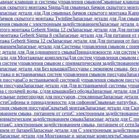
ывные клавиши и системы управления смывом
Смывные клави
ков скрытого монтажа Sigma
Для смывных бачков скрытого монт
апасные детали для Для смывных бачков скрытого монтажа Kapp
ачков скрытого монтажа Twinline
Запасные детали для Для смыв
ения смывом с электронным задействованием
Запасные детали 
того монтажа Geberit Sigma 12 см
Запасные детали для Для питан
монтажа Geberit Sigma 8 см
Запасные детали для Для питания от 
ажа Geberit Sigma 12 см
Запасные детали для Для питания от бат
ованием
Запасные детали для Системы управления смывом с пне
 детали для Для одинарного смыва
Принадлежности для систем 
тали для Монтажные комплекты
Для систем управления смывом 
я систем управления смывом с пневматическим задействованием
апасные детали для Без крышки
Писсуары с режимом смыва, без 
тажа и встраиваемых систем управления смывом писсуара
Запас
м писсуара
Со встраиваемой системой управления смывом писсу
м писсуара
Запасные детали для Для встраиваемой системы упр
а с подачей воды, с/для крышки
Без ободка
Запасные детали для 
тельные перегородки для писсуаров, стеклянные
Запасные детали
ости
Сифоны и принадлежности для сифонов
Смывные патрубки, 
ения смывом писсуара
Скрытый монтаж
Запасные детали для Ск
ованием смыва, питанием от сети
С электронным задействование
невматическим задействованием смыва
Запасные детали для С п
нтаж
С электронным задействованием смыва, питанием от сети
З
ием от батарей
Запасные детали для С электронным задействова
Запасные детали для Монтажные и запасные комплекты
Смывные