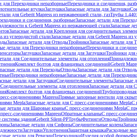
и для Переходники неразборные
Переходники и соединения, раз
лотнительные втулки
Заглушки
Запасные детали для Заглушки
Со
тали для Geberit Mapress из нержавеющей стали, газ
Трубы 1.440
реходники и соединения, разборные
Запасные детали для Перехо
длежности к Geberit Mapress из нержавеющей стали
Запасные де
нтов
Запасные детали для Крепления для соединительных элеме
ss из углеродистой стали
Запасные детали для Geberit Mapress из 
оды
Запасные детали для Отводы
Тройники
Запасные детали для 
ые детали для Переходники неразборные
Переходники и соедине
пенсаторы
Заглушки
Запасные детали для Заглушки
Тройники для 
етали для Соединительные элементы для отопления
Принадлежнос
отнения
Комплект болтов для фланцевых соединений
Geberit Mapr
пасные детали для Переходы
Отводы
Запасные детали для Отвод
стные
Переходники неразборные
Запасные детали для Переходник
асные детали для Заглушки
Соединительные элементы
Запасные 
я
Соединительные элементы для отопления
Запасные детали для 
ния
Комплект болтов для фланцевых соединений
Трубопроводная
пресс-соединениями Mapress
Прямые запорные вентили для скры
ниями Mepla
Запасные детали для С пресс-соединениями Mepla
С 
ные детали для Шаровые краны
С пресс-соединениями Mepla
С пр
 пресс-соединениями Mapress
Обратные клапаны
С пресс-соедине
 системы здания
Geberit Silent-PP
Трубы
Фитинги
Отводы
Тройник
фоны
Запасные детали для Сифоны
Соединительные колена
Запас
длежности
Заглушки
Уплотнения
Защитная крышка
Расходные ма
асные детали для Ревизии
Переходники
Изделия особой формы
Фи