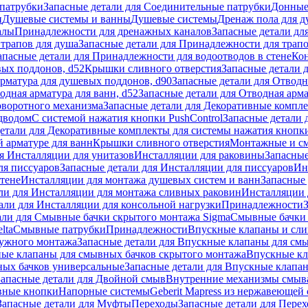
патрубки
Запасные детали для Соединительные патрубки
Донные
и
Душевые системы и ванны
Душевые системы
Дренаж пола для 
алы
Принадлежности для дренажных каналов
Запасные детали дл
трапов для душа
Запасные детали для Принадлежности для трапо
апасные детали для Принадлежности для водоотводов в стене
Кон
вых поддонов, d52
Крышки сливного отверстия
Запасные детали 
рматура для душевых поддонов, d90
Запасные детали для Отводн
одная арматура для ванн, d52
Запасные детали для Отводная арма
оворотного механизма
Запасные детали для Декоративные компл
дводом
С системой нажатия кнопки PushControl
Запасные детали 
етали для Декоративные комплекты для системы нажатия кнопки
 арматуре для ванн
Крышки сливного отверстия
Монтажные и с
я Инсталляции для унитазов
Инсталляции для раковины
Запасные
ля писсуаров
Запасные детали для Инсталляции для писсуаров
Ин
стене
Инсталляции для монтажа душевых систем и ванн
Запасные 
ли для Инсталляции для монтажа сливных раковин
Инсталляции 
али для Инсталляции для консольной нагрузки
Принадлежности
али для Смывные бачки скрытого монтажа Sigma
Смывные бачки
lta
Смывные патрубки
Принадлежности
Впускные клапаны и сл
ружного монтажа
Запасные детали для Впускные клапаны для см
ные клапаны для смывных бачков скрытого монтажа
Впускные кл
ых бачков универсальные
Запасные детали для Впускные клапа
Запасные детали для Двойной смыв
Внутренние механизмы смыв
ные кнопки
Напорные системы
Geberit Mapress из нержавеющей 
Запасные детали для Муфты
Переходы
Запасные детали для Пере