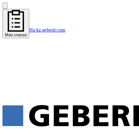
На kz.geberit.com
Мои списки