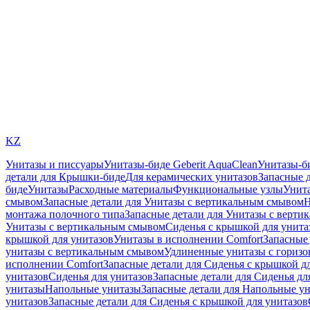
KZ
Унитазы и писсуары
Унитазы-биде Geberit AquaClean
Унитазы-б
детали для Крышки-биде
Для керамических унитазов
Запасные 
биде
Унитазы
Расходные материалы
Функциональные узлы
Унита
смывом
Запасные детали для Унитазы с вертикальным смывом
Н
монтажа полочного типа
Запасные детали для Унитазы с верти
Унитазы с вертикальным смывом
Сиденья с крышкой для унита
крышкой для унитазов
Унитазы в исполнении Comfort
Запасные 
унитазы с вертикальным смывом
Удлиненные унитазы с гориз
исполнении Comfort
Запасные детали для Сиденья с крышкой д
унитазов
Сиденья для унитазов
Запасные детали для Сиденья дл
унитазы
Напольные унитазы
Запасные детали для Напольные у
унитазов
Запасные детали для Сиденья с крышкой для унитазов