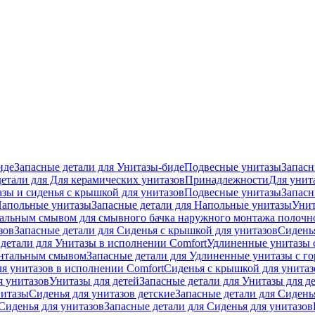
иде
Запасные детали для Унитазы-биде
Подвесные унитазы
Запасн
детали для Для керамических унитазов
Принадлежности
Для унит
зы и сиденья с крышкой для унитазов
Подвесные унитазы
Запасн
апольные унитазы
Запасные детали для Напольные унитазы
Унит
кальным смывом для смывного бачка наружного монтажа полочн
зов
Запасные детали для Сиденья с крышкой для унитазов
Сидень
детали для Унитазы в исполнении Comfort
Удлиненные унитазы 
онтальным смывом
Запасные детали для Удлиненные унитазы с 
ля унитазов в исполнении Comfort
Сиденья с крышкой для унитаз
я унитазов
Унитазы для детей
Запасные детали для Унитазы для д
нитазы
Сиденья для унитазов детские
Запасные детали для Сидень
Сиденья для унитазов
Запасные детали для Сиденья для унитазов