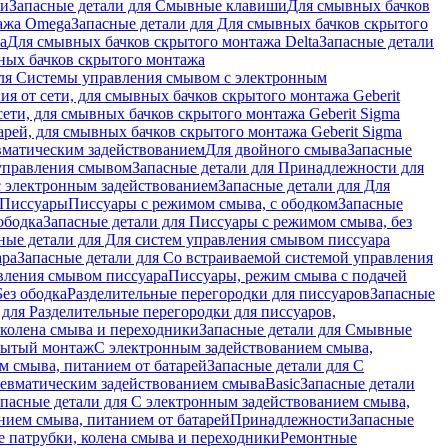
ши
Запасные детали для Смывные клавиши
Для смывных бачков
ажа Omega
Запасные детали для Для смывных бачков скрытого
a
Для смывных бачков скрытого монтажа Delta
Запасные детали
ных бачков скрытого монтажа
для Системы управления смывом с электронным
ия от сети, для смывных бачков скрытого монтажа Geberit
сети, для смывных бачков скрытого монтажа Geberit Sigma
арей, для смывных бачков скрытого монтажа Geberit Sigma
вматическим задействованием
Для двойного смыва
Запасные
управления смывом
Запасные детали для Принадлежности для
с электронным задействованием
Запасные детали для Для
Писсуары
Писсуары с режимом смыва, с ободком
Запасные
ободка
Запасные детали для Писсуары с режимом смыва, без
ные детали для Для систем управления смывом писсуара
ара
Запасные детали для Со встраиваемой системой управления
авления смывом писсуара
Писсуары, режим смыва с подачей
Без ободка
Разделительные перегородки для писсуаров
Запасные
 для Разделительные перегородки для писсуаров,
колена смыва и переходники
Запасные детали для Смывные
рытый монтаж
С электронным задействованием смыва,
м смыва, питанием от батарей
Запасные детали для С
невматическим задействованием смыва
Basic
Запасные детали
апасные детали для С электронным задействованием смыва,
нием смыва, питанием от батарей
Принадлежности
Запасные
 патрубки, колена смыва и переходники
Ремонтные