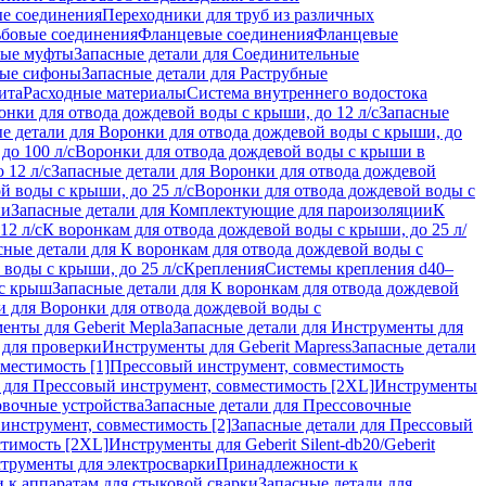
ые соединения
Переходники для труб из различных
ьбовые соединения
Фланцевые соединения
Фланцевые
ные муфты
Запасные детали для Соединительные
ные сифоны
Запасные детали для Раструбные
ита
Расходные материалы
Система внутреннего водостока
онки для отвода дождевой воды с крыши, до 12 л/с
Запасные
е детали для Воронки для отвода дождевой воды с крыши, до
до 100 л/с
Воронки для отвода дождевой воды с крыши в
 12 л/с
Запасные детали для Воронки для отвода дождевой
й воды с крыши, до 25 л/с
Воронки для отвода дождевой воды с
ии
Запасные детали для Комплектующие для пароизоляции
К
12 л/с
К воронкам для отвода дождевой воды с крыши, до 25 л/
сные детали для К воронкам для отвода дождевой воды с
воды с крыши, до 25 л/с
Крепления
Системы крепления d40–
 с крыш
Запасные детали для К воронкам для отвода дождевой
и для Воронки для отвода дождевой воды с
енты для Geberit Mepla
Запасные детали для Инструменты для
 для проверки
Инструменты для Geberit Mapress
Запасные детали
местимость [1]
Прессовый инструмент, совместимость
 для Прессовый инструмент, совместимость [2XL]
Инструменты
вочные устройства
Запасные детали для Прессовочные
инструмент, совместимость [2]
Запасные детали для Прессовый
стимость [2XL]
Инструменты для Geberit Silent-db20/Geberit
струменты для электросварки
Принадлежности к
 к аппаратам для стыковой сварки
Запасные детали для