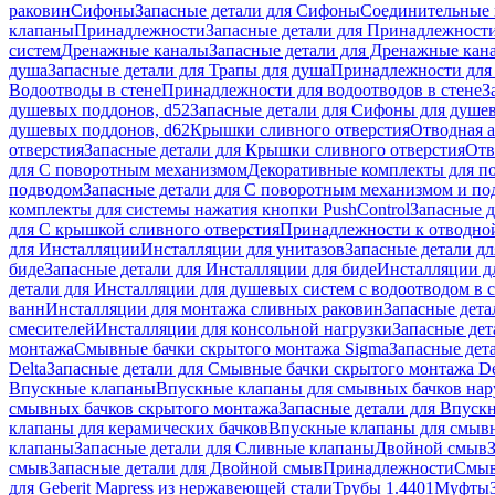
раковин
Сифоны
Запасные детали для Сифоны
Соединительные 
клапаны
Принадлежности
Запасные детали для Принадлежност
систем
Дренажные каналы
Запасные детали для Дренажные кан
душа
Запасные детали для Трапы для душа
Принадлежности для 
Водоотводы в стене
Принадлежности для водоотводов в стене
З
душевых поддонов, d52
Запасные детали для Сифоны для душе
душевых поддонов, d62
Крышки сливного отверстия
Отводная а
отверстия
Запасные детали для Крышки сливного отверстия
Отв
для С поворотным механизмом
Декоративные комплекты для п
подводом
Запасные детали для С поворотным механизмом и по
комплекты для системы нажатия кнопки PushControl
Запасные д
для С крышкой сливного отверстия
Принадлежности к отводной
для Инсталляции
Инсталляции для унитазов
Запасные детали дл
биде
Запасные детали для Инсталляции для биде
Инсталляции д
детали для Инсталляции для душевых систем с водоотводом в 
ванн
Инсталляции для монтажа сливных раковин
Запасные дета
смесителей
Инсталляции для консольной нагрузки
Запасные дет
монтажа
Смывные бачки скрытого монтажа Sigma
Запасные дет
Delta
Запасные детали для Смывные бачки скрытого монтажа De
Впускные клапаны
Впускные клапаны для смывных бачков на
смывных бачков скрытого монтажа
Запасные детали для Впуск
клапаны для керамических бачков
Впускные клапаны для смывн
клапаны
Запасные детали для Сливные клапаны
Двойной смыв
смыв
Запасные детали для Двойной смыв
Принадлежности
Смыв
для Geberit Mapress из нержавеющей стали
Трубы 1.4401
Муфты