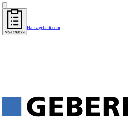
На kz.geberit.com
Мои списки