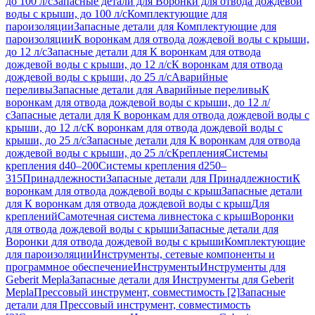
до 100 л/с
Запасные детали для Воронки для отвода дождевой
воды с крыши, до 100 л/с
Комплектующие для
пароизоляции
Запасные детали для Комплектующие для
пароизоляции
К воронкам для отвода дождевой воды с крыши,
до 12 л/с
Запасные детали для К воронкам для отвода
дождевой воды с крыши, до 12 л/с
К воронкам для отвода
дождевой воды с крыши, до 25 л/с
Аварийные
переливы
Запасные детали для Аварийные переливы
К
воронкам для отвода дождевой воды с крыши, до 12 л/
с
Запасные детали для К воронкам для отвода дождевой воды с
крыши, до 12 л/с
К воронкам для отвода дождевой воды с
крыши, до 25 л/с
Запасные детали для К воронкам для отвода
дождевой воды с крыши, до 25 л/с
Крепления
Системы
крепления d40–200
Системы крепления d250–
315
Принадлежности
Запасные детали для Принадлежности
К
воронкам для отвода дождевой воды с крыш
Запасные детали
для К воронкам для отвода дождевой воды с крыш
Для
креплений
Самотечная система ливнестока с крыш
Воронки
для отвода дождевой воды с крыши
Запасные детали для
Воронки для отвода дождевой воды с крыши
Комплектующие
для пароизоляции
Инструменты, сетевые компоненты и
программное обеспечение
Инструменты
Инструменты для
Geberit Mepla
Запасные детали для Инструменты для Geberit
Mepla
Прессовый инструмент, совместимость [2]
Запасные
детали для Прессовый инструмент, совместимость