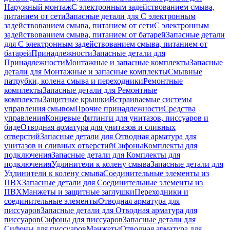
Наружный монтаж
С электронным задействованием смыва,
питанием от сети
Запасные детали для С электронным
задействованием смыва, питанием от сети
С электронным
задействованием смыва, питанием от батарей
Запасные детали
для С электронным задействованием смыва, питанием от
батарей
Принадлежности
Запасные детали для
Принадлежности
Монтажные и запасные комплекты
Запасные
детали для Монтажные и запасные комплекты
Смывные
патрубки, колена смыва и переходники
Ремонтные
комплекты
Запасные детали для Ремонтные
комплекты
Защитные крышки
Встраиваемые системы
управления смывом
Прочие принадлежности
Средства
управления
Концевые фитинги для унитазов, писсуаров и
биде
Отводная арматура для унитазов и сливных
отверстий
Запасные детали для Отводная арматура для
унитазов и сливных отверстий
Сифоны
Комплекты для
подключения
Запасные детали для Комплекты для
подключения
Удлинители к колену смыва
Запасные детали для
Удлинители к колену смыва
Соединительные элементы из
ПВХ
Запасные детали для Соединительные элементы из
ПВХ
Манжеты и защитные заглушки
Переходники и
соединительные элементы
Отводная арматура для
писсуаров
Запасные детали для Отводная арматура для
писсуаров
Cифоны для писсуаров
Запасные детали для
Cифоны для писсуаров
Манжеты
Отводная арматура для