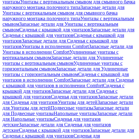
унитазы
Унитазы с вертикальным смывом для смывного бачка
наружного монтажа полочного типа
Запасные детали для
Унитазы с вертикальным смывом для смывного бачка
наружного монтажа полочного типа
Унитазы с вертикальным
смывом
Запасные детали для Унитазы с вертикальным
смывом
Сиденья с крышкой для унитазов
Запасные детали для
Сиденья с крышкой для унитазов
Сиденья с крышкой для
унитазов
Запасные детали для Сиденья с крышкой для
унитазов
Унитазы в исполнении Comfort
Запасные детали для
Унитазы в исполнении Comfort
Удлиненные унитазы с
вертикальным смывом
Запасные детали для Удлиненные
унитазы с вертикальным смывом
Удлиненные унитазы с
горизонтальным смывом
Запасные детали для Удлиненные
унитазы с горизонтальным смывом
Сиденья с крышкой для
унитазов в исполнении Comfort
Запасные детали для Сиденья
с крышкой для унитазов в исполнении Comfort
Сиденья с
крышкой для унитазов
Запасные детали для Сиденья с
крышкой для унитазов
Сиденья для унитазов
Запасные детали
для Сиденья для унитазов
Унитазы для детей
Запасные детали
для Унитазы для детей
Подвесные унитазы
Запасные детали
для Подвесные унитазы
Напольные унитазы
Запасные детали
для Напольные унитазы
Сиденья для унитазов
детские
Запасные детали для Сиденья для унитазов
детские
Сиденья с крышкой для унитазов
Запасные детали для
Сиденья с крышкой для унитазов
Сиденья для