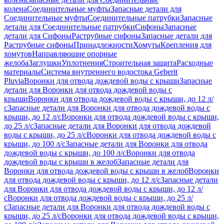
колена
Соединительные муфты
Запасные детали для
Соединительные муфты
Соединительные патрубки
Запасные
детали для Соединительные патрубки
Сифоны
Запасные
детали для Сифоны
Раструбные сифоны
Запасные детали для
Раструбные сифоны
Принадлежности
Хомуты
Крепления для
хомутов
Направляющие опорные
желоба
Заглушки
Уплотнения
Строительная защита
Расходные
материалы
Система внутреннего водостока Geberit
Pluvia
Воронки для отвода дождевой воды с крыши
Запасные
детали для Воронки для отвода дождевой воды с
крыши
Воронки для отвода дождевой воды с крыши, до 12 л/
с
Запасные детали для Воронки для отвода дождевой воды с
крыши, до 12 л/с
Воронки для отвода дождевой воды с крыши,
до 25 л/с
Запасные детали для Воронки для отвода дождевой
воды с крыши, до 25 л/с
Воронки для отвода дождевой воды с
крыши, до 100 л/с
Запасные детали для Воронки для отвода
дождевой воды с крыши, до 100 л/с
Воронки для отвода
дождевой воды с крыши в желоб
Запасные детали для
Воронки для отвода дождевой воды с крыши в желоб
Воронки
для отвода дождевой воды с крыши, до 12 л/с
Запасные детали
для Воронки для отвода дождевой воды с крыши, до 12 л/
с
Воронки для отвода дождевой воды с крыши, до 25 л/
с
Запасные детали для Воронки для отвода дождевой воды с
крыши, до 25 л/с
Воронки для отвода дождевой воды с крыши,