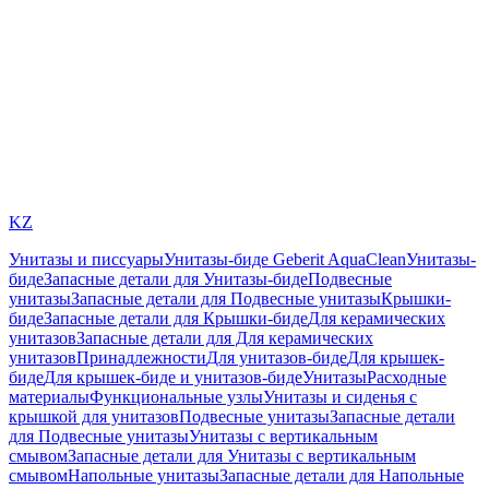
KZ
Унитазы и писсуары
Унитазы-биде Geberit AquaClean
Унитазы-
биде
Запасные детали для Унитазы-биде
Подвесные
унитазы
Запасные детали для Подвесные унитазы
Крышки-
биде
Запасные детали для Крышки-биде
Для керамических
унитазов
Запасные детали для Для керамических
унитазов
Принадлежности
Для унитазов-биде
Для крышек-
биде
Для крышек-биде и унитазов-биде
Унитазы
Расходные
материалы
Функциональные узлы
Унитазы и сиденья с
крышкой для унитазов
Подвесные унитазы
Запасные детали
для Подвесные унитазы
Унитазы с вертикальным
смывом
Запасные детали для Унитазы с вертикальным
смывом
Напольные унитазы
Запасные детали для Напольные