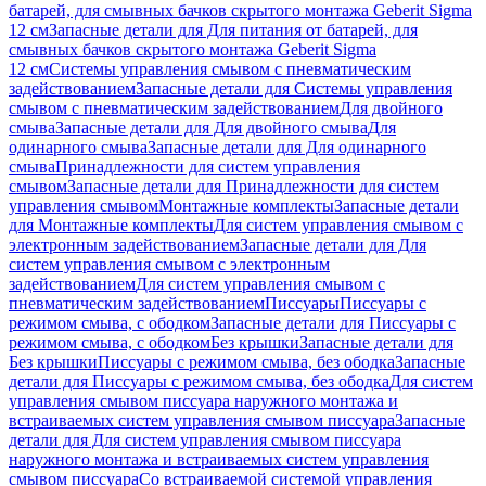
батарей, для смывных бачков скрытого монтажа Geberit Sigma
12 см
Запасные детали для Для питания от батарей, для
смывных бачков скрытого монтажа Geberit Sigma
12 см
Системы управления смывом с пневматическим
задействованием
Запасные детали для Системы управления
смывом с пневматическим задействованием
Для двойного
смыва
Запасные детали для Для двойного смыва
Для
одинарного смыва
Запасные детали для Для одинарного
смыва
Принадлежности для систем управления
смывом
Запасные детали для Принадлежности для систем
управления смывом
Монтажные комплекты
Запасные детали
для Монтажные комплекты
Для систем управления смывом с
электронным задействованием
Запасные детали для Для
систем управления смывом с электронным
задействованием
Для систем управления смывом с
пневматическим задействованием
Писсуары
Писсуары с
режимом смыва, с ободком
Запасные детали для Писсуары с
режимом смыва, с ободком
Без крышки
Запасные детали для
Без крышки
Писсуары с режимом смыва, без ободка
Запасные
детали для Писсуары с режимом смыва, без ободка
Для систем
управления смывом писсуара наружного монтажа и
встраиваемых систем управления смывом писсуара
Запасные
детали для Для систем управления смывом писсуара
наружного монтажа и встраиваемых систем управления
смывом писсуара
Со встраиваемой системой управления