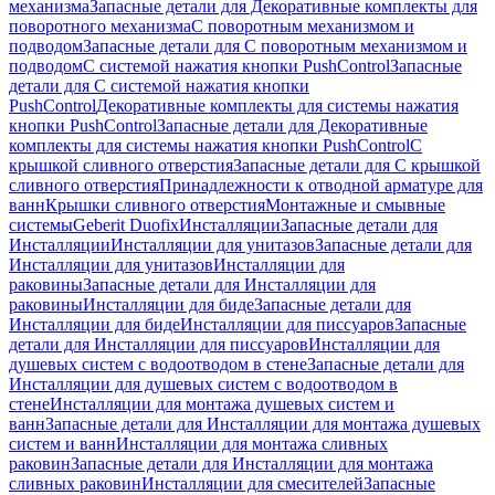
механизма
Запасные детали для Декоративные комплекты для
поворотного механизма
С поворотным механизмом и
подводом
Запасные детали для С поворотным механизмом и
подводом
С системой нажатия кнопки PushControl
Запасные
детали для С системой нажатия кнопки
PushControl
Декоративные комплекты для системы нажатия
кнопки PushControl
Запасные детали для Декоративные
комплекты для системы нажатия кнопки PushControl
С
крышкой сливного отверстия
Запасные детали для С крышкой
сливного отверстия
Принадлежности к отводной арматуре для
ванн
Крышки сливного отверстия
Монтажные и смывные
системы
Geberit Duofix
Инсталляции
Запасные детали для
Инсталляции
Инсталляции для унитазов
Запасные детали для
Инсталляции для унитазов
Инсталляции для
раковины
Запасные детали для Инсталляции для
раковины
Инсталляции для биде
Запасные детали для
Инсталляции для биде
Инсталляции для писсуаров
Запасные
детали для Инсталляции для писсуаров
Инсталляции для
душевых систем с водоотводом в стене
Запасные детали для
Инсталляции для душевых систем с водоотводом в
стене
Инсталляции для монтажа душевых систем и
ванн
Запасные детали для Инсталляции для монтажа душевых
систем и ванн
Инсталляции для монтажа сливных
раковин
Запасные детали для Инсталляции для монтажа
сливных раковин
Инсталляции для смесителей
Запасные