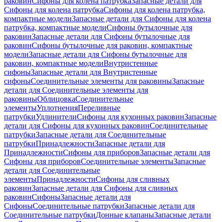
раковин
Сифоны для колена патрубка
Запасные детали для
Сифоны для колена патрубка
Сифоны для колена патрубка,
компактные модели
Запасные детали для Сифоны для колена
патрубка, компактные модели
Сифоны бутылочные для
раковин
Запасные детали для Сифоны бутылочные для
раковин
Сифоны бутылочные для раковин, компактные
модели
Запасные детали для Сифоны бутылочные для
раковин, компактные модели
Внутристенные
сифоны
Запасные детали для Внутристенные
сифоны
Соединительные элементы для раковины
Запасные
детали для Соединительные элементы для
раковины
Облицовка
Соединительные
элементы
Уплотнения
Переливные
патрубки
Удлинители
Сифоны для кухонных раковин
Запасные
детали для Сифоны для кухонных раковин
Соединительные
патрубки
Запасные детали для Соединительные
патрубки
Принадлежности
Запасные детали для
Принадлежности
Сифоны для приборов
Запасные детали для
Сифоны для приборов
Соединительные элементы
Запасные
детали для Соединительные
элементы
Принадлежности
Сифоны для сливных
раковин
Запасные детали для Сифоны для сливных
раковин
Сифоны
Запасные детали для
Сифоны
Соединительные патрубки
Запасные детали для
Соединительные патрубки
Донные клапаны
Запасные детали