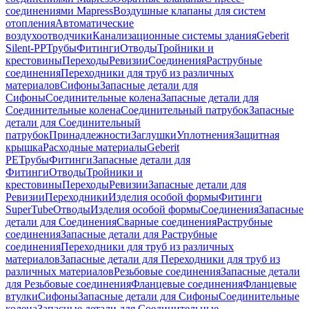
соединениями Mapress
Воздушные клапаны для систем
отопления
Автоматические
воздухоотводчики
Канализационные системы здания
Geberit
Silent-PP
Трубы
Фитинги
Отводы
Тройники и
крестовины
Переходы
Ревизии
Соединения
Раструбные
соединения
Переходники для труб из различных
материалов
Сифоны
Запасные детали для
Сифоны
Соединительные колена
Запасные детали для
Соединительные колена
Соединительный патрубок
Запасные
детали для Соединительный
патрубок
Принадлежности
Заглушки
Уплотнения
Защитная
крышка
Расходные материалы
Geberit
PE
Трубы
Фитинги
Запасные детали для
Фитинги
Отводы
Тройники и
крестовины
Переходы
Ревизии
Запасные детали для
Ревизии
Переходники
Изделия особой формы
Фитинги
SuperTube
Отводы
Изделия особой формы
Соединения
Запасные
детали для Соединения
Сварные соединения
Раструбные
соединения
Запасные детали для Раструбные
соединения
Переходники для труб из различных
материалов
Запасные детали для Переходники для труб из
различных материалов
Резьбовые соединения
Запасные детали
для Резьбовые соединения
Фланцевые соединения
Фланцевые
втулки
Сифоны
Запасные детали для Сифоны
Соединительные
колена
Запасные детали для Соединительные