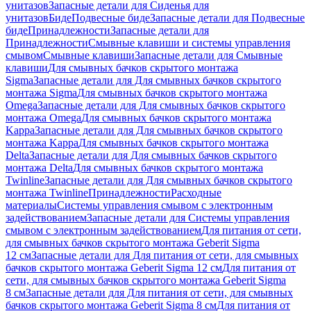
унитазов
Запасные детали для Сиденья для
унитазов
Биде
Подвесные биде
Запасные детали для Подвесные
биде
Принадлежности
Запасные детали для
Принадлежности
Смывные клавиши и системы управления
смывом
Смывные клавиши
Запасные детали для Смывные
клавиши
Для смывных бачков скрытого монтажа
Sigma
Запасные детали для Для смывных бачков скрытого
монтажа Sigma
Для смывных бачков скрытого монтажа
Omega
Запасные детали для Для смывных бачков скрытого
монтажа Omega
Для смывных бачков скрытого монтажа
Kappa
Запасные детали для Для смывных бачков скрытого
монтажа Kappa
Для смывных бачков скрытого монтажа
Delta
Запасные детали для Для смывных бачков скрытого
монтажа Delta
Для смывных бачков скрытого монтажа
Twinline
Запасные детали для Для смывных бачков скрытого
монтажа Twinline
Принадлежности
Расходные
материалы
Системы управления смывом с электронным
задействованием
Запасные детали для Системы управления
смывом с электронным задействованием
Для питания от сети,
для смывных бачков скрытого монтажа Geberit Sigma
12 см
Запасные детали для Для питания от сети, для смывных
бачков скрытого монтажа Geberit Sigma 12 см
Для питания от
сети, для смывных бачков скрытого монтажа Geberit Sigma
8 см
Запасные детали для Для питания от сети, для смывных
бачков скрытого монтажа Geberit Sigma 8 см
Для питания от