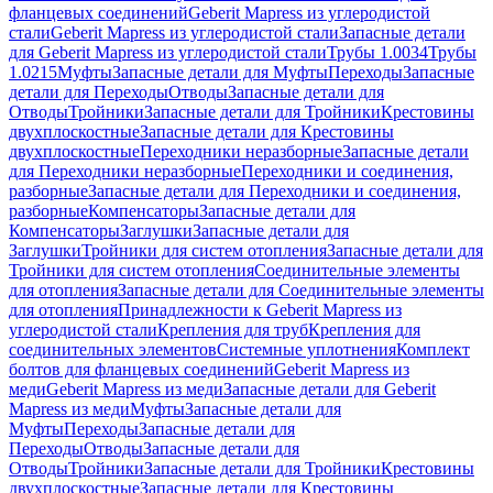
фланцевых соединений
Geberit Mapress из углеродистой
стали
Geberit Mapress из углеродистой стали
Запасные детали
для Geberit Mapress из углеродистой стали
Трубы 1.0034
Трубы
1.0215
Муфты
Запасные детали для Муфты
Переходы
Запасные
детали для Переходы
Отводы
Запасные детали для
Отводы
Тройники
Запасные детали для Тройники
Крестовины
двухплоскостные
Запасные детали для Крестовины
двухплоскостные
Переходники неразборные
Запасные детали
для Переходники неразборные
Переходники и соединения,
разборные
Запасные детали для Переходники и соединения,
разборные
Компенсаторы
Запасные детали для
Компенсаторы
Заглушки
Запасные детали для
Заглушки
Тройники для систем отопления
Запасные детали для
Тройники для систем отопления
Соединительные элементы
для отопления
Запасные детали для Соединительные элементы
для отопления
Принадлежности к Geberit Mapress из
углеродистой стали
Крепления для труб
Крепления для
соединительных элементов
Системные уплотнения
Комплект
болтов для фланцевых соединений
Geberit Mapress из
меди
Geberit Mapress из меди
Запасные детали для Geberit
Mapress из меди
Муфты
Запасные детали для
Муфты
Переходы
Запасные детали для
Переходы
Отводы
Запасные детали для
Отводы
Тройники
Запасные детали для Тройники
Крестовины
двухплоскостные
Запасные детали для Крестовины