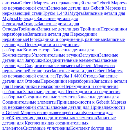
системы
Geberit Mapress из нержавеющей стали
Geberit Mapress
из нержавеющей стали
Запасные детали для Geberit Mapress из
нержавеющей стали
Трубы 1.4401
Муфты
Запасные детали для
Муфты
Переходы
Запасные детали для
Переходы
Отводы
Запасные детали для
Отводы
Тройники
Запасные детали для Тройники
Переходники
неразборные
Запасные детали для Переходники
неразборные
Переходники и соединения, разборные
Запасные
детали для Переходники и соединения,
разборные
Компенсаторы
Запасные детали для
Компенсаторы
Уплотнительные втулки
Заглушки
Запасные
детали для Заглушки
Соединительные элементы
Запасные
детали для Соединительные элементы
Geberit Mapress из
нержавеющей стали, газ
Запасные детали для Geberit Mapress
из нержавеющей стали, газ
Трубы 1.4401
Отводы
Запасные
детали для Отводы
Переходники неразборные
Запасные детали
для Переходники неразборные
Переходники и соединения,
разборные
Запасные детали для Переходники и соединения,
разборные
Соединительные элементы
Запасные детали для
Соединительные элементы
Принадлежности к Geberit Mapress
из нержавеющей стали
Запасные детали для Принадлежности
к Geberit Mapress из нержавеющей стали
Крепления для
труб
Крепления для соединительных элементов
Запасные
детали для Крепления для соединительных
элементов
Системные уплотнения
Комплект болтов для