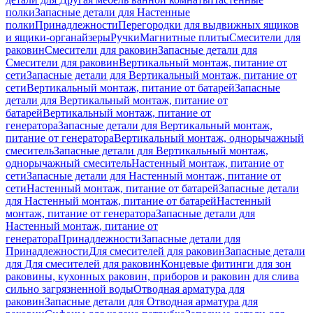
полки
Запасные детали для Настенные
полки
Принадлежности
Перегородки для выдвижных ящиков
и ящики-органайзеры
Ручки
Магнитные плиты
Смесители для
раковин
Смесители для раковин
Запасные детали для
Смесители для раковин
Вертикальный монтаж, питание от
сети
Запасные детали для Вертикальный монтаж, питание от
сети
Вертикальный монтаж, питание от батарей
Запасные
детали для Вертикальный монтаж, питание от
батарей
Вертикальный монтаж, питание от
генератора
Запасные детали для Вертикальный монтаж,
питание от генератора
Вертикальный монтаж, однорычажный
смеситель
Запасные детали для Вертикальный монтаж,
однорычажный смеситель
Настенный монтаж, питание от
сети
Запасные детали для Настенный монтаж, питание от
сети
Настенный монтаж, питание от батарей
Запасные детали
для Настенный монтаж, питание от батарей
Настенный
монтаж, питание от генератора
Запасные детали для
Настенный монтаж, питание от
генератора
Принадлежности
Запасные детали для
Принадлежности
Для смесителей для раковин
Запасные детали
для Для смесителей для раковин
Концевые фитинги для зон
раковины, кухонных раковин, приборов и раковин для слива
сильно загрязненной воды
Отводная арматура для
раковин
Запасные детали для Отводная арматура для