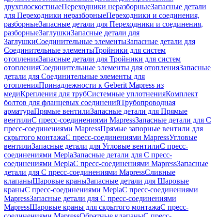
двухплоскостные
Переходники неразборные
Запасные детали
для Переходники неразборные
Переходники и соединения,
разборные
Запасные детали для Переходники и соединения,
разборные
Заглушки
Запасные детали для
Заглушки
Соединительные элементы
Запасные детали для
Соединительные элементы
Тройники для систем
отопления
Запасные детали для Тройники для систем
отопления
Соединительные элементы для отопления
Запасные
детали для Соединительные элементы для
отопления
Принадлежности к Geberit Mapress из
меди
Крепления для труб
Системные уплотнения
Комплект
болтов для фланцевых соединений
Трубопроводная
арматура
Прямые вентили
Запасные детали для Прямые
вентили
С пресс-соединениями Mapress
Запасные детали для С
пресс-соединениями Mapress
Прямые запорные вентили для
скрытого монтажа
С пресс-соединениями Mapress
Угловые
вентили
Запасные детали для Угловые вентили
С пресс-
соединениями Mepla
Запасные детали для С пресс-
соединениями Mepla
С пресс-соединениями Mapress
Запасные
детали для С пресс-соединениями Mapress
Сливные
клапаны
Шаровые краны
Запасные детали для Шаровые
краны
С пресс-соединениями Mepla
С пресс-соединениями
Mapress
Запасные детали для С пресс-соединениями
Mapress
Шаровые краны для скрытого монтажа
С пресс-
соединениями Mapress
Обратные клапаны
С пресс-