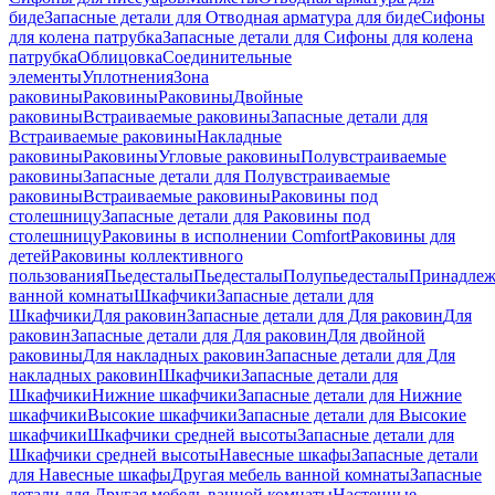
биде
Запасные детали для Отводная арматура для биде
Сифоны
для колена патрубка
Запасные детали для Сифоны для колена
патрубка
Облицовка
Соединительные
элементы
Уплотнения
Зона
раковины
Раковины
Раковины
Двойные
раковины
Встраиваемые раковины
Запасные детали для
Встраиваемые раковины
Накладные
раковины
Раковины
Угловые раковины
Полувстраиваемые
раковины
Запасные детали для Полувстраиваемые
раковины
Встраиваемые раковины
Раковины под
столешницу
Запасные детали для Раковины под
столешницу
Раковины в исполнении Comfort
Pаковины для
детей
Раковины коллективного
пользования
Пьедесталы
Пьедесталы
Полупьедесталы
Принадлеж
ванной комнаты
Шкафчики
Запасные детали для
Шкафчики
Для раковин
Запасные детали для Для раковин
Для
раковин
Запасные детали для Для раковин
Для двойной
раковины
Для накладных pаковин
Запасные детали для Для
накладных pаковин
Шкафчики
Запасные детали для
Шкафчики
Нижние шкафчики
Запасные детали для Нижние
шкафчики
Высокие шкафчики
Запасные детали для Высокие
шкафчики
Шкафчики средней высоты
Запасные детали для
Шкафчики средней высоты
Навесные шкафы
Запасные детали
для Навесные шкафы
Другая мебель ванной комнаты
Запасные
детали для Другая мебель ванной комнаты
Настенные