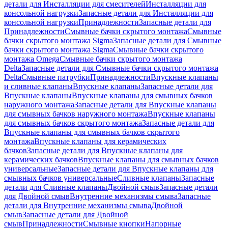
детали для Инсталляции для смесителей
Инсталляции для
консольной нагрузки
Запасные детали для Инсталляции для
консольной нагрузки
Принадлежности
Запасные детали для
Принадлежности
Смывные бачки скрытого монтажа
Смывные
бачки скрытого монтажа Sigma
Запасные детали для Смывные
бачки скрытого монтажа Sigma
Смывные бачки скрытого
монтажа Omega
Смывные бачки скрытого монтажа
Delta
Запасные детали для Смывные бачки скрытого монтажа
Delta
Смывные патрубки
Принадлежности
Впускные клапаны
и сливные клапаны
Впускные клапаны
Запасные детали для
Впускные клапаны
Впускные клапаны для смывных бачков
наружного монтажа
Запасные детали для Впускные клапаны
для смывных бачков наружного монтажа
Впускные клапаны
для смывных бачков скрытого монтажа
Запасные детали для
Впускные клапаны для смывных бачков скрытого
монтажа
Впускные клапаны для керамических
бачков
Запасные детали для Впускные клапаны для
керамических бачков
Впускные клапаны для смывных бачков
универсальные
Запасные детали для Впускные клапаны для
смывных бачков универсальные
Сливные клапаны
Запасные
детали для Сливные клапаны
Двойной смыв
Запасные детали
для Двойной смыв
Внутренние механизмы смыва
Запасные
детали для Внутренние механизмы смыва
Двойной
смыв
Запасные детали для Двойной
смыв
Принадлежности
Смывные кнопки
Напорные