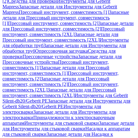
[2]
Средства для проверки
Инструменты для Geberit
Mapress
Запасные детали для Инструменты для Geberit
Mapress
Прессовый инструмент, совместимость [1]
Запасные
детали для Прессовый инструмент, совместимость
[1]
Прессовый инструмент, совместимость [2]
Запасные детали
для Прессовый инструмент, совместимость [2]
Прессовый
инструмент, совместимость [2XL]
Запасные детали для
Прессовый инструмент, совместимость [2XL]
Инструменты
для обработки труб
Запасные детали для Инструменты для
обработки труб
Опрессовочная заглушка
Средства для
проверки
Прессовочные устройства
Запасные детали для
Прессовочные устройства
Прессовый инструмент,
совместимость [1]
Запасные детали для Прессовый
инструмент, совместимость [1]
Прессовый инструмент,
совместимость [2]
Запасные детали для Прессовый
инструмент, совместимость [2]
Прессовый инструмент,
совместимость [2XL]
Запасные детали для Прессовый
инструмент, совместимость [2XL]
Инструменты для Geberit
Silent-db20/Geberit PE
Запасные детали для Инструменты для
Geberit Silent-db20/Geberit PE
Инструменты для
электросварки
Запасные детали для Инструменты для
электросварки
Принадлежности к электросварочным
аппаратам
Инструменты для стыковой сварки
Запасные детали
для Инструменты для стыковой сварки
Насадки к аппаратам
для стыковой сварки
Запасные детали для Насадки к