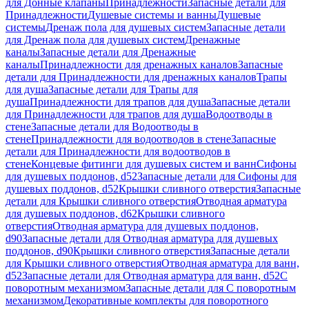
для Донные клапаны
Принадлежности
Запасные детали для
Принадлежности
Душевые системы и ванны
Душевые
системы
Дренаж пола для душевых систем
Запасные детали
для Дренаж пола для душевых систем
Дренажные
каналы
Запасные детали для Дренажные
каналы
Принадлежности для дренажных каналов
Запасные
детали для Принадлежности для дренажных каналов
Трапы
для душа
Запасные детали для Трапы для
душа
Принадлежности для трапов для душа
Запасные детали
для Принадлежности для трапов для душа
Водоотводы в
стене
Запасные детали для Водоотводы в
стене
Принадлежности для водоотводов в стене
Запасные
детали для Принадлежности для водоотводов в
стене
Концевые фитинги для душевых систем и ванн
Сифоны
для душевых поддонов, d52
Запасные детали для Сифоны для
душевых поддонов, d52
Крышки сливного отверстия
Запасные
детали для Крышки сливного отверстия
Отводная арматура
для душевых поддонов, d62
Крышки сливного
отверстия
Отводная арматура для душевых поддонов,
d90
Запасные детали для Отводная арматура для душевых
поддонов, d90
Крышки сливного отверстия
Запасные детали
для Крышки сливного отверстия
Отводная арматура для ванн,
d52
Запасные детали для Отводная арматура для ванн, d52
С
поворотным механизмом
Запасные детали для С поворотным
механизмом
Декоративные комплекты для поворотного