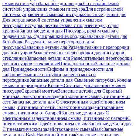
смывом писсуара
Запасные детали для Со встраиваемой
системой управления смывом писсуара
Для встраиваемой
системы управления смывом писсуара
Запасные детали для
Для встраиваемой системы управления смывом
писсуара
Писсуары, режим смыва с подачей воды, с/для
крышки
Запасные детали для Писсуары, режим смыва с
подачей воды, с/для крышки
Без ободка
Запасные детали для
Без ободка
Разделительные перегородки для
писсуаров
Запасные детали для Разделительные перегородки
для писсуаров
Разделительные перегородки для писсуаров,
стеклянные
Запасные детали для Разделительные перегородки
для писсуаров, стеклянные
Принадлежности
Запасные детали
для Принадлежности
Сифоны и принадлежности для
сифонов
Смывные патрубки, колена смыва и
переходники
Запасные детали для Смывные патрубки, колена
смыва и переходники
Крепеж
Системы управления смывом
писсуара
Скрытый монтаж
Запасные детали для Скрытый
монтаж
С электронным задействованием смыва, питанием от
сети
Запасные детали для С электронным задействованием
смыва, питанием от сети
С электронным задействованием
смыва, питанием от батарей
Запасные детали для С
электронным задействованием смыва, питанием от батарей
С
пневматическим задействованием смыва
Запасные детали для
С пневматическим задействованием смыва
Basic
Запасные
детали для Basic
Наружный монтаж
Запасные детали для