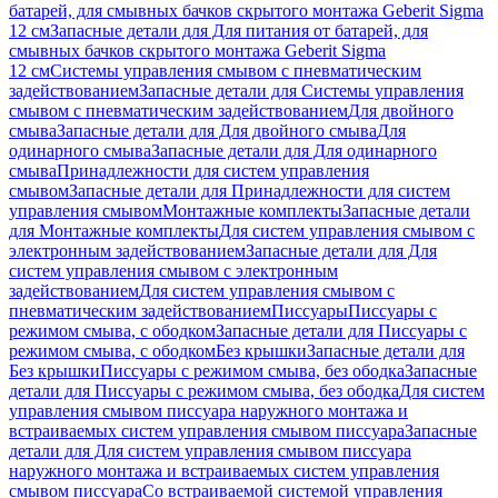
батарей, для смывных бачков скрытого монтажа Geberit Sigma
12 см
Запасные детали для Для питания от батарей, для
смывных бачков скрытого монтажа Geberit Sigma
12 см
Системы управления смывом с пневматическим
задействованием
Запасные детали для Системы управления
смывом с пневматическим задействованием
Для двойного
смыва
Запасные детали для Для двойного смыва
Для
одинарного смыва
Запасные детали для Для одинарного
смыва
Принадлежности для систем управления
смывом
Запасные детали для Принадлежности для систем
управления смывом
Монтажные комплекты
Запасные детали
для Монтажные комплекты
Для систем управления смывом с
электронным задействованием
Запасные детали для Для
систем управления смывом с электронным
задействованием
Для систем управления смывом с
пневматическим задействованием
Писсуары
Писсуары с
режимом смыва, с ободком
Запасные детали для Писсуары с
режимом смыва, с ободком
Без крышки
Запасные детали для
Без крышки
Писсуары с режимом смыва, без ободка
Запасные
детали для Писсуары с режимом смыва, без ободка
Для систем
управления смывом писсуара наружного монтажа и
встраиваемых систем управления смывом писсуара
Запасные
детали для Для систем управления смывом писсуара
наружного монтажа и встраиваемых систем управления
смывом писсуара
Со встраиваемой системой управления