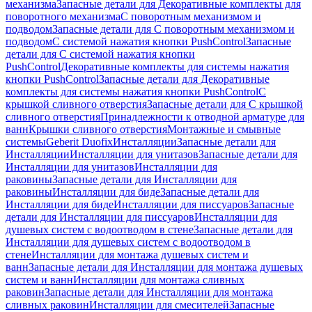
механизма
Запасные детали для Декоративные комплекты для
поворотного механизма
С поворотным механизмом и
подводом
Запасные детали для С поворотным механизмом и
подводом
С системой нажатия кнопки PushControl
Запасные
детали для С системой нажатия кнопки
PushControl
Декоративные комплекты для системы нажатия
кнопки PushControl
Запасные детали для Декоративные
комплекты для системы нажатия кнопки PushControl
С
крышкой сливного отверстия
Запасные детали для С крышкой
сливного отверстия
Принадлежности к отводной арматуре для
ванн
Крышки сливного отверстия
Монтажные и смывные
системы
Geberit Duofix
Инсталляции
Запасные детали для
Инсталляции
Инсталляции для унитазов
Запасные детали для
Инсталляции для унитазов
Инсталляции для
раковины
Запасные детали для Инсталляции для
раковины
Инсталляции для биде
Запасные детали для
Инсталляции для биде
Инсталляции для писсуаров
Запасные
детали для Инсталляции для писсуаров
Инсталляции для
душевых систем с водоотводом в стене
Запасные детали для
Инсталляции для душевых систем с водоотводом в
стене
Инсталляции для монтажа душевых систем и
ванн
Запасные детали для Инсталляции для монтажа душевых
систем и ванн
Инсталляции для монтажа сливных
раковин
Запасные детали для Инсталляции для монтажа
сливных раковин
Инсталляции для смесителей
Запасные