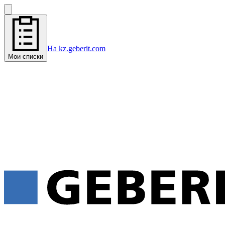
На kz.geberit.com
Мои списки