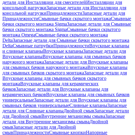
детали для Инсталляции для смесителей
Инсталляции для
консольной нагрузки
Запасные детали для Инсталляции для
консольной нагрузки
Принадлежности
Запасные детали для
Принадлежности
Смывные бачки скрытого монтажа
Смывные
бачки скрытого монтажа Sigma
Запасные детали для Смывные
бачки скрытого монтажа Sigma
Смывные бачки скрытого
монтажа Omega
Смывные бачки скрытого монтажа
Delta
Запасные детали для Смывные бачки скрытого монтажа
Delta
Смывные патрубки
Принадлежности
Впускные клапаны
и сливные клапаны
Впускные клапаны
Запасные детали для
Впускные клапаны
Впускные клапаны для смывных бачков
наружного монтажа
Запасные детали для Впускные клапаны
для смывных бачков наружного монтажа
Впускные клапаны
для смывных бачков скрытого монтажа
Запасные детали для
Впускные клапаны для смывных бачков скрытого
монтажа
Впускные клапаны для керамических
бачков
Запасные детали для Впускные клапаны для
керамических бачков
Впускные клапаны для смывных бачков
универсальные
Запасные детали для Впускные клапаны для
смывных бачков универсальные
Сливные клапаны
Запасные
детали для Сливные клапаны
Двойной смыв
Запасные детали
для Двойной смыв
Внутренние механизмы смыва
Запасные
детали для Внутренние механизмы смыва
Двойной
смыв
Запасные детали для Двойной
смыв
Принадлежности
Смывные кнопки
Напорные