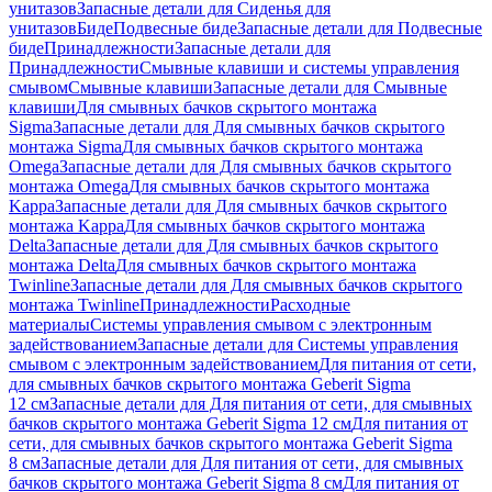
унитазов
Запасные детали для Сиденья для
унитазов
Биде
Подвесные биде
Запасные детали для Подвесные
биде
Принадлежности
Запасные детали для
Принадлежности
Смывные клавиши и системы управления
смывом
Смывные клавиши
Запасные детали для Смывные
клавиши
Для смывных бачков скрытого монтажа
Sigma
Запасные детали для Для смывных бачков скрытого
монтажа Sigma
Для смывных бачков скрытого монтажа
Omega
Запасные детали для Для смывных бачков скрытого
монтажа Omega
Для смывных бачков скрытого монтажа
Kappa
Запасные детали для Для смывных бачков скрытого
монтажа Kappa
Для смывных бачков скрытого монтажа
Delta
Запасные детали для Для смывных бачков скрытого
монтажа Delta
Для смывных бачков скрытого монтажа
Twinline
Запасные детали для Для смывных бачков скрытого
монтажа Twinline
Принадлежности
Расходные
материалы
Системы управления смывом с электронным
задействованием
Запасные детали для Системы управления
смывом с электронным задействованием
Для питания от сети,
для смывных бачков скрытого монтажа Geberit Sigma
12 см
Запасные детали для Для питания от сети, для смывных
бачков скрытого монтажа Geberit Sigma 12 см
Для питания от
сети, для смывных бачков скрытого монтажа Geberit Sigma
8 см
Запасные детали для Для питания от сети, для смывных
бачков скрытого монтажа Geberit Sigma 8 см
Для питания от