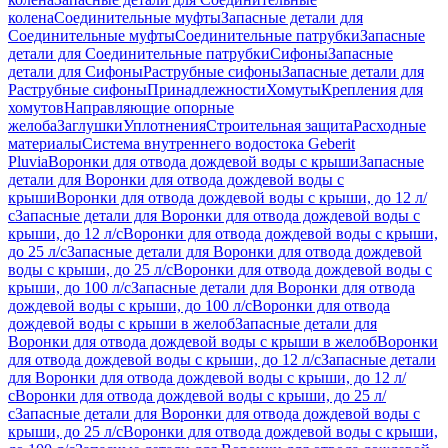
колена
Соединительные муфты
Запасные детали для
Соединительные муфты
Соединительные патрубки
Запасные
детали для Соединительные патрубки
Сифоны
Запасные
детали для Сифоны
Раструбные сифоны
Запасные детали для
Раструбные сифоны
Принадлежности
Хомуты
Крепления для
хомутов
Направляющие опорные
желоба
Заглушки
Уплотнения
Строительная защита
Расходные
материалы
Система внутреннего водостока Geberit
Pluvia
Воронки для отвода дождевой воды с крыши
Запасные
детали для Воронки для отвода дождевой воды с
крыши
Воронки для отвода дождевой воды с крыши, до 12 л/
с
Запасные детали для Воронки для отвода дождевой воды с
крыши, до 12 л/с
Воронки для отвода дождевой воды с крыши,
до 25 л/с
Запасные детали для Воронки для отвода дождевой
воды с крыши, до 25 л/с
Воронки для отвода дождевой воды с
крыши, до 100 л/с
Запасные детали для Воронки для отвода
дождевой воды с крыши, до 100 л/с
Воронки для отвода
дождевой воды с крыши в желоб
Запасные детали для
Воронки для отвода дождевой воды с крыши в желоб
Воронки
для отвода дождевой воды с крыши, до 12 л/с
Запасные детали
для Воронки для отвода дождевой воды с крыши, до 12 л/
с
Воронки для отвода дождевой воды с крыши, до 25 л/
с
Запасные детали для Воронки для отвода дождевой воды с
крыши, до 25 л/с
Воронки для отвода дождевой воды с крыши,