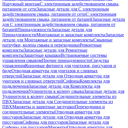
Наружный монтаж
С электронным задействованием смыва,
питанием от сети
Запасные детали для С электронным
задействованием смыва, питанием от сети
С электронным
задействованием смыва, питанием от батарей
Запасные детали
для С электронным задействованием смыва, питанием от
батарей
Принадлежности
Запасные детали для
Принадлежности
Монтажные и запасные комплекты
Запасные
детали для Монтажные и запасные комплекты
Смывные
патрубки, колена смыва и переходники
Ремонтные
комплекты
Запасные детали для Ремонтные
комплекты
Защитные крышки
Встраиваемые системы
управления смывом
Прочие принадлежности
Средства
управления
Концевые фитинги для унитазов, писсуаров и
биде
Отводная арматура для унитазов и сливных
отверстий
Запасные детали для Отводная арматура для
унитазов и сливных отверстий
Сифоны
Комплекты для
подключения
Запасные детали для Комплекты для
подключения
Удлинители к колену смыва
Запасные детали для
Удлинители к колену смыва
Соединительные элементы из
ПВХ
Запасные детали для Соединительные элементы из
ПВХ
Манжеты и защитные заглушки
Переходники и
соединительные элементы
Отводная арматура для
писсуаров
Запасные детали для Отводная арматура для
писсуаров
Cифоны для писсуаров
Запасные детали для
Cифоны для писсуаров
Манжеты
Отводная арматура для