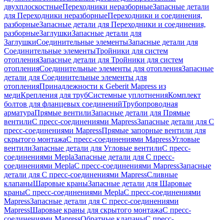
двухплоскостные
Переходники неразборные
Запасные детали
для Переходники неразборные
Переходники и соединения,
разборные
Запасные детали для Переходники и соединения,
разборные
Заглушки
Запасные детали для
Заглушки
Соединительные элементы
Запасные детали для
Соединительные элементы
Тройники для систем
отопления
Запасные детали для Тройники для систем
отопления
Соединительные элементы для отопления
Запасные
детали для Соединительные элементы для
отопления
Принадлежности к Geberit Mapress из
меди
Крепления для труб
Системные уплотнения
Комплект
болтов для фланцевых соединений
Трубопроводная
арматура
Прямые вентили
Запасные детали для Прямые
вентили
С пресс-соединениями Mapress
Запасные детали для С
пресс-соединениями Mapress
Прямые запорные вентили для
скрытого монтажа
С пресс-соединениями Mapress
Угловые
вентили
Запасные детали для Угловые вентили
С пресс-
соединениями Mepla
Запасные детали для С пресс-
соединениями Mepla
С пресс-соединениями Mapress
Запасные
детали для С пресс-соединениями Mapress
Сливные
клапаны
Шаровые краны
Запасные детали для Шаровые
краны
С пресс-соединениями Mepla
С пресс-соединениями
Mapress
Запасные детали для С пресс-соединениями
Mapress
Шаровые краны для скрытого монтажа
С пресс-
соединениями Mapress
Обратные клапаны
С пресс-