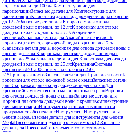
до 100 л/с
Запасные детали для Воронки для отвода дождевой
воды с крыши, до 100 л/с
Комплектующие для
пароизоляции
Запасные детали для Комплектующие для
пароизоляции
К воронкам для отвода дождевой воды с крыши,
до 12 л/с
Запасные детали для К воронкам для отвода
дождевой воды с крыши, до 12 л/с
К воронкам для отвода
дождевой воды с крыши, до 25 л/с
Аварийные
переливы
Запасные детали для Аварийные переливы
К
воронкам для отвода дождевой воды с крыши, до 12 л/
с
Запасные детали для К воронкам для отвода дождевой воды с
крыши, до 12 л/с
К воронкам для отвода дождевой воды с
крыши, до 25 л/с
Запасные детали для К воронкам для отвода
дождевой воды с крыши, до 25 л/с
Крепления
Системы
крепления d40–200
Системы крепления d250–
315
Принадлежности
Запасные детали для Принадлежности
К
воронкам для отвода дождевой воды с крыш
Запасные детали
для К воронкам для отвода дождевой воды с крыш
Для
креплений
Самотечная система ливнестока с крыш
Воронки
для отвода дождевой воды с крыши
Запасные детали для
Воронки для отвода дождевой воды с крыши
Комплектующие
для пароизоляции
Инструменты, сетевые компоненты и
программное обеспечение
Инструменты
Инструменты для
Geberit Mepla
Запасные детали для Инструменты для Geberit
Mepla
Прессовый инструмент, совместимость [2]
Запасные
детали для Прессовый инструмент, совместимость