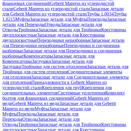
фланцевых соединений
Geberit Mapress из углеродистой
стали
Geberit Mapress из углеродистой стали
Запасные детали
для Geberit Mapress из углеродистой стали
Трубы 1.0034
Трубы
1.0215
Муфты
Запасные детали для Муфты
Переходы
Запасные
детали для Переходы
Отводы
Запасные детали для
Отводы
Тройники
Запасные детали для Тройники
Крестовины
двухплоскостные
Запасные детали для Крестовины
двухплоскостные
Переходники неразборные
Запасные детали
для Переходники неразборные
Переходники и соединения,
разборные
Запасные детали для Переходники и соединения,
разборные
Компенсаторы
Запасные детали для
Компенсаторы
Заглушки
Запасные детали для
Заглушки
Тройники для систем отопления
Запасные детали для
Тройники для систем отопления
Соединительные элементы
для отопления
Запасные детали для Соединительные элементы
для отопления
Принадлежности к Geberit Mapress из
углеродистой стали
Крепления для труб
Крепления для
соединительных элементов
Системные уплотнения
Комплект
болтов для фланцевых соединений
Geberit Mapress из
меди
Geberit Mapress из меди
Запасные детали для Geberit
Mapress из меди
Муфты
Запасные детали для
Муфты
Переходы
Запасные детали для
Переходы
Отводы
Запасные детали для
Отводы
Тройники
Запасные детали для Тройники
Крестовины
двухплоскостные
Запасные детали для Крестовины