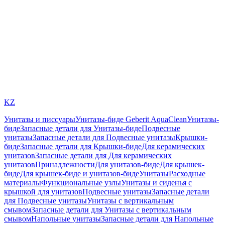
KZ
Унитазы и писсуары
Унитазы-биде Geberit AquaClean
Унитазы-
биде
Запасные детали для Унитазы-биде
Подвесные
унитазы
Запасные детали для Подвесные унитазы
Крышки-
биде
Запасные детали для Крышки-биде
Для керамических
унитазов
Запасные детали для Для керамических
унитазов
Принадлежности
Для унитазов-биде
Для крышек-
биде
Для крышек-биде и унитазов-биде
Унитазы
Расходные
материалы
Функциональные узлы
Унитазы и сиденья с
крышкой для унитазов
Подвесные унитазы
Запасные детали
для Подвесные унитазы
Унитазы с вертикальным
смывом
Запасные детали для Унитазы с вертикальным
смывом
Напольные унитазы
Запасные детали для Напольные