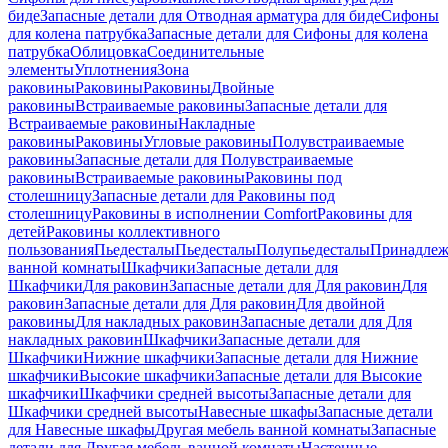
биде
Запасные детали для Отводная арматура для биде
Сифоны
для колена патрубка
Запасные детали для Сифоны для колена
патрубка
Облицовка
Соединительные
элементы
Уплотнения
Зона
раковины
Раковины
Раковины
Двойные
раковины
Встраиваемые раковины
Запасные детали для
Встраиваемые раковины
Накладные
раковины
Раковины
Угловые раковины
Полувстраиваемые
раковины
Запасные детали для Полувстраиваемые
раковины
Встраиваемые раковины
Раковины под
столешницу
Запасные детали для Раковины под
столешницу
Раковины в исполнении Comfort
Pаковины для
детей
Раковины коллективного
пользования
Пьедесталы
Пьедесталы
Полупьедесталы
Принадлеж
ванной комнаты
Шкафчики
Запасные детали для
Шкафчики
Для раковин
Запасные детали для Для раковин
Для
раковин
Запасные детали для Для раковин
Для двойной
раковины
Для накладных pаковин
Запасные детали для Для
накладных pаковин
Шкафчики
Запасные детали для
Шкафчики
Нижние шкафчики
Запасные детали для Нижние
шкафчики
Высокие шкафчики
Запасные детали для Высокие
шкафчики
Шкафчики средней высоты
Запасные детали для
Шкафчики средней высоты
Навесные шкафы
Запасные детали
для Навесные шкафы
Другая мебель ванной комнаты
Запасные
детали для Другая мебель ванной комнаты
Настенные