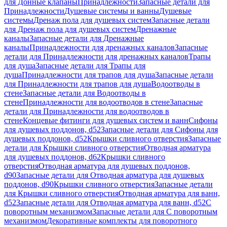
для Донные клапаны
Принадлежности
Запасные детали для
Принадлежности
Душевые системы и ванны
Душевые
системы
Дренаж пола для душевых систем
Запасные детали
для Дренаж пола для душевых систем
Дренажные
каналы
Запасные детали для Дренажные
каналы
Принадлежности для дренажных каналов
Запасные
детали для Принадлежности для дренажных каналов
Трапы
для душа
Запасные детали для Трапы для
душа
Принадлежности для трапов для душа
Запасные детали
для Принадлежности для трапов для душа
Водоотводы в
стене
Запасные детали для Водоотводы в
стене
Принадлежности для водоотводов в стене
Запасные
детали для Принадлежности для водоотводов в
стене
Концевые фитинги для душевых систем и ванн
Сифоны
для душевых поддонов, d52
Запасные детали для Сифоны для
душевых поддонов, d52
Крышки сливного отверстия
Запасные
детали для Крышки сливного отверстия
Отводная арматура
для душевых поддонов, d62
Крышки сливного
отверстия
Отводная арматура для душевых поддонов,
d90
Запасные детали для Отводная арматура для душевых
поддонов, d90
Крышки сливного отверстия
Запасные детали
для Крышки сливного отверстия
Отводная арматура для ванн,
d52
Запасные детали для Отводная арматура для ванн, d52
С
поворотным механизмом
Запасные детали для С поворотным
механизмом
Декоративные комплекты для поворотного