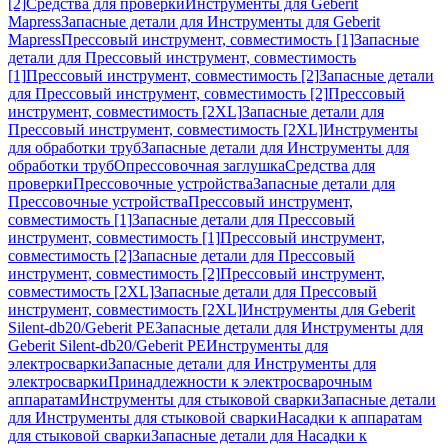
[2]
Средства для проверки
Инструменты для Geberit
Mapress
Запасные детали для Инструменты для Geberit
Mapress
Прессовый инструмент, совместимость [1]
Запасные
детали для Прессовый инструмент, совместимость
[1]
Прессовый инструмент, совместимость [2]
Запасные детали
для Прессовый инструмент, совместимость [2]
Прессовый
инструмент, совместимость [2XL]
Запасные детали для
Прессовый инструмент, совместимость [2XL]
Инструменты
для обработки труб
Запасные детали для Инструменты для
обработки труб
Опрессовочная заглушка
Средства для
проверки
Прессовочные устройства
Запасные детали для
Прессовочные устройства
Прессовый инструмент,
совместимость [1]
Запасные детали для Прессовый
инструмент, совместимость [1]
Прессовый инструмент,
совместимость [2]
Запасные детали для Прессовый
инструмент, совместимость [2]
Прессовый инструмент,
совместимость [2XL]
Запасные детали для Прессовый
инструмент, совместимость [2XL]
Инструменты для Geberit
Silent-db20/Geberit PE
Запасные детали для Инструменты для
Geberit Silent-db20/Geberit PE
Инструменты для
электросварки
Запасные детали для Инструменты для
электросварки
Принадлежности к электросварочным
аппаратам
Инструменты для стыковой сварки
Запасные детали
для Инструменты для стыковой сварки
Насадки к аппаратам
для стыковой сварки
Запасные детали для Насадки к