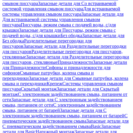
смывом писсуара
Запасные детали для Со встраиваемой
системой управления смывом писсуара
Для встраиваемой
системы управления смывом писсуара
Запасные детали для
Для встраиваемой системы управления смывом
писсуара
Писсуары, режим смыва с подачей воды, с/для
крышки
Запасные детали для Писсуары, режим смыва с
подачей воды, с/для крышки
Без ободка
Запасные детали для
Без ободка
Разделительные перегородки для
писсуаров
Запасные детали для Разделительные перегородки
для писсуаров
Разделительные перегородки для писсуаров,
стеклянные
Запасные детали для Разделительные перегородки
для писсуаров, стеклянные
Принадлежности
Запасные детали
для Принадлежности
Сифоны и принадлежности для
сифонов
Смывные патрубки, колена смыва и
переходники
Запасные детали для Смывные патрубки, колена
смыва и переходники
Крепеж
Системы управления смывом
писсуара
Скрытый монтаж
Запасные детали для Скрытый
монтаж
С электронным задействованием смыва, питанием от
сети
Запасные детали для С электронным задействованием
смыва, питанием от сети
С электронным задействованием
смыва, питанием от батарей
Запасные детали для С
электронным задействованием смыва, питанием от батарей
С
пневматическим задействованием смыва
Запасные детали для
С пневматическим задействованием смыва
Basic
Запасные
детали для Basic
Наружный монтаж
Запасные детали для