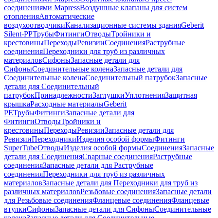
соединениями Mapress
Воздушные клапаны для систем
отопления
Автоматические
воздухоотводчики
Канализационные системы здания
Geberit
Silent-PP
Трубы
Фитинги
Отводы
Тройники и
крестовины
Переходы
Ревизии
Соединения
Раструбные
соединения
Переходники для труб из различных
материалов
Сифоны
Запасные детали для
Сифоны
Соединительные колена
Запасные детали для
Соединительные колена
Соединительный патрубок
Запасные
детали для Соединительный
патрубок
Принадлежности
Заглушки
Уплотнения
Защитная
крышка
Расходные материалы
Geberit
PE
Трубы
Фитинги
Запасные детали для
Фитинги
Отводы
Тройники и
крестовины
Переходы
Ревизии
Запасные детали для
Ревизии
Переходники
Изделия особой формы
Фитинги
SuperTube
Отводы
Изделия особой формы
Соединения
Запасные
детали для Соединения
Сварные соединения
Раструбные
соединения
Запасные детали для Раструбные
соединения
Переходники для труб из различных
материалов
Запасные детали для Переходники для труб из
различных материалов
Резьбовые соединения
Запасные детали
для Резьбовые соединения
Фланцевые соединения
Фланцевые
втулки
Сифоны
Запасные детали для Сифоны
Соединительные
колена
Запасные детали для Соединительные