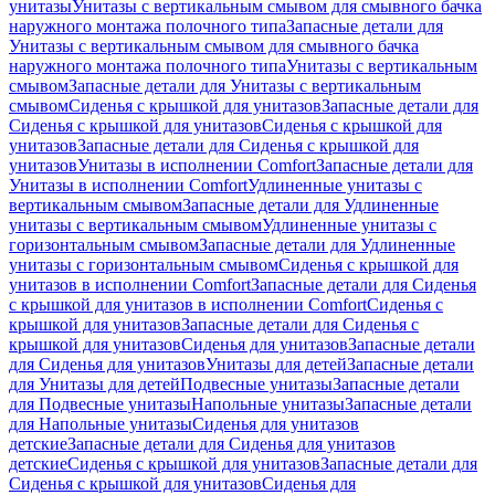
унитазы
Унитазы с вертикальным смывом для смывного бачка
наружного монтажа полочного типа
Запасные детали для
Унитазы с вертикальным смывом для смывного бачка
наружного монтажа полочного типа
Унитазы с вертикальным
смывом
Запасные детали для Унитазы с вертикальным
смывом
Сиденья с крышкой для унитазов
Запасные детали для
Сиденья с крышкой для унитазов
Сиденья с крышкой для
унитазов
Запасные детали для Сиденья с крышкой для
унитазов
Унитазы в исполнении Comfort
Запасные детали для
Унитазы в исполнении Comfort
Удлиненные унитазы с
вертикальным смывом
Запасные детали для Удлиненные
унитазы с вертикальным смывом
Удлиненные унитазы с
горизонтальным смывом
Запасные детали для Удлиненные
унитазы с горизонтальным смывом
Сиденья с крышкой для
унитазов в исполнении Comfort
Запасные детали для Сиденья
с крышкой для унитазов в исполнении Comfort
Сиденья с
крышкой для унитазов
Запасные детали для Сиденья с
крышкой для унитазов
Сиденья для унитазов
Запасные детали
для Сиденья для унитазов
Унитазы для детей
Запасные детали
для Унитазы для детей
Подвесные унитазы
Запасные детали
для Подвесные унитазы
Напольные унитазы
Запасные детали
для Напольные унитазы
Сиденья для унитазов
детские
Запасные детали для Сиденья для унитазов
детские
Сиденья с крышкой для унитазов
Запасные детали для
Сиденья с крышкой для унитазов
Сиденья для