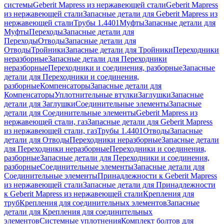
системы
Geberit Mapress из нержавеющей стали
Geberit Mapress
из нержавеющей стали
Запасные детали для Geberit Mapress из
нержавеющей стали
Трубы 1.4401
Муфты
Запасные детали для
Муфты
Переходы
Запасные детали для
Переходы
Отводы
Запасные детали для
Отводы
Тройники
Запасные детали для Тройники
Переходники
неразборные
Запасные детали для Переходники
неразборные
Переходники и соединения, разборные
Запасные
детали для Переходники и соединения,
разборные
Компенсаторы
Запасные детали для
Компенсаторы
Уплотнительные втулки
Заглушки
Запасные
детали для Заглушки
Соединительные элементы
Запасные
детали для Соединительные элементы
Geberit Mapress из
нержавеющей стали, газ
Запасные детали для Geberit Mapress
из нержавеющей стали, газ
Трубы 1.4401
Отводы
Запасные
детали для Отводы
Переходники неразборные
Запасные детали
для Переходники неразборные
Переходники и соединения,
разборные
Запасные детали для Переходники и соединения,
разборные
Соединительные элементы
Запасные детали для
Соединительные элементы
Принадлежности к Geberit Mapress
из нержавеющей стали
Запасные детали для Принадлежности
к Geberit Mapress из нержавеющей стали
Крепления для
труб
Крепления для соединительных элементов
Запасные
детали для Крепления для соединительных
элементов
Системные уплотнения
Комплект болтов для