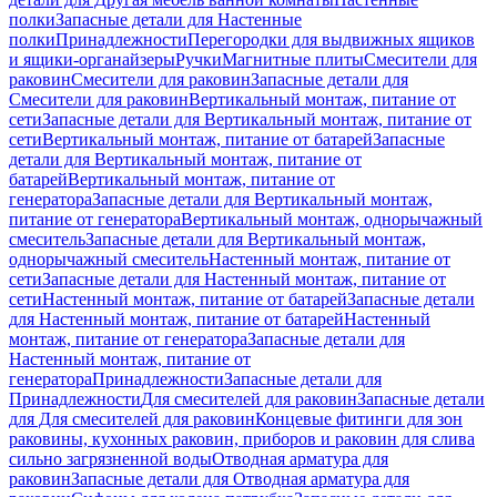
полки
Запасные детали для Настенные
полки
Принадлежности
Перегородки для выдвижных ящиков
и ящики-органайзеры
Ручки
Магнитные плиты
Смесители для
раковин
Смесители для раковин
Запасные детали для
Смесители для раковин
Вертикальный монтаж, питание от
сети
Запасные детали для Вертикальный монтаж, питание от
сети
Вертикальный монтаж, питание от батарей
Запасные
детали для Вертикальный монтаж, питание от
батарей
Вертикальный монтаж, питание от
генератора
Запасные детали для Вертикальный монтаж,
питание от генератора
Вертикальный монтаж, однорычажный
смеситель
Запасные детали для Вертикальный монтаж,
однорычажный смеситель
Настенный монтаж, питание от
сети
Запасные детали для Настенный монтаж, питание от
сети
Настенный монтаж, питание от батарей
Запасные детали
для Настенный монтаж, питание от батарей
Настенный
монтаж, питание от генератора
Запасные детали для
Настенный монтаж, питание от
генератора
Принадлежности
Запасные детали для
Принадлежности
Для смесителей для раковин
Запасные детали
для Для смесителей для раковин
Концевые фитинги для зон
раковины, кухонных раковин, приборов и раковин для слива
сильно загрязненной воды
Отводная арматура для
раковин
Запасные детали для Отводная арматура для