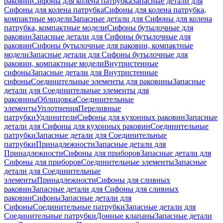
раковин
Сифоны для колена патрубка
Запасные детали для
Сифоны для колена патрубка
Сифоны для колена патрубка,
компактные модели
Запасные детали для Сифоны для колена
патрубка, компактные модели
Сифоны бутылочные для
раковин
Запасные детали для Сифоны бутылочные для
раковин
Сифоны бутылочные для раковин, компактные
модели
Запасные детали для Сифоны бутылочные для
раковин, компактные модели
Внутристенные
сифоны
Запасные детали для Внутристенные
сифоны
Соединительные элементы для раковины
Запасные
детали для Соединительные элементы для
раковины
Облицовка
Соединительные
элементы
Уплотнения
Переливные
патрубки
Удлинители
Сифоны для кухонных раковин
Запасные
детали для Сифоны для кухонных раковин
Соединительные
патрубки
Запасные детали для Соединительные
патрубки
Принадлежности
Запасные детали для
Принадлежности
Сифоны для приборов
Запасные детали для
Сифоны для приборов
Соединительные элементы
Запасные
детали для Соединительные
элементы
Принадлежности
Сифоны для сливных
раковин
Запасные детали для Сифоны для сливных
раковин
Сифоны
Запасные детали для
Сифоны
Соединительные патрубки
Запасные детали для
Соединительные патрубки
Донные клапаны
Запасные детали