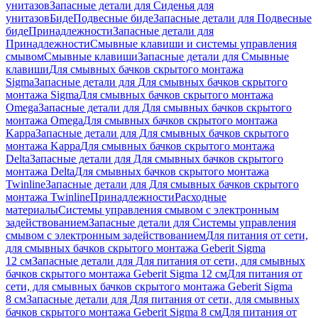
унитазов
Запасные детали для Сиденья для
унитазов
Биде
Подвесные биде
Запасные детали для Подвесные
биде
Принадлежности
Запасные детали для
Принадлежности
Смывные клавиши и системы управления
смывом
Смывные клавиши
Запасные детали для Смывные
клавиши
Для смывных бачков скрытого монтажа
Sigma
Запасные детали для Для смывных бачков скрытого
монтажа Sigma
Для смывных бачков скрытого монтажа
Omega
Запасные детали для Для смывных бачков скрытого
монтажа Omega
Для смывных бачков скрытого монтажа
Kappa
Запасные детали для Для смывных бачков скрытого
монтажа Kappa
Для смывных бачков скрытого монтажа
Delta
Запасные детали для Для смывных бачков скрытого
монтажа Delta
Для смывных бачков скрытого монтажа
Twinline
Запасные детали для Для смывных бачков скрытого
монтажа Twinline
Принадлежности
Расходные
материалы
Системы управления смывом с электронным
задействованием
Запасные детали для Системы управления
смывом с электронным задействованием
Для питания от сети,
для смывных бачков скрытого монтажа Geberit Sigma
12 см
Запасные детали для Для питания от сети, для смывных
бачков скрытого монтажа Geberit Sigma 12 см
Для питания от
сети, для смывных бачков скрытого монтажа Geberit Sigma
8 см
Запасные детали для Для питания от сети, для смывных
бачков скрытого монтажа Geberit Sigma 8 см
Для питания от