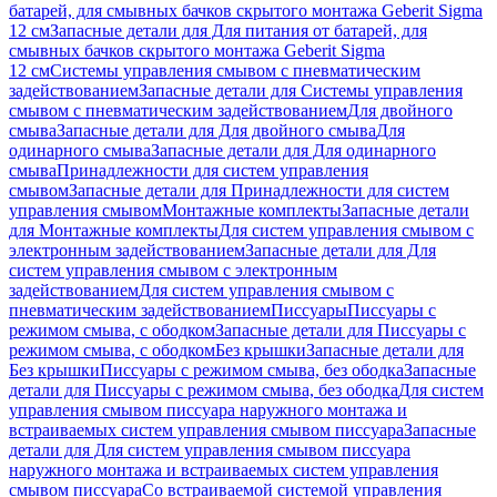
батарей, для смывных бачков скрытого монтажа Geberit Sigma
12 см
Запасные детали для Для питания от батарей, для
смывных бачков скрытого монтажа Geberit Sigma
12 см
Системы управления смывом с пневматическим
задействованием
Запасные детали для Системы управления
смывом с пневматическим задействованием
Для двойного
смыва
Запасные детали для Для двойного смыва
Для
одинарного смыва
Запасные детали для Для одинарного
смыва
Принадлежности для систем управления
смывом
Запасные детали для Принадлежности для систем
управления смывом
Монтажные комплекты
Запасные детали
для Монтажные комплекты
Для систем управления смывом с
электронным задействованием
Запасные детали для Для
систем управления смывом с электронным
задействованием
Для систем управления смывом с
пневматическим задействованием
Писсуары
Писсуары с
режимом смыва, с ободком
Запасные детали для Писсуары с
режимом смыва, с ободком
Без крышки
Запасные детали для
Без крышки
Писсуары с режимом смыва, без ободка
Запасные
детали для Писсуары с режимом смыва, без ободка
Для систем
управления смывом писсуара наружного монтажа и
встраиваемых систем управления смывом писсуара
Запасные
детали для Для систем управления смывом писсуара
наружного монтажа и встраиваемых систем управления
смывом писсуара
Со встраиваемой системой управления