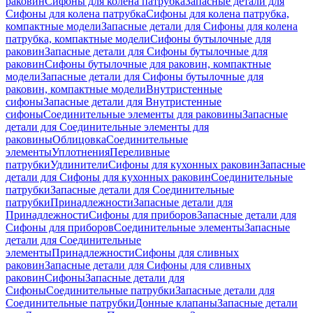
раковин
Сифоны для колена патрубка
Запасные детали для
Сифоны для колена патрубка
Сифоны для колена патрубка,
компактные модели
Запасные детали для Сифоны для колена
патрубка, компактные модели
Сифоны бутылочные для
раковин
Запасные детали для Сифоны бутылочные для
раковин
Сифоны бутылочные для раковин, компактные
модели
Запасные детали для Сифоны бутылочные для
раковин, компактные модели
Внутристенные
сифоны
Запасные детали для Внутристенные
сифоны
Соединительные элементы для раковины
Запасные
детали для Соединительные элементы для
раковины
Облицовка
Соединительные
элементы
Уплотнения
Переливные
патрубки
Удлинители
Сифоны для кухонных раковин
Запасные
детали для Сифоны для кухонных раковин
Соединительные
патрубки
Запасные детали для Соединительные
патрубки
Принадлежности
Запасные детали для
Принадлежности
Сифоны для приборов
Запасные детали для
Сифоны для приборов
Соединительные элементы
Запасные
детали для Соединительные
элементы
Принадлежности
Сифоны для сливных
раковин
Запасные детали для Сифоны для сливных
раковин
Сифоны
Запасные детали для
Сифоны
Соединительные патрубки
Запасные детали для
Соединительные патрубки
Донные клапаны
Запасные детали