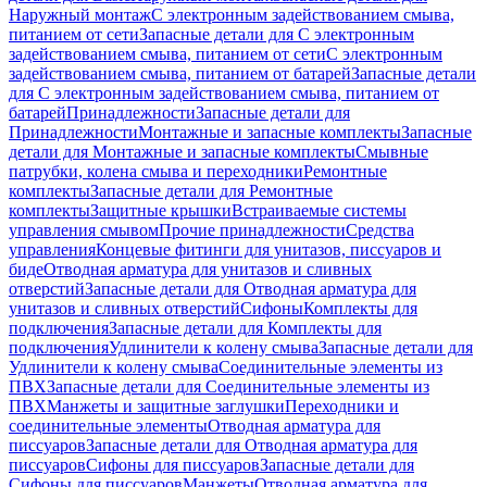
Наружный монтаж
С электронным задействованием смыва,
питанием от сети
Запасные детали для С электронным
задействованием смыва, питанием от сети
С электронным
задействованием смыва, питанием от батарей
Запасные детали
для С электронным задействованием смыва, питанием от
батарей
Принадлежности
Запасные детали для
Принадлежности
Монтажные и запасные комплекты
Запасные
детали для Монтажные и запасные комплекты
Смывные
патрубки, колена смыва и переходники
Ремонтные
комплекты
Запасные детали для Ремонтные
комплекты
Защитные крышки
Встраиваемые системы
управления смывом
Прочие принадлежности
Средства
управления
Концевые фитинги для унитазов, писсуаров и
биде
Отводная арматура для унитазов и сливных
отверстий
Запасные детали для Отводная арматура для
унитазов и сливных отверстий
Сифоны
Комплекты для
подключения
Запасные детали для Комплекты для
подключения
Удлинители к колену смыва
Запасные детали для
Удлинители к колену смыва
Соединительные элементы из
ПВХ
Запасные детали для Соединительные элементы из
ПВХ
Манжеты и защитные заглушки
Переходники и
соединительные элементы
Отводная арматура для
писсуаров
Запасные детали для Отводная арматура для
писсуаров
Cифоны для писсуаров
Запасные детали для
Cифоны для писсуаров
Манжеты
Отводная арматура для