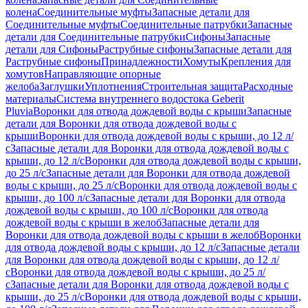
колена
Соединительные муфты
Запасные детали для
Соединительные муфты
Соединительные патрубки
Запасные
детали для Соединительные патрубки
Сифоны
Запасные
детали для Сифоны
Раструбные сифоны
Запасные детали для
Раструбные сифоны
Принадлежности
Хомуты
Крепления для
хомутов
Направляющие опорные
желоба
Заглушки
Уплотнения
Строительная защита
Расходные
материалы
Система внутреннего водостока Geberit
Pluvia
Воронки для отвода дождевой воды с крыши
Запасные
детали для Воронки для отвода дождевой воды с
крыши
Воронки для отвода дождевой воды с крыши, до 12 л/
с
Запасные детали для Воронки для отвода дождевой воды с
крыши, до 12 л/с
Воронки для отвода дождевой воды с крыши,
до 25 л/с
Запасные детали для Воронки для отвода дождевой
воды с крыши, до 25 л/с
Воронки для отвода дождевой воды с
крыши, до 100 л/с
Запасные детали для Воронки для отвода
дождевой воды с крыши, до 100 л/с
Воронки для отвода
дождевой воды с крыши в желоб
Запасные детали для
Воронки для отвода дождевой воды с крыши в желоб
Воронки
для отвода дождевой воды с крыши, до 12 л/с
Запасные детали
для Воронки для отвода дождевой воды с крыши, до 12 л/
с
Воронки для отвода дождевой воды с крыши, до 25 л/
с
Запасные детали для Воронки для отвода дождевой воды с
крыши, до 25 л/с
Воронки для отвода дождевой воды с крыши,