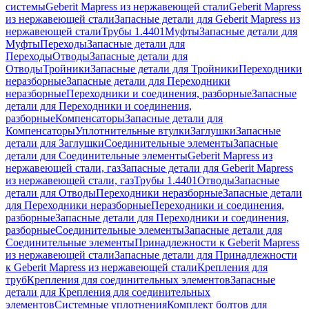
системы
Geberit Mapress из нержавеющей стали
Geberit Mapress
из нержавеющей стали
Запасные детали для Geberit Mapress из
нержавеющей стали
Трубы 1.4401
Муфты
Запасные детали для
Муфты
Переходы
Запасные детали для
Переходы
Отводы
Запасные детали для
Отводы
Тройники
Запасные детали для Тройники
Переходники
неразборные
Запасные детали для Переходники
неразборные
Переходники и соединения, разборные
Запасные
детали для Переходники и соединения,
разборные
Компенсаторы
Запасные детали для
Компенсаторы
Уплотнительные втулки
Заглушки
Запасные
детали для Заглушки
Соединительные элементы
Запасные
детали для Соединительные элементы
Geberit Mapress из
нержавеющей стали, газ
Запасные детали для Geberit Mapress
из нержавеющей стали, газ
Трубы 1.4401
Отводы
Запасные
детали для Отводы
Переходники неразборные
Запасные детали
для Переходники неразборные
Переходники и соединения,
разборные
Запасные детали для Переходники и соединения,
разборные
Соединительные элементы
Запасные детали для
Соединительные элементы
Принадлежности к Geberit Mapress
из нержавеющей стали
Запасные детали для Принадлежности
к Geberit Mapress из нержавеющей стали
Крепления для
труб
Крепления для соединительных элементов
Запасные
детали для Крепления для соединительных
элементов
Системные уплотнения
Комплект болтов для