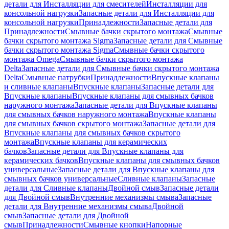
детали для Инсталляции для смесителей
Инсталляции для
консольной нагрузки
Запасные детали для Инсталляции для
консольной нагрузки
Принадлежности
Запасные детали для
Принадлежности
Смывные бачки скрытого монтажа
Смывные
бачки скрытого монтажа Sigma
Запасные детали для Смывные
бачки скрытого монтажа Sigma
Смывные бачки скрытого
монтажа Omega
Смывные бачки скрытого монтажа
Delta
Запасные детали для Смывные бачки скрытого монтажа
Delta
Смывные патрубки
Принадлежности
Впускные клапаны
и сливные клапаны
Впускные клапаны
Запасные детали для
Впускные клапаны
Впускные клапаны для смывных бачков
наружного монтажа
Запасные детали для Впускные клапаны
для смывных бачков наружного монтажа
Впускные клапаны
для смывных бачков скрытого монтажа
Запасные детали для
Впускные клапаны для смывных бачков скрытого
монтажа
Впускные клапаны для керамических
бачков
Запасные детали для Впускные клапаны для
керамических бачков
Впускные клапаны для смывных бачков
универсальные
Запасные детали для Впускные клапаны для
смывных бачков универсальные
Сливные клапаны
Запасные
детали для Сливные клапаны
Двойной смыв
Запасные детали
для Двойной смыв
Внутренние механизмы смыва
Запасные
детали для Внутренние механизмы смыва
Двойной
смыв
Запасные детали для Двойной
смыв
Принадлежности
Смывные кнопки
Напорные