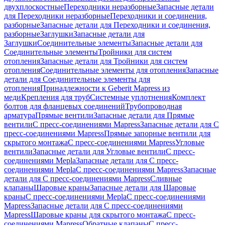
двухплоскостные
Переходники неразборные
Запасные детали
для Переходники неразборные
Переходники и соединения,
разборные
Запасные детали для Переходники и соединения,
разборные
Заглушки
Запасные детали для
Заглушки
Соединительные элементы
Запасные детали для
Соединительные элементы
Тройники для систем
отопления
Запасные детали для Тройники для систем
отопления
Соединительные элементы для отопления
Запасные
детали для Соединительные элементы для
отопления
Принадлежности к Geberit Mapress из
меди
Крепления для труб
Системные уплотнения
Комплект
болтов для фланцевых соединений
Трубопроводная
арматура
Прямые вентили
Запасные детали для Прямые
вентили
С пресс-соединениями Mapress
Запасные детали для С
пресс-соединениями Mapress
Прямые запорные вентили для
скрытого монтажа
С пресс-соединениями Mapress
Угловые
вентили
Запасные детали для Угловые вентили
С пресс-
соединениями Mepla
Запасные детали для С пресс-
соединениями Mepla
С пресс-соединениями Mapress
Запасные
детали для С пресс-соединениями Mapress
Сливные
клапаны
Шаровые краны
Запасные детали для Шаровые
краны
С пресс-соединениями Mepla
С пресс-соединениями
Mapress
Запасные детали для С пресс-соединениями
Mapress
Шаровые краны для скрытого монтажа
С пресс-
соединениями Mapress
Обратные клапаны
С пресс-