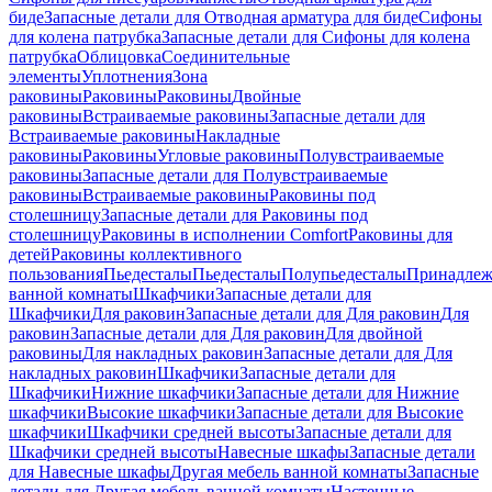
биде
Запасные детали для Отводная арматура для биде
Сифоны
для колена патрубка
Запасные детали для Сифоны для колена
патрубка
Облицовка
Соединительные
элементы
Уплотнения
Зона
раковины
Раковины
Раковины
Двойные
раковины
Встраиваемые раковины
Запасные детали для
Встраиваемые раковины
Накладные
раковины
Раковины
Угловые раковины
Полувстраиваемые
раковины
Запасные детали для Полувстраиваемые
раковины
Встраиваемые раковины
Раковины под
столешницу
Запасные детали для Раковины под
столешницу
Раковины в исполнении Comfort
Pаковины для
детей
Раковины коллективного
пользования
Пьедесталы
Пьедесталы
Полупьедесталы
Принадлеж
ванной комнаты
Шкафчики
Запасные детали для
Шкафчики
Для раковин
Запасные детали для Для раковин
Для
раковин
Запасные детали для Для раковин
Для двойной
раковины
Для накладных pаковин
Запасные детали для Для
накладных pаковин
Шкафчики
Запасные детали для
Шкафчики
Нижние шкафчики
Запасные детали для Нижние
шкафчики
Высокие шкафчики
Запасные детали для Высокие
шкафчики
Шкафчики средней высоты
Запасные детали для
Шкафчики средней высоты
Навесные шкафы
Запасные детали
для Навесные шкафы
Другая мебель ванной комнаты
Запасные
детали для Другая мебель ванной комнаты
Настенные