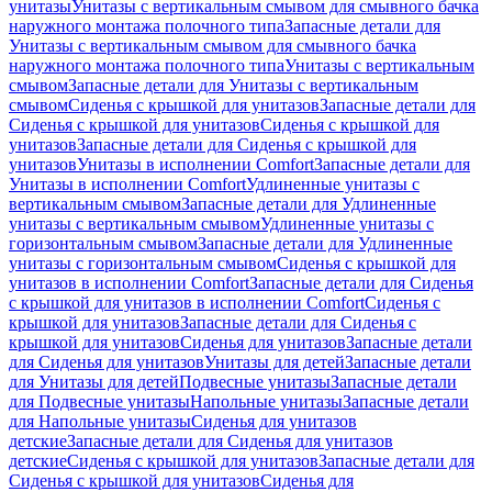
унитазы
Унитазы с вертикальным смывом для смывного бачка
наружного монтажа полочного типа
Запасные детали для
Унитазы с вертикальным смывом для смывного бачка
наружного монтажа полочного типа
Унитазы с вертикальным
смывом
Запасные детали для Унитазы с вертикальным
смывом
Сиденья с крышкой для унитазов
Запасные детали для
Сиденья с крышкой для унитазов
Сиденья с крышкой для
унитазов
Запасные детали для Сиденья с крышкой для
унитазов
Унитазы в исполнении Comfort
Запасные детали для
Унитазы в исполнении Comfort
Удлиненные унитазы с
вертикальным смывом
Запасные детали для Удлиненные
унитазы с вертикальным смывом
Удлиненные унитазы с
горизонтальным смывом
Запасные детали для Удлиненные
унитазы с горизонтальным смывом
Сиденья с крышкой для
унитазов в исполнении Comfort
Запасные детали для Сиденья
с крышкой для унитазов в исполнении Comfort
Сиденья с
крышкой для унитазов
Запасные детали для Сиденья с
крышкой для унитазов
Сиденья для унитазов
Запасные детали
для Сиденья для унитазов
Унитазы для детей
Запасные детали
для Унитазы для детей
Подвесные унитазы
Запасные детали
для Подвесные унитазы
Напольные унитазы
Запасные детали
для Напольные унитазы
Сиденья для унитазов
детские
Запасные детали для Сиденья для унитазов
детские
Сиденья с крышкой для унитазов
Запасные детали для
Сиденья с крышкой для унитазов
Сиденья для