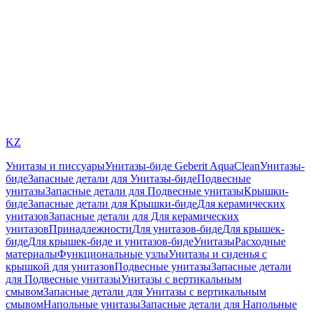
KZ
Унитазы и писсуары
Унитазы-биде Geberit AquaClean
Унитазы-
биде
Запасные детали для Унитазы-биде
Подвесные
унитазы
Запасные детали для Подвесные унитазы
Крышки-
биде
Запасные детали для Крышки-биде
Для керамических
унитазов
Запасные детали для Для керамических
унитазов
Принадлежности
Для унитазов-биде
Для крышек-
биде
Для крышек-биде и унитазов-биде
Унитазы
Расходные
материалы
Функциональные узлы
Унитазы и сиденья с
крышкой для унитазов
Подвесные унитазы
Запасные детали
для Подвесные унитазы
Унитазы с вертикальным
смывом
Запасные детали для Унитазы с вертикальным
смывом
Напольные унитазы
Запасные детали для Напольные