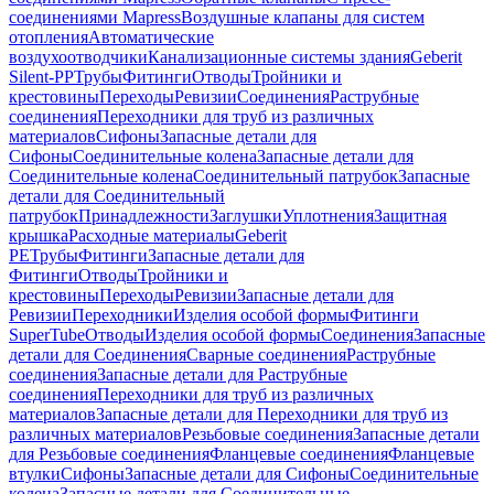
соединениями Mapress
Воздушные клапаны для систем
отопления
Автоматические
воздухоотводчики
Канализационные системы здания
Geberit
Silent-PP
Трубы
Фитинги
Отводы
Тройники и
крестовины
Переходы
Ревизии
Соединения
Раструбные
соединения
Переходники для труб из различных
материалов
Сифоны
Запасные детали для
Сифоны
Соединительные колена
Запасные детали для
Соединительные колена
Соединительный патрубок
Запасные
детали для Соединительный
патрубок
Принадлежности
Заглушки
Уплотнения
Защитная
крышка
Расходные материалы
Geberit
PE
Трубы
Фитинги
Запасные детали для
Фитинги
Отводы
Тройники и
крестовины
Переходы
Ревизии
Запасные детали для
Ревизии
Переходники
Изделия особой формы
Фитинги
SuperTube
Отводы
Изделия особой формы
Соединения
Запасные
детали для Соединения
Сварные соединения
Раструбные
соединения
Запасные детали для Раструбные
соединения
Переходники для труб из различных
материалов
Запасные детали для Переходники для труб из
различных материалов
Резьбовые соединения
Запасные детали
для Резьбовые соединения
Фланцевые соединения
Фланцевые
втулки
Сифоны
Запасные детали для Сифоны
Соединительные
колена
Запасные детали для Соединительные