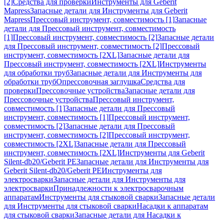
[2]
Средства для проверки
Инструменты для Geberit
Mapress
Запасные детали для Инструменты для Geberit
Mapress
Прессовый инструмент, совместимость [1]
Запасные
детали для Прессовый инструмент, совместимость
[1]
Прессовый инструмент, совместимость [2]
Запасные детали
для Прессовый инструмент, совместимость [2]
Прессовый
инструмент, совместимость [2XL]
Запасные детали для
Прессовый инструмент, совместимость [2XL]
Инструменты
для обработки труб
Запасные детали для Инструменты для
обработки труб
Опрессовочная заглушка
Средства для
проверки
Прессовочные устройства
Запасные детали для
Прессовочные устройства
Прессовый инструмент,
совместимость [1]
Запасные детали для Прессовый
инструмент, совместимость [1]
Прессовый инструмент,
совместимость [2]
Запасные детали для Прессовый
инструмент, совместимость [2]
Прессовый инструмент,
совместимость [2XL]
Запасные детали для Прессовый
инструмент, совместимость [2XL]
Инструменты для Geberit
Silent-db20/Geberit PE
Запасные детали для Инструменты для
Geberit Silent-db20/Geberit PE
Инструменты для
электросварки
Запасные детали для Инструменты для
электросварки
Принадлежности к электросварочным
аппаратам
Инструменты для стыковой сварки
Запасные детали
для Инструменты для стыковой сварки
Насадки к аппаратам
для стыковой сварки
Запасные детали для Насадки к