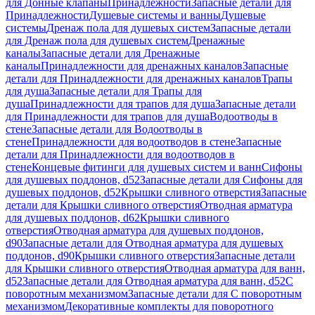
для Донные клапаны
Принадлежности
Запасные детали для
Принадлежности
Душевые системы и ванны
Душевые
системы
Дренаж пола для душевых систем
Запасные детали
для Дренаж пола для душевых систем
Дренажные
каналы
Запасные детали для Дренажные
каналы
Принадлежности для дренажных каналов
Запасные
детали для Принадлежности для дренажных каналов
Трапы
для душа
Запасные детали для Трапы для
душа
Принадлежности для трапов для душа
Запасные детали
для Принадлежности для трапов для душа
Водоотводы в
стене
Запасные детали для Водоотводы в
стене
Принадлежности для водоотводов в стене
Запасные
детали для Принадлежности для водоотводов в
стене
Концевые фитинги для душевых систем и ванн
Сифоны
для душевых поддонов, d52
Запасные детали для Сифоны для
душевых поддонов, d52
Крышки сливного отверстия
Запасные
детали для Крышки сливного отверстия
Отводная арматура
для душевых поддонов, d62
Крышки сливного
отверстия
Отводная арматура для душевых поддонов,
d90
Запасные детали для Отводная арматура для душевых
поддонов, d90
Крышки сливного отверстия
Запасные детали
для Крышки сливного отверстия
Отводная арматура для ванн,
d52
Запасные детали для Отводная арматура для ванн, d52
С
поворотным механизмом
Запасные детали для С поворотным
механизмом
Декоративные комплекты для поворотного