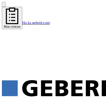
На kz.geberit.com
Мои списки