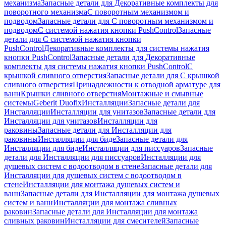
механизма
Запасные детали для Декоративные комплекты для
поворотного механизма
С поворотным механизмом и
подводом
Запасные детали для С поворотным механизмом и
подводом
С системой нажатия кнопки PushControl
Запасные
детали для С системой нажатия кнопки
PushControl
Декоративные комплекты для системы нажатия
кнопки PushControl
Запасные детали для Декоративные
комплекты для системы нажатия кнопки PushControl
С
крышкой сливного отверстия
Запасные детали для С крышкой
сливного отверстия
Принадлежности к отводной арматуре для
ванн
Крышки сливного отверстия
Монтажные и смывные
системы
Geberit Duofix
Инсталляции
Запасные детали для
Инсталляции
Инсталляции для унитазов
Запасные детали для
Инсталляции для унитазов
Инсталляции для
раковины
Запасные детали для Инсталляции для
раковины
Инсталляции для биде
Запасные детали для
Инсталляции для биде
Инсталляции для писсуаров
Запасные
детали для Инсталляции для писсуаров
Инсталляции для
душевых систем с водоотводом в стене
Запасные детали для
Инсталляции для душевых систем с водоотводом в
стене
Инсталляции для монтажа душевых систем и
ванн
Запасные детали для Инсталляции для монтажа душевых
систем и ванн
Инсталляции для монтажа сливных
раковин
Запасные детали для Инсталляции для монтажа
сливных раковин
Инсталляции для смесителей
Запасные