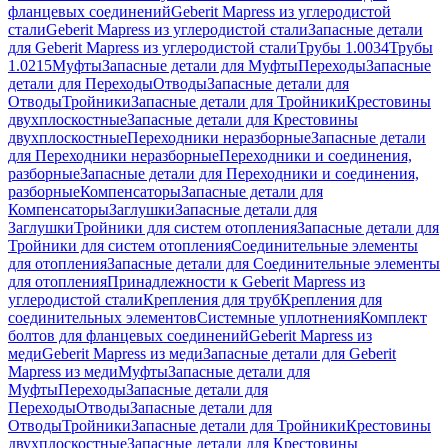
фланцевых соединений
Geberit Mapress из углеродистой
стали
Geberit Mapress из углеродистой стали
Запасные детали
для Geberit Mapress из углеродистой стали
Трубы 1.0034
Трубы
1.0215
Муфты
Запасные детали для Муфты
Переходы
Запасные
детали для Переходы
Отводы
Запасные детали для
Отводы
Тройники
Запасные детали для Тройники
Крестовины
двухплоскостные
Запасные детали для Крестовины
двухплоскостные
Переходники неразборные
Запасные детали
для Переходники неразборные
Переходники и соединения,
разборные
Запасные детали для Переходники и соединения,
разборные
Компенсаторы
Запасные детали для
Компенсаторы
Заглушки
Запасные детали для
Заглушки
Тройники для систем отопления
Запасные детали для
Тройники для систем отопления
Соединительные элементы
для отопления
Запасные детали для Соединительные элементы
для отопления
Принадлежности к Geberit Mapress из
углеродистой стали
Крепления для труб
Крепления для
соединительных элементов
Системные уплотнения
Комплект
болтов для фланцевых соединений
Geberit Mapress из
меди
Geberit Mapress из меди
Запасные детали для Geberit
Mapress из меди
Муфты
Запасные детали для
Муфты
Переходы
Запасные детали для
Переходы
Отводы
Запасные детали для
Отводы
Тройники
Запасные детали для Тройники
Крестовины
двухплоскостные
Запасные детали для Крестовины