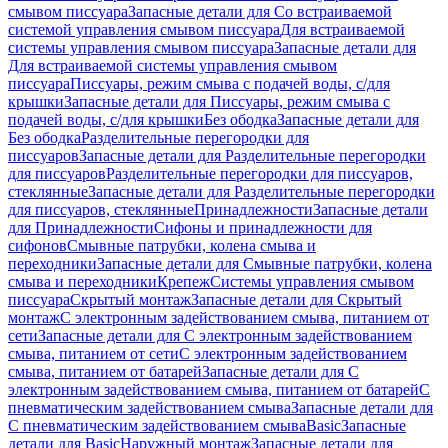
смывом писсуара
Запасные детали для Со встраиваемой
системой управления смывом писсуара
Для встраиваемой
системы управления смывом писсуара
Запасные детали для
Для встраиваемой системы управления смывом
писсуара
Писсуары, режим смыва с подачей воды, с/для
крышки
Запасные детали для Писсуары, режим смыва с
подачей воды, с/для крышки
Без ободка
Запасные детали для
Без ободка
Разделительные перегородки для
писсуаров
Запасные детали для Разделительные перегородки
для писсуаров
Разделительные перегородки для писсуаров,
стеклянные
Запасные детали для Разделительные перегородки
для писсуаров, стеклянные
Принадлежности
Запасные детали
для Принадлежности
Сифоны и принадлежности для
сифонов
Смывные патрубки, колена смыва и
переходники
Запасные детали для Смывные патрубки, колена
смыва и переходники
Крепеж
Системы управления смывом
писсуара
Скрытый монтаж
Запасные детали для Скрытый
монтаж
С электронным задействованием смыва, питанием от
сети
Запасные детали для С электронным задействованием
смыва, питанием от сети
С электронным задействованием
смыва, питанием от батарей
Запасные детали для С
электронным задействованием смыва, питанием от батарей
С
пневматическим задействованием смыва
Запасные детали для
С пневматическим задействованием смыва
Basic
Запасные
детали для Basic
Наружный монтаж
Запасные детали для