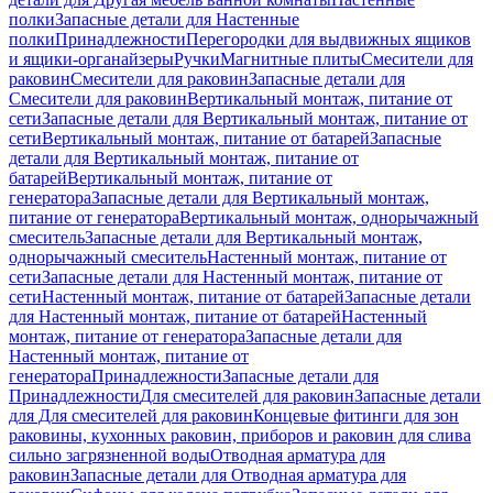
полки
Запасные детали для Настенные
полки
Принадлежности
Перегородки для выдвижных ящиков
и ящики-органайзеры
Ручки
Магнитные плиты
Смесители для
раковин
Смесители для раковин
Запасные детали для
Смесители для раковин
Вертикальный монтаж, питание от
сети
Запасные детали для Вертикальный монтаж, питание от
сети
Вертикальный монтаж, питание от батарей
Запасные
детали для Вертикальный монтаж, питание от
батарей
Вертикальный монтаж, питание от
генератора
Запасные детали для Вертикальный монтаж,
питание от генератора
Вертикальный монтаж, однорычажный
смеситель
Запасные детали для Вертикальный монтаж,
однорычажный смеситель
Настенный монтаж, питание от
сети
Запасные детали для Настенный монтаж, питание от
сети
Настенный монтаж, питание от батарей
Запасные детали
для Настенный монтаж, питание от батарей
Настенный
монтаж, питание от генератора
Запасные детали для
Настенный монтаж, питание от
генератора
Принадлежности
Запасные детали для
Принадлежности
Для смесителей для раковин
Запасные детали
для Для смесителей для раковин
Концевые фитинги для зон
раковины, кухонных раковин, приборов и раковин для слива
сильно загрязненной воды
Отводная арматура для
раковин
Запасные детали для Отводная арматура для