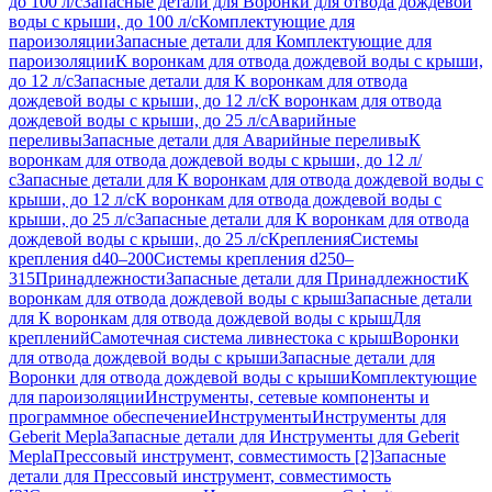
до 100 л/с
Запасные детали для Воронки для отвода дождевой
воды с крыши, до 100 л/с
Комплектующие для
пароизоляции
Запасные детали для Комплектующие для
пароизоляции
К воронкам для отвода дождевой воды с крыши,
до 12 л/с
Запасные детали для К воронкам для отвода
дождевой воды с крыши, до 12 л/с
К воронкам для отвода
дождевой воды с крыши, до 25 л/с
Аварийные
переливы
Запасные детали для Аварийные переливы
К
воронкам для отвода дождевой воды с крыши, до 12 л/
с
Запасные детали для К воронкам для отвода дождевой воды с
крыши, до 12 л/с
К воронкам для отвода дождевой воды с
крыши, до 25 л/с
Запасные детали для К воронкам для отвода
дождевой воды с крыши, до 25 л/с
Крепления
Системы
крепления d40–200
Системы крепления d250–
315
Принадлежности
Запасные детали для Принадлежности
К
воронкам для отвода дождевой воды с крыш
Запасные детали
для К воронкам для отвода дождевой воды с крыш
Для
креплений
Самотечная система ливнестока с крыш
Воронки
для отвода дождевой воды с крыши
Запасные детали для
Воронки для отвода дождевой воды с крыши
Комплектующие
для пароизоляции
Инструменты, сетевые компоненты и
программное обеспечение
Инструменты
Инструменты для
Geberit Mepla
Запасные детали для Инструменты для Geberit
Mepla
Прессовый инструмент, совместимость [2]
Запасные
детали для Прессовый инструмент, совместимость