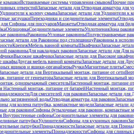
е крышки
Встраиваемые системы управления смывом
Прочие пр
сливных отверстий
Запасные детали для Отводная арматура для у
Удлинители к колену смыва
Запасные детали для Удлинители к 
тные заглушки
Переходники и соединительные элементы
Отводна
 для Cифоны для писсуаров
Манжеты
Отводная арматура для бид
бка
Облицовка
Соединительные элементы
Уплотнения
Зона раков
ные раковины
Раковины
Угловые раковины
Полувстраиваемые ра
пасные детали для Раковины под столешницу
Раковины в исполн
ности
Крепеж
Мебель ванной комнаты
Шкафчики
Запасные детал
ной раковины
Для накладных pаковин
Запасные детали для Для 
афчики
Высокие шкафчики
Запасные детали для Высокие шкафчи
ые шкафы
Другая мебель ванной комнаты
Запасные детали для Дру
жных ящиков и ящики-органайзеры
Ручки
Магнитные плиты
Смес
Запасные детали для Вертикальный монтаж, питание от сети
Вер
ж, питание от генератора
Запасные детали для Вертикальный мо
монтаж, однорычажный смеситель
Настенный монтаж, питание от
ля Настенный монтаж, питание от батарей
Настенный монтаж, пит
ринадлежности
Для смесителей для раковин
Запасные детали для 
ильно загрязненной воды
Отводная арматура для раковин
Запасные
ны для колена патрубка, компактные модели
Запасные детали д
ные для раковин
Сифоны бутылочные для раковин, компактные 
ля Внутристенные сифоны
Соединительные элементы для ракови
еливные патрубки
Удлинители
Сифоны для кухонных раковин
За
нительные патрубки
Принадлежности
Запасные детали для Прина
Соединительные элементы
Принадлежности
Сифоны для сливных 