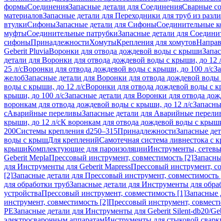
формы
Соединения
Запасные детали для Соединения
Сварные с
материалов
Запасные детали для Переходники для труб из разл
втулки
Сифоны
Запасные детали для Сифоны
Соединительные к
муфты
Соединительные патрубки
Запасные детали для Соедини
сифоны
Принадлежности
Хомуты
Крепления для хомутов
Направ
Geberit Pluvia
Воронки для отвода дождевой воды с крыши
Запа
детали для Воронки для отвода дождевой воды с крыши, до 12 
25 л/с
Воронки для отвода дождевой воды с крыши, до 100 л/с
За
желоб
Запасные детали для Воронки для отвода дождевой воды
воды с крыши, до 12 л/с
Воронки для отвода дождевой воды с кр
крыши, до 100 л/с
Запасные детали для Воронки для отвода дож
воронкам для отвода дождевой воды с крыши, до 12 л/с
Запасны
с
Аварийные переливы
Запасные детали для Аварийные перели
крыши, до 12 л/с
К воронкам для отвода дождевой воды с крыши,
200
Системы крепления d250–315
Принадлежности
Запасные де
воды с крыш
Для креплений
Самотечная система ливнестока с 
крыши
Комплектующие для пароизоляции
Инструменты, сетевы
Geberit Mepla
Прессовый инструмент, совместимость [2]
Запасны
для Инструменты для Geberit Mapress
Прессовый инструмент, со
[2]
Запасные детали для Прессовый инструмент, совместимость 
для обработки труб
Запасные детали для Инструменты для обра
устройства
Прессовый инструмент, совместимость [1]
Запасные 
инструмент, совместимость [2]
Прессовый инструмент, совмест
PE
Запасные детали для Инструменты для Geberit Silent-db20/Geb
электросварочным аппаратам
Инструменты для стыковой сварк