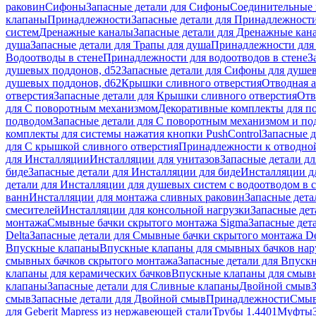
раковин
Сифоны
Запасные детали для Сифоны
Соединительные 
клапаны
Принадлежности
Запасные детали для Принадлежност
систем
Дренажные каналы
Запасные детали для Дренажные кан
душа
Запасные детали для Трапы для душа
Принадлежности для 
Водоотводы в стене
Принадлежности для водоотводов в стене
З
душевых поддонов, d52
Запасные детали для Сифоны для душе
душевых поддонов, d62
Крышки сливного отверстия
Отводная а
отверстия
Запасные детали для Крышки сливного отверстия
Отв
для С поворотным механизмом
Декоративные комплекты для п
подводом
Запасные детали для С поворотным механизмом и по
комплекты для системы нажатия кнопки PushControl
Запасные д
для С крышкой сливного отверстия
Принадлежности к отводной
для Инсталляции
Инсталляции для унитазов
Запасные детали дл
биде
Запасные детали для Инсталляции для биде
Инсталляции д
детали для Инсталляции для душевых систем с водоотводом в 
ванн
Инсталляции для монтажа сливных раковин
Запасные дета
смесителей
Инсталляции для консольной нагрузки
Запасные дет
монтажа
Смывные бачки скрытого монтажа Sigma
Запасные дет
Delta
Запасные детали для Смывные бачки скрытого монтажа De
Впускные клапаны
Впускные клапаны для смывных бачков на
смывных бачков скрытого монтажа
Запасные детали для Впуск
клапаны для керамических бачков
Впускные клапаны для смывн
клапаны
Запасные детали для Сливные клапаны
Двойной смыв
смыв
Запасные детали для Двойной смыв
Принадлежности
Смыв
для Geberit Mapress из нержавеющей стали
Трубы 1.4401
Муфты