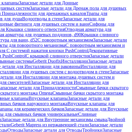
 клапаны
Запасные детали для Донные
душевых систем
Запасные детали для Дренаж пола для душевых
я Принадлежности для дренажных каналов
Трапы для
в для душа
Водоотводы в стене
Запасные детали для
цевые фитинги для душевых систем и ванн
Сифоны для
для Крышки сливного отверстия
Отводная арматура для
ая арматура для душевых поддонов, d90
Крышки сливного
тура для ванн, d52
С поворотным механизмом
Запасные детали
екты для поворотного механизма
С поворотным механизмом и
для С системой нажатия кнопки PushControl
Декоративные
 PushControl
С крышкой сливного отверстия
Запасные детали
мывные системы
Geberit Duofix
Инсталляции
Запасные детали
 детали для Инсталляции для раковины
Инсталляции для
сталляции для душевых систем с водоотводом в стене
Запасные
детали для Инсталляции для монтажа душевых систем и
для смесителей
Запасные детали для Инсталляции для
Запасные детали для Принадлежности
Смывные бачки скрытого
 скрытого монтажа Omega
Смывные бачки скрытого монтажа
ивные клапаны
Впускные клапаны
Запасные детали для
ывных бачков наружного монтажа
Впускные клапаны для
апаны для керамических бачков
Запасные детали для Впускные
ны для смывных бачков универсальные
Сливные
а
Запасные детали для Внутренние механизмы смыва
Двойной
стали
Geberit Mapress из нержавеющей стали
Запасные детали
ходы
Отводы
Запасные детали для Отводы
Тройники
Запасные