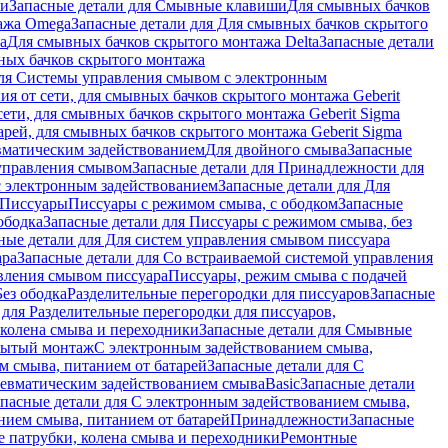
ши
Запасные детали для Смывные клавиши
Для смывных бачков
ажа Omega
Запасные детали для Для смывных бачков скрытого
a
Для смывных бачков скрытого монтажа Delta
Запасные детали
ных бачков скрытого монтажа
для Системы управления смывом с электронным
ия от сети, для смывных бачков скрытого монтажа Geberit
сети, для смывных бачков скрытого монтажа Geberit Sigma
арей, для смывных бачков скрытого монтажа Geberit Sigma
вматическим задействованием
Для двойного смыва
Запасные
управления смывом
Запасные детали для Принадлежности для
с электронным задействованием
Запасные детали для Для
Писсуары
Писсуары с режимом смыва, с ободком
Запасные
ободка
Запасные детали для Писсуары с режимом смыва, без
ные детали для Для систем управления смывом писсуара
ара
Запасные детали для Со встраиваемой системой управления
авления смывом писсуара
Писсуары, режим смыва с подачей
Без ободка
Разделительные перегородки для писсуаров
Запасные
 для Разделительные перегородки для писсуаров,
колена смыва и переходники
Запасные детали для Смывные
рытый монтаж
С электронным задействованием смыва,
м смыва, питанием от батарей
Запасные детали для С
невматическим задействованием смыва
Basic
Запасные детали
апасные детали для С электронным задействованием смыва,
нием смыва, питанием от батарей
Принадлежности
Запасные
 патрубки, колена смыва и переходники
Ремонтные