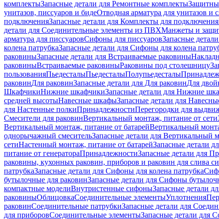
комплекты
Запасные детали для Ремонтные комплекты
Защитны
унитазов, писсуаров и биде
Отводная арматура для унитазов и 
подключения
Запасные детали для Комплекты для подключения
детали для Соединительные элементы из ПВХ
Манжеты и защи
арматура для писсуаров
Cифоны для писсуаров
Запасные детали
колена патрубка
Запасные детали для Сифоны для колена патру
раковины
Запасные детали для Встраиваемые раковины
Наклад
раковины
Встраиваемые раковины
Раковины под столешницу
За
пользования
Пьедесталы
Пьедесталы
Полупьедесталы
Принадлеж
раковин
Для раковин
Запасные детали для Для раковин
Для двой
Шкафчики
Нижние шкафчики
Запасные детали для Нижние шк
средней высоты
Навесные шкафы
Запасные детали для Навесн
для Настенные полки
Принадлежности
Перегородки для выдви
Смесители для раковин
Вертикальный монтаж, питание от сети
Вертикальный монтаж, питание от батарей
Вертикальный монта
однорычажный смеситель
Запасные детали для Вертикальный 
сети
Настенный монтаж, питание от батарей
Запасные детали д
питание от генератора
Принадлежности
Запасные детали для П
раковины, кухонных раковин, приборов и раковин для слива с
патрубка
Запасные детали для Сифоны для колена патрубка
Сифо
бутылочные для раковин
Запасные детали для Сифоны бутылоч
компактные модели
Внутристенные сифоны
Запасные детали д
раковины
Облицовка
Соединительные элементы
Уплотнения
Пер
раковин
Соединительные патрубки
Запасные детали для Соеди
для приборов
Соединительные элементы
Запасные детали для 