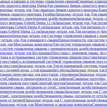
ывные клавиши и системы управления смывом
Смывные клави
ков скрытого монтажа Sigma
Для смывных бачков скрытого монт
апасные детали для Для смывных бачков скрытого монтажа Kapp
ачков скрытого монтажа Twinline
Запасные детали для Для смыв
ения смывом с электронным задействованием
Запасные детали 
того монтажа Geberit Sigma 12 см
Запасные детали для Для питан
монтажа Geberit Sigma 8 см
Запасные детали для Для питания от 
ажа Geberit Sigma 12 см
Запасные детали для Для питания от бат
ованием
Запасные детали для Системы управления смывом с пне
 детали для Для одинарного смыва
Принадлежности для систем 
тали для Монтажные комплекты
Для систем управления смывом 
я систем управления смывом с пневматическим задействованием
апасные детали для Без крышки
Писсуары с режимом смыва, без 
тажа и встраиваемых систем управления смывом писсуара
Запас
м писсуара
Со встраиваемой системой управления смывом писсу
м писсуара
Запасные детали для Для встраиваемой системы упр
а с подачей воды, с/для крышки
Без ободка
Запасные детали для 
тельные перегородки для писсуаров, стеклянные
Запасные детали
ости
Сифоны и принадлежности для сифонов
Смывные патрубки, 
ения смывом писсуара
Скрытый монтаж
Запасные детали для Ск
ованием смыва, питанием от сети
С электронным задействование
невматическим задействованием смыва
Запасные детали для С п
нтаж
С электронным задействованием смыва, питанием от сети
З
ием от батарей
Запасные детали для С электронным задействова
Запасные детали для Монтажные и запасные комплекты
Смывные