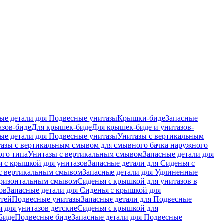
ые детали для Подвесные унитазы
Крышки-биде
Запасные
азов-биде
Для крышек-биде
Для крышек-биде и унитазов-
ые детали для Подвесные унитазы
Унитазы с вертикальным
азы с вертикальным смывом для смывного бачка наружного
ого типа
Унитазы с вертикальным смывом
Запасные детали для
я с крышкой для унитазов
Запасные детали для Сиденья с
с вертикальным смывом
Запасные детали для Удлиненные
горизонтальным смывом
Сиденья с крышкой для унитазов в
ов
Запасные детали для Сиденья с крышкой для
етей
Подвесные унитазы
Запасные детали для Подвесные
я для унитазов детские
Сиденья с крышкой для
Биде
Подвесные биде
Запасные детали для Подвесные