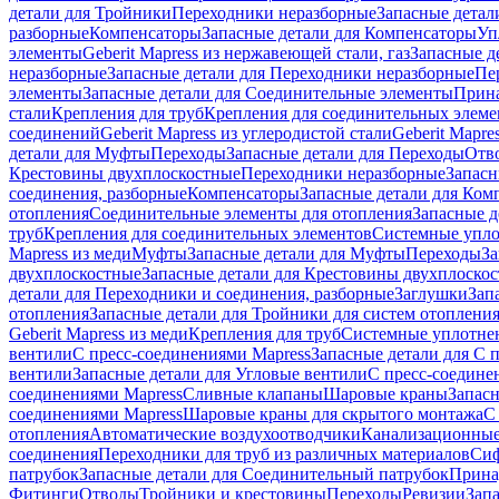
детали для Тройники
Переходники неразборные
Запасные детал
разборные
Компенсаторы
Запасные детали для Компенсаторы
Уп
элементы
Geberit Mapress из нержавеющей стали, газ
Запасные де
неразборные
Запасные детали для Переходники неразборные
Пе
элементы
Запасные детали для Соединительные элементы
Прина
стали
Крепления для труб
Крепления для соединительных элеме
соединений
Geberit Mapress из углеродистой стали
Geberit Mapre
детали для Муфты
Переходы
Запасные детали для Переходы
Отв
Крестовины двухплоскостные
Переходники неразборные
Запасн
соединения, разборные
Компенсаторы
Запасные детали для Ком
отопления
Соединительные элементы для отопления
Запасные д
труб
Крепления для соединительных элементов
Системные упл
Mapress из меди
Муфты
Запасные детали для Муфты
Переходы
За
двухплоскостные
Запасные детали для Крестовины двухплоско
детали для Переходники и соединения, разборные
Заглушки
Зап
отопления
Запасные детали для Тройники для систем отоплени
Geberit Mapress из меди
Крепления для труб
Системные уплотне
вентили
С пресс-соединениями Mapress
Запасные детали для С 
вентили
Запасные детали для Угловые вентили
С пресс-соедине
соединениями Mapress
Сливные клапаны
Шаровые краны
Запас
соединениями Mapress
Шаровые краны для скрытого монтажа
С
отопления
Автоматические воздухоотводчики
Канализационные
соединения
Переходники для труб из различных материалов
Си
патрубок
Запасные детали для Соединительный патрубок
Прина
Фитинги
Отводы
Тройники и крестовины
Переходы
Ревизии
Зап