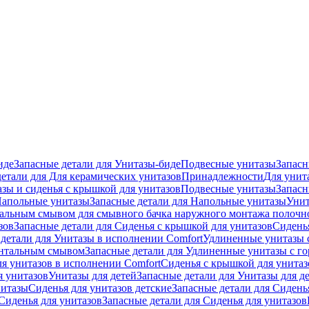
иде
Запасные детали для Унитазы-биде
Подвесные унитазы
Запасн
детали для Для керамических унитазов
Принадлежности
Для унит
зы и сиденья с крышкой для унитазов
Подвесные унитазы
Запасн
апольные унитазы
Запасные детали для Напольные унитазы
Унит
кальным смывом для смывного бачка наружного монтажа полочн
зов
Запасные детали для Сиденья с крышкой для унитазов
Сидень
детали для Унитазы в исполнении Comfort
Удлиненные унитазы 
онтальным смывом
Запасные детали для Удлиненные унитазы с 
ля унитазов в исполнении Comfort
Сиденья с крышкой для унитаз
я унитазов
Унитазы для детей
Запасные детали для Унитазы для д
нитазы
Сиденья для унитазов детские
Запасные детали для Сидень
Сиденья для унитазов
Запасные детали для Сиденья для унитазов