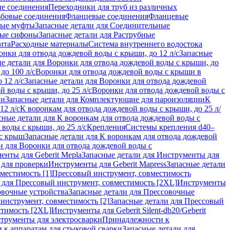
ые соединения
Переходники для труб из различных
ьбовые соединения
Фланцевые соединения
Фланцевые
ные муфты
Запасные детали для Соединительные
ные сифоны
Запасные детали для Раструбные
ита
Расходные материалы
Система внутреннего водостока
онки для отвода дождевой воды с крыши, до 12 л/с
Запасные
е детали для Воронки для отвода дождевой воды с крыши, до
до 100 л/с
Воронки для отвода дождевой воды с крыши в
 12 л/с
Запасные детали для Воронки для отвода дождевой
й воды с крыши, до 25 л/с
Воронки для отвода дождевой воды с
ии
Запасные детали для Комплектующие для пароизоляции
К
12 л/с
К воронкам для отвода дождевой воды с крыши, до 25 л/
сные детали для К воронкам для отвода дождевой воды с
воды с крыши, до 25 л/с
Крепления
Системы крепления d40–
 с крыш
Запасные детали для К воронкам для отвода дождевой
и для Воронки для отвода дождевой воды с
енты для Geberit Mepla
Запасные детали для Инструменты для
 для проверки
Инструменты для Geberit Mapress
Запасные детали
местимость [1]
Прессовый инструмент, совместимость
 для Прессовый инструмент, совместимость [2XL]
Инструменты
вочные устройства
Запасные детали для Прессовочные
инструмент, совместимость [2]
Запасные детали для Прессовый
стимость [2XL]
Инструменты для Geberit Silent-db20/Geberit
струменты для электросварки
Принадлежности к
 к аппаратам для стыковой сварки
Запасные детали для