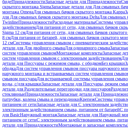
биде
Принадлежности
Запасные детали для Принадлежности
См
скрытого монтажа Sigma
Запасные детали для Для смывных бач
монтажа Omega
Для смывных бачков скрытого монтажа Kappa
З
для Для смывных бачков скрытого монтажа Delta
Для смывных б
Twinline
Принадлежности
Расходные материалы
Системы управл
задействованием
Для питания от сети, для смывных бачков скры
Sigma 12 см
Для питания от сети, для смывных бачков скрытого 
8 см
Для питания от батарей, для смывных бачков скрытого монт
12 см
Системы управления смывом с пневматическим задейств
детали для Для двойного смыва
Для одинарного смыва
Запасные
систем управления смывом
Монтажные комплекты
Запасные де
систем управления смывом с электронным задействованием
Дл
детали для Писсуары с режимом смыва, с ободком
Без крышки
З
ободка
Для систем управления смывом писсуара наружного мон
наружного монтажа и встраиваемых систем управления смыво
смывом писсуара
Для встраиваемой системы управления смыво
воды, с/для крышки
Запасные детали для Писсуары, режим смыв
детали для Разделительные перегородки для писсуаров
Раздели
стеклянные
Принадлежности
Запасные детали для Принадлежн
патрубки, колена смыва и переходники
Крепеж
Системы управл
питанием от сети
Запасные детали для С электронным задейств
электронным задействованием смыва, питанием от батарей
С п
для Basic
Наружный монтаж
Запасные детали для Наружный мо
питанием от сети
С электронным задействованием смыва, питан
детали для Принадлежности
Монтажные и запасные комплекты