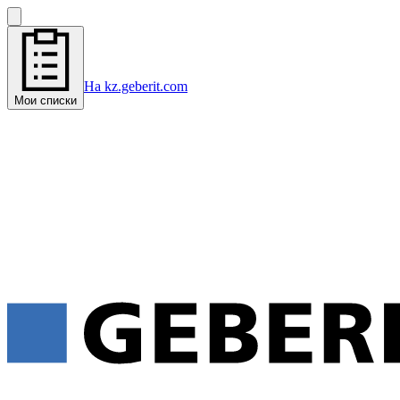
На kz.geberit.com
Мои списки