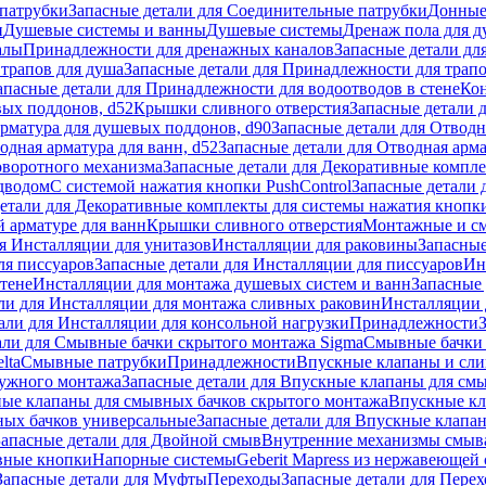
патрубки
Запасные детали для Соединительные патрубки
Донные
и
Душевые системы и ванны
Душевые системы
Дренаж пола для 
алы
Принадлежности для дренажных каналов
Запасные детали дл
трапов для душа
Запасные детали для Принадлежности для трапо
апасные детали для Принадлежности для водоотводов в стене
Кон
вых поддонов, d52
Крышки сливного отверстия
Запасные детали 
рматура для душевых поддонов, d90
Запасные детали для Отводн
одная арматура для ванн, d52
Запасные детали для Отводная арма
оворотного механизма
Запасные детали для Декоративные компл
дводом
С системой нажатия кнопки PushControl
Запасные детали 
етали для Декоративные комплекты для системы нажатия кнопки
 арматуре для ванн
Крышки сливного отверстия
Монтажные и с
я Инсталляции для унитазов
Инсталляции для раковины
Запасные
ля писсуаров
Запасные детали для Инсталляции для писсуаров
Ин
стене
Инсталляции для монтажа душевых систем и ванн
Запасные 
ли для Инсталляции для монтажа сливных раковин
Инсталляции 
али для Инсталляции для консольной нагрузки
Принадлежности
али для Смывные бачки скрытого монтажа Sigma
Смывные бачки
lta
Смывные патрубки
Принадлежности
Впускные клапаны и сл
ружного монтажа
Запасные детали для Впускные клапаны для см
ные клапаны для смывных бачков скрытого монтажа
Впускные кл
ых бачков универсальные
Запасные детали для Впускные клапа
Запасные детали для Двойной смыв
Внутренние механизмы смыв
ные кнопки
Напорные системы
Geberit Mapress из нержавеющей 
Запасные детали для Муфты
Переходы
Запасные детали для Пере