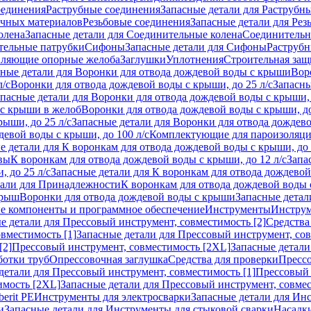
оединения
Раструбные соединения
Запасные детали для Раструбн
ичных материалов
Резьбовые соединения
Запасные детали для Рез
олена
Запасные детали для Соединительные колена
Соединитель
тельные патрубки
Сифоны
Запасные детали для Сифоны
Раструб
ляющие опорные желоба
Заглушки
Уплотнения
Строительная защ
сные детали для Воронки для отвода дождевой воды с крыши
Вор
л/с
Воронки для отвода дождевой воды с крыши, до 25 л/с
Запасны
пасные детали для Воронки для отвода дождевой воды с крыши, 
 с крыши в желоб
Воронки для отвода дождевой воды с крыши, до
ыши, до 25 л/с
Запасные детали для Воронки для отвода дождево
девой воды с крыши, до 100 л/с
Комплектующие для пароизоляц
е детали для К воронкам для отвода дождевой воды с крыши, до 
вы
К воронкам для отвода дождевой воды с крыши, до 12 л/с
Запа
 до 25 л/с
Запасные детали для К воронкам для отвода дождевой 
тали для Принадлежности
К воронкам для отвода дождевой воды
крыш
Воронки для отвода дождевой воды с крыши
Запасные детал
е компоненты и программное обеспечение
Инструменты
Инструм
е детали для Прессовый инструмент, совместимость [2]
Средства
вместимость [1]
Запасные детали для Прессовый инструмент, сов
[2]
Прессовый инструмент, совместимость [2XL]
Запасные детали
ботки труб
Опрессовочная заглушка
Средства для проверки
Прессо
детали для Прессовый инструмент, совместимость [1]
Прессовый 
имость [2XL]
Запасные детали для Прессовый инструмент, совме
erit PE
Инструменты для электросварки
Запасные детали для Ин
и
Запасные детали для Инструменты для стыковой сварки
Насадки