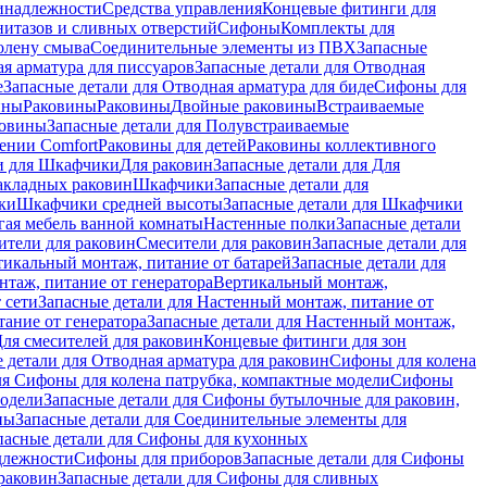
инадлежности
Средства управления
Концевые фитинги для
нитазов и сливных отверстий
Сифоны
Комплекты для
колену смыва
Соединительные элементы из ПВХ
Запасные
я арматура для писсуаров
Запасные детали для Отводная
е
Запасные детали для Отводная арматура для биде
Сифоны для
ины
Раковины
Раковины
Двойные раковины
Встраиваемые
ковины
Запасные детали для Полувстраиваемые
ении Comfort
Pаковины для детей
Раковины коллективного
и для Шкафчики
Для раковин
Запасные детали для Для
накладных pаковин
Шкафчики
Запасные детали для
ки
Шкафчики средней высоты
Запасные детали для Шкафчики
гая мебель ванной комнаты
Настенные полки
Запасные детали
ители для раковин
Смесители для раковин
Запасные детали для
тикальный монтаж, питание от батарей
Запасные детали для
нтаж, питание от генератора
Вертикальный монтаж,
 сети
Запасные детали для Настенный монтаж, питание от
ание от генератора
Запасные детали для Настенный монтаж,
Для смесителей для раковин
Концевые фитинги для зон
 детали для Отводная арматура для раковин
Сифоны для колена
ля Сифоны для колена патрубка, компактные модели
Сифоны
модели
Запасные детали для Сифоны бутылочные для раковин,
ны
Запасные детали для Соединительные элементы для
пасные детали для Сифоны для кухонных
длежности
Сифоны для приборов
Запасные детали для Сифоны
раковин
Запасные детали для Сифоны для сливных