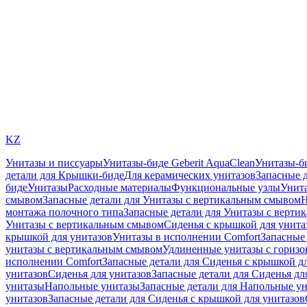
KZ
Унитазы и писсуары
Унитазы-биде Geberit AquaClean
Унитазы-б
детали для Крышки-биде
Для керамических унитазов
Запасные 
биде
Унитазы
Расходные материалы
Функциональные узлы
Унита
смывом
Запасные детали для Унитазы с вертикальным смывом
Н
монтажа полочного типа
Запасные детали для Унитазы с верти
Унитазы с вертикальным смывом
Сиденья с крышкой для унита
крышкой для унитазов
Унитазы в исполнении Comfort
Запасные 
унитазы с вертикальным смывом
Удлиненные унитазы с гориз
исполнении Comfort
Запасные детали для Сиденья с крышкой д
унитазов
Сиденья для унитазов
Запасные детали для Сиденья дл
унитазы
Напольные унитазы
Запасные детали для Напольные у
унитазов
Запасные детали для Сиденья с крышкой для унитазов