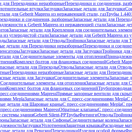
и для Переходники неразборные
Переходники и соединения, раз
лотнительные втулки
Заглушки
Запасные детали для Заглушки
Со
тали для Geberit Mapress из нержавеющей стали, газ
Трубы 1.440
реходники и соединения, разборные
Запасные детали для Перехо
длежности к Geberit Mapress из нержавеющей стали
Запасные де
нтов
Запасные детали для Крепления для соединительных элеме
ss из углеродистой стали
Запасные детали для Geberit Mapress из 
оды
Запасные детали для Отводы
Тройники
Запасные детали для 
ые детали для Переходники неразборные
Переходники и соедине
пенсаторы
Заглушки
Запасные детали для Заглушки
Тройники для 
етали для Соединительные элементы для отопления
Принадлежнос
отнения
Комплект болтов для фланцевых соединений
Geberit Mapr
пасные детали для Переходы
Отводы
Запасные детали для Отвод
стные
Переходники неразборные
Запасные детали для Переходник
асные детали для Заглушки
Соединительные элементы
Запасные 
я
Соединительные элементы для отопления
Запасные детали для 
ния
Комплект болтов для фланцевых соединений
Трубопроводная
пресс-соединениями Mapress
Прямые запорные вентили для скры
ниями Mepla
Запасные детали для С пресс-соединениями Mepla
С 
ные детали для Шаровые краны
С пресс-соединениями Mepla
С пр
 пресс-соединениями Mapress
Обратные клапаны
С пресс-соедине
 системы здания
Geberit Silent-PP
Трубы
Фитинги
Отводы
Тройник
фоны
Запасные детали для Сифоны
Соединительные колена
Запас
длежности
Заглушки
Уплотнения
Защитная крышка
Расходные ма
асные детали для Ревизии
Переходники
Изделия особой формы
Фи