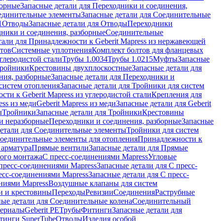
борные
Запасные детали для Переходники и соединения,
единительные элементы
Запасные детали для Соединительные
1
Отводы
Запасные детали для Отводы
Переходники
дники и соединения, разборные
Соединительные
тали для Принадлежности к Geberit Mapress из нержавеющей
нтов
Системные уплотнения
Комплект болтов для фланцевых
углеродистой стали
Трубы 1.0034
Трубы 1.0215
Муфты
Запасные
Тройники
Крестовины двухплоскостные
Запасные детали для
ния, разборные
Запасные детали для Переходники и
систем отопления
Запасные детали для Тройники для систем
ти к Geberit Mapress из углеродистой стали
Крепления для
ess из меди
Geberit Mapress из меди
Запасные детали для Geberit
ы
Тройники
Запасные детали для Тройники
Крестовины
и неразборные
Переходники и соединения, разборные
Запасные
детали для Соединительные элементы
Тройники для систем
Соединительные элементы для отопления
Принадлежности к
 арматура
Прямые вентили
Запасные детали для Прямые
того монтажа
С пресс-соединениями Mapress
Угловые
пресс-соединениями Mapress
Запасные детали для С пресс-
есс-соединениями Mapress
Запасные детали для С пресс-
ниями Mapress
Воздушные клапаны для систем
и и крестовины
Переходы
Ревизии
Соединения
Раструбные
ные детали для Соединительные колена
Соединительный
териалы
Geberit PE
Трубы
Фитинги
Запасные детали для
тинги SuperTube
Отводы
Изделия особой