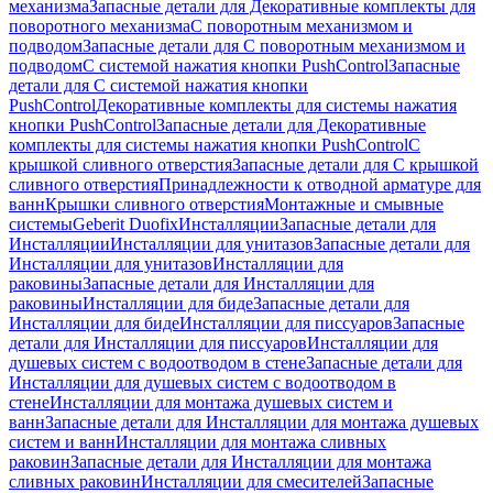
механизма
Запасные детали для Декоративные комплекты для
поворотного механизма
С поворотным механизмом и
подводом
Запасные детали для С поворотным механизмом и
подводом
С системой нажатия кнопки PushControl
Запасные
детали для С системой нажатия кнопки
PushControl
Декоративные комплекты для системы нажатия
кнопки PushControl
Запасные детали для Декоративные
комплекты для системы нажатия кнопки PushControl
С
крышкой сливного отверстия
Запасные детали для С крышкой
сливного отверстия
Принадлежности к отводной арматуре для
ванн
Крышки сливного отверстия
Монтажные и смывные
системы
Geberit Duofix
Инсталляции
Запасные детали для
Инсталляции
Инсталляции для унитазов
Запасные детали для
Инсталляции для унитазов
Инсталляции для
раковины
Запасные детали для Инсталляции для
раковины
Инсталляции для биде
Запасные детали для
Инсталляции для биде
Инсталляции для писсуаров
Запасные
детали для Инсталляции для писсуаров
Инсталляции для
душевых систем с водоотводом в стене
Запасные детали для
Инсталляции для душевых систем с водоотводом в
стене
Инсталляции для монтажа душевых систем и
ванн
Запасные детали для Инсталляции для монтажа душевых
систем и ванн
Инсталляции для монтажа сливных
раковин
Запасные детали для Инсталляции для монтажа
сливных раковин
Инсталляции для смесителей
Запасные