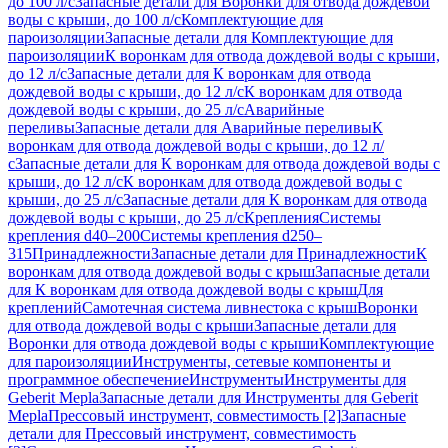
до 100 л/с
Запасные детали для Воронки для отвода дождевой
воды с крыши, до 100 л/с
Комплектующие для
пароизоляции
Запасные детали для Комплектующие для
пароизоляции
К воронкам для отвода дождевой воды с крыши,
до 12 л/с
Запасные детали для К воронкам для отвода
дождевой воды с крыши, до 12 л/с
К воронкам для отвода
дождевой воды с крыши, до 25 л/с
Аварийные
переливы
Запасные детали для Аварийные переливы
К
воронкам для отвода дождевой воды с крыши, до 12 л/
с
Запасные детали для К воронкам для отвода дождевой воды с
крыши, до 12 л/с
К воронкам для отвода дождевой воды с
крыши, до 25 л/с
Запасные детали для К воронкам для отвода
дождевой воды с крыши, до 25 л/с
Крепления
Системы
крепления d40–200
Системы крепления d250–
315
Принадлежности
Запасные детали для Принадлежности
К
воронкам для отвода дождевой воды с крыш
Запасные детали
для К воронкам для отвода дождевой воды с крыш
Для
креплений
Самотечная система ливнестока с крыш
Воронки
для отвода дождевой воды с крыши
Запасные детали для
Воронки для отвода дождевой воды с крыши
Комплектующие
для пароизоляции
Инструменты, сетевые компоненты и
программное обеспечение
Инструменты
Инструменты для
Geberit Mepla
Запасные детали для Инструменты для Geberit
Mepla
Прессовый инструмент, совместимость [2]
Запасные
детали для Прессовый инструмент, совместимость