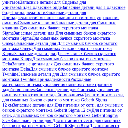
унитазов
Запасные детали для Сиденья для
унитазов
Биде
Подвесные биде
Запасные детали для Подвесные
биде
Принадлежности
Запасные детали для
Принадлежности
Смывные клавиши и системы управления
смывом
Смывные клавиши
Запасные детали для Смывные
клавиши
Для смывных бачков скрытого монтажа
Sigma
Запасные детали для Для смывных бачков скрытого
монтажа Sigma
Для смывных бачков скрытого монтажа
Omega
Запасные детали для Для смывных бачков скрытого
монтажа Omega
Для смывных бачков скрытого монтажа
Kappa
Запасные детали для Для смывных бачков скрытого
монтажа Kappa
Для смывных бачков скрытого монтажа
Delta
Запасные детали для Для смывных бачков скрытого
монтажа Delta
Для смывных бачков скрытого монтажа
Twinline
Запасные детали для Для смывных бачков скрытого
монтажа Twinline
Принадлежности
Расходные
материалы
Системы управления смывом с электронным
задействованием
Запасные детали для Системы управления
смывом с электронным задействованием
Для питания от сети,
для смывных бачков скрытого монтажа Geberit Sigma
12 см
Запасные детали для Для питания от сети, для смывных
бачков скрытого монтажа Geberit Sigma 12 см
Для питания от
сети, для смывных бачков скрытого монтажа Geberit Sigma
8 см
Запасные детали для Для питания от сети, для смывных
бачков скрытого монтажа Geberit Sigma 8 см
Для питания от