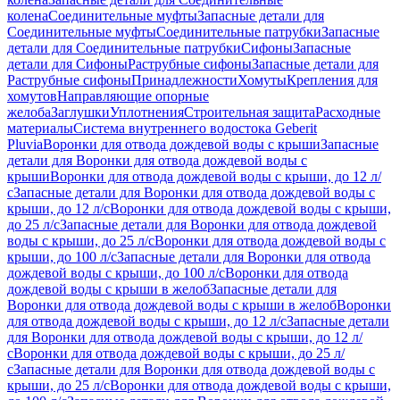
колена
Соединительные муфты
Запасные детали для
Соединительные муфты
Соединительные патрубки
Запасные
детали для Соединительные патрубки
Сифоны
Запасные
детали для Сифоны
Раструбные сифоны
Запасные детали для
Раструбные сифоны
Принадлежности
Хомуты
Крепления для
хомутов
Направляющие опорные
желоба
Заглушки
Уплотнения
Строительная защита
Расходные
материалы
Система внутреннего водостока Geberit
Pluvia
Воронки для отвода дождевой воды с крыши
Запасные
детали для Воронки для отвода дождевой воды с
крыши
Воронки для отвода дождевой воды с крыши, до 12 л/
с
Запасные детали для Воронки для отвода дождевой воды с
крыши, до 12 л/с
Воронки для отвода дождевой воды с крыши,
до 25 л/с
Запасные детали для Воронки для отвода дождевой
воды с крыши, до 25 л/с
Воронки для отвода дождевой воды с
крыши, до 100 л/с
Запасные детали для Воронки для отвода
дождевой воды с крыши, до 100 л/с
Воронки для отвода
дождевой воды с крыши в желоб
Запасные детали для
Воронки для отвода дождевой воды с крыши в желоб
Воронки
для отвода дождевой воды с крыши, до 12 л/с
Запасные детали
для Воронки для отвода дождевой воды с крыши, до 12 л/
с
Воронки для отвода дождевой воды с крыши, до 25 л/
с
Запасные детали для Воронки для отвода дождевой воды с
крыши, до 25 л/с
Воронки для отвода дождевой воды с крыши,