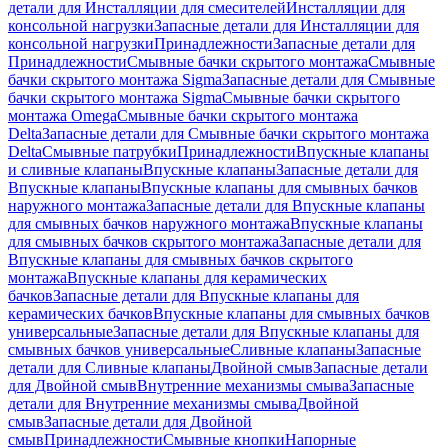
детали для Инсталляции для смесителей
Инсталляции для
консольной нагрузки
Запасные детали для Инсталляции для
консольной нагрузки
Принадлежности
Запасные детали для
Принадлежности
Смывные бачки скрытого монтажа
Смывные
бачки скрытого монтажа Sigma
Запасные детали для Смывные
бачки скрытого монтажа Sigma
Смывные бачки скрытого
монтажа Omega
Смывные бачки скрытого монтажа
Delta
Запасные детали для Смывные бачки скрытого монтажа
Delta
Смывные патрубки
Принадлежности
Впускные клапаны
и сливные клапаны
Впускные клапаны
Запасные детали для
Впускные клапаны
Впускные клапаны для смывных бачков
наружного монтажа
Запасные детали для Впускные клапаны
для смывных бачков наружного монтажа
Впускные клапаны
для смывных бачков скрытого монтажа
Запасные детали для
Впускные клапаны для смывных бачков скрытого
монтажа
Впускные клапаны для керамических
бачков
Запасные детали для Впускные клапаны для
керамических бачков
Впускные клапаны для смывных бачков
универсальные
Запасные детали для Впускные клапаны для
смывных бачков универсальные
Сливные клапаны
Запасные
детали для Сливные клапаны
Двойной смыв
Запасные детали
для Двойной смыв
Внутренние механизмы смыва
Запасные
детали для Внутренние механизмы смыва
Двойной
смыв
Запасные детали для Двойной
смыв
Принадлежности
Смывные кнопки
Напорные