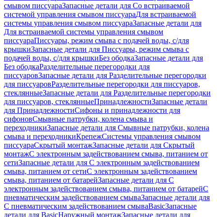
смывом писсуара
Запасные детали для Со встраиваемой
системой управления смывом писсуара
Для встраиваемой
системы управления смывом писсуара
Запасные детали для
Для встраиваемой системы управления смывом
писсуара
Писсуары, режим смыва с подачей воды, с/для
крышки
Запасные детали для Писсуары, режим смыва с
подачей воды, с/для крышки
Без ободка
Запасные детали для
Без ободка
Разделительные перегородки для
писсуаров
Запасные детали для Разделительные перегородки
для писсуаров
Разделительные перегородки для писсуаров,
стеклянные
Запасные детали для Разделительные перегородки
для писсуаров, стеклянные
Принадлежности
Запасные детали
для Принадлежности
Сифоны и принадлежности для
сифонов
Смывные патрубки, колена смыва и
переходники
Запасные детали для Смывные патрубки, колена
смыва и переходники
Крепеж
Системы управления смывом
писсуара
Скрытый монтаж
Запасные детали для Скрытый
монтаж
С электронным задействованием смыва, питанием от
сети
Запасные детали для С электронным задействованием
смыва, питанием от сети
С электронным задействованием
смыва, питанием от батарей
Запасные детали для С
электронным задействованием смыва, питанием от батарей
С
пневматическим задействованием смыва
Запасные детали для
С пневматическим задействованием смыва
Basic
Запасные
детали для Basic
Наружный монтаж
Запасные детали для