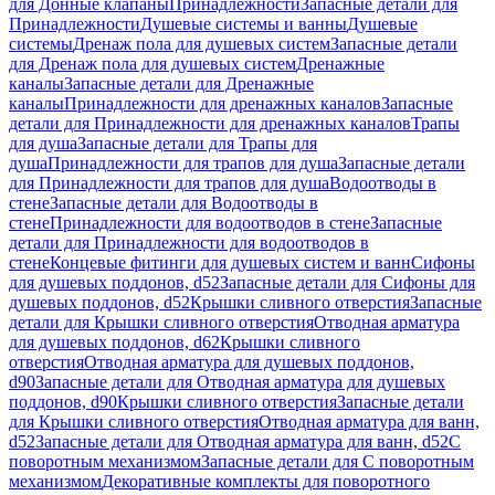
для Донные клапаны
Принадлежности
Запасные детали для
Принадлежности
Душевые системы и ванны
Душевые
системы
Дренаж пола для душевых систем
Запасные детали
для Дренаж пола для душевых систем
Дренажные
каналы
Запасные детали для Дренажные
каналы
Принадлежности для дренажных каналов
Запасные
детали для Принадлежности для дренажных каналов
Трапы
для душа
Запасные детали для Трапы для
душа
Принадлежности для трапов для душа
Запасные детали
для Принадлежности для трапов для душа
Водоотводы в
стене
Запасные детали для Водоотводы в
стене
Принадлежности для водоотводов в стене
Запасные
детали для Принадлежности для водоотводов в
стене
Концевые фитинги для душевых систем и ванн
Сифоны
для душевых поддонов, d52
Запасные детали для Сифоны для
душевых поддонов, d52
Крышки сливного отверстия
Запасные
детали для Крышки сливного отверстия
Отводная арматура
для душевых поддонов, d62
Крышки сливного
отверстия
Отводная арматура для душевых поддонов,
d90
Запасные детали для Отводная арматура для душевых
поддонов, d90
Крышки сливного отверстия
Запасные детали
для Крышки сливного отверстия
Отводная арматура для ванн,
d52
Запасные детали для Отводная арматура для ванн, d52
С
поворотным механизмом
Запасные детали для С поворотным
механизмом
Декоративные комплекты для поворотного