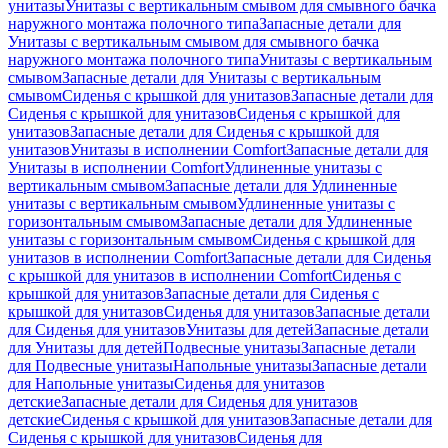
унитазы
Унитазы с вертикальным смывом для смывного бачка
наружного монтажа полочного типа
Запасные детали для
Унитазы с вертикальным смывом для смывного бачка
наружного монтажа полочного типа
Унитазы с вертикальным
смывом
Запасные детали для Унитазы с вертикальным
смывом
Сиденья с крышкой для унитазов
Запасные детали для
Сиденья с крышкой для унитазов
Сиденья с крышкой для
унитазов
Запасные детали для Сиденья с крышкой для
унитазов
Унитазы в исполнении Comfort
Запасные детали для
Унитазы в исполнении Comfort
Удлиненные унитазы с
вертикальным смывом
Запасные детали для Удлиненные
унитазы с вертикальным смывом
Удлиненные унитазы с
горизонтальным смывом
Запасные детали для Удлиненные
унитазы с горизонтальным смывом
Сиденья с крышкой для
унитазов в исполнении Comfort
Запасные детали для Сиденья
с крышкой для унитазов в исполнении Comfort
Сиденья с
крышкой для унитазов
Запасные детали для Сиденья с
крышкой для унитазов
Сиденья для унитазов
Запасные детали
для Сиденья для унитазов
Унитазы для детей
Запасные детали
для Унитазы для детей
Подвесные унитазы
Запасные детали
для Подвесные унитазы
Напольные унитазы
Запасные детали
для Напольные унитазы
Сиденья для унитазов
детские
Запасные детали для Сиденья для унитазов
детские
Сиденья с крышкой для унитазов
Запасные детали для
Сиденья с крышкой для унитазов
Сиденья для