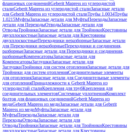
фланцевых соединений
Geberit Mapress из углеродистой
стали
Geberit Mapress из углеродистой стали
Запасные детали
для Geberit Mapress из углеродистой стали
Трубы 1.0034
Трубы
1.0215
Муфты
Запасные детали для Муфты
Переходы
Запасные
детали для Переходы
Отводы
Запасные детали для
Отводы
Тройники
Запасные детали для Тройники
Крестовины
двухплоскостные
Запасные детали для Крестовины
двухплоскостные
Переходники неразборные
Запасные детали
для Переходники неразборные
Переходники и соединения,
разборные
Запасные детали для Переходники и соединения,
разборные
Компенсаторы
Запасные детали для
Компенсаторы
Заглушки
Запасные детали для
Заглушки
Тройники для систем отопления
Запасные детали для
Тройники для систем отопления
Соединительные элементы
для отопления
Запасные детали для Соединительные элементы
для отопления
Принадлежности к Geberit Mapress из
углеродистой стали
Крепления для труб
Крепления для
соединительных элементов
Системные уплотнения
Комплект
болтов для фланцевых соединений
Geberit Mapress из
меди
Geberit Mapress из меди
Запасные детали для Geberit
Mapress из меди
Муфты
Запасные детали для
Муфты
Переходы
Запасные детали для
Переходы
Отводы
Запасные детали для
Отводы
Тройники
Запасные детали для Тройники
Крестовины
двухплоскостные
Запасные детали для Крестовины