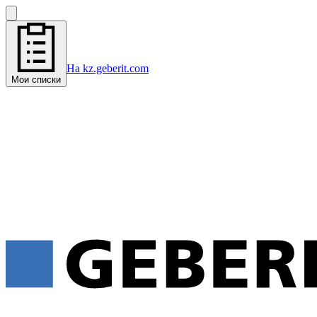
На kz.geberit.com
Мои списки