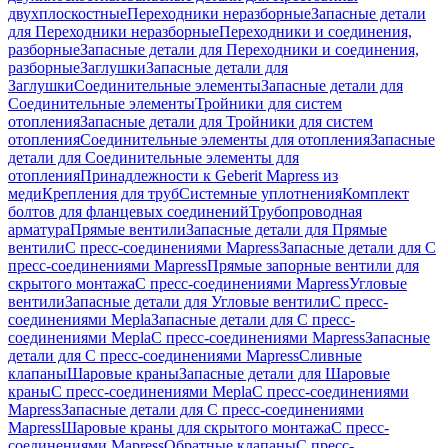
двухплоскостные
Переходники неразборные
Запасные детали
для Переходники неразборные
Переходники и соединения,
разборные
Запасные детали для Переходники и соединения,
разборные
Заглушки
Запасные детали для
Заглушки
Соединительные элементы
Запасные детали для
Соединительные элементы
Тройники для систем
отопления
Запасные детали для Тройники для систем
отопления
Соединительные элементы для отопления
Запасные
детали для Соединительные элементы для
отопления
Принадлежности к Geberit Mapress из
меди
Крепления для труб
Системные уплотнения
Комплект
болтов для фланцевых соединений
Трубопроводная
арматура
Прямые вентили
Запасные детали для Прямые
вентили
С пресс-соединениями Mapress
Запасные детали для С
пресс-соединениями Mapress
Прямые запорные вентили для
скрытого монтажа
С пресс-соединениями Mapress
Угловые
вентили
Запасные детали для Угловые вентили
С пресс-
соединениями Mepla
Запасные детали для С пресс-
соединениями Mepla
С пресс-соединениями Mapress
Запасные
детали для С пресс-соединениями Mapress
Сливные
клапаны
Шаровые краны
Запасные детали для Шаровые
краны
С пресс-соединениями Mepla
С пресс-соединениями
Mapress
Запасные детали для С пресс-соединениями
Mapress
Шаровые краны для скрытого монтажа
С пресс-
соединениями Mapress
Обратные клапаны
С пресс-