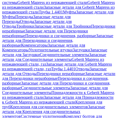
системы
Geberit Mapress из нержавеющей стали
Geberit Mapress
из нержавеющей стали
Запасные детали для Geberit Mapress из
нержавеющей стали
Трубы 1.4401
Муфты
Запасные детали для
Муфты
Переходы
Запасные детали для
Переходы
Отводы
Запасные детали для
Отводы
Тройники
Запасные детали для Тройники
Переходники
неразборные
Запасные детали для Переходники
неразборные
Переходники и соединения, разборные
Запасные
детали для Переходники и соединения,
разборные
Компенсаторы
Запасные детали для
Компенсаторы
Уплотнительные втулки
Заглушки
Запасные
детали для Заглушки
Соединительные элементы
Запасные
детали для Соединительные элементы
Geberit Mapress из
нержавеющей стали, газ
Запасные детали для Geberit Mapress
из нержавеющей стали, газ
Трубы 1.4401
Отводы
Запасные
детали для Отводы
Переходники неразборные
Запасные детали
для Переходники неразборные
Переходники и соединения,
разборные
Запасные детали для Переходники и соединения,
разборные
Соединительные элементы
Запасные детали для
Соединительные элементы
Принадлежности к Geberit Mapress
из нержавеющей стали
Запасные детали для Принадлежности
к Geberit Mapress из нержавеющей стали
Крепления для
труб
Крепления для соединительных элементов
Запасные
детали для Крепления для соединительных
элементов
Системные уплотнения
Комплект болтов для