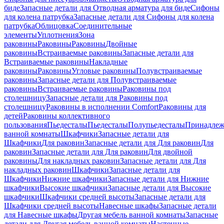
биде
Запасные детали для Отводная арматура для биде
Сифоны
для колена патрубка
Запасные детали для Сифоны для колена
патрубка
Облицовка
Соединительные
элементы
Уплотнения
Зона
раковины
Раковины
Раковины
Двойные
раковины
Встраиваемые раковины
Запасные детали для
Встраиваемые раковины
Накладные
раковины
Раковины
Угловые раковины
Полувстраиваемые
раковины
Запасные детали для Полувстраиваемые
раковины
Встраиваемые раковины
Раковины под
столешницу
Запасные детали для Раковины под
столешницу
Раковины в исполнении Comfort
Pаковины для
детей
Раковины коллективного
пользования
Пьедесталы
Пьедесталы
Полупьедесталы
Принадлеж
ванной комнаты
Шкафчики
Запасные детали для
Шкафчики
Для раковин
Запасные детали для Для раковин
Для
раковин
Запасные детали для Для раковин
Для двойной
раковины
Для накладных pаковин
Запасные детали для Для
накладных pаковин
Шкафчики
Запасные детали для
Шкафчики
Нижние шкафчики
Запасные детали для Нижние
шкафчики
Высокие шкафчики
Запасные детали для Высокие
шкафчики
Шкафчики средней высоты
Запасные детали для
Шкафчики средней высоты
Навесные шкафы
Запасные детали
для Навесные шкафы
Другая мебель ванной комнаты
Запасные
детали для Другая мебель ванной комнаты
Настенные