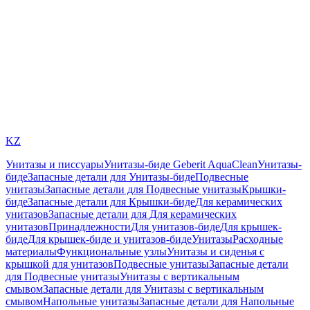
KZ
Унитазы и писсуары
Унитазы-биде Geberit AquaClean
Унитазы-
биде
Запасные детали для Унитазы-биде
Подвесные
унитазы
Запасные детали для Подвесные унитазы
Крышки-
биде
Запасные детали для Крышки-биде
Для керамических
унитазов
Запасные детали для Для керамических
унитазов
Принадлежности
Для унитазов-биде
Для крышек-
биде
Для крышек-биде и унитазов-биде
Унитазы
Расходные
материалы
Функциональные узлы
Унитазы и сиденья с
крышкой для унитазов
Подвесные унитазы
Запасные детали
для Подвесные унитазы
Унитазы с вертикальным
смывом
Запасные детали для Унитазы с вертикальным
смывом
Напольные унитазы
Запасные детали для Напольные