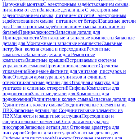
Наружный монтаж
С электронным задействованием смыва,
питанием от сети
Запасные детали для С электронным
задействованием смыва, питанием от сети
С электронным
задействованием смыва, питанием от батарей
Запасные детали
для С электронным задействованием смыва, питанием от
батарей
Принадлежности
Запасные детали для
Принадлежности
Монтажные и запасные комплекты
Запасные
детали для Монтажные и запасные комплекты
Смывные
патрубки, колена смыва и переходники
Ремонтные
комплекты
Запасные детали для Ремонтные
комплекты
Защитные крышки
Встраиваемые системы
управления смывом
Прочие принадлежности
Средства
управления
Концевые фитинги для унитазов, писсуаров и
биде
Отводная арматура для унитазов и сливных
отверстий
Запасные детали для Отводная арматура для
унитазов и сливных отверстий
Сифоны
Комплекты для
подключения
Запасные детали для Комплекты для
подключения
Удлинители к колену смыва
Запасные детали для
Удлинители к колену смыва
Соединительные элементы из
ПВХ
Запасные детали для Соединительные элементы из
ПВХ
Манжеты и защитные заглушки
Переходники и
соединительные элементы
Отводная арматура для
писсуаров
Запасные детали для Отводная арматура для
писсуаров
Cифоны для писсуаров
Запасные детали для
Cифоны для писсуаров
Манжеты
Отводная арматура для