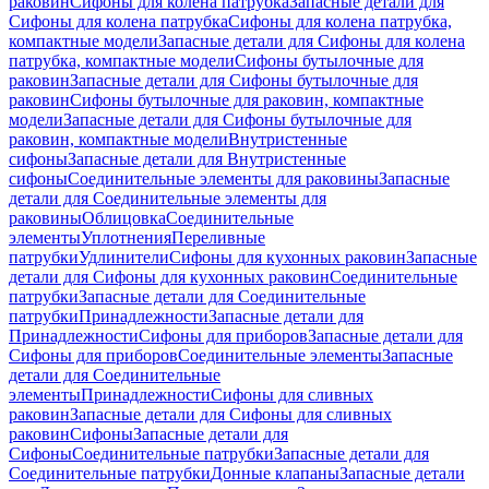
раковин
Сифоны для колена патрубка
Запасные детали для
Сифоны для колена патрубка
Сифоны для колена патрубка,
компактные модели
Запасные детали для Сифоны для колена
патрубка, компактные модели
Сифоны бутылочные для
раковин
Запасные детали для Сифоны бутылочные для
раковин
Сифоны бутылочные для раковин, компактные
модели
Запасные детали для Сифоны бутылочные для
раковин, компактные модели
Внутристенные
сифоны
Запасные детали для Внутристенные
сифоны
Соединительные элементы для раковины
Запасные
детали для Соединительные элементы для
раковины
Облицовка
Соединительные
элементы
Уплотнения
Переливные
патрубки
Удлинители
Сифоны для кухонных раковин
Запасные
детали для Сифоны для кухонных раковин
Соединительные
патрубки
Запасные детали для Соединительные
патрубки
Принадлежности
Запасные детали для
Принадлежности
Сифоны для приборов
Запасные детали для
Сифоны для приборов
Соединительные элементы
Запасные
детали для Соединительные
элементы
Принадлежности
Сифоны для сливных
раковин
Запасные детали для Сифоны для сливных
раковин
Сифоны
Запасные детали для
Сифоны
Соединительные патрубки
Запасные детали для
Соединительные патрубки
Донные клапаны
Запасные детали