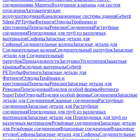
соединениями Mapress
Воздушные клапаны для систем
отопления
Автоматические
воздухоотводчики
Канализационные системы здания
Geberit
Silent-PP
Трубы
Фитинги
Отводы
Тройники и
крестовины
Переходы
Ревизии
Соединения
Раструбные
соединения
Переходники для труб из различных
материалов
Сифоны
Запасные детали для
Сифоны
Соединительные колена
Запасные детали для
Соединительные колена
Соединительный патрубок
Запасные
детали для Соединительный
патрубок
Принадлежности
Заглушки
Уплотнения
Защитная
крышка
Расходные материалы
Geberit
PE
Трубы
Фитинги
Запасные детали для
Фитинги
Отводы
Тройники и
крестовины
Переходы
Ревизии
Запасные детали для
Ревизии
Переходники
Изделия особой формы
Фитинги
SuperTube
Отводы
Изделия особой формы
Соединения
Запасные
детали для Соединения
Сварные соединения
Раструбные
соединения
Запасные детали для Раструбные
соединения
Переходники для труб из различных
материалов
Запасные детали для Переходники для труб из
различных материалов
Резьбовые соединения
Запасные детали
для Резьбовые соединения
Фланцевые соединения
Фланцевые
втулки
Сифоны
Запасные детали для Сифоны
Соединительные
колена
Запасные детали для Соединительные