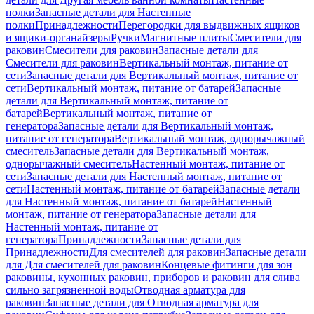
полки
Запасные детали для Настенные
полки
Принадлежности
Перегородки для выдвижных ящиков
и ящики-органайзеры
Ручки
Магнитные плиты
Смесители для
раковин
Смесители для раковин
Запасные детали для
Смесители для раковин
Вертикальный монтаж, питание от
сети
Запасные детали для Вертикальный монтаж, питание от
сети
Вертикальный монтаж, питание от батарей
Запасные
детали для Вертикальный монтаж, питание от
батарей
Вертикальный монтаж, питание от
генератора
Запасные детали для Вертикальный монтаж,
питание от генератора
Вертикальный монтаж, однорычажный
смеситель
Запасные детали для Вертикальный монтаж,
однорычажный смеситель
Настенный монтаж, питание от
сети
Запасные детали для Настенный монтаж, питание от
сети
Настенный монтаж, питание от батарей
Запасные детали
для Настенный монтаж, питание от батарей
Настенный
монтаж, питание от генератора
Запасные детали для
Настенный монтаж, питание от
генератора
Принадлежности
Запасные детали для
Принадлежности
Для смесителей для раковин
Запасные детали
для Для смесителей для раковин
Концевые фитинги для зон
раковины, кухонных раковин, приборов и раковин для слива
сильно загрязненной воды
Отводная арматура для
раковин
Запасные детали для Отводная арматура для