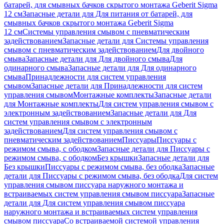
батарей, для смывных бачков скрытого монтажа Geberit Sigma
12 см
Запасные детали для Для питания от батарей, для
смывных бачков скрытого монтажа Geberit Sigma
12 см
Системы управления смывом с пневматическим
задействованием
Запасные детали для Системы управления
смывом с пневматическим задействованием
Для двойного
смыва
Запасные детали для Для двойного смыва
Для
одинарного смыва
Запасные детали для Для одинарного
смыва
Принадлежности для систем управления
смывом
Запасные детали для Принадлежности для систем
управления смывом
Монтажные комплекты
Запасные детали
для Монтажные комплекты
Для систем управления смывом с
электронным задействованием
Запасные детали для Для
систем управления смывом с электронным
задействованием
Для систем управления смывом с
пневматическим задействованием
Писсуары
Писсуары с
режимом смыва, с ободком
Запасные детали для Писсуары с
режимом смыва, с ободком
Без крышки
Запасные детали для
Без крышки
Писсуары с режимом смыва, без ободка
Запасные
детали для Писсуары с режимом смыва, без ободка
Для систем
управления смывом писсуара наружного монтажа и
встраиваемых систем управления смывом писсуара
Запасные
детали для Для систем управления смывом писсуара
наружного монтажа и встраиваемых систем управления
смывом писсуара
Со встраиваемой системой управления