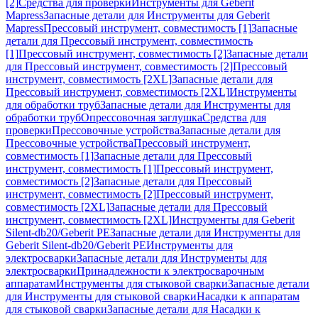
[2]
Средства для проверки
Инструменты для Geberit
Mapress
Запасные детали для Инструменты для Geberit
Mapress
Прессовый инструмент, совместимость [1]
Запасные
детали для Прессовый инструмент, совместимость
[1]
Прессовый инструмент, совместимость [2]
Запасные детали
для Прессовый инструмент, совместимость [2]
Прессовый
инструмент, совместимость [2XL]
Запасные детали для
Прессовый инструмент, совместимость [2XL]
Инструменты
для обработки труб
Запасные детали для Инструменты для
обработки труб
Опрессовочная заглушка
Средства для
проверки
Прессовочные устройства
Запасные детали для
Прессовочные устройства
Прессовый инструмент,
совместимость [1]
Запасные детали для Прессовый
инструмент, совместимость [1]
Прессовый инструмент,
совместимость [2]
Запасные детали для Прессовый
инструмент, совместимость [2]
Прессовый инструмент,
совместимость [2XL]
Запасные детали для Прессовый
инструмент, совместимость [2XL]
Инструменты для Geberit
Silent-db20/Geberit PE
Запасные детали для Инструменты для
Geberit Silent-db20/Geberit PE
Инструменты для
электросварки
Запасные детали для Инструменты для
электросварки
Принадлежности к электросварочным
аппаратам
Инструменты для стыковой сварки
Запасные детали
для Инструменты для стыковой сварки
Насадки к аппаратам
для стыковой сварки
Запасные детали для Насадки к