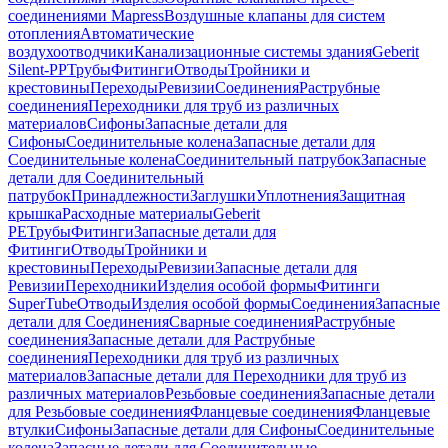
соединениями Mapress
Воздушные клапаны для систем
отопления
Автоматические
воздухоотводчики
Канализационные системы здания
Geberit
Silent-PP
Трубы
Фитинги
Отводы
Тройники и
крестовины
Переходы
Ревизии
Соединения
Раструбные
соединения
Переходники для труб из различных
материалов
Сифоны
Запасные детали для
Сифоны
Соединительные колена
Запасные детали для
Соединительные колена
Соединительный патрубок
Запасные
детали для Соединительный
патрубок
Принадлежности
Заглушки
Уплотнения
Защитная
крышка
Расходные материалы
Geberit
PE
Трубы
Фитинги
Запасные детали для
Фитинги
Отводы
Тройники и
крестовины
Переходы
Ревизии
Запасные детали для
Ревизии
Переходники
Изделия особой формы
Фитинги
SuperTube
Отводы
Изделия особой формы
Соединения
Запасные
детали для Соединения
Сварные соединения
Раструбные
соединения
Запасные детали для Раструбные
соединения
Переходники для труб из различных
материалов
Запасные детали для Переходники для труб из
различных материалов
Резьбовые соединения
Запасные детали
для Резьбовые соединения
Фланцевые соединения
Фланцевые
втулки
Сифоны
Запасные детали для Сифоны
Соединительные
колена
Запасные детали для Соединительные