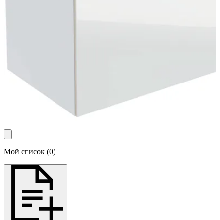
Мой список
(
0
)