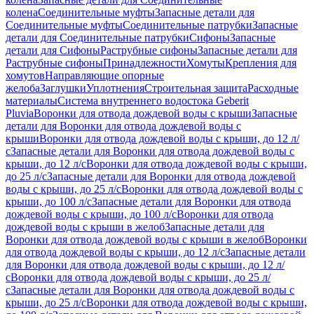
колена
Соединительные муфты
Запасные детали для
Соединительные муфты
Соединительные патрубки
Запасные
детали для Соединительные патрубки
Сифоны
Запасные
детали для Сифоны
Раструбные сифоны
Запасные детали для
Раструбные сифоны
Принадлежности
Хомуты
Крепления для
хомутов
Направляющие опорные
желоба
Заглушки
Уплотнения
Строительная защита
Расходные
материалы
Система внутреннего водостока Geberit
Pluvia
Воронки для отвода дождевой воды с крыши
Запасные
детали для Воронки для отвода дождевой воды с
крыши
Воронки для отвода дождевой воды с крыши, до 12 л/
с
Запасные детали для Воронки для отвода дождевой воды с
крыши, до 12 л/с
Воронки для отвода дождевой воды с крыши,
до 25 л/с
Запасные детали для Воронки для отвода дождевой
воды с крыши, до 25 л/с
Воронки для отвода дождевой воды с
крыши, до 100 л/с
Запасные детали для Воронки для отвода
дождевой воды с крыши, до 100 л/с
Воронки для отвода
дождевой воды с крыши в желоб
Запасные детали для
Воронки для отвода дождевой воды с крыши в желоб
Воронки
для отвода дождевой воды с крыши, до 12 л/с
Запасные детали
для Воронки для отвода дождевой воды с крыши, до 12 л/
с
Воронки для отвода дождевой воды с крыши, до 25 л/
с
Запасные детали для Воронки для отвода дождевой воды с
крыши, до 25 л/с
Воронки для отвода дождевой воды с крыши,