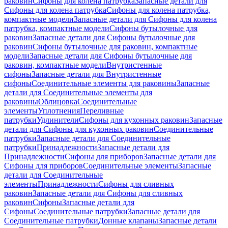
раковин
Сифоны для колена патрубка
Запасные детали для
Сифоны для колена патрубка
Сифоны для колена патрубка,
компактные модели
Запасные детали для Сифоны для колена
патрубка, компактные модели
Сифоны бутылочные для
раковин
Запасные детали для Сифоны бутылочные для
раковин
Сифоны бутылочные для раковин, компактные
модели
Запасные детали для Сифоны бутылочные для
раковин, компактные модели
Внутристенные
сифоны
Запасные детали для Внутристенные
сифоны
Соединительные элементы для раковины
Запасные
детали для Соединительные элементы для
раковины
Облицовка
Соединительные
элементы
Уплотнения
Переливные
патрубки
Удлинители
Сифоны для кухонных раковин
Запасные
детали для Сифоны для кухонных раковин
Соединительные
патрубки
Запасные детали для Соединительные
патрубки
Принадлежности
Запасные детали для
Принадлежности
Сифоны для приборов
Запасные детали для
Сифоны для приборов
Соединительные элементы
Запасные
детали для Соединительные
элементы
Принадлежности
Сифоны для сливных
раковин
Запасные детали для Сифоны для сливных
раковин
Сифоны
Запасные детали для
Сифоны
Соединительные патрубки
Запасные детали для
Соединительные патрубки
Донные клапаны
Запасные детали