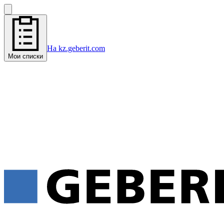
На kz.geberit.com
Мои списки