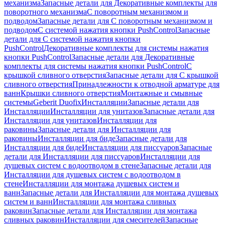
механизма
Запасные детали для Декоративные комплекты для
поворотного механизма
С поворотным механизмом и
подводом
Запасные детали для С поворотным механизмом и
подводом
С системой нажатия кнопки PushControl
Запасные
детали для С системой нажатия кнопки
PushControl
Декоративные комплекты для системы нажатия
кнопки PushControl
Запасные детали для Декоративные
комплекты для системы нажатия кнопки PushControl
С
крышкой сливного отверстия
Запасные детали для С крышкой
сливного отверстия
Принадлежности к отводной арматуре для
ванн
Крышки сливного отверстия
Монтажные и смывные
системы
Geberit Duofix
Инсталляции
Запасные детали для
Инсталляции
Инсталляции для унитазов
Запасные детали для
Инсталляции для унитазов
Инсталляции для
раковины
Запасные детали для Инсталляции для
раковины
Инсталляции для биде
Запасные детали для
Инсталляции для биде
Инсталляции для писсуаров
Запасные
детали для Инсталляции для писсуаров
Инсталляции для
душевых систем с водоотводом в стене
Запасные детали для
Инсталляции для душевых систем с водоотводом в
стене
Инсталляции для монтажа душевых систем и
ванн
Запасные детали для Инсталляции для монтажа душевых
систем и ванн
Инсталляции для монтажа сливных
раковин
Запасные детали для Инсталляции для монтажа
сливных раковин
Инсталляции для смесителей
Запасные