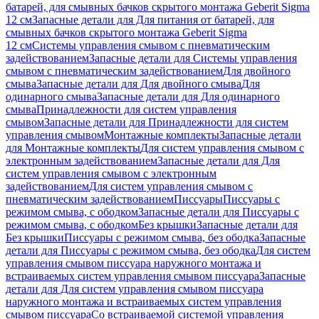
батарей, для смывных бачков скрытого монтажа Geberit Sigma
12 см
Запасные детали для Для питания от батарей, для
смывных бачков скрытого монтажа Geberit Sigma
12 см
Системы управления смывом с пневматическим
задействованием
Запасные детали для Системы управления
смывом с пневматическим задействованием
Для двойного
смыва
Запасные детали для Для двойного смыва
Для
одинарного смыва
Запасные детали для Для одинарного
смыва
Принадлежности для систем управления
смывом
Запасные детали для Принадлежности для систем
управления смывом
Монтажные комплекты
Запасные детали
для Монтажные комплекты
Для систем управления смывом с
электронным задействованием
Запасные детали для Для
систем управления смывом с электронным
задействованием
Для систем управления смывом с
пневматическим задействованием
Писсуары
Писсуары с
режимом смыва, с ободком
Запасные детали для Писсуары с
режимом смыва, с ободком
Без крышки
Запасные детали для
Без крышки
Писсуары с режимом смыва, без ободка
Запасные
детали для Писсуары с режимом смыва, без ободка
Для систем
управления смывом писсуара наружного монтажа и
встраиваемых систем управления смывом писсуара
Запасные
детали для Для систем управления смывом писсуара
наружного монтажа и встраиваемых систем управления
смывом писсуара
Со встраиваемой системой управления