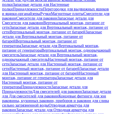
полки
Запасные детали для Настенные
полки
Принадлежности
Перегородки для выдвижных ящиков
и ящики-органайзеры
Ручки
Магнитные плиты
Смесители для
раковин
Смесители для раковин
Запасные детали для
Смесители для раковин
Вертикальный монтаж, питание от
сети
Запасные детали для Вертикальный монтаж, питание от
сети
Вертикальный монтаж, питание от батарей
Запасные
детали для Вертикальный монтаж, питание от
батарей
Вертикальный монтаж, питание от
генератора
Запасные детали для Вертикальный монтаж,
питание от генератора
Вертикальный монтаж, однорычажный
смеситель
Запасные детали для Вертикальный монтаж,
однорычажный смеситель
Настенный монтаж, питание от
сети
Запасные детали для Настенный монтаж, питание от
сети
Настенный монтаж, питание от батарей
Запасные детали
для Настенный монтаж, питание от батарей
Настенный
монтаж, питание от генератора
Запасные детали для
Настенный монтаж, питание от
генератора
Принадлежности
Запасные детали для
Принадлежности
Для смесителей для раковин
Запасные детали
для Для смесителей для раковин
Концевые фитинги для зон
раковины, кухонных раковин, приборов и раковин для слива
сильно загрязненной воды
Отводная арматура для
раковин
Запасные детали для Отводная арматура для