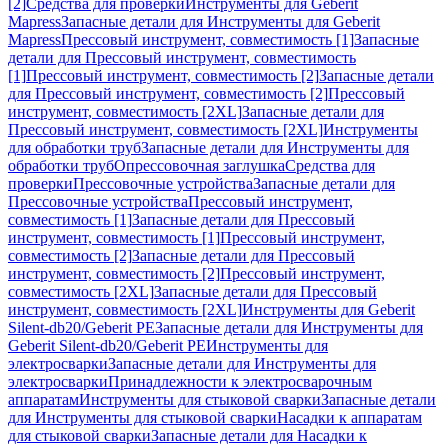
[2]
Средства для проверки
Инструменты для Geberit
Mapress
Запасные детали для Инструменты для Geberit
Mapress
Прессовый инструмент, совместимость [1]
Запасные
детали для Прессовый инструмент, совместимость
[1]
Прессовый инструмент, совместимость [2]
Запасные детали
для Прессовый инструмент, совместимость [2]
Прессовый
инструмент, совместимость [2XL]
Запасные детали для
Прессовый инструмент, совместимость [2XL]
Инструменты
для обработки труб
Запасные детали для Инструменты для
обработки труб
Опрессовочная заглушка
Средства для
проверки
Прессовочные устройства
Запасные детали для
Прессовочные устройства
Прессовый инструмент,
совместимость [1]
Запасные детали для Прессовый
инструмент, совместимость [1]
Прессовый инструмент,
совместимость [2]
Запасные детали для Прессовый
инструмент, совместимость [2]
Прессовый инструмент,
совместимость [2XL]
Запасные детали для Прессовый
инструмент, совместимость [2XL]
Инструменты для Geberit
Silent-db20/Geberit PE
Запасные детали для Инструменты для
Geberit Silent-db20/Geberit PE
Инструменты для
электросварки
Запасные детали для Инструменты для
электросварки
Принадлежности к электросварочным
аппаратам
Инструменты для стыковой сварки
Запасные детали
для Инструменты для стыковой сварки
Насадки к аппаратам
для стыковой сварки
Запасные детали для Насадки к