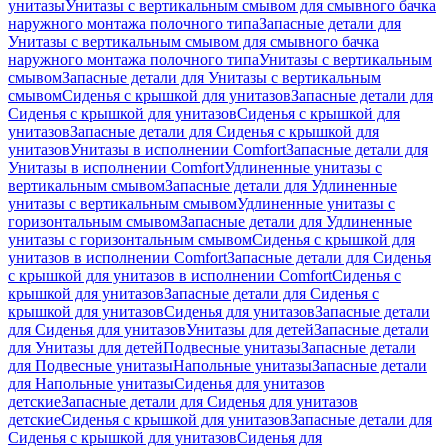
унитазы
Унитазы с вертикальным смывом для смывного бачка
наружного монтажа полочного типа
Запасные детали для
Унитазы с вертикальным смывом для смывного бачка
наружного монтажа полочного типа
Унитазы с вертикальным
смывом
Запасные детали для Унитазы с вертикальным
смывом
Сиденья с крышкой для унитазов
Запасные детали для
Сиденья с крышкой для унитазов
Сиденья с крышкой для
унитазов
Запасные детали для Сиденья с крышкой для
унитазов
Унитазы в исполнении Comfort
Запасные детали для
Унитазы в исполнении Comfort
Удлиненные унитазы с
вертикальным смывом
Запасные детали для Удлиненные
унитазы с вертикальным смывом
Удлиненные унитазы с
горизонтальным смывом
Запасные детали для Удлиненные
унитазы с горизонтальным смывом
Сиденья с крышкой для
унитазов в исполнении Comfort
Запасные детали для Сиденья
с крышкой для унитазов в исполнении Comfort
Сиденья с
крышкой для унитазов
Запасные детали для Сиденья с
крышкой для унитазов
Сиденья для унитазов
Запасные детали
для Сиденья для унитазов
Унитазы для детей
Запасные детали
для Унитазы для детей
Подвесные унитазы
Запасные детали
для Подвесные унитазы
Напольные унитазы
Запасные детали
для Напольные унитазы
Сиденья для унитазов
детские
Запасные детали для Сиденья для унитазов
детские
Сиденья с крышкой для унитазов
Запасные детали для
Сиденья с крышкой для унитазов
Сиденья для