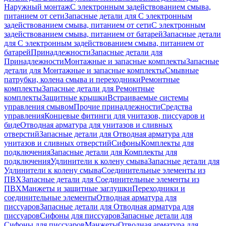
Наружный монтаж
С электронным задействованием смыва,
питанием от сети
Запасные детали для С электронным
задействованием смыва, питанием от сети
С электронным
задействованием смыва, питанием от батарей
Запасные детали
для С электронным задействованием смыва, питанием от
батарей
Принадлежности
Запасные детали для
Принадлежности
Монтажные и запасные комплекты
Запасные
детали для Монтажные и запасные комплекты
Смывные
патрубки, колена смыва и переходники
Ремонтные
комплекты
Запасные детали для Ремонтные
комплекты
Защитные крышки
Встраиваемые системы
управления смывом
Прочие принадлежности
Средства
управления
Концевые фитинги для унитазов, писсуаров и
биде
Отводная арматура для унитазов и сливных
отверстий
Запасные детали для Отводная арматура для
унитазов и сливных отверстий
Сифоны
Комплекты для
подключения
Запасные детали для Комплекты для
подключения
Удлинители к колену смыва
Запасные детали для
Удлинители к колену смыва
Соединительные элементы из
ПВХ
Запасные детали для Соединительные элементы из
ПВХ
Манжеты и защитные заглушки
Переходники и
соединительные элементы
Отводная арматура для
писсуаров
Запасные детали для Отводная арматура для
писсуаров
Cифоны для писсуаров
Запасные детали для
Cифоны для писсуаров
Манжеты
Отводная арматура для