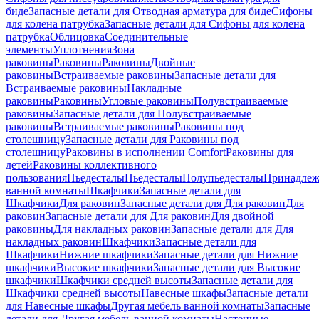
биде
Запасные детали для Отводная арматура для биде
Сифоны
для колена патрубка
Запасные детали для Сифоны для колена
патрубка
Облицовка
Соединительные
элементы
Уплотнения
Зона
раковины
Раковины
Раковины
Двойные
раковины
Встраиваемые раковины
Запасные детали для
Встраиваемые раковины
Накладные
раковины
Раковины
Угловые раковины
Полувстраиваемые
раковины
Запасные детали для Полувстраиваемые
раковины
Встраиваемые раковины
Раковины под
столешницу
Запасные детали для Раковины под
столешницу
Раковины в исполнении Comfort
Pаковины для
детей
Раковины коллективного
пользования
Пьедесталы
Пьедесталы
Полупьедесталы
Принадлеж
ванной комнаты
Шкафчики
Запасные детали для
Шкафчики
Для раковин
Запасные детали для Для раковин
Для
раковин
Запасные детали для Для раковин
Для двойной
раковины
Для накладных pаковин
Запасные детали для Для
накладных pаковин
Шкафчики
Запасные детали для
Шкафчики
Нижние шкафчики
Запасные детали для Нижние
шкафчики
Высокие шкафчики
Запасные детали для Высокие
шкафчики
Шкафчики средней высоты
Запасные детали для
Шкафчики средней высоты
Навесные шкафы
Запасные детали
для Навесные шкафы
Другая мебель ванной комнаты
Запасные
детали для Другая мебель ванной комнаты
Настенные