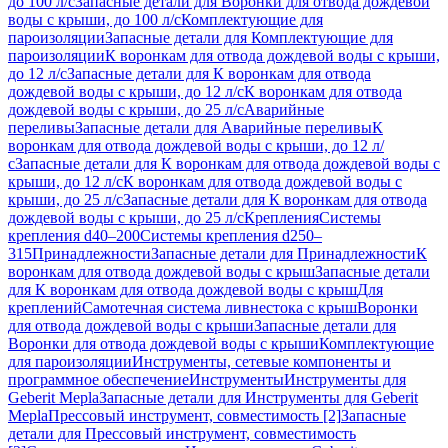
до 100 л/с
Запасные детали для Воронки для отвода дождевой
воды с крыши, до 100 л/с
Комплектующие для
пароизоляции
Запасные детали для Комплектующие для
пароизоляции
К воронкам для отвода дождевой воды с крыши,
до 12 л/с
Запасные детали для К воронкам для отвода
дождевой воды с крыши, до 12 л/с
К воронкам для отвода
дождевой воды с крыши, до 25 л/с
Аварийные
переливы
Запасные детали для Аварийные переливы
К
воронкам для отвода дождевой воды с крыши, до 12 л/
с
Запасные детали для К воронкам для отвода дождевой воды с
крыши, до 12 л/с
К воронкам для отвода дождевой воды с
крыши, до 25 л/с
Запасные детали для К воронкам для отвода
дождевой воды с крыши, до 25 л/с
Крепления
Системы
крепления d40–200
Системы крепления d250–
315
Принадлежности
Запасные детали для Принадлежности
К
воронкам для отвода дождевой воды с крыш
Запасные детали
для К воронкам для отвода дождевой воды с крыш
Для
креплений
Самотечная система ливнестока с крыш
Воронки
для отвода дождевой воды с крыши
Запасные детали для
Воронки для отвода дождевой воды с крыши
Комплектующие
для пароизоляции
Инструменты, сетевые компоненты и
программное обеспечение
Инструменты
Инструменты для
Geberit Mepla
Запасные детали для Инструменты для Geberit
Mepla
Прессовый инструмент, совместимость [2]
Запасные
детали для Прессовый инструмент, совместимость