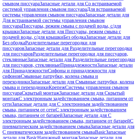
смывом писсуара
Запасные детали для Со встраиваемой
системой управления смывом писсуара
Для встраиваемой
системы управления смывом писсуара
Запасные детали для
Для встраиваемой системы управления смывом
писсуара
Писсуары, режим смыва с подачей воды, с/для
крышки
Запасные детали для Писсуары, режим смыва с
подачей воды, с/для крышки
Без ободка
Запасные детали для
Без ободка
Разделительные перегородки для
писсуаров
Запасные детали для Разделительные перегородки
для писсуаров
Разделительные перегородки для писсуаров,
стеклянные
Запасные детали для Разделительные перегородки
для писсуаров, стеклянные
Принадлежности
Запасные детали
для Принадлежности
Сифоны и принадлежности для
сифонов
Смывные патрубки, колена смыва и
переходники
Запасные детали для Смывные патрубки, колена
смыва и переходники
Крепеж
Системы управления смывом
писсуара
Скрытый монтаж
Запасные детали для Скрытый
монтаж
С электронным задействованием смыва, питанием от
сети
Запасные детали для С электронным задействованием
смыва, питанием от сети
С электронным задействованием
смыва, питанием от батарей
Запасные детали для С
электронным задействованием смыва, питанием от батарей
С
пневматическим задействованием смыва
Запасные детали для
С пневматическим задействованием смыва
Basic
Запасные
детали для Basic
Наружный монтаж
Запасные детали для