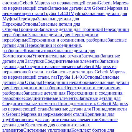
системы
Geberit Mapress из нержавеющей стали
Geberit Mapress
из нержавеющей стали
Запасные детали для Geberit Mapress из
нержавеющей стали
Трубы 1.4401
Муфты
Запасные детали для
Муфты
Переходы
Запасные детали для
Переходы
Отводы
Запасные детали для
Отводы
Тройники
Запасные детали для Тройники
Переходники
неразборные
Запасные детали для Переходники
неразборные
Переходники и соединения, разборные
Запасные
детали для Переходники и соединения,
разборные
Компенсаторы
Запасные детали для
Компенсаторы
Уплотнительные втулки
Заглушки
Запасные
детали для Заглушки
Соединительные элементы
Запасные
детали для Соединительные элементы
Geberit Mapress из
нержавеющей стали, газ
Запасные детали для Geberit Mapress
из нержавеющей стали, газ
Трубы 1.4401
Отводы
Запасные
детали для Отводы
Переходники неразборные
Запасные детали
для Переходники неразборные
Переходники и соединения,
разборные
Запасные детали для Переходники и соединения,
разборные
Соединительные элементы
Запасные детали для
Соединительные элементы
Принадлежности к Geberit Mapress
из нержавеющей стали
Запасные детали для Принадлежности
к Geberit Mapress из нержавеющей стали
Крепления для
труб
Крепления для соединительных элементов
Запасные
детали для Крепления для соединительных
элементов
Системные уплотнения
Комплект болтов для