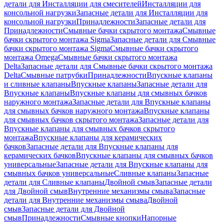
детали для Инсталляции для смесителей
Инсталляции для
консольной нагрузки
Запасные детали для Инсталляции для
консольной нагрузки
Принадлежности
Запасные детали для
Принадлежности
Смывные бачки скрытого монтажа
Смывные
бачки скрытого монтажа Sigma
Запасные детали для Смывные
бачки скрытого монтажа Sigma
Смывные бачки скрытого
монтажа Omega
Смывные бачки скрытого монтажа
Delta
Запасные детали для Смывные бачки скрытого монтажа
Delta
Смывные патрубки
Принадлежности
Впускные клапаны
и сливные клапаны
Впускные клапаны
Запасные детали для
Впускные клапаны
Впускные клапаны для смывных бачков
наружного монтажа
Запасные детали для Впускные клапаны
для смывных бачков наружного монтажа
Впускные клапаны
для смывных бачков скрытого монтажа
Запасные детали для
Впускные клапаны для смывных бачков скрытого
монтажа
Впускные клапаны для керамических
бачков
Запасные детали для Впускные клапаны для
керамических бачков
Впускные клапаны для смывных бачков
универсальные
Запасные детали для Впускные клапаны для
смывных бачков универсальные
Сливные клапаны
Запасные
детали для Сливные клапаны
Двойной смыв
Запасные детали
для Двойной смыв
Внутренние механизмы смыва
Запасные
детали для Внутренние механизмы смыва
Двойной
смыв
Запасные детали для Двойной
смыв
Принадлежности
Смывные кнопки
Напорные