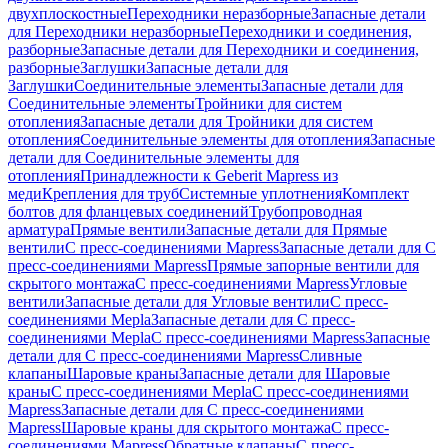
двухплоскостные
Переходники неразборные
Запасные детали
для Переходники неразборные
Переходники и соединения,
разборные
Запасные детали для Переходники и соединения,
разборные
Заглушки
Запасные детали для
Заглушки
Соединительные элементы
Запасные детали для
Соединительные элементы
Тройники для систем
отопления
Запасные детали для Тройники для систем
отопления
Соединительные элементы для отопления
Запасные
детали для Соединительные элементы для
отопления
Принадлежности к Geberit Mapress из
меди
Крепления для труб
Системные уплотнения
Комплект
болтов для фланцевых соединений
Трубопроводная
арматура
Прямые вентили
Запасные детали для Прямые
вентили
С пресс-соединениями Mapress
Запасные детали для С
пресс-соединениями Mapress
Прямые запорные вентили для
скрытого монтажа
С пресс-соединениями Mapress
Угловые
вентили
Запасные детали для Угловые вентили
С пресс-
соединениями Mepla
Запасные детали для С пресс-
соединениями Mepla
С пресс-соединениями Mapress
Запасные
детали для С пресс-соединениями Mapress
Сливные
клапаны
Шаровые краны
Запасные детали для Шаровые
краны
С пресс-соединениями Mepla
С пресс-соединениями
Mapress
Запасные детали для С пресс-соединениями
Mapress
Шаровые краны для скрытого монтажа
С пресс-
соединениями Mapress
Обратные клапаны
С пресс-