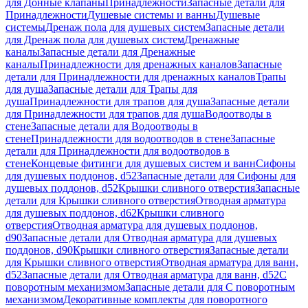
для Донные клапаны
Принадлежности
Запасные детали для
Принадлежности
Душевые системы и ванны
Душевые
системы
Дренаж пола для душевых систем
Запасные детали
для Дренаж пола для душевых систем
Дренажные
каналы
Запасные детали для Дренажные
каналы
Принадлежности для дренажных каналов
Запасные
детали для Принадлежности для дренажных каналов
Трапы
для душа
Запасные детали для Трапы для
душа
Принадлежности для трапов для душа
Запасные детали
для Принадлежности для трапов для душа
Водоотводы в
стене
Запасные детали для Водоотводы в
стене
Принадлежности для водоотводов в стене
Запасные
детали для Принадлежности для водоотводов в
стене
Концевые фитинги для душевых систем и ванн
Сифоны
для душевых поддонов, d52
Запасные детали для Сифоны для
душевых поддонов, d52
Крышки сливного отверстия
Запасные
детали для Крышки сливного отверстия
Отводная арматура
для душевых поддонов, d62
Крышки сливного
отверстия
Отводная арматура для душевых поддонов,
d90
Запасные детали для Отводная арматура для душевых
поддонов, d90
Крышки сливного отверстия
Запасные детали
для Крышки сливного отверстия
Отводная арматура для ванн,
d52
Запасные детали для Отводная арматура для ванн, d52
С
поворотным механизмом
Запасные детали для С поворотным
механизмом
Декоративные комплекты для поворотного