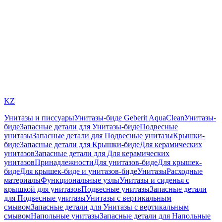
KZ
Унитазы и писсуары
Унитазы-биде Geberit AquaClean
Унитазы-
биде
Запасные детали для Унитазы-биде
Подвесные
унитазы
Запасные детали для Подвесные унитазы
Крышки-
биде
Запасные детали для Крышки-биде
Для керамических
унитазов
Запасные детали для Для керамических
унитазов
Принадлежности
Для унитазов-биде
Для крышек-
биде
Для крышек-биде и унитазов-биде
Унитазы
Расходные
материалы
Функциональные узлы
Унитазы и сиденья с
крышкой для унитазов
Подвесные унитазы
Запасные детали
для Подвесные унитазы
Унитазы с вертикальным
смывом
Запасные детали для Унитазы с вертикальным
смывом
Напольные унитазы
Запасные детали для Напольные