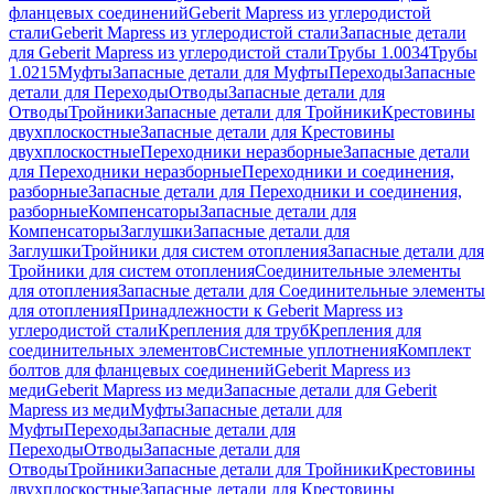
фланцевых соединений
Geberit Mapress из углеродистой
стали
Geberit Mapress из углеродистой стали
Запасные детали
для Geberit Mapress из углеродистой стали
Трубы 1.0034
Трубы
1.0215
Муфты
Запасные детали для Муфты
Переходы
Запасные
детали для Переходы
Отводы
Запасные детали для
Отводы
Тройники
Запасные детали для Тройники
Крестовины
двухплоскостные
Запасные детали для Крестовины
двухплоскостные
Переходники неразборные
Запасные детали
для Переходники неразборные
Переходники и соединения,
разборные
Запасные детали для Переходники и соединения,
разборные
Компенсаторы
Запасные детали для
Компенсаторы
Заглушки
Запасные детали для
Заглушки
Тройники для систем отопления
Запасные детали для
Тройники для систем отопления
Соединительные элементы
для отопления
Запасные детали для Соединительные элементы
для отопления
Принадлежности к Geberit Mapress из
углеродистой стали
Крепления для труб
Крепления для
соединительных элементов
Системные уплотнения
Комплект
болтов для фланцевых соединений
Geberit Mapress из
меди
Geberit Mapress из меди
Запасные детали для Geberit
Mapress из меди
Муфты
Запасные детали для
Муфты
Переходы
Запасные детали для
Переходы
Отводы
Запасные детали для
Отводы
Тройники
Запасные детали для Тройники
Крестовины
двухплоскостные
Запасные детали для Крестовины