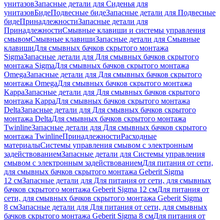
унитазов
Запасные детали для Сиденья для
унитазов
Биде
Подвесные биде
Запасные детали для Подвесные
биде
Принадлежности
Запасные детали для
Принадлежности
Смывные клавиши и системы управления
смывом
Смывные клавиши
Запасные детали для Смывные
клавиши
Для смывных бачков скрытого монтажа
Sigma
Запасные детали для Для смывных бачков скрытого
монтажа Sigma
Для смывных бачков скрытого монтажа
Omega
Запасные детали для Для смывных бачков скрытого
монтажа Omega
Для смывных бачков скрытого монтажа
Kappa
Запасные детали для Для смывных бачков скрытого
монтажа Kappa
Для смывных бачков скрытого монтажа
Delta
Запасные детали для Для смывных бачков скрытого
монтажа Delta
Для смывных бачков скрытого монтажа
Twinline
Запасные детали для Для смывных бачков скрытого
монтажа Twinline
Принадлежности
Расходные
материалы
Системы управления смывом с электронным
задействованием
Запасные детали для Системы управления
смывом с электронным задействованием
Для питания от сети,
для смывных бачков скрытого монтажа Geberit Sigma
12 см
Запасные детали для Для питания от сети, для смывных
бачков скрытого монтажа Geberit Sigma 12 см
Для питания от
сети, для смывных бачков скрытого монтажа Geberit Sigma
8 см
Запасные детали для Для питания от сети, для смывных
бачков скрытого монтажа Geberit Sigma 8 см
Для питания от