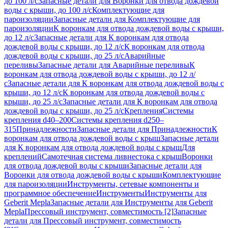
до 100 л/с
Запасные детали для Воронки для отвода дождевой
воды с крыши, до 100 л/с
Комплектующие для
пароизоляции
Запасные детали для Комплектующие для
пароизоляции
К воронкам для отвода дождевой воды с крыши,
до 12 л/с
Запасные детали для К воронкам для отвода
дождевой воды с крыши, до 12 л/с
К воронкам для отвода
дождевой воды с крыши, до 25 л/с
Аварийные
переливы
Запасные детали для Аварийные переливы
К
воронкам для отвода дождевой воды с крыши, до 12 л/
с
Запасные детали для К воронкам для отвода дождевой воды с
крыши, до 12 л/с
К воронкам для отвода дождевой воды с
крыши, до 25 л/с
Запасные детали для К воронкам для отвода
дождевой воды с крыши, до 25 л/с
Крепления
Системы
крепления d40–200
Системы крепления d250–
315
Принадлежности
Запасные детали для Принадлежности
К
воронкам для отвода дождевой воды с крыш
Запасные детали
для К воронкам для отвода дождевой воды с крыш
Для
креплений
Самотечная система ливнестока с крыш
Воронки
для отвода дождевой воды с крыши
Запасные детали для
Воронки для отвода дождевой воды с крыши
Комплектующие
для пароизоляции
Инструменты, сетевые компоненты и
программное обеспечение
Инструменты
Инструменты для
Geberit Mepla
Запасные детали для Инструменты для Geberit
Mepla
Прессовый инструмент, совместимость [2]
Запасные
детали для Прессовый инструмент, совместимость