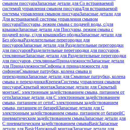
смывом писсуара
Запасные детали для Со встраиваемой
системой управления смывом писсуара
Для встраиваемой
системы управления смывом писсуара
Запасные детали для
Для встраиваемой системы управления смывом
писсуара
Писсуары, режим смыва с подачей воды, с/для
крышки
Запасные детали для Писсуары, режим смыва с
подачей воды, с/для крышки
Без ободка
Запасные детали для
Без ободка
Разделительные перегородки для
писсуаров
Запасные детали для Разделительные перегородки
для писсуаров
Разделительные перегородки для писсуаров,
стеклянные
Запасные детали для Разделительные перегородки
для писсуаров, стеклянные
Принадлежности
Запасные детали
для Принадлежности
Сифоны и принадлежности для
сифонов
Смывные патрубки, колена смыва и
переходники
Запасные детали для Смывные патрубки, колена
смыва и переходники
Крепеж
Системы управления смывом
писсуара
Скрытый монтаж
Запасные детали для Скрытый
монтаж
С электронным задействованием смыва, питанием от
сети
Запасные детали для С электронным задействованием
смыва, питанием от сети
С электронным задействованием
смыва, питанием от батарей
Запасные детали для С
электронным задействованием смыва, питанием от батарей
С
пневматическим задействованием смыва
Запасные детали для
С пневматическим задействованием смыва
Basic
Запасные
детали для Basic
Наружный монтаж
Запасные детали для