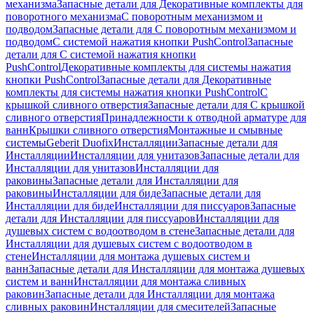
механизма
Запасные детали для Декоративные комплекты для
поворотного механизма
С поворотным механизмом и
подводом
Запасные детали для С поворотным механизмом и
подводом
С системой нажатия кнопки PushControl
Запасные
детали для С системой нажатия кнопки
PushControl
Декоративные комплекты для системы нажатия
кнопки PushControl
Запасные детали для Декоративные
комплекты для системы нажатия кнопки PushControl
С
крышкой сливного отверстия
Запасные детали для С крышкой
сливного отверстия
Принадлежности к отводной арматуре для
ванн
Крышки сливного отверстия
Монтажные и смывные
системы
Geberit Duofix
Инсталляции
Запасные детали для
Инсталляции
Инсталляции для унитазов
Запасные детали для
Инсталляции для унитазов
Инсталляции для
раковины
Запасные детали для Инсталляции для
раковины
Инсталляции для биде
Запасные детали для
Инсталляции для биде
Инсталляции для писсуаров
Запасные
детали для Инсталляции для писсуаров
Инсталляции для
душевых систем с водоотводом в стене
Запасные детали для
Инсталляции для душевых систем с водоотводом в
стене
Инсталляции для монтажа душевых систем и
ванн
Запасные детали для Инсталляции для монтажа душевых
систем и ванн
Инсталляции для монтажа сливных
раковин
Запасные детали для Инсталляции для монтажа
сливных раковин
Инсталляции для смесителей
Запасные