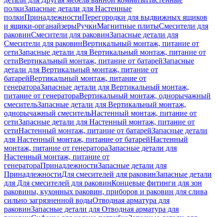
полки
Запасные детали для Настенные
полки
Принадлежности
Перегородки для выдвижных ящиков
и ящики-органайзеры
Ручки
Магнитные плиты
Смесители для
раковин
Смесители для раковин
Запасные детали для
Смесители для раковин
Вертикальный монтаж, питание от
сети
Запасные детали для Вертикальный монтаж, питание от
сети
Вертикальный монтаж, питание от батарей
Запасные
детали для Вертикальный монтаж, питание от
батарей
Вертикальный монтаж, питание от
генератора
Запасные детали для Вертикальный монтаж,
питание от генератора
Вертикальный монтаж, однорычажный
смеситель
Запасные детали для Вертикальный монтаж,
однорычажный смеситель
Настенный монтаж, питание от
сети
Запасные детали для Настенный монтаж, питание от
сети
Настенный монтаж, питание от батарей
Запасные детали
для Настенный монтаж, питание от батарей
Настенный
монтаж, питание от генератора
Запасные детали для
Настенный монтаж, питание от
генератора
Принадлежности
Запасные детали для
Принадлежности
Для смесителей для раковин
Запасные детали
для Для смесителей для раковин
Концевые фитинги для зон
раковины, кухонных раковин, приборов и раковин для слива
сильно загрязненной воды
Отводная арматура для
раковин
Запасные детали для Отводная арматура для