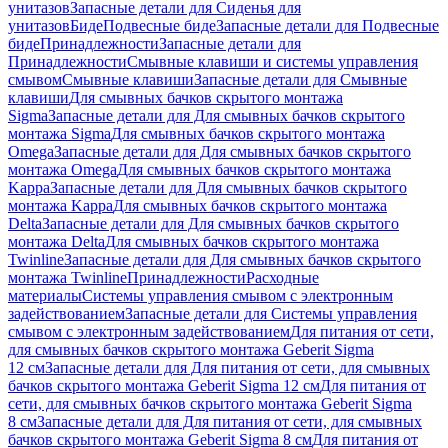
унитазов
Запасные детали для Сиденья для
унитазов
Биде
Подвесные биде
Запасные детали для Подвесные
биде
Принадлежности
Запасные детали для
Принадлежности
Смывные клавиши и системы управления
смывом
Смывные клавиши
Запасные детали для Смывные
клавиши
Для смывных бачков скрытого монтажа
Sigma
Запасные детали для Для смывных бачков скрытого
монтажа Sigma
Для смывных бачков скрытого монтажа
Omega
Запасные детали для Для смывных бачков скрытого
монтажа Omega
Для смывных бачков скрытого монтажа
Kappa
Запасные детали для Для смывных бачков скрытого
монтажа Kappa
Для смывных бачков скрытого монтажа
Delta
Запасные детали для Для смывных бачков скрытого
монтажа Delta
Для смывных бачков скрытого монтажа
Twinline
Запасные детали для Для смывных бачков скрытого
монтажа Twinline
Принадлежности
Расходные
материалы
Системы управления смывом с электронным
задействованием
Запасные детали для Системы управления
смывом с электронным задействованием
Для питания от сети,
для смывных бачков скрытого монтажа Geberit Sigma
12 см
Запасные детали для Для питания от сети, для смывных
бачков скрытого монтажа Geberit Sigma 12 см
Для питания от
сети, для смывных бачков скрытого монтажа Geberit Sigma
8 см
Запасные детали для Для питания от сети, для смывных
бачков скрытого монтажа Geberit Sigma 8 см
Для питания от