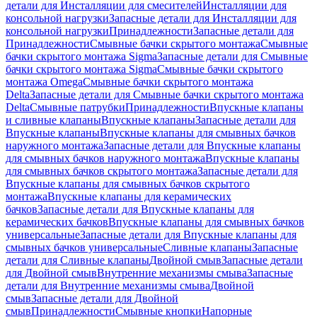
детали для Инсталляции для смесителей
Инсталляции для
консольной нагрузки
Запасные детали для Инсталляции для
консольной нагрузки
Принадлежности
Запасные детали для
Принадлежности
Смывные бачки скрытого монтажа
Смывные
бачки скрытого монтажа Sigma
Запасные детали для Смывные
бачки скрытого монтажа Sigma
Смывные бачки скрытого
монтажа Omega
Смывные бачки скрытого монтажа
Delta
Запасные детали для Смывные бачки скрытого монтажа
Delta
Смывные патрубки
Принадлежности
Впускные клапаны
и сливные клапаны
Впускные клапаны
Запасные детали для
Впускные клапаны
Впускные клапаны для смывных бачков
наружного монтажа
Запасные детали для Впускные клапаны
для смывных бачков наружного монтажа
Впускные клапаны
для смывных бачков скрытого монтажа
Запасные детали для
Впускные клапаны для смывных бачков скрытого
монтажа
Впускные клапаны для керамических
бачков
Запасные детали для Впускные клапаны для
керамических бачков
Впускные клапаны для смывных бачков
универсальные
Запасные детали для Впускные клапаны для
смывных бачков универсальные
Сливные клапаны
Запасные
детали для Сливные клапаны
Двойной смыв
Запасные детали
для Двойной смыв
Внутренние механизмы смыва
Запасные
детали для Внутренние механизмы смыва
Двойной
смыв
Запасные детали для Двойной
смыв
Принадлежности
Смывные кнопки
Напорные