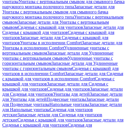
унитазы
Унитазы с вертикальным смывом для смывного бачка
наружного монтажа полочного типа
Запасные детали для
Унитазы с вертикальным смывом для смывного бачка
наружного монтажа полочного типа
Унитазы с вертикальным
смывом
Запасные детали для Унитазы с вертикальным
смывом
Сиденья с крышкой для унитазов
Запасные детали для
Сиденья с крышкой для унитазов
Сиденья с крышкой для
унитазов
Запасные детали для Сиденья с крышкой для
унитазов
Унитазы в исполнении Comfort
Запасные детали для
Унитазы в исполнении Comfort
Удлиненные унитазы с
вертикальным смывом
Запасные детали для Удлиненные
унитазы с вертикальным смывом
Удлиненные унитазы с
горизонтальным смывом
Запасные детали для Удлиненные
унитазы с горизонтальным смывом
Сиденья с крышкой для
унитазов в исполнении Comfort
Запасные детали для Сиденья
с крышкой для унитазов в исполнении Comfort
Сиденья с
крышкой для унитазов
Запасные детали для Сиденья с
крышкой для унитазов
Сиденья для унитазов
Запасные детали
для Сиденья для унитазов
Унитазы для детей
Запасные детали
для Унитазы для детей
Подвесные унитазы
Запасные детали
для Подвесные унитазы
Напольные унитазы
Запасные детали
для Напольные унитазы
Сиденья для унитазов
детские
Запасные детали для Сиденья для унитазов
детские
Сиденья с крышкой для унитазов
Запасные детали для
Сиденья с крышкой для унитазов
Сиденья для