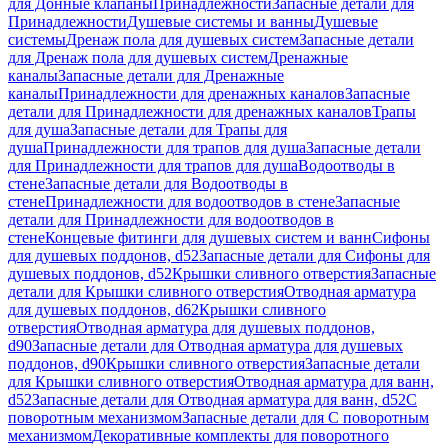
для Донные клапаны
Принадлежности
Запасные детали для
Принадлежности
Душевые системы и ванны
Душевые
системы
Дренаж пола для душевых систем
Запасные детали
для Дренаж пола для душевых систем
Дренажные
каналы
Запасные детали для Дренажные
каналы
Принадлежности для дренажных каналов
Запасные
детали для Принадлежности для дренажных каналов
Трапы
для душа
Запасные детали для Трапы для
душа
Принадлежности для трапов для душа
Запасные детали
для Принадлежности для трапов для душа
Водоотводы в
стене
Запасные детали для Водоотводы в
стене
Принадлежности для водоотводов в стене
Запасные
детали для Принадлежности для водоотводов в
стене
Концевые фитинги для душевых систем и ванн
Сифоны
для душевых поддонов, d52
Запасные детали для Сифоны для
душевых поддонов, d52
Крышки сливного отверстия
Запасные
детали для Крышки сливного отверстия
Отводная арматура
для душевых поддонов, d62
Крышки сливного
отверстия
Отводная арматура для душевых поддонов,
d90
Запасные детали для Отводная арматура для душевых
поддонов, d90
Крышки сливного отверстия
Запасные детали
для Крышки сливного отверстия
Отводная арматура для ванн,
d52
Запасные детали для Отводная арматура для ванн, d52
С
поворотным механизмом
Запасные детали для С поворотным
механизмом
Декоративные комплекты для поворотного