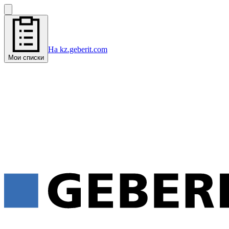
На kz.geberit.com
Мои списки