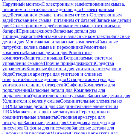
Наружный монтаж
С электронным задействованием смыва,
питанием от сети
Запасные детали для С электронным
задействованием смыва, питанием от сети
С электронным
задействованием смыва, питанием от батарей
Запасные детали
для С электронным задействованием смыва, питанием от
батарей
Принадлежности
Запасные детали для
Принадлежности
Монтажные и запасные комплекты
Запасные
детали для Монтажные и запасные комплекты
Смывные
патрубки, колена смыва и переходники
Ремонтные
комплекты
Запасные детали для Ремонтные
комплекты
Защитные крышки
Встраиваемые системы
управления смывом
Прочие принадлежности
Средства
управления
Концевые фитинги для унитазов, писсуаров и
биде
Отводная арматура для унитазов и сливных
отверстий
Запасные детали для Отводная арматура для
унитазов и сливных отверстий
Сифоны
Комплекты для
подключения
Запасные детали для Комплекты для
подключения
Удлинители к колену смыва
Запасные детали для
Удлинители к колену смыва
Соединительные элементы из
ПВХ
Запасные детали для Соединительные элементы из
ПВХ
Манжеты и защитные заглушки
Переходники и
соединительные элементы
Отводная арматура для
писсуаров
Запасные детали для Отводная арматура для
писсуаров
Cифоны для писсуаров
Запасные детали для
Cифоны для писсуаров
Манжеты
Отводная арматура для