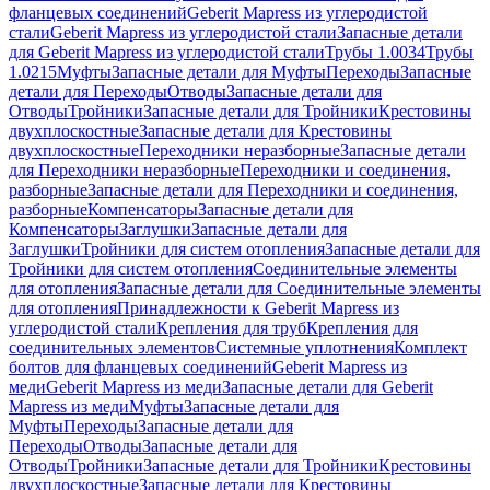
фланцевых соединений
Geberit Mapress из углеродистой
стали
Geberit Mapress из углеродистой стали
Запасные детали
для Geberit Mapress из углеродистой стали
Трубы 1.0034
Трубы
1.0215
Муфты
Запасные детали для Муфты
Переходы
Запасные
детали для Переходы
Отводы
Запасные детали для
Отводы
Тройники
Запасные детали для Тройники
Крестовины
двухплоскостные
Запасные детали для Крестовины
двухплоскостные
Переходники неразборные
Запасные детали
для Переходники неразборные
Переходники и соединения,
разборные
Запасные детали для Переходники и соединения,
разборные
Компенсаторы
Запасные детали для
Компенсаторы
Заглушки
Запасные детали для
Заглушки
Тройники для систем отопления
Запасные детали для
Тройники для систем отопления
Соединительные элементы
для отопления
Запасные детали для Соединительные элементы
для отопления
Принадлежности к Geberit Mapress из
углеродистой стали
Крепления для труб
Крепления для
соединительных элементов
Системные уплотнения
Комплект
болтов для фланцевых соединений
Geberit Mapress из
меди
Geberit Mapress из меди
Запасные детали для Geberit
Mapress из меди
Муфты
Запасные детали для
Муфты
Переходы
Запасные детали для
Переходы
Отводы
Запасные детали для
Отводы
Тройники
Запасные детали для Тройники
Крестовины
двухплоскостные
Запасные детали для Крестовины