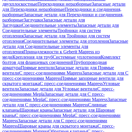
двухплоскостные
Переходники неразборные
Запасные детали
для Переходники неразборные
Переходники и соединения,
разборные
Запасные детали для Переходники и соединения,
разборные
Заглушки
Запасные детали для
Заглушки
Соединительные элементы
Запасные детали для
Соединительные элементы
Тройники для систем
отопления
Запасные детали для Тройники для систем
отопления
Соединительные элементы для отопления
Запасные
детали для Соединительные элементы для
отопления
Принадлежности к Geberit Mapress из
меди
Крепления для труб
Системные уплотнения
Комплект
болтов для фланцевых соединений
Трубопроводная
арматура
Прямые вентили
Запасные детали для Прямые
вентили
С пресс-соединениями Mapress
Запасные детали для С
пресс-соединениями Mapress
Прямые запорные вентили для
скрытого монтажа
С пресс-соединениями Mapress
Угловые
вентили
Запасные детали для Угловые вентили
С пресс-
соединениями Mepla
Запасные детали для С пресс-
соединениями Mepla
С пресс-соединениями Mapress
Запасные
детали для С пресс-соединениями Mapress
Сливные
клапаны
Шаровые краны
Запасные детали для Шаровые
краны
С пресс-соединениями Mepla
С пресс-соединениями
Mapress
Запасные детали для С пресс-соединениями
Mapress
Шаровые краны для скрытого монтажа
С пресс-
соединениями Mapress
Обратные клапаны
С пресс-