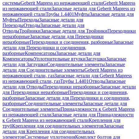
системы
Geberit Mapress из нержавеющей стали
Geberit Mapress
из нержавеющей стали
Запасные детали для Geberit Mapress из
нержавеющей стали
Трубы 1.4401
Муфты
Запасные детали для
Муфты
Переходы
Запасные детали для
Переходы
Отводы
Запасные детали для
Отводы
Тройники
Запасные детали для Тройники
Переходники
неразборные
Запасные детали для Переходники
неразборные
Переходники и соединения, разборные
Запасные
детали для Переходники и соединения,
разборные
Компенсаторы
Запасные детали для
Компенсаторы
Уплотнительные втулки
Заглушки
Запасные
детали для Заглушки
Соединительные элементы
Запасные
детали для Соединительные элементы
Geberit Mapress из
нержавеющей стали, газ
Запасные детали для Geberit Mapress
из нержавеющей стали, газ
Трубы 1.4401
Отводы
Запасные
детали для Отводы
Переходники неразборные
Запасные детали
для Переходники неразборные
Переходники и соединения,
разборные
Запасные детали для Переходники и соединения,
разборные
Соединительные элементы
Запасные детали для
Соединительные элементы
Принадлежности к Geberit Mapress
из нержавеющей стали
Запасные детали для Принадлежности
к Geberit Mapress из нержавеющей стали
Крепления для
труб
Крепления для соединительных элементов
Запасные
детали для Крепления для соединительных
элементов
Системные уплотнения
Комплект болтов для