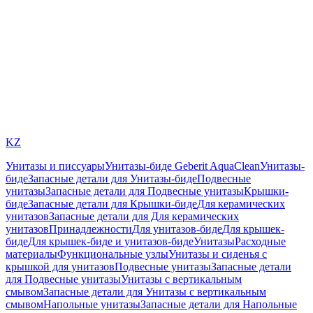
KZ
Унитазы и писсуары
Унитазы-биде Geberit AquaClean
Унитазы-
биде
Запасные детали для Унитазы-биде
Подвесные
унитазы
Запасные детали для Подвесные унитазы
Крышки-
биде
Запасные детали для Крышки-биде
Для керамических
унитазов
Запасные детали для Для керамических
унитазов
Принадлежности
Для унитазов-биде
Для крышек-
биде
Для крышек-биде и унитазов-биде
Унитазы
Расходные
материалы
Функциональные узлы
Унитазы и сиденья с
крышкой для унитазов
Подвесные унитазы
Запасные детали
для Подвесные унитазы
Унитазы с вертикальным
смывом
Запасные детали для Унитазы с вертикальным
смывом
Напольные унитазы
Запасные детали для Напольные