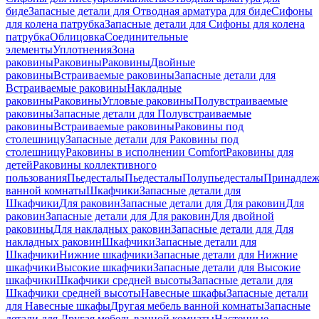
биде
Запасные детали для Отводная арматура для биде
Сифоны
для колена патрубка
Запасные детали для Сифоны для колена
патрубка
Облицовка
Соединительные
элементы
Уплотнения
Зона
раковины
Раковины
Раковины
Двойные
раковины
Встраиваемые раковины
Запасные детали для
Встраиваемые раковины
Накладные
раковины
Раковины
Угловые раковины
Полувстраиваемые
раковины
Запасные детали для Полувстраиваемые
раковины
Встраиваемые раковины
Раковины под
столешницу
Запасные детали для Раковины под
столешницу
Раковины в исполнении Comfort
Pаковины для
детей
Раковины коллективного
пользования
Пьедесталы
Пьедесталы
Полупьедесталы
Принадлеж
ванной комнаты
Шкафчики
Запасные детали для
Шкафчики
Для раковин
Запасные детали для Для раковин
Для
раковин
Запасные детали для Для раковин
Для двойной
раковины
Для накладных pаковин
Запасные детали для Для
накладных pаковин
Шкафчики
Запасные детали для
Шкафчики
Нижние шкафчики
Запасные детали для Нижние
шкафчики
Высокие шкафчики
Запасные детали для Высокие
шкафчики
Шкафчики средней высоты
Запасные детали для
Шкафчики средней высоты
Навесные шкафы
Запасные детали
для Навесные шкафы
Другая мебель ванной комнаты
Запасные
детали для Другая мебель ванной комнаты
Настенные