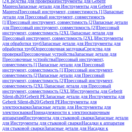
[2]
Средства для проверки
Инструменты для Geberit
Mapress
Запасные детали для Инструменты для Geberit
Mapress
Прессовый инструмент, совместимость [1]
Запасные
детали для Прессовый инструмент, совместимость
[1]
Прессовый инструмент, совместимость [2]
Запасные детали
для Прессовый инструмент, совместимость [2]
Прессовый
инструмент, совместимость [2XL]
Запасные детали для
Прессовый инструмент, совместимость [2XL]
Инструменты
для обработки труб
Запасные детали для Инструменты для
обработки труб
Опрессовочная заглушка
Средства для
проверки
Прессовочные устройства
Запасные детали для
Прессовочные устройства
Прессовый инструмент,
совместимость [1]
Запасные детали для Прессовый
инструмент, совместимость [1]
Прессовый инструмент,
совместимость [2]
Запасные детали для Прессовый
инструмент, совместимость [2]
Прессовый инструмент,
совместимость [2XL]
Запасные детали для Прессовый
инструмент, совместимость [2XL]
Инструменты для Geberit
Silent-db20/Geberit PE
Запасные детали для Инструменты для
Geberit Silent-db20/Geberit PE
Инструменты для
электросварки
Запасные детали для Инструменты для
электросварки
Принадлежности к электросварочным
аппаратам
Инструменты для стыковой сварки
Запасные детали
для Инструменты для стыковой сварки
Насадки к аппаратам
для стыковой сварки
Запасные детали для Насадки к