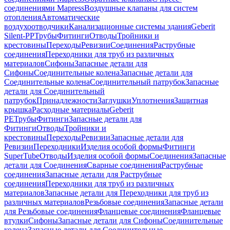
соединениями Mapress
Воздушные клапаны для систем
отопления
Автоматические
воздухоотводчики
Канализационные системы здания
Geberit
Silent-PP
Трубы
Фитинги
Отводы
Тройники и
крестовины
Переходы
Ревизии
Соединения
Раструбные
соединения
Переходники для труб из различных
материалов
Сифоны
Запасные детали для
Сифоны
Соединительные колена
Запасные детали для
Соединительные колена
Соединительный патрубок
Запасные
детали для Соединительный
патрубок
Принадлежности
Заглушки
Уплотнения
Защитная
крышка
Расходные материалы
Geberit
PE
Трубы
Фитинги
Запасные детали для
Фитинги
Отводы
Тройники и
крестовины
Переходы
Ревизии
Запасные детали для
Ревизии
Переходники
Изделия особой формы
Фитинги
SuperTube
Отводы
Изделия особой формы
Соединения
Запасные
детали для Соединения
Сварные соединения
Раструбные
соединения
Запасные детали для Раструбные
соединения
Переходники для труб из различных
материалов
Запасные детали для Переходники для труб из
различных материалов
Резьбовые соединения
Запасные детали
для Резьбовые соединения
Фланцевые соединения
Фланцевые
втулки
Сифоны
Запасные детали для Сифоны
Соединительные
колена
Запасные детали для Соединительные