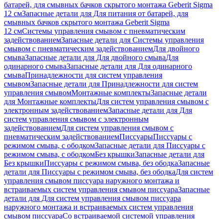
батарей, для смывных бачков скрытого монтажа Geberit Sigma
12 см
Запасные детали для Для питания от батарей, для
смывных бачков скрытого монтажа Geberit Sigma
12 см
Системы управления смывом с пневматическим
задействованием
Запасные детали для Системы управления
смывом с пневматическим задействованием
Для двойного
смыва
Запасные детали для Для двойного смыва
Для
одинарного смыва
Запасные детали для Для одинарного
смыва
Принадлежности для систем управления
смывом
Запасные детали для Принадлежности для систем
управления смывом
Монтажные комплекты
Запасные детали
для Монтажные комплекты
Для систем управления смывом с
электронным задействованием
Запасные детали для Для
систем управления смывом с электронным
задействованием
Для систем управления смывом с
пневматическим задействованием
Писсуары
Писсуары с
режимом смыва, с ободком
Запасные детали для Писсуары с
режимом смыва, с ободком
Без крышки
Запасные детали для
Без крышки
Писсуары с режимом смыва, без ободка
Запасные
детали для Писсуары с режимом смыва, без ободка
Для систем
управления смывом писсуара наружного монтажа и
встраиваемых систем управления смывом писсуара
Запасные
детали для Для систем управления смывом писсуара
наружного монтажа и встраиваемых систем управления
смывом писсуара
Со встраиваемой системой управления