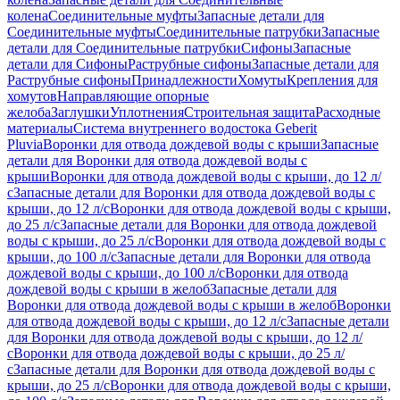
колена
Соединительные муфты
Запасные детали для
Соединительные муфты
Соединительные патрубки
Запасные
детали для Соединительные патрубки
Сифоны
Запасные
детали для Сифоны
Раструбные сифоны
Запасные детали для
Раструбные сифоны
Принадлежности
Хомуты
Крепления для
хомутов
Направляющие опорные
желоба
Заглушки
Уплотнения
Строительная защита
Расходные
материалы
Система внутреннего водостока Geberit
Pluvia
Воронки для отвода дождевой воды с крыши
Запасные
детали для Воронки для отвода дождевой воды с
крыши
Воронки для отвода дождевой воды с крыши, до 12 л/
с
Запасные детали для Воронки для отвода дождевой воды с
крыши, до 12 л/с
Воронки для отвода дождевой воды с крыши,
до 25 л/с
Запасные детали для Воронки для отвода дождевой
воды с крыши, до 25 л/с
Воронки для отвода дождевой воды с
крыши, до 100 л/с
Запасные детали для Воронки для отвода
дождевой воды с крыши, до 100 л/с
Воронки для отвода
дождевой воды с крыши в желоб
Запасные детали для
Воронки для отвода дождевой воды с крыши в желоб
Воронки
для отвода дождевой воды с крыши, до 12 л/с
Запасные детали
для Воронки для отвода дождевой воды с крыши, до 12 л/
с
Воронки для отвода дождевой воды с крыши, до 25 л/
с
Запасные детали для Воронки для отвода дождевой воды с
крыши, до 25 л/с
Воронки для отвода дождевой воды с крыши,