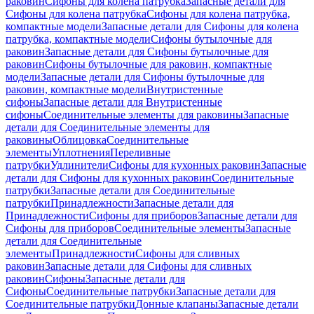
раковин
Сифоны для колена патрубка
Запасные детали для
Сифоны для колена патрубка
Сифоны для колена патрубка,
компактные модели
Запасные детали для Сифоны для колена
патрубка, компактные модели
Сифоны бутылочные для
раковин
Запасные детали для Сифоны бутылочные для
раковин
Сифоны бутылочные для раковин, компактные
модели
Запасные детали для Сифоны бутылочные для
раковин, компактные модели
Внутристенные
сифоны
Запасные детали для Внутристенные
сифоны
Соединительные элементы для раковины
Запасные
детали для Соединительные элементы для
раковины
Облицовка
Соединительные
элементы
Уплотнения
Переливные
патрубки
Удлинители
Сифоны для кухонных раковин
Запасные
детали для Сифоны для кухонных раковин
Соединительные
патрубки
Запасные детали для Соединительные
патрубки
Принадлежности
Запасные детали для
Принадлежности
Сифоны для приборов
Запасные детали для
Сифоны для приборов
Соединительные элементы
Запасные
детали для Соединительные
элементы
Принадлежности
Сифоны для сливных
раковин
Запасные детали для Сифоны для сливных
раковин
Сифоны
Запасные детали для
Сифоны
Соединительные патрубки
Запасные детали для
Соединительные патрубки
Донные клапаны
Запасные детали