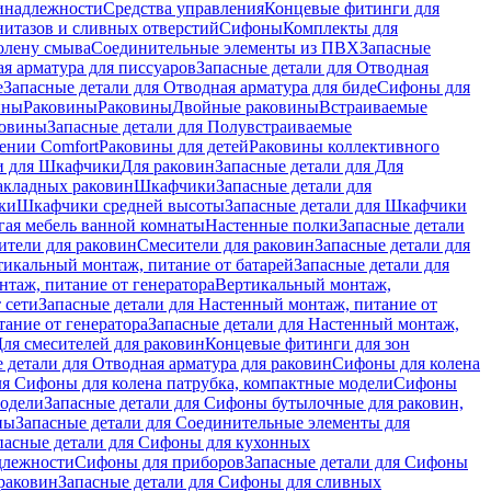
инадлежности
Средства управления
Концевые фитинги для
нитазов и сливных отверстий
Сифоны
Комплекты для
колену смыва
Соединительные элементы из ПВХ
Запасные
я арматура для писсуаров
Запасные детали для Отводная
е
Запасные детали для Отводная арматура для биде
Сифоны для
ины
Раковины
Раковины
Двойные раковины
Встраиваемые
ковины
Запасные детали для Полувстраиваемые
ении Comfort
Pаковины для детей
Раковины коллективного
и для Шкафчики
Для раковин
Запасные детали для Для
накладных pаковин
Шкафчики
Запасные детали для
ки
Шкафчики средней высоты
Запасные детали для Шкафчики
гая мебель ванной комнаты
Настенные полки
Запасные детали
ители для раковин
Смесители для раковин
Запасные детали для
тикальный монтаж, питание от батарей
Запасные детали для
нтаж, питание от генератора
Вертикальный монтаж,
 сети
Запасные детали для Настенный монтаж, питание от
ание от генератора
Запасные детали для Настенный монтаж,
Для смесителей для раковин
Концевые фитинги для зон
 детали для Отводная арматура для раковин
Сифоны для колена
ля Сифоны для колена патрубка, компактные модели
Сифоны
модели
Запасные детали для Сифоны бутылочные для раковин,
ны
Запасные детали для Соединительные элементы для
пасные детали для Сифоны для кухонных
длежности
Сифоны для приборов
Запасные детали для Сифоны
раковин
Запасные детали для Сифоны для сливных