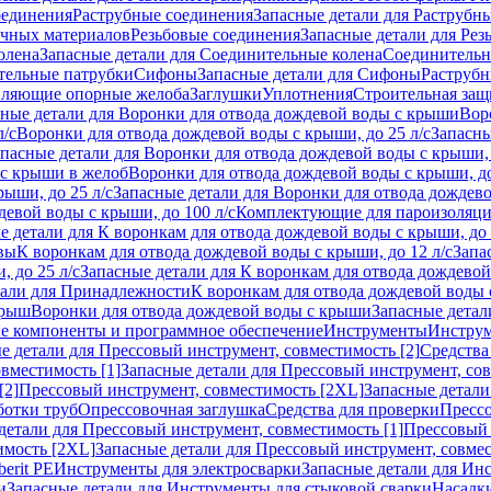
оединения
Раструбные соединения
Запасные детали для Раструбн
ичных материалов
Резьбовые соединения
Запасные детали для Рез
олена
Запасные детали для Соединительные колена
Соединитель
тельные патрубки
Сифоны
Запасные детали для Сифоны
Раструб
ляющие опорные желоба
Заглушки
Уплотнения
Строительная защ
сные детали для Воронки для отвода дождевой воды с крыши
Вор
л/с
Воронки для отвода дождевой воды с крыши, до 25 л/с
Запасны
пасные детали для Воронки для отвода дождевой воды с крыши, 
 с крыши в желоб
Воронки для отвода дождевой воды с крыши, до
ыши, до 25 л/с
Запасные детали для Воронки для отвода дождево
девой воды с крыши, до 100 л/с
Комплектующие для пароизоляц
е детали для К воронкам для отвода дождевой воды с крыши, до 
вы
К воронкам для отвода дождевой воды с крыши, до 12 л/с
Запа
 до 25 л/с
Запасные детали для К воронкам для отвода дождевой 
тали для Принадлежности
К воронкам для отвода дождевой воды
крыш
Воронки для отвода дождевой воды с крыши
Запасные детал
е компоненты и программное обеспечение
Инструменты
Инструм
е детали для Прессовый инструмент, совместимость [2]
Средства
вместимость [1]
Запасные детали для Прессовый инструмент, сов
[2]
Прессовый инструмент, совместимость [2XL]
Запасные детали
ботки труб
Опрессовочная заглушка
Средства для проверки
Прессо
детали для Прессовый инструмент, совместимость [1]
Прессовый 
имость [2XL]
Запасные детали для Прессовый инструмент, совме
erit PE
Инструменты для электросварки
Запасные детали для Ин
и
Запасные детали для Инструменты для стыковой сварки
Насадки