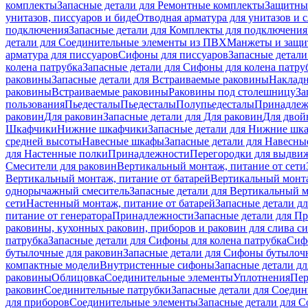
комплекты
Запасные детали для Ремонтные комплекты
Защитны
унитазов, писсуаров и биде
Отводная арматура для унитазов и 
подключения
Запасные детали для Комплекты для подключения
детали для Соединительные элементы из ПВХ
Манжеты и защи
арматура для писсуаров
Cифоны для писсуаров
Запасные детали
колена патрубка
Запасные детали для Сифоны для колена патру
раковины
Запасные детали для Встраиваемые раковины
Наклад
раковины
Встраиваемые раковины
Раковины под столешницу
За
пользования
Пьедесталы
Пьедесталы
Полупьедесталы
Принадлеж
раковин
Для раковин
Запасные детали для Для раковин
Для двой
Шкафчики
Нижние шкафчики
Запасные детали для Нижние шк
средней высоты
Навесные шкафы
Запасные детали для Навесн
для Настенные полки
Принадлежности
Перегородки для выдви
Смесители для раковин
Вертикальный монтаж, питание от сети
Вертикальный монтаж, питание от батарей
Вертикальный монта
однорычажный смеситель
Запасные детали для Вертикальный 
сети
Настенный монтаж, питание от батарей
Запасные детали д
питание от генератора
Принадлежности
Запасные детали для П
раковины, кухонных раковин, приборов и раковин для слива с
патрубка
Запасные детали для Сифоны для колена патрубка
Сифо
бутылочные для раковин
Запасные детали для Сифоны бутылоч
компактные модели
Внутристенные сифоны
Запасные детали д
раковины
Облицовка
Соединительные элементы
Уплотнения
Пер
раковин
Соединительные патрубки
Запасные детали для Соеди
для приборов
Соединительные элементы
Запасные детали для 