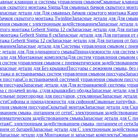
ывные клавиши и системы управления смывом
Смывные клави
ков скрытого монтажа Sigma
Для смывных бачков скрытого монт
апасные детали для Для смывных бачков скрытого монтажа Kapp
ачков скрытого монтажа Twinline
Запасные детали для Для смыв
ения смывом с электронным задействованием
Запасные детали 
того монтажа Geberit Sigma 12 см
Запасные детали для Для питан
монтажа Geberit Sigma 8 см
Запасные детали для Для питания от 
ажа Geberit Sigma 12 см
Запасные детали для Для питания от бат
ованием
Запасные детали для Системы управления смывом с пне
 детали для Для одинарного смыва
Принадлежности для систем 
тали для Монтажные комплекты
Для систем управления смывом 
я систем управления смывом с пневматическим задействованием
апасные детали для Без крышки
Писсуары с режимом смыва, без 
тажа и встраиваемых систем управления смывом писсуара
Запас
м писсуара
Со встраиваемой системой управления смывом писсу
м писсуара
Запасные детали для Для встраиваемой системы упр
а с подачей воды, с/для крышки
Без ободка
Запасные детали для 
тельные перегородки для писсуаров, стеклянные
Запасные детали
ости
Сифоны и принадлежности для сифонов
Смывные патрубки, 
ения смывом писсуара
Скрытый монтаж
Запасные детали для Ск
ованием смыва, питанием от сети
С электронным задействование
невматическим задействованием смыва
Запасные детали для С п
нтаж
С электронным задействованием смыва, питанием от сети
З
ием от батарей
Запасные детали для С электронным задействова
Запасные детали для Монтажные и запасные комплекты
Смывные