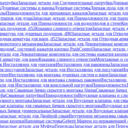
патрубки
Запасные детали для Соединительные патрубки
Донные
и
Душевые системы и ванны
Душевые системы
Дренаж пола для 
алы
Принадлежности для дренажных каналов
Запасные детали дл
трапов для душа
Запасные детали для Принадлежности для трапо
апасные детали для Принадлежности для водоотводов в стене
Кон
вых поддонов, d52
Крышки сливного отверстия
Запасные детали 
рматура для душевых поддонов, d90
Запасные детали для Отводн
одная арматура для ванн, d52
Запасные детали для Отводная арма
оворотного механизма
Запасные детали для Декоративные компл
дводом
С системой нажатия кнопки PushControl
Запасные детали 
етали для Декоративные комплекты для системы нажатия кнопки
 арматуре для ванн
Крышки сливного отверстия
Монтажные и с
я Инсталляции для унитазов
Инсталляции для раковины
Запасные
ля писсуаров
Запасные детали для Инсталляции для писсуаров
Ин
стене
Инсталляции для монтажа душевых систем и ванн
Запасные 
ли для Инсталляции для монтажа сливных раковин
Инсталляции 
али для Инсталляции для консольной нагрузки
Принадлежности
али для Смывные бачки скрытого монтажа Sigma
Смывные бачки
lta
Смывные патрубки
Принадлежности
Впускные клапаны и сл
ружного монтажа
Запасные детали для Впускные клапаны для см
ные клапаны для смывных бачков скрытого монтажа
Впускные кл
ых бачков универсальные
Запасные детали для Впускные клапа
Запасные детали для Двойной смыв
Внутренние механизмы смыв
ные кнопки
Напорные системы
Geberit Mapress из нержавеющей 
Запасные детали для Муфты
Переходы
Запасные детали для Пере