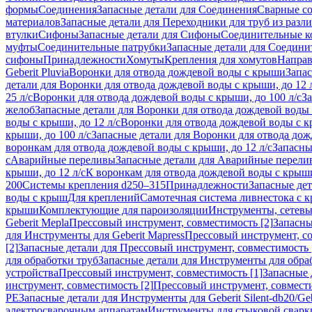
формы
Соединения
Запасные детали для Соединения
Сварные с
материалов
Запасные детали для Переходники для труб из разл
втулки
Сифоны
Запасные детали для Сифоны
Соединительные к
муфты
Соединительные патрубки
Запасные детали для Соедини
сифоны
Принадлежности
Хомуты
Крепления для хомутов
Направ
Geberit Pluvia
Воронки для отвода дождевой воды с крыши
Запа
детали для Воронки для отвода дождевой воды с крыши, до 12 
25 л/с
Воронки для отвода дождевой воды с крыши, до 100 л/с
За
желоб
Запасные детали для Воронки для отвода дождевой воды
воды с крыши, до 12 л/с
Воронки для отвода дождевой воды с кр
крыши, до 100 л/с
Запасные детали для Воронки для отвода дож
воронкам для отвода дождевой воды с крыши, до 12 л/с
Запасны
с
Аварийные переливы
Запасные детали для Аварийные перели
крыши, до 12 л/с
К воронкам для отвода дождевой воды с крыши,
200
Системы крепления d250–315
Принадлежности
Запасные де
воды с крыш
Для креплений
Самотечная система ливнестока с 
крыши
Комплектующие для пароизоляции
Инструменты, сетевы
Geberit Mepla
Прессовый инструмент, совместимость [2]
Запасны
для Инструменты для Geberit Mapress
Прессовый инструмент, со
[2]
Запасные детали для Прессовый инструмент, совместимость 
для обработки труб
Запасные детали для Инструменты для обра
устройства
Прессовый инструмент, совместимость [1]
Запасные 
инструмент, совместимость [2]
Прессовый инструмент, совмест
PE
Запасные детали для Инструменты для Geberit Silent-db20/Geb
электросварочным аппаратам
Инструменты для стыковой сварк