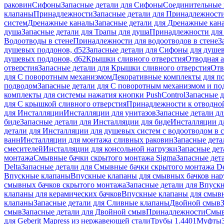
раковин
Сифоны
Запасные детали для Сифоны
Соединительные 
клапаны
Принадлежности
Запасные детали для Принадлежност
систем
Дренажные каналы
Запасные детали для Дренажные кан
душа
Запасные детали для Трапы для душа
Принадлежности для 
Водоотводы в стене
Принадлежности для водоотводов в стене
З
душевых поддонов, d52
Запасные детали для Сифоны для душе
душевых поддонов, d62
Крышки сливного отверстия
Отводная а
отверстия
Запасные детали для Крышки сливного отверстия
Отв
для С поворотным механизмом
Декоративные комплекты для п
подводом
Запасные детали для С поворотным механизмом и по
комплекты для системы нажатия кнопки PushControl
Запасные д
для С крышкой сливного отверстия
Принадлежности к отводной
для Инсталляции
Инсталляции для унитазов
Запасные детали дл
биде
Запасные детали для Инсталляции для биде
Инсталляции д
детали для Инсталляции для душевых систем с водоотводом в 
ванн
Инсталляции для монтажа сливных раковин
Запасные дета
смесителей
Инсталляции для консольной нагрузки
Запасные дет
монтажа
Смывные бачки скрытого монтажа Sigma
Запасные дет
Delta
Запасные детали для Смывные бачки скрытого монтажа De
Впускные клапаны
Впускные клапаны для смывных бачков на
смывных бачков скрытого монтажа
Запасные детали для Впуск
клапаны для керамических бачков
Впускные клапаны для смывн
клапаны
Запасные детали для Сливные клапаны
Двойной смыв
смыв
Запасные детали для Двойной смыв
Принадлежности
Смыв
для Geberit Mapress из нержавеющей стали
Трубы 1.4401
Муфты