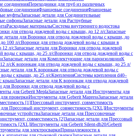
ые соединения
Переходники для труб из различных
ьбовые соединения
Фланцевые соединения
Фланцевые
ные муфты
Запасные детали для Соединительные
ные сифоны
Запасные детали для Раструбные
ита
Расходные материалы
Система внутреннего водостока
онки для отвода дождевой воды с крыши, до 12 л/с
Запасные
е детали для Воронки для отвода дождевой воды с крыши, до
до 100 л/с
Воронки для отвода дождевой воды с крыши в
 12 л/с
Запасные детали для Воронки для отвода дождевой
й воды с крыши, до 25 л/с
Воронки для отвода дождевой воды с
ии
Запасные детали для Комплектующие для пароизоляции
К
12 л/с
К воронкам для отвода дождевой воды с крыши, до 25 л/
сные детали для К воронкам для отвода дождевой воды с
воды с крыши, до 25 л/с
Крепления
Системы крепления d40–
 с крыш
Запасные детали для К воронкам для отвода дождевой
и для Воронки для отвода дождевой воды с
енты для Geberit Mepla
Запасные детали для Инструменты для
 для проверки
Инструменты для Geberit Mapress
Запасные детали
местимость [1]
Прессовый инструмент, совместимость
 для Прессовый инструмент, совместимость [2XL]
Инструменты
вочные устройства
Запасные детали для Прессовочные
инструмент, совместимость [2]
Запасные детали для Прессовый
стимость [2XL]
Инструменты для Geberit Silent-db20/Geberit
струменты для электросварки
Принадлежности к
 к аппаратам для стыковой сварки
Запасные детали для