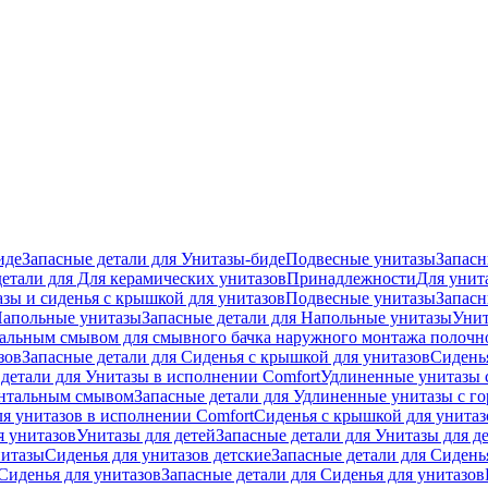
иде
Запасные детали для Унитазы-биде
Подвесные унитазы
Запасн
детали для Для керамических унитазов
Принадлежности
Для унит
зы и сиденья с крышкой для унитазов
Подвесные унитазы
Запасн
апольные унитазы
Запасные детали для Напольные унитазы
Унит
кальным смывом для смывного бачка наружного монтажа полочн
зов
Запасные детали для Сиденья с крышкой для унитазов
Сидень
детали для Унитазы в исполнении Comfort
Удлиненные унитазы 
онтальным смывом
Запасные детали для Удлиненные унитазы с 
ля унитазов в исполнении Comfort
Сиденья с крышкой для унитаз
я унитазов
Унитазы для детей
Запасные детали для Унитазы для д
нитазы
Сиденья для унитазов детские
Запасные детали для Сидень
Сиденья для унитазов
Запасные детали для Сиденья для унитазов