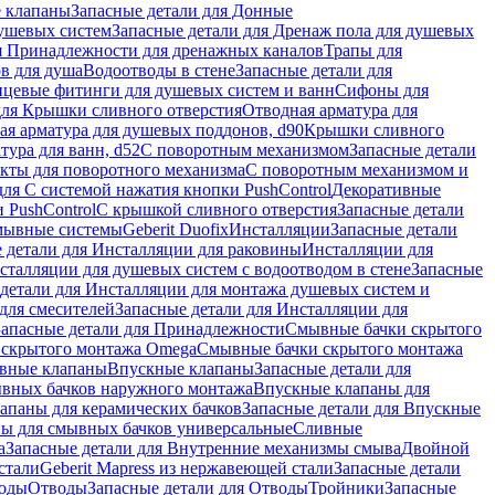
 клапаны
Запасные детали для Донные
душевых систем
Запасные детали для Дренаж пола для душевых
я Принадлежности для дренажных каналов
Трапы для
в для душа
Водоотводы в стене
Запасные детали для
цевые фитинги для душевых систем и ванн
Сифоны для
для Крышки сливного отверстия
Отводная арматура для
ая арматура для душевых поддонов, d90
Крышки сливного
тура для ванн, d52
С поворотным механизмом
Запасные детали
екты для поворотного механизма
С поворотным механизмом и
для С системой нажатия кнопки PushControl
Декоративные
 PushControl
С крышкой сливного отверстия
Запасные детали
мывные системы
Geberit Duofix
Инсталляции
Запасные детали
 детали для Инсталляции для раковины
Инсталляции для
сталляции для душевых систем с водоотводом в стене
Запасные
детали для Инсталляции для монтажа душевых систем и
для смесителей
Запасные детали для Инсталляции для
Запасные детали для Принадлежности
Смывные бачки скрытого
 скрытого монтажа Omega
Смывные бачки скрытого монтажа
ивные клапаны
Впускные клапаны
Запасные детали для
ывных бачков наружного монтажа
Впускные клапаны для
апаны для керамических бачков
Запасные детали для Впускные
ны для смывных бачков универсальные
Сливные
а
Запасные детали для Внутренние механизмы смыва
Двойной
стали
Geberit Mapress из нержавеющей стали
Запасные детали
ходы
Отводы
Запасные детали для Отводы
Тройники
Запасные