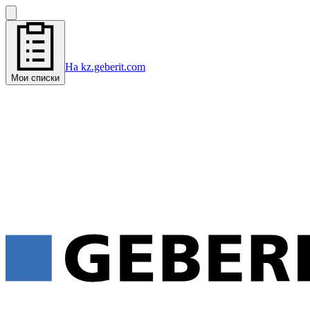
На kz.geberit.com
Мои списки