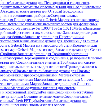
борные
Запасные детали для Переходники и соединения,
единительные элементы
Запасные детали для Соединительные
1
Отводы
Запасные детали для Отводы
Переходники
дники и соединения, разборные
Соединительные
тали для Принадлежности к Geberit Mapress из нержавеющей
нтов
Системные уплотнения
Комплект болтов для фланцевых
углеродистой стали
Трубы 1.0034
Трубы 1.0215
Муфты
Запасные
Тройники
Крестовины двухплоскостные
Запасные детали для
ния, разборные
Запасные детали для Переходники и
систем отопления
Запасные детали для Тройники для систем
ти к Geberit Mapress из углеродистой стали
Крепления для
ess из меди
Geberit Mapress из меди
Запасные детали для Geberit
ы
Тройники
Запасные детали для Тройники
Крестовины
и неразборные
Переходники и соединения, разборные
Запасные
детали для Соединительные элементы
Тройники для систем
Соединительные элементы для отопления
Принадлежности к
 арматура
Прямые вентили
Запасные детали для Прямые
того монтажа
С пресс-соединениями Mapress
Угловые
пресс-соединениями Mapress
Запасные детали для С пресс-
есс-соединениями Mapress
Запасные детали для С пресс-
ниями Mapress
Воздушные клапаны для систем
и и крестовины
Переходы
Ревизии
Соединения
Раструбные
ные детали для Соединительные колена
Соединительный
териалы
Geberit PE
Трубы
Фитинги
Запасные детали для
тинги SuperTube
Отводы
Изделия особой