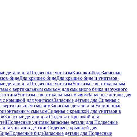
ые детали для Подвесные унитазы
Крышки-биде
Запасные
азов-биде
Для крышек-биде
Для крышек-биде и унитазов-
ые детали для Подвесные унитазы
Унитазы с вертикальным
азы с вертикальным смывом для смывного бачка наружного
ого типа
Унитазы с вертикальным смывом
Запасные детали для
я с крышкой для унитазов
Запасные детали для Сиденья с
с вертикальным смывом
Запасные детали для Удлиненные
горизонтальным смывом
Сиденья с крышкой для унитазов в
ов
Запасные детали для Сиденья с крышкой для
етей
Подвесные унитазы
Запасные детали для Подвесные
я для унитазов детские
Сиденья с крышкой для
Биде
Подвесные биде
Запасные детали для Подвесные