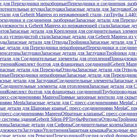
и для Переходники неразборные
Переходники и соединения, раз
лотнительные втулки
Заглушки
Запасные детали для Заглушки
Со
тали для Geberit Mapress из нержавеющей стали, газ
Трубы 1.440
реходники и соединения, разборные
Запасные детали для Перехо
длежности к Geberit Mapress из нержавеющей стали
Запасные де
нтов
Запасные детали для Крепления для соединительных элеме
ss из углеродистой стали
Запасные детали для Geberit Mapress из 
оды
Запасные детали для Отводы
Тройники
Запасные детали для 
ые детали для Переходники неразборные
Переходники и соедине
пенсаторы
Заглушки
Запасные детали для Заглушки
Тройники для 
етали для Соединительные элементы для отопления
Принадлежнос
отнения
Комплект болтов для фланцевых соединений
Geberit Mapr
пасные детали для Переходы
Отводы
Запасные детали для Отвод
стные
Переходники неразборные
Запасные детали для Переходник
асные детали для Заглушки
Соединительные элементы
Запасные 
я
Соединительные элементы для отопления
Запасные детали для 
ния
Комплект болтов для фланцевых соединений
Трубопроводная
пресс-соединениями Mapress
Прямые запорные вентили для скры
ниями Mepla
Запасные детали для С пресс-соединениями Mepla
С 
ные детали для Шаровые краны
С пресс-соединениями Mepla
С пр
 пресс-соединениями Mapress
Обратные клапаны
С пресс-соедине
 системы здания
Geberit Silent-PP
Трубы
Фитинги
Отводы
Тройник
фоны
Запасные детали для Сифоны
Соединительные колена
Запас
длежности
Заглушки
Уплотнения
Защитная крышка
Расходные ма
асные детали для Ревизии
Переходники
Изделия особой формы
Фи