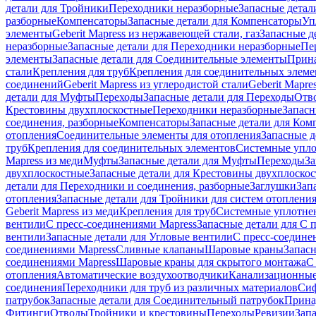
детали для Тройники
Переходники неразборные
Запасные детал
разборные
Компенсаторы
Запасные детали для Компенсаторы
Уп
элементы
Geberit Mapress из нержавеющей стали, газ
Запасные де
неразборные
Запасные детали для Переходники неразборные
Пе
элементы
Запасные детали для Соединительные элементы
Прина
стали
Крепления для труб
Крепления для соединительных элеме
соединений
Geberit Mapress из углеродистой стали
Geberit Mapre
детали для Муфты
Переходы
Запасные детали для Переходы
Отв
Крестовины двухплоскостные
Переходники неразборные
Запасн
соединения, разборные
Компенсаторы
Запасные детали для Ком
отопления
Соединительные элементы для отопления
Запасные д
труб
Крепления для соединительных элементов
Системные упл
Mapress из меди
Муфты
Запасные детали для Муфты
Переходы
За
двухплоскостные
Запасные детали для Крестовины двухплоско
детали для Переходники и соединения, разборные
Заглушки
Зап
отопления
Запасные детали для Тройники для систем отоплени
Geberit Mapress из меди
Крепления для труб
Системные уплотне
вентили
С пресс-соединениями Mapress
Запасные детали для С 
вентили
Запасные детали для Угловые вентили
С пресс-соедине
соединениями Mapress
Сливные клапаны
Шаровые краны
Запас
соединениями Mapress
Шаровые краны для скрытого монтажа
С
отопления
Автоматические воздухоотводчики
Канализационные
соединения
Переходники для труб из различных материалов
Си
патрубок
Запасные детали для Соединительный патрубок
Прина
Фитинги
Отводы
Тройники и крестовины
Переходы
Ревизии
Зап