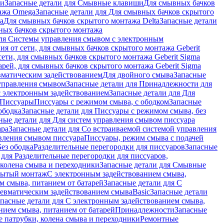
ши
Запасные детали для Смывные клавиши
Для смывных бачков
ажа Omega
Запасные детали для Для смывных бачков скрытого
a
Для смывных бачков скрытого монтажа Delta
Запасные детали
ных бачков скрытого монтажа
для Системы управления смывом с электронным
ия от сети, для смывных бачков скрытого монтажа Geberit
сети, для смывных бачков скрытого монтажа Geberit Sigma
арей, для смывных бачков скрытого монтажа Geberit Sigma
вматическим задействованием
Для двойного смыва
Запасные
управления смывом
Запасные детали для Принадлежности для
с электронным задействованием
Запасные детали для Для
Писсуары
Писсуары с режимом смыва, с ободком
Запасные
ободка
Запасные детали для Писсуары с режимом смыва, без
ные детали для Для систем управления смывом писсуара
ара
Запасные детали для Со встраиваемой системой управления
авления смывом писсуара
Писсуары, режим смыва с подачей
Без ободка
Разделительные перегородки для писсуаров
Запасные
 для Разделительные перегородки для писсуаров,
колена смыва и переходники
Запасные детали для Смывные
рытый монтаж
С электронным задействованием смыва,
м смыва, питанием от батарей
Запасные детали для С
невматическим задействованием смыва
Basic
Запасные детали
апасные детали для С электронным задействованием смыва,
нием смыва, питанием от батарей
Принадлежности
Запасные
 патрубки, колена смыва и переходники
Ремонтные