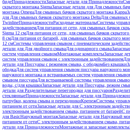
биде
Принадлежности
Запасные детали для Принадлежности
См
скрытого монтажа Sigma
Запасные детали для Для смывных бач
монтажа Omega
Для смывных бачков скрытого монтажа Kappa
З
для Для смывных бачков скрытого монтажа Delta
Для смывных б
Twinline
Принадлежности
Расходные материалы
Системы управл
задействованием
Для питания от сети, для смывных бачков скры
Sigma 12 см
Для питания от сети, для смывных бачков скрытого 
8 см
Для питания от батарей, для смывных бачков скрытого монт
12 см
Системы управления смывом с пневматическим задейств
детали для Для двойного смыва
Для одинарного смыва
Запасные
систем управления смывом
Монтажные комплекты
Запасные де
систем управления смывом с электронным задействованием
Дл
детали для Писсуары с режимом смыва, с ободком
Без крышки
З
ободка
Для систем управления смывом писсуара наружного мон
наружного монтажа и встраиваемых систем управления смыво
смывом писсуара
Для встраиваемой системы управления смыво
воды, с/для крышки
Запасные детали для Писсуары, режим смыв
детали для Разделительные перегородки для писсуаров
Раздели
стеклянные
Принадлежности
Запасные детали для Принадлежн
патрубки, колена смыва и переходники
Крепеж
Системы управл
питанием от сети
Запасные детали для С электронным задейств
электронным задействованием смыва, питанием от батарей
С п
для Basic
Наружный монтаж
Запасные детали для Наружный мо
питанием от сети
С электронным задействованием смыва, питан
детали для Принадлежности
Монтажные и запасные комплекты