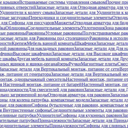
е крышки
Встраиваемые системы управления смывом
Прочие пр
сливных отверстий
Запасные детали для Отводная арматура для у
Удлинители к колену смыва
Запасные детали для Удлинители к 
тные заглушки
Переходники и соединительные элементы
Отводна
 для Cифоны для писсуаров
Манжеты
Отводная арматура для бид
бка
Облицовка
Соединительные элементы
Уплотнения
Зона раков
ные раковины
Раковины
Угловые раковины
Полувстраиваемые ра
пасные детали для Раковины под столешницу
Раковины в исполн
ности
Крепеж
Мебель ванной комнаты
Шкафчики
Запасные детал
ной раковины
Для накладных pаковин
Запасные детали для Для 
афчики
Высокие шкафчики
Запасные детали для Высокие шкафчи
ые шкафы
Другая мебель ванной комнаты
Запасные детали для Дру
жных ящиков и ящики-органайзеры
Ручки
Магнитные плиты
Смес
Запасные детали для Вертикальный монтаж, питание от сети
Вер
ж, питание от генератора
Запасные детали для Вертикальный мо
монтаж, однорычажный смеситель
Настенный монтаж, питание от
ля Настенный монтаж, питание от батарей
Настенный монтаж, пит
ринадлежности
Для смесителей для раковин
Запасные детали для 
ильно загрязненной воды
Отводная арматура для раковин
Запасные
ны для колена патрубка, компактные модели
Запасные детали д
ные для раковин
Сифоны бутылочные для раковин, компактные 
ля Внутристенные сифоны
Соединительные элементы для ракови
еливные патрубки
Удлинители
Сифоны для кухонных раковин
За
нительные патрубки
Принадлежности
Запасные детали для Прина
Соединительные элементы
Принадлежности
Сифоны для сливных 