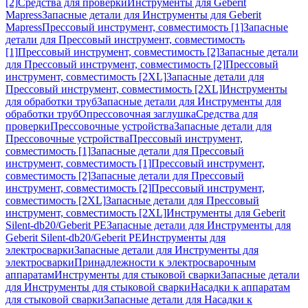
[2]
Средства для проверки
Инструменты для Geberit
Mapress
Запасные детали для Инструменты для Geberit
Mapress
Прессовый инструмент, совместимость [1]
Запасные
детали для Прессовый инструмент, совместимость
[1]
Прессовый инструмент, совместимость [2]
Запасные детали
для Прессовый инструмент, совместимость [2]
Прессовый
инструмент, совместимость [2XL]
Запасные детали для
Прессовый инструмент, совместимость [2XL]
Инструменты
для обработки труб
Запасные детали для Инструменты для
обработки труб
Опрессовочная заглушка
Средства для
проверки
Прессовочные устройства
Запасные детали для
Прессовочные устройства
Прессовый инструмент,
совместимость [1]
Запасные детали для Прессовый
инструмент, совместимость [1]
Прессовый инструмент,
совместимость [2]
Запасные детали для Прессовый
инструмент, совместимость [2]
Прессовый инструмент,
совместимость [2XL]
Запасные детали для Прессовый
инструмент, совместимость [2XL]
Инструменты для Geberit
Silent-db20/Geberit PE
Запасные детали для Инструменты для
Geberit Silent-db20/Geberit PE
Инструменты для
электросварки
Запасные детали для Инструменты для
электросварки
Принадлежности к электросварочным
аппаратам
Инструменты для стыковой сварки
Запасные детали
для Инструменты для стыковой сварки
Насадки к аппаратам
для стыковой сварки
Запасные детали для Насадки к