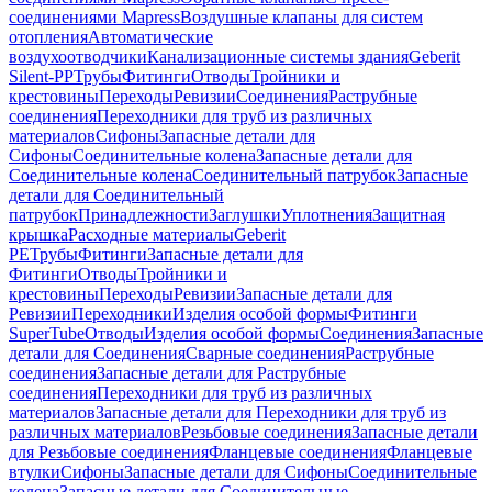
соединениями Mapress
Воздушные клапаны для систем
отопления
Автоматические
воздухоотводчики
Канализационные системы здания
Geberit
Silent-PP
Трубы
Фитинги
Отводы
Тройники и
крестовины
Переходы
Ревизии
Соединения
Раструбные
соединения
Переходники для труб из различных
материалов
Сифоны
Запасные детали для
Сифоны
Соединительные колена
Запасные детали для
Соединительные колена
Соединительный патрубок
Запасные
детали для Соединительный
патрубок
Принадлежности
Заглушки
Уплотнения
Защитная
крышка
Расходные материалы
Geberit
PE
Трубы
Фитинги
Запасные детали для
Фитинги
Отводы
Тройники и
крестовины
Переходы
Ревизии
Запасные детали для
Ревизии
Переходники
Изделия особой формы
Фитинги
SuperTube
Отводы
Изделия особой формы
Соединения
Запасные
детали для Соединения
Сварные соединения
Раструбные
соединения
Запасные детали для Раструбные
соединения
Переходники для труб из различных
материалов
Запасные детали для Переходники для труб из
различных материалов
Резьбовые соединения
Запасные детали
для Резьбовые соединения
Фланцевые соединения
Фланцевые
втулки
Сифоны
Запасные детали для Сифоны
Соединительные
колена
Запасные детали для Соединительные