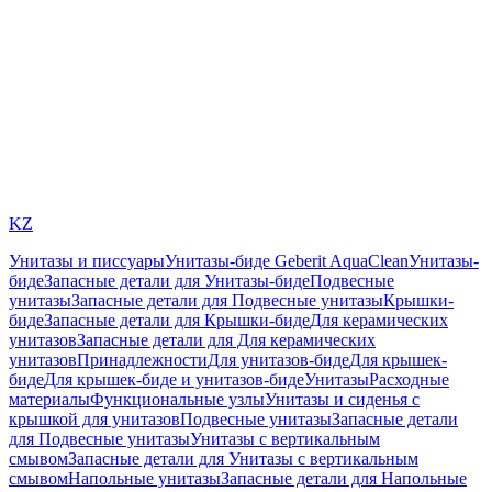
KZ
Унитазы и писсуары
Унитазы-биде Geberit AquaClean
Унитазы-
биде
Запасные детали для Унитазы-биде
Подвесные
унитазы
Запасные детали для Подвесные унитазы
Крышки-
биде
Запасные детали для Крышки-биде
Для керамических
унитазов
Запасные детали для Для керамических
унитазов
Принадлежности
Для унитазов-биде
Для крышек-
биде
Для крышек-биде и унитазов-биде
Унитазы
Расходные
материалы
Функциональные узлы
Унитазы и сиденья с
крышкой для унитазов
Подвесные унитазы
Запасные детали
для Подвесные унитазы
Унитазы с вертикальным
смывом
Запасные детали для Унитазы с вертикальным
смывом
Напольные унитазы
Запасные детали для Напольные