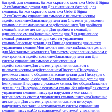
батарей, для смывных бачков скрытого монтажа Geberit Sigma
12 см
Запасные детали для Для питания от батарей, для
смывных бачков скрытого монтажа Geberit Sigma
12 см
Системы управления смывом с пневматическим
задействованием
Запасные детали для Системы управления
смывом с пневматическим задействованием
Для двойного
смыва
Запасные детали для Для двойного смыва
Для
одинарного смыва
Запасные детали для Для одинарного
смыва
Принадлежности для систем управления
смывом
Запасные детали для Принадлежности для систем
управления смывом
Монтажные комплекты
Запасные детали
для Монтажные комплекты
Для систем управления смывом с
электронным задействованием
Запасные детали для Для
систем управления смывом с электронным
задействованием
Для систем управления смывом с
пневматическим задействованием
Писсуары
Писсуары с
режимом смыва, с ободком
Запасные детали для Писсуары с
режимом смыва, с ободком
Без крышки
Запасные детали для
Без крышки
Писсуары с режимом смыва, без ободка
Запасные
детали для Писсуары с режимом смыва, без ободка
Для систем
управления смывом писсуара наружного монтажа и
встраиваемых систем управления смывом писсуара
Запасные
детали для Для систем управления смывом писсуара
наружного монтажа и встраиваемых систем управления
смывом писсуара
Со встраиваемой системой управления