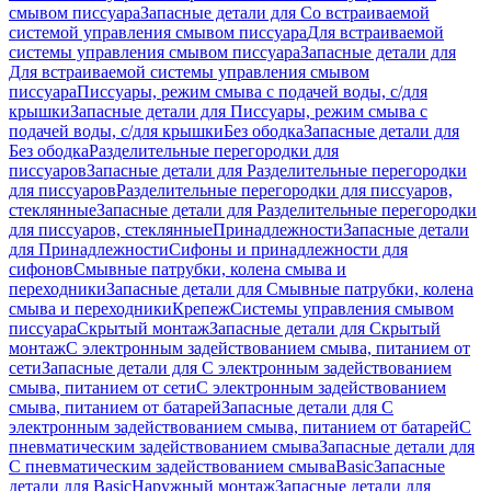
смывом писсуара
Запасные детали для Со встраиваемой
системой управления смывом писсуара
Для встраиваемой
системы управления смывом писсуара
Запасные детали для
Для встраиваемой системы управления смывом
писсуара
Писсуары, режим смыва с подачей воды, с/для
крышки
Запасные детали для Писсуары, режим смыва с
подачей воды, с/для крышки
Без ободка
Запасные детали для
Без ободка
Разделительные перегородки для
писсуаров
Запасные детали для Разделительные перегородки
для писсуаров
Разделительные перегородки для писсуаров,
стеклянные
Запасные детали для Разделительные перегородки
для писсуаров, стеклянные
Принадлежности
Запасные детали
для Принадлежности
Сифоны и принадлежности для
сифонов
Смывные патрубки, колена смыва и
переходники
Запасные детали для Смывные патрубки, колена
смыва и переходники
Крепеж
Системы управления смывом
писсуара
Скрытый монтаж
Запасные детали для Скрытый
монтаж
С электронным задействованием смыва, питанием от
сети
Запасные детали для С электронным задействованием
смыва, питанием от сети
С электронным задействованием
смыва, питанием от батарей
Запасные детали для С
электронным задействованием смыва, питанием от батарей
С
пневматическим задействованием смыва
Запасные детали для
С пневматическим задействованием смыва
Basic
Запасные
детали для Basic
Наружный монтаж
Запасные детали для