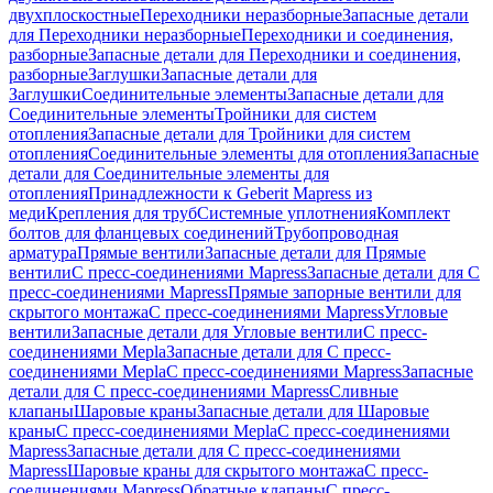
двухплоскостные
Переходники неразборные
Запасные детали
для Переходники неразборные
Переходники и соединения,
разборные
Запасные детали для Переходники и соединения,
разборные
Заглушки
Запасные детали для
Заглушки
Соединительные элементы
Запасные детали для
Соединительные элементы
Тройники для систем
отопления
Запасные детали для Тройники для систем
отопления
Соединительные элементы для отопления
Запасные
детали для Соединительные элементы для
отопления
Принадлежности к Geberit Mapress из
меди
Крепления для труб
Системные уплотнения
Комплект
болтов для фланцевых соединений
Трубопроводная
арматура
Прямые вентили
Запасные детали для Прямые
вентили
С пресс-соединениями Mapress
Запасные детали для С
пресс-соединениями Mapress
Прямые запорные вентили для
скрытого монтажа
С пресс-соединениями Mapress
Угловые
вентили
Запасные детали для Угловые вентили
С пресс-
соединениями Mepla
Запасные детали для С пресс-
соединениями Mepla
С пресс-соединениями Mapress
Запасные
детали для С пресс-соединениями Mapress
Сливные
клапаны
Шаровые краны
Запасные детали для Шаровые
краны
С пресс-соединениями Mepla
С пресс-соединениями
Mapress
Запасные детали для С пресс-соединениями
Mapress
Шаровые краны для скрытого монтажа
С пресс-
соединениями Mapress
Обратные клапаны
С пресс-