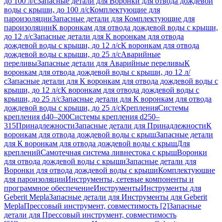
до 100 л/с
Запасные детали для Воронки для отвода дождевой
воды с крыши, до 100 л/с
Комплектующие для
пароизоляции
Запасные детали для Комплектующие для
пароизоляции
К воронкам для отвода дождевой воды с крыши,
до 12 л/с
Запасные детали для К воронкам для отвода
дождевой воды с крыши, до 12 л/с
К воронкам для отвода
дождевой воды с крыши, до 25 л/с
Аварийные
переливы
Запасные детали для Аварийные переливы
К
воронкам для отвода дождевой воды с крыши, до 12 л/
с
Запасные детали для К воронкам для отвода дождевой воды с
крыши, до 12 л/с
К воронкам для отвода дождевой воды с
крыши, до 25 л/с
Запасные детали для К воронкам для отвода
дождевой воды с крыши, до 25 л/с
Крепления
Системы
крепления d40–200
Системы крепления d250–
315
Принадлежности
Запасные детали для Принадлежности
К
воронкам для отвода дождевой воды с крыш
Запасные детали
для К воронкам для отвода дождевой воды с крыш
Для
креплений
Самотечная система ливнестока с крыш
Воронки
для отвода дождевой воды с крыши
Запасные детали для
Воронки для отвода дождевой воды с крыши
Комплектующие
для пароизоляции
Инструменты, сетевые компоненты и
программное обеспечение
Инструменты
Инструменты для
Geberit Mepla
Запасные детали для Инструменты для Geberit
Mepla
Прессовый инструмент, совместимость [2]
Запасные
детали для Прессовый инструмент, совместимость