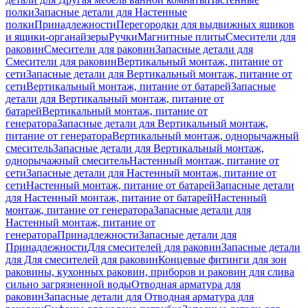
полки
Запасные детали для Настенные
полки
Принадлежности
Перегородки для выдвижных ящиков
и ящики-органайзеры
Ручки
Магнитные плиты
Смесители для
раковин
Смесители для раковин
Запасные детали для
Смесители для раковин
Вертикальный монтаж, питание от
сети
Запасные детали для Вертикальный монтаж, питание от
сети
Вертикальный монтаж, питание от батарей
Запасные
детали для Вертикальный монтаж, питание от
батарей
Вертикальный монтаж, питание от
генератора
Запасные детали для Вертикальный монтаж,
питание от генератора
Вертикальный монтаж, однорычажный
смеситель
Запасные детали для Вертикальный монтаж,
однорычажный смеситель
Настенный монтаж, питание от
сети
Запасные детали для Настенный монтаж, питание от
сети
Настенный монтаж, питание от батарей
Запасные детали
для Настенный монтаж, питание от батарей
Настенный
монтаж, питание от генератора
Запасные детали для
Настенный монтаж, питание от
генератора
Принадлежности
Запасные детали для
Принадлежности
Для смесителей для раковин
Запасные детали
для Для смесителей для раковин
Концевые фитинги для зон
раковины, кухонных раковин, приборов и раковин для слива
сильно загрязненной воды
Отводная арматура для
раковин
Запасные детали для Отводная арматура для