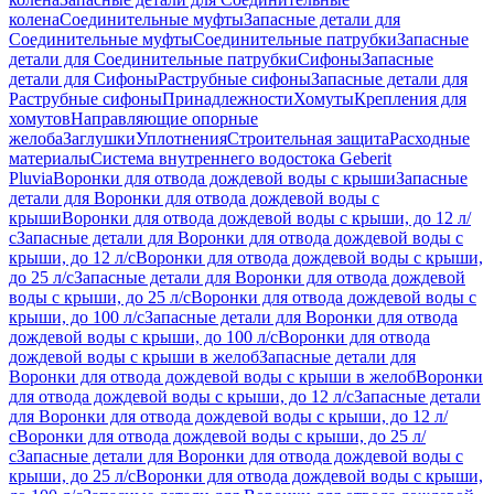
колена
Соединительные муфты
Запасные детали для
Соединительные муфты
Соединительные патрубки
Запасные
детали для Соединительные патрубки
Сифоны
Запасные
детали для Сифоны
Раструбные сифоны
Запасные детали для
Раструбные сифоны
Принадлежности
Хомуты
Крепления для
хомутов
Направляющие опорные
желоба
Заглушки
Уплотнения
Строительная защита
Расходные
материалы
Система внутреннего водостока Geberit
Pluvia
Воронки для отвода дождевой воды с крыши
Запасные
детали для Воронки для отвода дождевой воды с
крыши
Воронки для отвода дождевой воды с крыши, до 12 л/
с
Запасные детали для Воронки для отвода дождевой воды с
крыши, до 12 л/с
Воронки для отвода дождевой воды с крыши,
до 25 л/с
Запасные детали для Воронки для отвода дождевой
воды с крыши, до 25 л/с
Воронки для отвода дождевой воды с
крыши, до 100 л/с
Запасные детали для Воронки для отвода
дождевой воды с крыши, до 100 л/с
Воронки для отвода
дождевой воды с крыши в желоб
Запасные детали для
Воронки для отвода дождевой воды с крыши в желоб
Воронки
для отвода дождевой воды с крыши, до 12 л/с
Запасные детали
для Воронки для отвода дождевой воды с крыши, до 12 л/
с
Воронки для отвода дождевой воды с крыши, до 25 л/
с
Запасные детали для Воронки для отвода дождевой воды с
крыши, до 25 л/с
Воронки для отвода дождевой воды с крыши,