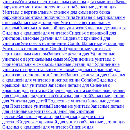
унитазы
Унитазы с вертикальным смывом для смывного бачка
наружного монтажа полочного типа
Запасные детали для
Унитазы с вертикальным смывом для смывного бачка
наружного монтажа полочного типа
Унитазы с вертикальным
смывом
Запасные детали для Унитазы с вертикальным
смывом
Сиденья с крышкой для унитазов
Запасные детали для
Сиденья с крышкой для унитазов
Сиденья с крышкой для
унитазов
Запасные детали для Сиденья с крышкой для
унитазов
Унитазы в исполнении Comfort
Запасные детали для
Унитазы в исполнении Comfort
Удлиненные унитазы с
вертикальным смывом
Запасные детали для Удлиненные
унитазы с вертикальным смывом
Удлиненные унитазы с
горизонтальным смывом
Запасные детали для Удлиненные
унитазы с горизонтальным смывом
Сиденья с крышкой для
унитазов в исполнении Comfort
Запасные детали для Сиденья
с крышкой для унитазов в исполнении Comfort
Сиденья с
крышкой для унитазов
Запасные детали для Сиденья с
крышкой для унитазов
Сиденья для унитазов
Запасные детали
для Сиденья для унитазов
Унитазы для детей
Запасные детали
для Унитазы для детей
Подвесные унитазы
Запасные детали
для Подвесные унитазы
Напольные унитазы
Запасные детали
для Напольные унитазы
Сиденья для унитазов
детские
Запасные детали для Сиденья для унитазов
детские
Сиденья с крышкой для унитазов
Запасные детали для
Сиденья с крышкой для унитазов
Сиденья для