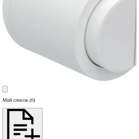
Мой список
(
0
)