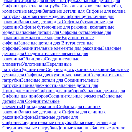
раковин
Сифоны для колена патрубка
Запасные детали для
Сифоны для колена патрубка
Сифоны для колена патрубка,
компактные модели
Запасные детали для Сифоны для колена
патрубка, компактные модели
Сифоны бутылочные для
раковин
Запасные детали для Сифоны бутылочные для
раковин
Сифоны бутылочные для раковин, компактные
модели
Запасные детали для Сифоны бутылочные для
раковин, компактные модели
Внутристенные
сифоны
Запасные детали для Внутристенные
сифоны
Соединительные элементы для раковины
Запасные
детали для Соединительные элементы для
раковины
Облицовка
Соединительные
элементы
Уплотнения
Переливные
патрубки
Удлинители
Сифоны для кухонных раковин
Запасные
детали для Сифоны для кухонных раковин
Соединительные
патрубки
Запасные детали для Соединительные
патрубки
Принадлежности
Запасные детали для
Принадлежности
Сифоны для приборов
Запасные детали для
Сифоны для приборов
Соединительные элементы
Запасные
детали для Соединительные
элементы
Принадлежности
Сифоны для сливных
раковин
Запасные детали для Сифоны для сливных
раковин
Сифоны
Запасные детали для
Сифоны
Соединительные патрубки
Запасные детали для
Соединительные патрубки
Донные клапаны
Запасные детали