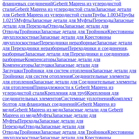
фланцевых соединений
Geberit Mapress из углеродистой
стали
Geberit Mapress из углеродистой стали
Запасные детали
для Geberit Mapress из углеродистой стали
Трубы 1.0034
Трубы
1.0215
Муфты
Запасные детали для Муфты
Переходы
Запасные
детали для Переходы
Отводы
Запасные детали для
Отводы
Тройники
Запасные детали для Тройники
Крестовины
двухплоскостные
Запасные детали для Крестовины
двухплоскостные
Переходники неразборные
Запасные детали
для Переходники неразборные
Переходники и соединения,
разборные
Запасные детали для Переходники и соединения,
разборные
Компенсаторы
Запасные детали для
Компенсаторы
Заглушки
Запасные детали для
Заглушки
Тройники для систем отопления
Запасные детали для
Тройники для систем отопления
Соединительные элементы
для отопления
Запасные детали для Соединительные элементы
для отопления
Принадлежности к Geberit Mapress из
углеродистой стали
Крепления для труб
Крепления для
соединительных элементов
Системные уплотнения
Комплект
болтов для фланцевых соединений
Geberit Mapress из
меди
Geberit Mapress из меди
Запасные детали для Geberit
Mapress из меди
Муфты
Запасные детали для
Муфты
Переходы
Запасные детали для
Переходы
Отводы
Запасные детали для
Отводы
Тройники
Запасные детали для Тройники
Крестовины
двухплоскостные
Запасные детали для Крестовины