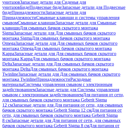
унитазов
Запасные детали для Сиденья для
унитазов
Биде
Подвесные биде
Запасные детали для Подвесные
биде
Принадлежности
Запасные детали для
Принадлежности
Смывные клавиши и системы управления
смывом
Смывные клавиши
Запасные детали для Смывные
клавиши
Для смывных бачков скрытого монтажа
Sigma
Запасные детали для Для смывных бачков скрытого
монтажа Sigma
Для смывных бачков скрытого монтажа
Omega
Запасные детали для Для смывных бачков скрытого
монтажа Omega
Для смывных бачков скрытого монтажа
Kappa
Запасные детали для Для смывных бачков скрытого
монтажа Kappa
Для смывных бачков скрытого монтажа
Delta
Запасные детали для Для смывных бачков скрытого
монтажа Delta
Для смывных бачков скрытого монтажа
Twinline
Запасные детали для Для смывных бачков скрытого
монтажа Twinline
Принадлежности
Расходные
материалы
Системы управления смывом с электронным
задействованием
Запасные детали для Системы управления
смывом с электронным задействованием
Для питания от сети,
для смывных бачков скрытого монтажа Geberit Sigma
12 см
Запасные детали для Для питания от сети, для смывных
бачков скрытого монтажа Geberit Sigma 12 см
Для питания от
сети, для смывных бачков скрытого монтажа Geberit Sigma
8 см
Запасные детали для Для питания от сети, для смывных
бачков скрытого монтажа Geberit Sigma 8 см
Для питания от