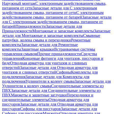
Наружный монтаж
С электронным задействованием смыва,
питанием от сети
Запасные детали для С электронным
задействованием смыва, питанием от сети
С электронным
задействованием смыва, питанием от батарей
Запасные детали
для С электронным задействованием смыва, питанием от
батарей
Принадлежности
Запасные детали для
Принадлежности
Монтажные и запасные комплекты
Запасные
детали для Монтажные и запасные комплекты
Смывные
патрубки, колена смыва и переходники
Ремонтные
комплекты
Запасные детали для Ремонтные
комплекты
Защитные крышки
Встраиваемые системы
управления смывом
Прочие принадлежности
Средства
управления
Концевые фитинги для унитазов, писсуаров и
биде
Отводная арматура для унитазов и сливных
отверстий
Запасные детали для Отводная арматура для
унитазов и сливных отверстий
Сифоны
Комплекты для
подключения
Запасные детали для Комплекты для
подключения
Удлинители к колену смыва
Запасные детали для
Удлинители к колену смыва
Соединительные элементы из
ПВХ
Запасные детали для Соединительные элементы из
ПВХ
Манжеты и защитные заглушки
Переходники и
соединительные элементы
Отводная арматура для
писсуаров
Запасные детали для Отводная арматура для
писсуаров
Cифоны для писсуаров
Запасные детали для
Cифоны для писсуаров
Манжеты
Отводная арматура для