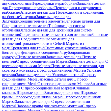
двухплоскостные
Переходники неразборные
Запасные детали
для Переходники неразборные
Переходники и соединения,
разборные
Запасные детали для Переходники и соединения,
разборные
Заглушки
Запасные детали для
Заглушки
Соединительные элементы
Запасные детали для
Соединительные элементы
Тройники для систем
отопления
Запасные детали для Тройники для систем
отопления
Соединительные элементы для отопления
Запасные
детали для Соединительные элементы для
отопления
Принадлежности к Geberit Mapress из
меди
Крепления для труб
Системные уплотнения
Комплект
болтов для фланцевых соединений
Трубопроводная
арматура
Прямые вентили
Запасные детали для Прямые
вентили
С пресс-соединениями Mapress
Запасные детали для С
пресс-соединениями Mapress
Прямые запорные вентили для
скрытого монтажа
С пресс-соединениями Mapress
Угловые
вентили
Запасные детали для Угловые вентили
С пресс-
соединениями Mepla
Запасные детали для С пресс-
соединениями Mepla
С пресс-соединениями Mapress
Запасные
детали для С пресс-соединениями Mapress
Сливные
клапаны
Шаровые краны
Запасные детали для Шаровые
краны
С пресс-соединениями Mepla
С пресс-соединениями
Mapress
Запасные детали для С пресс-соединениями
Mapress
Шаровые краны для скрытого монтажа
С пресс-
соединениями Mapress
Обратные клапаны
С пресс-