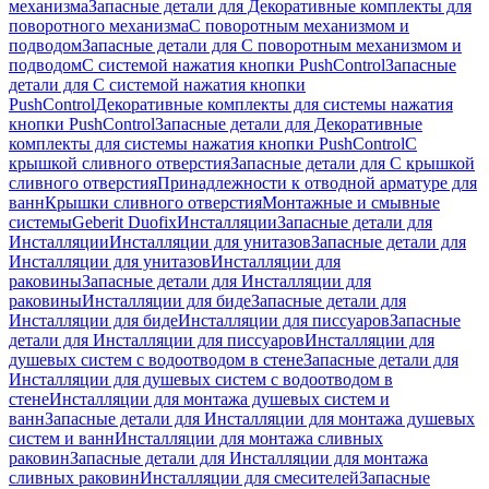
механизма
Запасные детали для Декоративные комплекты для
поворотного механизма
С поворотным механизмом и
подводом
Запасные детали для С поворотным механизмом и
подводом
С системой нажатия кнопки PushControl
Запасные
детали для С системой нажатия кнопки
PushControl
Декоративные комплекты для системы нажатия
кнопки PushControl
Запасные детали для Декоративные
комплекты для системы нажатия кнопки PushControl
С
крышкой сливного отверстия
Запасные детали для С крышкой
сливного отверстия
Принадлежности к отводной арматуре для
ванн
Крышки сливного отверстия
Монтажные и смывные
системы
Geberit Duofix
Инсталляции
Запасные детали для
Инсталляции
Инсталляции для унитазов
Запасные детали для
Инсталляции для унитазов
Инсталляции для
раковины
Запасные детали для Инсталляции для
раковины
Инсталляции для биде
Запасные детали для
Инсталляции для биде
Инсталляции для писсуаров
Запасные
детали для Инсталляции для писсуаров
Инсталляции для
душевых систем с водоотводом в стене
Запасные детали для
Инсталляции для душевых систем с водоотводом в
стене
Инсталляции для монтажа душевых систем и
ванн
Запасные детали для Инсталляции для монтажа душевых
систем и ванн
Инсталляции для монтажа сливных
раковин
Запасные детали для Инсталляции для монтажа
сливных раковин
Инсталляции для смесителей
Запасные