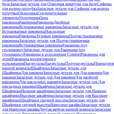
биде
Запасные детали для Отводная арматура для биде
Сифоны
для колена патрубка
Запасные детали для Сифоны для колена
патрубка
Облицовка
Соединительные
элементы
Уплотнения
Зона
раковины
Раковины
Раковины
Двойные
раковины
Встраиваемые раковины
Запасные детали для
Встраиваемые раковины
Накладные
раковины
Раковины
Угловые раковины
Полувстраиваемые
раковины
Запасные детали для Полувстраиваемые
раковины
Встраиваемые раковины
Раковины под
столешницу
Запасные детали для Раковины под
столешницу
Раковины в исполнении Comfort
Pаковины для
детей
Раковины коллективного
пользования
Пьедесталы
Пьедесталы
Полупьедесталы
Принадлеж
ванной комнаты
Шкафчики
Запасные детали для
Шкафчики
Для раковин
Запасные детали для Для раковин
Для
раковин
Запасные детали для Для раковин
Для двойной
раковины
Для накладных pаковин
Запасные детали для Для
накладных pаковин
Шкафчики
Запасные детали для
Шкафчики
Нижние шкафчики
Запасные детали для Нижние
шкафчики
Высокие шкафчики
Запасные детали для Высокие
шкафчики
Шкафчики средней высоты
Запасные детали для
Шкафчики средней высоты
Навесные шкафы
Запасные детали
для Навесные шкафы
Другая мебель ванной комнаты
Запасные
детали для Другая мебель ванной комнаты
Настенные