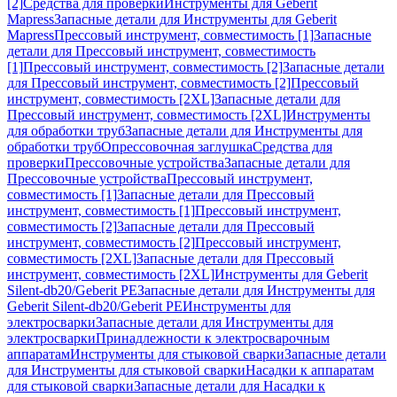
[2]
Средства для проверки
Инструменты для Geberit
Mapress
Запасные детали для Инструменты для Geberit
Mapress
Прессовый инструмент, совместимость [1]
Запасные
детали для Прессовый инструмент, совместимость
[1]
Прессовый инструмент, совместимость [2]
Запасные детали
для Прессовый инструмент, совместимость [2]
Прессовый
инструмент, совместимость [2XL]
Запасные детали для
Прессовый инструмент, совместимость [2XL]
Инструменты
для обработки труб
Запасные детали для Инструменты для
обработки труб
Опрессовочная заглушка
Средства для
проверки
Прессовочные устройства
Запасные детали для
Прессовочные устройства
Прессовый инструмент,
совместимость [1]
Запасные детали для Прессовый
инструмент, совместимость [1]
Прессовый инструмент,
совместимость [2]
Запасные детали для Прессовый
инструмент, совместимость [2]
Прессовый инструмент,
совместимость [2XL]
Запасные детали для Прессовый
инструмент, совместимость [2XL]
Инструменты для Geberit
Silent-db20/Geberit PE
Запасные детали для Инструменты для
Geberit Silent-db20/Geberit PE
Инструменты для
электросварки
Запасные детали для Инструменты для
электросварки
Принадлежности к электросварочным
аппаратам
Инструменты для стыковой сварки
Запасные детали
для Инструменты для стыковой сварки
Насадки к аппаратам
для стыковой сварки
Запасные детали для Насадки к