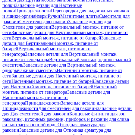
полки
Запасные детали для Настенные
полки
Принадлежности
Перегородки для выдвижных ящиков
и ящики-органайзеры
Ручки
Магнитные плиты
Смесители для
раковин
Смесители для раковин
Запасные детали для
Смесители для раковин
Вертикальный монтаж, питание от
сети
Запасные детали для Вертикальный монтаж, питание от
сети
Вертикальный монтаж, питание от батарей
Запасные
детали для Вертикальный монтаж, питание от
батарей
Вертикальный монтаж, питание от
генератора
Запасные детали для Вертикальный монтаж,
питание от генератора
Вертикальный монтаж, однорычажный
смеситель
Запасные детали для Вертикальный монтаж,
однорычажный смеситель
Настенный монтаж, питание от
сети
Запасные детали для Настенный монтаж, питание от
сети
Настенный монтаж, питание от батарей
Запасные детали
для Настенный монтаж, питание от батарей
Настенный
монтаж, питание от генератора
Запасные детали для
Настенный монтаж, питание от
генератора
Принадлежности
Запасные детали для
Принадлежности
Для смесителей для раковин
Запасные детали
для Для смесителей для раковин
Концевые фитинги для зон
раковины, кухонных раковин, приборов и раковин для слива
сильно загрязненной воды
Отводная арматура для
раковин
Запасные детали для Отводная арматура для