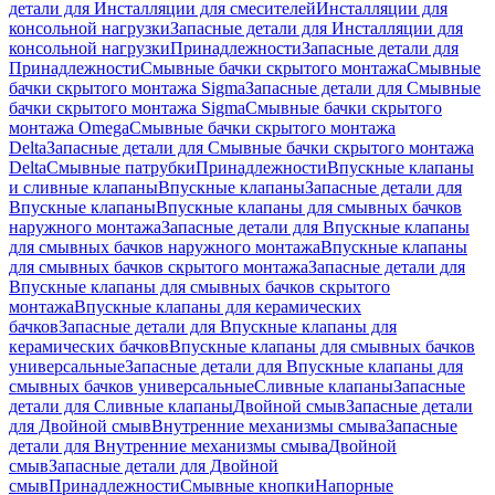
детали для Инсталляции для смесителей
Инсталляции для
консольной нагрузки
Запасные детали для Инсталляции для
консольной нагрузки
Принадлежности
Запасные детали для
Принадлежности
Смывные бачки скрытого монтажа
Смывные
бачки скрытого монтажа Sigma
Запасные детали для Смывные
бачки скрытого монтажа Sigma
Смывные бачки скрытого
монтажа Omega
Смывные бачки скрытого монтажа
Delta
Запасные детали для Смывные бачки скрытого монтажа
Delta
Смывные патрубки
Принадлежности
Впускные клапаны
и сливные клапаны
Впускные клапаны
Запасные детали для
Впускные клапаны
Впускные клапаны для смывных бачков
наружного монтажа
Запасные детали для Впускные клапаны
для смывных бачков наружного монтажа
Впускные клапаны
для смывных бачков скрытого монтажа
Запасные детали для
Впускные клапаны для смывных бачков скрытого
монтажа
Впускные клапаны для керамических
бачков
Запасные детали для Впускные клапаны для
керамических бачков
Впускные клапаны для смывных бачков
универсальные
Запасные детали для Впускные клапаны для
смывных бачков универсальные
Сливные клапаны
Запасные
детали для Сливные клапаны
Двойной смыв
Запасные детали
для Двойной смыв
Внутренние механизмы смыва
Запасные
детали для Внутренние механизмы смыва
Двойной
смыв
Запасные детали для Двойной
смыв
Принадлежности
Смывные кнопки
Напорные