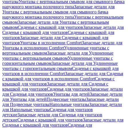
унитазы
Унитазы с вертикальным смывом для смывного бачка
наружного монтажа полочного типа
Запасные детали для
Унитазы с вертикальным смывом для смывного бачка
наружного монтажа полочного типа
Унитазы с вертикальным
смывом
Запасные детали для Унитазы с вертикальным
смывом
Сиденья с крышкой для унитазов
Запасные детали для
Сиденья с крышкой для унитазов
Сиденья с крышкой для
унитазов
Запасные детали для Сиденья с крышкой для
унитазов
Унитазы в исполнении Comfort
Запасные детали для
Унитазы в исполнении Comfort
Удлиненные унитазы с
вертикальным смывом
Запасные детали для Удлиненные
унитазы с вертикальным смывом
Удлиненные унитазы с
горизонтальным смывом
Запасные детали для Удлиненные
унитазы с горизонтальным смывом
Сиденья с крышкой для
унитазов в исполнении Comfort
Запасные детали для Сиденья
с крышкой для унитазов в исполнении Comfort
Сиденья с
крышкой для унитазов
Запасные детали для Сиденья с
крышкой для унитазов
Сиденья для унитазов
Запасные детали
для Сиденья для унитазов
Унитазы для детей
Запасные детали
для Унитазы для детей
Подвесные унитазы
Запасные детали
для Подвесные унитазы
Напольные унитазы
Запасные детали
для Напольные унитазы
Сиденья для унитазов
детские
Запасные детали для Сиденья для унитазов
детские
Сиденья с крышкой для унитазов
Запасные детали для
Сиденья с крышкой для унитазов
Сиденья для