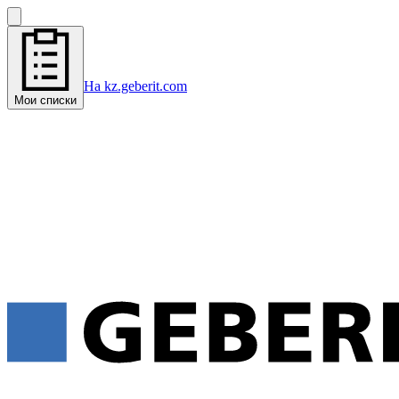
На kz.geberit.com
Мои списки