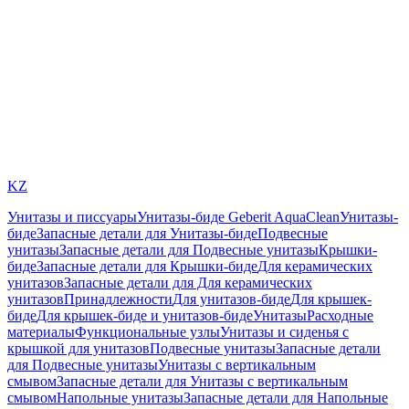
KZ
Унитазы и писсуары
Унитазы-биде Geberit AquaClean
Унитазы-
биде
Запасные детали для Унитазы-биде
Подвесные
унитазы
Запасные детали для Подвесные унитазы
Крышки-
биде
Запасные детали для Крышки-биде
Для керамических
унитазов
Запасные детали для Для керамических
унитазов
Принадлежности
Для унитазов-биде
Для крышек-
биде
Для крышек-биде и унитазов-биде
Унитазы
Расходные
материалы
Функциональные узлы
Унитазы и сиденья с
крышкой для унитазов
Подвесные унитазы
Запасные детали
для Подвесные унитазы
Унитазы с вертикальным
смывом
Запасные детали для Унитазы с вертикальным
смывом
Напольные унитазы
Запасные детали для Напольные