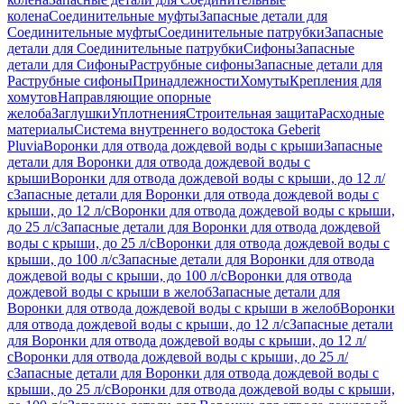
колена
Соединительные муфты
Запасные детали для
Соединительные муфты
Соединительные патрубки
Запасные
детали для Соединительные патрубки
Сифоны
Запасные
детали для Сифоны
Раструбные сифоны
Запасные детали для
Раструбные сифоны
Принадлежности
Хомуты
Крепления для
хомутов
Направляющие опорные
желоба
Заглушки
Уплотнения
Строительная защита
Расходные
материалы
Система внутреннего водостока Geberit
Pluvia
Воронки для отвода дождевой воды с крыши
Запасные
детали для Воронки для отвода дождевой воды с
крыши
Воронки для отвода дождевой воды с крыши, до 12 л/
с
Запасные детали для Воронки для отвода дождевой воды с
крыши, до 12 л/с
Воронки для отвода дождевой воды с крыши,
до 25 л/с
Запасные детали для Воронки для отвода дождевой
воды с крыши, до 25 л/с
Воронки для отвода дождевой воды с
крыши, до 100 л/с
Запасные детали для Воронки для отвода
дождевой воды с крыши, до 100 л/с
Воронки для отвода
дождевой воды с крыши в желоб
Запасные детали для
Воронки для отвода дождевой воды с крыши в желоб
Воронки
для отвода дождевой воды с крыши, до 12 л/с
Запасные детали
для Воронки для отвода дождевой воды с крыши, до 12 л/
с
Воронки для отвода дождевой воды с крыши, до 25 л/
с
Запасные детали для Воронки для отвода дождевой воды с
крыши, до 25 л/с
Воронки для отвода дождевой воды с крыши,