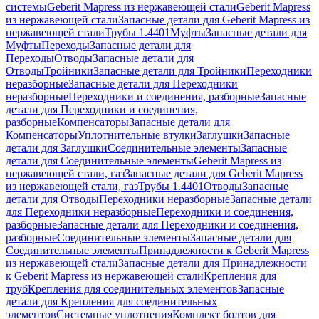
системы
Geberit Mapress из нержавеющей стали
Geberit Mapress
из нержавеющей стали
Запасные детали для Geberit Mapress из
нержавеющей стали
Трубы 1.4401
Муфты
Запасные детали для
Муфты
Переходы
Запасные детали для
Переходы
Отводы
Запасные детали для
Отводы
Тройники
Запасные детали для Тройники
Переходники
неразборные
Запасные детали для Переходники
неразборные
Переходники и соединения, разборные
Запасные
детали для Переходники и соединения,
разборные
Компенсаторы
Запасные детали для
Компенсаторы
Уплотнительные втулки
Заглушки
Запасные
детали для Заглушки
Соединительные элементы
Запасные
детали для Соединительные элементы
Geberit Mapress из
нержавеющей стали, газ
Запасные детали для Geberit Mapress
из нержавеющей стали, газ
Трубы 1.4401
Отводы
Запасные
детали для Отводы
Переходники неразборные
Запасные детали
для Переходники неразборные
Переходники и соединения,
разборные
Запасные детали для Переходники и соединения,
разборные
Соединительные элементы
Запасные детали для
Соединительные элементы
Принадлежности к Geberit Mapress
из нержавеющей стали
Запасные детали для Принадлежности
к Geberit Mapress из нержавеющей стали
Крепления для
труб
Крепления для соединительных элементов
Запасные
детали для Крепления для соединительных
элементов
Системные уплотнения
Комплект болтов для