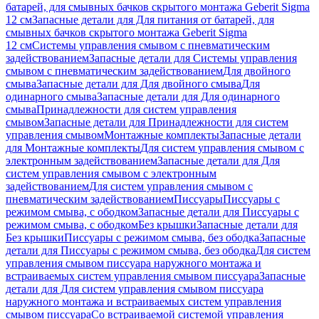
батарей, для смывных бачков скрытого монтажа Geberit Sigma
12 см
Запасные детали для Для питания от батарей, для
смывных бачков скрытого монтажа Geberit Sigma
12 см
Системы управления смывом с пневматическим
задействованием
Запасные детали для Системы управления
смывом с пневматическим задействованием
Для двойного
смыва
Запасные детали для Для двойного смыва
Для
одинарного смыва
Запасные детали для Для одинарного
смыва
Принадлежности для систем управления
смывом
Запасные детали для Принадлежности для систем
управления смывом
Монтажные комплекты
Запасные детали
для Монтажные комплекты
Для систем управления смывом с
электронным задействованием
Запасные детали для Для
систем управления смывом с электронным
задействованием
Для систем управления смывом с
пневматическим задействованием
Писсуары
Писсуары с
режимом смыва, с ободком
Запасные детали для Писсуары с
режимом смыва, с ободком
Без крышки
Запасные детали для
Без крышки
Писсуары с режимом смыва, без ободка
Запасные
детали для Писсуары с режимом смыва, без ободка
Для систем
управления смывом писсуара наружного монтажа и
встраиваемых систем управления смывом писсуара
Запасные
детали для Для систем управления смывом писсуара
наружного монтажа и встраиваемых систем управления
смывом писсуара
Со встраиваемой системой управления