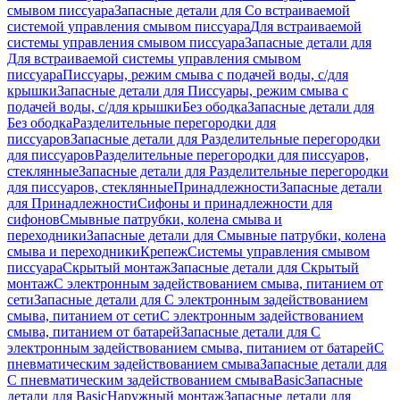
смывом писсуара
Запасные детали для Со встраиваемой
системой управления смывом писсуара
Для встраиваемой
системы управления смывом писсуара
Запасные детали для
Для встраиваемой системы управления смывом
писсуара
Писсуары, режим смыва с подачей воды, с/для
крышки
Запасные детали для Писсуары, режим смыва с
подачей воды, с/для крышки
Без ободка
Запасные детали для
Без ободка
Разделительные перегородки для
писсуаров
Запасные детали для Разделительные перегородки
для писсуаров
Разделительные перегородки для писсуаров,
стеклянные
Запасные детали для Разделительные перегородки
для писсуаров, стеклянные
Принадлежности
Запасные детали
для Принадлежности
Сифоны и принадлежности для
сифонов
Смывные патрубки, колена смыва и
переходники
Запасные детали для Смывные патрубки, колена
смыва и переходники
Крепеж
Системы управления смывом
писсуара
Скрытый монтаж
Запасные детали для Скрытый
монтаж
С электронным задействованием смыва, питанием от
сети
Запасные детали для С электронным задействованием
смыва, питанием от сети
С электронным задействованием
смыва, питанием от батарей
Запасные детали для С
электронным задействованием смыва, питанием от батарей
С
пневматическим задействованием смыва
Запасные детали для
С пневматическим задействованием смыва
Basic
Запасные
детали для Basic
Наружный монтаж
Запасные детали для