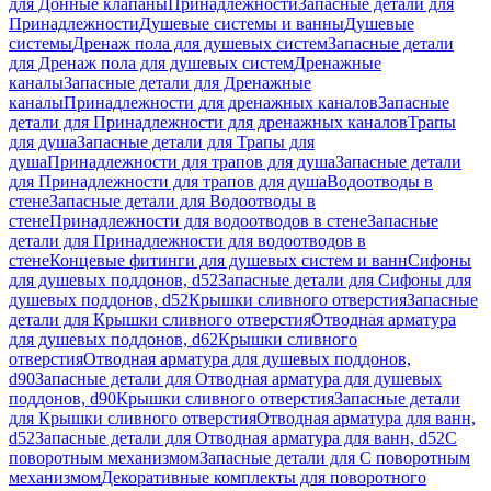
для Донные клапаны
Принадлежности
Запасные детали для
Принадлежности
Душевые системы и ванны
Душевые
системы
Дренаж пола для душевых систем
Запасные детали
для Дренаж пола для душевых систем
Дренажные
каналы
Запасные детали для Дренажные
каналы
Принадлежности для дренажных каналов
Запасные
детали для Принадлежности для дренажных каналов
Трапы
для душа
Запасные детали для Трапы для
душа
Принадлежности для трапов для душа
Запасные детали
для Принадлежности для трапов для душа
Водоотводы в
стене
Запасные детали для Водоотводы в
стене
Принадлежности для водоотводов в стене
Запасные
детали для Принадлежности для водоотводов в
стене
Концевые фитинги для душевых систем и ванн
Сифоны
для душевых поддонов, d52
Запасные детали для Сифоны для
душевых поддонов, d52
Крышки сливного отверстия
Запасные
детали для Крышки сливного отверстия
Отводная арматура
для душевых поддонов, d62
Крышки сливного
отверстия
Отводная арматура для душевых поддонов,
d90
Запасные детали для Отводная арматура для душевых
поддонов, d90
Крышки сливного отверстия
Запасные детали
для Крышки сливного отверстия
Отводная арматура для ванн,
d52
Запасные детали для Отводная арматура для ванн, d52
С
поворотным механизмом
Запасные детали для С поворотным
механизмом
Декоративные комплекты для поворотного