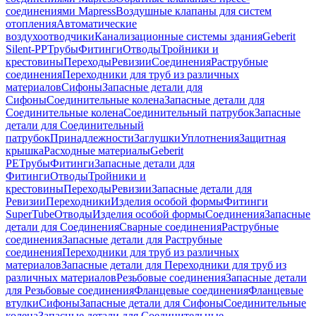
соединениями Mapress
Воздушные клапаны для систем
отопления
Автоматические
воздухоотводчики
Канализационные системы здания
Geberit
Silent-PP
Трубы
Фитинги
Отводы
Тройники и
крестовины
Переходы
Ревизии
Соединения
Раструбные
соединения
Переходники для труб из различных
материалов
Сифоны
Запасные детали для
Сифоны
Соединительные колена
Запасные детали для
Соединительные колена
Соединительный патрубок
Запасные
детали для Соединительный
патрубок
Принадлежности
Заглушки
Уплотнения
Защитная
крышка
Расходные материалы
Geberit
PE
Трубы
Фитинги
Запасные детали для
Фитинги
Отводы
Тройники и
крестовины
Переходы
Ревизии
Запасные детали для
Ревизии
Переходники
Изделия особой формы
Фитинги
SuperTube
Отводы
Изделия особой формы
Соединения
Запасные
детали для Соединения
Сварные соединения
Раструбные
соединения
Запасные детали для Раструбные
соединения
Переходники для труб из различных
материалов
Запасные детали для Переходники для труб из
различных материалов
Резьбовые соединения
Запасные детали
для Резьбовые соединения
Фланцевые соединения
Фланцевые
втулки
Сифоны
Запасные детали для Сифоны
Соединительные
колена
Запасные детали для Соединительные