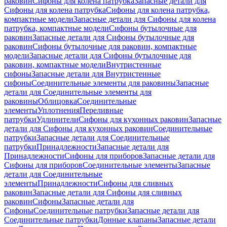
раковин
Сифоны для колена патрубка
Запасные детали для
Сифоны для колена патрубка
Сифоны для колена патрубка,
компактные модели
Запасные детали для Сифоны для колена
патрубка, компактные модели
Сифоны бутылочные для
раковин
Запасные детали для Сифоны бутылочные для
раковин
Сифоны бутылочные для раковин, компактные
модели
Запасные детали для Сифоны бутылочные для
раковин, компактные модели
Внутристенные
сифоны
Запасные детали для Внутристенные
сифоны
Соединительные элементы для раковины
Запасные
детали для Соединительные элементы для
раковины
Облицовка
Соединительные
элементы
Уплотнения
Переливные
патрубки
Удлинители
Сифоны для кухонных раковин
Запасные
детали для Сифоны для кухонных раковин
Соединительные
патрубки
Запасные детали для Соединительные
патрубки
Принадлежности
Запасные детали для
Принадлежности
Сифоны для приборов
Запасные детали для
Сифоны для приборов
Соединительные элементы
Запасные
детали для Соединительные
элементы
Принадлежности
Сифоны для сливных
раковин
Запасные детали для Сифоны для сливных
раковин
Сифоны
Запасные детали для
Сифоны
Соединительные патрубки
Запасные детали для
Соединительные патрубки
Донные клапаны
Запасные детали