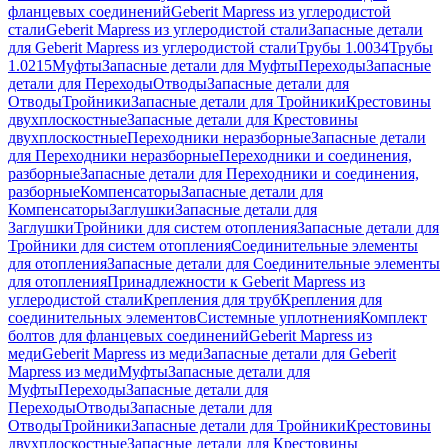
фланцевых соединений
Geberit Mapress из углеродистой
стали
Geberit Mapress из углеродистой стали
Запасные детали
для Geberit Mapress из углеродистой стали
Трубы 1.0034
Трубы
1.0215
Муфты
Запасные детали для Муфты
Переходы
Запасные
детали для Переходы
Отводы
Запасные детали для
Отводы
Тройники
Запасные детали для Тройники
Крестовины
двухплоскостные
Запасные детали для Крестовины
двухплоскостные
Переходники неразборные
Запасные детали
для Переходники неразборные
Переходники и соединения,
разборные
Запасные детали для Переходники и соединения,
разборные
Компенсаторы
Запасные детали для
Компенсаторы
Заглушки
Запасные детали для
Заглушки
Тройники для систем отопления
Запасные детали для
Тройники для систем отопления
Соединительные элементы
для отопления
Запасные детали для Соединительные элементы
для отопления
Принадлежности к Geberit Mapress из
углеродистой стали
Крепления для труб
Крепления для
соединительных элементов
Системные уплотнения
Комплект
болтов для фланцевых соединений
Geberit Mapress из
меди
Geberit Mapress из меди
Запасные детали для Geberit
Mapress из меди
Муфты
Запасные детали для
Муфты
Переходы
Запасные детали для
Переходы
Отводы
Запасные детали для
Отводы
Тройники
Запасные детали для Тройники
Крестовины
двухплоскостные
Запасные детали для Крестовины