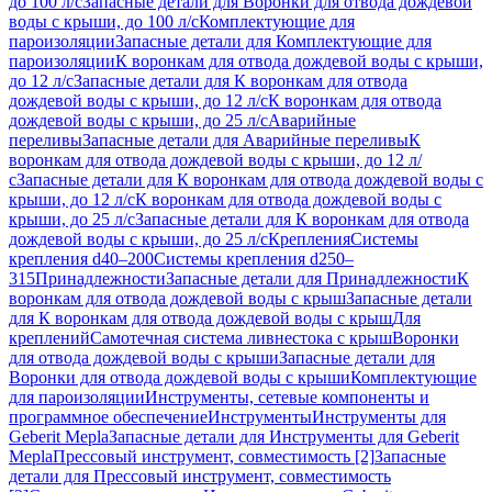
до 100 л/с
Запасные детали для Воронки для отвода дождевой
воды с крыши, до 100 л/с
Комплектующие для
пароизоляции
Запасные детали для Комплектующие для
пароизоляции
К воронкам для отвода дождевой воды с крыши,
до 12 л/с
Запасные детали для К воронкам для отвода
дождевой воды с крыши, до 12 л/с
К воронкам для отвода
дождевой воды с крыши, до 25 л/с
Аварийные
переливы
Запасные детали для Аварийные переливы
К
воронкам для отвода дождевой воды с крыши, до 12 л/
с
Запасные детали для К воронкам для отвода дождевой воды с
крыши, до 12 л/с
К воронкам для отвода дождевой воды с
крыши, до 25 л/с
Запасные детали для К воронкам для отвода
дождевой воды с крыши, до 25 л/с
Крепления
Системы
крепления d40–200
Системы крепления d250–
315
Принадлежности
Запасные детали для Принадлежности
К
воронкам для отвода дождевой воды с крыш
Запасные детали
для К воронкам для отвода дождевой воды с крыш
Для
креплений
Самотечная система ливнестока с крыш
Воронки
для отвода дождевой воды с крыши
Запасные детали для
Воронки для отвода дождевой воды с крыши
Комплектующие
для пароизоляции
Инструменты, сетевые компоненты и
программное обеспечение
Инструменты
Инструменты для
Geberit Mepla
Запасные детали для Инструменты для Geberit
Mepla
Прессовый инструмент, совместимость [2]
Запасные
детали для Прессовый инструмент, совместимость