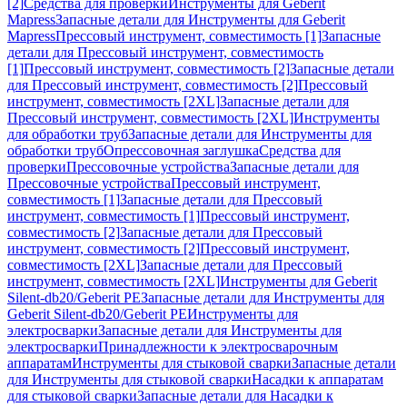
[2]
Средства для проверки
Инструменты для Geberit
Mapress
Запасные детали для Инструменты для Geberit
Mapress
Прессовый инструмент, совместимость [1]
Запасные
детали для Прессовый инструмент, совместимость
[1]
Прессовый инструмент, совместимость [2]
Запасные детали
для Прессовый инструмент, совместимость [2]
Прессовый
инструмент, совместимость [2XL]
Запасные детали для
Прессовый инструмент, совместимость [2XL]
Инструменты
для обработки труб
Запасные детали для Инструменты для
обработки труб
Опрессовочная заглушка
Средства для
проверки
Прессовочные устройства
Запасные детали для
Прессовочные устройства
Прессовый инструмент,
совместимость [1]
Запасные детали для Прессовый
инструмент, совместимость [1]
Прессовый инструмент,
совместимость [2]
Запасные детали для Прессовый
инструмент, совместимость [2]
Прессовый инструмент,
совместимость [2XL]
Запасные детали для Прессовый
инструмент, совместимость [2XL]
Инструменты для Geberit
Silent-db20/Geberit PE
Запасные детали для Инструменты для
Geberit Silent-db20/Geberit PE
Инструменты для
электросварки
Запасные детали для Инструменты для
электросварки
Принадлежности к электросварочным
аппаратам
Инструменты для стыковой сварки
Запасные детали
для Инструменты для стыковой сварки
Насадки к аппаратам
для стыковой сварки
Запасные детали для Насадки к