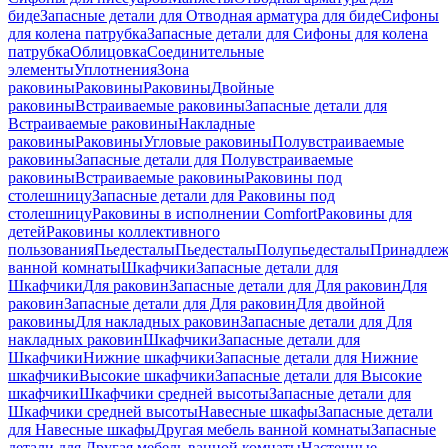
биде
Запасные детали для Отводная арматура для биде
Сифоны
для колена патрубка
Запасные детали для Сифоны для колена
патрубка
Облицовка
Соединительные
элементы
Уплотнения
Зона
раковины
Раковины
Раковины
Двойные
раковины
Встраиваемые раковины
Запасные детали для
Встраиваемые раковины
Накладные
раковины
Раковины
Угловые раковины
Полувстраиваемые
раковины
Запасные детали для Полувстраиваемые
раковины
Встраиваемые раковины
Раковины под
столешницу
Запасные детали для Раковины под
столешницу
Раковины в исполнении Comfort
Pаковины для
детей
Раковины коллективного
пользования
Пьедесталы
Пьедесталы
Полупьедесталы
Принадлеж
ванной комнаты
Шкафчики
Запасные детали для
Шкафчики
Для раковин
Запасные детали для Для раковин
Для
раковин
Запасные детали для Для раковин
Для двойной
раковины
Для накладных pаковин
Запасные детали для Для
накладных pаковин
Шкафчики
Запасные детали для
Шкафчики
Нижние шкафчики
Запасные детали для Нижние
шкафчики
Высокие шкафчики
Запасные детали для Высокие
шкафчики
Шкафчики средней высоты
Запасные детали для
Шкафчики средней высоты
Навесные шкафы
Запасные детали
для Навесные шкафы
Другая мебель ванной комнаты
Запасные
детали для Другая мебель ванной комнаты
Настенные