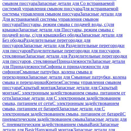
смывом писсуара
Запасные детали для Со встраиваемой
системой управления смывом писсуара
Для встраиваемой
системы управления смывом писсуара
Запасные детали для
Для встраиваемой системы управления смывом
писсуара
Писсуары, режим смыва с подачей воды, с/для
крышки
Запасные детали для Писсуары, режим смыва с
подачей воды, с/для крышки
Без ободка
Запасные детали для
Без ободка
Разделительные перегородки для
писсуаров
Запасные детали для Разделительные перегородки
для писсуаров
Разделительные перегородки для писсуаров,
стеклянные
Запасные детали для Разделительные перегородки
для писсуаров, стеклянные
Принадлежности
Запасные детали
для Принадлежности
Сифоны и принадлежности для
сифонов
Смывные патрубки, колена смыва и
переходники
Запасные детали для Смывные патрубки, колена
смыва и переходники
Крепеж
Системы управления смывом
писсуара
Скрытый монтаж
Запасные детали для Скрытый
монтаж
С электронным задействованием смыва, питанием от
сети
Запасные детали для С электронным задействованием
смыва, питанием от сети
С электронным задействованием
смыва, питанием от батарей
Запасные детали для С
электронным задействованием смыва, питанием от батарей
С
пневматическим задействованием смыва
Запасные детали для
С пневматическим задействованием смыва
Basic
Запасные
детали для Basic
Наружный монтаж
Запасные детали для