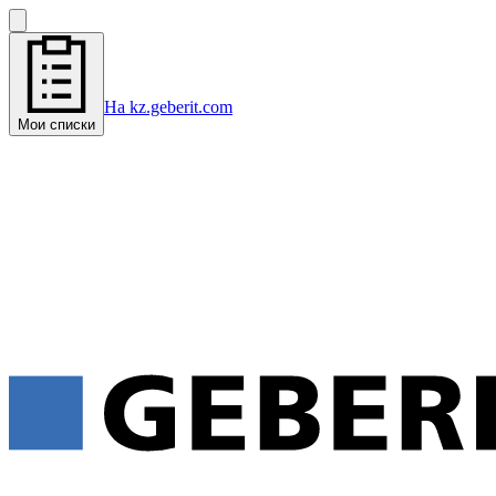
На kz.geberit.com
Мои списки