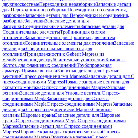
двухплоскостные
Переходники неразборные
Запасные детали
для Переходники неразборные
Переходники и соединения,
разборные
Запасные детали для Переходники и соединения,
разборные
Заглушки
Запасные детали для
Заглушки
Соединительные элементы
Запасные детали для
Соединительные элементы
Тройники для систем
отопления
Запасные детали для Тройники для систем
отопления
Соединительные элементы для отопления
Запасные
детали для Соединительные элементы для
отопления
Принадлежности к Geberit Mapress из
меди
Крепления для труб
Системные уплотнения
Комплект
болтов для фланцевых соединений
Трубопроводная
арматура
Прямые вентили
Запасные детали для Прямые
вентили
С пресс-соединениями Mapress
Запасные детали для С
пресс-соединениями Mapress
Прямые запорные вентили для
скрытого монтажа
С пресс-соединениями Mapress
Угловые
вентили
Запасные детали для Угловые вентили
С пресс-
соединениями Mepla
Запасные детали для С пресс-
соединениями Mepla
С пресс-соединениями Mapress
Запасные
детали для С пресс-соединениями Mapress
Сливные
клапаны
Шаровые краны
Запасные детали для Шаровые
краны
С пресс-соединениями Mepla
С пресс-соединениями
Mapress
Запасные детали для С пресс-соединениями
Mapress
Шаровые краны для скрытого монтажа
С пресс-
соединениями Mapress
Обратные клапаны
С пресс-