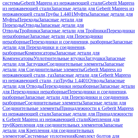
системы
Geberit Mapress из нержавеющей стали
Geberit Mapress
из нержавеющей стали
Запасные детали для Geberit Mapress из
нержавеющей стали
Трубы 1.4401
Муфты
Запасные детали для
Муфты
Переходы
Запасные детали для
Переходы
Отводы
Запасные детали для
Отводы
Тройники
Запасные детали для Тройники
Переходники
неразборные
Запасные детали для Переходники
неразборные
Переходники и соединения, разборные
Запасные
детали для Переходники и соединения,
разборные
Компенсаторы
Запасные детали для
Компенсаторы
Уплотнительные втулки
Заглушки
Запасные
детали для Заглушки
Соединительные элементы
Запасные
детали для Соединительные элементы
Geberit Mapress из
нержавеющей стали, газ
Запасные детали для Geberit Mapress
из нержавеющей стали, газ
Трубы 1.4401
Отводы
Запасные
детали для Отводы
Переходники неразборные
Запасные детали
для Переходники неразборные
Переходники и соединения,
разборные
Запасные детали для Переходники и соединения,
разборные
Соединительные элементы
Запасные детали для
Соединительные элементы
Принадлежности к Geberit Mapress
из нержавеющей стали
Запасные детали для Принадлежности
к Geberit Mapress из нержавеющей стали
Крепления для
труб
Крепления для соединительных элементов
Запасные
детали для Крепления для соединительных
элементов
Системные уплотнения
Комплект болтов для