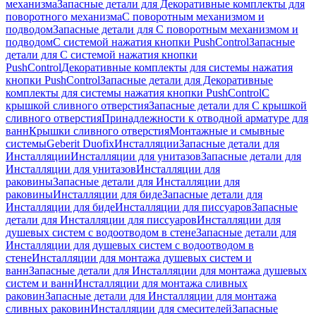
механизма
Запасные детали для Декоративные комплекты для
поворотного механизма
С поворотным механизмом и
подводом
Запасные детали для С поворотным механизмом и
подводом
С системой нажатия кнопки PushControl
Запасные
детали для С системой нажатия кнопки
PushControl
Декоративные комплекты для системы нажатия
кнопки PushControl
Запасные детали для Декоративные
комплекты для системы нажатия кнопки PushControl
С
крышкой сливного отверстия
Запасные детали для С крышкой
сливного отверстия
Принадлежности к отводной арматуре для
ванн
Крышки сливного отверстия
Монтажные и смывные
системы
Geberit Duofix
Инсталляции
Запасные детали для
Инсталляции
Инсталляции для унитазов
Запасные детали для
Инсталляции для унитазов
Инсталляции для
раковины
Запасные детали для Инсталляции для
раковины
Инсталляции для биде
Запасные детали для
Инсталляции для биде
Инсталляции для писсуаров
Запасные
детали для Инсталляции для писсуаров
Инсталляции для
душевых систем с водоотводом в стене
Запасные детали для
Инсталляции для душевых систем с водоотводом в
стене
Инсталляции для монтажа душевых систем и
ванн
Запасные детали для Инсталляции для монтажа душевых
систем и ванн
Инсталляции для монтажа сливных
раковин
Запасные детали для Инсталляции для монтажа
сливных раковин
Инсталляции для смесителей
Запасные