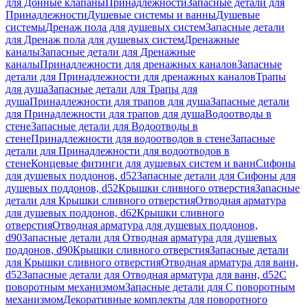
для Донные клапаны
Принадлежности
Запасные детали для
Принадлежности
Душевые системы и ванны
Душевые
системы
Дренаж пола для душевых систем
Запасные детали
для Дренаж пола для душевых систем
Дренажные
каналы
Запасные детали для Дренажные
каналы
Принадлежности для дренажных каналов
Запасные
детали для Принадлежности для дренажных каналов
Трапы
для душа
Запасные детали для Трапы для
душа
Принадлежности для трапов для душа
Запасные детали
для Принадлежности для трапов для душа
Водоотводы в
стене
Запасные детали для Водоотводы в
стене
Принадлежности для водоотводов в стене
Запасные
детали для Принадлежности для водоотводов в
стене
Концевые фитинги для душевых систем и ванн
Сифоны
для душевых поддонов, d52
Запасные детали для Сифоны для
душевых поддонов, d52
Крышки сливного отверстия
Запасные
детали для Крышки сливного отверстия
Отводная арматура
для душевых поддонов, d62
Крышки сливного
отверстия
Отводная арматура для душевых поддонов,
d90
Запасные детали для Отводная арматура для душевых
поддонов, d90
Крышки сливного отверстия
Запасные детали
для Крышки сливного отверстия
Отводная арматура для ванн,
d52
Запасные детали для Отводная арматура для ванн, d52
С
поворотным механизмом
Запасные детали для С поворотным
механизмом
Декоративные комплекты для поворотного