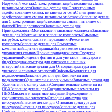
Наружный монтаж
С электронным задействованием смыва,
питанием от сети
Запасные детали для С электронным
задействованием смыва, питанием от сети
С электронным
задействованием смыва, питанием от батарей
Запасные детали
для С электронным задействованием смыва, питанием от
батарей
Принадлежности
Запасные детали для
Принадлежности
Монтажные и запасные комплекты
Запасные
детали для Монтажные и запасные комплекты
Смывные
патрубки, колена смыва и переходники
Ремонтные
комплекты
Запасные детали для Ремонтные
комплекты
Защитные крышки
Встраиваемые системы
управления смывом
Прочие принадлежности
Средства
управления
Концевые фитинги для унитазов, писсуаров и
биде
Отводная арматура для унитазов и сливных
отверстий
Запасные детали для Отводная арматура для
унитазов и сливных отверстий
Сифоны
Комплекты для
подключения
Запасные детали для Комплекты для
подключения
Удлинители к колену смыва
Запасные детали для
Удлинители к колену смыва
Соединительные элементы из
ПВХ
Запасные детали для Соединительные элементы из
ПВХ
Манжеты и защитные заглушки
Переходники и
соединительные элементы
Отводная арматура для
писсуаров
Запасные детали для Отводная арматура для
писсуаров
Cифоны для писсуаров
Запасные детали для
Cифоны для писсуаров
Манжеты
Отводная арматура для