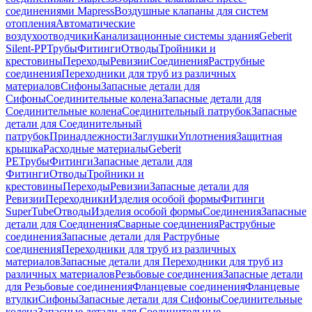
соединениями Mapress
Воздушные клапаны для систем
отопления
Автоматические
воздухоотводчики
Канализационные системы здания
Geberit
Silent-PP
Трубы
Фитинги
Отводы
Тройники и
крестовины
Переходы
Ревизии
Соединения
Раструбные
соединения
Переходники для труб из различных
материалов
Сифоны
Запасные детали для
Сифоны
Соединительные колена
Запасные детали для
Соединительные колена
Соединительный патрубок
Запасные
детали для Соединительный
патрубок
Принадлежности
Заглушки
Уплотнения
Защитная
крышка
Расходные материалы
Geberit
PE
Трубы
Фитинги
Запасные детали для
Фитинги
Отводы
Тройники и
крестовины
Переходы
Ревизии
Запасные детали для
Ревизии
Переходники
Изделия особой формы
Фитинги
SuperTube
Отводы
Изделия особой формы
Соединения
Запасные
детали для Соединения
Сварные соединения
Раструбные
соединения
Запасные детали для Раструбные
соединения
Переходники для труб из различных
материалов
Запасные детали для Переходники для труб из
различных материалов
Резьбовые соединения
Запасные детали
для Резьбовые соединения
Фланцевые соединения
Фланцевые
втулки
Сифоны
Запасные детали для Сифоны
Соединительные
колена
Запасные детали для Соединительные