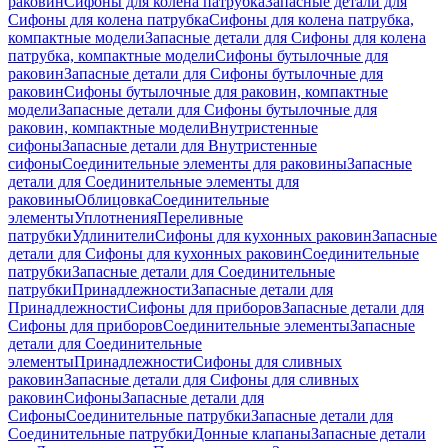
раковин
Сифоны для колена патрубка
Запасные детали для
Сифоны для колена патрубка
Сифоны для колена патрубка,
компактные модели
Запасные детали для Сифоны для колена
патрубка, компактные модели
Сифоны бутылочные для
раковин
Запасные детали для Сифоны бутылочные для
раковин
Сифоны бутылочные для раковин, компактные
модели
Запасные детали для Сифоны бутылочные для
раковин, компактные модели
Внутристенные
сифоны
Запасные детали для Внутристенные
сифоны
Соединительные элементы для раковины
Запасные
детали для Соединительные элементы для
раковины
Облицовка
Соединительные
элементы
Уплотнения
Переливные
патрубки
Удлинители
Сифоны для кухонных раковин
Запасные
детали для Сифоны для кухонных раковин
Соединительные
патрубки
Запасные детали для Соединительные
патрубки
Принадлежности
Запасные детали для
Принадлежности
Сифоны для приборов
Запасные детали для
Сифоны для приборов
Соединительные элементы
Запасные
детали для Соединительные
элементы
Принадлежности
Сифоны для сливных
раковин
Запасные детали для Сифоны для сливных
раковин
Сифоны
Запасные детали для
Сифоны
Соединительные патрубки
Запасные детали для
Соединительные патрубки
Донные клапаны
Запасные детали