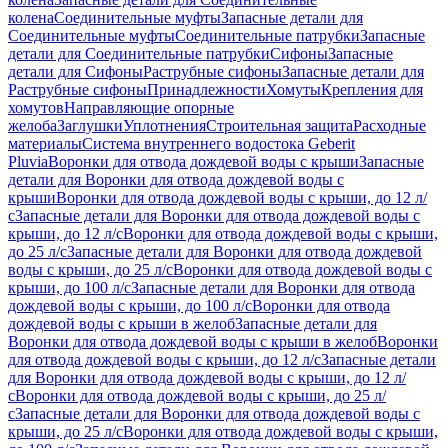
колена
Соединительные муфты
Запасные детали для
Соединительные муфты
Соединительные патрубки
Запасные
детали для Соединительные патрубки
Сифоны
Запасные
детали для Сифоны
Раструбные сифоны
Запасные детали для
Раструбные сифоны
Принадлежности
Хомуты
Крепления для
хомутов
Направляющие опорные
желоба
Заглушки
Уплотнения
Строительная защита
Расходные
материалы
Система внутреннего водостока Geberit
Pluvia
Воронки для отвода дождевой воды с крыши
Запасные
детали для Воронки для отвода дождевой воды с
крыши
Воронки для отвода дождевой воды с крыши, до 12 л/
с
Запасные детали для Воронки для отвода дождевой воды с
крыши, до 12 л/с
Воронки для отвода дождевой воды с крыши,
до 25 л/с
Запасные детали для Воронки для отвода дождевой
воды с крыши, до 25 л/с
Воронки для отвода дождевой воды с
крыши, до 100 л/с
Запасные детали для Воронки для отвода
дождевой воды с крыши, до 100 л/с
Воронки для отвода
дождевой воды с крыши в желоб
Запасные детали для
Воронки для отвода дождевой воды с крыши в желоб
Воронки
для отвода дождевой воды с крыши, до 12 л/с
Запасные детали
для Воронки для отвода дождевой воды с крыши, до 12 л/
с
Воронки для отвода дождевой воды с крыши, до 25 л/
с
Запасные детали для Воронки для отвода дождевой воды с
крыши, до 25 л/с
Воронки для отвода дождевой воды с крыши,