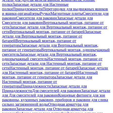
полки
Запасные детали для Настенные
полки
Принадлежности
Перегородки для выдвижных ящиков
и ящики-органайзеры
Ручки
Магнитные плиты
Смесители для
раковин
Смесители для раковин
Запасные детали для
Смесители для раковин
Вертикальный монтаж, питание от
сети
Запасные детали для Вертикальный монтаж, питание от
сети
Вертикальный монтаж, питание от батарей
Запасные
детали для Вертикальный монтаж, питание от
батарей
Вертикальный монтаж, питание от
генератора
Запасные детали для Вертикальный монтаж,
питание от генератора
Вертикальный монтаж, однорычажный
смеситель
Запасные детали для Вертикальный монтаж,
однорычажный смеситель
Настенный монтаж, питание от
сети
Запасные детали для Настенный монтаж, питание от
сети
Настенный монтаж, питание от батарей
Запасные детали
для Настенный монтаж, питание от батарей
Настенный
монтаж, питание от генератора
Запасные детали для
Настенный монтаж, питание от
генератора
Принадлежности
Запасные детали для
Принадлежности
Для смесителей для раковин
Запасные детали
для Для смесителей для раковин
Концевые фитинги для зон
раковины, кухонных раковин, приборов и раковин для слива
сильно загрязненной воды
Отводная арматура для
раковин
Запасные детали для Отводная арматура для