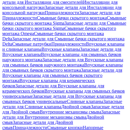
детали для Инсталляции для смесителей
Инсталляции для
консольной нагрузки
Запасные детали для Инсталляции для
консольной нагрузки
Принадлежности
Запасные детали для
Принадлежности
Смывные бачки скрытого монтажа
Смывные
бачки скрытого монтажа Sigma
Запасные детали для Смывные
бачки скрытого монтажа Sigma
Смывные бачки скрытого
монтажа Omega
Смывные бачки скрытого монтажа
Delta
Запасные детали для Смывные бачки скрытого монтажа
Delta
Смывные патрубки
Принадлежности
Впускные клапаны
и сливные клапаны
Впускные клапаны
Запасные детали для
Впускные клапаны
Впускные клапаны для смывных бачков
наружного монтажа
Запасные детали для Впускные клапаны
для смывных бачков наружного монтажа
Впускные клапаны
для смывных бачков скрытого монтажа
Запасные детали для
Впускные клапаны для смывных бачков скрытого
монтажа
Впускные клапаны для керамических
бачков
Запасные детали для Впускные клапаны для
керамических бачков
Впускные клапаны для смывных бачков
универсальные
Запасные детали для Впускные клапаны для
смывных бачков универсальные
Сливные клапаны
Запасные
детали для Сливные клапаны
Двойной смыв
Запасные детали
для Двойной смыв
Внутренние механизмы смыва
Запасные
детали для Внутренние механизмы смыва
Двойной
смыв
Запасные детали для Двойной
смыв
Принадлежности
Смывные кнопки
Напорные