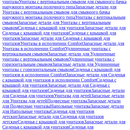
унитазы
Унитазы с вертикальным смывом для смывного бачка
наружного монтажа полочного типа
Запасные детали для
Унитазы с вертикальным смывом для смывного бачка
наружного монтажа полочного типа
Унитазы с вертикальным
смывом
Запасные детали для Унитазы с вертикальным
смывом
Сиденья с крышкой для унитазов
Запасные детали для
Сиденья с крышкой для унитазов
Сиденья с крышкой для
унитазов
Запасные детали для Сиденья с крышкой для
унитазов
Унитазы в исполнении Comfort
Запасные детали для
Унитазы в исполнении Comfort
Удлиненные унитазы с
вертикальным смывом
Запасные детали для Удлиненные
унитазы с вертикальным смывом
Удлиненные унитазы с
горизонтальным смывом
Запасные детали для Удлиненные
унитазы с горизонтальным смывом
Сиденья с крышкой для
унитазов в исполнении Comfort
Запасные детали для Сиденья
с крышкой для унитазов в исполнении Comfort
Сиденья с
крышкой для унитазов
Запасные детали для Сиденья с
крышкой для унитазов
Сиденья для унитазов
Запасные детали
для Сиденья для унитазов
Унитазы для детей
Запасные детали
для Унитазы для детей
Подвесные унитазы
Запасные детали
для Подвесные унитазы
Напольные унитазы
Запасные детали
для Напольные унитазы
Сиденья для унитазов
детские
Запасные детали для Сиденья для унитазов
детские
Сиденья с крышкой для унитазов
Запасные детали для
Сиденья с крышкой для унитазов
Сиденья для