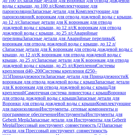
до 100 л/с
Запасные детали для Воронки для отвода дождевой
воды с крыши, до 100 л/с
Комплектующие для
пароизоляции
Запасные детали для Комплектующие для
пароизоляции
К воронкам для отвода дождевой воды с крыши,
до 12 л/с
Запасные детали для К воронкам для отвода
дождевой воды с крыши, до 12 л/с
К воронкам для отвода
дождевой воды с крыши, до 25 л/с
Аварийные
переливы
Запасные детали для Аварийные переливы
К
воронкам для отвода дождевой воды с крыши, до 12 л/
с
Запасные детали для К воронкам для отвода дождевой воды с
крыши, до 12 л/с
К воронкам для отвода дождевой воды с
крыши, до 25 л/с
Запасные детали для К воронкам для отвода
дождевой воды с крыши, до 25 л/с
Крепления
Системы
крепления d40–200
Системы крепления d250–
315
Принадлежности
Запасные детали для Принадлежности
К
воронкам для отвода дождевой воды с крыш
Запасные детали
для К воронкам для отвода дождевой воды с крыш
Для
креплений
Самотечная система ливнестока с крыш
Воронки
для отвода дождевой воды с крыши
Запасные детали для
Воронки для отвода дождевой воды с крыши
Комплектующие
для пароизоляции
Инструменты, сетевые компоненты и
программное обеспечение
Инструменты
Инструменты для
Geberit Mepla
Запасные детали для Инструменты для Geberit
Mepla
Прессовый инструмент, совместимость [2]
Запасные
детали для Прессовый инструмент, совместимость