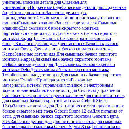
унитазов
Запасные детали для Сиденья для
унитазов
Биде
Подвесные биде
Запасные детали для Подвесные
биде
Принадлежности
Запасные детали для
Принадлежности
Смывные клавиши и системы управления
смывом
Смывные клавиши
Запасные детали для Смывные
клавиши
Для смывных бачков скрытого монтажа
Sigma
Запасные детали для Для смывных бачков скрытого
монтажа Sigma
Для смывных бачков скрытого монтажа
Omega
Запасные детали для Для смывных бачков скрытого
монтажа Omega
Для смывных бачков скрытого монтажа
Kappa
Запасные детали для Для смывных бачков скрытого
монтажа Kappa
Для смывных бачков скрытого монтажа
Delta
Запасные детали для Для смывных бачков скрытого
монтажа Delta
Для смывных бачков скрытого монтажа
Twinline
Запасные детали для Для смывных бачков скрытого
монтажа Twinline
Принадлежности
Расходные
материалы
Системы управления смывом с электронным
задействованием
Запасные детали для Системы управления
смывом с электронным задействованием
Для питания от сети,
для смывных бачков скрытого монтажа Geberit Sigma
12 см
Запасные детали для Для питания от сети, для смывных
бачков скрытого монтажа Geberit Sigma 12 см
Для питания от
сети, для смывных бачков скрытого монтажа Geberit Sigma
8 см
Запасные детали для Для питания от сети, для смывных
бачков скрытого монтажа Geberit Sigma 8 см
Для питания от