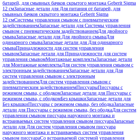
батарей, для смывных бачков скрытого монтажа Geberit Sigma
12 см
Запасные детали для Для питания от батарей, для
смывных бачков скрытого монтажа Geberit Sigma
12 см
Системы управления смывом с пневматическим
задействованием
Запасные детали для Системы управления
смывом с пневматическим задействованием
Для двойного
смыва
Запасные детали для Для двойного смыва
Для
одинарного смыва
Запасные детали для Для одинарного
смыва
Принадлежности для систем управления
смывом
Запасные детали для Принадлежности для систем
управления смывом
Монтажные комплекты
Запасные детали
для Монтажные комплекты
Для систем управления смывом с
электронным задействованием
Запасные детали для Для
систем управления смывом с электронным
задействованием
Для систем управления смывом с
пневматическим задействованием
Писсуары
Писсуары с
режимом смыва, с ободком
Запасные детали для Писсуары с
режимом смыва, с ободком
Без крышки
Запасные детали для
Без крышки
Писсуары с режимом смыва, без ободка
Запасные
детали для Писсуары с режимом смыва, без ободка
Для систем
управления смывом писсуара наружного монтажа и
встраиваемых систем управления смывом писсуара
Запасные
детали для Для систем управления смывом писсуара
наружного монтажа и встраиваемых систем управления
смывом писсуара
Со встраиваемой системой управления