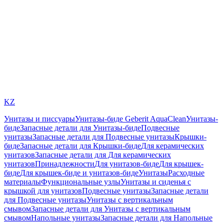
KZ
Унитазы и писсуары
Унитазы-биде Geberit AquaClean
Унитазы-
биде
Запасные детали для Унитазы-биде
Подвесные
унитазы
Запасные детали для Подвесные унитазы
Крышки-
биде
Запасные детали для Крышки-биде
Для керамических
унитазов
Запасные детали для Для керамических
унитазов
Принадлежности
Для унитазов-биде
Для крышек-
биде
Для крышек-биде и унитазов-биде
Унитазы
Расходные
материалы
Функциональные узлы
Унитазы и сиденья с
крышкой для унитазов
Подвесные унитазы
Запасные детали
для Подвесные унитазы
Унитазы с вертикальным
смывом
Запасные детали для Унитазы с вертикальным
смывом
Напольные унитазы
Запасные детали для Напольные