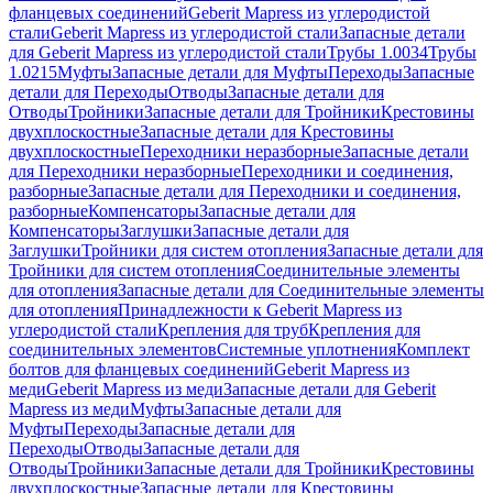
фланцевых соединений
Geberit Mapress из углеродистой
стали
Geberit Mapress из углеродистой стали
Запасные детали
для Geberit Mapress из углеродистой стали
Трубы 1.0034
Трубы
1.0215
Муфты
Запасные детали для Муфты
Переходы
Запасные
детали для Переходы
Отводы
Запасные детали для
Отводы
Тройники
Запасные детали для Тройники
Крестовины
двухплоскостные
Запасные детали для Крестовины
двухплоскостные
Переходники неразборные
Запасные детали
для Переходники неразборные
Переходники и соединения,
разборные
Запасные детали для Переходники и соединения,
разборные
Компенсаторы
Запасные детали для
Компенсаторы
Заглушки
Запасные детали для
Заглушки
Тройники для систем отопления
Запасные детали для
Тройники для систем отопления
Соединительные элементы
для отопления
Запасные детали для Соединительные элементы
для отопления
Принадлежности к Geberit Mapress из
углеродистой стали
Крепления для труб
Крепления для
соединительных элементов
Системные уплотнения
Комплект
болтов для фланцевых соединений
Geberit Mapress из
меди
Geberit Mapress из меди
Запасные детали для Geberit
Mapress из меди
Муфты
Запасные детали для
Муфты
Переходы
Запасные детали для
Переходы
Отводы
Запасные детали для
Отводы
Тройники
Запасные детали для Тройники
Крестовины
двухплоскостные
Запасные детали для Крестовины