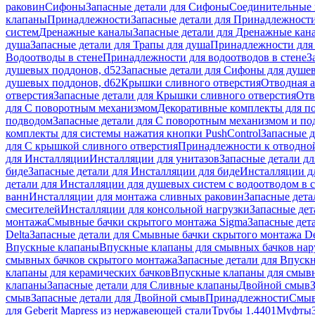
раковин
Сифоны
Запасные детали для Сифоны
Соединительные 
клапаны
Принадлежности
Запасные детали для Принадлежност
систем
Дренажные каналы
Запасные детали для Дренажные кан
душа
Запасные детали для Трапы для душа
Принадлежности для 
Водоотводы в стене
Принадлежности для водоотводов в стене
З
душевых поддонов, d52
Запасные детали для Сифоны для душе
душевых поддонов, d62
Крышки сливного отверстия
Отводная а
отверстия
Запасные детали для Крышки сливного отверстия
Отв
для С поворотным механизмом
Декоративные комплекты для п
подводом
Запасные детали для С поворотным механизмом и по
комплекты для системы нажатия кнопки PushControl
Запасные д
для С крышкой сливного отверстия
Принадлежности к отводной
для Инсталляции
Инсталляции для унитазов
Запасные детали дл
биде
Запасные детали для Инсталляции для биде
Инсталляции д
детали для Инсталляции для душевых систем с водоотводом в 
ванн
Инсталляции для монтажа сливных раковин
Запасные дета
смесителей
Инсталляции для консольной нагрузки
Запасные дет
монтажа
Смывные бачки скрытого монтажа Sigma
Запасные дет
Delta
Запасные детали для Смывные бачки скрытого монтажа De
Впускные клапаны
Впускные клапаны для смывных бачков на
смывных бачков скрытого монтажа
Запасные детали для Впуск
клапаны для керамических бачков
Впускные клапаны для смывн
клапаны
Запасные детали для Сливные клапаны
Двойной смыв
смыв
Запасные детали для Двойной смыв
Принадлежности
Смыв
для Geberit Mapress из нержавеющей стали
Трубы 1.4401
Муфты