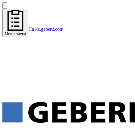
На kz.geberit.com
Мои списки