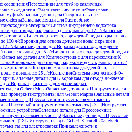
ые соединения
Переходники для труб из различных
ьбовые соединения
Фланцевые соединения
Фланцевые
ные муфты
Запасные детали для Соединительные
ные сифоны
Запасные детали для Раструбные
ита
Расходные материалы
Система внутреннего водостока
онки для отвода дождевой воды с крыши, до 12 л/с
Запасные
е детали для Воронки для отвода дождевой воды с крыши, до
до 100 л/с
Воронки для отвода дождевой воды с крыши в
 12 л/с
Запасные детали для Воронки для отвода дождевой
й воды с крыши, до 25 л/с
Воронки для отвода дождевой воды с
ии
Запасные детали для Комплектующие для пароизоляции
К
12 л/с
К воронкам для отвода дождевой воды с крыши, до 25 л/
сные детали для К воронкам для отвода дождевой воды с
воды с крыши, до 25 л/с
Крепления
Системы крепления d40–
 с крыш
Запасные детали для К воронкам для отвода дождевой
и для Воронки для отвода дождевой воды с
енты для Geberit Mepla
Запасные детали для Инструменты для
 для проверки
Инструменты для Geberit Mapress
Запасные детали
местимость [1]
Прессовый инструмент, совместимость
 для Прессовый инструмент, совместимость [2XL]
Инструменты
вочные устройства
Запасные детали для Прессовочные
инструмент, совместимость [2]
Запасные детали для Прессовый
стимость [2XL]
Инструменты для Geberit Silent-db20/Geberit
струменты для электросварки
Принадлежности к
 к аппаратам для стыковой сварки
Запасные детали для