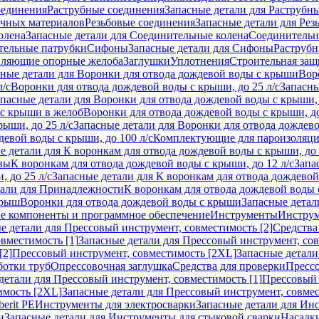
оединения
Раструбные соединения
Запасные детали для Раструбн
ичных материалов
Резьбовые соединения
Запасные детали для Рез
олена
Запасные детали для Соединительные колена
Соединитель
тельные патрубки
Сифоны
Запасные детали для Сифоны
Раструб
ляющие опорные желоба
Заглушки
Уплотнения
Строительная защ
сные детали для Воронки для отвода дождевой воды с крыши
Вор
л/с
Воронки для отвода дождевой воды с крыши, до 25 л/с
Запасны
пасные детали для Воронки для отвода дождевой воды с крыши, 
 с крыши в желоб
Воронки для отвода дождевой воды с крыши, до
ыши, до 25 л/с
Запасные детали для Воронки для отвода дождево
девой воды с крыши, до 100 л/с
Комплектующие для пароизоляц
е детали для К воронкам для отвода дождевой воды с крыши, до 
вы
К воронкам для отвода дождевой воды с крыши, до 12 л/с
Запа
 до 25 л/с
Запасные детали для К воронкам для отвода дождевой 
тали для Принадлежности
К воронкам для отвода дождевой воды
крыш
Воронки для отвода дождевой воды с крыши
Запасные детал
е компоненты и программное обеспечение
Инструменты
Инструм
е детали для Прессовый инструмент, совместимость [2]
Средства
вместимость [1]
Запасные детали для Прессовый инструмент, сов
[2]
Прессовый инструмент, совместимость [2XL]
Запасные детали
ботки труб
Опрессовочная заглушка
Средства для проверки
Прессо
детали для Прессовый инструмент, совместимость [1]
Прессовый 
имость [2XL]
Запасные детали для Прессовый инструмент, совме
erit PE
Инструменты для электросварки
Запасные детали для Ин
и
Запасные детали для Инструменты для стыковой сварки
Насадки