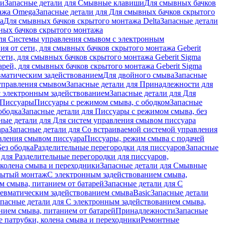
ши
Запасные детали для Смывные клавиши
Для смывных бачков
ажа Omega
Запасные детали для Для смывных бачков скрытого
a
Для смывных бачков скрытого монтажа Delta
Запасные детали
ных бачков скрытого монтажа
для Системы управления смывом с электронным
ия от сети, для смывных бачков скрытого монтажа Geberit
сети, для смывных бачков скрытого монтажа Geberit Sigma
арей, для смывных бачков скрытого монтажа Geberit Sigma
вматическим задействованием
Для двойного смыва
Запасные
управления смывом
Запасные детали для Принадлежности для
с электронным задействованием
Запасные детали для Для
Писсуары
Писсуары с режимом смыва, с ободком
Запасные
ободка
Запасные детали для Писсуары с режимом смыва, без
ные детали для Для систем управления смывом писсуара
ара
Запасные детали для Со встраиваемой системой управления
авления смывом писсуара
Писсуары, режим смыва с подачей
Без ободка
Разделительные перегородки для писсуаров
Запасные
 для Разделительные перегородки для писсуаров,
колена смыва и переходники
Запасные детали для Смывные
рытый монтаж
С электронным задействованием смыва,
м смыва, питанием от батарей
Запасные детали для С
невматическим задействованием смыва
Basic
Запасные детали
апасные детали для С электронным задействованием смыва,
нием смыва, питанием от батарей
Принадлежности
Запасные
 патрубки, колена смыва и переходники
Ремонтные