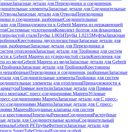
борные
Запасные детали для Переходники и соединения,
единительные элементы
Запасные детали для Соединительные
1
Отводы
Запасные детали для Отводы
Переходники
дники и соединения, разборные
Соединительные
тали для Принадлежности к Geberit Mapress из нержавеющей
нтов
Системные уплотнения
Комплект болтов для фланцевых
углеродистой стали
Трубы 1.0034
Трубы 1.0215
Муфты
Запасные
Тройники
Крестовины двухплоскостные
Запасные детали для
ния, разборные
Запасные детали для Переходники и
систем отопления
Запасные детали для Тройники для систем
ти к Geberit Mapress из углеродистой стали
Крепления для
ess из меди
Geberit Mapress из меди
Запасные детали для Geberit
ы
Тройники
Запасные детали для Тройники
Крестовины
и неразборные
Переходники и соединения, разборные
Запасные
детали для Соединительные элементы
Тройники для систем
Соединительные элементы для отопления
Принадлежности к
 арматура
Прямые вентили
Запасные детали для Прямые
того монтажа
С пресс-соединениями Mapress
Угловые
пресс-соединениями Mapress
Запасные детали для С пресс-
есс-соединениями Mapress
Запасные детали для С пресс-
ниями Mapress
Воздушные клапаны для систем
и и крестовины
Переходы
Ревизии
Соединения
Раструбные
ные детали для Соединительные колена
Соединительный
териалы
Geberit PE
Трубы
Фитинги
Запасные детали для
тинги SuperTube
Отводы
Изделия особой