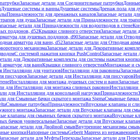
патрубки
Запасные детали для Соединительные патрубки
Донные
и
Душевые системы и ванны
Душевые системы
Дренаж пола для 
алы
Принадлежности для дренажных каналов
Запасные детали дл
трапов для душа
Запасные детали для Принадлежности для трапо
апасные детали для Принадлежности для водоотводов в стене
Кон
вых поддонов, d52
Крышки сливного отверстия
Запасные детали 
рматура для душевых поддонов, d90
Запасные детали для Отводн
одная арматура для ванн, d52
Запасные детали для Отводная арма
оворотного механизма
Запасные детали для Декоративные компл
дводом
С системой нажатия кнопки PushControl
Запасные детали 
етали для Декоративные комплекты для системы нажатия кнопки
 арматуре для ванн
Крышки сливного отверстия
Монтажные и с
я Инсталляции для унитазов
Инсталляции для раковины
Запасные
ля писсуаров
Запасные детали для Инсталляции для писсуаров
Ин
стене
Инсталляции для монтажа душевых систем и ванн
Запасные 
ли для Инсталляции для монтажа сливных раковин
Инсталляции 
али для Инсталляции для консольной нагрузки
Принадлежности
али для Смывные бачки скрытого монтажа Sigma
Смывные бачки
lta
Смывные патрубки
Принадлежности
Впускные клапаны и сл
ружного монтажа
Запасные детали для Впускные клапаны для см
ные клапаны для смывных бачков скрытого монтажа
Впускные кл
ых бачков универсальные
Запасные детали для Впускные клапа
Запасные детали для Двойной смыв
Внутренние механизмы смыв
ные кнопки
Напорные системы
Geberit Mapress из нержавеющей 
Запасные детали для Муфты
Переходы
Запасные детали для Пере