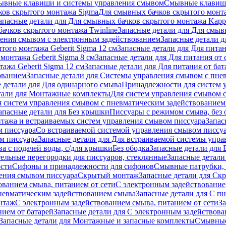
ывные клавиши и системы управления смывом
Смывные клави
ков скрытого монтажа Sigma
Для смывных бачков скрытого монт
апасные детали для Для смывных бачков скрытого монтажа Kapp
ачков скрытого монтажа Twinline
Запасные детали для Для смыв
ения смывом с электронным задействованием
Запасные детали 
того монтажа Geberit Sigma 12 см
Запасные детали для Для питан
монтажа Geberit Sigma 8 см
Запасные детали для Для питания от 
ажа Geberit Sigma 12 см
Запасные детали для Для питания от бат
ованием
Запасные детали для Системы управления смывом с пне
 детали для Для одинарного смыва
Принадлежности для систем 
тали для Монтажные комплекты
Для систем управления смывом 
я систем управления смывом с пневматическим задействованием
апасные детали для Без крышки
Писсуары с режимом смыва, без 
тажа и встраиваемых систем управления смывом писсуара
Запас
м писсуара
Со встраиваемой системой управления смывом писсу
м писсуара
Запасные детали для Для встраиваемой системы упр
а с подачей воды, с/для крышки
Без ободка
Запасные детали для 
тельные перегородки для писсуаров, стеклянные
Запасные детали
ости
Сифоны и принадлежности для сифонов
Смывные патрубки, 
ения смывом писсуара
Скрытый монтаж
Запасные детали для Ск
ованием смыва, питанием от сети
С электронным задействование
невматическим задействованием смыва
Запасные детали для С п
нтаж
С электронным задействованием смыва, питанием от сети
З
ием от батарей
Запасные детали для С электронным задействова
Запасные детали для Монтажные и запасные комплекты
Смывные