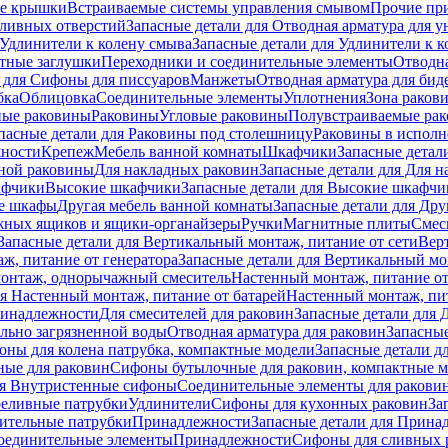
е крышки
Встраиваемые системы управления смывом
Прочие пр
сливных отверстий
Запасные детали для Отводная арматура для у
Удлинители к колену смыва
Запасные детали для Удлинители к 
тные заглушки
Переходники и соединительные элементы
Отводна
 для Cифоны для писсуаров
Манжеты
Отводная арматура для бид
бка
Облицовка
Соединительные элементы
Уплотнения
Зона раков
ные раковины
Раковины
Угловые раковины
Полувстраиваемые ра
пасные детали для Раковины под столешницу
Раковины в исполн
ности
Крепеж
Мебель ванной комнаты
Шкафчики
Запасные детал
ной раковины
Для накладных pаковин
Запасные детали для Для 
афчики
Высокие шкафчики
Запасные детали для Высокие шкафчи
ые шкафы
Другая мебель ванной комнаты
Запасные детали для Дру
жных ящиков и ящики-органайзеры
Ручки
Магнитные плиты
Смес
Запасные детали для Вертикальный монтаж, питание от сети
Вер
ж, питание от генератора
Запасные детали для Вертикальный мо
монтаж, однорычажный смеситель
Настенный монтаж, питание от
ля Настенный монтаж, питание от батарей
Настенный монтаж, пит
ринадлежности
Для смесителей для раковин
Запасные детали для 
ильно загрязненной воды
Отводная арматура для раковин
Запасные
ны для колена патрубка, компактные модели
Запасные детали д
ные для раковин
Сифоны бутылочные для раковин, компактные 
ля Внутристенные сифоны
Соединительные элементы для ракови
еливные патрубки
Удлинители
Сифоны для кухонных раковин
За
нительные патрубки
Принадлежности
Запасные детали для Прина
Соединительные элементы
Принадлежности
Сифоны для сливных 