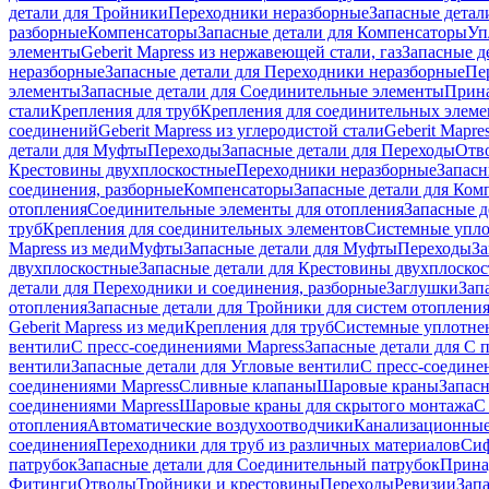
детали для Тройники
Переходники неразборные
Запасные детал
разборные
Компенсаторы
Запасные детали для Компенсаторы
Уп
элементы
Geberit Mapress из нержавеющей стали, газ
Запасные де
неразборные
Запасные детали для Переходники неразборные
Пе
элементы
Запасные детали для Соединительные элементы
Прина
стали
Крепления для труб
Крепления для соединительных элеме
соединений
Geberit Mapress из углеродистой стали
Geberit Mapre
детали для Муфты
Переходы
Запасные детали для Переходы
Отв
Крестовины двухплоскостные
Переходники неразборные
Запасн
соединения, разборные
Компенсаторы
Запасные детали для Ком
отопления
Соединительные элементы для отопления
Запасные д
труб
Крепления для соединительных элементов
Системные упл
Mapress из меди
Муфты
Запасные детали для Муфты
Переходы
За
двухплоскостные
Запасные детали для Крестовины двухплоско
детали для Переходники и соединения, разборные
Заглушки
Зап
отопления
Запасные детали для Тройники для систем отоплени
Geberit Mapress из меди
Крепления для труб
Системные уплотне
вентили
С пресс-соединениями Mapress
Запасные детали для С 
вентили
Запасные детали для Угловые вентили
С пресс-соедине
соединениями Mapress
Сливные клапаны
Шаровые краны
Запас
соединениями Mapress
Шаровые краны для скрытого монтажа
С
отопления
Автоматические воздухоотводчики
Канализационные
соединения
Переходники для труб из различных материалов
Си
патрубок
Запасные детали для Соединительный патрубок
Прина
Фитинги
Отводы
Тройники и крестовины
Переходы
Ревизии
Зап