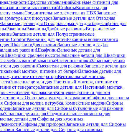
инадлежности
Средства управления
Концевые фитинги для
нитазов и сливных отверстий
Сифоны
Комплекты для
колену смыва
Соединительные элементы из ПВХ
Запасные
я арматура для писсуаров
Запасные детали для Отводная
е
Запасные детали для Отводная арматура для биде
Сифоны для
ины
Раковины
Раковины
Двойные раковины
Встраиваемые
ковины
Запасные детали для Полувстраиваемые
ении Comfort
Pаковины для детей
Раковины коллективного
и для Шкафчики
Для раковин
Запасные детали для Для
накладных pаковин
Шкафчики
Запасные детали для
ки
Шкафчики средней высоты
Запасные детали для Шкафчики
гая мебель ванной комнаты
Настенные полки
Запасные детали
ители для раковин
Смесители для раковин
Запасные детали для
тикальный монтаж, питание от батарей
Запасные детали для
нтаж, питание от генератора
Вертикальный монтаж,
 сети
Запасные детали для Настенный монтаж, питание от
ание от генератора
Запасные детали для Настенный монтаж,
Для смесителей для раковин
Концевые фитинги для зон
 детали для Отводная арматура для раковин
Сифоны для колена
ля Сифоны для колена патрубка, компактные модели
Сифоны
модели
Запасные детали для Сифоны бутылочные для раковин,
ны
Запасные детали для Соединительные элементы для
пасные детали для Сифоны для кухонных
длежности
Сифоны для приборов
Запасные детали для Сифоны
раковин
Запасные детали для Сифоны для сливных