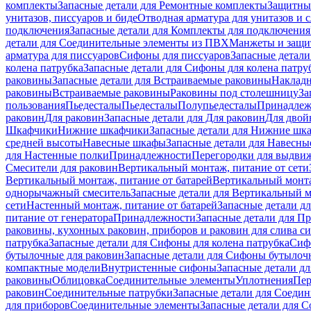
комплекты
Запасные детали для Ремонтные комплекты
Защитны
унитазов, писсуаров и биде
Отводная арматура для унитазов и 
подключения
Запасные детали для Комплекты для подключения
детали для Соединительные элементы из ПВХ
Манжеты и защи
арматура для писсуаров
Cифоны для писсуаров
Запасные детали
колена патрубка
Запасные детали для Сифоны для колена патру
раковины
Запасные детали для Встраиваемые раковины
Наклад
раковины
Встраиваемые раковины
Раковины под столешницу
За
пользования
Пьедесталы
Пьедесталы
Полупьедесталы
Принадлеж
раковин
Для раковин
Запасные детали для Для раковин
Для двой
Шкафчики
Нижние шкафчики
Запасные детали для Нижние шк
средней высоты
Навесные шкафы
Запасные детали для Навесн
для Настенные полки
Принадлежности
Перегородки для выдви
Смесители для раковин
Вертикальный монтаж, питание от сети
Вертикальный монтаж, питание от батарей
Вертикальный монта
однорычажный смеситель
Запасные детали для Вертикальный 
сети
Настенный монтаж, питание от батарей
Запасные детали д
питание от генератора
Принадлежности
Запасные детали для П
раковины, кухонных раковин, приборов и раковин для слива с
патрубка
Запасные детали для Сифоны для колена патрубка
Сифо
бутылочные для раковин
Запасные детали для Сифоны бутылоч
компактные модели
Внутристенные сифоны
Запасные детали д
раковины
Облицовка
Соединительные элементы
Уплотнения
Пер
раковин
Соединительные патрубки
Запасные детали для Соеди
для приборов
Соединительные элементы
Запасные детали для 