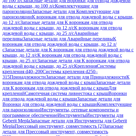
до 100 л/с
Запасные детали для Воронки для отвода дождевой
воды с крыши, до 100 л/с
Комплектующие для
пароизоляции
Запасные детали для Комплектующие для
пароизоляции
К воронкам для отвода дождевой воды с крыши,
до 12 л/с
Запасные детали для К воронкам для отвода
дождевой воды с крыши, до 12 л/с
К воронкам для отвода
дождевой воды с крыши, до 25 л/с
Аварийные
переливы
Запасные детали для Аварийные переливы
К
воронкам для отвода дождевой воды с крыши, до 12 л/
с
Запасные детали для К воронкам для отвода дождевой воды с
крыши, до 12 л/с
К воронкам для отвода дождевой воды с
крыши, до 25 л/с
Запасные детали для К воронкам для отвода
дождевой воды с крыши, до 25 л/с
Крепления
Системы
крепления d40–200
Системы крепления d250–
315
Принадлежности
Запасные детали для Принадлежности
К
воронкам для отвода дождевой воды с крыш
Запасные детали
для К воронкам для отвода дождевой воды с крыш
Для
креплений
Самотечная система ливнестока с крыш
Воронки
для отвода дождевой воды с крыши
Запасные детали для
Воронки для отвода дождевой воды с крыши
Комплектующие
для пароизоляции
Инструменты, сетевые компоненты и
программное обеспечение
Инструменты
Инструменты для
Geberit Mepla
Запасные детали для Инструменты для Geberit
Mepla
Прессовый инструмент, совместимость [2]
Запасные
детали для Прессовый инструмент, совместимость