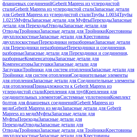
фланцевых соединений
Geberit Mapress из углеродистой
стали
Geberit Mapress из углеродистой стали
Запасные детали
для Geberit Mapress из углеродистой стали
Трубы 1.0034
Трубы
1.0215
Муфты
Запасные детали для Муфты
Переходы
Запасные
детали для Переходы
Отводы
Запасные детали для
Отводы
Тройники
Запасные детали для Тройники
Крестовины
двухплоскостные
Запасные детали для Крестовины
двухплоскостные
Переходники неразборные
Запасные детали
для Переходники неразборные
Переходники и соединения,
разборные
Запасные детали для Переходники и соединения,
разборные
Компенсаторы
Запасные детали для
Компенсаторы
Заглушки
Запасные детали для
Заглушки
Тройники для систем отопления
Запасные детали для
Тройники для систем отопления
Соединительные элементы
для отопления
Запасные детали для Соединительные элементы
для отопления
Принадлежности к Geberit Mapress из
углеродистой стали
Крепления для труб
Крепления для
соединительных элементов
Системные уплотнения
Комплект
болтов для фланцевых соединений
Geberit Mapress из
меди
Geberit Mapress из меди
Запасные детали для Geberit
Mapress из меди
Муфты
Запасные детали для
Муфты
Переходы
Запасные детали для
Переходы
Отводы
Запасные детали для
Отводы
Тройники
Запасные детали для Тройники
Крестовины
двухплоскостные
Запасные детали для Крестовины