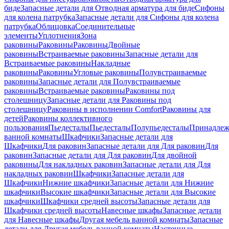
биде
Запасные детали для Отводная арматура для биде
Сифоны
для колена патрубка
Запасные детали для Сифоны для колена
патрубка
Облицовка
Соединительные
элементы
Уплотнения
Зона
раковины
Раковины
Раковины
Двойные
раковины
Встраиваемые раковины
Запасные детали для
Встраиваемые раковины
Накладные
раковины
Раковины
Угловые раковины
Полувстраиваемые
раковины
Запасные детали для Полувстраиваемые
раковины
Встраиваемые раковины
Раковины под
столешницу
Запасные детали для Раковины под
столешницу
Раковины в исполнении Comfort
Pаковины для
детей
Раковины коллективного
пользования
Пьедесталы
Пьедесталы
Полупьедесталы
Принадлеж
ванной комнаты
Шкафчики
Запасные детали для
Шкафчики
Для раковин
Запасные детали для Для раковин
Для
раковин
Запасные детали для Для раковин
Для двойной
раковины
Для накладных pаковин
Запасные детали для Для
накладных pаковин
Шкафчики
Запасные детали для
Шкафчики
Нижние шкафчики
Запасные детали для Нижние
шкафчики
Высокие шкафчики
Запасные детали для Высокие
шкафчики
Шкафчики средней высоты
Запасные детали для
Шкафчики средней высоты
Навесные шкафы
Запасные детали
для Навесные шкафы
Другая мебель ванной комнаты
Запасные
детали для Другая мебель ванной комнаты
Настенные