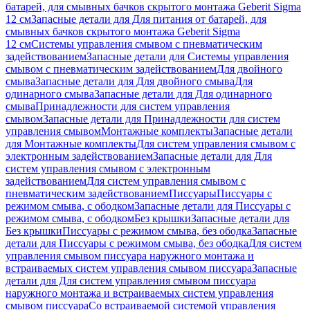
батарей, для смывных бачков скрытого монтажа Geberit Sigma
12 см
Запасные детали для Для питания от батарей, для
смывных бачков скрытого монтажа Geberit Sigma
12 см
Системы управления смывом с пневматическим
задействованием
Запасные детали для Системы управления
смывом с пневматическим задействованием
Для двойного
смыва
Запасные детали для Для двойного смыва
Для
одинарного смыва
Запасные детали для Для одинарного
смыва
Принадлежности для систем управления
смывом
Запасные детали для Принадлежности для систем
управления смывом
Монтажные комплекты
Запасные детали
для Монтажные комплекты
Для систем управления смывом с
электронным задействованием
Запасные детали для Для
систем управления смывом с электронным
задействованием
Для систем управления смывом с
пневматическим задействованием
Писсуары
Писсуары с
режимом смыва, с ободком
Запасные детали для Писсуары с
режимом смыва, с ободком
Без крышки
Запасные детали для
Без крышки
Писсуары с режимом смыва, без ободка
Запасные
детали для Писсуары с режимом смыва, без ободка
Для систем
управления смывом писсуара наружного монтажа и
встраиваемых систем управления смывом писсуара
Запасные
детали для Для систем управления смывом писсуара
наружного монтажа и встраиваемых систем управления
смывом писсуара
Со встраиваемой системой управления