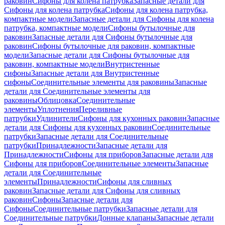
раковин
Сифоны для колена патрубка
Запасные детали для
Сифоны для колена патрубка
Сифоны для колена патрубка,
компактные модели
Запасные детали для Сифоны для колена
патрубка, компактные модели
Сифоны бутылочные для
раковин
Запасные детали для Сифоны бутылочные для
раковин
Сифоны бутылочные для раковин, компактные
модели
Запасные детали для Сифоны бутылочные для
раковин, компактные модели
Внутристенные
сифоны
Запасные детали для Внутристенные
сифоны
Соединительные элементы для раковины
Запасные
детали для Соединительные элементы для
раковины
Облицовка
Соединительные
элементы
Уплотнения
Переливные
патрубки
Удлинители
Сифоны для кухонных раковин
Запасные
детали для Сифоны для кухонных раковин
Соединительные
патрубки
Запасные детали для Соединительные
патрубки
Принадлежности
Запасные детали для
Принадлежности
Сифоны для приборов
Запасные детали для
Сифоны для приборов
Соединительные элементы
Запасные
детали для Соединительные
элементы
Принадлежности
Сифоны для сливных
раковин
Запасные детали для Сифоны для сливных
раковин
Сифоны
Запасные детали для
Сифоны
Соединительные патрубки
Запасные детали для
Соединительные патрубки
Донные клапаны
Запасные детали