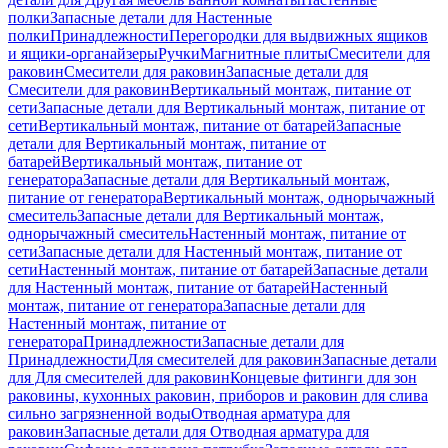
полки
Запасные детали для Настенные
полки
Принадлежности
Перегородки для выдвижных ящиков
и ящики-органайзеры
Ручки
Магнитные плиты
Смесители для
раковин
Смесители для раковин
Запасные детали для
Смесители для раковин
Вертикальный монтаж, питание от
сети
Запасные детали для Вертикальный монтаж, питание от
сети
Вертикальный монтаж, питание от батарей
Запасные
детали для Вертикальный монтаж, питание от
батарей
Вертикальный монтаж, питание от
генератора
Запасные детали для Вертикальный монтаж,
питание от генератора
Вертикальный монтаж, однорычажный
смеситель
Запасные детали для Вертикальный монтаж,
однорычажный смеситель
Настенный монтаж, питание от
сети
Запасные детали для Настенный монтаж, питание от
сети
Настенный монтаж, питание от батарей
Запасные детали
для Настенный монтаж, питание от батарей
Настенный
монтаж, питание от генератора
Запасные детали для
Настенный монтаж, питание от
генератора
Принадлежности
Запасные детали для
Принадлежности
Для смесителей для раковин
Запасные детали
для Для смесителей для раковин
Концевые фитинги для зон
раковины, кухонных раковин, приборов и раковин для слива
сильно загрязненной воды
Отводная арматура для
раковин
Запасные детали для Отводная арматура для