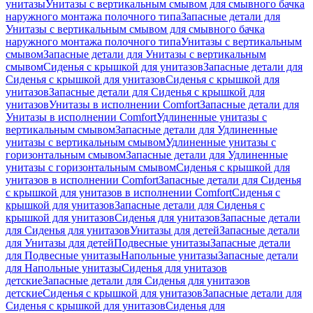
унитазы
Унитазы с вертикальным смывом для смывного бачка
наружного монтажа полочного типа
Запасные детали для
Унитазы с вертикальным смывом для смывного бачка
наружного монтажа полочного типа
Унитазы с вертикальным
смывом
Запасные детали для Унитазы с вертикальным
смывом
Сиденья с крышкой для унитазов
Запасные детали для
Сиденья с крышкой для унитазов
Сиденья с крышкой для
унитазов
Запасные детали для Сиденья с крышкой для
унитазов
Унитазы в исполнении Comfort
Запасные детали для
Унитазы в исполнении Comfort
Удлиненные унитазы с
вертикальным смывом
Запасные детали для Удлиненные
унитазы с вертикальным смывом
Удлиненные унитазы с
горизонтальным смывом
Запасные детали для Удлиненные
унитазы с горизонтальным смывом
Сиденья с крышкой для
унитазов в исполнении Comfort
Запасные детали для Сиденья
с крышкой для унитазов в исполнении Comfort
Сиденья с
крышкой для унитазов
Запасные детали для Сиденья с
крышкой для унитазов
Сиденья для унитазов
Запасные детали
для Сиденья для унитазов
Унитазы для детей
Запасные детали
для Унитазы для детей
Подвесные унитазы
Запасные детали
для Подвесные унитазы
Напольные унитазы
Запасные детали
для Напольные унитазы
Сиденья для унитазов
детские
Запасные детали для Сиденья для унитазов
детские
Сиденья с крышкой для унитазов
Запасные детали для
Сиденья с крышкой для унитазов
Сиденья для