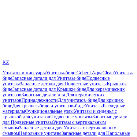
KZ
Унитазы и писсуары
Унитазы-биде Geberit AquaClean
Унитазы-
биде
Запасные детали для Унитазы-биде
Подвесные
унитазы
Запасные детали для Подвесные унитазы
Крышки-
биде
Запасные детали для Крышки-биде
Для керамических
унитазов
Запасные детали для Для керамических
унитазов
Принадлежности
Для унитазов-биде
Для крышек-
биде
Для крышек-биде и унитазов-биде
Унитазы
Расходные
материалы
Функциональные узлы
Унитазы и сиденья с
крышкой для унитазов
Подвесные унитазы
Запасные детали
для Подвесные унитазы
Унитазы с вертикальным
смывом
Запасные детали для Унитазы с вертикальным
смывом
Напольные унитазы
Запасные детали для Напольные