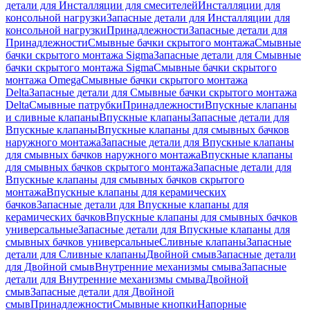
детали для Инсталляции для смесителей
Инсталляции для
консольной нагрузки
Запасные детали для Инсталляции для
консольной нагрузки
Принадлежности
Запасные детали для
Принадлежности
Смывные бачки скрытого монтажа
Смывные
бачки скрытого монтажа Sigma
Запасные детали для Смывные
бачки скрытого монтажа Sigma
Смывные бачки скрытого
монтажа Omega
Смывные бачки скрытого монтажа
Delta
Запасные детали для Смывные бачки скрытого монтажа
Delta
Смывные патрубки
Принадлежности
Впускные клапаны
и сливные клапаны
Впускные клапаны
Запасные детали для
Впускные клапаны
Впускные клапаны для смывных бачков
наружного монтажа
Запасные детали для Впускные клапаны
для смывных бачков наружного монтажа
Впускные клапаны
для смывных бачков скрытого монтажа
Запасные детали для
Впускные клапаны для смывных бачков скрытого
монтажа
Впускные клапаны для керамических
бачков
Запасные детали для Впускные клапаны для
керамических бачков
Впускные клапаны для смывных бачков
универсальные
Запасные детали для Впускные клапаны для
смывных бачков универсальные
Сливные клапаны
Запасные
детали для Сливные клапаны
Двойной смыв
Запасные детали
для Двойной смыв
Внутренние механизмы смыва
Запасные
детали для Внутренние механизмы смыва
Двойной
смыв
Запасные детали для Двойной
смыв
Принадлежности
Смывные кнопки
Напорные