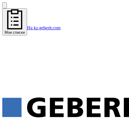
На kz.geberit.com
Мои списки