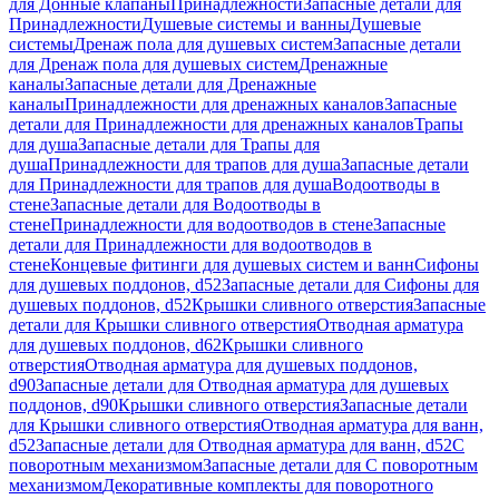
для Донные клапаны
Принадлежности
Запасные детали для
Принадлежности
Душевые системы и ванны
Душевые
системы
Дренаж пола для душевых систем
Запасные детали
для Дренаж пола для душевых систем
Дренажные
каналы
Запасные детали для Дренажные
каналы
Принадлежности для дренажных каналов
Запасные
детали для Принадлежности для дренажных каналов
Трапы
для душа
Запасные детали для Трапы для
душа
Принадлежности для трапов для душа
Запасные детали
для Принадлежности для трапов для душа
Водоотводы в
стене
Запасные детали для Водоотводы в
стене
Принадлежности для водоотводов в стене
Запасные
детали для Принадлежности для водоотводов в
стене
Концевые фитинги для душевых систем и ванн
Сифоны
для душевых поддонов, d52
Запасные детали для Сифоны для
душевых поддонов, d52
Крышки сливного отверстия
Запасные
детали для Крышки сливного отверстия
Отводная арматура
для душевых поддонов, d62
Крышки сливного
отверстия
Отводная арматура для душевых поддонов,
d90
Запасные детали для Отводная арматура для душевых
поддонов, d90
Крышки сливного отверстия
Запасные детали
для Крышки сливного отверстия
Отводная арматура для ванн,
d52
Запасные детали для Отводная арматура для ванн, d52
С
поворотным механизмом
Запасные детали для С поворотным
механизмом
Декоративные комплекты для поворотного