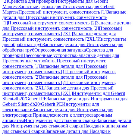
[2]
Средства для проверки
Инструменты для Geberit
Mapress
Запасные детали для Инструменты для Geberit
Mapress
Прессовый инструмент, совместимость [1]
Запасные
детали для Прессовый инструмент, совместимость
[1]
Прессовый инструмент, совместимость [2]
Запасные детали
для Прессовый инструмент, совместимость [2]
Прессовый
инструмент, совместимость [2XL]
Запасные детали для
Прессовый инструмент, совместимость [2XL]
Инструменты
для обработки труб
Запасные детали для Инструменты для
обработки труб
Опрессовочная заглушка
Средства для
проверки
Прессовочные устройства
Запасные детали для
Прессовочные устройства
Прессовый инструмент,
совместимость [1]
Запасные детали для Прессовый
инструмент, совместимость [1]
Прессовый инструмент,
совместимость [2]
Запасные детали для Прессовый
инструмент, совместимость [2]
Прессовый инструмент,
совместимость [2XL]
Запасные детали для Прессовый
инструмент, совместимость [2XL]
Инструменты для Geberit
Silent-db20/Geberit PE
Запасные детали для Инструменты для
Geberit Silent-db20/Geberit PE
Инструменты для
электросварки
Запасные детали для Инструменты для
электросварки
Принадлежности к электросварочным
аппаратам
Инструменты для стыковой сварки
Запасные детали
для Инструменты для стыковой сварки
Насадки к аппаратам
для стыковой сварки
Запасные детали для Насадки к