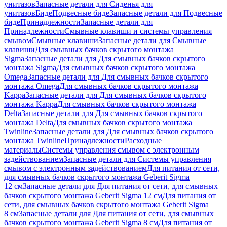
унитазов
Запасные детали для Сиденья для
унитазов
Биде
Подвесные биде
Запасные детали для Подвесные
биде
Принадлежности
Запасные детали для
Принадлежности
Смывные клавиши и системы управления
смывом
Смывные клавиши
Запасные детали для Смывные
клавиши
Для смывных бачков скрытого монтажа
Sigma
Запасные детали для Для смывных бачков скрытого
монтажа Sigma
Для смывных бачков скрытого монтажа
Omega
Запасные детали для Для смывных бачков скрытого
монтажа Omega
Для смывных бачков скрытого монтажа
Kappa
Запасные детали для Для смывных бачков скрытого
монтажа Kappa
Для смывных бачков скрытого монтажа
Delta
Запасные детали для Для смывных бачков скрытого
монтажа Delta
Для смывных бачков скрытого монтажа
Twinline
Запасные детали для Для смывных бачков скрытого
монтажа Twinline
Принадлежности
Расходные
материалы
Системы управления смывом с электронным
задействованием
Запасные детали для Системы управления
смывом с электронным задействованием
Для питания от сети,
для смывных бачков скрытого монтажа Geberit Sigma
12 см
Запасные детали для Для питания от сети, для смывных
бачков скрытого монтажа Geberit Sigma 12 см
Для питания от
сети, для смывных бачков скрытого монтажа Geberit Sigma
8 см
Запасные детали для Для питания от сети, для смывных
бачков скрытого монтажа Geberit Sigma 8 см
Для питания от