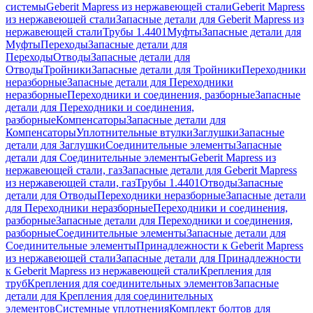
системы
Geberit Mapress из нержавеющей стали
Geberit Mapress
из нержавеющей стали
Запасные детали для Geberit Mapress из
нержавеющей стали
Трубы 1.4401
Муфты
Запасные детали для
Муфты
Переходы
Запасные детали для
Переходы
Отводы
Запасные детали для
Отводы
Тройники
Запасные детали для Тройники
Переходники
неразборные
Запасные детали для Переходники
неразборные
Переходники и соединения, разборные
Запасные
детали для Переходники и соединения,
разборные
Компенсаторы
Запасные детали для
Компенсаторы
Уплотнительные втулки
Заглушки
Запасные
детали для Заглушки
Соединительные элементы
Запасные
детали для Соединительные элементы
Geberit Mapress из
нержавеющей стали, газ
Запасные детали для Geberit Mapress
из нержавеющей стали, газ
Трубы 1.4401
Отводы
Запасные
детали для Отводы
Переходники неразборные
Запасные детали
для Переходники неразборные
Переходники и соединения,
разборные
Запасные детали для Переходники и соединения,
разборные
Соединительные элементы
Запасные детали для
Соединительные элементы
Принадлежности к Geberit Mapress
из нержавеющей стали
Запасные детали для Принадлежности
к Geberit Mapress из нержавеющей стали
Крепления для
труб
Крепления для соединительных элементов
Запасные
детали для Крепления для соединительных
элементов
Системные уплотнения
Комплект болтов для