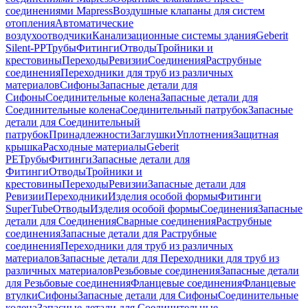
соединениями Mapress
Воздушные клапаны для систем
отопления
Автоматические
воздухоотводчики
Канализационные системы здания
Geberit
Silent-PP
Трубы
Фитинги
Отводы
Тройники и
крестовины
Переходы
Ревизии
Соединения
Раструбные
соединения
Переходники для труб из различных
материалов
Сифоны
Запасные детали для
Сифоны
Соединительные колена
Запасные детали для
Соединительные колена
Соединительный патрубок
Запасные
детали для Соединительный
патрубок
Принадлежности
Заглушки
Уплотнения
Защитная
крышка
Расходные материалы
Geberit
PE
Трубы
Фитинги
Запасные детали для
Фитинги
Отводы
Тройники и
крестовины
Переходы
Ревизии
Запасные детали для
Ревизии
Переходники
Изделия особой формы
Фитинги
SuperTube
Отводы
Изделия особой формы
Соединения
Запасные
детали для Соединения
Сварные соединения
Раструбные
соединения
Запасные детали для Раструбные
соединения
Переходники для труб из различных
материалов
Запасные детали для Переходники для труб из
различных материалов
Резьбовые соединения
Запасные детали
для Резьбовые соединения
Фланцевые соединения
Фланцевые
втулки
Сифоны
Запасные детали для Сифоны
Соединительные
колена
Запасные детали для Соединительные