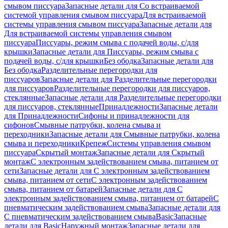
смывом писсуара
Запасные детали для Со встраиваемой
системой управления смывом писсуара
Для встраиваемой
системы управления смывом писсуара
Запасные детали для
Для встраиваемой системы управления смывом
писсуара
Писсуары, режим смыва с подачей воды, с/для
крышки
Запасные детали для Писсуары, режим смыва с
подачей воды, с/для крышки
Без ободка
Запасные детали для
Без ободка
Разделительные перегородки для
писсуаров
Запасные детали для Разделительные перегородки
для писсуаров
Разделительные перегородки для писсуаров,
стеклянные
Запасные детали для Разделительные перегородки
для писсуаров, стеклянные
Принадлежности
Запасные детали
для Принадлежности
Сифоны и принадлежности для
сифонов
Смывные патрубки, колена смыва и
переходники
Запасные детали для Смывные патрубки, колена
смыва и переходники
Крепеж
Системы управления смывом
писсуара
Скрытый монтаж
Запасные детали для Скрытый
монтаж
С электронным задействованием смыва, питанием от
сети
Запасные детали для С электронным задействованием
смыва, питанием от сети
С электронным задействованием
смыва, питанием от батарей
Запасные детали для С
электронным задействованием смыва, питанием от батарей
С
пневматическим задействованием смыва
Запасные детали для
С пневматическим задействованием смыва
Basic
Запасные
детали для Basic
Наружный монтаж
Запасные детали для