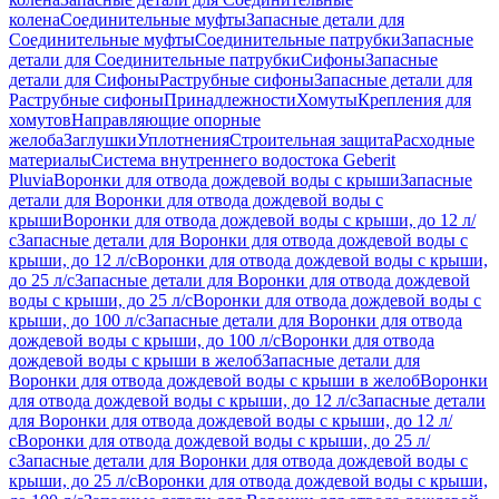
колена
Соединительные муфты
Запасные детали для
Соединительные муфты
Соединительные патрубки
Запасные
детали для Соединительные патрубки
Сифоны
Запасные
детали для Сифоны
Раструбные сифоны
Запасные детали для
Раструбные сифоны
Принадлежности
Хомуты
Крепления для
хомутов
Направляющие опорные
желоба
Заглушки
Уплотнения
Строительная защита
Расходные
материалы
Система внутреннего водостока Geberit
Pluvia
Воронки для отвода дождевой воды с крыши
Запасные
детали для Воронки для отвода дождевой воды с
крыши
Воронки для отвода дождевой воды с крыши, до 12 л/
с
Запасные детали для Воронки для отвода дождевой воды с
крыши, до 12 л/с
Воронки для отвода дождевой воды с крыши,
до 25 л/с
Запасные детали для Воронки для отвода дождевой
воды с крыши, до 25 л/с
Воронки для отвода дождевой воды с
крыши, до 100 л/с
Запасные детали для Воронки для отвода
дождевой воды с крыши, до 100 л/с
Воронки для отвода
дождевой воды с крыши в желоб
Запасные детали для
Воронки для отвода дождевой воды с крыши в желоб
Воронки
для отвода дождевой воды с крыши, до 12 л/с
Запасные детали
для Воронки для отвода дождевой воды с крыши, до 12 л/
с
Воронки для отвода дождевой воды с крыши, до 25 л/
с
Запасные детали для Воронки для отвода дождевой воды с
крыши, до 25 л/с
Воронки для отвода дождевой воды с крыши,