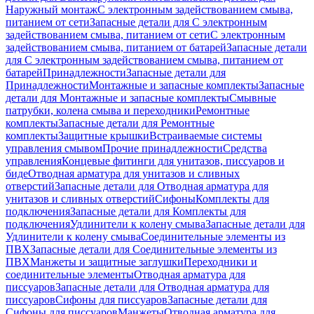
Наружный монтаж
С электронным задействованием смыва,
питанием от сети
Запасные детали для С электронным
задействованием смыва, питанием от сети
С электронным
задействованием смыва, питанием от батарей
Запасные детали
для С электронным задействованием смыва, питанием от
батарей
Принадлежности
Запасные детали для
Принадлежности
Монтажные и запасные комплекты
Запасные
детали для Монтажные и запасные комплекты
Смывные
патрубки, колена смыва и переходники
Ремонтные
комплекты
Запасные детали для Ремонтные
комплекты
Защитные крышки
Встраиваемые системы
управления смывом
Прочие принадлежности
Средства
управления
Концевые фитинги для унитазов, писсуаров и
биде
Отводная арматура для унитазов и сливных
отверстий
Запасные детали для Отводная арматура для
унитазов и сливных отверстий
Сифоны
Комплекты для
подключения
Запасные детали для Комплекты для
подключения
Удлинители к колену смыва
Запасные детали для
Удлинители к колену смыва
Соединительные элементы из
ПВХ
Запасные детали для Соединительные элементы из
ПВХ
Манжеты и защитные заглушки
Переходники и
соединительные элементы
Отводная арматура для
писсуаров
Запасные детали для Отводная арматура для
писсуаров
Cифоны для писсуаров
Запасные детали для
Cифоны для писсуаров
Манжеты
Отводная арматура для