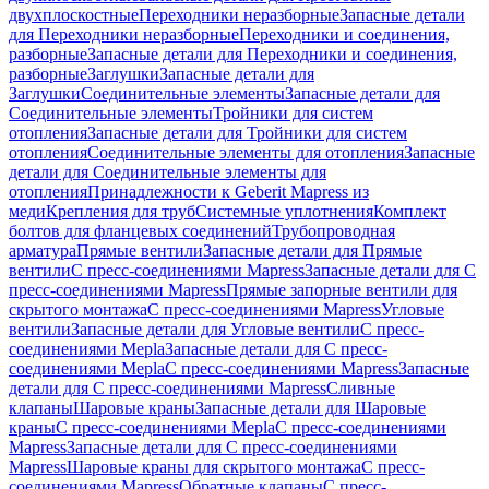
двухплоскостные
Переходники неразборные
Запасные детали
для Переходники неразборные
Переходники и соединения,
разборные
Запасные детали для Переходники и соединения,
разборные
Заглушки
Запасные детали для
Заглушки
Соединительные элементы
Запасные детали для
Соединительные элементы
Тройники для систем
отопления
Запасные детали для Тройники для систем
отопления
Соединительные элементы для отопления
Запасные
детали для Соединительные элементы для
отопления
Принадлежности к Geberit Mapress из
меди
Крепления для труб
Системные уплотнения
Комплект
болтов для фланцевых соединений
Трубопроводная
арматура
Прямые вентили
Запасные детали для Прямые
вентили
С пресс-соединениями Mapress
Запасные детали для С
пресс-соединениями Mapress
Прямые запорные вентили для
скрытого монтажа
С пресс-соединениями Mapress
Угловые
вентили
Запасные детали для Угловые вентили
С пресс-
соединениями Mepla
Запасные детали для С пресс-
соединениями Mepla
С пресс-соединениями Mapress
Запасные
детали для С пресс-соединениями Mapress
Сливные
клапаны
Шаровые краны
Запасные детали для Шаровые
краны
С пресс-соединениями Mepla
С пресс-соединениями
Mapress
Запасные детали для С пресс-соединениями
Mapress
Шаровые краны для скрытого монтажа
С пресс-
соединениями Mapress
Обратные клапаны
С пресс-