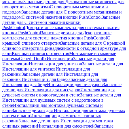
механизма
Запасные детали для Декоративные комплекты для
поворотного механизма
С поворотным механизмом и
подводом
Запасные детали для С поворотным механизмом и
подводом
С системой нажатия кнопки PushControl
Запасные
детали для С системой нажатия кнопки
PushControl
Декоративные комплекты для системы нажатия
кнопки PushControl
Запасные детали для Декоративные
комплекты для системы нажатия кнопки PushControl
С
крышкой сливного отверстия
Запасные детали для С крышкой
сливного отверстия
Принадлежности к отводной арматуре для
ванн
Крышки сливного отверстия
Монтажные и смывные
системы
Geberit Duofix
Инсталляции
Запасные детали для
Инсталляции
Инсталляции для унитазов
Запасные детали для
Инсталляции для унитазов
Инсталляции для
раковины
Запасные детали для Инсталляции для
раковины
Инсталляции для биде
Запасные детали для
Инсталляции для биде
Инсталляции для писсуаров
Запасные
детали для Инсталляции для писсуаров
Инсталляции для
душевых систем с водоотводом в стене
Запасные детали для
Инсталляции для душевых систем с водоотводом в
стене
Инсталляции для монтажа душевых систем и
ванн
Запасные детали для Инсталляции для монтажа душевых
систем и ванн
Инсталляции для монтажа сливных
раковин
Запасные детали для Инсталляции для монтажа
сливных раковин
Инсталляции для смесителей
Запасные