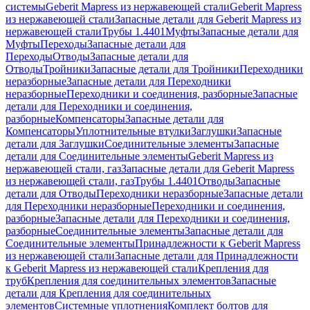
системы
Geberit Mapress из нержавеющей стали
Geberit Mapress
из нержавеющей стали
Запасные детали для Geberit Mapress из
нержавеющей стали
Трубы 1.4401
Муфты
Запасные детали для
Муфты
Переходы
Запасные детали для
Переходы
Отводы
Запасные детали для
Отводы
Тройники
Запасные детали для Тройники
Переходники
неразборные
Запасные детали для Переходники
неразборные
Переходники и соединения, разборные
Запасные
детали для Переходники и соединения,
разборные
Компенсаторы
Запасные детали для
Компенсаторы
Уплотнительные втулки
Заглушки
Запасные
детали для Заглушки
Соединительные элементы
Запасные
детали для Соединительные элементы
Geberit Mapress из
нержавеющей стали, газ
Запасные детали для Geberit Mapress
из нержавеющей стали, газ
Трубы 1.4401
Отводы
Запасные
детали для Отводы
Переходники неразборные
Запасные детали
для Переходники неразборные
Переходники и соединения,
разборные
Запасные детали для Переходники и соединения,
разборные
Соединительные элементы
Запасные детали для
Соединительные элементы
Принадлежности к Geberit Mapress
из нержавеющей стали
Запасные детали для Принадлежности
к Geberit Mapress из нержавеющей стали
Крепления для
труб
Крепления для соединительных элементов
Запасные
детали для Крепления для соединительных
элементов
Системные уплотнения
Комплект болтов для