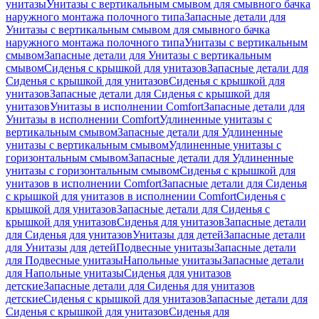
унитазы
Унитазы с вертикальным смывом для смывного бачка
наружного монтажа полочного типа
Запасные детали для
Унитазы с вертикальным смывом для смывного бачка
наружного монтажа полочного типа
Унитазы с вертикальным
смывом
Запасные детали для Унитазы с вертикальным
смывом
Сиденья с крышкой для унитазов
Запасные детали для
Сиденья с крышкой для унитазов
Сиденья с крышкой для
унитазов
Запасные детали для Сиденья с крышкой для
унитазов
Унитазы в исполнении Comfort
Запасные детали для
Унитазы в исполнении Comfort
Удлиненные унитазы с
вертикальным смывом
Запасные детали для Удлиненные
унитазы с вертикальным смывом
Удлиненные унитазы с
горизонтальным смывом
Запасные детали для Удлиненные
унитазы с горизонтальным смывом
Сиденья с крышкой для
унитазов в исполнении Comfort
Запасные детали для Сиденья
с крышкой для унитазов в исполнении Comfort
Сиденья с
крышкой для унитазов
Запасные детали для Сиденья с
крышкой для унитазов
Сиденья для унитазов
Запасные детали
для Сиденья для унитазов
Унитазы для детей
Запасные детали
для Унитазы для детей
Подвесные унитазы
Запасные детали
для Подвесные унитазы
Напольные унитазы
Запасные детали
для Напольные унитазы
Сиденья для унитазов
детские
Запасные детали для Сиденья для унитазов
детские
Сиденья с крышкой для унитазов
Запасные детали для
Сиденья с крышкой для унитазов
Сиденья для