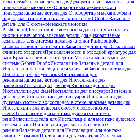
механизма
Запасные детали для Декоративные комплекты для
поворотного механизма
С поворотным механизмом и
подводом
Запасные детали для С поворотным механизмом и
подводом
С системой нажатия кнопки PushControl
Запасные
детали для С системой нажатия кнопки
PushControl
Декоративные комплекты для системы нажатия
кнопки PushControl
Запасные детали для Декоративные
комплекты для системы нажатия кнопки PushControl
С
крышкой сливного отверстия
Запасные детали для С крышкой
сливного отверстия
Принадлежности к отводной арматуре для
ванн
Крышки сливного отверстия
Монтажные и смывные
системы
Geberit Duofix
Инсталляции
Запасные детали для
Инсталляции
Инсталляции для унитазов
Запасные детали для
Инсталляции для унитазов
Инсталляции для
раковины
Запасные детали для Инсталляции для
раковины
Инсталляции для биде
Запасные детали для
Инсталляции для биде
Инсталляции для писсуаров
Запасные
детали для Инсталляции для писсуаров
Инсталляции для
душевых систем с водоотводом в стене
Запасные детали для
Инсталляции для душевых систем с водоотводом в
стене
Инсталляции для монтажа душевых систем и
ванн
Запасные детали для Инсталляции для монтажа душевых
систем и ванн
Инсталляции для монтажа сливных
раковин
Запасные детали для Инсталляции для монтажа
сливных раковин
Инсталляции для смесителей
Запасные