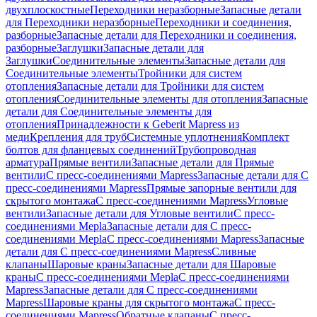
двухплоскостные
Переходники неразборные
Запасные детали
для Переходники неразборные
Переходники и соединения,
разборные
Запасные детали для Переходники и соединения,
разборные
Заглушки
Запасные детали для
Заглушки
Соединительные элементы
Запасные детали для
Соединительные элементы
Тройники для систем
отопления
Запасные детали для Тройники для систем
отопления
Соединительные элементы для отопления
Запасные
детали для Соединительные элементы для
отопления
Принадлежности к Geberit Mapress из
меди
Крепления для труб
Системные уплотнения
Комплект
болтов для фланцевых соединений
Трубопроводная
арматура
Прямые вентили
Запасные детали для Прямые
вентили
С пресс-соединениями Mapress
Запасные детали для С
пресс-соединениями Mapress
Прямые запорные вентили для
скрытого монтажа
С пресс-соединениями Mapress
Угловые
вентили
Запасные детали для Угловые вентили
С пресс-
соединениями Mepla
Запасные детали для С пресс-
соединениями Mepla
С пресс-соединениями Mapress
Запасные
детали для С пресс-соединениями Mapress
Сливные
клапаны
Шаровые краны
Запасные детали для Шаровые
краны
С пресс-соединениями Mepla
С пресс-соединениями
Mapress
Запасные детали для С пресс-соединениями
Mapress
Шаровые краны для скрытого монтажа
С пресс-
соединениями Mapress
Обратные клапаны
С пресс-