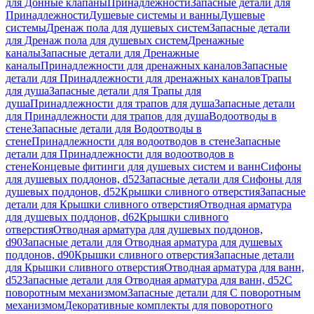
для Донные клапаны
Принадлежности
Запасные детали для
Принадлежности
Душевые системы и ванны
Душевые
системы
Дренаж пола для душевых систем
Запасные детали
для Дренаж пола для душевых систем
Дренажные
каналы
Запасные детали для Дренажные
каналы
Принадлежности для дренажных каналов
Запасные
детали для Принадлежности для дренажных каналов
Трапы
для душа
Запасные детали для Трапы для
душа
Принадлежности для трапов для душа
Запасные детали
для Принадлежности для трапов для душа
Водоотводы в
стене
Запасные детали для Водоотводы в
стене
Принадлежности для водоотводов в стене
Запасные
детали для Принадлежности для водоотводов в
стене
Концевые фитинги для душевых систем и ванн
Сифоны
для душевых поддонов, d52
Запасные детали для Сифоны для
душевых поддонов, d52
Крышки сливного отверстия
Запасные
детали для Крышки сливного отверстия
Отводная арматура
для душевых поддонов, d62
Крышки сливного
отверстия
Отводная арматура для душевых поддонов,
d90
Запасные детали для Отводная арматура для душевых
поддонов, d90
Крышки сливного отверстия
Запасные детали
для Крышки сливного отверстия
Отводная арматура для ванн,
d52
Запасные детали для Отводная арматура для ванн, d52
С
поворотным механизмом
Запасные детали для С поворотным
механизмом
Декоративные комплекты для поворотного