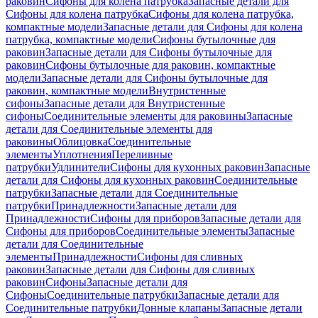
раковин
Сифоны для колена патрубка
Запасные детали для
Сифоны для колена патрубка
Сифоны для колена патрубка,
компактные модели
Запасные детали для Сифоны для колена
патрубка, компактные модели
Сифоны бутылочные для
раковин
Запасные детали для Сифоны бутылочные для
раковин
Сифоны бутылочные для раковин, компактные
модели
Запасные детали для Сифоны бутылочные для
раковин, компактные модели
Внутристенные
сифоны
Запасные детали для Внутристенные
сифоны
Соединительные элементы для раковины
Запасные
детали для Соединительные элементы для
раковины
Облицовка
Соединительные
элементы
Уплотнения
Переливные
патрубки
Удлинители
Сифоны для кухонных раковин
Запасные
детали для Сифоны для кухонных раковин
Соединительные
патрубки
Запасные детали для Соединительные
патрубки
Принадлежности
Запасные детали для
Принадлежности
Сифоны для приборов
Запасные детали для
Сифоны для приборов
Соединительные элементы
Запасные
детали для Соединительные
элементы
Принадлежности
Сифоны для сливных
раковин
Запасные детали для Сифоны для сливных
раковин
Сифоны
Запасные детали для
Сифоны
Соединительные патрубки
Запасные детали для
Соединительные патрубки
Донные клапаны
Запасные детали