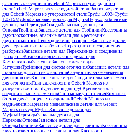
фланцевых соединений
Geberit Mapress из углеродистой
стали
Geberit Mapress из углеродистой стали
Запасные детали
для Geberit Mapress из углеродистой стали
Трубы 1.0034
Трубы
1.0215
Муфты
Запасные детали для Муфты
Переходы
Запасные
детали для Переходы
Отводы
Запасные детали для
Отводы
Тройники
Запасные детали для Тройники
Крестовины
двухплоскостные
Запасные детали для Крестовины
двухплоскостные
Переходники неразборные
Запасные детали
для Переходники неразборные
Переходники и соединения,
разборные
Запасные детали для Переходники и соединения,
разборные
Компенсаторы
Запасные детали для
Компенсаторы
Заглушки
Запасные детали для
Заглушки
Тройники для систем отопления
Запасные детали для
Тройники для систем отопления
Соединительные элементы
для отопления
Запасные детали для Соединительные элементы
для отопления
Принадлежности к Geberit Mapress из
углеродистой стали
Крепления для труб
Крепления для
соединительных элементов
Системные уплотнения
Комплект
болтов для фланцевых соединений
Geberit Mapress из
меди
Geberit Mapress из меди
Запасные детали для Geberit
Mapress из меди
Муфты
Запасные детали для
Муфты
Переходы
Запасные детали для
Переходы
Отводы
Запасные детали для
Отводы
Тройники
Запасные детали для Тройники
Крестовины
двухплоскостные
Запасные детали для Крестовины