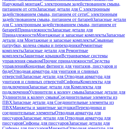
Наружный монтаж
С электронным задействованием смыва,
питанием от сети
Запасные детали для С электронным
задействованием смыва, питанием от сети
С электронным
задействованием смыва, питанием от батарей
Запасные детали
для С электронным задействованием смыва, питанием от
батарей
Принадлежности
Запасные детали для
Принадлежности
Монтажные и запасные комплекты
Запасные
детали для Монтажные и запасные комплекты
Смывные
патрубки, колена смыва и переходники
Ремонтные
комплекты
Запасные детали для Ремонтные
комплекты
Защитные крышки
Встраиваемые системы
управления смывом
Прочие принадлежности
Средства
управления
Концевые фитинги для унитазов, писсуаров и
биде
Отводная арматура для унитазов и сливных
отверстий
Запасные детали для Отводная арматура для
унитазов и сливных отверстий
Сифоны
Комплекты для
подключения
Запасные детали для Комплекты для
подключения
Удлинители к колену смыва
Запасные детали для
Удлинители к колену смыва
Соединительные элементы из
ПВХ
Запасные детали для Соединительные элементы из
ПВХ
Манжеты и защитные заглушки
Переходники и
соединительные элементы
Отводная арматура для
писсуаров
Запасные детали для Отводная арматура для
писсуаров
Cифоны для писсуаров
Запасные детали для
Cифоны для писсуаров
Манжеты
Отводная арматура для