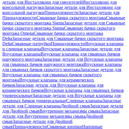
детали для Инсталляции для смесителей
Инсталляции для
консольной нагрузки
Запасные детали для Инсталляции для
консольной нагрузки
Принадлежности
Запасные детали для
Принадлежности
Смывные бачки скрытого монтажа
Смывные
бачки скрытого монтажа Sigma
Запасные детали для Смывные
бачки скрытого монтажа Sigma
Смывные бачки скрытого
монтажа Omega
Смывные бачки скрытого монтажа
Delta
Запасные детали для Смывные бачки скрытого монтажа
Delta
Смывные патрубки
Принадлежности
Впускные клапаны
и сливные клапаны
Впускные клапаны
Запасные детали для
Впускные клапаны
Впускные клапаны для смывных бачков
наружного монтажа
Запасные детали для Впускные клапаны
для смывных бачков наружного монтажа
Впускные клапаны
для смывных бачков скрытого монтажа
Запасные детали для
Впускные клапаны для смывных бачков скрытого
монтажа
Впускные клапаны для керамических
бачков
Запасные детали для Впускные клапаны для
керамических бачков
Впускные клапаны для смывных бачков
универсальные
Запасные детали для Впускные клапаны для
смывных бачков универсальные
Сливные клапаны
Запасные
детали для Сливные клапаны
Двойной смыв
Запасные детали
для Двойной смыв
Внутренние механизмы смыва
Запасные
детали для Внутренние механизмы смыва
Двойной
смыв
Запасные детали для Двойной
смыв
Принадлежности
Смывные кнопки
Напорные