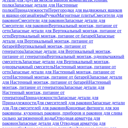
полки
Запасные детали для Настенные
полки
Принадлежности
Перегородки для выдвижных ящиков
и ящики-органайзеры
Ручки
Магнитные плиты
Смесители для
раковин
Смесители для раковин
Запасные детали для
Смесители для раковин
Вертикальный монтаж, питание от
сети
Запасные детали для Вертикальный монтаж, питание от
сети
Вертикальный монтаж, питание от батарей
Запасные
детали для Вертикальный монтаж, питание от
батарей
Вертикальный монтаж, питание от
генератора
Запасные детали для Вертикальный монтаж,
питание от генератора
Вертикальный монтаж, однорычажный
смеситель
Запасные детали для Вертикальный монтаж,
однорычажный смеситель
Настенный монтаж, питание от
сети
Запасные детали для Настенный монтаж, питание от
сети
Настенный монтаж, питание от батарей
Запасные детали
для Настенный монтаж, питание от батарей
Настенный
монтаж, питание от генератора
Запасные детали для
Настенный монтаж, питание от
генератора
Принадлежности
Запасные детали для
Принадлежности
Для смесителей для раковин
Запасные детали
для Для смесителей для раковин
Концевые фитинги для зон
раковины, кухонных раковин, приборов и раковин для слива
сильно загрязненной воды
Отводная арматура для
раковин
Запасные детали для Отводная арматура для