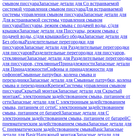
смывом писсуара
Запасные детали для Со встраиваемой
системой управления смывом писсуара
Для встраиваемой
системы управления смывом писсуара
Запасные детали для
Для встраиваемой системы управления смывом
писсуара
Писсуары, режим смыва с подачей воды, с/для
крышки
Запасные детали для Писсуары, режим смыва с
подачей воды, с/для крышки
Без ободка
Запасные детали для
Без ободка
Разделительные перегородки для
писсуаров
Запасные детали для Разделительные перегородки
для писсуаров
Разделительные перегородки для писсуаров,
стеклянные
Запасные детали для Разделительные перегородки
для писсуаров, стеклянные
Принадлежности
Запасные детали
для Принадлежности
Сифоны и принадлежности для
сифонов
Смывные патрубки, колена смыва и
переходники
Запасные детали для Смывные патрубки, колена
смыва и переходники
Крепеж
Системы управления смывом
писсуара
Скрытый монтаж
Запасные детали для Скрытый
монтаж
С электронным задействованием смыва, питанием от
сети
Запасные детали для С электронным задействованием
смыва, питанием от сети
С электронным задействованием
смыва, питанием от батарей
Запасные детали для С
электронным задействованием смыва, питанием от батарей
С
пневматическим задействованием смыва
Запасные детали для
С пневматическим задействованием смыва
Basic
Запасные
детали для Basic
Наружный монтаж
Запасные детали для