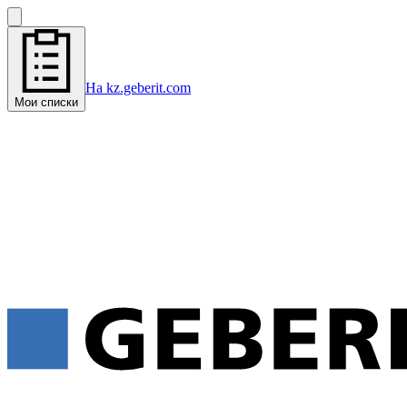
На kz.geberit.com
Мои списки