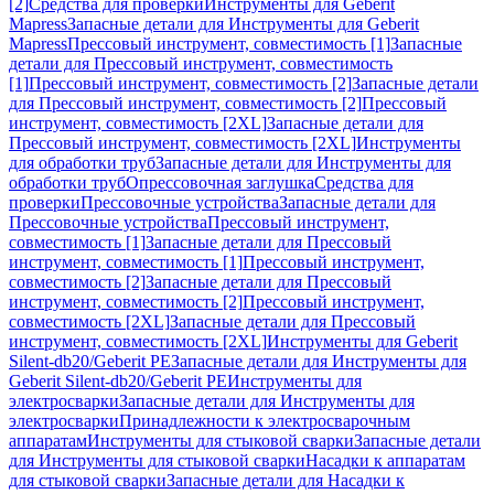
[2]
Средства для проверки
Инструменты для Geberit
Mapress
Запасные детали для Инструменты для Geberit
Mapress
Прессовый инструмент, совместимость [1]
Запасные
детали для Прессовый инструмент, совместимость
[1]
Прессовый инструмент, совместимость [2]
Запасные детали
для Прессовый инструмент, совместимость [2]
Прессовый
инструмент, совместимость [2XL]
Запасные детали для
Прессовый инструмент, совместимость [2XL]
Инструменты
для обработки труб
Запасные детали для Инструменты для
обработки труб
Опрессовочная заглушка
Средства для
проверки
Прессовочные устройства
Запасные детали для
Прессовочные устройства
Прессовый инструмент,
совместимость [1]
Запасные детали для Прессовый
инструмент, совместимость [1]
Прессовый инструмент,
совместимость [2]
Запасные детали для Прессовый
инструмент, совместимость [2]
Прессовый инструмент,
совместимость [2XL]
Запасные детали для Прессовый
инструмент, совместимость [2XL]
Инструменты для Geberit
Silent-db20/Geberit PE
Запасные детали для Инструменты для
Geberit Silent-db20/Geberit PE
Инструменты для
электросварки
Запасные детали для Инструменты для
электросварки
Принадлежности к электросварочным
аппаратам
Инструменты для стыковой сварки
Запасные детали
для Инструменты для стыковой сварки
Насадки к аппаратам
для стыковой сварки
Запасные детали для Насадки к