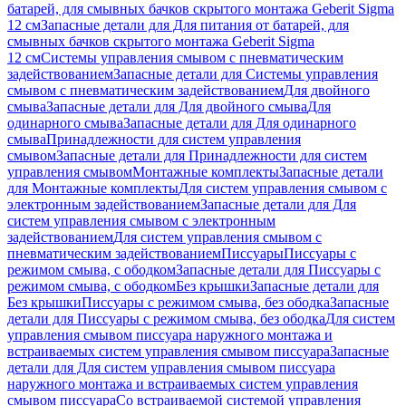
батарей, для смывных бачков скрытого монтажа Geberit Sigma
12 см
Запасные детали для Для питания от батарей, для
смывных бачков скрытого монтажа Geberit Sigma
12 см
Системы управления смывом с пневматическим
задействованием
Запасные детали для Системы управления
смывом с пневматическим задействованием
Для двойного
смыва
Запасные детали для Для двойного смыва
Для
одинарного смыва
Запасные детали для Для одинарного
смыва
Принадлежности для систем управления
смывом
Запасные детали для Принадлежности для систем
управления смывом
Монтажные комплекты
Запасные детали
для Монтажные комплекты
Для систем управления смывом с
электронным задействованием
Запасные детали для Для
систем управления смывом с электронным
задействованием
Для систем управления смывом с
пневматическим задействованием
Писсуары
Писсуары с
режимом смыва, с ободком
Запасные детали для Писсуары с
режимом смыва, с ободком
Без крышки
Запасные детали для
Без крышки
Писсуары с режимом смыва, без ободка
Запасные
детали для Писсуары с режимом смыва, без ободка
Для систем
управления смывом писсуара наружного монтажа и
встраиваемых систем управления смывом писсуара
Запасные
детали для Для систем управления смывом писсуара
наружного монтажа и встраиваемых систем управления
смывом писсуара
Со встраиваемой системой управления