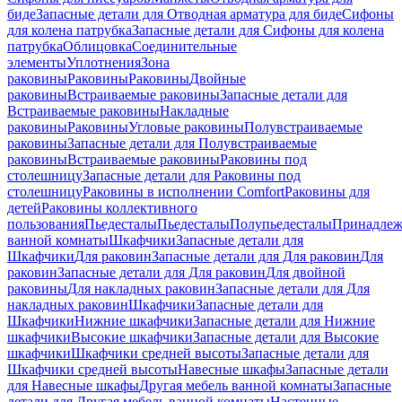
биде
Запасные детали для Отводная арматура для биде
Сифоны
для колена патрубка
Запасные детали для Сифоны для колена
патрубка
Облицовка
Соединительные
элементы
Уплотнения
Зона
раковины
Раковины
Раковины
Двойные
раковины
Встраиваемые раковины
Запасные детали для
Встраиваемые раковины
Накладные
раковины
Раковины
Угловые раковины
Полувстраиваемые
раковины
Запасные детали для Полувстраиваемые
раковины
Встраиваемые раковины
Раковины под
столешницу
Запасные детали для Раковины под
столешницу
Раковины в исполнении Comfort
Pаковины для
детей
Раковины коллективного
пользования
Пьедесталы
Пьедесталы
Полупьедесталы
Принадлеж
ванной комнаты
Шкафчики
Запасные детали для
Шкафчики
Для раковин
Запасные детали для Для раковин
Для
раковин
Запасные детали для Для раковин
Для двойной
раковины
Для накладных pаковин
Запасные детали для Для
накладных pаковин
Шкафчики
Запасные детали для
Шкафчики
Нижние шкафчики
Запасные детали для Нижние
шкафчики
Высокие шкафчики
Запасные детали для Высокие
шкафчики
Шкафчики средней высоты
Запасные детали для
Шкафчики средней высоты
Навесные шкафы
Запасные детали
для Навесные шкафы
Другая мебель ванной комнаты
Запасные
детали для Другая мебель ванной комнаты
Настенные