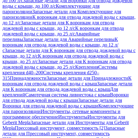
до 100 л/с
Запасные детали для Воронки для отвода дождевой
воды с крыши, до 100 л/с
Комплектующие для
пароизоляции
Запасные детали для Комплектующие для
пароизоляции
К воронкам для отвода дождевой воды с крыши,
до 12 л/с
Запасные детали для К воронкам для отвода
дождевой воды с крыши, до 12 л/с
К воронкам для отвода
дождевой воды с крыши, до 25 л/с
Аварийные
переливы
Запасные детали для Аварийные переливы
К
воронкам для отвода дождевой воды с крыши, до 12 л/
с
Запасные детали для К воронкам для отвода дождевой воды с
крыши, до 12 л/с
К воронкам для отвода дождевой воды с
крыши, до 25 л/с
Запасные детали для К воронкам для отвода
дождевой воды с крыши, до 25 л/с
Крепления
Системы
крепления d40–200
Системы крепления d250–
315
Принадлежности
Запасные детали для Принадлежности
К
воронкам для отвода дождевой воды с крыш
Запасные детали
для К воронкам для отвода дождевой воды с крыш
Для
креплений
Самотечная система ливнестока с крыш
Воронки
для отвода дождевой воды с крыши
Запасные детали для
Воронки для отвода дождевой воды с крыши
Комплектующие
для пароизоляции
Инструменты, сетевые компоненты и
программное обеспечение
Инструменты
Инструменты для
Geberit Mepla
Запасные детали для Инструменты для Geberit
Mepla
Прессовый инструмент, совместимость [2]
Запасные
детали для Прессовый инструмент, совместимость