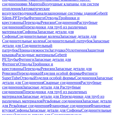
соединениями Mapress
Воздушные клапаны для систем
отопления
Автоматические
воздухоотводчики
Канализационные системы здания
Geberit
Silent-PP
Трубы
Фитинги
Отводы
Тройники и
крестовины
Переходы
Ревизии
Соединения
Раструбные
соединения
Переходники для труб из различных
материалов
Сифоны
Запасные детали для
Сифоны
Соединительные колена
Запасные детали для
Соединительные колена
Соединительный патрубок
Запасные
детали для Соединительный
патрубок
Принадлежности
Заглушки
Уплотнения
Защитная
крышка
Расходные материалы
Geberit
PE
Трубы
Фитинги
Запасные детали для
Фитинги
Отводы
Тройники и
крестовины
Переходы
Ревизии
Запасные детали для
Ревизии
Переходники
Изделия особой формы
Фитинги
SuperTube
Отводы
Изделия особой формы
Соединения
Запасные
детали для Соединения
Сварные соединения
Раструбные
соединения
Запасные детали для Раструбные
соединения
Переходники для труб из различных
материалов
Запасные детали для Переходники для труб из
различных материалов
Резьбовые соединения
Запасные детали
для Резьбовые соединения
Фланцевые соединения
Фланцевые
втулки
Сифоны
Запасные детали для Сифоны
Соединительные
колена
Запасные детали для Соединительные