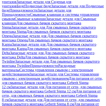
унитазов
Запасные детали для Сиденья для
унитазов
Биде
Подвесные биде
Запасные детали для Подвесные
биде
Принадлежности
Запасные детали для
Принадлежности
Смывные клавиши и системы управления
смывом
Смывные клавиши
Запасные детали для Смывные
клавиши
Для смывных бачков скрытого монтажа
Sigma
Запасные детали для Для смывных бачков скрытого
монтажа Sigma
Для смывных бачков скрытого монтажа
Omega
Запасные детали для Для смывных бачков скрытого
монтажа Omega
Для смывных бачков скрытого монтажа
Kappa
Запасные детали для Для смывных бачков скрытого
монтажа Kappa
Для смывных бачков скрытого монтажа
Delta
Запасные детали для Для смывных бачков скрытого
монтажа Delta
Для смывных бачков скрытого монтажа
Twinline
Запасные детали для Для смывных бачков скрытого
монтажа Twinline
Принадлежности
Расходные
материалы
Системы управления смывом с электронным
задействованием
Запасные детали для Системы управления
смывом с электронным задействованием
Для питания от сети,
для смывных бачков скрытого монтажа Geberit Sigma
12 см
Запасные детали для Для питания от сети, для смывных
бачков скрытого монтажа Geberit Sigma 12 см
Для питания от
сети, для смывных бачков скрытого монтажа Geberit Sigma
8 см
Запасные детали для Для питания от сети, для смывных
бачков скрытого монтажа Geberit Sigma 8 см
Для питания от