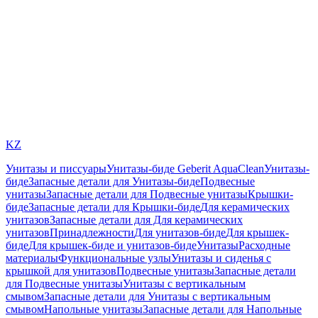
KZ
Унитазы и писсуары
Унитазы-биде Geberit AquaClean
Унитазы-
биде
Запасные детали для Унитазы-биде
Подвесные
унитазы
Запасные детали для Подвесные унитазы
Крышки-
биде
Запасные детали для Крышки-биде
Для керамических
унитазов
Запасные детали для Для керамических
унитазов
Принадлежности
Для унитазов-биде
Для крышек-
биде
Для крышек-биде и унитазов-биде
Унитазы
Расходные
материалы
Функциональные узлы
Унитазы и сиденья с
крышкой для унитазов
Подвесные унитазы
Запасные детали
для Подвесные унитазы
Унитазы с вертикальным
смывом
Запасные детали для Унитазы с вертикальным
смывом
Напольные унитазы
Запасные детали для Напольные