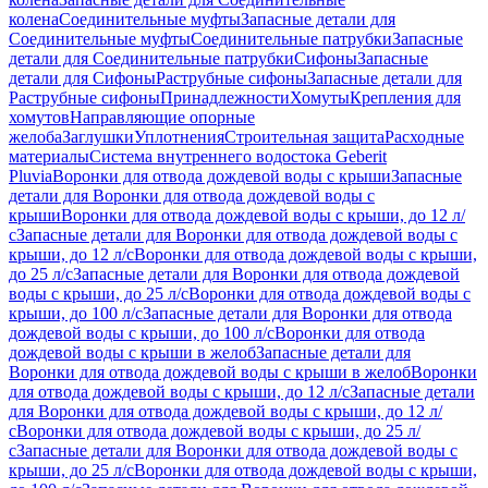
колена
Соединительные муфты
Запасные детали для
Соединительные муфты
Соединительные патрубки
Запасные
детали для Соединительные патрубки
Сифоны
Запасные
детали для Сифоны
Раструбные сифоны
Запасные детали для
Раструбные сифоны
Принадлежности
Хомуты
Крепления для
хомутов
Направляющие опорные
желоба
Заглушки
Уплотнения
Строительная защита
Расходные
материалы
Система внутреннего водостока Geberit
Pluvia
Воронки для отвода дождевой воды с крыши
Запасные
детали для Воронки для отвода дождевой воды с
крыши
Воронки для отвода дождевой воды с крыши, до 12 л/
с
Запасные детали для Воронки для отвода дождевой воды с
крыши, до 12 л/с
Воронки для отвода дождевой воды с крыши,
до 25 л/с
Запасные детали для Воронки для отвода дождевой
воды с крыши, до 25 л/с
Воронки для отвода дождевой воды с
крыши, до 100 л/с
Запасные детали для Воронки для отвода
дождевой воды с крыши, до 100 л/с
Воронки для отвода
дождевой воды с крыши в желоб
Запасные детали для
Воронки для отвода дождевой воды с крыши в желоб
Воронки
для отвода дождевой воды с крыши, до 12 л/с
Запасные детали
для Воронки для отвода дождевой воды с крыши, до 12 л/
с
Воронки для отвода дождевой воды с крыши, до 25 л/
с
Запасные детали для Воронки для отвода дождевой воды с
крыши, до 25 л/с
Воронки для отвода дождевой воды с крыши,