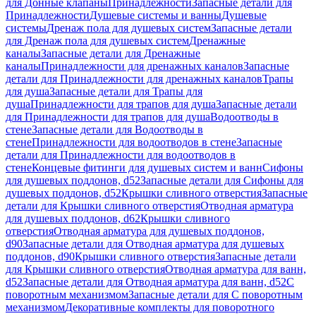
для Донные клапаны
Принадлежности
Запасные детали для
Принадлежности
Душевые системы и ванны
Душевые
системы
Дренаж пола для душевых систем
Запасные детали
для Дренаж пола для душевых систем
Дренажные
каналы
Запасные детали для Дренажные
каналы
Принадлежности для дренажных каналов
Запасные
детали для Принадлежности для дренажных каналов
Трапы
для душа
Запасные детали для Трапы для
душа
Принадлежности для трапов для душа
Запасные детали
для Принадлежности для трапов для душа
Водоотводы в
стене
Запасные детали для Водоотводы в
стене
Принадлежности для водоотводов в стене
Запасные
детали для Принадлежности для водоотводов в
стене
Концевые фитинги для душевых систем и ванн
Сифоны
для душевых поддонов, d52
Запасные детали для Сифоны для
душевых поддонов, d52
Крышки сливного отверстия
Запасные
детали для Крышки сливного отверстия
Отводная арматура
для душевых поддонов, d62
Крышки сливного
отверстия
Отводная арматура для душевых поддонов,
d90
Запасные детали для Отводная арматура для душевых
поддонов, d90
Крышки сливного отверстия
Запасные детали
для Крышки сливного отверстия
Отводная арматура для ванн,
d52
Запасные детали для Отводная арматура для ванн, d52
С
поворотным механизмом
Запасные детали для С поворотным
механизмом
Декоративные комплекты для поворотного