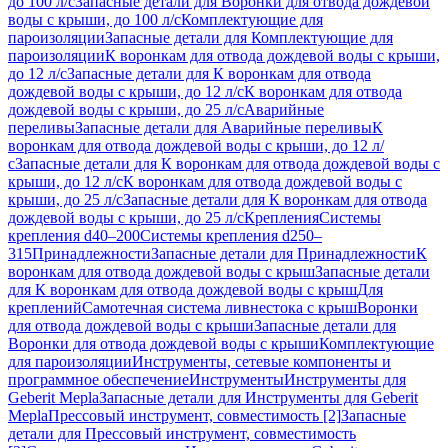
до 100 л/с
Запасные детали для Воронки для отвода дождевой
воды с крыши, до 100 л/с
Комплектующие для
пароизоляции
Запасные детали для Комплектующие для
пароизоляции
К воронкам для отвода дождевой воды с крыши,
до 12 л/с
Запасные детали для К воронкам для отвода
дождевой воды с крыши, до 12 л/с
К воронкам для отвода
дождевой воды с крыши, до 25 л/с
Аварийные
переливы
Запасные детали для Аварийные переливы
К
воронкам для отвода дождевой воды с крыши, до 12 л/
с
Запасные детали для К воронкам для отвода дождевой воды с
крыши, до 12 л/с
К воронкам для отвода дождевой воды с
крыши, до 25 л/с
Запасные детали для К воронкам для отвода
дождевой воды с крыши, до 25 л/с
Крепления
Системы
крепления d40–200
Системы крепления d250–
315
Принадлежности
Запасные детали для Принадлежности
К
воронкам для отвода дождевой воды с крыш
Запасные детали
для К воронкам для отвода дождевой воды с крыш
Для
креплений
Самотечная система ливнестока с крыш
Воронки
для отвода дождевой воды с крыши
Запасные детали для
Воронки для отвода дождевой воды с крыши
Комплектующие
для пароизоляции
Инструменты, сетевые компоненты и
программное обеспечение
Инструменты
Инструменты для
Geberit Mepla
Запасные детали для Инструменты для Geberit
Mepla
Прессовый инструмент, совместимость [2]
Запасные
детали для Прессовый инструмент, совместимость