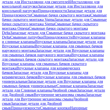
детали для Инсталляции для смесителей
Инсталляции для
консольной нагрузки
Запасные детали для Инсталляции для
консольной нагрузки
Принадлежности
Запасные детали для
Принадлежности
Смывные бачки скрытого монтажа
Смывные
бачки скрытого монтажа Sigma
Запасные детали для Смывные
бачки скрытого монтажа Sigma
Смывные бачки скрытого
монтажа Omega
Смывные бачки скрытого монтажа
Delta
Запасные детали для Смывные бачки скрытого монтажа
Delta
Смывные патрубки
Принадлежности
Впускные клапаны
и сливные клапаны
Впускные клапаны
Запасные детали для
Впускные клапаны
Впускные клапаны для смывных бачков
наружного монтажа
Запасные детали для Впускные клапаны
для смывных бачков наружного монтажа
Впускные клапаны
для смывных бачков скрытого монтажа
Запасные детали для
Впускные клапаны для смывных бачков скрытого
монтажа
Впускные клапаны для керамических
бачков
Запасные детали для Впускные клапаны для
керамических бачков
Впускные клапаны для смывных бачков
универсальные
Запасные детали для Впускные клапаны для
смывных бачков универсальные
Сливные клапаны
Запасные
детали для Сливные клапаны
Двойной смыв
Запасные детали
для Двойной смыв
Внутренние механизмы смыва
Запасные
детали для Внутренние механизмы смыва
Двойной
смыв
Запасные детали для Двойной
смыв
Принадлежности
Смывные кнопки
Напорные