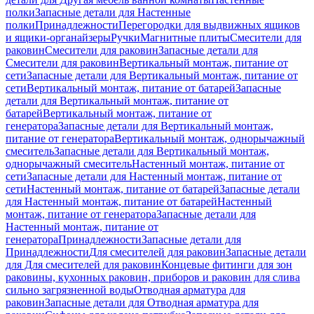
полки
Запасные детали для Настенные
полки
Принадлежности
Перегородки для выдвижных ящиков
и ящики-органайзеры
Ручки
Магнитные плиты
Смесители для
раковин
Смесители для раковин
Запасные детали для
Смесители для раковин
Вертикальный монтаж, питание от
сети
Запасные детали для Вертикальный монтаж, питание от
сети
Вертикальный монтаж, питание от батарей
Запасные
детали для Вертикальный монтаж, питание от
батарей
Вертикальный монтаж, питание от
генератора
Запасные детали для Вертикальный монтаж,
питание от генератора
Вертикальный монтаж, однорычажный
смеситель
Запасные детали для Вертикальный монтаж,
однорычажный смеситель
Настенный монтаж, питание от
сети
Запасные детали для Настенный монтаж, питание от
сети
Настенный монтаж, питание от батарей
Запасные детали
для Настенный монтаж, питание от батарей
Настенный
монтаж, питание от генератора
Запасные детали для
Настенный монтаж, питание от
генератора
Принадлежности
Запасные детали для
Принадлежности
Для смесителей для раковин
Запасные детали
для Для смесителей для раковин
Концевые фитинги для зон
раковины, кухонных раковин, приборов и раковин для слива
сильно загрязненной воды
Отводная арматура для
раковин
Запасные детали для Отводная арматура для