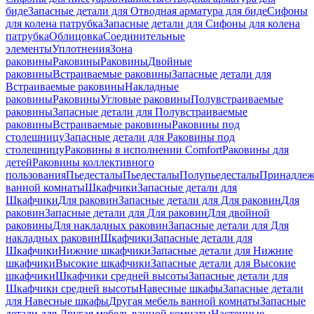
биде
Запасные детали для Отводная арматура для биде
Сифоны
для колена патрубка
Запасные детали для Сифоны для колена
патрубка
Облицовка
Соединительные
элементы
Уплотнения
Зона
раковины
Раковины
Раковины
Двойные
раковины
Встраиваемые раковины
Запасные детали для
Встраиваемые раковины
Накладные
раковины
Раковины
Угловые раковины
Полувстраиваемые
раковины
Запасные детали для Полувстраиваемые
раковины
Встраиваемые раковины
Раковины под
столешницу
Запасные детали для Раковины под
столешницу
Раковины в исполнении Comfort
Pаковины для
детей
Раковины коллективного
пользования
Пьедесталы
Пьедесталы
Полупьедесталы
Принадлеж
ванной комнаты
Шкафчики
Запасные детали для
Шкафчики
Для раковин
Запасные детали для Для раковин
Для
раковин
Запасные детали для Для раковин
Для двойной
раковины
Для накладных pаковин
Запасные детали для Для
накладных pаковин
Шкафчики
Запасные детали для
Шкафчики
Нижние шкафчики
Запасные детали для Нижние
шкафчики
Высокие шкафчики
Запасные детали для Высокие
шкафчики
Шкафчики средней высоты
Запасные детали для
Шкафчики средней высоты
Навесные шкафы
Запасные детали
для Навесные шкафы
Другая мебель ванной комнаты
Запасные
детали для Другая мебель ванной комнаты
Настенные