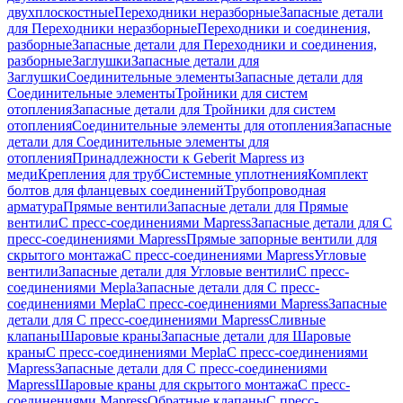
двухплоскостные
Переходники неразборные
Запасные детали
для Переходники неразборные
Переходники и соединения,
разборные
Запасные детали для Переходники и соединения,
разборные
Заглушки
Запасные детали для
Заглушки
Соединительные элементы
Запасные детали для
Соединительные элементы
Тройники для систем
отопления
Запасные детали для Тройники для систем
отопления
Соединительные элементы для отопления
Запасные
детали для Соединительные элементы для
отопления
Принадлежности к Geberit Mapress из
меди
Крепления для труб
Системные уплотнения
Комплект
болтов для фланцевых соединений
Трубопроводная
арматура
Прямые вентили
Запасные детали для Прямые
вентили
С пресс-соединениями Mapress
Запасные детали для С
пресс-соединениями Mapress
Прямые запорные вентили для
скрытого монтажа
С пресс-соединениями Mapress
Угловые
вентили
Запасные детали для Угловые вентили
С пресс-
соединениями Mepla
Запасные детали для С пресс-
соединениями Mepla
С пресс-соединениями Mapress
Запасные
детали для С пресс-соединениями Mapress
Сливные
клапаны
Шаровые краны
Запасные детали для Шаровые
краны
С пресс-соединениями Mepla
С пресс-соединениями
Mapress
Запасные детали для С пресс-соединениями
Mapress
Шаровые краны для скрытого монтажа
С пресс-
соединениями Mapress
Обратные клапаны
С пресс-