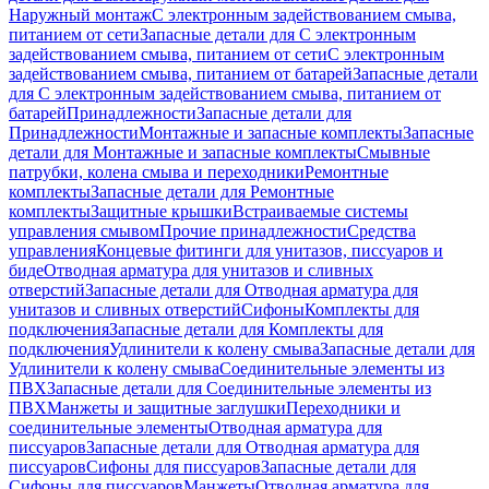
Наружный монтаж
С электронным задействованием смыва,
питанием от сети
Запасные детали для С электронным
задействованием смыва, питанием от сети
С электронным
задействованием смыва, питанием от батарей
Запасные детали
для С электронным задействованием смыва, питанием от
батарей
Принадлежности
Запасные детали для
Принадлежности
Монтажные и запасные комплекты
Запасные
детали для Монтажные и запасные комплекты
Смывные
патрубки, колена смыва и переходники
Ремонтные
комплекты
Запасные детали для Ремонтные
комплекты
Защитные крышки
Встраиваемые системы
управления смывом
Прочие принадлежности
Средства
управления
Концевые фитинги для унитазов, писсуаров и
биде
Отводная арматура для унитазов и сливных
отверстий
Запасные детали для Отводная арматура для
унитазов и сливных отверстий
Сифоны
Комплекты для
подключения
Запасные детали для Комплекты для
подключения
Удлинители к колену смыва
Запасные детали для
Удлинители к колену смыва
Соединительные элементы из
ПВХ
Запасные детали для Соединительные элементы из
ПВХ
Манжеты и защитные заглушки
Переходники и
соединительные элементы
Отводная арматура для
писсуаров
Запасные детали для Отводная арматура для
писсуаров
Cифоны для писсуаров
Запасные детали для
Cифоны для писсуаров
Манжеты
Отводная арматура для