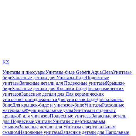
KZ
Унитазы и писсуары
Унитазы-биде Geberit AquaClean
Унитазы-
биде
Запасные детали для Унитазы-биде
Подвесные
унитазы
Запасные детали для Подвесные унитазы
Крышки-
биде
Запасные детали для Крышки-биде
Для керамических
унитазов
Запасные детали для Для керамических
унитазов
Принадлежности
Для унитазов-биде
Для крышек-
биде
Для крышек-биде и унитазов-биде
Унитазы
Расходные
материалы
Функциональные узлы
Унитазы и сиденья с
крышкой для унитазов
Подвесные унитазы
Запасные детали
для Подвесные унитазы
Унитазы с вертикальным
смывом
Запасные детали для Унитазы с вертикальным
смывом
Напольные унитазы
Запасные детали для Напольные