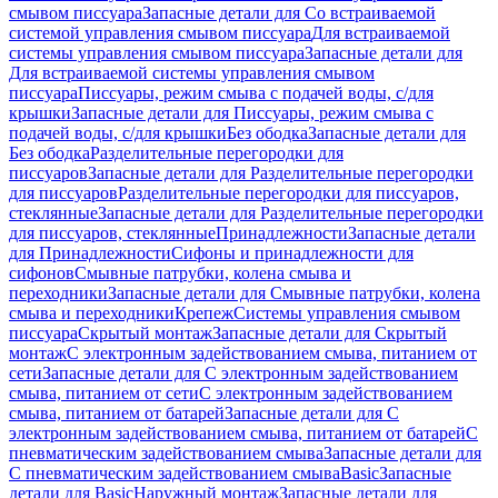
смывом писсуара
Запасные детали для Со встраиваемой
системой управления смывом писсуара
Для встраиваемой
системы управления смывом писсуара
Запасные детали для
Для встраиваемой системы управления смывом
писсуара
Писсуары, режим смыва с подачей воды, с/для
крышки
Запасные детали для Писсуары, режим смыва с
подачей воды, с/для крышки
Без ободка
Запасные детали для
Без ободка
Разделительные перегородки для
писсуаров
Запасные детали для Разделительные перегородки
для писсуаров
Разделительные перегородки для писсуаров,
стеклянные
Запасные детали для Разделительные перегородки
для писсуаров, стеклянные
Принадлежности
Запасные детали
для Принадлежности
Сифоны и принадлежности для
сифонов
Смывные патрубки, колена смыва и
переходники
Запасные детали для Смывные патрубки, колена
смыва и переходники
Крепеж
Системы управления смывом
писсуара
Скрытый монтаж
Запасные детали для Скрытый
монтаж
С электронным задействованием смыва, питанием от
сети
Запасные детали для С электронным задействованием
смыва, питанием от сети
С электронным задействованием
смыва, питанием от батарей
Запасные детали для С
электронным задействованием смыва, питанием от батарей
С
пневматическим задействованием смыва
Запасные детали для
С пневматическим задействованием смыва
Basic
Запасные
детали для Basic
Наружный монтаж
Запасные детали для