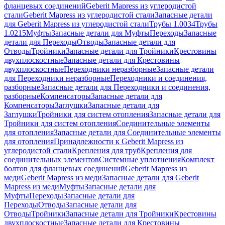
фланцевых соединений
Geberit Mapress из углеродистой
стали
Geberit Mapress из углеродистой стали
Запасные детали
для Geberit Mapress из углеродистой стали
Трубы 1.0034
Трубы
1.0215
Муфты
Запасные детали для Муфты
Переходы
Запасные
детали для Переходы
Отводы
Запасные детали для
Отводы
Тройники
Запасные детали для Тройники
Крестовины
двухплоскостные
Запасные детали для Крестовины
двухплоскостные
Переходники неразборные
Запасные детали
для Переходники неразборные
Переходники и соединения,
разборные
Запасные детали для Переходники и соединения,
разборные
Компенсаторы
Запасные детали для
Компенсаторы
Заглушки
Запасные детали для
Заглушки
Тройники для систем отопления
Запасные детали для
Тройники для систем отопления
Соединительные элементы
для отопления
Запасные детали для Соединительные элементы
для отопления
Принадлежности к Geberit Mapress из
углеродистой стали
Крепления для труб
Крепления для
соединительных элементов
Системные уплотнения
Комплект
болтов для фланцевых соединений
Geberit Mapress из
меди
Geberit Mapress из меди
Запасные детали для Geberit
Mapress из меди
Муфты
Запасные детали для
Муфты
Переходы
Запасные детали для
Переходы
Отводы
Запасные детали для
Отводы
Тройники
Запасные детали для Тройники
Крестовины
двухплоскостные
Запасные детали для Крестовины