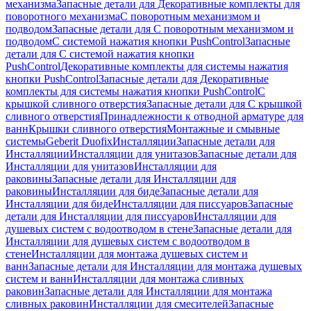
механизма
Запасные детали для Декоративные комплекты для
поворотного механизма
С поворотным механизмом и
подводом
Запасные детали для С поворотным механизмом и
подводом
С системой нажатия кнопки PushControl
Запасные
детали для С системой нажатия кнопки
PushControl
Декоративные комплекты для системы нажатия
кнопки PushControl
Запасные детали для Декоративные
комплекты для системы нажатия кнопки PushControl
С
крышкой сливного отверстия
Запасные детали для С крышкой
сливного отверстия
Принадлежности к отводной арматуре для
ванн
Крышки сливного отверстия
Монтажные и смывные
системы
Geberit Duofix
Инсталляции
Запасные детали для
Инсталляции
Инсталляции для унитазов
Запасные детали для
Инсталляции для унитазов
Инсталляции для
раковины
Запасные детали для Инсталляции для
раковины
Инсталляции для биде
Запасные детали для
Инсталляции для биде
Инсталляции для писсуаров
Запасные
детали для Инсталляции для писсуаров
Инсталляции для
душевых систем с водоотводом в стене
Запасные детали для
Инсталляции для душевых систем с водоотводом в
стене
Инсталляции для монтажа душевых систем и
ванн
Запасные детали для Инсталляции для монтажа душевых
систем и ванн
Инсталляции для монтажа сливных
раковин
Запасные детали для Инсталляции для монтажа
сливных раковин
Инсталляции для смесителей
Запасные