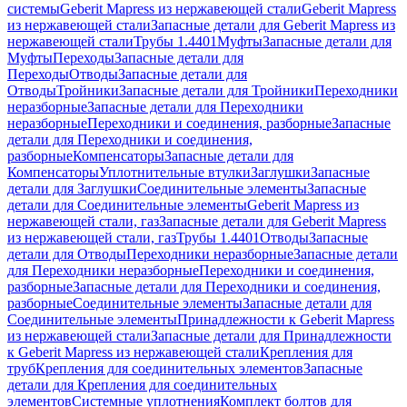
системы
Geberit Mapress из нержавеющей стали
Geberit Mapress
из нержавеющей стали
Запасные детали для Geberit Mapress из
нержавеющей стали
Трубы 1.4401
Муфты
Запасные детали для
Муфты
Переходы
Запасные детали для
Переходы
Отводы
Запасные детали для
Отводы
Тройники
Запасные детали для Тройники
Переходники
неразборные
Запасные детали для Переходники
неразборные
Переходники и соединения, разборные
Запасные
детали для Переходники и соединения,
разборные
Компенсаторы
Запасные детали для
Компенсаторы
Уплотнительные втулки
Заглушки
Запасные
детали для Заглушки
Соединительные элементы
Запасные
детали для Соединительные элементы
Geberit Mapress из
нержавеющей стали, газ
Запасные детали для Geberit Mapress
из нержавеющей стали, газ
Трубы 1.4401
Отводы
Запасные
детали для Отводы
Переходники неразборные
Запасные детали
для Переходники неразборные
Переходники и соединения,
разборные
Запасные детали для Переходники и соединения,
разборные
Соединительные элементы
Запасные детали для
Соединительные элементы
Принадлежности к Geberit Mapress
из нержавеющей стали
Запасные детали для Принадлежности
к Geberit Mapress из нержавеющей стали
Крепления для
труб
Крепления для соединительных элементов
Запасные
детали для Крепления для соединительных
элементов
Системные уплотнения
Комплект болтов для