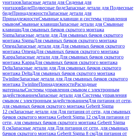
унитазов
Запасные детали для Сиденья для
унитазов
Биде
Подвесные биде
Запасные детали для Подвесные
биде
Принадлежности
Запасные детали для
Принадлежности
Смывные клавиши и системы управления
смывом
Смывные клавиши
Запасные детали для Смывные
клавиши
Для смывных бачков скрытого монтажа
Sigma
Запасные детали для Для смывных бачков скрытого
монтажа Sigma
Для смывных бачков скрытого монтажа
Omega
Запасные детали для Для смывных бачков скрытого
монтажа Omega
Для смывных бачков скрытого монтажа
Kappa
Запасные детали для Для смывных бачков скрытого
монтажа Kappa
Для смывных бачков скрытого монтажа
Delta
Запасные детали для Для смывных бачков скрытого
монтажа Delta
Для смывных бачков скрытого монтажа
Twinline
Запасные детали для Для смывных бачков скрытого
монтажа Twinline
Принадлежности
Расходные
материалы
Системы управления смывом с электронным
задействованием
Запасные детали для Системы управления
смывом с электронным задействованием
Для питания от сети,
для смывных бачков скрытого монтажа Geberit Sigma
12 см
Запасные детали для Для питания от сети, для смывных
бачков скрытого монтажа Geberit Sigma 12 см
Для питания от
сети, для смывных бачков скрытого монтажа Geberit Sigma
8 см
Запасные детали для Для питания от сети, для смывных
бачков скрытого монтажа Geberit Sigma 8 см
Для питания от