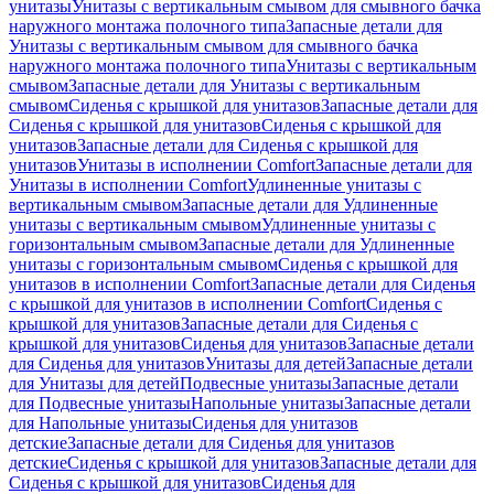
унитазы
Унитазы с вертикальным смывом для смывного бачка
наружного монтажа полочного типа
Запасные детали для
Унитазы с вертикальным смывом для смывного бачка
наружного монтажа полочного типа
Унитазы с вертикальным
смывом
Запасные детали для Унитазы с вертикальным
смывом
Сиденья с крышкой для унитазов
Запасные детали для
Сиденья с крышкой для унитазов
Сиденья с крышкой для
унитазов
Запасные детали для Сиденья с крышкой для
унитазов
Унитазы в исполнении Comfort
Запасные детали для
Унитазы в исполнении Comfort
Удлиненные унитазы с
вертикальным смывом
Запасные детали для Удлиненные
унитазы с вертикальным смывом
Удлиненные унитазы с
горизонтальным смывом
Запасные детали для Удлиненные
унитазы с горизонтальным смывом
Сиденья с крышкой для
унитазов в исполнении Comfort
Запасные детали для Сиденья
с крышкой для унитазов в исполнении Comfort
Сиденья с
крышкой для унитазов
Запасные детали для Сиденья с
крышкой для унитазов
Сиденья для унитазов
Запасные детали
для Сиденья для унитазов
Унитазы для детей
Запасные детали
для Унитазы для детей
Подвесные унитазы
Запасные детали
для Подвесные унитазы
Напольные унитазы
Запасные детали
для Напольные унитазы
Сиденья для унитазов
детские
Запасные детали для Сиденья для унитазов
детские
Сиденья с крышкой для унитазов
Запасные детали для
Сиденья с крышкой для унитазов
Сиденья для