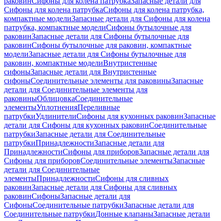
раковин
Сифоны для колена патрубка
Запасные детали для
Сифоны для колена патрубка
Сифоны для колена патрубка,
компактные модели
Запасные детали для Сифоны для колена
патрубка, компактные модели
Сифоны бутылочные для
раковин
Запасные детали для Сифоны бутылочные для
раковин
Сифоны бутылочные для раковин, компактные
модели
Запасные детали для Сифоны бутылочные для
раковин, компактные модели
Внутристенные
сифоны
Запасные детали для Внутристенные
сифоны
Соединительные элементы для раковины
Запасные
детали для Соединительные элементы для
раковины
Облицовка
Соединительные
элементы
Уплотнения
Переливные
патрубки
Удлинители
Сифоны для кухонных раковин
Запасные
детали для Сифоны для кухонных раковин
Соединительные
патрубки
Запасные детали для Соединительные
патрубки
Принадлежности
Запасные детали для
Принадлежности
Сифоны для приборов
Запасные детали для
Сифоны для приборов
Соединительные элементы
Запасные
детали для Соединительные
элементы
Принадлежности
Сифоны для сливных
раковин
Запасные детали для Сифоны для сливных
раковин
Сифоны
Запасные детали для
Сифоны
Соединительные патрубки
Запасные детали для
Соединительные патрубки
Донные клапаны
Запасные детали