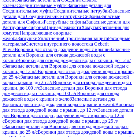
колена
Соединительные муфты
Запасные детали для
Соединительные муфты
Соединительные патрубки
Запасные
детали для Соединительные патрубки
Сифоны
Запасные
детали для Сифоны
Раструбные сифоны
Запасные детали для
Раструбные сифоны
Принадлежности
Хомуты
Крепления для
хомутов
Направляющие опорные
желоба
Заглушки
Уплотнения
Строительная защита
Расходные
материалы
Система внутреннего водостока Geberit
Pluvia
Воронки для отвода дождевой воды с крыши
Запасные
детали для Воронки для отвода дождевой воды с
крыши
Воронки для отвода дождевой воды с крыши, до 12 л/
с
Запасные детали для Воронки для отвода дождевой воды с
крыши, до 12 л/с
Воронки для отвода дождевой воды с крыши,
до 25 л/с
Запасные детали для Воронки для отвода дождевой
воды с крыши, до 25 л/с
Воронки для отвода дождевой воды с
крыши, до 100 л/с
Запасные детали для Воронки для отвода
дождевой воды с крыши, до 100 л/с
Воронки для отвода
дождевой воды с крыши в желоб
Запасные детали для
Воронки для отвода дождевой воды с крыши в желоб
Воронки
для отвода дождевой воды с крыши, до 12 л/с
Запасные детали
для Воронки для отвода дождевой воды с крыши, до 12 л/
с
Воронки для отвода дождевой воды с крыши, до 25 л/
с
Запасные детали для Воронки для отвода дождевой воды с
крыши, до 25 л/с
Воронки для отвода дождевой воды с крыши,