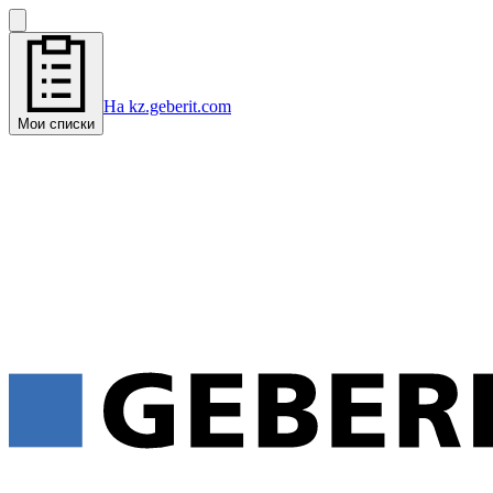
На kz.geberit.com
Мои списки