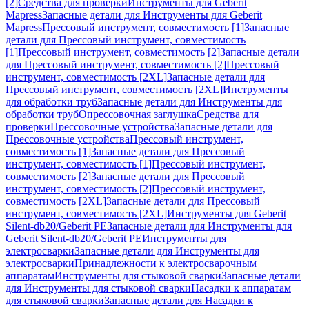
[2]
Средства для проверки
Инструменты для Geberit
Mapress
Запасные детали для Инструменты для Geberit
Mapress
Прессовый инструмент, совместимость [1]
Запасные
детали для Прессовый инструмент, совместимость
[1]
Прессовый инструмент, совместимость [2]
Запасные детали
для Прессовый инструмент, совместимость [2]
Прессовый
инструмент, совместимость [2XL]
Запасные детали для
Прессовый инструмент, совместимость [2XL]
Инструменты
для обработки труб
Запасные детали для Инструменты для
обработки труб
Опрессовочная заглушка
Средства для
проверки
Прессовочные устройства
Запасные детали для
Прессовочные устройства
Прессовый инструмент,
совместимость [1]
Запасные детали для Прессовый
инструмент, совместимость [1]
Прессовый инструмент,
совместимость [2]
Запасные детали для Прессовый
инструмент, совместимость [2]
Прессовый инструмент,
совместимость [2XL]
Запасные детали для Прессовый
инструмент, совместимость [2XL]
Инструменты для Geberit
Silent-db20/Geberit PE
Запасные детали для Инструменты для
Geberit Silent-db20/Geberit PE
Инструменты для
электросварки
Запасные детали для Инструменты для
электросварки
Принадлежности к электросварочным
аппаратам
Инструменты для стыковой сварки
Запасные детали
для Инструменты для стыковой сварки
Насадки к аппаратам
для стыковой сварки
Запасные детали для Насадки к