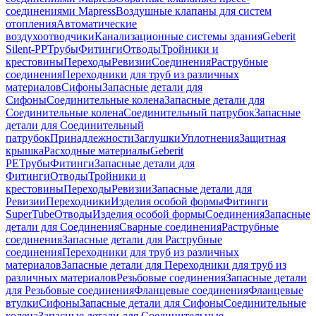
соединениями Mapress
Воздушные клапаны для систем
отопления
Автоматические
воздухоотводчики
Канализационные системы здания
Geberit
Silent-PP
Трубы
Фитинги
Отводы
Тройники и
крестовины
Переходы
Ревизии
Соединения
Раструбные
соединения
Переходники для труб из различных
материалов
Сифоны
Запасные детали для
Сифоны
Соединительные колена
Запасные детали для
Соединительные колена
Соединительный патрубок
Запасные
детали для Соединительный
патрубок
Принадлежности
Заглушки
Уплотнения
Защитная
крышка
Расходные материалы
Geberit
PE
Трубы
Фитинги
Запасные детали для
Фитинги
Отводы
Тройники и
крестовины
Переходы
Ревизии
Запасные детали для
Ревизии
Переходники
Изделия особой формы
Фитинги
SuperTube
Отводы
Изделия особой формы
Соединения
Запасные
детали для Соединения
Сварные соединения
Раструбные
соединения
Запасные детали для Раструбные
соединения
Переходники для труб из различных
материалов
Запасные детали для Переходники для труб из
различных материалов
Резьбовые соединения
Запасные детали
для Резьбовые соединения
Фланцевые соединения
Фланцевые
втулки
Сифоны
Запасные детали для Сифоны
Соединительные
колена
Запасные детали для Соединительные