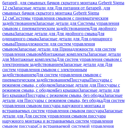
батарей, для смывных бачков скрытого монтажа Geberit Sigma
12 см
Запасные детали для Для питания от батарей, для
смывных бачков скрытого монтажа Geberit Sigma
12 см
Системы управления смывом с пневматическим
задействованием
Запасные детали для Системы управления
смывом с пневматическим задействованием
Для двойного
смыва
Запасные детали для Для двойного смыва
Для
одинарного смыва
Запасные детали для Для одинарного
смыва
Принадлежности для систем управления
смывом
Запасные детали для Принадлежности для систем
управления смывом
Монтажные комплекты
Запасные детали
для Монтажные комплекты
Для систем управления смывом с
электронным задействованием
Запасные детали для Для
систем управления смывом с электронным
задействованием
Для систем управления смывом с
пневматическим задействованием
Писсуары
Писсуары с
режимом смыва, с ободком
Запасные детали для Писсуары с
режимом смыва, с ободком
Без крышки
Запасные детали для
Без крышки
Писсуары с режимом смыва, без ободка
Запасные
детали для Писсуары с режимом смыва, без ободка
Для систем
управления смывом писсуара наружного монтажа и
встраиваемых систем управления смывом писсуара
Запасные
детали для Для систем управления смывом писсуара
наружного монтажа и встраиваемых систем управления
смывом писсуара
Со встраиваемой системой управления