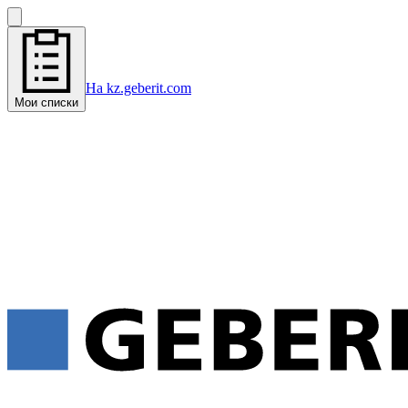
На kz.geberit.com
Мои списки