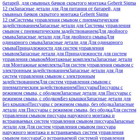
батарей, для смывных бачков скрытого монтажа Geberit Sigma
12 см
Запасные детали для Для питания от батарей, для
смывных бачков скрытого монтажа Geberit Sigma
12 см
Системы управления смывом с пневматическим
задействованием
Запасные детали для Системы управления
смывом с пневматическим задействованием
Для двойного
смыва
Запасные детали для Для двойного смыва
Для
одинарного смыва
Запасные детали для Для одинарного
смыва
Принадлежности для систем управления
смывом
Запасные детали для Принадлежности для систем
управления смывом
Монтажные комплекты
Запасные детали
для Монтажные комплекты
Для систем управления смывом с
электронным задействованием
Запасные детали для Для
систем управления смывом с электронным
задействованием
Для систем управления смывом с
пневматическим задействованием
Писсуары
Писсуары с
режимом смыва, с ободком
Запасные детали для Писсуары с
режимом смыва, с ободком
Без крышки
Запасные детали для
Без крышки
Писсуары с режимом смыва, без ободка
Запасные
детали для Писсуары с режимом смыва, без ободка
Для систем
управления смывом писсуара наружного монтажа и
встраиваемых систем управления смывом писсуара
Запасные
детали для Для систем управления смывом писсуара
наружного монтажа и встраиваемых систем управления
смывом писсуара
Со встраиваемой системой управления