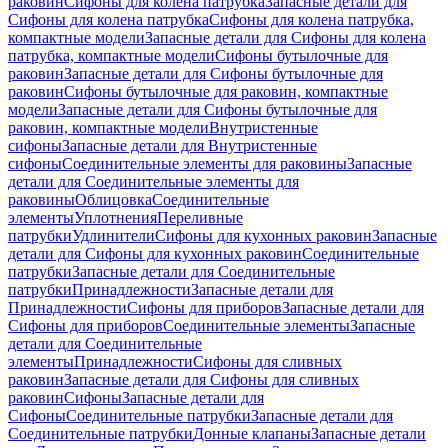
раковин
Сифоны для колена патрубка
Запасные детали для
Сифоны для колена патрубка
Сифоны для колена патрубка,
компактные модели
Запасные детали для Сифоны для колена
патрубка, компактные модели
Сифоны бутылочные для
раковин
Запасные детали для Сифоны бутылочные для
раковин
Сифоны бутылочные для раковин, компактные
модели
Запасные детали для Сифоны бутылочные для
раковин, компактные модели
Внутристенные
сифоны
Запасные детали для Внутристенные
сифоны
Соединительные элементы для раковины
Запасные
детали для Соединительные элементы для
раковины
Облицовка
Соединительные
элементы
Уплотнения
Переливные
патрубки
Удлинители
Сифоны для кухонных раковин
Запасные
детали для Сифоны для кухонных раковин
Соединительные
патрубки
Запасные детали для Соединительные
патрубки
Принадлежности
Запасные детали для
Принадлежности
Сифоны для приборов
Запасные детали для
Сифоны для приборов
Соединительные элементы
Запасные
детали для Соединительные
элементы
Принадлежности
Сифоны для сливных
раковин
Запасные детали для Сифоны для сливных
раковин
Сифоны
Запасные детали для
Сифоны
Соединительные патрубки
Запасные детали для
Соединительные патрубки
Донные клапаны
Запасные детали