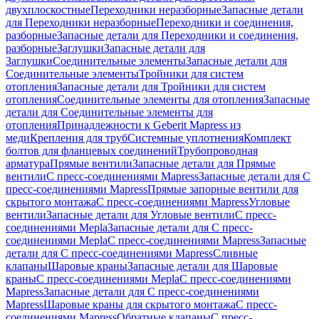
двухплоскостные
Переходники неразборные
Запасные детали
для Переходники неразборные
Переходники и соединения,
разборные
Запасные детали для Переходники и соединения,
разборные
Заглушки
Запасные детали для
Заглушки
Соединительные элементы
Запасные детали для
Соединительные элементы
Тройники для систем
отопления
Запасные детали для Тройники для систем
отопления
Соединительные элементы для отопления
Запасные
детали для Соединительные элементы для
отопления
Принадлежности к Geberit Mapress из
меди
Крепления для труб
Системные уплотнения
Комплект
болтов для фланцевых соединений
Трубопроводная
арматура
Прямые вентили
Запасные детали для Прямые
вентили
С пресс-соединениями Mapress
Запасные детали для С
пресс-соединениями Mapress
Прямые запорные вентили для
скрытого монтажа
С пресс-соединениями Mapress
Угловые
вентили
Запасные детали для Угловые вентили
С пресс-
соединениями Mepla
Запасные детали для С пресс-
соединениями Mepla
С пресс-соединениями Mapress
Запасные
детали для С пресс-соединениями Mapress
Сливные
клапаны
Шаровые краны
Запасные детали для Шаровые
краны
С пресс-соединениями Mepla
С пресс-соединениями
Mapress
Запасные детали для С пресс-соединениями
Mapress
Шаровые краны для скрытого монтажа
С пресс-
соединениями Mapress
Обратные клапаны
С пресс-