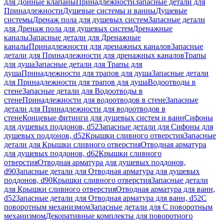
для Донные клапаны
Принадлежности
Запасные детали для
Принадлежности
Душевые системы и ванны
Душевые
системы
Дренаж пола для душевых систем
Запасные детали
для Дренаж пола для душевых систем
Дренажные
каналы
Запасные детали для Дренажные
каналы
Принадлежности для дренажных каналов
Запасные
детали для Принадлежности для дренажных каналов
Трапы
для душа
Запасные детали для Трапы для
душа
Принадлежности для трапов для душа
Запасные детали
для Принадлежности для трапов для душа
Водоотводы в
стене
Запасные детали для Водоотводы в
стене
Принадлежности для водоотводов в стене
Запасные
детали для Принадлежности для водоотводов в
стене
Концевые фитинги для душевых систем и ванн
Сифоны
для душевых поддонов, d52
Запасные детали для Сифоны для
душевых поддонов, d52
Крышки сливного отверстия
Запасные
детали для Крышки сливного отверстия
Отводная арматура
для душевых поддонов, d62
Крышки сливного
отверстия
Отводная арматура для душевых поддонов,
d90
Запасные детали для Отводная арматура для душевых
поддонов, d90
Крышки сливного отверстия
Запасные детали
для Крышки сливного отверстия
Отводная арматура для ванн,
d52
Запасные детали для Отводная арматура для ванн, d52
С
поворотным механизмом
Запасные детали для С поворотным
механизмом
Декоративные комплекты для поворотного