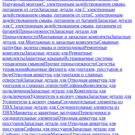
Наружный монтаж
С электронным задействованием смыва,
питанием от сети
Запасные детали для С электронным
задействованием смыва, питанием от сети
С электронным
задействованием смыва, питанием от батарей
Запасные детали
для С электронным задействованием смыва, питанием от
батарей
Принадлежности
Запасные детали для
Принадлежности
Монтажные и запасные комплекты
Запасные
детали для Монтажные и запасные комплекты
Смывные
патрубки, колена смыва и переходники
Ремонтные
комплекты
Запасные детали для Ремонтные
комплекты
Защитные крышки
Встраиваемые системы
управления смывом
Прочие принадлежности
Средства
управления
Концевые фитинги для унитазов, писсуаров и
биде
Отводная арматура для унитазов и сливных
отверстий
Запасные детали для Отводная арматура для
унитазов и сливных отверстий
Сифоны
Комплекты для
подключения
Запасные детали для Комплекты для
подключения
Удлинители к колену смыва
Запасные детали для
Удлинители к колену смыва
Соединительные элементы из
ПВХ
Запасные детали для Соединительные элементы из
ПВХ
Манжеты и защитные заглушки
Переходники и
соединительные элементы
Отводная арматура для
писсуаров
Запасные детали для Отводная арматура для
писсуаров
Cифоны для писсуаров
Запасные детали для
Cифоны для писсуаров
Манжеты
Отводная арматура для