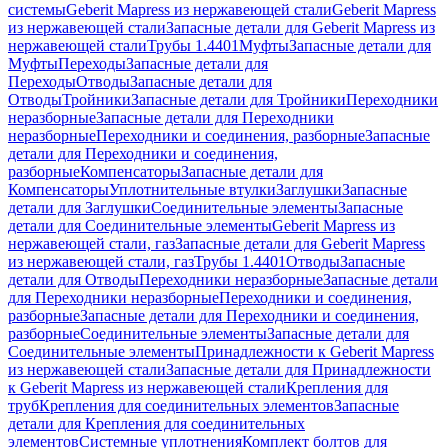
системы
Geberit Mapress из нержавеющей стали
Geberit Mapress
из нержавеющей стали
Запасные детали для Geberit Mapress из
нержавеющей стали
Трубы 1.4401
Муфты
Запасные детали для
Муфты
Переходы
Запасные детали для
Переходы
Отводы
Запасные детали для
Отводы
Тройники
Запасные детали для Тройники
Переходники
неразборные
Запасные детали для Переходники
неразборные
Переходники и соединения, разборные
Запасные
детали для Переходники и соединения,
разборные
Компенсаторы
Запасные детали для
Компенсаторы
Уплотнительные втулки
Заглушки
Запасные
детали для Заглушки
Соединительные элементы
Запасные
детали для Соединительные элементы
Geberit Mapress из
нержавеющей стали, газ
Запасные детали для Geberit Mapress
из нержавеющей стали, газ
Трубы 1.4401
Отводы
Запасные
детали для Отводы
Переходники неразборные
Запасные детали
для Переходники неразборные
Переходники и соединения,
разборные
Запасные детали для Переходники и соединения,
разборные
Соединительные элементы
Запасные детали для
Соединительные элементы
Принадлежности к Geberit Mapress
из нержавеющей стали
Запасные детали для Принадлежности
к Geberit Mapress из нержавеющей стали
Крепления для
труб
Крепления для соединительных элементов
Запасные
детали для Крепления для соединительных
элементов
Системные уплотнения
Комплект болтов для