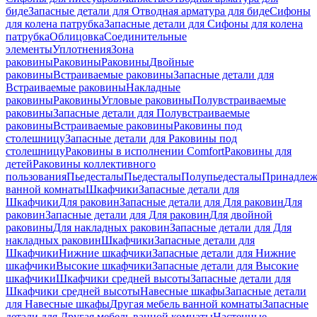
биде
Запасные детали для Отводная арматура для биде
Сифоны
для колена патрубка
Запасные детали для Сифоны для колена
патрубка
Облицовка
Соединительные
элементы
Уплотнения
Зона
раковины
Раковины
Раковины
Двойные
раковины
Встраиваемые раковины
Запасные детали для
Встраиваемые раковины
Накладные
раковины
Раковины
Угловые раковины
Полувстраиваемые
раковины
Запасные детали для Полувстраиваемые
раковины
Встраиваемые раковины
Раковины под
столешницу
Запасные детали для Раковины под
столешницу
Раковины в исполнении Comfort
Pаковины для
детей
Раковины коллективного
пользования
Пьедесталы
Пьедесталы
Полупьедесталы
Принадлеж
ванной комнаты
Шкафчики
Запасные детали для
Шкафчики
Для раковин
Запасные детали для Для раковин
Для
раковин
Запасные детали для Для раковин
Для двойной
раковины
Для накладных pаковин
Запасные детали для Для
накладных pаковин
Шкафчики
Запасные детали для
Шкафчики
Нижние шкафчики
Запасные детали для Нижние
шкафчики
Высокие шкафчики
Запасные детали для Высокие
шкафчики
Шкафчики средней высоты
Запасные детали для
Шкафчики средней высоты
Навесные шкафы
Запасные детали
для Навесные шкафы
Другая мебель ванной комнаты
Запасные
детали для Другая мебель ванной комнаты
Настенные