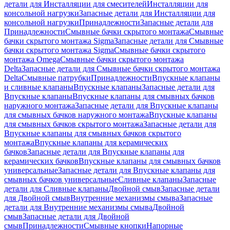
детали для Инсталляции для смесителей
Инсталляции для
консольной нагрузки
Запасные детали для Инсталляции для
консольной нагрузки
Принадлежности
Запасные детали для
Принадлежности
Смывные бачки скрытого монтажа
Смывные
бачки скрытого монтажа Sigma
Запасные детали для Смывные
бачки скрытого монтажа Sigma
Смывные бачки скрытого
монтажа Omega
Смывные бачки скрытого монтажа
Delta
Запасные детали для Смывные бачки скрытого монтажа
Delta
Смывные патрубки
Принадлежности
Впускные клапаны
и сливные клапаны
Впускные клапаны
Запасные детали для
Впускные клапаны
Впускные клапаны для смывных бачков
наружного монтажа
Запасные детали для Впускные клапаны
для смывных бачков наружного монтажа
Впускные клапаны
для смывных бачков скрытого монтажа
Запасные детали для
Впускные клапаны для смывных бачков скрытого
монтажа
Впускные клапаны для керамических
бачков
Запасные детали для Впускные клапаны для
керамических бачков
Впускные клапаны для смывных бачков
универсальные
Запасные детали для Впускные клапаны для
смывных бачков универсальные
Сливные клапаны
Запасные
детали для Сливные клапаны
Двойной смыв
Запасные детали
для Двойной смыв
Внутренние механизмы смыва
Запасные
детали для Внутренние механизмы смыва
Двойной
смыв
Запасные детали для Двойной
смыв
Принадлежности
Смывные кнопки
Напорные