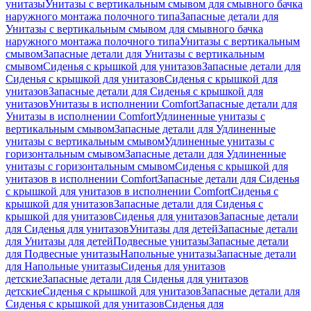
унитазы
Унитазы с вертикальным смывом для смывного бачка
наружного монтажа полочного типа
Запасные детали для
Унитазы с вертикальным смывом для смывного бачка
наружного монтажа полочного типа
Унитазы с вертикальным
смывом
Запасные детали для Унитазы с вертикальным
смывом
Сиденья с крышкой для унитазов
Запасные детали для
Сиденья с крышкой для унитазов
Сиденья с крышкой для
унитазов
Запасные детали для Сиденья с крышкой для
унитазов
Унитазы в исполнении Comfort
Запасные детали для
Унитазы в исполнении Comfort
Удлиненные унитазы с
вертикальным смывом
Запасные детали для Удлиненные
унитазы с вертикальным смывом
Удлиненные унитазы с
горизонтальным смывом
Запасные детали для Удлиненные
унитазы с горизонтальным смывом
Сиденья с крышкой для
унитазов в исполнении Comfort
Запасные детали для Сиденья
с крышкой для унитазов в исполнении Comfort
Сиденья с
крышкой для унитазов
Запасные детали для Сиденья с
крышкой для унитазов
Сиденья для унитазов
Запасные детали
для Сиденья для унитазов
Унитазы для детей
Запасные детали
для Унитазы для детей
Подвесные унитазы
Запасные детали
для Подвесные унитазы
Напольные унитазы
Запасные детали
для Напольные унитазы
Сиденья для унитазов
детские
Запасные детали для Сиденья для унитазов
детские
Сиденья с крышкой для унитазов
Запасные детали для
Сиденья с крышкой для унитазов
Сиденья для