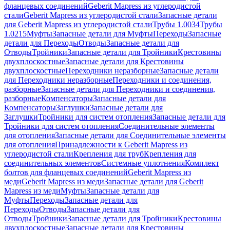
фланцевых соединений
Geberit Mapress из углеродистой
стали
Geberit Mapress из углеродистой стали
Запасные детали
для Geberit Mapress из углеродистой стали
Трубы 1.0034
Трубы
1.0215
Муфты
Запасные детали для Муфты
Переходы
Запасные
детали для Переходы
Отводы
Запасные детали для
Отводы
Тройники
Запасные детали для Тройники
Крестовины
двухплоскостные
Запасные детали для Крестовины
двухплоскостные
Переходники неразборные
Запасные детали
для Переходники неразборные
Переходники и соединения,
разборные
Запасные детали для Переходники и соединения,
разборные
Компенсаторы
Запасные детали для
Компенсаторы
Заглушки
Запасные детали для
Заглушки
Тройники для систем отопления
Запасные детали для
Тройники для систем отопления
Соединительные элементы
для отопления
Запасные детали для Соединительные элементы
для отопления
Принадлежности к Geberit Mapress из
углеродистой стали
Крепления для труб
Крепления для
соединительных элементов
Системные уплотнения
Комплект
болтов для фланцевых соединений
Geberit Mapress из
меди
Geberit Mapress из меди
Запасные детали для Geberit
Mapress из меди
Муфты
Запасные детали для
Муфты
Переходы
Запасные детали для
Переходы
Отводы
Запасные детали для
Отводы
Тройники
Запасные детали для Тройники
Крестовины
двухплоскостные
Запасные детали для Крестовины