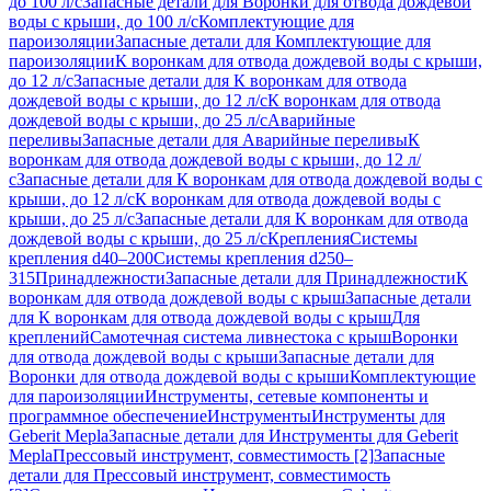
до 100 л/с
Запасные детали для Воронки для отвода дождевой
воды с крыши, до 100 л/с
Комплектующие для
пароизоляции
Запасные детали для Комплектующие для
пароизоляции
К воронкам для отвода дождевой воды с крыши,
до 12 л/с
Запасные детали для К воронкам для отвода
дождевой воды с крыши, до 12 л/с
К воронкам для отвода
дождевой воды с крыши, до 25 л/с
Аварийные
переливы
Запасные детали для Аварийные переливы
К
воронкам для отвода дождевой воды с крыши, до 12 л/
с
Запасные детали для К воронкам для отвода дождевой воды с
крыши, до 12 л/с
К воронкам для отвода дождевой воды с
крыши, до 25 л/с
Запасные детали для К воронкам для отвода
дождевой воды с крыши, до 25 л/с
Крепления
Системы
крепления d40–200
Системы крепления d250–
315
Принадлежности
Запасные детали для Принадлежности
К
воронкам для отвода дождевой воды с крыш
Запасные детали
для К воронкам для отвода дождевой воды с крыш
Для
креплений
Самотечная система ливнестока с крыш
Воронки
для отвода дождевой воды с крыши
Запасные детали для
Воронки для отвода дождевой воды с крыши
Комплектующие
для пароизоляции
Инструменты, сетевые компоненты и
программное обеспечение
Инструменты
Инструменты для
Geberit Mepla
Запасные детали для Инструменты для Geberit
Mepla
Прессовый инструмент, совместимость [2]
Запасные
детали для Прессовый инструмент, совместимость