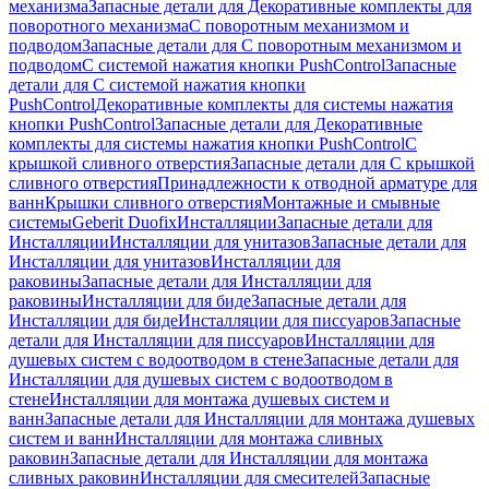
механизма
Запасные детали для Декоративные комплекты для
поворотного механизма
С поворотным механизмом и
подводом
Запасные детали для С поворотным механизмом и
подводом
С системой нажатия кнопки PushControl
Запасные
детали для С системой нажатия кнопки
PushControl
Декоративные комплекты для системы нажатия
кнопки PushControl
Запасные детали для Декоративные
комплекты для системы нажатия кнопки PushControl
С
крышкой сливного отверстия
Запасные детали для С крышкой
сливного отверстия
Принадлежности к отводной арматуре для
ванн
Крышки сливного отверстия
Монтажные и смывные
системы
Geberit Duofix
Инсталляции
Запасные детали для
Инсталляции
Инсталляции для унитазов
Запасные детали для
Инсталляции для унитазов
Инсталляции для
раковины
Запасные детали для Инсталляции для
раковины
Инсталляции для биде
Запасные детали для
Инсталляции для биде
Инсталляции для писсуаров
Запасные
детали для Инсталляции для писсуаров
Инсталляции для
душевых систем с водоотводом в стене
Запасные детали для
Инсталляции для душевых систем с водоотводом в
стене
Инсталляции для монтажа душевых систем и
ванн
Запасные детали для Инсталляции для монтажа душевых
систем и ванн
Инсталляции для монтажа сливных
раковин
Запасные детали для Инсталляции для монтажа
сливных раковин
Инсталляции для смесителей
Запасные