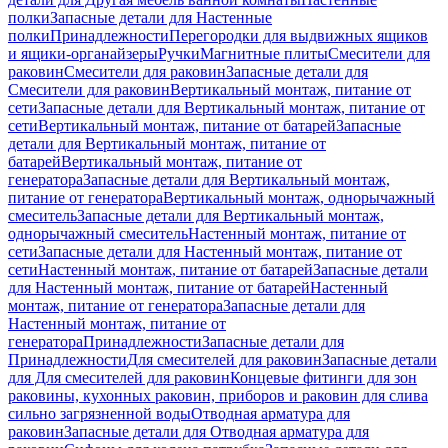
полки
Запасные детали для Настенные
полки
Принадлежности
Перегородки для выдвижных ящиков
и ящики-органайзеры
Ручки
Магнитные плиты
Смесители для
раковин
Смесители для раковин
Запасные детали для
Смесители для раковин
Вертикальный монтаж, питание от
сети
Запасные детали для Вертикальный монтаж, питание от
сети
Вертикальный монтаж, питание от батарей
Запасные
детали для Вертикальный монтаж, питание от
батарей
Вертикальный монтаж, питание от
генератора
Запасные детали для Вертикальный монтаж,
питание от генератора
Вертикальный монтаж, однорычажный
смеситель
Запасные детали для Вертикальный монтаж,
однорычажный смеситель
Настенный монтаж, питание от
сети
Запасные детали для Настенный монтаж, питание от
сети
Настенный монтаж, питание от батарей
Запасные детали
для Настенный монтаж, питание от батарей
Настенный
монтаж, питание от генератора
Запасные детали для
Настенный монтаж, питание от
генератора
Принадлежности
Запасные детали для
Принадлежности
Для смесителей для раковин
Запасные детали
для Для смесителей для раковин
Концевые фитинги для зон
раковины, кухонных раковин, приборов и раковин для слива
сильно загрязненной воды
Отводная арматура для
раковин
Запасные детали для Отводная арматура для