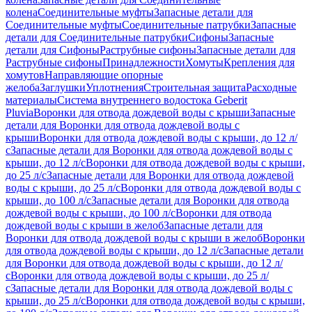
колена
Соединительные муфты
Запасные детали для
Соединительные муфты
Соединительные патрубки
Запасные
детали для Соединительные патрубки
Сифоны
Запасные
детали для Сифоны
Раструбные сифоны
Запасные детали для
Раструбные сифоны
Принадлежности
Хомуты
Крепления для
хомутов
Направляющие опорные
желоба
Заглушки
Уплотнения
Строительная защита
Расходные
материалы
Система внутреннего водостока Geberit
Pluvia
Воронки для отвода дождевой воды с крыши
Запасные
детали для Воронки для отвода дождевой воды с
крыши
Воронки для отвода дождевой воды с крыши, до 12 л/
с
Запасные детали для Воронки для отвода дождевой воды с
крыши, до 12 л/с
Воронки для отвода дождевой воды с крыши,
до 25 л/с
Запасные детали для Воронки для отвода дождевой
воды с крыши, до 25 л/с
Воронки для отвода дождевой воды с
крыши, до 100 л/с
Запасные детали для Воронки для отвода
дождевой воды с крыши, до 100 л/с
Воронки для отвода
дождевой воды с крыши в желоб
Запасные детали для
Воронки для отвода дождевой воды с крыши в желоб
Воронки
для отвода дождевой воды с крыши, до 12 л/с
Запасные детали
для Воронки для отвода дождевой воды с крыши, до 12 л/
с
Воронки для отвода дождевой воды с крыши, до 25 л/
с
Запасные детали для Воронки для отвода дождевой воды с
крыши, до 25 л/с
Воронки для отвода дождевой воды с крыши,