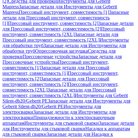
[2]
Средства для проверки
Инструменты для Geberit
Mapress
Запасные детали для Инструменты для Geberit
Mapress
Прессовый инструмент, совместимость [1]
Запасные
детали для Прессовый инструмент, совместимость
[1]
Прессовый инструмент, совместимость [2]
Запасные детали
для Прессовый инструмент, совместимость [2]
Прессовый
инструмент, совместимость [2XL]
Запасные детали для
Прессовый инструмент, совместимость [2XL]
Инструменты
для обработки труб
Запасные детали для Инструменты для
обработки труб
Опрессовочная заглушка
Средства для
проверки
Прессовочные устройства
Запасные детали для
Прессовочные устройства
Прессовый инструмент,
совместимость [1]
Запасные детали для Прессовый
инструмент, совместимость [1]
Прессовый инструмент,
совместимость [2]
Запасные детали для Прессовый
инструмент, совместимость [2]
Прессовый инструмент,
совместимость [2XL]
Запасные детали для Прессовый
инструмент, совместимость [2XL]
Инструменты для Geberit
Silent-db20/Geberit PE
Запасные детали для Инструменты для
Geberit Silent-db20/Geberit PE
Инструменты для
электросварки
Запасные детали для Инструменты для
электросварки
Принадлежности к электросварочным
аппаратам
Инструменты для стыковой сварки
Запасные детали
для Инструменты для стыковой сварки
Насадки к аппаратам
для стыковой сварки
Запасные детали для Насадки к