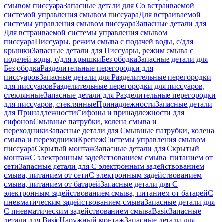
смывом писсуара
Запасные детали для Со встраиваемой
системой управления смывом писсуара
Для встраиваемой
системы управления смывом писсуара
Запасные детали для
Для встраиваемой системы управления смывом
писсуара
Писсуары, режим смыва с подачей воды, с/для
крышки
Запасные детали для Писсуары, режим смыва с
подачей воды, с/для крышки
Без ободка
Запасные детали для
Без ободка
Разделительные перегородки для
писсуаров
Запасные детали для Разделительные перегородки
для писсуаров
Разделительные перегородки для писсуаров,
стеклянные
Запасные детали для Разделительные перегородки
для писсуаров, стеклянные
Принадлежности
Запасные детали
для Принадлежности
Сифоны и принадлежности для
сифонов
Смывные патрубки, колена смыва и
переходники
Запасные детали для Смывные патрубки, колена
смыва и переходники
Крепеж
Системы управления смывом
писсуара
Скрытый монтаж
Запасные детали для Скрытый
монтаж
С электронным задействованием смыва, питанием от
сети
Запасные детали для С электронным задействованием
смыва, питанием от сети
С электронным задействованием
смыва, питанием от батарей
Запасные детали для С
электронным задействованием смыва, питанием от батарей
С
пневматическим задействованием смыва
Запасные детали для
С пневматическим задействованием смыва
Basic
Запасные
детали для Basic
Наружный монтаж
Запасные детали для