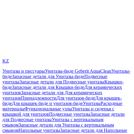
KZ
Унитазы и писсуары
Унитазы-биде Geberit AquaClean
Унитазы-
биде
Запасные детали для Унитазы-биде
Подвесные
унитазы
Запасные детали для Подвесные унитазы
Крышки-
биде
Запасные детали для Крышки-биде
Для керамических
унитазов
Запасные детали для Для керамических
унитазов
Принадлежности
Для унитазов-биде
Для крышек-
биде
Для крышек-биде и унитазов-биде
Унитазы
Расходные
материалы
Функциональные узлы
Унитазы и сиденья с
крышкой для унитазов
Подвесные унитазы
Запасные детали
для Подвесные унитазы
Унитазы с вертикальным
смывом
Запасные детали для Унитазы с вертикальным
смывом
Напольные унитазы
Запасные детали для Напольные