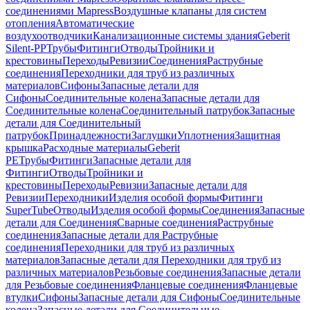
соединениями Mapress
Воздушные клапаны для систем
отопления
Автоматические
воздухоотводчики
Канализационные системы здания
Geberit
Silent-PP
Трубы
Фитинги
Отводы
Тройники и
крестовины
Переходы
Ревизии
Соединения
Раструбные
соединения
Переходники для труб из различных
материалов
Сифоны
Запасные детали для
Сифоны
Соединительные колена
Запасные детали для
Соединительные колена
Соединительный патрубок
Запасные
детали для Соединительный
патрубок
Принадлежности
Заглушки
Уплотнения
Защитная
крышка
Расходные материалы
Geberit
PE
Трубы
Фитинги
Запасные детали для
Фитинги
Отводы
Тройники и
крестовины
Переходы
Ревизии
Запасные детали для
Ревизии
Переходники
Изделия особой формы
Фитинги
SuperTube
Отводы
Изделия особой формы
Соединения
Запасные
детали для Соединения
Сварные соединения
Раструбные
соединения
Запасные детали для Раструбные
соединения
Переходники для труб из различных
материалов
Запасные детали для Переходники для труб из
различных материалов
Резьбовые соединения
Запасные детали
для Резьбовые соединения
Фланцевые соединения
Фланцевые
втулки
Сифоны
Запасные детали для Сифоны
Соединительные
колена
Запасные детали для Соединительные