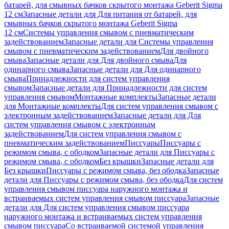
батарей, для смывных бачков скрытого монтажа Geberit Sigma
12 см
Запасные детали для Для питания от батарей, для
смывных бачков скрытого монтажа Geberit Sigma
12 см
Системы управления смывом с пневматическим
задействованием
Запасные детали для Системы управления
смывом с пневматическим задействованием
Для двойного
смыва
Запасные детали для Для двойного смыва
Для
одинарного смыва
Запасные детали для Для одинарного
смыва
Принадлежности для систем управления
смывом
Запасные детали для Принадлежности для систем
управления смывом
Монтажные комплекты
Запасные детали
для Монтажные комплекты
Для систем управления смывом с
электронным задействованием
Запасные детали для Для
систем управления смывом с электронным
задействованием
Для систем управления смывом с
пневматическим задействованием
Писсуары
Писсуары с
режимом смыва, с ободком
Запасные детали для Писсуары с
режимом смыва, с ободком
Без крышки
Запасные детали для
Без крышки
Писсуары с режимом смыва, без ободка
Запасные
детали для Писсуары с режимом смыва, без ободка
Для систем
управления смывом писсуара наружного монтажа и
встраиваемых систем управления смывом писсуара
Запасные
детали для Для систем управления смывом писсуара
наружного монтажа и встраиваемых систем управления
смывом писсуара
Со встраиваемой системой управления