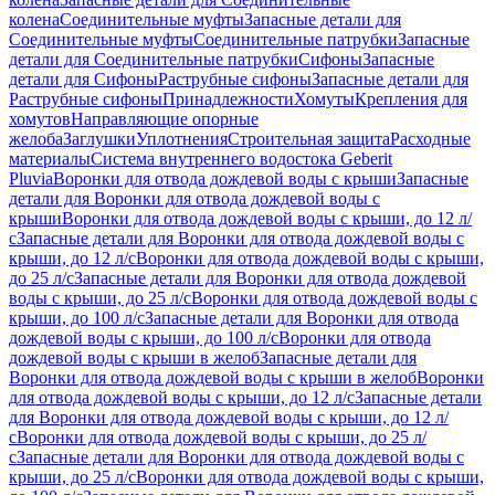
колена
Соединительные муфты
Запасные детали для
Соединительные муфты
Соединительные патрубки
Запасные
детали для Соединительные патрубки
Сифоны
Запасные
детали для Сифоны
Раструбные сифоны
Запасные детали для
Раструбные сифоны
Принадлежности
Хомуты
Крепления для
хомутов
Направляющие опорные
желоба
Заглушки
Уплотнения
Строительная защита
Расходные
материалы
Система внутреннего водостока Geberit
Pluvia
Воронки для отвода дождевой воды с крыши
Запасные
детали для Воронки для отвода дождевой воды с
крыши
Воронки для отвода дождевой воды с крыши, до 12 л/
с
Запасные детали для Воронки для отвода дождевой воды с
крыши, до 12 л/с
Воронки для отвода дождевой воды с крыши,
до 25 л/с
Запасные детали для Воронки для отвода дождевой
воды с крыши, до 25 л/с
Воронки для отвода дождевой воды с
крыши, до 100 л/с
Запасные детали для Воронки для отвода
дождевой воды с крыши, до 100 л/с
Воронки для отвода
дождевой воды с крыши в желоб
Запасные детали для
Воронки для отвода дождевой воды с крыши в желоб
Воронки
для отвода дождевой воды с крыши, до 12 л/с
Запасные детали
для Воронки для отвода дождевой воды с крыши, до 12 л/
с
Воронки для отвода дождевой воды с крыши, до 25 л/
с
Запасные детали для Воронки для отвода дождевой воды с
крыши, до 25 л/с
Воронки для отвода дождевой воды с крыши,