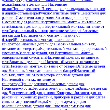
полки
Запасные детали для Настенные
полки
Принадлежности
Перегородки для выдвижных ящиков
и ящики-органайзеры
Ручки
Магнитные плиты
Смесители для
раковин
Смесители для раковин
Запасные детали для
Смесители для раковин
Вертикальный монтаж, питание от
сети
Запасные детали для Вертикальный монтаж, питание от
сети
Вертикальный монтаж, питание от батарей
Запасные
детали для Вертикальный монтаж, питание от
батарей
Вертикальный монтаж, питание от
генератора
Запасные детали для Вертикальный монтаж,
питание от генератора
Вертикальный монтаж, однорычажный
смеситель
Запасные детали для Вертикальный монтаж,
однорычажный смеситель
Настенный монтаж, питание от
сети
Запасные детали для Настенный монтаж, питание от
сети
Настенный монтаж, питание от батарей
Запасные детали
для Настенный монтаж, питание от батарей
Настенный
монтаж, питание от генератора
Запасные детали для
Настенный монтаж, питание от
генератора
Принадлежности
Запасные детали для
Принадлежности
Для смесителей для раковин
Запасные детали
для Для смесителей для раковин
Концевые фитинги для зон
раковины, кухонных раковин, приборов и раковин для слива
сильно загрязненной воды
Отводная арматура для
раковин
Запасные детали для Отводная арматура для