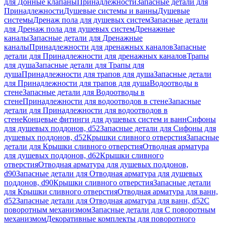
для Донные клапаны
Принадлежности
Запасные детали для
Принадлежности
Душевые системы и ванны
Душевые
системы
Дренаж пола для душевых систем
Запасные детали
для Дренаж пола для душевых систем
Дренажные
каналы
Запасные детали для Дренажные
каналы
Принадлежности для дренажных каналов
Запасные
детали для Принадлежности для дренажных каналов
Трапы
для душа
Запасные детали для Трапы для
душа
Принадлежности для трапов для душа
Запасные детали
для Принадлежности для трапов для душа
Водоотводы в
стене
Запасные детали для Водоотводы в
стене
Принадлежности для водоотводов в стене
Запасные
детали для Принадлежности для водоотводов в
стене
Концевые фитинги для душевых систем и ванн
Сифоны
для душевых поддонов, d52
Запасные детали для Сифоны для
душевых поддонов, d52
Крышки сливного отверстия
Запасные
детали для Крышки сливного отверстия
Отводная арматура
для душевых поддонов, d62
Крышки сливного
отверстия
Отводная арматура для душевых поддонов,
d90
Запасные детали для Отводная арматура для душевых
поддонов, d90
Крышки сливного отверстия
Запасные детали
для Крышки сливного отверстия
Отводная арматура для ванн,
d52
Запасные детали для Отводная арматура для ванн, d52
С
поворотным механизмом
Запасные детали для С поворотным
механизмом
Декоративные комплекты для поворотного