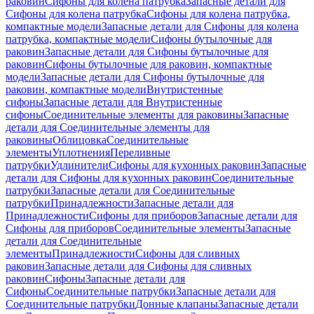
раковин
Сифоны для колена патрубка
Запасные детали для
Сифоны для колена патрубка
Сифоны для колена патрубка,
компактные модели
Запасные детали для Сифоны для колена
патрубка, компактные модели
Сифоны бутылочные для
раковин
Запасные детали для Сифоны бутылочные для
раковин
Сифоны бутылочные для раковин, компактные
модели
Запасные детали для Сифоны бутылочные для
раковин, компактные модели
Внутристенные
сифоны
Запасные детали для Внутристенные
сифоны
Соединительные элементы для раковины
Запасные
детали для Соединительные элементы для
раковины
Облицовка
Соединительные
элементы
Уплотнения
Переливные
патрубки
Удлинители
Сифоны для кухонных раковин
Запасные
детали для Сифоны для кухонных раковин
Соединительные
патрубки
Запасные детали для Соединительные
патрубки
Принадлежности
Запасные детали для
Принадлежности
Сифоны для приборов
Запасные детали для
Сифоны для приборов
Соединительные элементы
Запасные
детали для Соединительные
элементы
Принадлежности
Сифоны для сливных
раковин
Запасные детали для Сифоны для сливных
раковин
Сифоны
Запасные детали для
Сифоны
Соединительные патрубки
Запасные детали для
Соединительные патрубки
Донные клапаны
Запасные детали