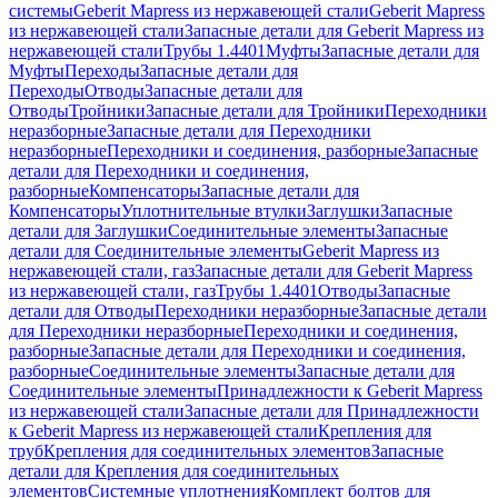
системы
Geberit Mapress из нержавеющей стали
Geberit Mapress
из нержавеющей стали
Запасные детали для Geberit Mapress из
нержавеющей стали
Трубы 1.4401
Муфты
Запасные детали для
Муфты
Переходы
Запасные детали для
Переходы
Отводы
Запасные детали для
Отводы
Тройники
Запасные детали для Тройники
Переходники
неразборные
Запасные детали для Переходники
неразборные
Переходники и соединения, разборные
Запасные
детали для Переходники и соединения,
разборные
Компенсаторы
Запасные детали для
Компенсаторы
Уплотнительные втулки
Заглушки
Запасные
детали для Заглушки
Соединительные элементы
Запасные
детали для Соединительные элементы
Geberit Mapress из
нержавеющей стали, газ
Запасные детали для Geberit Mapress
из нержавеющей стали, газ
Трубы 1.4401
Отводы
Запасные
детали для Отводы
Переходники неразборные
Запасные детали
для Переходники неразборные
Переходники и соединения,
разборные
Запасные детали для Переходники и соединения,
разборные
Соединительные элементы
Запасные детали для
Соединительные элементы
Принадлежности к Geberit Mapress
из нержавеющей стали
Запасные детали для Принадлежности
к Geberit Mapress из нержавеющей стали
Крепления для
труб
Крепления для соединительных элементов
Запасные
детали для Крепления для соединительных
элементов
Системные уплотнения
Комплект болтов для