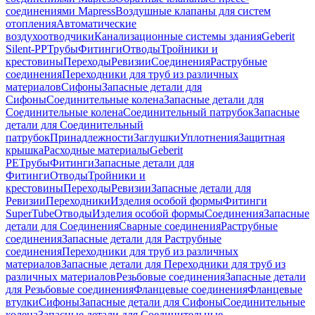
соединениями Mapress
Воздушные клапаны для систем
отопления
Автоматические
воздухоотводчики
Канализационные системы здания
Geberit
Silent-PP
Трубы
Фитинги
Отводы
Тройники и
крестовины
Переходы
Ревизии
Соединения
Раструбные
соединения
Переходники для труб из различных
материалов
Сифоны
Запасные детали для
Сифоны
Соединительные колена
Запасные детали для
Соединительные колена
Соединительный патрубок
Запасные
детали для Соединительный
патрубок
Принадлежности
Заглушки
Уплотнения
Защитная
крышка
Расходные материалы
Geberit
PE
Трубы
Фитинги
Запасные детали для
Фитинги
Отводы
Тройники и
крестовины
Переходы
Ревизии
Запасные детали для
Ревизии
Переходники
Изделия особой формы
Фитинги
SuperTube
Отводы
Изделия особой формы
Соединения
Запасные
детали для Соединения
Сварные соединения
Раструбные
соединения
Запасные детали для Раструбные
соединения
Переходники для труб из различных
материалов
Запасные детали для Переходники для труб из
различных материалов
Резьбовые соединения
Запасные детали
для Резьбовые соединения
Фланцевые соединения
Фланцевые
втулки
Сифоны
Запасные детали для Сифоны
Соединительные
колена
Запасные детали для Соединительные