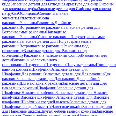
биде
Запасные детали для Отводная арматура для биде
Сифоны
для колена патрубка
Запасные детали для Сифоны для колена
патрубка
Облицовка
Соединительные
элементы
Уплотнения
Зона
раковины
Раковины
Раковины
Двойные
раковины
Встраиваемые раковины
Запасные детали для
Встраиваемые раковины
Накладные
раковины
Раковины
Угловые раковины
Полувстраиваемые
раковины
Запасные детали для Полувстраиваемые
раковины
Встраиваемые раковины
Раковины под
столешницу
Запасные детали для Раковины под
столешницу
Раковины в исполнении Comfort
Pаковины для
детей
Раковины коллективного
пользования
Пьедесталы
Пьедесталы
Полупьедесталы
Принадлеж
ванной комнаты
Шкафчики
Запасные детали для
Шкафчики
Для раковин
Запасные детали для Для раковин
Для
раковин
Запасные детали для Для раковин
Для двойной
раковины
Для накладных pаковин
Запасные детали для Для
накладных pаковин
Шкафчики
Запасные детали для
Шкафчики
Нижние шкафчики
Запасные детали для Нижние
шкафчики
Высокие шкафчики
Запасные детали для Высокие
шкафчики
Шкафчики средней высоты
Запасные детали для
Шкафчики средней высоты
Навесные шкафы
Запасные детали
для Навесные шкафы
Другая мебель ванной комнаты
Запасные
детали для Другая мебель ванной комнаты
Настенные