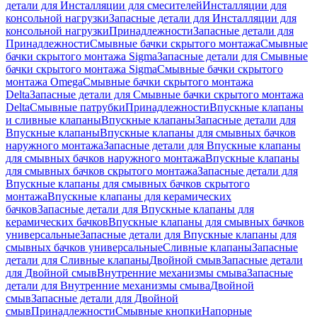
детали для Инсталляции для смесителей
Инсталляции для
консольной нагрузки
Запасные детали для Инсталляции для
консольной нагрузки
Принадлежности
Запасные детали для
Принадлежности
Смывные бачки скрытого монтажа
Смывные
бачки скрытого монтажа Sigma
Запасные детали для Смывные
бачки скрытого монтажа Sigma
Смывные бачки скрытого
монтажа Omega
Смывные бачки скрытого монтажа
Delta
Запасные детали для Смывные бачки скрытого монтажа
Delta
Смывные патрубки
Принадлежности
Впускные клапаны
и сливные клапаны
Впускные клапаны
Запасные детали для
Впускные клапаны
Впускные клапаны для смывных бачков
наружного монтажа
Запасные детали для Впускные клапаны
для смывных бачков наружного монтажа
Впускные клапаны
для смывных бачков скрытого монтажа
Запасные детали для
Впускные клапаны для смывных бачков скрытого
монтажа
Впускные клапаны для керамических
бачков
Запасные детали для Впускные клапаны для
керамических бачков
Впускные клапаны для смывных бачков
универсальные
Запасные детали для Впускные клапаны для
смывных бачков универсальные
Сливные клапаны
Запасные
детали для Сливные клапаны
Двойной смыв
Запасные детали
для Двойной смыв
Внутренние механизмы смыва
Запасные
детали для Внутренние механизмы смыва
Двойной
смыв
Запасные детали для Двойной
смыв
Принадлежности
Смывные кнопки
Напорные