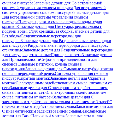
смывом писсуара
Запасные детали для Со встраиваемой
системой управления смывом писсуара
Для встраиваемой
системы управления смывом писсуара
Запасные детали для
Для встраиваемой системы управления смывом
писсуара
Писсуары, режим смыва с подачей воды, с/для
крышки
Запасные детали для Писсуары, режим смыва с
подачей воды, с/для крышки
Без ободка
Запасные детали для
Без ободка
Разделительные перегородки для
писсуаров
Запасные детали для Разделительные перегородки
для писсуаров
Разделительные перегородки для писсуаров,
стеклянные
Запасные детали для Разделительные перегородки
для писсуаров, стеклянные
Принадлежности
Запасные детали
для Принадлежности
Сифоны и принадлежности для
сифонов
Смывные патрубки, колена смыва и
переходники
Запасные детали для Смывные патрубки, колена
смыва и переходники
Крепеж
Системы управления смывом
писсуара
Скрытый монтаж
Запасные детали для Скрытый
монтаж
С электронным задействованием смыва, питанием от
сети
Запасные детали для С электронным задействованием
смыва, питанием от сети
С электронным задействованием
смыва, питанием от батарей
Запасные детали для С
электронным задействованием смыва, питанием от батарей
С
пневматическим задействованием смыва
Запасные детали для
С пневматическим задействованием смыва
Basic
Запасные
детали для Basic
Наружный монтаж
Запасные детали для