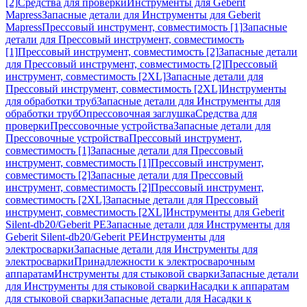
[2]
Средства для проверки
Инструменты для Geberit
Mapress
Запасные детали для Инструменты для Geberit
Mapress
Прессовый инструмент, совместимость [1]
Запасные
детали для Прессовый инструмент, совместимость
[1]
Прессовый инструмент, совместимость [2]
Запасные детали
для Прессовый инструмент, совместимость [2]
Прессовый
инструмент, совместимость [2XL]
Запасные детали для
Прессовый инструмент, совместимость [2XL]
Инструменты
для обработки труб
Запасные детали для Инструменты для
обработки труб
Опрессовочная заглушка
Средства для
проверки
Прессовочные устройства
Запасные детали для
Прессовочные устройства
Прессовый инструмент,
совместимость [1]
Запасные детали для Прессовый
инструмент, совместимость [1]
Прессовый инструмент,
совместимость [2]
Запасные детали для Прессовый
инструмент, совместимость [2]
Прессовый инструмент,
совместимость [2XL]
Запасные детали для Прессовый
инструмент, совместимость [2XL]
Инструменты для Geberit
Silent-db20/Geberit PE
Запасные детали для Инструменты для
Geberit Silent-db20/Geberit PE
Инструменты для
электросварки
Запасные детали для Инструменты для
электросварки
Принадлежности к электросварочным
аппаратам
Инструменты для стыковой сварки
Запасные детали
для Инструменты для стыковой сварки
Насадки к аппаратам
для стыковой сварки
Запасные детали для Насадки к