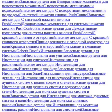
механизма
Запасные детали для Декоративные комплекты для
поворотного механизма
С поворотным механизмом и
подводом
Запасные детали для С поворотным механизмом и
подводом
С системой нажатия кнопки PushControl
Запасные
детали для С системой нажатия кнопки
PushControl
Декоративные комплекты для системы нажатия
кнопки PushControl
Запасные детали для Декоративные
комплекты для системы нажатия кнопки PushControl
С
крышкой сливного отверстия
Запасные детали для С крышкой
сливного отверстия
Принадлежности к отводной арматуре для
ванн
Крышки сливного отверстия
Монтажные и смывные
системы
Geberit Duofix
Инсталляции
Запасные детали для
Инсталляции
Инсталляции для унитазов
Запасные детали для
Инсталляции для унитазов
Инсталляции для
раковины
Запасные детали для Инсталляции для
раковины
Инсталляции для биде
Запасные детали для
Инсталляции для биде
Инсталляции для писсуаров
Запасные
детали для Инсталляции для писсуаров
Инсталляции для
душевых систем с водоотводом в стене
Запасные детали для
Инсталляции для душевых систем с водоотводом в
стене
Инсталляции для монтажа душевых систем и
ванн
Запасные детали для Инсталляции для монтажа душевых
систем и ванн
Инсталляции для монтажа сливных
раковин
Запасные детали для Инсталляции для монтажа
сливных раковин
Инсталляции для смесителей
Запасные