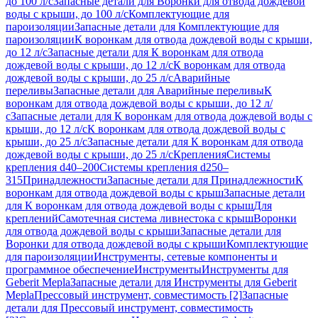
до 100 л/с
Запасные детали для Воронки для отвода дождевой
воды с крыши, до 100 л/с
Комплектующие для
пароизоляции
Запасные детали для Комплектующие для
пароизоляции
К воронкам для отвода дождевой воды с крыши,
до 12 л/с
Запасные детали для К воронкам для отвода
дождевой воды с крыши, до 12 л/с
К воронкам для отвода
дождевой воды с крыши, до 25 л/с
Аварийные
переливы
Запасные детали для Аварийные переливы
К
воронкам для отвода дождевой воды с крыши, до 12 л/
с
Запасные детали для К воронкам для отвода дождевой воды с
крыши, до 12 л/с
К воронкам для отвода дождевой воды с
крыши, до 25 л/с
Запасные детали для К воронкам для отвода
дождевой воды с крыши, до 25 л/с
Крепления
Системы
крепления d40–200
Системы крепления d250–
315
Принадлежности
Запасные детали для Принадлежности
К
воронкам для отвода дождевой воды с крыш
Запасные детали
для К воронкам для отвода дождевой воды с крыш
Для
креплений
Самотечная система ливнестока с крыш
Воронки
для отвода дождевой воды с крыши
Запасные детали для
Воронки для отвода дождевой воды с крыши
Комплектующие
для пароизоляции
Инструменты, сетевые компоненты и
программное обеспечение
Инструменты
Инструменты для
Geberit Mepla
Запасные детали для Инструменты для Geberit
Mepla
Прессовый инструмент, совместимость [2]
Запасные
детали для Прессовый инструмент, совместимость