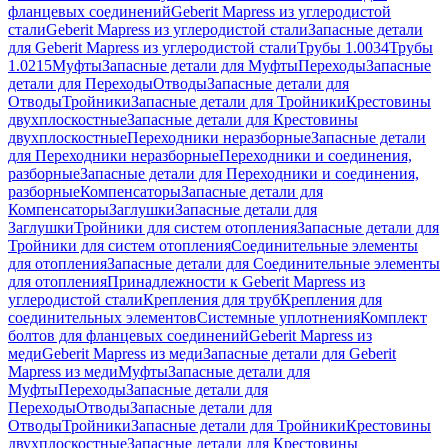
фланцевых соединений
Geberit Mapress из углеродистой
стали
Geberit Mapress из углеродистой стали
Запасные детали
для Geberit Mapress из углеродистой стали
Трубы 1.0034
Трубы
1.0215
Муфты
Запасные детали для Муфты
Переходы
Запасные
детали для Переходы
Отводы
Запасные детали для
Отводы
Тройники
Запасные детали для Тройники
Крестовины
двухплоскостные
Запасные детали для Крестовины
двухплоскостные
Переходники неразборные
Запасные детали
для Переходники неразборные
Переходники и соединения,
разборные
Запасные детали для Переходники и соединения,
разборные
Компенсаторы
Запасные детали для
Компенсаторы
Заглушки
Запасные детали для
Заглушки
Тройники для систем отопления
Запасные детали для
Тройники для систем отопления
Соединительные элементы
для отопления
Запасные детали для Соединительные элементы
для отопления
Принадлежности к Geberit Mapress из
углеродистой стали
Крепления для труб
Крепления для
соединительных элементов
Системные уплотнения
Комплект
болтов для фланцевых соединений
Geberit Mapress из
меди
Geberit Mapress из меди
Запасные детали для Geberit
Mapress из меди
Муфты
Запасные детали для
Муфты
Переходы
Запасные детали для
Переходы
Отводы
Запасные детали для
Отводы
Тройники
Запасные детали для Тройники
Крестовины
двухплоскостные
Запасные детали для Крестовины