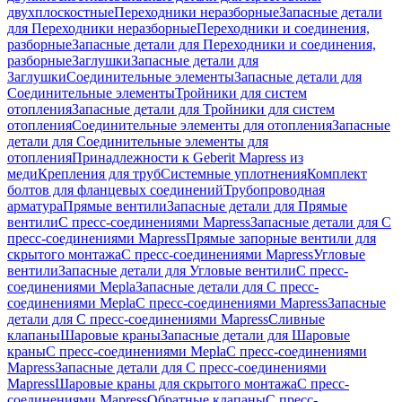
двухплоскостные
Переходники неразборные
Запасные детали
для Переходники неразборные
Переходники и соединения,
разборные
Запасные детали для Переходники и соединения,
разборные
Заглушки
Запасные детали для
Заглушки
Соединительные элементы
Запасные детали для
Соединительные элементы
Тройники для систем
отопления
Запасные детали для Тройники для систем
отопления
Соединительные элементы для отопления
Запасные
детали для Соединительные элементы для
отопления
Принадлежности к Geberit Mapress из
меди
Крепления для труб
Системные уплотнения
Комплект
болтов для фланцевых соединений
Трубопроводная
арматура
Прямые вентили
Запасные детали для Прямые
вентили
С пресс-соединениями Mapress
Запасные детали для С
пресс-соединениями Mapress
Прямые запорные вентили для
скрытого монтажа
С пресс-соединениями Mapress
Угловые
вентили
Запасные детали для Угловые вентили
С пресс-
соединениями Mepla
Запасные детали для С пресс-
соединениями Mepla
С пресс-соединениями Mapress
Запасные
детали для С пресс-соединениями Mapress
Сливные
клапаны
Шаровые краны
Запасные детали для Шаровые
краны
С пресс-соединениями Mepla
С пресс-соединениями
Mapress
Запасные детали для С пресс-соединениями
Mapress
Шаровые краны для скрытого монтажа
С пресс-
соединениями Mapress
Обратные клапаны
С пресс-