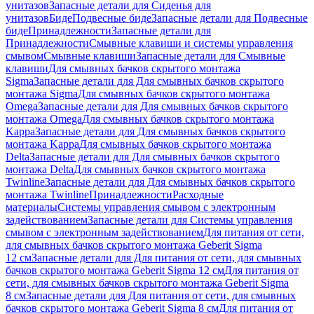
унитазов
Запасные детали для Сиденья для
унитазов
Биде
Подвесные биде
Запасные детали для Подвесные
биде
Принадлежности
Запасные детали для
Принадлежности
Смывные клавиши и системы управления
смывом
Смывные клавиши
Запасные детали для Смывные
клавиши
Для смывных бачков скрытого монтажа
Sigma
Запасные детали для Для смывных бачков скрытого
монтажа Sigma
Для смывных бачков скрытого монтажа
Omega
Запасные детали для Для смывных бачков скрытого
монтажа Omega
Для смывных бачков скрытого монтажа
Kappa
Запасные детали для Для смывных бачков скрытого
монтажа Kappa
Для смывных бачков скрытого монтажа
Delta
Запасные детали для Для смывных бачков скрытого
монтажа Delta
Для смывных бачков скрытого монтажа
Twinline
Запасные детали для Для смывных бачков скрытого
монтажа Twinline
Принадлежности
Расходные
материалы
Системы управления смывом с электронным
задействованием
Запасные детали для Системы управления
смывом с электронным задействованием
Для питания от сети,
для смывных бачков скрытого монтажа Geberit Sigma
12 см
Запасные детали для Для питания от сети, для смывных
бачков скрытого монтажа Geberit Sigma 12 см
Для питания от
сети, для смывных бачков скрытого монтажа Geberit Sigma
8 см
Запасные детали для Для питания от сети, для смывных
бачков скрытого монтажа Geberit Sigma 8 см
Для питания от