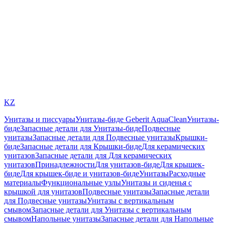
KZ
Унитазы и писсуары
Унитазы-биде Geberit AquaClean
Унитазы-
биде
Запасные детали для Унитазы-биде
Подвесные
унитазы
Запасные детали для Подвесные унитазы
Крышки-
биде
Запасные детали для Крышки-биде
Для керамических
унитазов
Запасные детали для Для керамических
унитазов
Принадлежности
Для унитазов-биде
Для крышек-
биде
Для крышек-биде и унитазов-биде
Унитазы
Расходные
материалы
Функциональные узлы
Унитазы и сиденья с
крышкой для унитазов
Подвесные унитазы
Запасные детали
для Подвесные унитазы
Унитазы с вертикальным
смывом
Запасные детали для Унитазы с вертикальным
смывом
Напольные унитазы
Запасные детали для Напольные