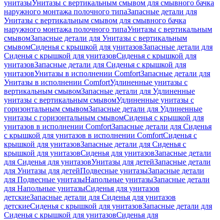
унитазы
Унитазы с вертикальным смывом для смывного бачка
наружного монтажа полочного типа
Запасные детали для
Унитазы с вертикальным смывом для смывного бачка
наружного монтажа полочного типа
Унитазы с вертикальным
смывом
Запасные детали для Унитазы с вертикальным
смывом
Сиденья с крышкой для унитазов
Запасные детали для
Сиденья с крышкой для унитазов
Сиденья с крышкой для
унитазов
Запасные детали для Сиденья с крышкой для
унитазов
Унитазы в исполнении Comfort
Запасные детали для
Унитазы в исполнении Comfort
Удлиненные унитазы с
вертикальным смывом
Запасные детали для Удлиненные
унитазы с вертикальным смывом
Удлиненные унитазы с
горизонтальным смывом
Запасные детали для Удлиненные
унитазы с горизонтальным смывом
Сиденья с крышкой для
унитазов в исполнении Comfort
Запасные детали для Сиденья
с крышкой для унитазов в исполнении Comfort
Сиденья с
крышкой для унитазов
Запасные детали для Сиденья с
крышкой для унитазов
Сиденья для унитазов
Запасные детали
для Сиденья для унитазов
Унитазы для детей
Запасные детали
для Унитазы для детей
Подвесные унитазы
Запасные детали
для Подвесные унитазы
Напольные унитазы
Запасные детали
для Напольные унитазы
Сиденья для унитазов
детские
Запасные детали для Сиденья для унитазов
детские
Сиденья с крышкой для унитазов
Запасные детали для
Сиденья с крышкой для унитазов
Сиденья для