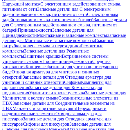
Наружный монтаж
С электронным задействованием смыва,
питанием от сети
Запасные детали для С электронным
задействованием смыва, питанием от сети
С электронным
задействованием смыва, питанием от батарей
Запасные детали
для С электронным задействованием смыва, питанием от
батарей
Принадлежности
Запасные детали для
Принадлежности
Монтажные и запасные комплекты
Запасные
детали для Монтажные и запасные комплекты
Смывные
патрубки, колена смыва и переходники
Ремонтные
комплекты
Запасные детали для Ремонтные
комплекты
Защитные крышки
Встраиваемые системы
управления смывом
Прочие принадлежности
Средства
управления
Концевые фитинги для унитазов, писсуаров и
биде
Отводная арматура для унитазов и сливных
отверстий
Запасные детали для Отводная арматура для
унитазов и сливных отверстий
Сифоны
Комплекты для
подключения
Запасные детали для Комплекты для
подключения
Удлинители к колену смыва
Запасные детали для
Удлинители к колену смыва
Соединительные элементы из
ПВХ
Запасные детали для Соединительные элементы из
ПВХ
Манжеты и защитные заглушки
Переходники и
соединительные элементы
Отводная арматура для
писсуаров
Запасные детали для Отводная арматура для
писсуаров
Cифоны для писсуаров
Запасные детали для
Cифоны для писсуаров
Манжеты
Отводная арматура для