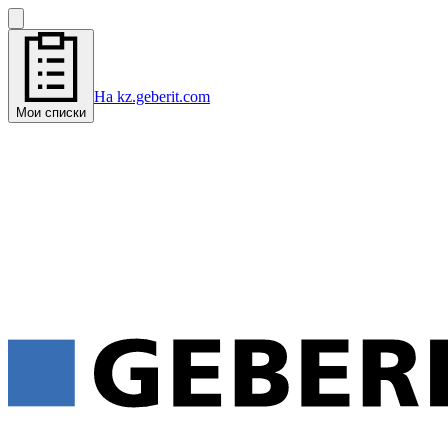
На kz.geberit.com
Мои списки