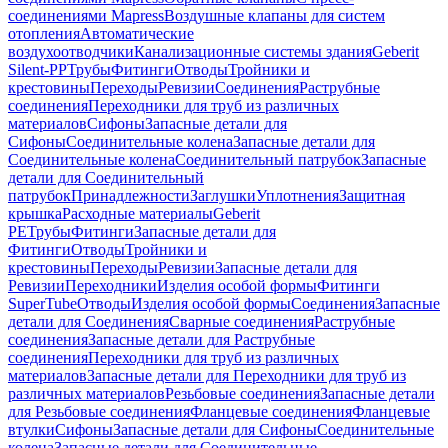
соединениями Mapress
Воздушные клапаны для систем
отопления
Автоматические
воздухоотводчики
Канализационные системы здания
Geberit
Silent-PP
Трубы
Фитинги
Отводы
Тройники и
крестовины
Переходы
Ревизии
Соединения
Раструбные
соединения
Переходники для труб из различных
материалов
Сифоны
Запасные детали для
Сифоны
Соединительные колена
Запасные детали для
Соединительные колена
Соединительный патрубок
Запасные
детали для Соединительный
патрубок
Принадлежности
Заглушки
Уплотнения
Защитная
крышка
Расходные материалы
Geberit
PE
Трубы
Фитинги
Запасные детали для
Фитинги
Отводы
Тройники и
крестовины
Переходы
Ревизии
Запасные детали для
Ревизии
Переходники
Изделия особой формы
Фитинги
SuperTube
Отводы
Изделия особой формы
Соединения
Запасные
детали для Соединения
Сварные соединения
Раструбные
соединения
Запасные детали для Раструбные
соединения
Переходники для труб из различных
материалов
Запасные детали для Переходники для труб из
различных материалов
Резьбовые соединения
Запасные детали
для Резьбовые соединения
Фланцевые соединения
Фланцевые
втулки
Сифоны
Запасные детали для Сифоны
Соединительные
колена
Запасные детали для Соединительные