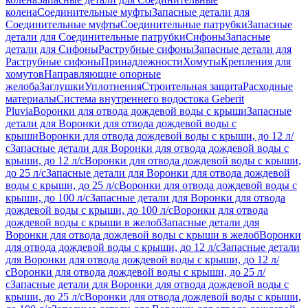
колена
Соединительные муфты
Запасные детали для
Соединительные муфты
Соединительные патрубки
Запасные
детали для Соединительные патрубки
Сифоны
Запасные
детали для Сифоны
Раструбные сифоны
Запасные детали для
Раструбные сифоны
Принадлежности
Хомуты
Крепления для
хомутов
Направляющие опорные
желоба
Заглушки
Уплотнения
Строительная защита
Расходные
материалы
Система внутреннего водостока Geberit
Pluvia
Воронки для отвода дождевой воды с крыши
Запасные
детали для Воронки для отвода дождевой воды с
крыши
Воронки для отвода дождевой воды с крыши, до 12 л/
с
Запасные детали для Воронки для отвода дождевой воды с
крыши, до 12 л/с
Воронки для отвода дождевой воды с крыши,
до 25 л/с
Запасные детали для Воронки для отвода дождевой
воды с крыши, до 25 л/с
Воронки для отвода дождевой воды с
крыши, до 100 л/с
Запасные детали для Воронки для отвода
дождевой воды с крыши, до 100 л/с
Воронки для отвода
дождевой воды с крыши в желоб
Запасные детали для
Воронки для отвода дождевой воды с крыши в желоб
Воронки
для отвода дождевой воды с крыши, до 12 л/с
Запасные детали
для Воронки для отвода дождевой воды с крыши, до 12 л/
с
Воронки для отвода дождевой воды с крыши, до 25 л/
с
Запасные детали для Воронки для отвода дождевой воды с
крыши, до 25 л/с
Воронки для отвода дождевой воды с крыши,