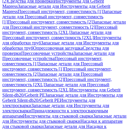
[2]
Средства для проверки
Инструменты для Geberit
Mapress
Запасные детали для Инструменты для Geberit
Mapress
Прессовый инструмент, совместимость [1]
Запасные
детали для Прессовый инструмент, совместимость
[1]
Прессовый инструмент, совместимость [2]
Запасные детали
для Прессовый инструмент, совместимость [2]
Прессовый
инструмент, совместимость [2XL]
Запасные детали для
Прессовый инструмент, совместимость [2XL]
Инструменты
для обработки труб
Запасные детали для Инструменты для
обработки труб
Опрессовочная заглушка
Средства для
проверки
Прессовочные устройства
Запасные детали для
Прессовочные устройства
Прессовый инструмент,
совместимость [1]
Запасные детали для Прессовый
инструмент, совместимость [1]
Прессовый инструмент,
совместимость [2]
Запасные детали для Прессовый
инструмент, совместимость [2]
Прессовый инструмент,
совместимость [2XL]
Запасные детали для Прессовый
инструмент, совместимость [2XL]
Инструменты для Geberit
Silent-db20/Geberit PE
Запасные детали для Инструменты для
Geberit Silent-db20/Geberit PE
Инструменты для
электросварки
Запасные детали для Инструменты для
электросварки
Принадлежности к электросварочным
аппаратам
Инструменты для стыковой сварки
Запасные детали
для Инструменты для стыковой сварки
Насадки к аппаратам
для стыковой сварки
Запасные детали для Насадки к