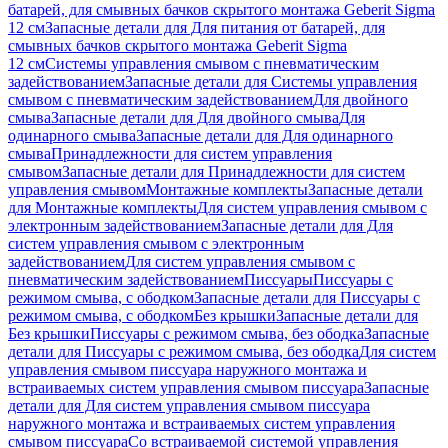
батарей, для смывных бачков скрытого монтажа Geberit Sigma
12 см
Запасные детали для Для питания от батарей, для
смывных бачков скрытого монтажа Geberit Sigma
12 см
Системы управления смывом с пневматическим
задействованием
Запасные детали для Системы управления
смывом с пневматическим задействованием
Для двойного
смыва
Запасные детали для Для двойного смыва
Для
одинарного смыва
Запасные детали для Для одинарного
смыва
Принадлежности для систем управления
смывом
Запасные детали для Принадлежности для систем
управления смывом
Монтажные комплекты
Запасные детали
для Монтажные комплекты
Для систем управления смывом с
электронным задействованием
Запасные детали для Для
систем управления смывом с электронным
задействованием
Для систем управления смывом с
пневматическим задействованием
Писсуары
Писсуары с
режимом смыва, с ободком
Запасные детали для Писсуары с
режимом смыва, с ободком
Без крышки
Запасные детали для
Без крышки
Писсуары с режимом смыва, без ободка
Запасные
детали для Писсуары с режимом смыва, без ободка
Для систем
управления смывом писсуара наружного монтажа и
встраиваемых систем управления смывом писсуара
Запасные
детали для Для систем управления смывом писсуара
наружного монтажа и встраиваемых систем управления
смывом писсуара
Со встраиваемой системой управления