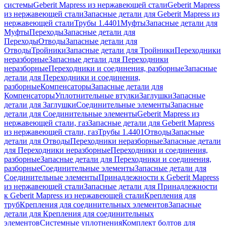
системы
Geberit Mapress из нержавеющей стали
Geberit Mapress
из нержавеющей стали
Запасные детали для Geberit Mapress из
нержавеющей стали
Трубы 1.4401
Муфты
Запасные детали для
Муфты
Переходы
Запасные детали для
Переходы
Отводы
Запасные детали для
Отводы
Тройники
Запасные детали для Тройники
Переходники
неразборные
Запасные детали для Переходники
неразборные
Переходники и соединения, разборные
Запасные
детали для Переходники и соединения,
разборные
Компенсаторы
Запасные детали для
Компенсаторы
Уплотнительные втулки
Заглушки
Запасные
детали для Заглушки
Соединительные элементы
Запасные
детали для Соединительные элементы
Geberit Mapress из
нержавеющей стали, газ
Запасные детали для Geberit Mapress
из нержавеющей стали, газ
Трубы 1.4401
Отводы
Запасные
детали для Отводы
Переходники неразборные
Запасные детали
для Переходники неразборные
Переходники и соединения,
разборные
Запасные детали для Переходники и соединения,
разборные
Соединительные элементы
Запасные детали для
Соединительные элементы
Принадлежности к Geberit Mapress
из нержавеющей стали
Запасные детали для Принадлежности
к Geberit Mapress из нержавеющей стали
Крепления для
труб
Крепления для соединительных элементов
Запасные
детали для Крепления для соединительных
элементов
Системные уплотнения
Комплект болтов для