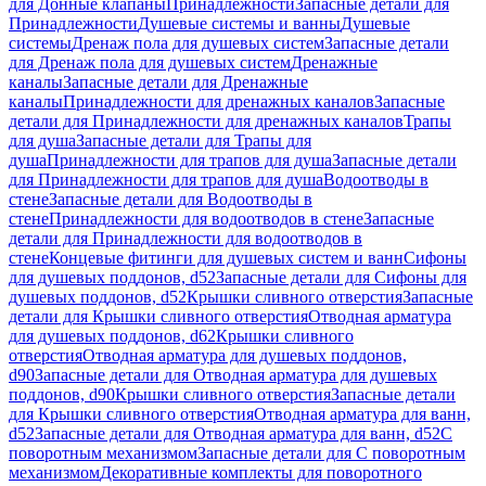
для Донные клапаны
Принадлежности
Запасные детали для
Принадлежности
Душевые системы и ванны
Душевые
системы
Дренаж пола для душевых систем
Запасные детали
для Дренаж пола для душевых систем
Дренажные
каналы
Запасные детали для Дренажные
каналы
Принадлежности для дренажных каналов
Запасные
детали для Принадлежности для дренажных каналов
Трапы
для душа
Запасные детали для Трапы для
душа
Принадлежности для трапов для душа
Запасные детали
для Принадлежности для трапов для душа
Водоотводы в
стене
Запасные детали для Водоотводы в
стене
Принадлежности для водоотводов в стене
Запасные
детали для Принадлежности для водоотводов в
стене
Концевые фитинги для душевых систем и ванн
Сифоны
для душевых поддонов, d52
Запасные детали для Сифоны для
душевых поддонов, d52
Крышки сливного отверстия
Запасные
детали для Крышки сливного отверстия
Отводная арматура
для душевых поддонов, d62
Крышки сливного
отверстия
Отводная арматура для душевых поддонов,
d90
Запасные детали для Отводная арматура для душевых
поддонов, d90
Крышки сливного отверстия
Запасные детали
для Крышки сливного отверстия
Отводная арматура для ванн,
d52
Запасные детали для Отводная арматура для ванн, d52
С
поворотным механизмом
Запасные детали для С поворотным
механизмом
Декоративные комплекты для поворотного