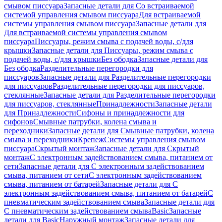
смывом писсуара
Запасные детали для Со встраиваемой
системой управления смывом писсуара
Для встраиваемой
системы управления смывом писсуара
Запасные детали для
Для встраиваемой системы управления смывом
писсуара
Писсуары, режим смыва с подачей воды, с/для
крышки
Запасные детали для Писсуары, режим смыва с
подачей воды, с/для крышки
Без ободка
Запасные детали для
Без ободка
Разделительные перегородки для
писсуаров
Запасные детали для Разделительные перегородки
для писсуаров
Разделительные перегородки для писсуаров,
стеклянные
Запасные детали для Разделительные перегородки
для писсуаров, стеклянные
Принадлежности
Запасные детали
для Принадлежности
Сифоны и принадлежности для
сифонов
Смывные патрубки, колена смыва и
переходники
Запасные детали для Смывные патрубки, колена
смыва и переходники
Крепеж
Системы управления смывом
писсуара
Скрытый монтаж
Запасные детали для Скрытый
монтаж
С электронным задействованием смыва, питанием от
сети
Запасные детали для С электронным задействованием
смыва, питанием от сети
С электронным задействованием
смыва, питанием от батарей
Запасные детали для С
электронным задействованием смыва, питанием от батарей
С
пневматическим задействованием смыва
Запасные детали для
С пневматическим задействованием смыва
Basic
Запасные
детали для Basic
Наружный монтаж
Запасные детали для