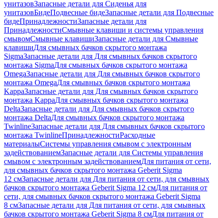
унитазов
Запасные детали для Сиденья для
унитазов
Биде
Подвесные биде
Запасные детали для Подвесные
биде
Принадлежности
Запасные детали для
Принадлежности
Смывные клавиши и системы управления
смывом
Смывные клавиши
Запасные детали для Смывные
клавиши
Для смывных бачков скрытого монтажа
Sigma
Запасные детали для Для смывных бачков скрытого
монтажа Sigma
Для смывных бачков скрытого монтажа
Omega
Запасные детали для Для смывных бачков скрытого
монтажа Omega
Для смывных бачков скрытого монтажа
Kappa
Запасные детали для Для смывных бачков скрытого
монтажа Kappa
Для смывных бачков скрытого монтажа
Delta
Запасные детали для Для смывных бачков скрытого
монтажа Delta
Для смывных бачков скрытого монтажа
Twinline
Запасные детали для Для смывных бачков скрытого
монтажа Twinline
Принадлежности
Расходные
материалы
Системы управления смывом с электронным
задействованием
Запасные детали для Системы управления
смывом с электронным задействованием
Для питания от сети,
для смывных бачков скрытого монтажа Geberit Sigma
12 см
Запасные детали для Для питания от сети, для смывных
бачков скрытого монтажа Geberit Sigma 12 см
Для питания от
сети, для смывных бачков скрытого монтажа Geberit Sigma
8 см
Запасные детали для Для питания от сети, для смывных
бачков скрытого монтажа Geberit Sigma 8 см
Для питания от