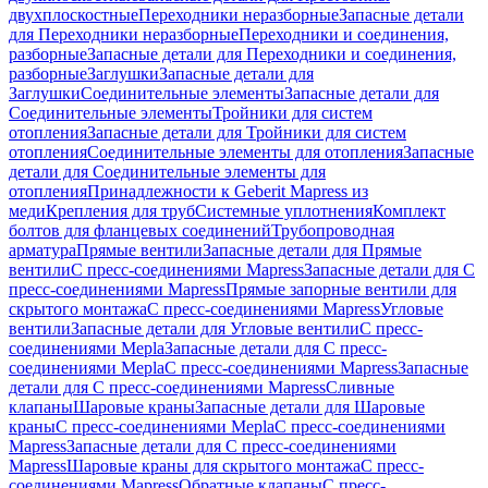
двухплоскостные
Переходники неразборные
Запасные детали
для Переходники неразборные
Переходники и соединения,
разборные
Запасные детали для Переходники и соединения,
разборные
Заглушки
Запасные детали для
Заглушки
Соединительные элементы
Запасные детали для
Соединительные элементы
Тройники для систем
отопления
Запасные детали для Тройники для систем
отопления
Соединительные элементы для отопления
Запасные
детали для Соединительные элементы для
отопления
Принадлежности к Geberit Mapress из
меди
Крепления для труб
Системные уплотнения
Комплект
болтов для фланцевых соединений
Трубопроводная
арматура
Прямые вентили
Запасные детали для Прямые
вентили
С пресс-соединениями Mapress
Запасные детали для С
пресс-соединениями Mapress
Прямые запорные вентили для
скрытого монтажа
С пресс-соединениями Mapress
Угловые
вентили
Запасные детали для Угловые вентили
С пресс-
соединениями Mepla
Запасные детали для С пресс-
соединениями Mepla
С пресс-соединениями Mapress
Запасные
детали для С пресс-соединениями Mapress
Сливные
клапаны
Шаровые краны
Запасные детали для Шаровые
краны
С пресс-соединениями Mepla
С пресс-соединениями
Mapress
Запасные детали для С пресс-соединениями
Mapress
Шаровые краны для скрытого монтажа
С пресс-
соединениями Mapress
Обратные клапаны
С пресс-