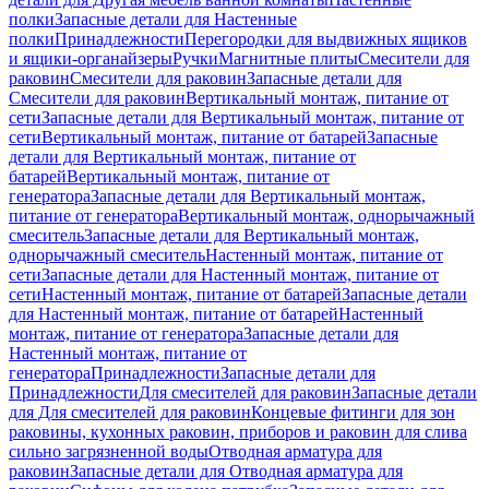
полки
Запасные детали для Настенные
полки
Принадлежности
Перегородки для выдвижных ящиков
и ящики-органайзеры
Ручки
Магнитные плиты
Смесители для
раковин
Смесители для раковин
Запасные детали для
Смесители для раковин
Вертикальный монтаж, питание от
сети
Запасные детали для Вертикальный монтаж, питание от
сети
Вертикальный монтаж, питание от батарей
Запасные
детали для Вертикальный монтаж, питание от
батарей
Вертикальный монтаж, питание от
генератора
Запасные детали для Вертикальный монтаж,
питание от генератора
Вертикальный монтаж, однорычажный
смеситель
Запасные детали для Вертикальный монтаж,
однорычажный смеситель
Настенный монтаж, питание от
сети
Запасные детали для Настенный монтаж, питание от
сети
Настенный монтаж, питание от батарей
Запасные детали
для Настенный монтаж, питание от батарей
Настенный
монтаж, питание от генератора
Запасные детали для
Настенный монтаж, питание от
генератора
Принадлежности
Запасные детали для
Принадлежности
Для смесителей для раковин
Запасные детали
для Для смесителей для раковин
Концевые фитинги для зон
раковины, кухонных раковин, приборов и раковин для слива
сильно загрязненной воды
Отводная арматура для
раковин
Запасные детали для Отводная арматура для