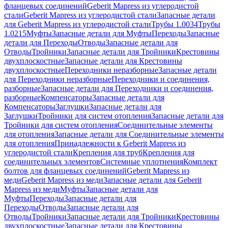
фланцевых соединений
Geberit Mapress из углеродистой
стали
Geberit Mapress из углеродистой стали
Запасные детали
для Geberit Mapress из углеродистой стали
Трубы 1.0034
Трубы
1.0215
Муфты
Запасные детали для Муфты
Переходы
Запасные
детали для Переходы
Отводы
Запасные детали для
Отводы
Тройники
Запасные детали для Тройники
Крестовины
двухплоскостные
Запасные детали для Крестовины
двухплоскостные
Переходники неразборные
Запасные детали
для Переходники неразборные
Переходники и соединения,
разборные
Запасные детали для Переходники и соединения,
разборные
Компенсаторы
Запасные детали для
Компенсаторы
Заглушки
Запасные детали для
Заглушки
Тройники для систем отопления
Запасные детали для
Тройники для систем отопления
Соединительные элементы
для отопления
Запасные детали для Соединительные элементы
для отопления
Принадлежности к Geberit Mapress из
углеродистой стали
Крепления для труб
Крепления для
соединительных элементов
Системные уплотнения
Комплект
болтов для фланцевых соединений
Geberit Mapress из
меди
Geberit Mapress из меди
Запасные детали для Geberit
Mapress из меди
Муфты
Запасные детали для
Муфты
Переходы
Запасные детали для
Переходы
Отводы
Запасные детали для
Отводы
Тройники
Запасные детали для Тройники
Крестовины
двухплоскостные
Запасные детали для Крестовины