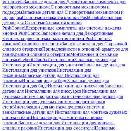
механизма
Запасные детали для Декоративные комплекты для
поворотного механизма
С поворотным механизмом и
подводом
Запасные детали для С поворотным механизмом и
подводом
С системой нажатия кнопки PushControl
Запасные
детали для С системой нажатия кнопки
PushControl
Декоративные комплекты для системы нажатия
кнопки PushControl
Запасные детали для Декоративные
комплекты для системы нажатия кнопки PushControl
С
крышкой сливного отверстия
Запасные детали для С крышкой
сливного отверстия
Принадлежности к отводной арматуре для
ванн
Крышки сливного отверстия
Монтажные и смывные
системы
Geberit Duofix
Инсталляции
Запасные детали для
Инсталляции
Инсталляции для унитазов
Запасные детали для
Инсталляции для унитазов
Инсталляции для
раковины
Запасные детали для Инсталляции для
раковины
Инсталляции для биде
Запасные детали для
Инсталляции для биде
Инсталляции для писсуаров
Запасные
детали для Инсталляции для писсуаров
Инсталляции для
душевых систем с водоотводом в стене
Запасные детали для
Инсталляции для душевых систем с водоотводом в
стене
Инсталляции для монтажа душевых систем и
ванн
Запасные детали для Инсталляции для монтажа душевых
систем и ванн
Инсталляции для монтажа сливных
раковин
Запасные детали для Инсталляции для монтажа
сливных раковин
Инсталляции для смесителей
Запасные