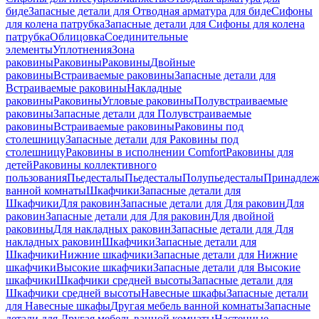
биде
Запасные детали для Отводная арматура для биде
Сифоны
для колена патрубка
Запасные детали для Сифоны для колена
патрубка
Облицовка
Соединительные
элементы
Уплотнения
Зона
раковины
Раковины
Раковины
Двойные
раковины
Встраиваемые раковины
Запасные детали для
Встраиваемые раковины
Накладные
раковины
Раковины
Угловые раковины
Полувстраиваемые
раковины
Запасные детали для Полувстраиваемые
раковины
Встраиваемые раковины
Раковины под
столешницу
Запасные детали для Раковины под
столешницу
Раковины в исполнении Comfort
Pаковины для
детей
Раковины коллективного
пользования
Пьедесталы
Пьедесталы
Полупьедесталы
Принадлеж
ванной комнаты
Шкафчики
Запасные детали для
Шкафчики
Для раковин
Запасные детали для Для раковин
Для
раковин
Запасные детали для Для раковин
Для двойной
раковины
Для накладных pаковин
Запасные детали для Для
накладных pаковин
Шкафчики
Запасные детали для
Шкафчики
Нижние шкафчики
Запасные детали для Нижние
шкафчики
Высокие шкафчики
Запасные детали для Высокие
шкафчики
Шкафчики средней высоты
Запасные детали для
Шкафчики средней высоты
Навесные шкафы
Запасные детали
для Навесные шкафы
Другая мебель ванной комнаты
Запасные
детали для Другая мебель ванной комнаты
Настенные