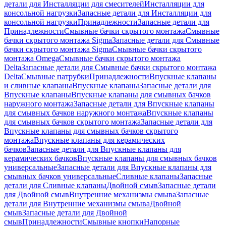
детали для Инсталляции для смесителей
Инсталляции для
консольной нагрузки
Запасные детали для Инсталляции для
консольной нагрузки
Принадлежности
Запасные детали для
Принадлежности
Смывные бачки скрытого монтажа
Смывные
бачки скрытого монтажа Sigma
Запасные детали для Смывные
бачки скрытого монтажа Sigma
Смывные бачки скрытого
монтажа Omega
Смывные бачки скрытого монтажа
Delta
Запасные детали для Смывные бачки скрытого монтажа
Delta
Смывные патрубки
Принадлежности
Впускные клапаны
и сливные клапаны
Впускные клапаны
Запасные детали для
Впускные клапаны
Впускные клапаны для смывных бачков
наружного монтажа
Запасные детали для Впускные клапаны
для смывных бачков наружного монтажа
Впускные клапаны
для смывных бачков скрытого монтажа
Запасные детали для
Впускные клапаны для смывных бачков скрытого
монтажа
Впускные клапаны для керамических
бачков
Запасные детали для Впускные клапаны для
керамических бачков
Впускные клапаны для смывных бачков
универсальные
Запасные детали для Впускные клапаны для
смывных бачков универсальные
Сливные клапаны
Запасные
детали для Сливные клапаны
Двойной смыв
Запасные детали
для Двойной смыв
Внутренние механизмы смыва
Запасные
детали для Внутренние механизмы смыва
Двойной
смыв
Запасные детали для Двойной
смыв
Принадлежности
Смывные кнопки
Напорные