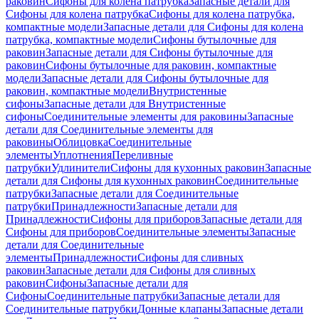
раковин
Сифоны для колена патрубка
Запасные детали для
Сифоны для колена патрубка
Сифоны для колена патрубка,
компактные модели
Запасные детали для Сифоны для колена
патрубка, компактные модели
Сифоны бутылочные для
раковин
Запасные детали для Сифоны бутылочные для
раковин
Сифоны бутылочные для раковин, компактные
модели
Запасные детали для Сифоны бутылочные для
раковин, компактные модели
Внутристенные
сифоны
Запасные детали для Внутристенные
сифоны
Соединительные элементы для раковины
Запасные
детали для Соединительные элементы для
раковины
Облицовка
Соединительные
элементы
Уплотнения
Переливные
патрубки
Удлинители
Сифоны для кухонных раковин
Запасные
детали для Сифоны для кухонных раковин
Соединительные
патрубки
Запасные детали для Соединительные
патрубки
Принадлежности
Запасные детали для
Принадлежности
Сифоны для приборов
Запасные детали для
Сифоны для приборов
Соединительные элементы
Запасные
детали для Соединительные
элементы
Принадлежности
Сифоны для сливных
раковин
Запасные детали для Сифоны для сливных
раковин
Сифоны
Запасные детали для
Сифоны
Соединительные патрубки
Запасные детали для
Соединительные патрубки
Донные клапаны
Запасные детали