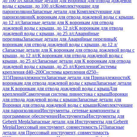
до 100 л/с
Запасные детали для Воронки для отвода дождевой
воды с крыши, до 100 л/с
Комплектующие для
пароизоляции
Запасные детали для Комплектующие для
пароизоляции
К воронкам для отвода дождевой воды с крыши,
до 12 л/с
Запасные детали для К воронкам для отвода
дождевой воды с крыши, до 12 л/с
К воронкам для отвода
дождевой воды с крыши, до 25 л/с
Аварийные
переливы
Запасные детали для Аварийные переливы
К
воронкам для отвода дождевой воды с крыши, до 12 л/
с
Запасные детали для К воронкам для отвода дождевой воды с
крыши, до 12 л/с
К воронкам для отвода дождевой воды с
крыши, до 25 л/с
Запасные детали для К воронкам для отвода
дождевой воды с крыши, до 25 л/с
Крепления
Системы
крепления d40–200
Системы крепления d250–
315
Принадлежности
Запасные детали для Принадлежности
К
воронкам для отвода дождевой воды с крыш
Запасные детали
для К воронкам для отвода дождевой воды с крыш
Для
креплений
Самотечная система ливнестока с крыш
Воронки
для отвода дождевой воды с крыши
Запасные детали для
Воронки для отвода дождевой воды с крыши
Комплектующие
для пароизоляции
Инструменты, сетевые компоненты и
программное обеспечение
Инструменты
Инструменты для
Geberit Mepla
Запасные детали для Инструменты для Geberit
Mepla
Прессовый инструмент, совместимость [2]
Запасные
детали для Прессовый инструмент, совместимость