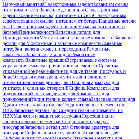
Наружный монтаж
С электронным задействованием смыва,
питанием от сети
Запасные детали для С электронным
задействованием смыва, питанием от сети
С электронным
задействованием смыва, питанием от батарей
Запасные детали
для С электронным задействованием смыва, питанием от
батарей
Принадлежности
Запасные детали для
Принадлежности
Монтажные и запасные комплекты
Запасные
детали для Монтажные и запасные комплекты
Смывные
патрубки, колена смыва и переходники
Ремонтные
комплекты
Запасные детали для Ремонтные
комплекты
Защитные крышки
Встраиваемые системы
управления смывом
Прочие принадлежности
Средства
управления
Концевые фитинги для унитазов, писсуаров и
биде
Отводная арматура для унитазов и сливных
отверстий
Запасные детали для Отводная арматура для
унитазов и сливных отверстий
Сифоны
Комплекты для
подключения
Запасные детали для Комплекты для
подключения
Удлинители к колену смыва
Запасные детали для
Удлинители к колену смыва
Соединительные элементы из
ПВХ
Запасные детали для Соединительные элементы из
ПВХ
Манжеты и защитные заглушки
Переходники и
соединительные элементы
Отводная арматура для
писсуаров
Запасные детали для Отводная арматура для
писсуаров
Cифоны для писсуаров
Запасные детали для
Cифоны для писсуаров
Манжеты
Отводная арматура для