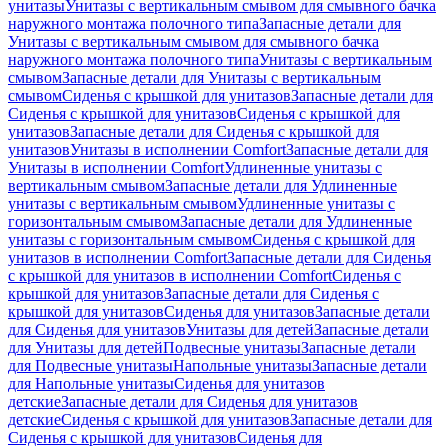
унитазы
Унитазы с вертикальным смывом для смывного бачка
наружного монтажа полочного типа
Запасные детали для
Унитазы с вертикальным смывом для смывного бачка
наружного монтажа полочного типа
Унитазы с вертикальным
смывом
Запасные детали для Унитазы с вертикальным
смывом
Сиденья с крышкой для унитазов
Запасные детали для
Сиденья с крышкой для унитазов
Сиденья с крышкой для
унитазов
Запасные детали для Сиденья с крышкой для
унитазов
Унитазы в исполнении Comfort
Запасные детали для
Унитазы в исполнении Comfort
Удлиненные унитазы с
вертикальным смывом
Запасные детали для Удлиненные
унитазы с вертикальным смывом
Удлиненные унитазы с
горизонтальным смывом
Запасные детали для Удлиненные
унитазы с горизонтальным смывом
Сиденья с крышкой для
унитазов в исполнении Comfort
Запасные детали для Сиденья
с крышкой для унитазов в исполнении Comfort
Сиденья с
крышкой для унитазов
Запасные детали для Сиденья с
крышкой для унитазов
Сиденья для унитазов
Запасные детали
для Сиденья для унитазов
Унитазы для детей
Запасные детали
для Унитазы для детей
Подвесные унитазы
Запасные детали
для Подвесные унитазы
Напольные унитазы
Запасные детали
для Напольные унитазы
Сиденья для унитазов
детские
Запасные детали для Сиденья для унитазов
детские
Сиденья с крышкой для унитазов
Запасные детали для
Сиденья с крышкой для унитазов
Сиденья для