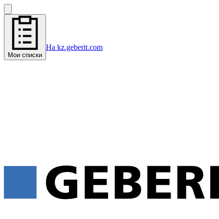
На kz.geberit.com
Мои списки