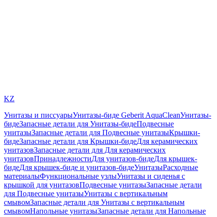
KZ
Унитазы и писсуары
Унитазы-биде Geberit AquaClean
Унитазы-
биде
Запасные детали для Унитазы-биде
Подвесные
унитазы
Запасные детали для Подвесные унитазы
Крышки-
биде
Запасные детали для Крышки-биде
Для керамических
унитазов
Запасные детали для Для керамических
унитазов
Принадлежности
Для унитазов-биде
Для крышек-
биде
Для крышек-биде и унитазов-биде
Унитазы
Расходные
материалы
Функциональные узлы
Унитазы и сиденья с
крышкой для унитазов
Подвесные унитазы
Запасные детали
для Подвесные унитазы
Унитазы с вертикальным
смывом
Запасные детали для Унитазы с вертикальным
смывом
Напольные унитазы
Запасные детали для Напольные