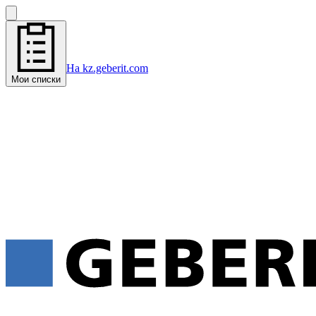
На kz.geberit.com
Мои списки