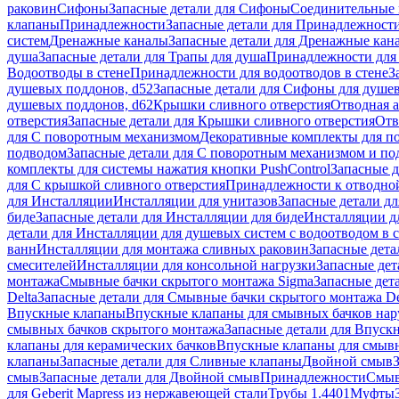
раковин
Сифоны
Запасные детали для Сифоны
Соединительные 
клапаны
Принадлежности
Запасные детали для Принадлежност
систем
Дренажные каналы
Запасные детали для Дренажные кан
душа
Запасные детали для Трапы для душа
Принадлежности для 
Водоотводы в стене
Принадлежности для водоотводов в стене
З
душевых поддонов, d52
Запасные детали для Сифоны для душе
душевых поддонов, d62
Крышки сливного отверстия
Отводная а
отверстия
Запасные детали для Крышки сливного отверстия
Отв
для С поворотным механизмом
Декоративные комплекты для п
подводом
Запасные детали для С поворотным механизмом и по
комплекты для системы нажатия кнопки PushControl
Запасные д
для С крышкой сливного отверстия
Принадлежности к отводной
для Инсталляции
Инсталляции для унитазов
Запасные детали дл
биде
Запасные детали для Инсталляции для биде
Инсталляции д
детали для Инсталляции для душевых систем с водоотводом в 
ванн
Инсталляции для монтажа сливных раковин
Запасные дета
смесителей
Инсталляции для консольной нагрузки
Запасные дет
монтажа
Смывные бачки скрытого монтажа Sigma
Запасные дет
Delta
Запасные детали для Смывные бачки скрытого монтажа De
Впускные клапаны
Впускные клапаны для смывных бачков на
смывных бачков скрытого монтажа
Запасные детали для Впуск
клапаны для керамических бачков
Впускные клапаны для смывн
клапаны
Запасные детали для Сливные клапаны
Двойной смыв
смыв
Запасные детали для Двойной смыв
Принадлежности
Смыв
для Geberit Mapress из нержавеющей стали
Трубы 1.4401
Муфты