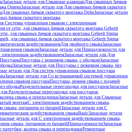
ши
Запасные детали для Смывные клавиши
Для смывных бачков
ажа Omega
Запасные детали для Для смывных бачков скрытого
a
Для смывных бачков скрытого монтажа Delta
Запасные детали
ных бачков скрытого монтажа
для Системы управления смывом с электронным
ия от сети, для смывных бачков скрытого монтажа Geberit
сети, для смывных бачков скрытого монтажа Geberit Sigma
арей, для смывных бачков скрытого монтажа Geberit Sigma
вматическим задействованием
Для двойного смыва
Запасные
управления смывом
Запасные детали для Принадлежности для
с электронным задействованием
Запасные детали для Для
Писсуары
Писсуары с режимом смыва, с ободком
Запасные
ободка
Запасные детали для Писсуары с режимом смыва, без
ные детали для Для систем управления смывом писсуара
ара
Запасные детали для Со встраиваемой системой управления
авления смывом писсуара
Писсуары, режим смыва с подачей
Без ободка
Разделительные перегородки для писсуаров
Запасные
 для Разделительные перегородки для писсуаров,
колена смыва и переходники
Запасные детали для Смывные
рытый монтаж
С электронным задействованием смыва,
м смыва, питанием от батарей
Запасные детали для С
невматическим задействованием смыва
Basic
Запасные детали
апасные детали для С электронным задействованием смыва,
нием смыва, питанием от батарей
Принадлежности
Запасные
 патрубки, колена смыва и переходники
Ремонтные