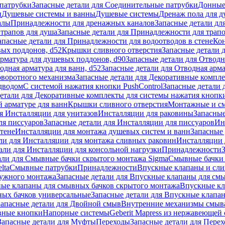
патрубки
Запасные детали для Соединительные патрубки
Донные
и
Душевые системы и ванны
Душевые системы
Дренаж пола для 
алы
Принадлежности для дренажных каналов
Запасные детали дл
трапов для душа
Запасные детали для Принадлежности для трапо
апасные детали для Принадлежности для водоотводов в стене
Кон
вых поддонов, d52
Крышки сливного отверстия
Запасные детали 
рматура для душевых поддонов, d90
Запасные детали для Отводн
одная арматура для ванн, d52
Запасные детали для Отводная арма
оворотного механизма
Запасные детали для Декоративные компл
дводом
С системой нажатия кнопки PushControl
Запасные детали 
етали для Декоративные комплекты для системы нажатия кнопки
 арматуре для ванн
Крышки сливного отверстия
Монтажные и с
я Инсталляции для унитазов
Инсталляции для раковины
Запасные
ля писсуаров
Запасные детали для Инсталляции для писсуаров
Ин
стене
Инсталляции для монтажа душевых систем и ванн
Запасные 
ли для Инсталляции для монтажа сливных раковин
Инсталляции 
али для Инсталляции для консольной нагрузки
Принадлежности
али для Смывные бачки скрытого монтажа Sigma
Смывные бачки
lta
Смывные патрубки
Принадлежности
Впускные клапаны и сл
ружного монтажа
Запасные детали для Впускные клапаны для см
ные клапаны для смывных бачков скрытого монтажа
Впускные кл
ых бачков универсальные
Запасные детали для Впускные клапа
Запасные детали для Двойной смыв
Внутренние механизмы смыв
ные кнопки
Напорные системы
Geberit Mapress из нержавеющей 
Запасные детали для Муфты
Переходы
Запасные детали для Пере