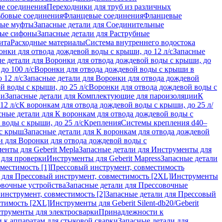
ые соединения
Переходники для труб из различных
ьбовые соединения
Фланцевые соединения
Фланцевые
ные муфты
Запасные детали для Соединительные
ные сифоны
Запасные детали для Раструбные
ита
Расходные материалы
Система внутреннего водостока
онки для отвода дождевой воды с крыши, до 12 л/с
Запасные
е детали для Воронки для отвода дождевой воды с крыши, до
до 100 л/с
Воронки для отвода дождевой воды с крыши в
 12 л/с
Запасные детали для Воронки для отвода дождевой
й воды с крыши, до 25 л/с
Воронки для отвода дождевой воды с
ии
Запасные детали для Комплектующие для пароизоляции
К
12 л/с
К воронкам для отвода дождевой воды с крыши, до 25 л/
сные детали для К воронкам для отвода дождевой воды с
воды с крыши, до 25 л/с
Крепления
Системы крепления d40–
 с крыш
Запасные детали для К воронкам для отвода дождевой
и для Воронки для отвода дождевой воды с
енты для Geberit Mepla
Запасные детали для Инструменты для
 для проверки
Инструменты для Geberit Mapress
Запасные детали
местимость [1]
Прессовый инструмент, совместимость
 для Прессовый инструмент, совместимость [2XL]
Инструменты
вочные устройства
Запасные детали для Прессовочные
инструмент, совместимость [2]
Запасные детали для Прессовый
стимость [2XL]
Инструменты для Geberit Silent-db20/Geberit
струменты для электросварки
Принадлежности к
 к аппаратам для стыковой сварки
Запасные детали для