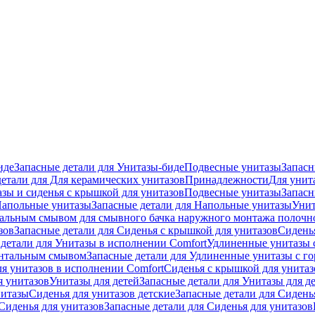
иде
Запасные детали для Унитазы-биде
Подвесные унитазы
Запасн
детали для Для керамических унитазов
Принадлежности
Для унит
зы и сиденья с крышкой для унитазов
Подвесные унитазы
Запасн
апольные унитазы
Запасные детали для Напольные унитазы
Унит
кальным смывом для смывного бачка наружного монтажа полочн
зов
Запасные детали для Сиденья с крышкой для унитазов
Сидень
детали для Унитазы в исполнении Comfort
Удлиненные унитазы 
онтальным смывом
Запасные детали для Удлиненные унитазы с 
ля унитазов в исполнении Comfort
Сиденья с крышкой для унитаз
я унитазов
Унитазы для детей
Запасные детали для Унитазы для д
нитазы
Сиденья для унитазов детские
Запасные детали для Сидень
Сиденья для унитазов
Запасные детали для Сиденья для унитазов