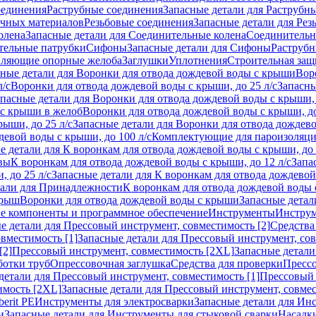
оединения
Раструбные соединения
Запасные детали для Раструбн
ичных материалов
Резьбовые соединения
Запасные детали для Рез
олена
Запасные детали для Соединительные колена
Соединитель
тельные патрубки
Сифоны
Запасные детали для Сифоны
Раструб
ляющие опорные желоба
Заглушки
Уплотнения
Строительная защ
сные детали для Воронки для отвода дождевой воды с крыши
Вор
л/с
Воронки для отвода дождевой воды с крыши, до 25 л/с
Запасны
пасные детали для Воронки для отвода дождевой воды с крыши, 
 с крыши в желоб
Воронки для отвода дождевой воды с крыши, до
ыши, до 25 л/с
Запасные детали для Воронки для отвода дождево
девой воды с крыши, до 100 л/с
Комплектующие для пароизоляц
е детали для К воронкам для отвода дождевой воды с крыши, до 
вы
К воронкам для отвода дождевой воды с крыши, до 12 л/с
Запа
 до 25 л/с
Запасные детали для К воронкам для отвода дождевой 
тали для Принадлежности
К воронкам для отвода дождевой воды
крыш
Воронки для отвода дождевой воды с крыши
Запасные детал
е компоненты и программное обеспечение
Инструменты
Инструм
е детали для Прессовый инструмент, совместимость [2]
Средства
вместимость [1]
Запасные детали для Прессовый инструмент, сов
[2]
Прессовый инструмент, совместимость [2XL]
Запасные детали
ботки труб
Опрессовочная заглушка
Средства для проверки
Прессо
детали для Прессовый инструмент, совместимость [1]
Прессовый 
имость [2XL]
Запасные детали для Прессовый инструмент, совме
erit PE
Инструменты для электросварки
Запасные детали для Ин
и
Запасные детали для Инструменты для стыковой сварки
Насадки