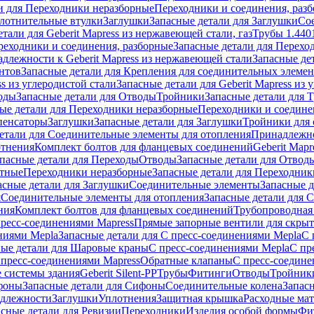
и для Переходники неразборные
Переходники и соединения, раз
лотнительные втулки
Заглушки
Запасные детали для Заглушки
Со
тали для Geberit Mapress из нержавеющей стали, газ
Трубы 1.440
реходники и соединения, разборные
Запасные детали для Перехо
длежности к Geberit Mapress из нержавеющей стали
Запасные де
нтов
Запасные детали для Крепления для соединительных элеме
ss из углеродистой стали
Запасные детали для Geberit Mapress из 
оды
Запасные детали для Отводы
Тройники
Запасные детали для 
ые детали для Переходники неразборные
Переходники и соедине
пенсаторы
Заглушки
Запасные детали для Заглушки
Тройники для 
етали для Соединительные элементы для отопления
Принадлежнос
отнения
Комплект болтов для фланцевых соединений
Geberit Mapr
пасные детали для Переходы
Отводы
Запасные детали для Отвод
стные
Переходники неразборные
Запасные детали для Переходник
асные детали для Заглушки
Соединительные элементы
Запасные 
я
Соединительные элементы для отопления
Запасные детали для 
ния
Комплект болтов для фланцевых соединений
Трубопроводная
пресс-соединениями Mapress
Прямые запорные вентили для скры
ниями Mepla
Запасные детали для С пресс-соединениями Mepla
С 
ные детали для Шаровые краны
С пресс-соединениями Mepla
С пр
 пресс-соединениями Mapress
Обратные клапаны
С пресс-соедине
 системы здания
Geberit Silent-PP
Трубы
Фитинги
Отводы
Тройник
фоны
Запасные детали для Сифоны
Соединительные колена
Запас
длежности
Заглушки
Уплотнения
Защитная крышка
Расходные ма
асные детали для Ревизии
Переходники
Изделия особой формы
Фи