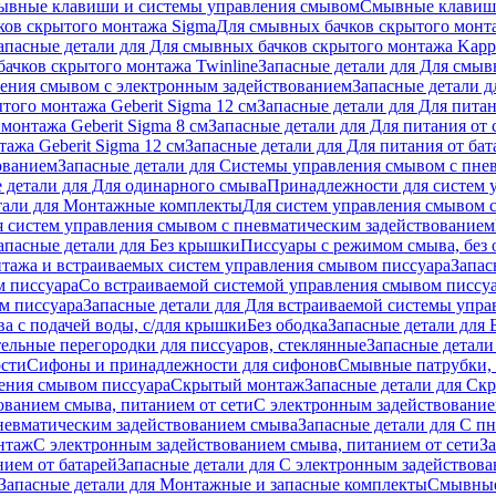
ывные клавиши и системы управления смывом
Смывные клави
ков скрытого монтажа Sigma
Для смывных бачков скрытого монт
апасные детали для Для смывных бачков скрытого монтажа Kapp
ачков скрытого монтажа Twinline
Запасные детали для Для смыв
ения смывом с электронным задействованием
Запасные детали 
того монтажа Geberit Sigma 12 см
Запасные детали для Для питан
монтажа Geberit Sigma 8 см
Запасные детали для Для питания от 
ажа Geberit Sigma 12 см
Запасные детали для Для питания от бат
ованием
Запасные детали для Системы управления смывом с пне
 детали для Для одинарного смыва
Принадлежности для систем 
тали для Монтажные комплекты
Для систем управления смывом 
я систем управления смывом с пневматическим задействованием
апасные детали для Без крышки
Писсуары с режимом смыва, без 
тажа и встраиваемых систем управления смывом писсуара
Запас
м писсуара
Со встраиваемой системой управления смывом писсу
м писсуара
Запасные детали для Для встраиваемой системы упр
а с подачей воды, с/для крышки
Без ободка
Запасные детали для 
тельные перегородки для писсуаров, стеклянные
Запасные детали
ости
Сифоны и принадлежности для сифонов
Смывные патрубки, 
ения смывом писсуара
Скрытый монтаж
Запасные детали для Ск
ованием смыва, питанием от сети
С электронным задействование
невматическим задействованием смыва
Запасные детали для С п
нтаж
С электронным задействованием смыва, питанием от сети
З
ием от батарей
Запасные детали для С электронным задействова
Запасные детали для Монтажные и запасные комплекты
Смывные