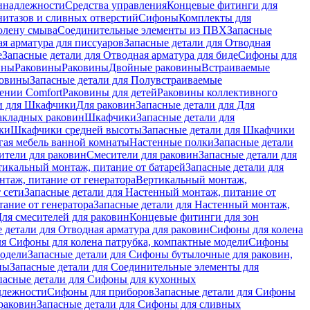
инадлежности
Средства управления
Концевые фитинги для
нитазов и сливных отверстий
Сифоны
Комплекты для
колену смыва
Соединительные элементы из ПВХ
Запасные
я арматура для писсуаров
Запасные детали для Отводная
е
Запасные детали для Отводная арматура для биде
Сифоны для
ины
Раковины
Раковины
Двойные раковины
Встраиваемые
ковины
Запасные детали для Полувстраиваемые
ении Comfort
Pаковины для детей
Раковины коллективного
и для Шкафчики
Для раковин
Запасные детали для Для
накладных pаковин
Шкафчики
Запасные детали для
ки
Шкафчики средней высоты
Запасные детали для Шкафчики
гая мебель ванной комнаты
Настенные полки
Запасные детали
ители для раковин
Смесители для раковин
Запасные детали для
тикальный монтаж, питание от батарей
Запасные детали для
нтаж, питание от генератора
Вертикальный монтаж,
 сети
Запасные детали для Настенный монтаж, питание от
ание от генератора
Запасные детали для Настенный монтаж,
Для смесителей для раковин
Концевые фитинги для зон
 детали для Отводная арматура для раковин
Сифоны для колена
ля Сифоны для колена патрубка, компактные модели
Сифоны
модели
Запасные детали для Сифоны бутылочные для раковин,
ны
Запасные детали для Соединительные элементы для
пасные детали для Сифоны для кухонных
длежности
Сифоны для приборов
Запасные детали для Сифоны
раковин
Запасные детали для Сифоны для сливных