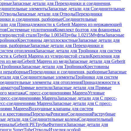
борные
Запасные детали для Переходники и соединения,
единительные элементы
Запасные детали для Соединительные
1
Отводы
Запасные детали для Отводы
Переходники
дники и соединения, разборные
Соединительные
тали для Принадлежности к Geberit Mapress из нержавеющей
нтов
Системные уплотнения
Комплект болтов для фланцевых
углеродистой стали
Трубы 1.0034
Трубы 1.0215
Муфты
Запасные
Тройники
Крестовины двухплоскостные
Запасные детали для
ния, разборные
Запасные детали для Переходники и
систем отопления
Запасные детали для Тройники для систем
ти к Geberit Mapress из углеродистой стали
Крепления для
ess из меди
Geberit Mapress из меди
Запасные детали для Geberit
ы
Тройники
Запасные детали для Тройники
Крестовины
и неразборные
Переходники и соединения, разборные
Запасные
детали для Соединительные элементы
Тройники для систем
Соединительные элементы для отопления
Принадлежности к
 арматура
Прямые вентили
Запасные детали для Прямые
того монтажа
С пресс-соединениями Mapress
Угловые
пресс-соединениями Mapress
Запасные детали для С пресс-
есс-соединениями Mapress
Запасные детали для С пресс-
ниями Mapress
Воздушные клапаны для систем
и и крестовины
Переходы
Ревизии
Соединения
Раструбные
ные детали для Соединительные колена
Соединительный
териалы
Geberit PE
Трубы
Фитинги
Запасные детали для
тинги SuperTube
Отводы
Изделия особой