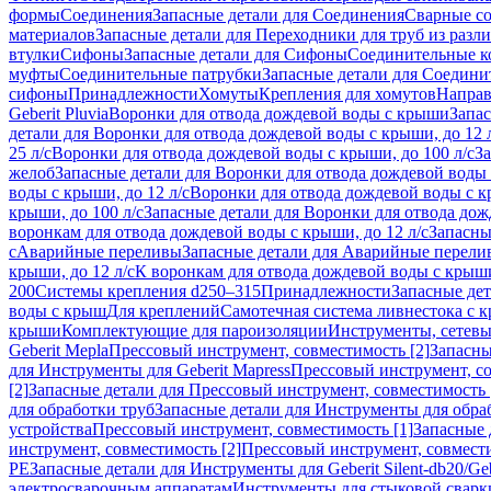
формы
Соединения
Запасные детали для Соединения
Сварные с
материалов
Запасные детали для Переходники для труб из разл
втулки
Сифоны
Запасные детали для Сифоны
Соединительные к
муфты
Соединительные патрубки
Запасные детали для Соедини
сифоны
Принадлежности
Хомуты
Крепления для хомутов
Направ
Geberit Pluvia
Воронки для отвода дождевой воды с крыши
Запа
детали для Воронки для отвода дождевой воды с крыши, до 12 
25 л/с
Воронки для отвода дождевой воды с крыши, до 100 л/с
За
желоб
Запасные детали для Воронки для отвода дождевой воды
воды с крыши, до 12 л/с
Воронки для отвода дождевой воды с кр
крыши, до 100 л/с
Запасные детали для Воронки для отвода дож
воронкам для отвода дождевой воды с крыши, до 12 л/с
Запасны
с
Аварийные переливы
Запасные детали для Аварийные перели
крыши, до 12 л/с
К воронкам для отвода дождевой воды с крыши,
200
Системы крепления d250–315
Принадлежности
Запасные де
воды с крыш
Для креплений
Самотечная система ливнестока с 
крыши
Комплектующие для пароизоляции
Инструменты, сетевы
Geberit Mepla
Прессовый инструмент, совместимость [2]
Запасны
для Инструменты для Geberit Mapress
Прессовый инструмент, со
[2]
Запасные детали для Прессовый инструмент, совместимость 
для обработки труб
Запасные детали для Инструменты для обра
устройства
Прессовый инструмент, совместимость [1]
Запасные 
инструмент, совместимость [2]
Прессовый инструмент, совмест
PE
Запасные детали для Инструменты для Geberit Silent-db20/Geb
электросварочным аппаратам
Инструменты для стыковой сварк