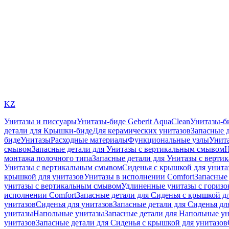
KZ
Унитазы и писсуары
Унитазы-биде Geberit AquaClean
Унитазы-б
детали для Крышки-биде
Для керамических унитазов
Запасные 
биде
Унитазы
Расходные материалы
Функциональные узлы
Унита
смывом
Запасные детали для Унитазы с вертикальным смывом
Н
монтажа полочного типа
Запасные детали для Унитазы с верти
Унитазы с вертикальным смывом
Сиденья с крышкой для унита
крышкой для унитазов
Унитазы в исполнении Comfort
Запасные 
унитазы с вертикальным смывом
Удлиненные унитазы с гориз
исполнении Comfort
Запасные детали для Сиденья с крышкой д
унитазов
Сиденья для унитазов
Запасные детали для Сиденья дл
унитазы
Напольные унитазы
Запасные детали для Напольные у
унитазов
Запасные детали для Сиденья с крышкой для унитазов