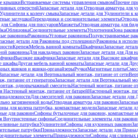
е крышки
Встраиваемые системы управления смывом
Прочие пр
сливных отверстий
Запасные детали для Отводная арматура для у
Удлинители к колену смыва
Запасные детали для Удлинители к 
тные заглушки
Переходники и соединительные элементы
Отводна
 для Cифоны для писсуаров
Манжеты
Отводная арматура для бид
бка
Облицовка
Соединительные элементы
Уплотнения
Зона раков
ные раковины
Раковины
Угловые раковины
Полувстраиваемые ра
пасные детали для Раковины под столешницу
Раковины в исполн
ности
Крепеж
Мебель ванной комнаты
Шкафчики
Запасные детал
ной раковины
Для накладных pаковин
Запасные детали для Для 
афчики
Высокие шкафчики
Запасные детали для Высокие шкафчи
ые шкафы
Другая мебель ванной комнаты
Запасные детали для Дру
жных ящиков и ящики-органайзеры
Ручки
Магнитные плиты
Смес
Запасные детали для Вертикальный монтаж, питание от сети
Вер
ж, питание от генератора
Запасные детали для Вертикальный мо
монтаж, однорычажный смеситель
Настенный монтаж, питание от
ля Настенный монтаж, питание от батарей
Настенный монтаж, пит
ринадлежности
Для смесителей для раковин
Запасные детали для 
ильно загрязненной воды
Отводная арматура для раковин
Запасные
ны для колена патрубка, компактные модели
Запасные детали д
ные для раковин
Сифоны бутылочные для раковин, компактные 
ля Внутристенные сифоны
Соединительные элементы для ракови
еливные патрубки
Удлинители
Сифоны для кухонных раковин
За
нительные патрубки
Принадлежности
Запасные детали для Прина
Соединительные элементы
Принадлежности
Сифоны для сливных 