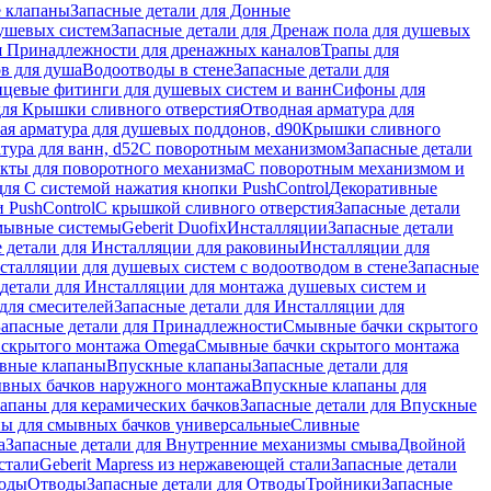
 клапаны
Запасные детали для Донные
душевых систем
Запасные детали для Дренаж пола для душевых
я Принадлежности для дренажных каналов
Трапы для
в для душа
Водоотводы в стене
Запасные детали для
цевые фитинги для душевых систем и ванн
Сифоны для
для Крышки сливного отверстия
Отводная арматура для
ая арматура для душевых поддонов, d90
Крышки сливного
тура для ванн, d52
С поворотным механизмом
Запасные детали
екты для поворотного механизма
С поворотным механизмом и
для С системой нажатия кнопки PushControl
Декоративные
 PushControl
С крышкой сливного отверстия
Запасные детали
мывные системы
Geberit Duofix
Инсталляции
Запасные детали
 детали для Инсталляции для раковины
Инсталляции для
сталляции для душевых систем с водоотводом в стене
Запасные
детали для Инсталляции для монтажа душевых систем и
для смесителей
Запасные детали для Инсталляции для
Запасные детали для Принадлежности
Смывные бачки скрытого
 скрытого монтажа Omega
Смывные бачки скрытого монтажа
ивные клапаны
Впускные клапаны
Запасные детали для
ывных бачков наружного монтажа
Впускные клапаны для
апаны для керамических бачков
Запасные детали для Впускные
ны для смывных бачков универсальные
Сливные
а
Запасные детали для Внутренние механизмы смыва
Двойной
стали
Geberit Mapress из нержавеющей стали
Запасные детали
ходы
Отводы
Запасные детали для Отводы
Тройники
Запасные