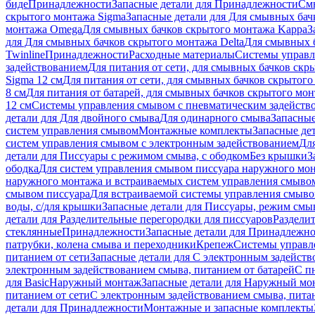
биде
Принадлежности
Запасные детали для Принадлежности
См
скрытого монтажа Sigma
Запасные детали для Для смывных бач
монтажа Omega
Для смывных бачков скрытого монтажа Kappa
З
для Для смывных бачков скрытого монтажа Delta
Для смывных б
Twinline
Принадлежности
Расходные материалы
Системы управл
задействованием
Для питания от сети, для смывных бачков скры
Sigma 12 см
Для питания от сети, для смывных бачков скрытого 
8 см
Для питания от батарей, для смывных бачков скрытого монт
12 см
Системы управления смывом с пневматическим задейств
детали для Для двойного смыва
Для одинарного смыва
Запасные
систем управления смывом
Монтажные комплекты
Запасные де
систем управления смывом с электронным задействованием
Дл
детали для Писсуары с режимом смыва, с ободком
Без крышки
З
ободка
Для систем управления смывом писсуара наружного мон
наружного монтажа и встраиваемых систем управления смыво
смывом писсуара
Для встраиваемой системы управления смыво
воды, с/для крышки
Запасные детали для Писсуары, режим смыв
детали для Разделительные перегородки для писсуаров
Раздели
стеклянные
Принадлежности
Запасные детали для Принадлежн
патрубки, колена смыва и переходники
Крепеж
Системы управл
питанием от сети
Запасные детали для С электронным задейств
электронным задействованием смыва, питанием от батарей
С п
для Basic
Наружный монтаж
Запасные детали для Наружный мо
питанием от сети
С электронным задействованием смыва, питан
детали для Принадлежности
Монтажные и запасные комплекты