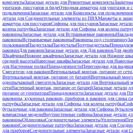
комплекты
Запасные детали для Ремонтные комплекты
Защитны
унитазов, писсуаров и биде
Отводная арматура для унитазов и 
подключения
Запасные детали для Комплекты для подключения
детали для Соединительные элементы из ПВХ
Манжеты и защи
арматура для писсуаров
Cифоны для писсуаров
Запасные детали
колена патрубка
Запасные детали для Сифоны для колена патру
раковины
Запасные детали для Встраиваемые раковины
Наклад
раковины
Встраиваемые раковины
Раковины под столешницу
За
пользования
Пьедесталы
Пьедесталы
Полупьедесталы
Принадлеж
раковин
Для раковин
Запасные детали для Для раковин
Для двой
Шкафчики
Нижние шкафчики
Запасные детали для Нижние шк
средней высоты
Навесные шкафы
Запасные детали для Навесн
для Настенные полки
Принадлежности
Перегородки для выдви
Смесители для раковин
Вертикальный монтаж, питание от сети
Вертикальный монтаж, питание от батарей
Вертикальный монта
однорычажный смеситель
Запасные детали для Вертикальный 
сети
Настенный монтаж, питание от батарей
Запасные детали д
питание от генератора
Принадлежности
Запасные детали для П
раковины, кухонных раковин, приборов и раковин для слива с
патрубка
Запасные детали для Сифоны для колена патрубка
Сифо
бутылочные для раковин
Запасные детали для Сифоны бутылоч
компактные модели
Внутристенные сифоны
Запасные детали д
раковины
Облицовка
Соединительные элементы
Уплотнения
Пер
раковин
Соединительные патрубки
Запасные детали для Соеди
для приборов
Соединительные элементы
Запасные детали для 