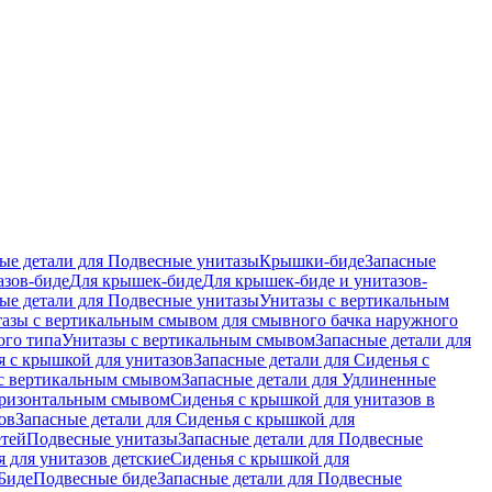
ые детали для Подвесные унитазы
Крышки-биде
Запасные
азов-биде
Для крышек-биде
Для крышек-биде и унитазов-
ые детали для Подвесные унитазы
Унитазы с вертикальным
азы с вертикальным смывом для смывного бачка наружного
ого типа
Унитазы с вертикальным смывом
Запасные детали для
я с крышкой для унитазов
Запасные детали для Сиденья с
с вертикальным смывом
Запасные детали для Удлиненные
горизонтальным смывом
Сиденья с крышкой для унитазов в
ов
Запасные детали для Сиденья с крышкой для
етей
Подвесные унитазы
Запасные детали для Подвесные
я для унитазов детские
Сиденья с крышкой для
Биде
Подвесные биде
Запасные детали для Подвесные