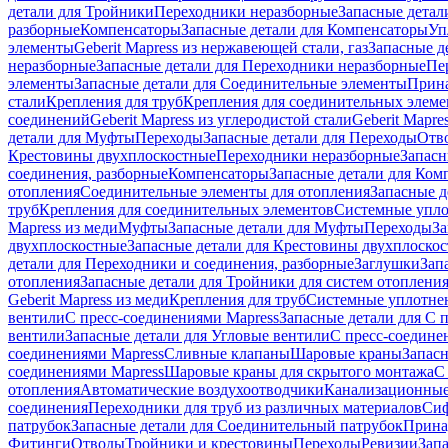
детали для Тройники
Переходники неразборные
Запасные детал
разборные
Компенсаторы
Запасные детали для Компенсаторы
Уп
элементы
Geberit Mapress из нержавеющей стали, газ
Запасные де
неразборные
Запасные детали для Переходники неразборные
Пе
элементы
Запасные детали для Соединительные элементы
Прина
стали
Крепления для труб
Крепления для соединительных элеме
соединений
Geberit Mapress из углеродистой стали
Geberit Mapre
детали для Муфты
Переходы
Запасные детали для Переходы
Отв
Крестовины двухплоскостные
Переходники неразборные
Запасн
соединения, разборные
Компенсаторы
Запасные детали для Ком
отопления
Соединительные элементы для отопления
Запасные д
труб
Крепления для соединительных элементов
Системные упл
Mapress из меди
Муфты
Запасные детали для Муфты
Переходы
За
двухплоскостные
Запасные детали для Крестовины двухплоско
детали для Переходники и соединения, разборные
Заглушки
Зап
отопления
Запасные детали для Тройники для систем отоплени
Geberit Mapress из меди
Крепления для труб
Системные уплотне
вентили
С пресс-соединениями Mapress
Запасные детали для С 
вентили
Запасные детали для Угловые вентили
С пресс-соедине
соединениями Mapress
Сливные клапаны
Шаровые краны
Запас
соединениями Mapress
Шаровые краны для скрытого монтажа
С
отопления
Автоматические воздухоотводчики
Канализационные
соединения
Переходники для труб из различных материалов
Си
патрубок
Запасные детали для Соединительный патрубок
Прина
Фитинги
Отводы
Тройники и крестовины
Переходы
Ревизии
Зап