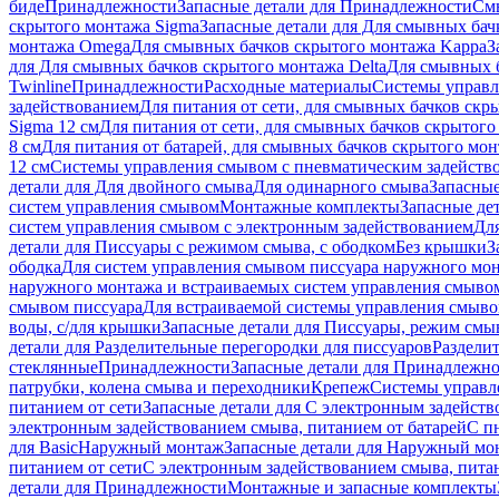
биде
Принадлежности
Запасные детали для Принадлежности
См
скрытого монтажа Sigma
Запасные детали для Для смывных бач
монтажа Omega
Для смывных бачков скрытого монтажа Kappa
З
для Для смывных бачков скрытого монтажа Delta
Для смывных б
Twinline
Принадлежности
Расходные материалы
Системы управл
задействованием
Для питания от сети, для смывных бачков скры
Sigma 12 см
Для питания от сети, для смывных бачков скрытого 
8 см
Для питания от батарей, для смывных бачков скрытого монт
12 см
Системы управления смывом с пневматическим задейств
детали для Для двойного смыва
Для одинарного смыва
Запасные
систем управления смывом
Монтажные комплекты
Запасные де
систем управления смывом с электронным задействованием
Дл
детали для Писсуары с режимом смыва, с ободком
Без крышки
З
ободка
Для систем управления смывом писсуара наружного мон
наружного монтажа и встраиваемых систем управления смыво
смывом писсуара
Для встраиваемой системы управления смыво
воды, с/для крышки
Запасные детали для Писсуары, режим смыв
детали для Разделительные перегородки для писсуаров
Раздели
стеклянные
Принадлежности
Запасные детали для Принадлежн
патрубки, колена смыва и переходники
Крепеж
Системы управл
питанием от сети
Запасные детали для С электронным задейств
электронным задействованием смыва, питанием от батарей
С п
для Basic
Наружный монтаж
Запасные детали для Наружный мо
питанием от сети
С электронным задействованием смыва, питан
детали для Принадлежности
Монтажные и запасные комплекты