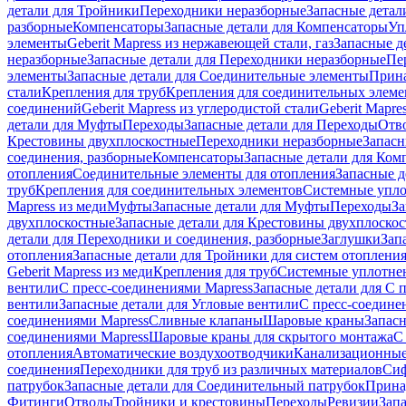
детали для Тройники
Переходники неразборные
Запасные детал
разборные
Компенсаторы
Запасные детали для Компенсаторы
Уп
элементы
Geberit Mapress из нержавеющей стали, газ
Запасные де
неразборные
Запасные детали для Переходники неразборные
Пе
элементы
Запасные детали для Соединительные элементы
Прина
стали
Крепления для труб
Крепления для соединительных элеме
соединений
Geberit Mapress из углеродистой стали
Geberit Mapre
детали для Муфты
Переходы
Запасные детали для Переходы
Отв
Крестовины двухплоскостные
Переходники неразборные
Запасн
соединения, разборные
Компенсаторы
Запасные детали для Ком
отопления
Соединительные элементы для отопления
Запасные д
труб
Крепления для соединительных элементов
Системные упл
Mapress из меди
Муфты
Запасные детали для Муфты
Переходы
За
двухплоскостные
Запасные детали для Крестовины двухплоско
детали для Переходники и соединения, разборные
Заглушки
Зап
отопления
Запасные детали для Тройники для систем отоплени
Geberit Mapress из меди
Крепления для труб
Системные уплотне
вентили
С пресс-соединениями Mapress
Запасные детали для С 
вентили
Запасные детали для Угловые вентили
С пресс-соедине
соединениями Mapress
Сливные клапаны
Шаровые краны
Запас
соединениями Mapress
Шаровые краны для скрытого монтажа
С
отопления
Автоматические воздухоотводчики
Канализационные
соединения
Переходники для труб из различных материалов
Си
патрубок
Запасные детали для Соединительный патрубок
Прина
Фитинги
Отводы
Тройники и крестовины
Переходы
Ревизии
Зап