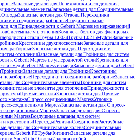
борные
Запасные детали для Переходники и соединения,
единительные элементы
Запасные детали для Соединительные
1
Отводы
Запасные детали для Отводы
Переходники
дники и соединения, разборные
Соединительные
тали для Принадлежности к Geberit Mapress из нержавеющей
нтов
Системные уплотнения
Комплект болтов для фланцевых
углеродистой стали
Трубы 1.0034
Трубы 1.0215
Муфты
Запасные
Тройники
Крестовины двухплоскостные
Запасные детали для
ния, разборные
Запасные детали для Переходники и
систем отопления
Запасные детали для Тройники для систем
ти к Geberit Mapress из углеродистой стали
Крепления для
ess из меди
Geberit Mapress из меди
Запасные детали для Geberit
ы
Тройники
Запасные детали для Тройники
Крестовины
и неразборные
Переходники и соединения, разборные
Запасные
детали для Соединительные элементы
Тройники для систем
Соединительные элементы для отопления
Принадлежности к
 арматура
Прямые вентили
Запасные детали для Прямые
того монтажа
С пресс-соединениями Mapress
Угловые
пресс-соединениями Mapress
Запасные детали для С пресс-
есс-соединениями Mapress
Запасные детали для С пресс-
ниями Mapress
Воздушные клапаны для систем
и и крестовины
Переходы
Ревизии
Соединения
Раструбные
ные детали для Соединительные колена
Соединительный
териалы
Geberit PE
Трубы
Фитинги
Запасные детали для
тинги SuperTube
Отводы
Изделия особой