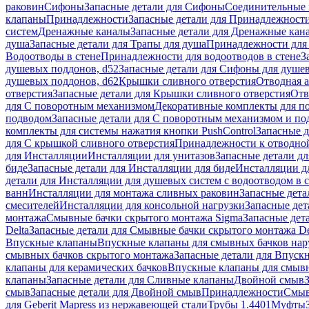
раковин
Сифоны
Запасные детали для Сифоны
Соединительные 
клапаны
Принадлежности
Запасные детали для Принадлежност
систем
Дренажные каналы
Запасные детали для Дренажные кан
душа
Запасные детали для Трапы для душа
Принадлежности для 
Водоотводы в стене
Принадлежности для водоотводов в стене
З
душевых поддонов, d52
Запасные детали для Сифоны для душе
душевых поддонов, d62
Крышки сливного отверстия
Отводная а
отверстия
Запасные детали для Крышки сливного отверстия
Отв
для С поворотным механизмом
Декоративные комплекты для п
подводом
Запасные детали для С поворотным механизмом и по
комплекты для системы нажатия кнопки PushControl
Запасные д
для С крышкой сливного отверстия
Принадлежности к отводной
для Инсталляции
Инсталляции для унитазов
Запасные детали дл
биде
Запасные детали для Инсталляции для биде
Инсталляции д
детали для Инсталляции для душевых систем с водоотводом в 
ванн
Инсталляции для монтажа сливных раковин
Запасные дета
смесителей
Инсталляции для консольной нагрузки
Запасные дет
монтажа
Смывные бачки скрытого монтажа Sigma
Запасные дет
Delta
Запасные детали для Смывные бачки скрытого монтажа De
Впускные клапаны
Впускные клапаны для смывных бачков на
смывных бачков скрытого монтажа
Запасные детали для Впуск
клапаны для керамических бачков
Впускные клапаны для смывн
клапаны
Запасные детали для Сливные клапаны
Двойной смыв
смыв
Запасные детали для Двойной смыв
Принадлежности
Смыв
для Geberit Mapress из нержавеющей стали
Трубы 1.4401
Муфты