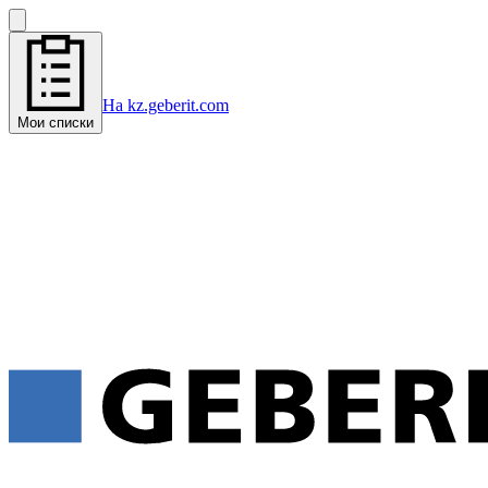
На kz.geberit.com
Мои списки