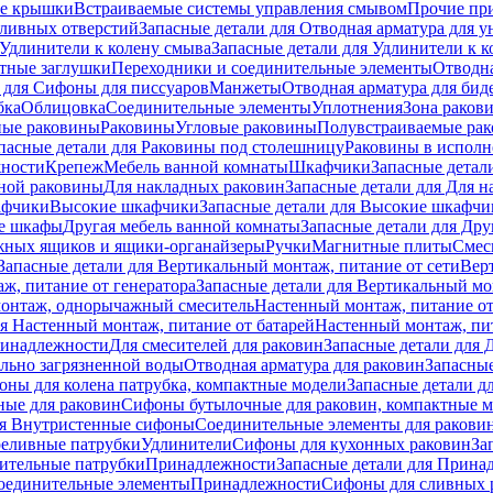
е крышки
Встраиваемые системы управления смывом
Прочие пр
сливных отверстий
Запасные детали для Отводная арматура для у
Удлинители к колену смыва
Запасные детали для Удлинители к 
тные заглушки
Переходники и соединительные элементы
Отводна
 для Cифоны для писсуаров
Манжеты
Отводная арматура для бид
бка
Облицовка
Соединительные элементы
Уплотнения
Зона раков
ные раковины
Раковины
Угловые раковины
Полувстраиваемые ра
пасные детали для Раковины под столешницу
Раковины в исполн
ности
Крепеж
Мебель ванной комнаты
Шкафчики
Запасные детал
ной раковины
Для накладных pаковин
Запасные детали для Для 
афчики
Высокие шкафчики
Запасные детали для Высокие шкафчи
ые шкафы
Другая мебель ванной комнаты
Запасные детали для Дру
жных ящиков и ящики-органайзеры
Ручки
Магнитные плиты
Смес
Запасные детали для Вертикальный монтаж, питание от сети
Вер
ж, питание от генератора
Запасные детали для Вертикальный мо
монтаж, однорычажный смеситель
Настенный монтаж, питание от
ля Настенный монтаж, питание от батарей
Настенный монтаж, пит
ринадлежности
Для смесителей для раковин
Запасные детали для 
ильно загрязненной воды
Отводная арматура для раковин
Запасные
ны для колена патрубка, компактные модели
Запасные детали д
ные для раковин
Сифоны бутылочные для раковин, компактные 
ля Внутристенные сифоны
Соединительные элементы для ракови
еливные патрубки
Удлинители
Сифоны для кухонных раковин
За
нительные патрубки
Принадлежности
Запасные детали для Прина
Соединительные элементы
Принадлежности
Сифоны для сливных 