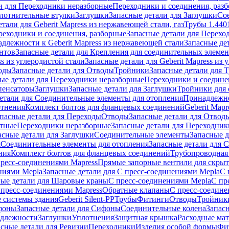
и для Переходники неразборные
Переходники и соединения, раз
лотнительные втулки
Заглушки
Запасные детали для Заглушки
Со
тали для Geberit Mapress из нержавеющей стали, газ
Трубы 1.440
реходники и соединения, разборные
Запасные детали для Перехо
длежности к Geberit Mapress из нержавеющей стали
Запасные де
нтов
Запасные детали для Крепления для соединительных элеме
ss из углеродистой стали
Запасные детали для Geberit Mapress из 
оды
Запасные детали для Отводы
Тройники
Запасные детали для 
ые детали для Переходники неразборные
Переходники и соедине
пенсаторы
Заглушки
Запасные детали для Заглушки
Тройники для 
етали для Соединительные элементы для отопления
Принадлежнос
отнения
Комплект болтов для фланцевых соединений
Geberit Mapr
пасные детали для Переходы
Отводы
Запасные детали для Отвод
стные
Переходники неразборные
Запасные детали для Переходник
асные детали для Заглушки
Соединительные элементы
Запасные 
я
Соединительные элементы для отопления
Запасные детали для 
ния
Комплект болтов для фланцевых соединений
Трубопроводная
пресс-соединениями Mapress
Прямые запорные вентили для скры
ниями Mepla
Запасные детали для С пресс-соединениями Mepla
С 
ные детали для Шаровые краны
С пресс-соединениями Mepla
С пр
 пресс-соединениями Mapress
Обратные клапаны
С пресс-соедине
 системы здания
Geberit Silent-PP
Трубы
Фитинги
Отводы
Тройник
фоны
Запасные детали для Сифоны
Соединительные колена
Запас
длежности
Заглушки
Уплотнения
Защитная крышка
Расходные ма
асные детали для Ревизии
Переходники
Изделия особой формы
Фи