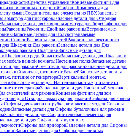
инадлежности
Средства управления
Концевые фитинги для
нитазов и сливных отверстий
Сифоны
Комплекты для
колену смыва
Соединительные элементы из ПВХ
Запасные
я арматура для писсуаров
Запасные детали для Отводная
е
Запасные детали для Отводная арматура для биде
Сифоны для
ины
Раковины
Раковины
Двойные раковины
Встраиваемые
ковины
Запасные детали для Полувстраиваемые
ении Comfort
Pаковины для детей
Раковины коллективного
и для Шкафчики
Для раковин
Запасные детали для Для
накладных pаковин
Шкафчики
Запасные детали для
ки
Шкафчики средней высоты
Запасные детали для Шкафчики
гая мебель ванной комнаты
Настенные полки
Запасные детали
ители для раковин
Смесители для раковин
Запасные детали для
тикальный монтаж, питание от батарей
Запасные детали для
нтаж, питание от генератора
Вертикальный монтаж,
 сети
Запасные детали для Настенный монтаж, питание от
ание от генератора
Запасные детали для Настенный монтаж,
Для смесителей для раковин
Концевые фитинги для зон
 детали для Отводная арматура для раковин
Сифоны для колена
ля Сифоны для колена патрубка, компактные модели
Сифоны
модели
Запасные детали для Сифоны бутылочные для раковин,
ны
Запасные детали для Соединительные элементы для
пасные детали для Сифоны для кухонных
длежности
Сифоны для приборов
Запасные детали для Сифоны
раковин
Запасные детали для Сифоны для сливных