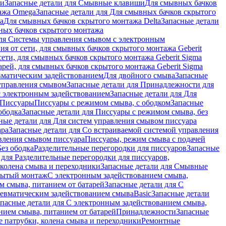
ши
Запасные детали для Смывные клавиши
Для смывных бачков
ажа Omega
Запасные детали для Для смывных бачков скрытого
a
Для смывных бачков скрытого монтажа Delta
Запасные детали
ных бачков скрытого монтажа
для Системы управления смывом с электронным
ия от сети, для смывных бачков скрытого монтажа Geberit
сети, для смывных бачков скрытого монтажа Geberit Sigma
арей, для смывных бачков скрытого монтажа Geberit Sigma
вматическим задействованием
Для двойного смыва
Запасные
управления смывом
Запасные детали для Принадлежности для
с электронным задействованием
Запасные детали для Для
Писсуары
Писсуары с режимом смыва, с ободком
Запасные
ободка
Запасные детали для Писсуары с режимом смыва, без
ные детали для Для систем управления смывом писсуара
ара
Запасные детали для Со встраиваемой системой управления
авления смывом писсуара
Писсуары, режим смыва с подачей
Без ободка
Разделительные перегородки для писсуаров
Запасные
 для Разделительные перегородки для писсуаров,
колена смыва и переходники
Запасные детали для Смывные
рытый монтаж
С электронным задействованием смыва,
м смыва, питанием от батарей
Запасные детали для С
невматическим задействованием смыва
Basic
Запасные детали
апасные детали для С электронным задействованием смыва,
нием смыва, питанием от батарей
Принадлежности
Запасные
 патрубки, колена смыва и переходники
Ремонтные