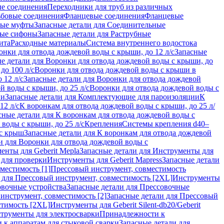
ые соединения
Переходники для труб из различных
ьбовые соединения
Фланцевые соединения
Фланцевые
ные муфты
Запасные детали для Соединительные
ные сифоны
Запасные детали для Раструбные
ита
Расходные материалы
Система внутреннего водостока
онки для отвода дождевой воды с крыши, до 12 л/с
Запасные
е детали для Воронки для отвода дождевой воды с крыши, до
до 100 л/с
Воронки для отвода дождевой воды с крыши в
 12 л/с
Запасные детали для Воронки для отвода дождевой
й воды с крыши, до 25 л/с
Воронки для отвода дождевой воды с
ии
Запасные детали для Комплектующие для пароизоляции
К
12 л/с
К воронкам для отвода дождевой воды с крыши, до 25 л/
сные детали для К воронкам для отвода дождевой воды с
воды с крыши, до 25 л/с
Крепления
Системы крепления d40–
 с крыш
Запасные детали для К воронкам для отвода дождевой
и для Воронки для отвода дождевой воды с
енты для Geberit Mepla
Запасные детали для Инструменты для
 для проверки
Инструменты для Geberit Mapress
Запасные детали
местимость [1]
Прессовый инструмент, совместимость
 для Прессовый инструмент, совместимость [2XL]
Инструменты
вочные устройства
Запасные детали для Прессовочные
инструмент, совместимость [2]
Запасные детали для Прессовый
стимость [2XL]
Инструменты для Geberit Silent-db20/Geberit
струменты для электросварки
Принадлежности к
 к аппаратам для стыковой сварки
Запасные детали для