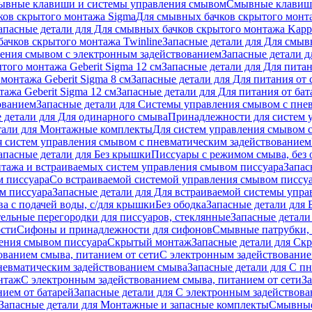
ывные клавиши и системы управления смывом
Смывные клави
ков скрытого монтажа Sigma
Для смывных бачков скрытого монт
апасные детали для Для смывных бачков скрытого монтажа Kapp
ачков скрытого монтажа Twinline
Запасные детали для Для смыв
ения смывом с электронным задействованием
Запасные детали 
того монтажа Geberit Sigma 12 см
Запасные детали для Для питан
монтажа Geberit Sigma 8 см
Запасные детали для Для питания от 
ажа Geberit Sigma 12 см
Запасные детали для Для питания от бат
ованием
Запасные детали для Системы управления смывом с пне
 детали для Для одинарного смыва
Принадлежности для систем 
тали для Монтажные комплекты
Для систем управления смывом 
я систем управления смывом с пневматическим задействованием
апасные детали для Без крышки
Писсуары с режимом смыва, без 
тажа и встраиваемых систем управления смывом писсуара
Запас
м писсуара
Со встраиваемой системой управления смывом писсу
м писсуара
Запасные детали для Для встраиваемой системы упр
а с подачей воды, с/для крышки
Без ободка
Запасные детали для 
тельные перегородки для писсуаров, стеклянные
Запасные детали
ости
Сифоны и принадлежности для сифонов
Смывные патрубки, 
ения смывом писсуара
Скрытый монтаж
Запасные детали для Ск
ованием смыва, питанием от сети
С электронным задействование
невматическим задействованием смыва
Запасные детали для С п
нтаж
С электронным задействованием смыва, питанием от сети
З
ием от батарей
Запасные детали для С электронным задействова
Запасные детали для Монтажные и запасные комплекты
Смывные