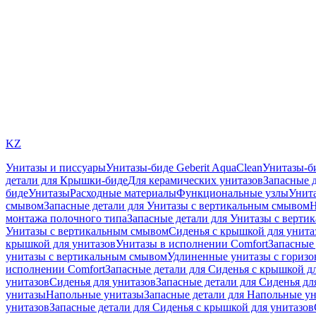
KZ
Унитазы и писсуары
Унитазы-биде Geberit AquaClean
Унитазы-б
детали для Крышки-биде
Для керамических унитазов
Запасные 
биде
Унитазы
Расходные материалы
Функциональные узлы
Унита
смывом
Запасные детали для Унитазы с вертикальным смывом
Н
монтажа полочного типа
Запасные детали для Унитазы с верти
Унитазы с вертикальным смывом
Сиденья с крышкой для унита
крышкой для унитазов
Унитазы в исполнении Comfort
Запасные 
унитазы с вертикальным смывом
Удлиненные унитазы с гориз
исполнении Comfort
Запасные детали для Сиденья с крышкой д
унитазов
Сиденья для унитазов
Запасные детали для Сиденья дл
унитазы
Напольные унитазы
Запасные детали для Напольные у
унитазов
Запасные детали для Сиденья с крышкой для унитазов