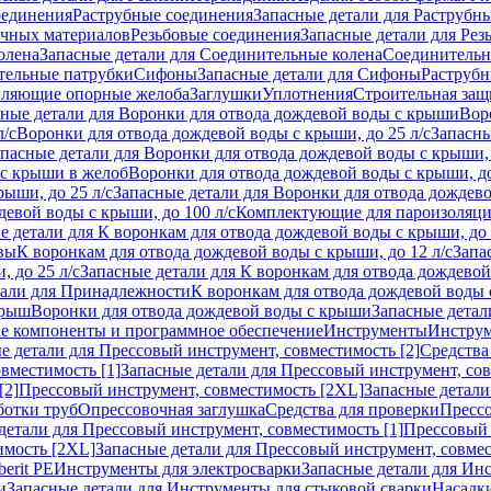
оединения
Раструбные соединения
Запасные детали для Раструбн
ичных материалов
Резьбовые соединения
Запасные детали для Рез
олена
Запасные детали для Соединительные колена
Соединитель
тельные патрубки
Сифоны
Запасные детали для Сифоны
Раструб
ляющие опорные желоба
Заглушки
Уплотнения
Строительная защ
сные детали для Воронки для отвода дождевой воды с крыши
Вор
л/с
Воронки для отвода дождевой воды с крыши, до 25 л/с
Запасны
пасные детали для Воронки для отвода дождевой воды с крыши, 
 с крыши в желоб
Воронки для отвода дождевой воды с крыши, до
ыши, до 25 л/с
Запасные детали для Воронки для отвода дождево
девой воды с крыши, до 100 л/с
Комплектующие для пароизоляц
е детали для К воронкам для отвода дождевой воды с крыши, до 
вы
К воронкам для отвода дождевой воды с крыши, до 12 л/с
Запа
 до 25 л/с
Запасные детали для К воронкам для отвода дождевой 
тали для Принадлежности
К воронкам для отвода дождевой воды
крыш
Воронки для отвода дождевой воды с крыши
Запасные детал
е компоненты и программное обеспечение
Инструменты
Инструм
е детали для Прессовый инструмент, совместимость [2]
Средства
вместимость [1]
Запасные детали для Прессовый инструмент, сов
[2]
Прессовый инструмент, совместимость [2XL]
Запасные детали
ботки труб
Опрессовочная заглушка
Средства для проверки
Прессо
детали для Прессовый инструмент, совместимость [1]
Прессовый 
имость [2XL]
Запасные детали для Прессовый инструмент, совме
erit PE
Инструменты для электросварки
Запасные детали для Ин
и
Запасные детали для Инструменты для стыковой сварки
Насадки