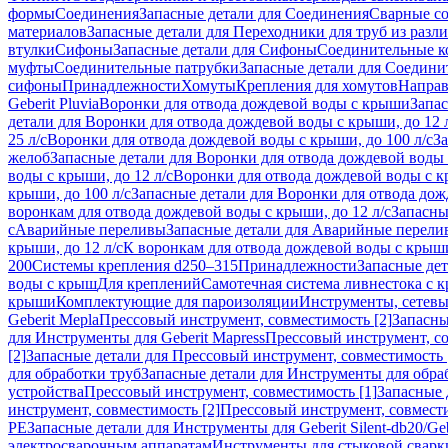
формы
Соединения
Запасные детали для Соединения
Сварные с
материалов
Запасные детали для Переходники для труб из разл
втулки
Сифоны
Запасные детали для Сифоны
Соединительные к
муфты
Соединительные патрубки
Запасные детали для Соедини
сифоны
Принадлежности
Хомуты
Крепления для хомутов
Направ
Geberit Pluvia
Воронки для отвода дождевой воды с крыши
Запа
детали для Воронки для отвода дождевой воды с крыши, до 12 
25 л/с
Воронки для отвода дождевой воды с крыши, до 100 л/с
За
желоб
Запасные детали для Воронки для отвода дождевой воды
воды с крыши, до 12 л/с
Воронки для отвода дождевой воды с кр
крыши, до 100 л/с
Запасные детали для Воронки для отвода дож
воронкам для отвода дождевой воды с крыши, до 12 л/с
Запасны
с
Аварийные переливы
Запасные детали для Аварийные перели
крыши, до 12 л/с
К воронкам для отвода дождевой воды с крыши,
200
Системы крепления d250–315
Принадлежности
Запасные де
воды с крыш
Для креплений
Самотечная система ливнестока с 
крыши
Комплектующие для пароизоляции
Инструменты, сетевы
Geberit Mepla
Прессовый инструмент, совместимость [2]
Запасны
для Инструменты для Geberit Mapress
Прессовый инструмент, со
[2]
Запасные детали для Прессовый инструмент, совместимость 
для обработки труб
Запасные детали для Инструменты для обра
устройства
Прессовый инструмент, совместимость [1]
Запасные 
инструмент, совместимость [2]
Прессовый инструмент, совмест
PE
Запасные детали для Инструменты для Geberit Silent-db20/Geb
электросварочным аппаратам
Инструменты для стыковой сварк