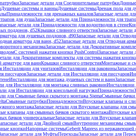
патрубки
Запасные детали для Соединительные патрубки
Донные
и
Душевые системы и ванны
Душевые системы
Дренаж пола для 
алы
Принадлежности для дренажных каналов
Запасные детали дл
трапов для душа
Запасные детали для Принадлежности для трапо
апасные детали для Принадлежности для водоотводов в стене
Кон
вых поддонов, d52
Крышки сливного отверстия
Запасные детали 
рматура для душевых поддонов, d90
Запасные детали для Отводн
одная арматура для ванн, d52
Запасные детали для Отводная арма
оворотного механизма
Запасные детали для Декоративные компл
дводом
С системой нажатия кнопки PushControl
Запасные детали 
етали для Декоративные комплекты для системы нажатия кнопки
 арматуре для ванн
Крышки сливного отверстия
Монтажные и с
я Инсталляции для унитазов
Инсталляции для раковины
Запасные
ля писсуаров
Запасные детали для Инсталляции для писсуаров
Ин
стене
Инсталляции для монтажа душевых систем и ванн
Запасные 
ли для Инсталляции для монтажа сливных раковин
Инсталляции 
али для Инсталляции для консольной нагрузки
Принадлежности
али для Смывные бачки скрытого монтажа Sigma
Смывные бачки
lta
Смывные патрубки
Принадлежности
Впускные клапаны и сл
ружного монтажа
Запасные детали для Впускные клапаны для см
ные клапаны для смывных бачков скрытого монтажа
Впускные кл
ых бачков универсальные
Запасные детали для Впускные клапа
Запасные детали для Двойной смыв
Внутренние механизмы смыв
ные кнопки
Напорные системы
Geberit Mapress из нержавеющей 
Запасные детали для Муфты
Переходы
Запасные детали для Пере