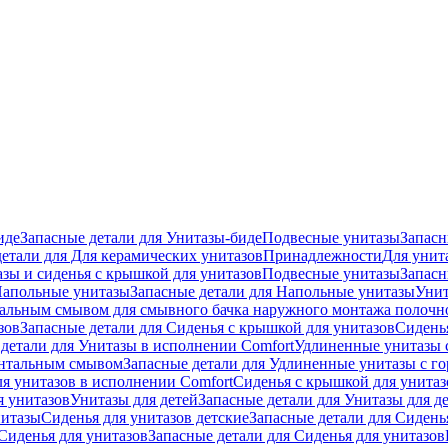
иде
Запасные детали для Унитазы-биде
Подвесные унитазы
Запасн
детали для Для керамических унитазов
Принадлежности
Для унит
зы и сиденья с крышкой для унитазов
Подвесные унитазы
Запасн
апольные унитазы
Запасные детали для Напольные унитазы
Унит
кальным смывом для смывного бачка наружного монтажа полочн
зов
Запасные детали для Сиденья с крышкой для унитазов
Сидень
детали для Унитазы в исполнении Comfort
Удлиненные унитазы 
онтальным смывом
Запасные детали для Удлиненные унитазы с 
ля унитазов в исполнении Comfort
Сиденья с крышкой для унитаз
я унитазов
Унитазы для детей
Запасные детали для Унитазы для д
нитазы
Сиденья для унитазов детские
Запасные детали для Сидень
Сиденья для унитазов
Запасные детали для Сиденья для унитазов