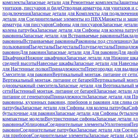
комплекты
Запасные детали для Ремонтные комплекты
Защитны
унитазов, писсуаров и биде
Отводная арматура для унитазов и 
подключения
Запасные детали для Комплекты для подключения
детали для Соединительные элементы из ПВХ
Манжеты и защи
арматура для писсуаров
Cифоны для писсуаров
Запасные детали
колена патрубка
Запасные детали для Сифоны для колена патру
раковины
Запасные детали для Встраиваемые раковины
Наклад
раковины
Встраиваемые раковины
Раковины под столешницу
За
пользования
Пьедесталы
Пьедесталы
Полупьедесталы
Принадлеж
раковин
Для раковин
Запасные детали для Для раковин
Для двой
Шкафчики
Нижние шкафчики
Запасные детали для Нижние шк
средней высоты
Навесные шкафы
Запасные детали для Навесн
для Настенные полки
Принадлежности
Перегородки для выдви
Смесители для раковин
Вертикальный монтаж, питание от сети
Вертикальный монтаж, питание от батарей
Вертикальный монта
однорычажный смеситель
Запасные детали для Вертикальный 
сети
Настенный монтаж, питание от батарей
Запасные детали д
питание от генератора
Принадлежности
Запасные детали для П
раковины, кухонных раковин, приборов и раковин для слива с
патрубка
Запасные детали для Сифоны для колена патрубка
Сифо
бутылочные для раковин
Запасные детали для Сифоны бутылоч
компактные модели
Внутристенные сифоны
Запасные детали д
раковины
Облицовка
Соединительные элементы
Уплотнения
Пер
раковин
Соединительные патрубки
Запасные детали для Соеди
для приборов
Соединительные элементы
Запасные детали для 