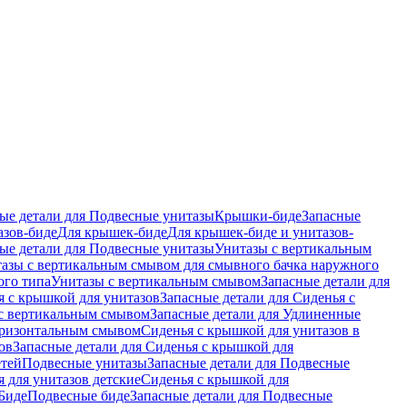
ые детали для Подвесные унитазы
Крышки-биде
Запасные
азов-биде
Для крышек-биде
Для крышек-биде и унитазов-
ые детали для Подвесные унитазы
Унитазы с вертикальным
азы с вертикальным смывом для смывного бачка наружного
ого типа
Унитазы с вертикальным смывом
Запасные детали для
я с крышкой для унитазов
Запасные детали для Сиденья с
с вертикальным смывом
Запасные детали для Удлиненные
горизонтальным смывом
Сиденья с крышкой для унитазов в
ов
Запасные детали для Сиденья с крышкой для
етей
Подвесные унитазы
Запасные детали для Подвесные
я для унитазов детские
Сиденья с крышкой для
Биде
Подвесные биде
Запасные детали для Подвесные