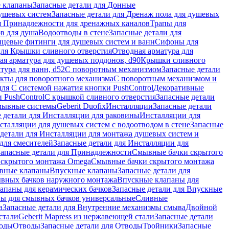
 клапаны
Запасные детали для Донные
душевых систем
Запасные детали для Дренаж пола для душевых
я Принадлежности для дренажных каналов
Трапы для
в для душа
Водоотводы в стене
Запасные детали для
цевые фитинги для душевых систем и ванн
Сифоны для
для Крышки сливного отверстия
Отводная арматура для
ая арматура для душевых поддонов, d90
Крышки сливного
тура для ванн, d52
С поворотным механизмом
Запасные детали
екты для поворотного механизма
С поворотным механизмом и
для С системой нажатия кнопки PushControl
Декоративные
 PushControl
С крышкой сливного отверстия
Запасные детали
мывные системы
Geberit Duofix
Инсталляции
Запасные детали
 детали для Инсталляции для раковины
Инсталляции для
сталляции для душевых систем с водоотводом в стене
Запасные
детали для Инсталляции для монтажа душевых систем и
для смесителей
Запасные детали для Инсталляции для
Запасные детали для Принадлежности
Смывные бачки скрытого
 скрытого монтажа Omega
Смывные бачки скрытого монтажа
ивные клапаны
Впускные клапаны
Запасные детали для
ывных бачков наружного монтажа
Впускные клапаны для
апаны для керамических бачков
Запасные детали для Впускные
ны для смывных бачков универсальные
Сливные
а
Запасные детали для Внутренние механизмы смыва
Двойной
стали
Geberit Mapress из нержавеющей стали
Запасные детали
ходы
Отводы
Запасные детали для Отводы
Тройники
Запасные