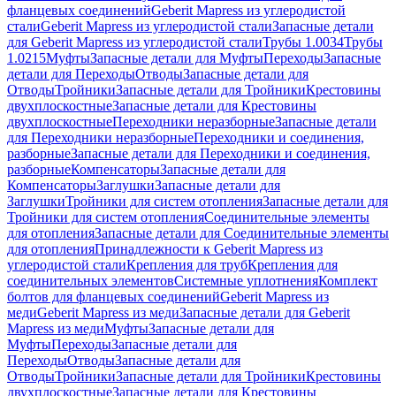
фланцевых соединений
Geberit Mapress из углеродистой
стали
Geberit Mapress из углеродистой стали
Запасные детали
для Geberit Mapress из углеродистой стали
Трубы 1.0034
Трубы
1.0215
Муфты
Запасные детали для Муфты
Переходы
Запасные
детали для Переходы
Отводы
Запасные детали для
Отводы
Тройники
Запасные детали для Тройники
Крестовины
двухплоскостные
Запасные детали для Крестовины
двухплоскостные
Переходники неразборные
Запасные детали
для Переходники неразборные
Переходники и соединения,
разборные
Запасные детали для Переходники и соединения,
разборные
Компенсаторы
Запасные детали для
Компенсаторы
Заглушки
Запасные детали для
Заглушки
Тройники для систем отопления
Запасные детали для
Тройники для систем отопления
Соединительные элементы
для отопления
Запасные детали для Соединительные элементы
для отопления
Принадлежности к Geberit Mapress из
углеродистой стали
Крепления для труб
Крепления для
соединительных элементов
Системные уплотнения
Комплект
болтов для фланцевых соединений
Geberit Mapress из
меди
Geberit Mapress из меди
Запасные детали для Geberit
Mapress из меди
Муфты
Запасные детали для
Муфты
Переходы
Запасные детали для
Переходы
Отводы
Запасные детали для
Отводы
Тройники
Запасные детали для Тройники
Крестовины
двухплоскостные
Запасные детали для Крестовины