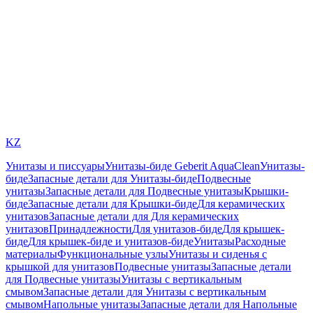
KZ
Унитазы и писсуары
Унитазы-биде Geberit AquaClean
Унитазы-
биде
Запасные детали для Унитазы-биде
Подвесные
унитазы
Запасные детали для Подвесные унитазы
Крышки-
биде
Запасные детали для Крышки-биде
Для керамических
унитазов
Запасные детали для Для керамических
унитазов
Принадлежности
Для унитазов-биде
Для крышек-
биде
Для крышек-биде и унитазов-биде
Унитазы
Расходные
материалы
Функциональные узлы
Унитазы и сиденья с
крышкой для унитазов
Подвесные унитазы
Запасные детали
для Подвесные унитазы
Унитазы с вертикальным
смывом
Запасные детали для Унитазы с вертикальным
смывом
Напольные унитазы
Запасные детали для Напольные