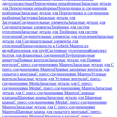
двухплоскостные
Переходники неразборные
Запасные детали
для Переходники неразборные
Переходники и соединения,
разборные
Запасные детали для Переходники и соединения,
разборные
Заглушки
Запасные детали для
Заглушки
Соединительные элементы
Запасные детали для
Соединительные элементы
Тройники для систем
отопления
Запасные детали для Тройники для систем
отопления
Соединительные элементы для отопления
Запасные
детали для Соединительные элементы для
отопления
Принадлежности к Geberit Mapress из
меди
Крепления для труб
Системные уплотнения
Комплект
болтов для фланцевых соединений
Трубопроводная
арматура
Прямые вентили
Запасные детали для Прямые
вентили
С пресс-соединениями Mapress
Запасные детали для С
пресс-соединениями Mapress
Прямые запорные вентили для
скрытого монтажа
С пресс-соединениями Mapress
Угловые
вентили
Запасные детали для Угловые вентили
С пресс-
соединениями Mepla
Запасные детали для С пресс-
соединениями Mepla
С пресс-соединениями Mapress
Запасные
детали для С пресс-соединениями Mapress
Сливные
клапаны
Шаровые краны
Запасные детали для Шаровые
краны
С пресс-соединениями Mepla
С пресс-соединениями
Mapress
Запасные детали для С пресс-соединениями
Mapress
Шаровые краны для скрытого монтажа
С пресс-
соединениями Mapress
Обратные клапаны
С пресс-