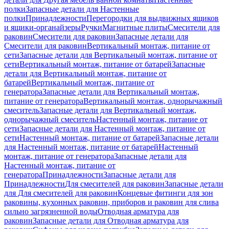
полки
Запасные детали для Настенные
полки
Принадлежности
Перегородки для выдвижных ящиков
и ящики-органайзеры
Ручки
Магнитные плиты
Смесители для
раковин
Смесители для раковин
Запасные детали для
Смесители для раковин
Вертикальный монтаж, питание от
сети
Запасные детали для Вертикальный монтаж, питание от
сети
Вертикальный монтаж, питание от батарей
Запасные
детали для Вертикальный монтаж, питание от
батарей
Вертикальный монтаж, питание от
генератора
Запасные детали для Вертикальный монтаж,
питание от генератора
Вертикальный монтаж, однорычажный
смеситель
Запасные детали для Вертикальный монтаж,
однорычажный смеситель
Настенный монтаж, питание от
сети
Запасные детали для Настенный монтаж, питание от
сети
Настенный монтаж, питание от батарей
Запасные детали
для Настенный монтаж, питание от батарей
Настенный
монтаж, питание от генератора
Запасные детали для
Настенный монтаж, питание от
генератора
Принадлежности
Запасные детали для
Принадлежности
Для смесителей для раковин
Запасные детали
для Для смесителей для раковин
Концевые фитинги для зон
раковины, кухонных раковин, приборов и раковин для слива
сильно загрязненной воды
Отводная арматура для
раковин
Запасные детали для Отводная арматура для