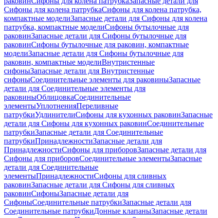
раковин
Сифоны для колена патрубка
Запасные детали для
Сифоны для колена патрубка
Сифоны для колена патрубка,
компактные модели
Запасные детали для Сифоны для колена
патрубка, компактные модели
Сифоны бутылочные для
раковин
Запасные детали для Сифоны бутылочные для
раковин
Сифоны бутылочные для раковин, компактные
модели
Запасные детали для Сифоны бутылочные для
раковин, компактные модели
Внутристенные
сифоны
Запасные детали для Внутристенные
сифоны
Соединительные элементы для раковины
Запасные
детали для Соединительные элементы для
раковины
Облицовка
Соединительные
элементы
Уплотнения
Переливные
патрубки
Удлинители
Сифоны для кухонных раковин
Запасные
детали для Сифоны для кухонных раковин
Соединительные
патрубки
Запасные детали для Соединительные
патрубки
Принадлежности
Запасные детали для
Принадлежности
Сифоны для приборов
Запасные детали для
Сифоны для приборов
Соединительные элементы
Запасные
детали для Соединительные
элементы
Принадлежности
Сифоны для сливных
раковин
Запасные детали для Сифоны для сливных
раковин
Сифоны
Запасные детали для
Сифоны
Соединительные патрубки
Запасные детали для
Соединительные патрубки
Донные клапаны
Запасные детали