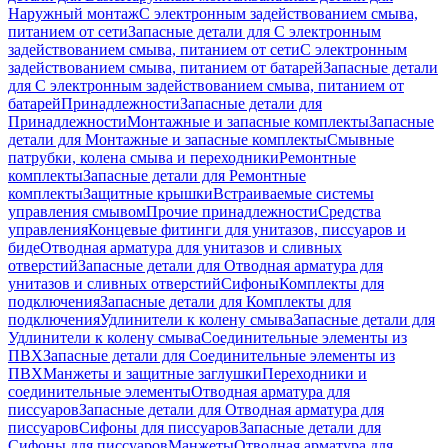
Наружный монтаж
С электронным задействованием смыва,
питанием от сети
Запасные детали для С электронным
задействованием смыва, питанием от сети
С электронным
задействованием смыва, питанием от батарей
Запасные детали
для С электронным задействованием смыва, питанием от
батарей
Принадлежности
Запасные детали для
Принадлежности
Монтажные и запасные комплекты
Запасные
детали для Монтажные и запасные комплекты
Смывные
патрубки, колена смыва и переходники
Ремонтные
комплекты
Запасные детали для Ремонтные
комплекты
Защитные крышки
Встраиваемые системы
управления смывом
Прочие принадлежности
Средства
управления
Концевые фитинги для унитазов, писсуаров и
биде
Отводная арматура для унитазов и сливных
отверстий
Запасные детали для Отводная арматура для
унитазов и сливных отверстий
Сифоны
Комплекты для
подключения
Запасные детали для Комплекты для
подключения
Удлинители к колену смыва
Запасные детали для
Удлинители к колену смыва
Соединительные элементы из
ПВХ
Запасные детали для Соединительные элементы из
ПВХ
Манжеты и защитные заглушки
Переходники и
соединительные элементы
Отводная арматура для
писсуаров
Запасные детали для Отводная арматура для
писсуаров
Cифоны для писсуаров
Запасные детали для
Cифоны для писсуаров
Манжеты
Отводная арматура для