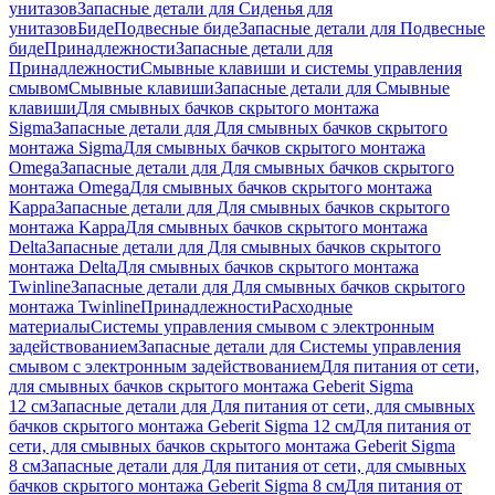
унитазов
Запасные детали для Сиденья для
унитазов
Биде
Подвесные биде
Запасные детали для Подвесные
биде
Принадлежности
Запасные детали для
Принадлежности
Смывные клавиши и системы управления
смывом
Смывные клавиши
Запасные детали для Смывные
клавиши
Для смывных бачков скрытого монтажа
Sigma
Запасные детали для Для смывных бачков скрытого
монтажа Sigma
Для смывных бачков скрытого монтажа
Omega
Запасные детали для Для смывных бачков скрытого
монтажа Omega
Для смывных бачков скрытого монтажа
Kappa
Запасные детали для Для смывных бачков скрытого
монтажа Kappa
Для смывных бачков скрытого монтажа
Delta
Запасные детали для Для смывных бачков скрытого
монтажа Delta
Для смывных бачков скрытого монтажа
Twinline
Запасные детали для Для смывных бачков скрытого
монтажа Twinline
Принадлежности
Расходные
материалы
Системы управления смывом с электронным
задействованием
Запасные детали для Системы управления
смывом с электронным задействованием
Для питания от сети,
для смывных бачков скрытого монтажа Geberit Sigma
12 см
Запасные детали для Для питания от сети, для смывных
бачков скрытого монтажа Geberit Sigma 12 см
Для питания от
сети, для смывных бачков скрытого монтажа Geberit Sigma
8 см
Запасные детали для Для питания от сети, для смывных
бачков скрытого монтажа Geberit Sigma 8 см
Для питания от