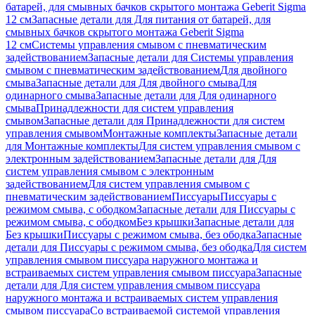
батарей, для смывных бачков скрытого монтажа Geberit Sigma
12 см
Запасные детали для Для питания от батарей, для
смывных бачков скрытого монтажа Geberit Sigma
12 см
Системы управления смывом с пневматическим
задействованием
Запасные детали для Системы управления
смывом с пневматическим задействованием
Для двойного
смыва
Запасные детали для Для двойного смыва
Для
одинарного смыва
Запасные детали для Для одинарного
смыва
Принадлежности для систем управления
смывом
Запасные детали для Принадлежности для систем
управления смывом
Монтажные комплекты
Запасные детали
для Монтажные комплекты
Для систем управления смывом с
электронным задействованием
Запасные детали для Для
систем управления смывом с электронным
задействованием
Для систем управления смывом с
пневматическим задействованием
Писсуары
Писсуары с
режимом смыва, с ободком
Запасные детали для Писсуары с
режимом смыва, с ободком
Без крышки
Запасные детали для
Без крышки
Писсуары с режимом смыва, без ободка
Запасные
детали для Писсуары с режимом смыва, без ободка
Для систем
управления смывом писсуара наружного монтажа и
встраиваемых систем управления смывом писсуара
Запасные
детали для Для систем управления смывом писсуара
наружного монтажа и встраиваемых систем управления
смывом писсуара
Со встраиваемой системой управления