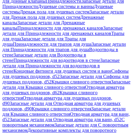
для Донные клапаны
Принадлежности
Запасные детали для
Принадлежности
Душевые системы и ванны
Душевые
системы
Дренаж пола для душевых систем
Запасные детали
для Дренаж пола для душевых систем
Дренажные
каналы
Запасные детали для Дренажные
каналы
Принадлежности для дренажных каналов
Запасные
детали для Принадлежности для дренажных каналов
Трапы
для душа
Запасные детали для Трапы для
душа
Принадлежности для трапов для душа
Запасные детали
для Принадлежности для трапов для душа
Водоотводы в
стене
Запасные детали для Водоотводы в
стене
Принадлежности для водоотводов в стене
Запасные
детали для Принадлежности для водоотводов в
стене
Концевые фитинги для душевых систем и ванн
Сифоны
для душевых поддонов, d52
Запасные детали для Сифоны для
душевых поддонов, d52
Крышки сливного отверстия
Запасные
детали для Крышки сливного отверстия
Отводная арматура
для душевых поддонов, d62
Крышки сливного
отверстия
Отводная арматура для душевых поддонов,
d90
Запасные детали для Отводная арматура для душевых
поддонов, d90
Крышки сливного отверстия
Запасные детали
для Крышки сливного отверстия
Отводная арматура для ванн,
d52
Запасные детали для Отводная арматура для ванн, d52
С
поворотным механизмом
Запасные детали для С поворотным
механизмом
Декоративные комплекты для поворотного