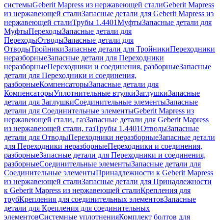
системы
Geberit Mapress из нержавеющей стали
Geberit Mapress
из нержавеющей стали
Запасные детали для Geberit Mapress из
нержавеющей стали
Трубы 1.4401
Муфты
Запасные детали для
Муфты
Переходы
Запасные детали для
Переходы
Отводы
Запасные детали для
Отводы
Тройники
Запасные детали для Тройники
Переходники
неразборные
Запасные детали для Переходники
неразборные
Переходники и соединения, разборные
Запасные
детали для Переходники и соединения,
разборные
Компенсаторы
Запасные детали для
Компенсаторы
Уплотнительные втулки
Заглушки
Запасные
детали для Заглушки
Соединительные элементы
Запасные
детали для Соединительные элементы
Geberit Mapress из
нержавеющей стали, газ
Запасные детали для Geberit Mapress
из нержавеющей стали, газ
Трубы 1.4401
Отводы
Запасные
детали для Отводы
Переходники неразборные
Запасные детали
для Переходники неразборные
Переходники и соединения,
разборные
Запасные детали для Переходники и соединения,
разборные
Соединительные элементы
Запасные детали для
Соединительные элементы
Принадлежности к Geberit Mapress
из нержавеющей стали
Запасные детали для Принадлежности
к Geberit Mapress из нержавеющей стали
Крепления для
труб
Крепления для соединительных элементов
Запасные
детали для Крепления для соединительных
элементов
Системные уплотнения
Комплект болтов для