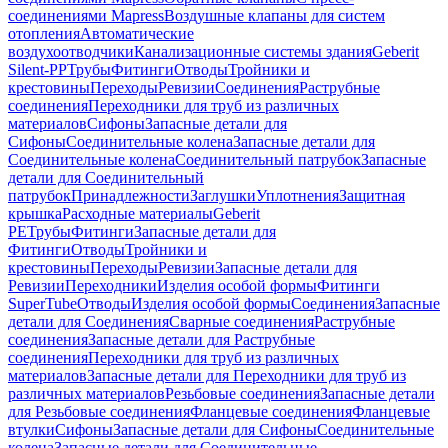
соединениями Mapress
Воздушные клапаны для систем
отопления
Автоматические
воздухоотводчики
Канализационные системы здания
Geberit
Silent-PP
Трубы
Фитинги
Отводы
Тройники и
крестовины
Переходы
Ревизии
Соединения
Раструбные
соединения
Переходники для труб из различных
материалов
Сифоны
Запасные детали для
Сифоны
Соединительные колена
Запасные детали для
Соединительные колена
Соединительный патрубок
Запасные
детали для Соединительный
патрубок
Принадлежности
Заглушки
Уплотнения
Защитная
крышка
Расходные материалы
Geberit
PE
Трубы
Фитинги
Запасные детали для
Фитинги
Отводы
Тройники и
крестовины
Переходы
Ревизии
Запасные детали для
Ревизии
Переходники
Изделия особой формы
Фитинги
SuperTube
Отводы
Изделия особой формы
Соединения
Запасные
детали для Соединения
Сварные соединения
Раструбные
соединения
Запасные детали для Раструбные
соединения
Переходники для труб из различных
материалов
Запасные детали для Переходники для труб из
различных материалов
Резьбовые соединения
Запасные детали
для Резьбовые соединения
Фланцевые соединения
Фланцевые
втулки
Сифоны
Запасные детали для Сифоны
Соединительные
колена
Запасные детали для Соединительные