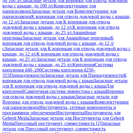
до 100 л/с
Запасные детали для Воронки для отвода дождевой
воды с крыши, до 100 л/с
Комплектующие для
пароизоляции
Запасные детали для Комплектующие для
пароизоляции
К воронкам для отвода дождевой воды с крыши,
до 12 л/с
Запасные детали для К воронкам для отвода
дождевой воды с крыши, до 12 л/с
К воронкам для отвода
дождевой воды с крыши, до 25 л/с
Аварийные
переливы
Запасные детали для Аварийные переливы
К
воронкам для отвода дождевой воды с крыши, до 12 л/
с
Запасные детали для К воронкам для отвода дождевой воды с
крыши, до 12 л/с
К воронкам для отвода дождевой воды с
крыши, до 25 л/с
Запасные детали для К воронкам для отвода
дождевой воды с крыши, до 25 л/с
Крепления
Системы
крепления d40–200
Системы крепления d250–
315
Принадлежности
Запасные детали для Принадлежности
К
воронкам для отвода дождевой воды с крыш
Запасные детали
для К воронкам для отвода дождевой воды с крыш
Для
креплений
Самотечная система ливнестока с крыш
Воронки
для отвода дождевой воды с крыши
Запасные детали для
Воронки для отвода дождевой воды с крыши
Комплектующие
для пароизоляции
Инструменты, сетевые компоненты и
программное обеспечение
Инструменты
Инструменты для
Geberit Mepla
Запасные детали для Инструменты для Geberit
Mepla
Прессовый инструмент, совместимость [2]
Запасные
детали для Прессовый инструмент, совместимость