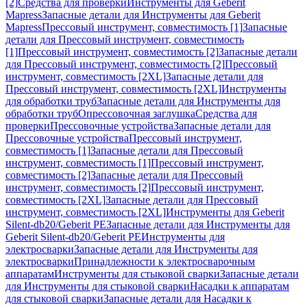
[2]
Средства для проверки
Инструменты для Geberit
Mapress
Запасные детали для Инструменты для Geberit
Mapress
Прессовый инструмент, совместимость [1]
Запасные
детали для Прессовый инструмент, совместимость
[1]
Прессовый инструмент, совместимость [2]
Запасные детали
для Прессовый инструмент, совместимость [2]
Прессовый
инструмент, совместимость [2XL]
Запасные детали для
Прессовый инструмент, совместимость [2XL]
Инструменты
для обработки труб
Запасные детали для Инструменты для
обработки труб
Опрессовочная заглушка
Средства для
проверки
Прессовочные устройства
Запасные детали для
Прессовочные устройства
Прессовый инструмент,
совместимость [1]
Запасные детали для Прессовый
инструмент, совместимость [1]
Прессовый инструмент,
совместимость [2]
Запасные детали для Прессовый
инструмент, совместимость [2]
Прессовый инструмент,
совместимость [2XL]
Запасные детали для Прессовый
инструмент, совместимость [2XL]
Инструменты для Geberit
Silent-db20/Geberit PE
Запасные детали для Инструменты для
Geberit Silent-db20/Geberit PE
Инструменты для
электросварки
Запасные детали для Инструменты для
электросварки
Принадлежности к электросварочным
аппаратам
Инструменты для стыковой сварки
Запасные детали
для Инструменты для стыковой сварки
Насадки к аппаратам
для стыковой сварки
Запасные детали для Насадки к