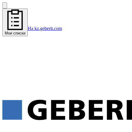
На kz.geberit.com
Мои списки