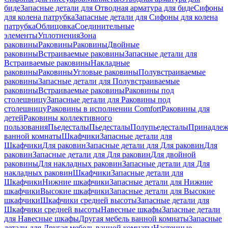
биде
Запасные детали для Отводная арматура для биде
Сифоны
для колена патрубка
Запасные детали для Сифоны для колена
патрубка
Облицовка
Соединительные
элементы
Уплотнения
Зона
раковины
Раковины
Раковины
Двойные
раковины
Встраиваемые раковины
Запасные детали для
Встраиваемые раковины
Накладные
раковины
Раковины
Угловые раковины
Полувстраиваемые
раковины
Запасные детали для Полувстраиваемые
раковины
Встраиваемые раковины
Раковины под
столешницу
Запасные детали для Раковины под
столешницу
Раковины в исполнении Comfort
Pаковины для
детей
Раковины коллективного
пользования
Пьедесталы
Пьедесталы
Полупьедесталы
Принадлеж
ванной комнаты
Шкафчики
Запасные детали для
Шкафчики
Для раковин
Запасные детали для Для раковин
Для
раковин
Запасные детали для Для раковин
Для двойной
раковины
Для накладных pаковин
Запасные детали для Для
накладных pаковин
Шкафчики
Запасные детали для
Шкафчики
Нижние шкафчики
Запасные детали для Нижние
шкафчики
Высокие шкафчики
Запасные детали для Высокие
шкафчики
Шкафчики средней высоты
Запасные детали для
Шкафчики средней высоты
Навесные шкафы
Запасные детали
для Навесные шкафы
Другая мебель ванной комнаты
Запасные
детали для Другая мебель ванной комнаты
Настенные