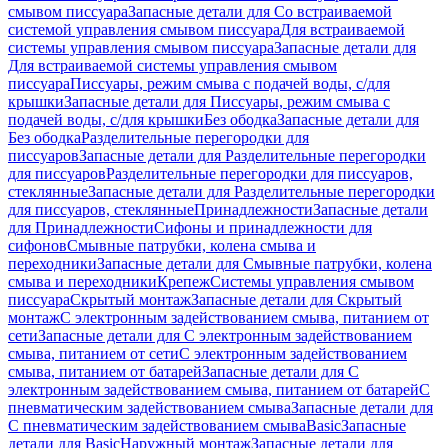
смывом писсуара
Запасные детали для Со встраиваемой
системой управления смывом писсуара
Для встраиваемой
системы управления смывом писсуара
Запасные детали для
Для встраиваемой системы управления смывом
писсуара
Писсуары, режим смыва с подачей воды, с/для
крышки
Запасные детали для Писсуары, режим смыва с
подачей воды, с/для крышки
Без ободка
Запасные детали для
Без ободка
Разделительные перегородки для
писсуаров
Запасные детали для Разделительные перегородки
для писсуаров
Разделительные перегородки для писсуаров,
стеклянные
Запасные детали для Разделительные перегородки
для писсуаров, стеклянные
Принадлежности
Запасные детали
для Принадлежности
Сифоны и принадлежности для
сифонов
Смывные патрубки, колена смыва и
переходники
Запасные детали для Смывные патрубки, колена
смыва и переходники
Крепеж
Системы управления смывом
писсуара
Скрытый монтаж
Запасные детали для Скрытый
монтаж
С электронным задействованием смыва, питанием от
сети
Запасные детали для С электронным задействованием
смыва, питанием от сети
С электронным задействованием
смыва, питанием от батарей
Запасные детали для С
электронным задействованием смыва, питанием от батарей
С
пневматическим задействованием смыва
Запасные детали для
С пневматическим задействованием смыва
Basic
Запасные
детали для Basic
Наружный монтаж
Запасные детали для