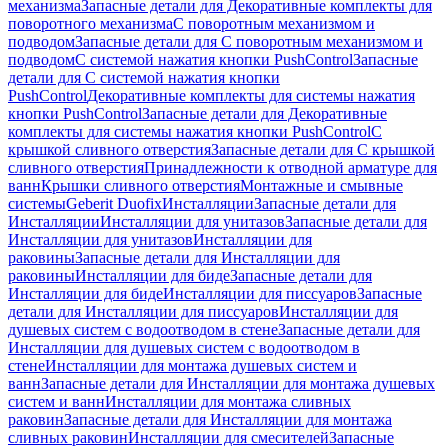
механизма
Запасные детали для Декоративные комплекты для
поворотного механизма
С поворотным механизмом и
подводом
Запасные детали для С поворотным механизмом и
подводом
С системой нажатия кнопки PushControl
Запасные
детали для С системой нажатия кнопки
PushControl
Декоративные комплекты для системы нажатия
кнопки PushControl
Запасные детали для Декоративные
комплекты для системы нажатия кнопки PushControl
С
крышкой сливного отверстия
Запасные детали для С крышкой
сливного отверстия
Принадлежности к отводной арматуре для
ванн
Крышки сливного отверстия
Монтажные и смывные
системы
Geberit Duofix
Инсталляции
Запасные детали для
Инсталляции
Инсталляции для унитазов
Запасные детали для
Инсталляции для унитазов
Инсталляции для
раковины
Запасные детали для Инсталляции для
раковины
Инсталляции для биде
Запасные детали для
Инсталляции для биде
Инсталляции для писсуаров
Запасные
детали для Инсталляции для писсуаров
Инсталляции для
душевых систем с водоотводом в стене
Запасные детали для
Инсталляции для душевых систем с водоотводом в
стене
Инсталляции для монтажа душевых систем и
ванн
Запасные детали для Инсталляции для монтажа душевых
систем и ванн
Инсталляции для монтажа сливных
раковин
Запасные детали для Инсталляции для монтажа
сливных раковин
Инсталляции для смесителей
Запасные