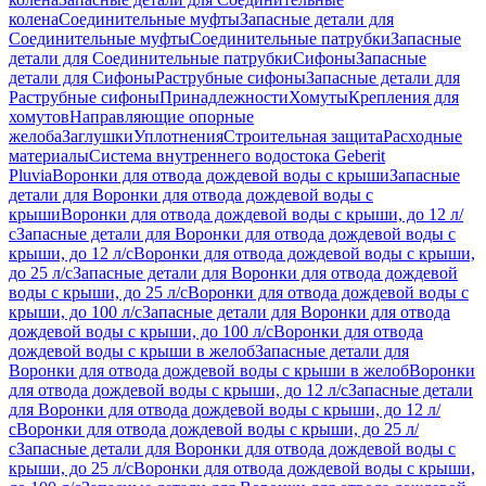
колена
Соединительные муфты
Запасные детали для
Соединительные муфты
Соединительные патрубки
Запасные
детали для Соединительные патрубки
Сифоны
Запасные
детали для Сифоны
Раструбные сифоны
Запасные детали для
Раструбные сифоны
Принадлежности
Хомуты
Крепления для
хомутов
Направляющие опорные
желоба
Заглушки
Уплотнения
Строительная защита
Расходные
материалы
Система внутреннего водостока Geberit
Pluvia
Воронки для отвода дождевой воды с крыши
Запасные
детали для Воронки для отвода дождевой воды с
крыши
Воронки для отвода дождевой воды с крыши, до 12 л/
с
Запасные детали для Воронки для отвода дождевой воды с
крыши, до 12 л/с
Воронки для отвода дождевой воды с крыши,
до 25 л/с
Запасные детали для Воронки для отвода дождевой
воды с крыши, до 25 л/с
Воронки для отвода дождевой воды с
крыши, до 100 л/с
Запасные детали для Воронки для отвода
дождевой воды с крыши, до 100 л/с
Воронки для отвода
дождевой воды с крыши в желоб
Запасные детали для
Воронки для отвода дождевой воды с крыши в желоб
Воронки
для отвода дождевой воды с крыши, до 12 л/с
Запасные детали
для Воронки для отвода дождевой воды с крыши, до 12 л/
с
Воронки для отвода дождевой воды с крыши, до 25 л/
с
Запасные детали для Воронки для отвода дождевой воды с
крыши, до 25 л/с
Воронки для отвода дождевой воды с крыши,