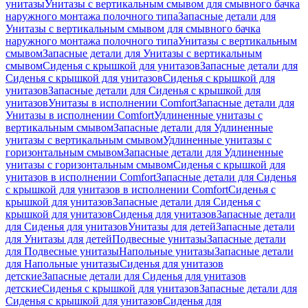
унитазы
Унитазы с вертикальным смывом для смывного бачка
наружного монтажа полочного типа
Запасные детали для
Унитазы с вертикальным смывом для смывного бачка
наружного монтажа полочного типа
Унитазы с вертикальным
смывом
Запасные детали для Унитазы с вертикальным
смывом
Сиденья с крышкой для унитазов
Запасные детали для
Сиденья с крышкой для унитазов
Сиденья с крышкой для
унитазов
Запасные детали для Сиденья с крышкой для
унитазов
Унитазы в исполнении Comfort
Запасные детали для
Унитазы в исполнении Comfort
Удлиненные унитазы с
вертикальным смывом
Запасные детали для Удлиненные
унитазы с вертикальным смывом
Удлиненные унитазы с
горизонтальным смывом
Запасные детали для Удлиненные
унитазы с горизонтальным смывом
Сиденья с крышкой для
унитазов в исполнении Comfort
Запасные детали для Сиденья
с крышкой для унитазов в исполнении Comfort
Сиденья с
крышкой для унитазов
Запасные детали для Сиденья с
крышкой для унитазов
Сиденья для унитазов
Запасные детали
для Сиденья для унитазов
Унитазы для детей
Запасные детали
для Унитазы для детей
Подвесные унитазы
Запасные детали
для Подвесные унитазы
Напольные унитазы
Запасные детали
для Напольные унитазы
Сиденья для унитазов
детские
Запасные детали для Сиденья для унитазов
детские
Сиденья с крышкой для унитазов
Запасные детали для
Сиденья с крышкой для унитазов
Сиденья для