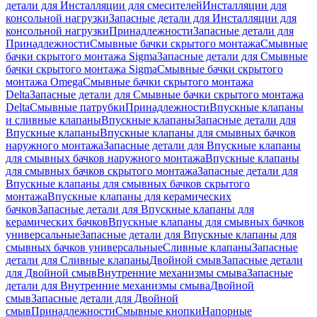
детали для Инсталляции для смесителей
Инсталляции для
консольной нагрузки
Запасные детали для Инсталляции для
консольной нагрузки
Принадлежности
Запасные детали для
Принадлежности
Смывные бачки скрытого монтажа
Смывные
бачки скрытого монтажа Sigma
Запасные детали для Смывные
бачки скрытого монтажа Sigma
Смывные бачки скрытого
монтажа Omega
Смывные бачки скрытого монтажа
Delta
Запасные детали для Смывные бачки скрытого монтажа
Delta
Смывные патрубки
Принадлежности
Впускные клапаны
и сливные клапаны
Впускные клапаны
Запасные детали для
Впускные клапаны
Впускные клапаны для смывных бачков
наружного монтажа
Запасные детали для Впускные клапаны
для смывных бачков наружного монтажа
Впускные клапаны
для смывных бачков скрытого монтажа
Запасные детали для
Впускные клапаны для смывных бачков скрытого
монтажа
Впускные клапаны для керамических
бачков
Запасные детали для Впускные клапаны для
керамических бачков
Впускные клапаны для смывных бачков
универсальные
Запасные детали для Впускные клапаны для
смывных бачков универсальные
Сливные клапаны
Запасные
детали для Сливные клапаны
Двойной смыв
Запасные детали
для Двойной смыв
Внутренние механизмы смыва
Запасные
детали для Внутренние механизмы смыва
Двойной
смыв
Запасные детали для Двойной
смыв
Принадлежности
Смывные кнопки
Напорные