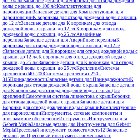
до 100 л/с
Запасные детали для Воронки для отвода дождевой
воды с крыши, до 100 л/с
Комплектующие для
пароизоляции
Запасные детали для Комплектующие для
пароизоляции
К воронкам для отвода дождевой воды с крыши,
до 12 л/с
Запасные детали для К воронкам для отвода
дождевой воды с крыши, до 12 л/с
К воронкам для отвода
дождевой воды с крыши, до 25 л/с
Аварийные
переливы
Запасные детали для Аварийные переливы
К
воронкам для отвода дождевой воды с крыши, до 12 л/
с
Запасные детали для К воронкам для отвода дождевой воды с
крыши, до 12 л/с
К воронкам для отвода дождевой воды с
крыши, до 25 л/с
Запасные детали для К воронкам для отвода
дождевой воды с крыши, до 25 л/с
Крепления
Системы
крепления d40–200
Системы крепления d250–
315
Принадлежности
Запасные детали для Принадлежности
К
воронкам для отвода дождевой воды с крыш
Запасные детали
для К воронкам для отвода дождевой воды с крыш
Для
креплений
Самотечная система ливнестока с крыш
Воронки
для отвода дождевой воды с крыши
Запасные детали для
Воронки для отвода дождевой воды с крыши
Комплектующие
для пароизоляции
Инструменты, сетевые компоненты и
программное обеспечение
Инструменты
Инструменты для
Geberit Mepla
Запасные детали для Инструменты для Geberit
Mepla
Прессовый инструмент, совместимость [2]
Запасные
детали для Прессовый инструмент, совместимость