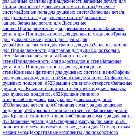
для Донные клапаны
Принадлежности
Запасные детали для
Принадлежности
Душевые системы и ванны
Душевые
системы
Дренаж пола для душевых систем
Запасные детали
для Дренаж пола для душевых систем
Дренажные
каналы
Запасные детали для Дренажные
каналы
Принадлежности для дренажных каналов
Запасные
детали для Принадлежности для дренажных каналов
Трапы
для душа
Запасные детали для Трапы для
душа
Принадлежности для трапов для душа
Запасные детали
для Принадлежности для трапов для душа
Водоотводы в
стене
Запасные детали для Водоотводы в
стене
Принадлежности для водоотводов в стене
Запасные
детали для Принадлежности для водоотводов в
стене
Концевые фитинги для душевых систем и ванн
Сифоны
для душевых поддонов, d52
Запасные детали для Сифоны для
душевых поддонов, d52
Крышки сливного отверстия
Запасные
детали для Крышки сливного отверстия
Отводная арматура
для душевых поддонов, d62
Крышки сливного
отверстия
Отводная арматура для душевых поддонов,
d90
Запасные детали для Отводная арматура для душевых
поддонов, d90
Крышки сливного отверстия
Запасные детали
для Крышки сливного отверстия
Отводная арматура для ванн,
d52
Запасные детали для Отводная арматура для ванн, d52
С
поворотным механизмом
Запасные детали для С поворотным
механизмом
Декоративные комплекты для поворотного