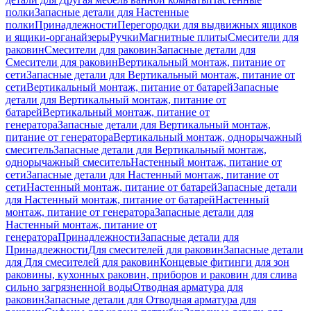
полки
Запасные детали для Настенные
полки
Принадлежности
Перегородки для выдвижных ящиков
и ящики-органайзеры
Ручки
Магнитные плиты
Смесители для
раковин
Смесители для раковин
Запасные детали для
Смесители для раковин
Вертикальный монтаж, питание от
сети
Запасные детали для Вертикальный монтаж, питание от
сети
Вертикальный монтаж, питание от батарей
Запасные
детали для Вертикальный монтаж, питание от
батарей
Вертикальный монтаж, питание от
генератора
Запасные детали для Вертикальный монтаж,
питание от генератора
Вертикальный монтаж, однорычажный
смеситель
Запасные детали для Вертикальный монтаж,
однорычажный смеситель
Настенный монтаж, питание от
сети
Запасные детали для Настенный монтаж, питание от
сети
Настенный монтаж, питание от батарей
Запасные детали
для Настенный монтаж, питание от батарей
Настенный
монтаж, питание от генератора
Запасные детали для
Настенный монтаж, питание от
генератора
Принадлежности
Запасные детали для
Принадлежности
Для смесителей для раковин
Запасные детали
для Для смесителей для раковин
Концевые фитинги для зон
раковины, кухонных раковин, приборов и раковин для слива
сильно загрязненной воды
Отводная арматура для
раковин
Запасные детали для Отводная арматура для