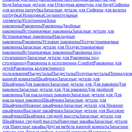
биде
Запасные детали для Отводная арматура для биде
Сифоны
для колена патрубка
Запасные детали для Сифоны для колена
патрубка
Облицовка
Соединительные
элементы
Уплотнения
Зона
раковины
Раковины
Раковины
Двойные
раковины
Встраиваемые раковины
Запасные детали для
Встраиваемые раковины
Накладные
раковины
Раковины
Угловые раковины
Полувстраиваемые
раковины
Запасные детали для Полувстраиваемые
раковины
Встраиваемые раковины
Раковины под
столешницу
Запасные детали для Раковины под
столешницу
Раковины в исполнении Comfort
Pаковины для
детей
Раковины коллективного
пользования
Пьедесталы
Пьедесталы
Полупьедесталы
Принадлеж
ванной комнаты
Шкафчики
Запасные детали для
Шкафчики
Для раковин
Запасные детали для Для раковин
Для
раковин
Запасные детали для Для раковин
Для двойной
раковины
Для накладных pаковин
Запасные детали для Для
накладных pаковин
Шкафчики
Запасные детали для
Шкафчики
Нижние шкафчики
Запасные детали для Нижние
шкафчики
Высокие шкафчики
Запасные детали для Высокие
шкафчики
Шкафчики средней высоты
Запасные детали для
Шкафчики средней высоты
Навесные шкафы
Запасные детали
для Навесные шкафы
Другая мебель ванной комнаты
Запасные
детали для Другая мебель ванной комнаты
Настенные