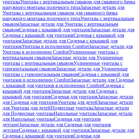
унитазы
Унитазы с вертикальным смывом для смывного бачка
наружного монтажа полочного типа
Запасные детали для
Унитазы с вертикальным смывом для смывного бачка
наружного монтажа полочного типа
Унитазы с вертикальным
смывом
Запасные детали для Унитазы с вертикальным
смывом
Сиденья с крышкой для унитазов
Запасные детали для
Сиденья с крышкой для унитазов
Сиденья с крышкой для
унитазов
Запасные детали для Сиденья с крышкой для
унитазов
Унитазы в исполнении Comfort
Запасные детали для
Унитазы в исполнении Comfort
Удлиненные унитазы с
вертикальным смывом
Запасные детали для Удлиненные
унитазы с вертикальным смывом
Удлиненные унитазы с
горизонтальным смывом
Запасные детали для Удлиненные
унитазы с горизонтальным смывом
Сиденья с крышкой для
унитазов в исполнении Comfort
Запасные детали для Сиденья
с крышкой для унитазов в исполнении Comfort
Сиденья с
крышкой для унитазов
Запасные детали для Сиденья с
крышкой для унитазов
Сиденья для унитазов
Запасные детали
для Сиденья для унитазов
Унитазы для детей
Запасные детали
для Унитазы для детей
Подвесные унитазы
Запасные детали
для Подвесные унитазы
Напольные унитазы
Запасные детали
для Напольные унитазы
Сиденья для унитазов
детские
Запасные детали для Сиденья для унитазов
детские
Сиденья с крышкой для унитазов
Запасные детали для
Сиденья с крышкой для унитазов
Сиденья для