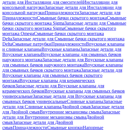
детали для Инсталляции для смесителей
Инсталляции для
консольной нагрузки
Запасные детали для Инсталляции для
консольной нагрузки
Принадлежности
Запасные детали для
Принадлежности
Смывные бачки скрытого монтажа
Смывные
бачки скрытого монтажа Sigma
Запасные детали для Смывные
бачки скрытого монтажа Sigma
Смывные бачки скрытого
монтажа Omega
Смывные бачки скрытого монтажа
Delta
Запасные детали для Смывные бачки скрытого монтажа
Delta
Смывные патрубки
Принадлежности
Впускные клапаны
и сливные клапаны
Впускные клапаны
Запасные детали для
Впускные клапаны
Впускные клапаны для смывных бачков
наружного монтажа
Запасные детали для Впускные клапаны
для смывных бачков наружного монтажа
Впускные клапаны
для смывных бачков скрытого монтажа
Запасные детали для
Впускные клапаны для смывных бачков скрытого
монтажа
Впускные клапаны для керамических
бачков
Запасные детали для Впускные клапаны для
керамических бачков
Впускные клапаны для смывных бачков
универсальные
Запасные детали для Впускные клапаны для
смывных бачков универсальные
Сливные клапаны
Запасные
детали для Сливные клапаны
Двойной смыв
Запасные детали
для Двойной смыв
Внутренние механизмы смыва
Запасные
детали для Внутренние механизмы смыва
Двойной
смыв
Запасные детали для Двойной
смыв
Принадлежности
Смывные кнопки
Напорные