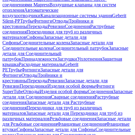
соединениями Mapress
Воздушные клапаны для систем
отопления
Автоматические
воздухоотводчики
Канализационные системы здания
Geberit
Silent-PP
Трубы
Фитинги
Отводы
Тройники и
крестовины
Переходы
Ревизии
Соединения
Раструбные
соединения
Переходники для труб из различных
материалов
Сифоны
Запасные детали для
Сифоны
Соединительные колена
Запасные детали для
Соединительные колена
Соединительный патрубок
Запасные
детали для Соединительный
патрубок
Принадлежности
Заглушки
Уплотнения
Защитная
крышка
Расходные материалы
Geberit
PE
Трубы
Фитинги
Запасные детали для
Фитинги
Отводы
Тройники и
крестовины
Переходы
Ревизии
Запасные детали для
Ревизии
Переходники
Изделия особой формы
Фитинги
SuperTube
Отводы
Изделия особой формы
Соединения
Запасные
детали для Соединения
Сварные соединения
Раструбные
соединения
Запасные детали для Раструбные
соединения
Переходники для труб из различных
материалов
Запасные детали для Переходники для труб из
различных материалов
Резьбовые соединения
Запасные детали
для Резьбовые соединения
Фланцевые соединения
Фланцевые
втулки
Сифоны
Запасные детали для Сифоны
Соединительные
колена
Запасные детали для Соединительные