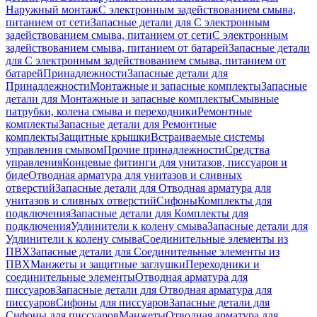
Наружный монтаж
С электронным задействованием смыва,
питанием от сети
Запасные детали для С электронным
задействованием смыва, питанием от сети
С электронным
задействованием смыва, питанием от батарей
Запасные детали
для С электронным задействованием смыва, питанием от
батарей
Принадлежности
Запасные детали для
Принадлежности
Монтажные и запасные комплекты
Запасные
детали для Монтажные и запасные комплекты
Смывные
патрубки, колена смыва и переходники
Ремонтные
комплекты
Запасные детали для Ремонтные
комплекты
Защитные крышки
Встраиваемые системы
управления смывом
Прочие принадлежности
Средства
управления
Концевые фитинги для унитазов, писсуаров и
биде
Отводная арматура для унитазов и сливных
отверстий
Запасные детали для Отводная арматура для
унитазов и сливных отверстий
Сифоны
Комплекты для
подключения
Запасные детали для Комплекты для
подключения
Удлинители к колену смыва
Запасные детали для
Удлинители к колену смыва
Соединительные элементы из
ПВХ
Запасные детали для Соединительные элементы из
ПВХ
Манжеты и защитные заглушки
Переходники и
соединительные элементы
Отводная арматура для
писсуаров
Запасные детали для Отводная арматура для
писсуаров
Cифоны для писсуаров
Запасные детали для
Cифоны для писсуаров
Манжеты
Отводная арматура для