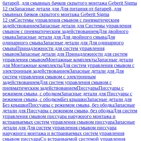
батарей, для смывных бачков скрытого монтажа Geberit Sigma
12 см
Запасные детали для Для питания от батарей, для
смывных бачков скрытого монтажа Geberit Sigma
12 см
Системы управления смывом с пневматическим
задействованием
Запасные детали для Системы управления
смывом с пневматическим задействованием
Для двойного
смыва
Запасные детали для Для двойного смыва
Для
одинарного смыва
Запасные детали для Для одинарного
смыва
Принадлежности для систем управления
смывом
Запасные детали для Принадлежности для систем
управления смывом
Монтажные комплекты
Запасные детали
для Монтажные комплекты
Для систем управления смывом с
электронным задействованием
Запасные детали для Для
систем управления смывом с электронным
задействованием
Для систем управления смывом с
пневматическим задействованием
Писсуары
Писсуары с
режимом смыва, с ободком
Запасные детали для Писсуары с
режимом смыва, с ободком
Без крышки
Запасные детали для
Без крышки
Писсуары с режимом смыва, без ободка
Запасные
детали для Писсуары с режимом смыва, без ободка
Для систем
управления смывом писсуара наружного монтажа и
встраиваемых систем управления смывом писсуара
Запасные
детали для Для систем управления смывом писсуара
наружного монтажа и встраиваемых систем управления
смывом писсуара
Со встраиваемой системой управления