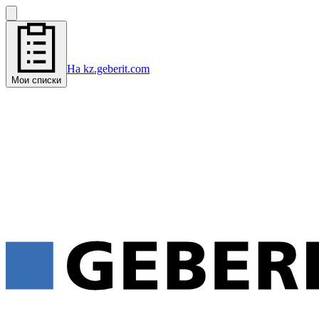
На kz.geberit.com
Мои списки