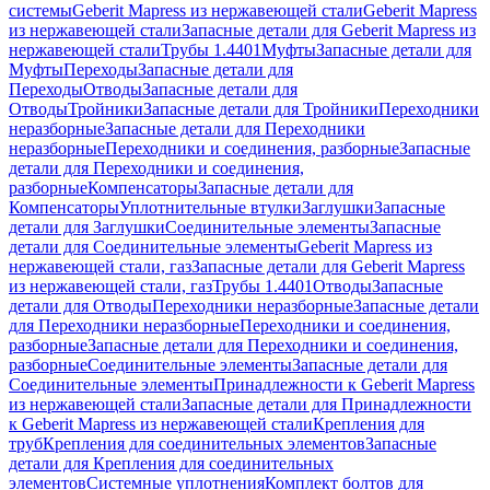
системы
Geberit Mapress из нержавеющей стали
Geberit Mapress
из нержавеющей стали
Запасные детали для Geberit Mapress из
нержавеющей стали
Трубы 1.4401
Муфты
Запасные детали для
Муфты
Переходы
Запасные детали для
Переходы
Отводы
Запасные детали для
Отводы
Тройники
Запасные детали для Тройники
Переходники
неразборные
Запасные детали для Переходники
неразборные
Переходники и соединения, разборные
Запасные
детали для Переходники и соединения,
разборные
Компенсаторы
Запасные детали для
Компенсаторы
Уплотнительные втулки
Заглушки
Запасные
детали для Заглушки
Соединительные элементы
Запасные
детали для Соединительные элементы
Geberit Mapress из
нержавеющей стали, газ
Запасные детали для Geberit Mapress
из нержавеющей стали, газ
Трубы 1.4401
Отводы
Запасные
детали для Отводы
Переходники неразборные
Запасные детали
для Переходники неразборные
Переходники и соединения,
разборные
Запасные детали для Переходники и соединения,
разборные
Соединительные элементы
Запасные детали для
Соединительные элементы
Принадлежности к Geberit Mapress
из нержавеющей стали
Запасные детали для Принадлежности
к Geberit Mapress из нержавеющей стали
Крепления для
труб
Крепления для соединительных элементов
Запасные
детали для Крепления для соединительных
элементов
Системные уплотнения
Комплект болтов для