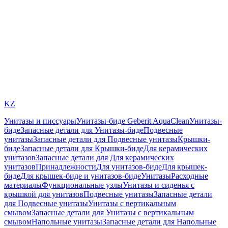
KZ
Унитазы и писсуары
Унитазы-биде Geberit AquaClean
Унитазы-
биде
Запасные детали для Унитазы-биде
Подвесные
унитазы
Запасные детали для Подвесные унитазы
Крышки-
биде
Запасные детали для Крышки-биде
Для керамических
унитазов
Запасные детали для Для керамических
унитазов
Принадлежности
Для унитазов-биде
Для крышек-
биде
Для крышек-биде и унитазов-биде
Унитазы
Расходные
материалы
Функциональные узлы
Унитазы и сиденья с
крышкой для унитазов
Подвесные унитазы
Запасные детали
для Подвесные унитазы
Унитазы с вертикальным
смывом
Запасные детали для Унитазы с вертикальным
смывом
Напольные унитазы
Запасные детали для Напольные