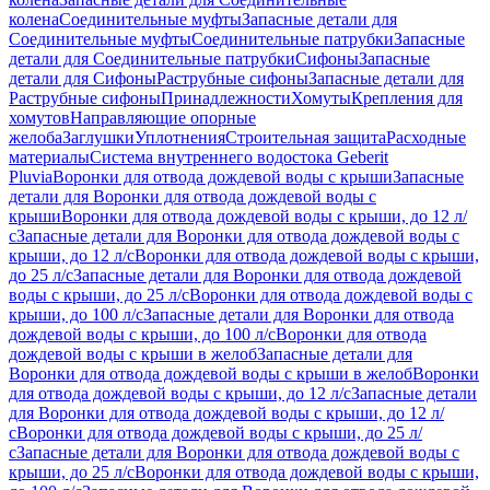
колена
Соединительные муфты
Запасные детали для
Соединительные муфты
Соединительные патрубки
Запасные
детали для Соединительные патрубки
Сифоны
Запасные
детали для Сифоны
Раструбные сифоны
Запасные детали для
Раструбные сифоны
Принадлежности
Хомуты
Крепления для
хомутов
Направляющие опорные
желоба
Заглушки
Уплотнения
Строительная защита
Расходные
материалы
Система внутреннего водостока Geberit
Pluvia
Воронки для отвода дождевой воды с крыши
Запасные
детали для Воронки для отвода дождевой воды с
крыши
Воронки для отвода дождевой воды с крыши, до 12 л/
с
Запасные детали для Воронки для отвода дождевой воды с
крыши, до 12 л/с
Воронки для отвода дождевой воды с крыши,
до 25 л/с
Запасные детали для Воронки для отвода дождевой
воды с крыши, до 25 л/с
Воронки для отвода дождевой воды с
крыши, до 100 л/с
Запасные детали для Воронки для отвода
дождевой воды с крыши, до 100 л/с
Воронки для отвода
дождевой воды с крыши в желоб
Запасные детали для
Воронки для отвода дождевой воды с крыши в желоб
Воронки
для отвода дождевой воды с крыши, до 12 л/с
Запасные детали
для Воронки для отвода дождевой воды с крыши, до 12 л/
с
Воронки для отвода дождевой воды с крыши, до 25 л/
с
Запасные детали для Воронки для отвода дождевой воды с
крыши, до 25 л/с
Воронки для отвода дождевой воды с крыши,