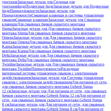
унитазов
Запасные детали для Сиденья для
унитазов
Биде
Подвесные биде
Запасные детали для Подвесные
биде
Принадлежности
Запасные детали для
Принадлежности
Смывные клавиши и системы управления
смывом
Смывные клавиши
Запасные детали для Смывные
клавиши
Для смывных бачков скрытого монтажа
Sigma
Запасные детали для Для смывных бачков скрытого
монтажа Sigma
Для смывных бачков скрытого монтажа
Omega
Запасные детали для Для смывных бачков скрытого
монтажа Omega
Для смывных бачков скрытого монтажа
Kappa
Запасные детали для Для смывных бачков скрытого
монтажа Kappa
Для смывных бачков скрытого монтажа
Delta
Запасные детали для Для смывных бачков скрытого
монтажа Delta
Для смывных бачков скрытого монтажа
Twinline
Запасные детали для Для смывных бачков скрытого
монтажа Twinline
Принадлежности
Расходные
материалы
Системы управления смывом с электронным
задействованием
Запасные детали для Системы управления
смывом с электронным задействованием
Для питания от сети,
для смывных бачков скрытого монтажа Geberit Sigma
12 см
Запасные детали для Для питания от сети, для смывных
бачков скрытого монтажа Geberit Sigma 12 см
Для питания от
сети, для смывных бачков скрытого монтажа Geberit Sigma
8 см
Запасные детали для Для питания от сети, для смывных
бачков скрытого монтажа Geberit Sigma 8 см
Для питания от