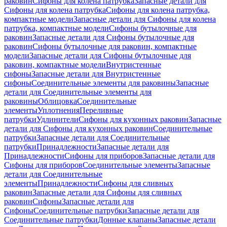
раковин
Сифоны для колена патрубка
Запасные детали для
Сифоны для колена патрубка
Сифоны для колена патрубка,
компактные модели
Запасные детали для Сифоны для колена
патрубка, компактные модели
Сифоны бутылочные для
раковин
Запасные детали для Сифоны бутылочные для
раковин
Сифоны бутылочные для раковин, компактные
модели
Запасные детали для Сифоны бутылочные для
раковин, компактные модели
Внутристенные
сифоны
Запасные детали для Внутристенные
сифоны
Соединительные элементы для раковины
Запасные
детали для Соединительные элементы для
раковины
Облицовка
Соединительные
элементы
Уплотнения
Переливные
патрубки
Удлинители
Сифоны для кухонных раковин
Запасные
детали для Сифоны для кухонных раковин
Соединительные
патрубки
Запасные детали для Соединительные
патрубки
Принадлежности
Запасные детали для
Принадлежности
Сифоны для приборов
Запасные детали для
Сифоны для приборов
Соединительные элементы
Запасные
детали для Соединительные
элементы
Принадлежности
Сифоны для сливных
раковин
Запасные детали для Сифоны для сливных
раковин
Сифоны
Запасные детали для
Сифоны
Соединительные патрубки
Запасные детали для
Соединительные патрубки
Донные клапаны
Запасные детали