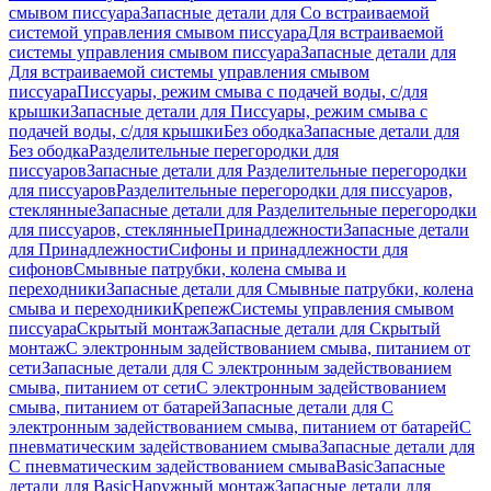
смывом писсуара
Запасные детали для Со встраиваемой
системой управления смывом писсуара
Для встраиваемой
системы управления смывом писсуара
Запасные детали для
Для встраиваемой системы управления смывом
писсуара
Писсуары, режим смыва с подачей воды, с/для
крышки
Запасные детали для Писсуары, режим смыва с
подачей воды, с/для крышки
Без ободка
Запасные детали для
Без ободка
Разделительные перегородки для
писсуаров
Запасные детали для Разделительные перегородки
для писсуаров
Разделительные перегородки для писсуаров,
стеклянные
Запасные детали для Разделительные перегородки
для писсуаров, стеклянные
Принадлежности
Запасные детали
для Принадлежности
Сифоны и принадлежности для
сифонов
Смывные патрубки, колена смыва и
переходники
Запасные детали для Смывные патрубки, колена
смыва и переходники
Крепеж
Системы управления смывом
писсуара
Скрытый монтаж
Запасные детали для Скрытый
монтаж
С электронным задействованием смыва, питанием от
сети
Запасные детали для С электронным задействованием
смыва, питанием от сети
С электронным задействованием
смыва, питанием от батарей
Запасные детали для С
электронным задействованием смыва, питанием от батарей
С
пневматическим задействованием смыва
Запасные детали для
С пневматическим задействованием смыва
Basic
Запасные
детали для Basic
Наружный монтаж
Запасные детали для