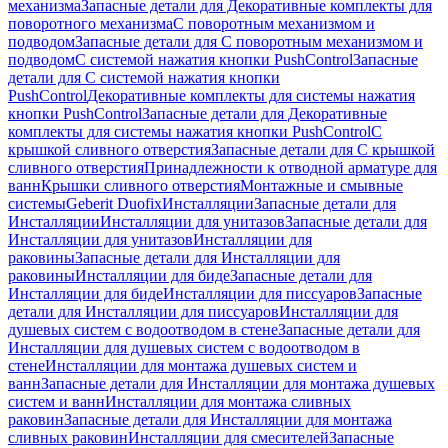
механизма
Запасные детали для Декоративные комплекты для
поворотного механизма
С поворотным механизмом и
подводом
Запасные детали для С поворотным механизмом и
подводом
С системой нажатия кнопки PushControl
Запасные
детали для С системой нажатия кнопки
PushControl
Декоративные комплекты для системы нажатия
кнопки PushControl
Запасные детали для Декоративные
комплекты для системы нажатия кнопки PushControl
С
крышкой сливного отверстия
Запасные детали для С крышкой
сливного отверстия
Принадлежности к отводной арматуре для
ванн
Крышки сливного отверстия
Монтажные и смывные
системы
Geberit Duofix
Инсталляции
Запасные детали для
Инсталляции
Инсталляции для унитазов
Запасные детали для
Инсталляции для унитазов
Инсталляции для
раковины
Запасные детали для Инсталляции для
раковины
Инсталляции для биде
Запасные детали для
Инсталляции для биде
Инсталляции для писсуаров
Запасные
детали для Инсталляции для писсуаров
Инсталляции для
душевых систем с водоотводом в стене
Запасные детали для
Инсталляции для душевых систем с водоотводом в
стене
Инсталляции для монтажа душевых систем и
ванн
Запасные детали для Инсталляции для монтажа душевых
систем и ванн
Инсталляции для монтажа сливных
раковин
Запасные детали для Инсталляции для монтажа
сливных раковин
Инсталляции для смесителей
Запасные