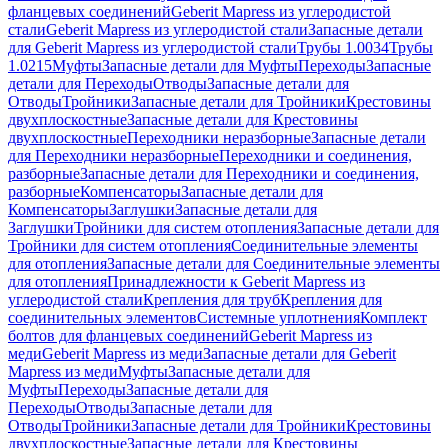
фланцевых соединений
Geberit Mapress из углеродистой
стали
Geberit Mapress из углеродистой стали
Запасные детали
для Geberit Mapress из углеродистой стали
Трубы 1.0034
Трубы
1.0215
Муфты
Запасные детали для Муфты
Переходы
Запасные
детали для Переходы
Отводы
Запасные детали для
Отводы
Тройники
Запасные детали для Тройники
Крестовины
двухплоскостные
Запасные детали для Крестовины
двухплоскостные
Переходники неразборные
Запасные детали
для Переходники неразборные
Переходники и соединения,
разборные
Запасные детали для Переходники и соединения,
разборные
Компенсаторы
Запасные детали для
Компенсаторы
Заглушки
Запасные детали для
Заглушки
Тройники для систем отопления
Запасные детали для
Тройники для систем отопления
Соединительные элементы
для отопления
Запасные детали для Соединительные элементы
для отопления
Принадлежности к Geberit Mapress из
углеродистой стали
Крепления для труб
Крепления для
соединительных элементов
Системные уплотнения
Комплект
болтов для фланцевых соединений
Geberit Mapress из
меди
Geberit Mapress из меди
Запасные детали для Geberit
Mapress из меди
Муфты
Запасные детали для
Муфты
Переходы
Запасные детали для
Переходы
Отводы
Запасные детали для
Отводы
Тройники
Запасные детали для Тройники
Крестовины
двухплоскостные
Запасные детали для Крестовины