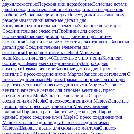
двухплоскостные
Переходники неразборные
Запасные детали
для Переходники неразборные
Переходники и соединения,
разборные
Запасные детали для Переходники и соединения,
разборные
Заглушки
Запасные детали для
Заглушки
Соединительные элементы
Запасные детали для
Соединительные элементы
Тройники для систем
отопления
Запасные детали для Тройники для систем
отопления
Соединительные элементы для отопления
Запасные
детали для Соединительные элементы для
отопления
Принадлежности к Geberit Mapress из
меди
Крепления для труб
Системные уплотнения
Комплект
болтов для фланцевых соединений
Трубопроводная
арматура
Прямые вентили
Запасные детали для Прямые
вентили
С пресс-соединениями Mapress
Запасные детали для С
пресс-соединениями Mapress
Прямые запорные вентили для
скрытого монтажа
С пресс-соединениями Mapress
Угловые
вентили
Запасные детали для Угловые вентили
С пресс-
соединениями Mepla
Запасные детали для С пресс-
соединениями Mepla
С пресс-соединениями Mapress
Запасные
детали для С пресс-соединениями Mapress
Сливные
клапаны
Шаровые краны
Запасные детали для Шаровые
краны
С пресс-соединениями Mepla
С пресс-соединениями
Mapress
Запасные детали для С пресс-соединениями
Mapress
Шаровые краны для скрытого монтажа
С пресс-
соединениями Mapress
Обратные клапаны
С пресс-