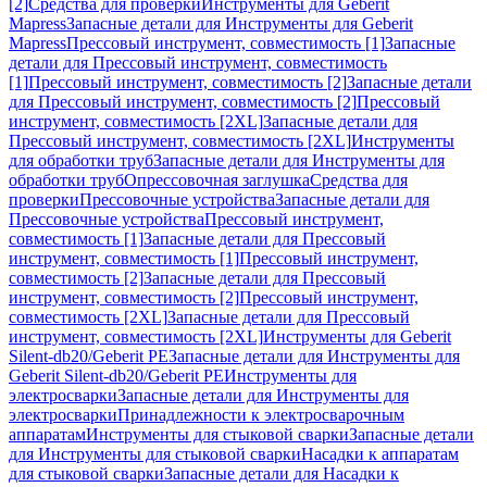
[2]
Средства для проверки
Инструменты для Geberit
Mapress
Запасные детали для Инструменты для Geberit
Mapress
Прессовый инструмент, совместимость [1]
Запасные
детали для Прессовый инструмент, совместимость
[1]
Прессовый инструмент, совместимость [2]
Запасные детали
для Прессовый инструмент, совместимость [2]
Прессовый
инструмент, совместимость [2XL]
Запасные детали для
Прессовый инструмент, совместимость [2XL]
Инструменты
для обработки труб
Запасные детали для Инструменты для
обработки труб
Опрессовочная заглушка
Средства для
проверки
Прессовочные устройства
Запасные детали для
Прессовочные устройства
Прессовый инструмент,
совместимость [1]
Запасные детали для Прессовый
инструмент, совместимость [1]
Прессовый инструмент,
совместимость [2]
Запасные детали для Прессовый
инструмент, совместимость [2]
Прессовый инструмент,
совместимость [2XL]
Запасные детали для Прессовый
инструмент, совместимость [2XL]
Инструменты для Geberit
Silent-db20/Geberit PE
Запасные детали для Инструменты для
Geberit Silent-db20/Geberit PE
Инструменты для
электросварки
Запасные детали для Инструменты для
электросварки
Принадлежности к электросварочным
аппаратам
Инструменты для стыковой сварки
Запасные детали
для Инструменты для стыковой сварки
Насадки к аппаратам
для стыковой сварки
Запасные детали для Насадки к